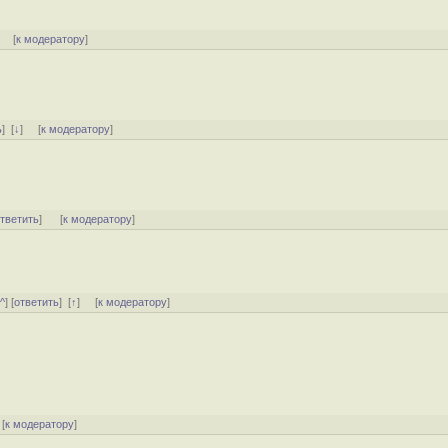
] [
к модератору
]
ь
]
[
↓
] [
к модератору
]
тветить
]
[
к модератору
]
^^
] [
ответить
]
[
↑
] [
к модератору
]
[
к модератору
]