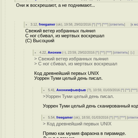
Они ж воскрешают, а не поднимают...
3.12
,
freegamer
(
ok
), 19:58, 29/02/2016 [
^
] [
^^
] [
^^^
] [
ответить
]
[
к м
Свежий ветер избранных пьянил
С ног сбивал, из мертвых воскрешал
(С) Высоцкий
4.22
,
Аноним
(
-
), 23:59, 29/02/2016 [
^
] [
^^
] [
^^^
] [
ответить
]
[
↓
] 
> Свежий ветер избранных пьянил
> С ног сбивал, из мертвых воскрешал
Код древнейший первых UNIX
Уоррен Туми целый день писал.
5.41
,
Анонимфывфыв
(
?
), 10:59, 01/03/2016 [
^
] [
^^
] [
^^^
]
>Уоррен Туми целый день писал.
Уоррен Туми целый день сканированный ко
5.54
,
freegamer
(
ok
), 18:50, 01/03/2016 [
^
] [
^^
] [
^^^
] [
ответ
> Код древнейший первых UNIX
Прямо как мумия фараона в пирамиде.