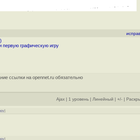
испра
)
и первую графическую игру
ние ссылки на opennet.ru обязательно
Ajax
|
1 уровень
|
Линейный
|
+/-
|
Раскры
ору
]
ору
]