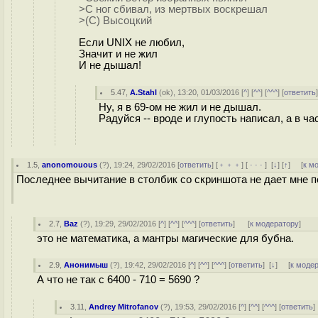
>С ног сбивал, из мертвых воскрешал
>(С) Высоцкий
Если UNIX не любил,
Значит и не жил
И не дышал!
5.47
,
A.Stahl
(
ok
), 13:20, 01/03/2016 [
^
] [
^^
] [
^^^
] [
ответить
Ну, я в 69-ом не жил и не дышал.
Радуйся -- вроде и глупость написал, а в ча
1.5
,
anonomouous
(
?
), 19:24, 29/02/2016 [
ответить
] [
﹢﹢﹢
] [
· · ·
]
[
↓
] [
↑
] [
к м
Последнее вычитание в столбик со скриншота не дает мне п
2.7
,
Baz
(
?
), 19:29, 29/02/2016 [
^
] [
^^
] [
^^^
] [
ответить
]
[
к модератору
]
это не математика, а мантры магические для бубна.
2.9
,
Анонимыш
(
?
), 19:42, 29/02/2016 [
^
] [
^^
] [
^^^
] [
ответить
]
[
↓
] [
к моде
А что не так с 6400 - 710 = 5690 ?
3.11
,
Andrey Mitrofanov
(
?
), 19:53, 29/02/2016 [
^
] [
^^
] [
^^^
] [
ответить