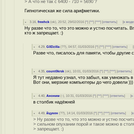
> А что не так с 6400 - 710 = 5690 ?
Гипнотическая же сила арифметики.
3.16
,
freehck
(
ok
), 20:52, 29/02/2016 [
^
] [
^^
] [
^^^
] [
ответить
]
[
к моде
Ну разве что то, что это можно и устно посчитать. 
кто ж запрещает. :)
4.29
,
G0Dzilla
(
??
), 04:57, 01/03/2016 [
^
] [
^^
] [
^^^
] [
ответить
]
[
Разве что, писалось для памяти, чтобы другие с
4.35
,
count0krsk
(
ok
), 10:01, 01/03/2016 [
^
] [
^^
] [
^^^
] [
ответить
]
Я тут недавно узнал, что забыл, как умножать в с
Вот они, мерзкие компьютеры до чего довели )))
4.40
,
Аноним
(
-
), 10:31, 01/03/2016 [
^
] [
^^
] [
^^^
] [
ответить
]
[
к
в столбик надёжней
4.49
,
йцукен
(
??
), 14:14, 01/03/2016 [
^
] [
^^
] [
^^^
] [
ответить
]
[
к
> Ну разве что то, что это можно и устно посчит
> сильном опухании порой и такое можно в столб
> запрещает. :)