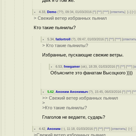
Дык я о том же.
4.33
,
Demo
(
??
), 09:34, 01/03/2016 [
^
] [
^^
] [
^^^
] [
ответить
]
[
↓
] [
↑
> Свежий ветер избранных пьянил
Кто такие пьянилы?
5.34
,
fatlortroll
(
?
), 09:47, 01/03/2016 [
^
] [
^^
] [
^^^
] [
ответит
> Кто такие пьянилы?
Избранные, пускающие свежие ветры.
6.53
,
freegamer
(
ok
), 18:39, 01/03/2016 [
^
] [
^^
] [
^^^
] [
о
Объясните это фанатам Высоцкого ))))
5.62
,
Аноним Анонимыч
(
?
), 15:45, 06/03/2016 [
^
] [
^^
] [
^
>> Свежий ветер избранных пьянил
>
>Кто такие пьянилы?
Глаголов не ведаете, сударь?
4.42
,
Аноним
(
-
), 11:18, 01/03/2016 [
^
] [
^^
] [
^^^
] [
ответить
]
[
↑
] 
>Свежий ветер избранных пьянил