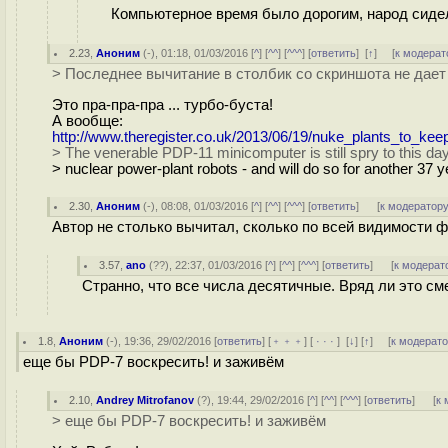
Компьютерное время было дорогим, народ сиде
2.23
,
Аноним
(
-
), 01:18, 01/03/2016 [
^
] [
^^
] [
^^^
] [
ответить
]
[
↑
] [
к модерат
> Последнее вычитание в столбик со скриншота не дает
Это пра-пра-пра ... турбо-буста!
А вообще:
http://www.theregister.co.uk/2013/06/19/nuke_plants_to_kee
> The venerable PDP-11 minicomputer is still spry to this d
> nuclear power-plant robots - and will do so for another 37 y
2.30
,
Аноним
(
-
), 08:08, 01/03/2016 [
^
] [
^^
] [
^^^
] [
ответить
]
[
к модератор
Автор не столько вычитал, сколько по всей видимости фи
3.57
,
ano
(
??
), 22:37, 01/03/2016 [
^
] [
^^
] [
^^^
] [
ответить
]
[
к модерат
Странно, что все числа десятичные. Вряд ли это с
1.8
,
Аноним
(
-
), 19:36, 29/02/2016 [
ответить
] [
﹢﹢﹢
] [
· · ·
]
[
↓
] [
↑
] [
к модерат
еще бы PDP-7 воскресить! и заживём
2.10
,
Andrey Mitrofanov
(
?
), 19:44, 29/02/2016 [
^
] [
^^
] [
^^^
] [
ответить
]
[
к 
> еще бы PDP-7 воскресить! и заживём