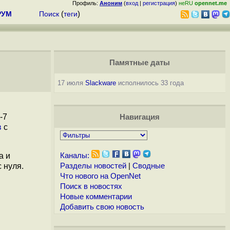
Профиль:
Аноним
(
вход
|
регистрация
)
неRU
opennet.me
РУМ
Поиск
(
теги
)
Памятные даты
17 июля
Slackware
исполнилось 33 года
-7
Навигация
в
с
а и
Каналы:
 нуля.
Разделы новостей
|
Сводные
Что нового на OpenNet
Поиск в новостях
Новые комментарии
Добавить свою новость