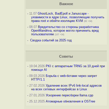
Важное
-
11.07
GhostLock, BadEpoll и Januscape -
уязвимости в ядре Linux, позволяющие получить
права root и обойти изоляцию KVM
(82 +34)
-
08.07
Вредительство со стороны разработчика
OpenMandriva, которое могло причинить вред
пользователям
(107 +34)
-
Сводка событий за 2025 год
Советы
-
19.04.2026
PKI с аппаратным TRNG за 10 дней при
помощи AI
-
09.03.2026
Борьба с web-ботами через запрет
HTTP/1.1
-
27.02.2026
Удаление всех IPv6 link-local адресов
на всех сетевых интерфейсах в Linux
-
27.01.2026
Ускорение пересборки llama.cpp
-
25.12.2025
Атомарные обновления в OSTree