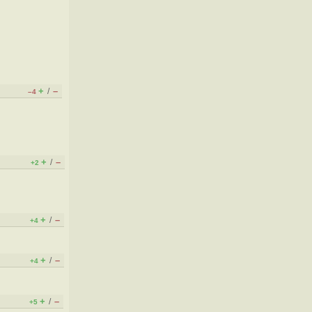
+
–
/
–4
+
–
/
+2
+
–
/
+4
+
–
/
+4
+
–
/
+5