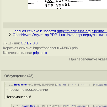
Главная ссылка к новости (
http://minnie.tuhs.org/piperma...
OpenNews: Эмулятор PDP-1 на Javascript вернул к жизн
Лицензия:
CC BY 3.0
Короткая ссылка: https://opennet.ru/43963-pdp
Ключевые слова:
pdp
,
unix
При перепечатке указа
Обсуждение
(48)
1.1
,
freegamer
(
ok
), 19:08, 29/02/2016 [
ответить
] [
﹢﹢﹢
] [
· · ·
]
[
↓
] [
к модерат
> проект по воскрешению
Некромансеры!
2.2
,
Crazy Alex
(
ok
), 19:11, 29/02/2016 [
^
] [
^^
] [
^^^
] [
ответить
]
[
к модерат