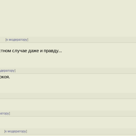
]
[
к модератору
]
стном случае даже и правду...
одератору
]
окоя.
ратору
]
]
[
к модератору
]