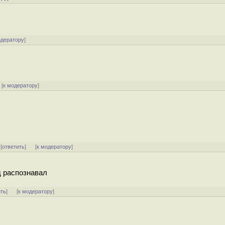
одератору
]
[
к модератору
]
 [
ответить
]
[
к модератору
]
д распознавал
ить
]
[
к модератору
]