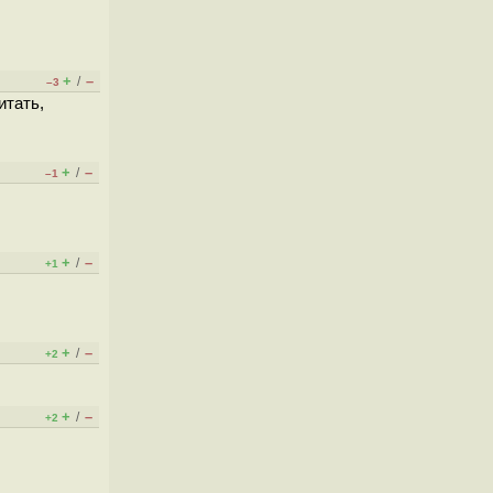
+
–
/
–3
итать,
+
–
/
–1
+
–
/
+1
+
–
/
+2
+
–
/
+2