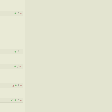
+
–
/
+
–
/
+
–
/
+
–
/
–2
+
–
/
+1