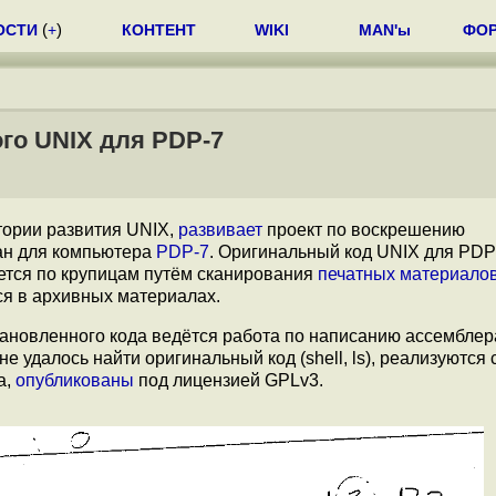
ОСТИ
(
+
)
КОНТЕНТ
WIKI
MAN'ы
ФО
го UNIX для PDP-7
тории развития UNIX,
развивает
проект по воскрешению
тан для компьютера
PDP-7
. Оригинальный код UNIX для PDP
ется по крупицам путём сканирования
печатных материало
я в архивных материалах.
ановленного кода ведётся работа по написанию ассемблер
удалось найти оригинальный код (shell, ls), реализуются с
а,
опубликованы
под лицензией GPLv3.