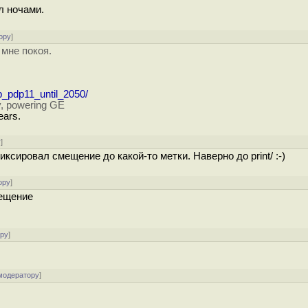
л ночами.
ору
]
 мне покоя.
p_pdp11_until_2050/
ay, powering GE
ears.
у
]
ксировал смещение до какой-то метки. Наверно до print/ :-)
ору
]
мещение
ору
]
модератору
]