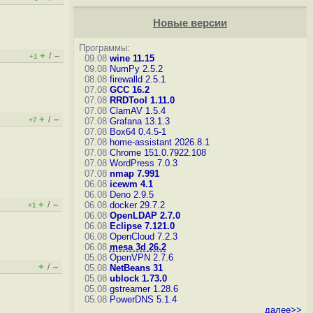
Новые версии
Программы:
+
–
/
+1
09.08
wine 11.15
09.08
NumPy 2.5.2
08.08
firewalld 2.5.1
07.08
GCC 16.2
07.08
RRDTool 1.11.0
07.08
ClamAV 1.5.4
+
–
/
+7
07.08
Grafana 13.1.3
07.08
Box64 0.4.5-1
07.08
home-assistant 2026.8.1
07.08
Chrome 151.0.7922.108
07.08
WordPress 7.0.3
07.08
nmap 7.991
06.08
icewm 4.1
06.08
Deno 2.9.5
+
–
/
06.08
docker 29.7.2
+1
06.08
OpenLDAP 2.7.0
06.08
Eclipse 7.121.0
06.08
OpenCloud 7.2.3
06.08
mesa 3d 26.2
05.08
OpenVPN 2.7.6
+
–
/
05.08
NetBeans 31
05.08
ublock 1.73.0
05.08
gstreamer 1.28.6
05.08
PowerDNS 5.1.4
далее>>