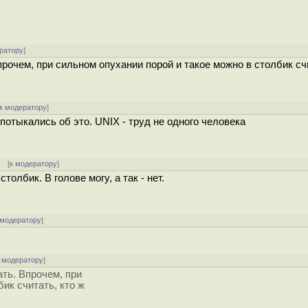
ратору
]
Впрочем, при сильном опухании порой и такое можно в столбик сч
к модератору
]
потыкались об это. UNIX - труд не одного человека
[
к модератору
]
толбик. В голове могу, а так - нет.
 модератору
]
 модератору
]
ать. Впрочем, при
ик считать, кто ж