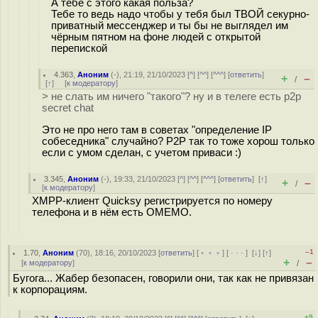
А тебе с этого какая польза?
Тебе то ведь надо чтобы у тебя был ТВОЙ секурно-
приватный мессенджер и ты бы не выглядел им
чёрным пятном на фоне людей с открытой
перепиской
4.363
,
Аноним
(
-
), 21:19, 21/10/2023 [
^
] [
^^
] [
^^^
] [
ответить
]
+
–
/
[
↑
] [
к модератору
]
> не слать им ничего "такого"? ну и в телеге есть p2p
secret chat
Это не про него там в советах "определение IP
собеседника" случайно? P2P так то тоже хорош только
если с умом сделан, с учетом приваси :)
3.345
,
Аноним
(
-
), 19:33, 21/10/2023 [
^
] [
^^
] [
^^^
] [
ответить
]
[
↑
]
+
–
/
[
к модератору
]
XMPP-клиент Quicksy регистрируется по номеру
телефона и в нём есть OMEMO.
–1
1.70
,
Аноним
(
70
), 18:16, 20/10/2023 [
ответить
] [
﹢﹢﹢
] [
· · ·
]
[
↓
] [
↑
]
+
–
[
к модератору
]
/
Бугога... Жабер безопасен, говорили они, так как не привязан
к корпорациям.
+9