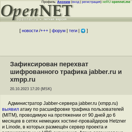
Профиль:
Аноним
(
вход
|
регистрация
)
неRU
opennet.me
[
новости
/
+++
|
форум
|
теги
|
]
Зафиксирован перехват
шифрованного трафика jabber.ru и
xmpp.ru
20.10.2023 17:20 (MSK)
Администратор Jabber-сервера jabber.ru (xmpp.ru)
выявил
атаку по расшифровке трафика пользователей
(MITM), проводимую на протяжении от 90 дней до 6
месяцев в сетях немецких хостинг-провайдеров Hetzner
и Linode, в которых размещён сервер проекта и