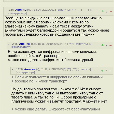
1.56
,
Аноним
(
62
), 18:04, 20/10/2023 [
ответить
] [
﹢﹢﹢
] [
· · ·
]
[
↓
]
+
–
/
[
к модератору
]
Вообще то в пиджине есть нормальный плаг где можно
можно обменяться своими ключами с кем-то по
альтернативному каналу и сам текст между этими
аккаунтами будет белебердой и общаться так можно через
любой мессенджер который поддерживает пиджин.
2.65
,
Аноним
(
58
), 18:11, 20/10/2023 [
^
] [
^^
] [
^^^
] [
ответить
]
[
↓
]
+
–
/
[
к модератору
]
Если используется шифрование своими ключами,
вообще по..й какой транспорт.
можно еще делать шифротекст бессигнатурный
3.256
,
Аноним
(
-
), 01:11, 21/10/2023 [
^
] [
^^
] [
^^^
] [
ответить
]
+
–
/
[
к модератору
]
> Если используется шифрование своими ключами,
> вообще по..й какой транспорт.
Ну да, только при вон том - аккаунт с314т и смогут
делать с ним что угодно. И вытворять что угодно от
твоего лица. А так то по...й. Особо прошарные с
плагинчиком может и заметят подставу. А может и нет.
> можно еще делать шифротекст бессигнатурный