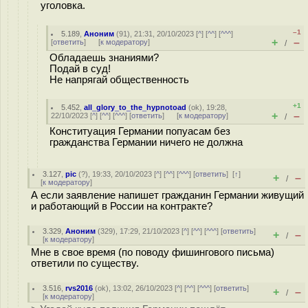
уголовка.
–1
5.189
,
Аноним
(
91
), 21:31, 20/10/2023 [
^
] [
^^
] [
^^^
]
+
–
[
ответить
]
[
к модератору
]
/
Обладаешь знаниями?
Подай в суд!
Не напрягай общественность
+1
5.452
,
all_glory_to_the_hypnotoad
(
ok
), 19:28,
+
–
22/10/2023 [
^
] [
^^
] [
^^^
] [
ответить
]
[
к модератору
]
/
Конституация Германии попуасам без
гражданства Германии ничего не должна
3.127
,
pic
(
?
), 19:33, 20/10/2023 [
^
] [
^^
] [
^^^
] [
ответить
]
[
↑
]
+
–
/
[
к модератору
]
А если заявление напишет гражданин Германии живущий
и работающий в России на контракте?
3.329
,
Аноним
(
329
), 17:29, 21/10/2023 [
^
] [
^^
] [
^^^
] [
ответить
]
+
–
/
[
к модератору
]
Мне в свое время (по поводу фишингового письма)
ответили по существу.
3.516
,
rvs2016
(
ok
), 13:02, 26/10/2023 [
^
] [
^^
] [
^^^
] [
ответить
]
+
–
/
[
к модератору
]