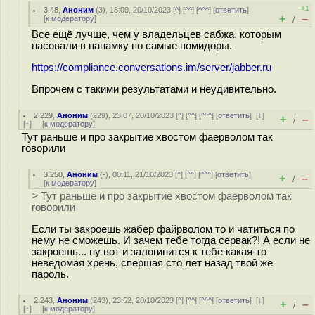
+1
3.48
,
Аноним
(
3
), 18:00, 20/10/2023 [
^
] [
^^
] [
^^^
] [
ответить
]
+
–
[
к модератору
]
/
Все ещё лучше, чем у владельцев сабжа, которым
насовали в панамку по самые помидоры.
https://compliance.conversations.im/server/jabber.ru
Впрочем с такими результатами и неудивительно.
2.229
,
Аноним
(
229
), 23:07, 20/10/2023 [
^
] [
^^
] [
^^^
] [
ответить
]
[
↓
]
+
–
/
[
↑
] [
к модератору
]
Тут раньше и про закрытие хвостом фаерволом так
говорили
3.250
,
Аноним
(
-
), 00:11, 21/10/2023 [
^
] [
^^
] [
^^^
] [
ответить
]
+
–
/
[
к модератору
]
> Тут раньше и про закрытие хвостом фаерволом так
говорили
Если ты закроешь жабер файрволом то и чатиться по
нему не сможешь. И зачем тебе тогда сервак?! А если не
закроешь... ну вот и залогинится к тебе какая-то
неведомая хрень, спершая сто лет назад твой же
пароль.
2.243
,
Аноним
(
243
), 23:52, 20/10/2023 [
^
] [
^^
] [
^^^
] [
ответить
]
[
↓
]
+
–
/
[
↑
] [
к модератору
]