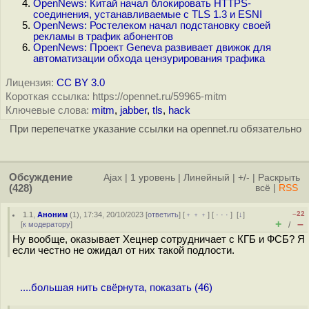
OpenNews: Китай начал блокировать HTTPS-
соединения, устанавливаемые с TLS 1.3 и ESNI
OpenNews: Ростелеком начал подстановку своей
рекламы в трафик абонентов
OpenNews: Проект Geneva развивает движок для
автоматизации обхода цензурирования трафика
Лицензия:
CC BY 3.0
Короткая ссылка: https://opennet.ru/59965-mitm
Ключевые слова:
mitm
,
jabber
,
tls
,
hack
При перепечатке указание ссылки на opennet.ru обязательно
Обсуждение
Ajax
|
1 уровень
|
Линейный
|
+/-
|
Раскрыть
(428)
всё
|
RSS
–22
1.1
,
Аноним
(
1
), 17:34, 20/10/2023 [
ответить
] [
﹢﹢﹢
] [
· · ·
]
[
↓
]
+
–
[
к модератору
]
/
Ну вообще, оказывает Хецнер сотрудничает с КГБ и ФСБ? Я
если честно не ожидал от них такой подлости.
....большая нить свёрнута, показать (46)