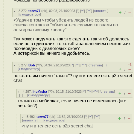
можешь попробовать расшифровать
3.272
,
torvn77
(
ok
), 02:08, 21/10/2023 [
^
] [
^^
] [
^^^
] [
ответить
]
+
–
/
[
к модератору
]
>Удачи в том чтобы убедить людей из своего
списка контактов "обменяться своими ключами по
альтернативному каналу".
Так может подумать как это сделать так чтоб делалось
если не в один клик, то хотябы заполнением нескольких
поочерёдных диалоговых окон?
А истерикой вы ничего не добьётесь.
–1
3.277
,
Bob
(
??
), 04:34, 21/10/2023 [
^
] [
^^
] [
^^^
] [
ответить
]
[
↓
]
+
–
[
к модератору
]
/
не слать им ничего "такого"? ну и в телеге есть p2p secret
chat
4.297
,
InuYasha
(
??
), 10:15, 21/10/2023 [
^
] [
^^
] [
^^^
] [
ответить
]
+
–
/
[
↓
] [
к модератору
]
только на мобилках, если ничего не изменилось (и с
чего бы?)
5.492
,
torvn77
(
ok
), 13:52, 23/10/2023 [
^
] [
^^
] [
^^^
]
+
–
/
[
ответить
]
[
к модератору
]
>ну и в телеге есть p2p secret chat