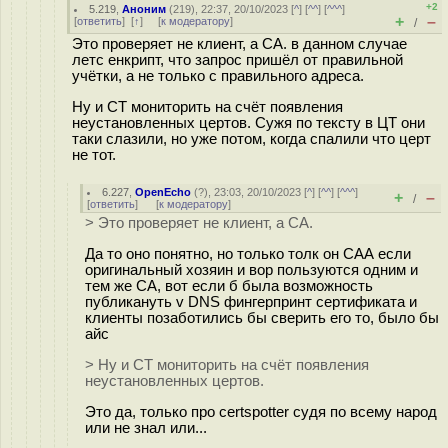
+2
5.219
,
Аноним
(
219
), 22:37, 20/10/2023 [
^
] [
^^
] [
^^^
]
+
–
[
ответить
]
[
↑
] [
к модератору
]
/
Это проверяет не клиент, а СА. в данном случае
летс енкрипт, что запрос пришёл от правильной
учётки, а не только с правильного адреса.
Ну и CT мониторить на счёт появления
неустановленных цертов. Сужя по тексту в ЦТ они
таки слазили, но уже потом, когда спалили что церт
не тот.
6.227
,
OpenEcho
(
?
), 23:03, 20/10/2023 [
^
] [
^^
] [
^^^
]
+
–
/
[
ответить
]
[
к модератору
]
> Это проверяет не клиент, а СА.
Да то оно понятно, но только толк он САА если
оригинальный хозяин и вор пользуются одним и
тем же СА, вот если б была возможность
публикануть v DNS фингерпринт сертификата и
клиенты позаботились бы сверить его то, было бы
айс
> Ну и CT мониторить на счёт появления
неустановленных цертов.
Это да, только про certspotter судя по всему народ
или нe знал или...