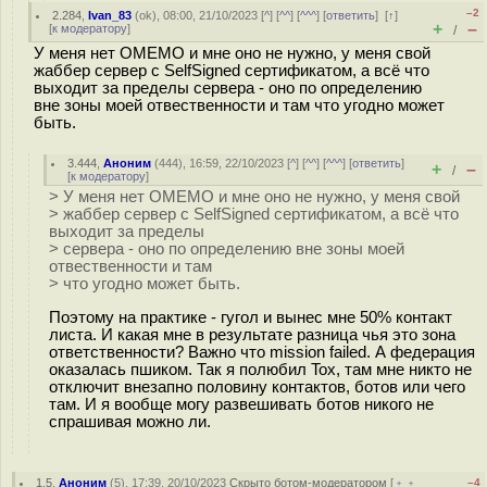
–2
2.284
,
Ivan_83
(
ok
), 08:00, 21/10/2023 [
^
] [
^^
] [
^^^
] [
ответить
]
[
↑
]
+
–
[
к модератору
]
/
У меня нет OMEMO и мне оно не нужно, у меня свой
жаббер сервер с SelfSigned сертификатом, а всё что
выходит за пределы сервера - оно по определению
вне зоны моей отвественности и там что угодно может
быть.
3.444
,
Аноним
(
444
), 16:59, 22/10/2023 [
^
] [
^^
] [
^^^
] [
ответить
]
+
–
/
[
к модератору
]
> У меня нет OMEMO и мне оно не нужно, у меня свой
> жаббер сервер с SelfSigned сертификатом, а всё что
выходит за пределы
> сервера - оно по определению вне зоны моей
отвественности и там
> что угодно может быть.
Поэтому на практике - гугол и вынес мне 50% контакт
листа. И какая мне в результате разница чья это зона
ответственности? Важно что mission failed. А федерация
оказалась пшиком. Так я полюбил Tox, там мне никто не
отключит внезапно половину контактов, ботов или чего
там. И я вообще могу развешивать ботов никого не
спрашивая можно ли.
1.5
,
Аноним
(
5
), 17:39, 20/10/2023
Скрыто ботом-модератором
[
﹢﹢
–4