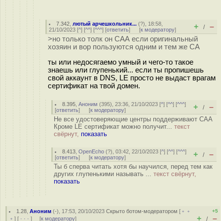
7.342
,
лютый арчешкольник...
(
?
), 18:58,
+
–
/
21/10/2023 [
^
] [
^^
] [
^^^
] [
ответить
]
[
к модератору
]
>но только толк он САА если оригинальный
хозяин и вор пользуются одним и тем же СА
ты или недосягаемо умный и чего-то такое
знаешь или глупенький... если ты пропишешь
свой аккаунт в DNS, LE просто не выдаст врагам
сертификат на твой домен.
8.395
,
Аноним
(
395
), 23:36, 21/10/2023 [
^
] [
^^
] [
^^^
]
+
–
/
[
ответить
]
[
к модератору
]
Не все удостоверяющие центры поддерживают САА
Кроме LE сертификат можно получит...
текст
свёрнут,
показать
8.413
,
OpenEcho
(
?
), 03:42, 22/10/2023 [
^
] [
^^
] [
^^^
]
+
–
/
[
ответить
]
[
к модератору
]
Ты б сперва читать хотя бы научился, перед тем как
других глупенькими называть ...
текст свёрнут,
показать
1.28
,
Аноним
(
-
), 17:53, 20/10/2023
Скрыто ботом-модератором
[
﹢﹢
+5
+
–
﹢
] [
· · ·
] [
к модератору
]
/