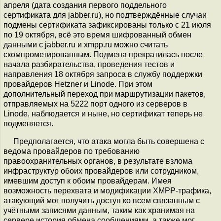
апреля (дата создания первого поддельного
сертификата для jabber.ru), но подтверждённые случаи
подмены сертификата зафиксированы только с 21 июля
по 19 октября, всё это время шифрованный обмен
данными с jabber.ru и xmpp.ru можно считать
скомпрометированным. Подмена прекратилась после
начала разбирательства, проведения тестов и
направления 18 октября запроса в службу поддержки
провайдеров Hetzner и Linode. При этом
дополнительный переход при маршрутизации пакетов,
отправляемых на 5222 порт одного из серверов в
Linode, наблюдается и ныне, но сертификат теперь не
подменяется.
Предполагается, что атака могла быть совершена с
ведома провайдеров по требованию
правоохранительных органов, в результате взлома
инфраструктур обоих провайдеров или сотрудником,
имевшим доступ к обоим провайдерам. Имея
возможность перехвата и модификации XMPP-трафика,
атакующий мог получить доступ ко всем связанным с
учётными записями данным, таким как хранимая на
сервере история обмена сообщениями, а также мог