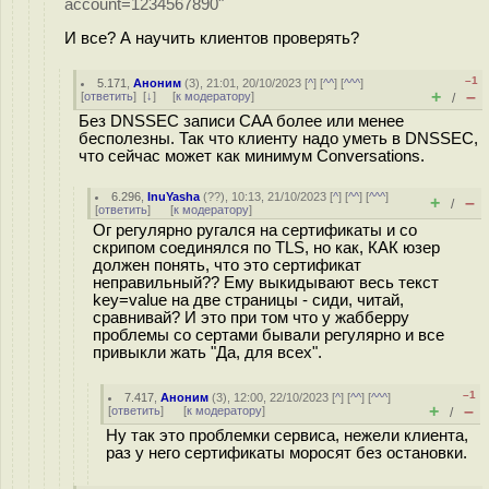
account=1234567890"
И все? А научить клиентов проверять?
–1
5.171
,
Аноним
(
3
), 21:01, 20/10/2023 [
^
] [
^^
] [
^^^
]
+
–
[
ответить
]
[
↓
] [
к модератору
]
/
Без DNSSEC записи CAA более или менее
бесполезны. Так что клиенту надо уметь в DNSSEC,
что сейчас может как минимум Conversations.
6.296
,
InuYasha
(
??
), 10:13, 21/10/2023 [
^
] [
^^
] [
^^^
]
+
–
/
[
ответить
]
[
к модератору
]
Ог регулярно ругался на сертификаты и со
скрипом соединялся по TLS, но как, КАК юзер
должен понять, что это сертификат
неправильный?? Ему выкидывают весь текст
key=value на две страницы - сиди, читай,
сравнивай? И это при том что у жабберру
проблемы со сертами бывали регулярно и все
привыкли жать "Да, для всех".
–1
7.417
,
Аноним
(
3
), 12:00, 22/10/2023 [
^
] [
^^
] [
^^^
]
+
–
[
ответить
]
[
к модератору
]
/
Ну так это проблемки сервиса, нежели клиента,
раз у него сертификаты моросят без остановки.