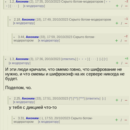
1.2
,
Аноним
(
2
), 17:35, 20/10/2023
Скрыто ботом-модератором
[
﹢﹢
–2
+
–
﹢
] [
· · ·
] [
к модератору
]
/
–1
2.18
,
Аноним
(
18
), 17:49, 20/10/2023
Скрыто ботом-модератором
+
–
[
к модератору
]
/
–2
3.44
,
Аноним
(
33
), 17:59, 20/10/2023
Скрыто ботом-
+
–
модератором
[
к модератору
]
/
+8
1.3
,
Аноним
(
3
), 17:36, 20/10/2023 [
ответить
] [
﹢﹢﹢
] [
· · ·
]
[
↓
] [
↑
]
+
–
[
к модератору
]
/
И эти люди кричали, что омемо говно, что шифрование не
нужно, и что омемы и шифроконф на их сервере никогда не
будет.
Поделом, чо.
2.25
,
Аноним
(
33
), 17:51, 20/10/2023 [
^
] [
^^
] [
^^^
] [
ответить
]
[
↓
]
+
–
/
[
к модератору
]
у тебя с дикцией что-то
3.31
,
Аноним
(
-
), 17:53, 20/10/2023
Скрыто ботом-
+
–
/
модератором
[
к модератору
]