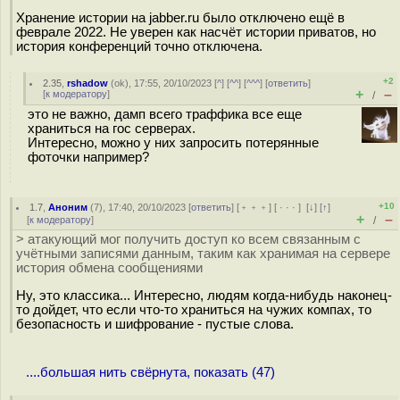
Хранение истории на jabber.ru было отключено ещё в
феврале 2022. Не уверен как насчёт истории приватов, но
история конференций точно отключена.
+2
2.35
,
rshadow
(
ok
), 17:55, 20/10/2023 [
^
] [
^^
] [
^^^
] [
ответить
]
+
–
[
к модератору
]
/
это не важно, дамп всего траффика все еще
храниться на гос серверах.
Интересно, можно у них запросить потерянные
фоточки например?
+10
1.7
,
Аноним
(
7
), 17:40, 20/10/2023 [
ответить
] [
﹢﹢﹢
] [
· · ·
]
[
↓
] [
↑
]
+
–
[
к модератору
]
/
> атакующий мог получить доступ ко всем связанным с
учётными записями данным, таким как хранимая на сервере
история обмена сообщениями
Ну, это классика... Интересно, людям когда-нибудь наконец-
то дойдет, что если что-то храниться на чужих компах, то
безопасность и шифрование - пустые слова.
....большая нить свёрнута, показать (47)