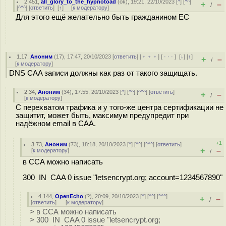
2.451
,
all_glory_to_the_hypnotoad
(
ok
), 19:21, 22/10/2023 [
^
] [
^^
]
+
–
/
[
^^^
] [
ответить
]
[
↑
] [
к модератору
]
Для этого ещё желательно быть гражданином ЕС
1.17
,
Аноним
(
17
), 17:47, 20/10/2023 [
ответить
] [
﹢﹢﹢
] [
· · ·
]
[
↓
] [
↑
]
+
–
/
[
к модератору
]
DNS CAA записи должны как раз от такого защищать.
2.34
,
Аноним
(
34
), 17:55, 20/10/2023 [
^
] [
^^
] [
^^^
] [
ответить
]
+
–
/
[
к модератору
]
С перехватом трафика и у того-же центра сертификации не
защитит, может быть, максимум предупредит при
надёжном email в CAA.
+1
3.73
,
Аноним
(
73
), 18:18, 20/10/2023 [
^
] [
^^
] [
^^^
] [
ответить
]
+
–
[
к модератору
]
/
в ССА можно написать
300 IN CAA 0 issue "letsencrypt.org; account=1234567890"
4.144
,
OpenEcho
(
?
), 20:09, 20/10/2023 [
^
] [
^^
] [
^^^
]
+
–
/
[
ответить
]
[
к модератору
]
> в ССА можно написать
> 300 IN CAA 0 issue "letsencrypt.org;