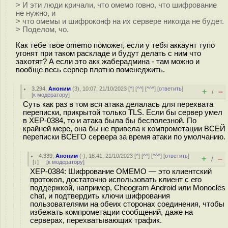
> И эти люди кричали, что омемо говно, что шифрование
не нужно, и
> что омемы и шифроконф на их сервере никогда не будет.
> Поделом, чо.
Как тебе твое omemo поможет, если у тебя аккаунт тупо
угонят при таком раскладе и будут делать с ним что
захотят? А если это акк жаберадмина - там можно и
вообще весь сервер плотно поменеджить.
3.294
,
Аноним
(
3
), 10:07, 21/10/2023 [
^
] [
^^
] [
^^^
] [
ответить
]
+
–
/
[
к модератору
]
Суть как раз в том вся атака делалась для перехвата
переписки, прикрытой только TLS. Если бы сервер умел
в XEP-0384, то и атака была бы бесполезной. По
крайней мере, она бы не привела к компрометации ВСЕЙ
переписки ВСЕГО сервера за время атаки по умолчанию.
4.339
,
Аноним
(
-
), 18:41, 21/10/2023 [
^
] [
^^
] [
^^^
] [
ответить
]
+
–
/
[
↓
] [
к модератору
]
XEP-0384: Шифрование OMEMO — это клиентский
протокол, достаточно использовать клиент с его
поддержкой, например, Cheogram Android или Monocles
chat, и подтвердить ключи шифрования
пользователями на обеих сторонах соединения, чтобы
избежать компрометации сообщений, даже на
серверах, перехватывающих трафик.