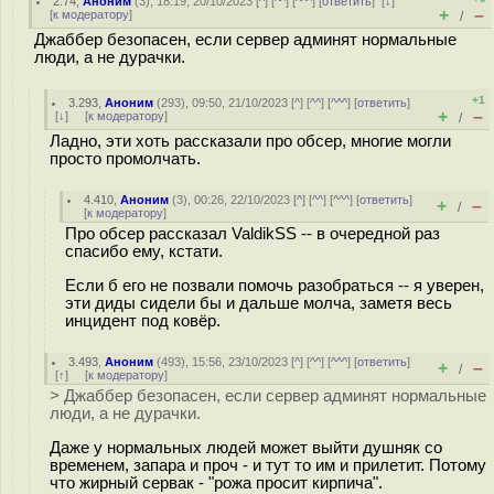
2.74
,
Аноним
(
3
), 18:19, 20/10/2023 [
^
] [
^^
] [
^^^
] [
ответить
]
[
↓
]
+
–
[
к модератору
]
/
Джаббер безопасен, если сервер админят нормальные
люди, а не дурачки.
+1
3.293
,
Аноним
(
293
), 09:50, 21/10/2023 [
^
] [
^^
] [
^^^
] [
ответить
]
+
–
[
↓
] [
к модератору
]
/
Ладно, эти хоть рассказали про обсер, многие могли
просто промолчать.
4.410
,
Аноним
(
3
), 00:26, 22/10/2023 [
^
] [
^^
] [
^^^
] [
ответить
]
+
–
/
[
к модератору
]
Про обсер рассказал ValdikSS -- в очередной раз
спасибо ему, кстати.
Если б его не позвали помочь разобраться -- я уверен,
эти диды сидели бы и дальше молча, заметя весь
инцидент под ковёр.
3.493
,
Аноним
(
493
), 15:56, 23/10/2023 [
^
] [
^^
] [
^^^
] [
ответить
]
+
–
/
[
↑
] [
к модератору
]
> Джаббер безопасен, если сервер админят нормальные
люди, а не дурачки.
Даже у нормальных людей может выйти душняк со
временем, запара и проч - и тут то им и прилетит. Потому
что жирный сервак - "рожа просит кирпича".