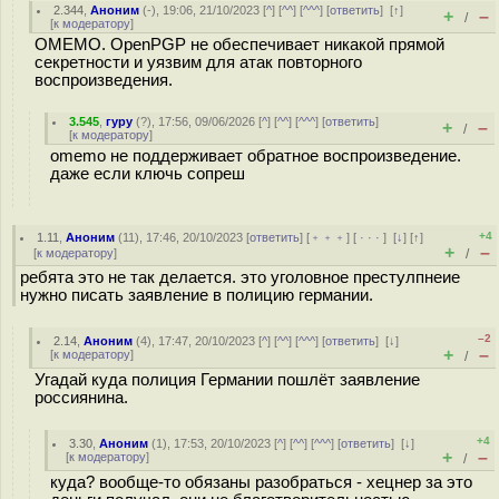
2.344
,
Аноним
(
-
), 19:06, 21/10/2023 [
^
] [
^^
] [
^^^
] [
ответить
]
[
↑
]
+
–
/
[
к модератору
]
OMEMO. OpenPGP не обеспечивает никакой прямой
секретности и уязвим для атак повторного
воспроизведения.
3.545
,
гуру
(
?
), 17:56, 09/06/2026 [
^
] [
^^
] [
^^^
] [
ответить
]
+
–
/
[
к модератору
]
omemo не поддерживает обратное воспроизведение.
даже если ключь сопреш
+4
1.11
,
Аноним
(
11
), 17:46, 20/10/2023 [
ответить
] [
﹢﹢﹢
] [
· · ·
]
[
↓
] [
↑
]
+
–
[
к модератору
]
/
ребята это не так делается. это уголовное престулпнеие
нужно писать заявление в полицию германии.
–2
2.14
,
Аноним
(
4
), 17:47, 20/10/2023 [
^
] [
^^
] [
^^^
] [
ответить
]
[
↓
]
+
–
[
к модератору
]
/
Угадай куда полиция Германии пошлёт заявление
россиянина.
+4
3.30
,
Аноним
(
1
), 17:53, 20/10/2023 [
^
] [
^^
] [
^^^
] [
ответить
]
[
↓
]
+
–
[
к модератору
]
/
куда? вообще-то обязаны разобраться - хецнер за это