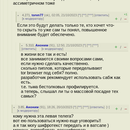
ассиметричном тоже
+1
4.271
,
torvn77
(
ok
), 02:05, 21/10/2023 [
^
] [
^^
] [
^^^
] [
ответить
]
+
–
[
к модератору
]
/
Если это будут делать только те, кто хочет что-
то скрыть то уже сам ты понял, повышенное
внимание будет обеспечено.
5.310
,
Аноним
(
91
), 12:50, 21/10/2023 [
^
] [
^^
] [
^^^
]
+
–
/
[
ответить
]
[
к модератору
]
в жизни все так и есть!
все занимаются своими вопросами сами,
если нужно сделать качественно.
сколько пиплов, которые переделывают
tor browser под себя? полно.
разработчик рекомендует использовать сабж как
есть.
т.е. тьма бестолковых профилируется.
а теперь, слышал ли ты о массовой посадке тех
самых?
3.85
,
Аноним
(
91
), 18:26, 20/10/2023 [
^
] [
^^
] [
^^^
] [
ответить
]
[
↑
]
+
–
/
[
к модератору
]
кому нужна эта левая телега?
вот ею пользоваться нужно еще уговорить!!
а я так могу шифротекст передать и в ватсапе )