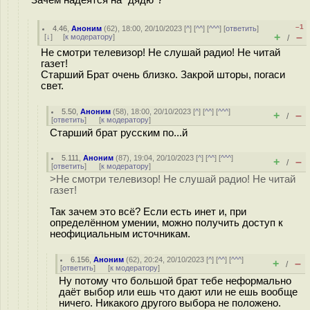
Зачем надеятся на "дядю"?
–1
4.46
,
Аноним
(
62
), 18:00, 20/10/2023 [
^
] [
^^
] [
^^^
] [
ответить
]
+
–
[
↓
] [
к модератору
]
/
Не смотри телевизор! Не слушай радио! Не читай
газет!
Старший Брат очень близко. Закрой шторы, погаси
свет.
5.50
,
Аноним
(
58
), 18:00, 20/10/2023 [
^
] [
^^
] [
^^^
]
+
–
/
[
ответить
]
[
к модератору
]
Старший брат русским по...й
5.111
,
Аноним
(
87
), 19:04, 20/10/2023 [
^
] [
^^
] [
^^^
]
+
–
/
[
ответить
]
[
к модератору
]
>Не смотри телевизор! Не слушай радио! Не читай
газет!
Так зачем это всё? Если есть инет и, при
определённом умении, можно получить доступ к
неофициальным источникам.
6.156
,
Аноним
(
62
), 20:24, 20/10/2023 [
^
] [
^^
] [
^^^
]
+
–
/
[
ответить
]
[
к модератору
]
Ну потому что большой брат тебе неформально
даёт выбор или ешь что дают или не ешь вообще
ничего. Никакого другого выбора не положено.