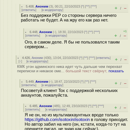
5.408
,
Аноним
(
3
), 00:21, 22/10/2023 [
^
] [
^^
] [
^^^
]
+
–
/
[
ответить
]
[
к модератору
]
Без поддержки PEP со стороны сервера ничего
работать не будет. А на жру его как раз нет.
+1
6.448
,
Аноним
(
-
), 18:30, 22/10/2023 [
^
] [
^^
] [
^^^
]
+
–
[
ответить
]
[
к модератору
]
/
Ого, в самом деле. Я бы не пользовался таким
сервером…
4.426
,
Аноним
(
430
), 13:04, 22/10/2023 [
^
] [
^^
] [
^^^
] [
ответить
]
+
–
/
[
↑
] [
к модератору
]
КМК угон админского ника идет чуть дальше чем перехват
переписки и никакое оме...
большой текст свёрнут,
показать
5.449
,
Аноним
(
-
), 18:47, 22/10/2023 [
^
] [
^^
] [
^^^
]
+
–
/
[
ответить
]
[
к модератору
]
Посоветуй клиент Tox с поддержкой нескольких
аккаунтов, пожалуйста.
6.485
,
Аноним
(
485
), 12:49, 23/10/2023 [
^
] [
^^
] [
^^^
]
+
–
/
[
ответить
]
[
к модератору
]
Я не он, но из мультиаккаунтных вроде только
https://github.com/isotoxin/isotoxin
в голову приходит.
Но автор забил на него (он, кстати, когда-то тут на
опеннете писал, не знаю как сейчас).