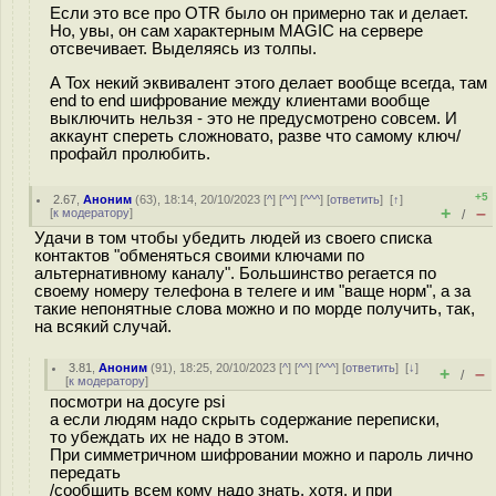
Если это все про OTR было он примерно так и делает.
Но, увы, он сам характерным MAGIC на сервере
отсвечивает. Выделяясь из толпы.
А Tox некий эквивалент этого делает вообще всегда, там
end to end шифрование между клиентами вообще
выключить нельзя - это не предусмотрено совсем. И
аккаунт спереть сложновато, разве что самому ключ/
профайл пролюбить.
+5
2.67
,
Аноним
(
63
), 18:14, 20/10/2023 [
^
] [
^^
] [
^^^
] [
ответить
]
[
↑
]
+
–
[
к модератору
]
/
Удачи в том чтобы убедить людей из своего списка
контактов "обменяться своими ключами по
альтернативному каналу". Большинство регается по
своему номеру телефона в телеге и им "ваще норм", а за
такие непонятные слова можно и по морде получить, так,
на всякий случай.
3.81
,
Аноним
(
91
), 18:25, 20/10/2023 [
^
] [
^^
] [
^^^
] [
ответить
]
[
↓
]
+
–
/
[
к модератору
]
посмотри на досуге psi
а если людям надо скрыть содержание переписки,
то убеждать их не надо в этом.
При симметричном шифровании можно и пароль лично
передать
/сообщить всем кому надо знать. хотя, и при