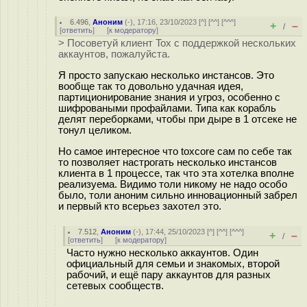
6.496
,
Аноним
(
-
), 17:16, 23/10/2023 [
^
] [
^^
] [
^^^
]
+
–
/
[
ответить
]
[
к модератору
]
> Посоветуй клиент Tox с поддержкой нескольких
аккаунтов, пожалуйста.
Я просто запускаю несколько инстансов. Это
вообще так то довольно удачная идея,
партиционирование знания и угроз, особенно с
шифроваными профайлами. Типа как корабль
делят переборками, чтобы при дыре в 1 отсеке не
тонул целиком.
Но самое интересное что toxcore сам по себе так
то позволяет настрогать несколько инстансов
клиента в 1 процессе, так что эта хотелка вполне
реализуема. Видимо толи никому не надо особо
было, толи аноним сильно инновационный забрел
и первый кто всерьез захотел это.
7.512
,
Аноним
(
-
), 17:44, 25/10/2023 [
^
] [
^^
] [
^^^
]
+
–
/
[
ответить
]
[
к модератору
]
Часто нужно несколько аккаунтов. Один
официальный для семьи и знакомых, второй
рабочий, и ещё пару аккаунтов для разных
сетевых сообществ.