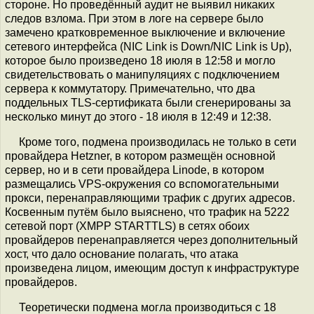
стороне. Но проведённый аудит не выявил никаких
следов взлома. При этом в логе на сервере было
замечено кратковременное выключение и включение
сетевого интерфейса (NIC Link is Down/NIC Link is Up),
которое было произведено 18 июля в 12:58 и могло
свидетельствовать о манипуляциях с подключением
сервера к коммутатору. Примечательно, что два
поддельных TLS-сертификата были сгенерированы за
несколько минут до этого - 18 июля в 12:49 и 12:38.
Кроме того, подмена производилась не только в сети
провайдера Hetzner, в котором размещён основной
сервер, но и в сети провайдера Linode, в котором
размещались VPS-окружения со вспомогательными
прокси, перенаправляющими трафик с других адресов.
Косвенным путём было выяснено, что трафик на 5222
сетевой порт (XMPP STARTTLS) в сетях обоих
провайдеров перенаправляется через дополнительный
хост, что дало основание полагать, что атака
произведена лицом, имеющим доступ к инфраструктуре
провайдеров.
Теоретически подмена могла производиться с 18