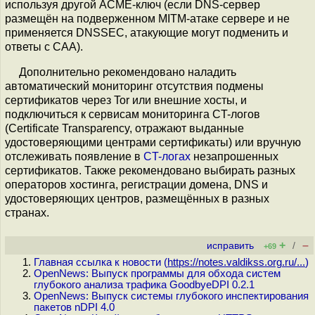
используя другой ACME-ключ (если DNS-сервер
размещён на подверженном MITM-атаке сервере и не
применяется DNSSEC, атакующие могут подменить и
ответы с CAA).
Дополнительно рекомендовано наладить
автоматический мониторинг отсутствия подмены
сертификатов через Tor или внешние хосты, и
подключиться к сервисам мониторинга CT-логов
(Certificate Transparency, отражают выданные
удостоверяющими центрами сертификаты) или вручную
отслеживать появление в
CT-логах
незапрошенных
сертификатов. Также рекомендовано выбирать разных
операторов хостинга, регистрации домена, DNS и
удостоверяющих центров, размещённых в разных
странах.
+
–
исправить
/
+69
Главная ссылка к новости (
https://notes.valdikss.org.ru/...
)
OpenNews: Выпуск программы для обхода систем
глубокого анализа трафика GoodbyeDPI 0.2.1
OpenNews: Выпуск системы глубокого инспектирования
пакетов nDPI 4.0