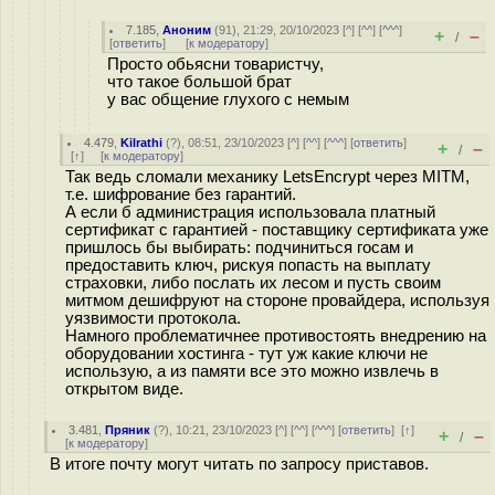
7.185
,
Аноним
(
91
), 21:29, 20/10/2023 [
^
] [
^^
] [
^^^
]
+
–
/
[
ответить
]
[
к модератору
]
Просто обьясни товаристчу,
что такое большой брат
у вас общение глухого с немым
4.479
,
Kilrathi
(
?
), 08:51, 23/10/2023 [
^
] [
^^
] [
^^^
] [
ответить
]
+
–
/
[
↑
] [
к модератору
]
Так ведь сломали механику LetsEncrypt через MITM,
т.е. шифрование без гарантий.
А если б администрация использовала платный
сертификат с гарантией - поставщику сертификата уже
пришлось бы выбирать: подчиниться госам и
предоставить ключ, рискуя попасть на выплату
страховки, либо послать их лесом и пусть своим
митмом дешифруют на стороне провайдера, используя
уязвимости протокола.
Намного проблематичнее противостоять внедрению на
оборудовании хостинга - тут уж какие ключи не
использую, а из памяти все это можно извлечь в
открытом виде.
3.481
,
Пряник
(
?
), 10:21, 23/10/2023 [
^
] [
^^
] [
^^^
] [
ответить
]
[
↑
]
+
–
/
[
к модератору
]
В итоге почту могут читать по запросу приставов.