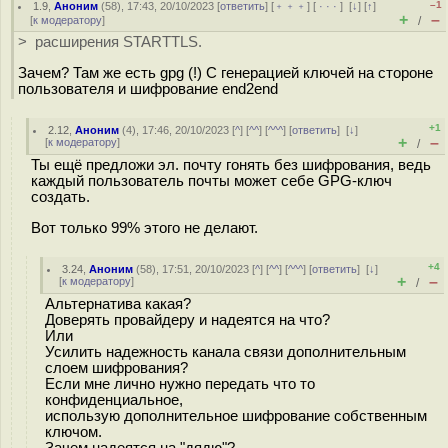
–1
1.9
,
Аноним
(
58
), 17:43, 20/10/2023 [
ответить
] [
﹢﹢﹢
] [
· · ·
]
[
↓
] [
↑
]
+
–
[
к модератору
]
/
> расширения STARTTLS.
Зачем? Там же есть gpg (!) C генерацией ключей на стороне
пользователя и шифрование end2end
+1
2.12
,
Аноним
(
4
), 17:46, 20/10/2023 [
^
] [
^^
] [
^^^
] [
ответить
]
[
↓
]
+
–
[
к модератору
]
/
Ты ещё предложи эл. почту гонять без шифрования, ведь
каждый пользователь почты может себе GPG-ключ
создать.
Вот только 99% этого не делают.
+4
3.24
,
Аноним
(
58
), 17:51, 20/10/2023 [
^
] [
^^
] [
^^^
] [
ответить
]
[
↓
]
+
–
[
к модератору
]
/
Альтернатива какая?
Доверять провайдеру и надеятся на что?
Или
Усилить надежность канала связи дополнительным
слоем шифрования?
Если мне лично нужно передать что то
конфиденциальное,
использую дополнительное шифрование собственным
ключом.