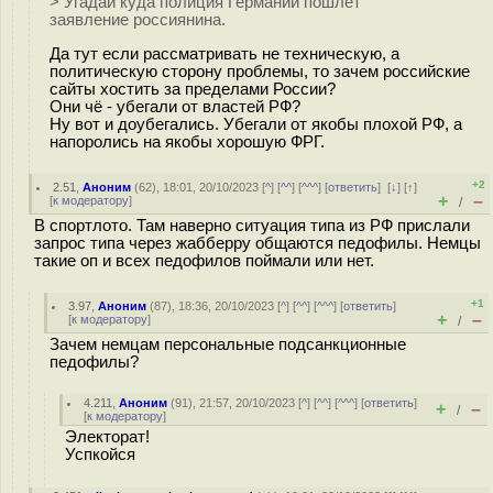
> Угадай куда полиция Германии пошлёт
заявление россиянина.
Да тут если рассматривать не техническую, а
политическую сторону проблемы, то зачем российские
сайты хостить за пределами России?
Они чё - убегали от властей РФ?
Ну вот и доубегались. Убегали от якобы плохой РФ, а
напоролись на якобы хорошую ФРГ.
+2
2.51
,
Аноним
(
62
), 18:01, 20/10/2023 [
^
] [
^^
] [
^^^
] [
ответить
]
[
↓
] [
↑
]
+
–
[
к модератору
]
/
В спортлото. Там наверно ситуация типа из РФ прислали
запрос типа через жабберру общаются педофилы. Немцы
такие оп и всех педофилов поймали или нет.
+1
3.97
,
Аноним
(
87
), 18:36, 20/10/2023 [
^
] [
^^
] [
^^^
] [
ответить
]
+
–
[
к модератору
]
/
Зачем немцам персональные подсанкционные
педофилы?
4.211
,
Аноним
(
91
), 21:57, 20/10/2023 [
^
] [
^^
] [
^^^
] [
ответить
]
+
–
/
[
к модератору
]
Электорат!
Успкойся