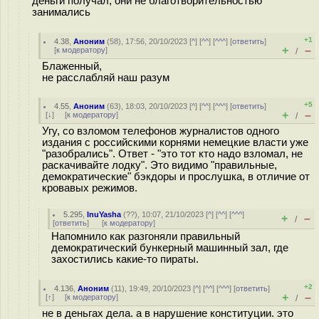
деньги получал, они не благотворительностью
занимались
+1
4.38
,
Аноним
(
58
), 17:56, 20/10/2023 [
^
] [
^^
] [
^^^
] [
ответить
]
+
–
[
к модератору
]
/
Блаженный,
не расслабляй наш разум
+5
4.55
,
Аноним
(
63
), 18:03, 20/10/2023 [
^
] [
^^
] [
^^^
] [
ответить
]
+
–
[
↓
] [
к модератору
]
/
Угу, со взломом телефонов журналистов одного
издания с российскими корнями немецкие власти уже
"разобрались". Ответ - "это тот кто надо взломал, не
раскачивайте лодку". Это видимо "правильные,
демократические" бэкдоры и прослушка, в отличие от
кровавых режимов.
5.295
,
InuYasha
(
??
), 10:07, 21/10/2023 [
^
] [
^^
] [
^^^
]
+
–
/
[
ответить
]
[
к модератору
]
Напомнило как разгоняли правильный
демократический бункерный машинный зал, где
захостились какие-то пираты.
+2
4.136
,
Аноним
(
11
), 19:49, 20/10/2023 [
^
] [
^^
] [
^^^
] [
ответить
]
+
–
[
↑
] [
к модератору
]
/
не в деньгах дела. а в нарушение конституции. это