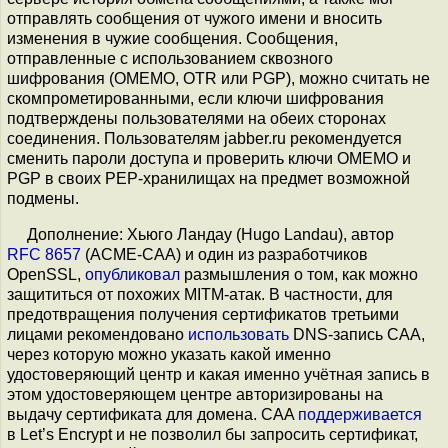
отправлять сообщения от чужого имени и вносить
изменения в чужие сообщения. Сообщения,
отправленные с использованием сквозного
шифрования (OMEMO, OTR или PGP), можно считать не
скомпрометированными, если ключи шифрования
подтверждены пользователями на обеих сторонах
соединения. Пользователям jabber.ru рекомендуется
сменить пароли доступа и проверить ключи OMEMO и
PGP в своих PEP-хранилищах на предмет возможной
подмены.
Дополнение: Хьюго Ландау (Hugo Landau), автор
RFC 8657
(ACME-CAA) и один из разработчиков
OpenSSL,
опубликовал
размышления о том, как можно
защититься от похожих MITM-атак. В частности, для
предотвращения получения сертификатов третьими
лицами рекомендовано
использовать
DNS-запись CAA,
через которую можно указать какой именно
удостоверяющий центр и какая именно учётная запись в
этом удостоверяющем центре авторизированы на
выдачу сертификата для домена. CAA
поддерживается
в Let’s Encrypt и не позволил бы запросить сертификат,