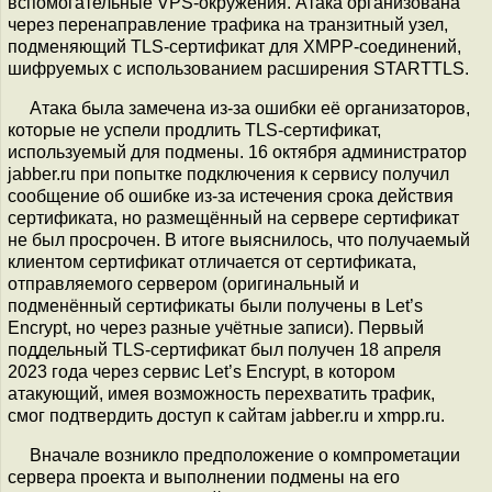
вспомогательные VPS-окружения. Атака организована
через перенаправление трафика на транзитный узел,
подменяющий TLS-сертификат для XMPP-соединений,
шифруемых с использованием расширения STARTTLS.
Атака была замечена из-за ошибки её организаторов,
которые не успели продлить TLS-сертификат,
используемый для подмены. 16 октября администратор
jabber.ru при попытке подключения к сервису получил
сообщение об ошибке из-за истечения срока действия
сертификата, но размещённый на сервере сертификат
не был просрочен. В итоге выяснилось, что получаемый
клиентом сертификат отличается от сертификата,
отправляемого сервером (оригинальный и
подменённый сертификаты были получены в Let’s
Encrypt, но через разные учётные записи). Первый
поддельный TLS-сертификат был получен 18 апреля
2023 года через сервис Let’s Encrypt, в котором
атакующий, имея возможность перехватить трафик,
смог подтвердить доступ к сайтам jabber.ru и xmpp.ru.
Вначале возникло предположение о компрометации
сервера проекта и выполнении подмены на его