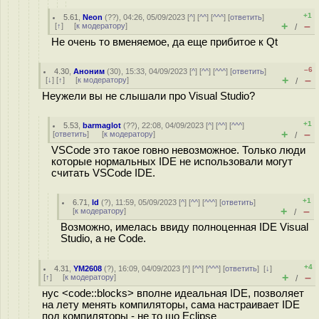
+1
5.61
,
Neon
(
??
), 04:26, 05/09/2023 [
^
] [
^^
] [
^^^
] [
ответить
]
+
–
[
↑
] [
к модератору
]
/
Не очень то вменяемое, да еще прибитое к Qt
–6
4.30
,
Аноним
(
30
), 15:33, 04/09/2023 [
^
] [
^^
] [
^^^
] [
ответить
]
+
–
[
↓
] [
↑
] [
к модератору
]
/
Неужели вы не слышали про Visual Studio?
+1
5.53
,
barmaglot
(
??
), 22:08, 04/09/2023 [
^
] [
^^
] [
^^^
]
+
–
[
ответить
]
[
к модератору
]
/
VSCode это такое говно невозможное. Только люди
которые нормальных IDE не использовали могут
считать VSCode IDE.
+1
6.71
,
ld
(
?
), 11:59, 05/09/2023 [
^
] [
^^
] [
^^^
] [
ответить
]
+
–
[
к модератору
]
/
Возможно, имелась ввиду полноценная IDE Visual
Studio, а не Code.
+4
4.31
,
YM2608
(
?
), 16:09, 04/09/2023 [
^
] [
^^
] [
^^^
] [
ответить
]
[
↓
]
+
–
[
↑
] [
к модератору
]
/
нус <code::blocks> вполне идеальная IDE, позволяет
на лету менять компиляторы, сама настраивает IDE
под компиляторы - не то шо Eclipse