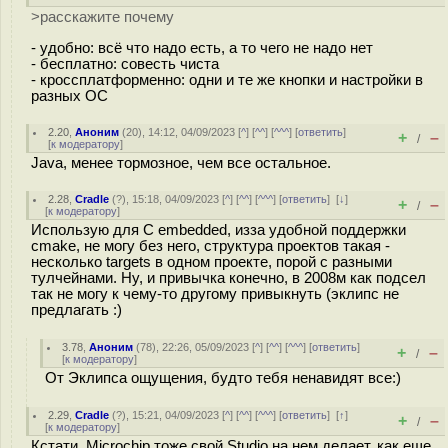
>расскажите почему
- удобно: всё что надо есть, а то чего не надо нет
- бесплатно: совесть чиста
- кроссплатформенно: одни и те же кнопки и настройки в
разных ОС
2.20
,
Аноним
(
20
), 14:12, 04/09/2023 [
^
] [
^^
] [
^^^
] [
ответить
]
+
–
/
[
к модератору
]
Java, менее тормозное, чем все остальное.
2.28
,
Cradle
(
?
), 15:18, 04/09/2023 [
^
] [
^^
] [
^^^
] [
ответить
]
[
↓
]
+
–
/
[
к модератору
]
Использую для C embedded, изза удобной поддержки
cmake, не могу без него, структура проектов такая -
несколько targets в одном проекте, порой с разными
тулчейнами. Ну, и привычка конечно, в 2008м как подсел
так не могу к чему-то другому привыкнуть (эклипс не
предлагать :)
3.78
,
Аноним
(
78
), 22:26, 05/09/2023 [
^
] [
^^
] [
^^^
] [
ответить
]
+
–
/
[
к модератору
]
От Эклипса ощущения, будто тебя ненавидят все:)
2.29
,
Cradle
(
?
), 15:21, 04/09/2023 [
^
] [
^^
] [
^^^
] [
ответить
]
[
↑
]
+
–
/
[
к модератору
]
Кстати, Microchip тоже свой Studio на нем делает, как еще