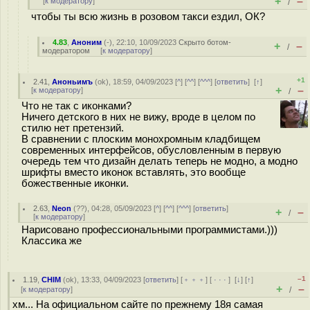
+
–
[
к модератору
]
/
чтобы ты всю жизнь в розовом такси ездил, ОК?
4.83
,
Аноним
(
-
), 22:10, 10/09/2023
Скрыто ботом-
+
–
/
модератором
[
к модератору
]
+1
2.41
,
Аноньимъ
(
ok
), 18:59, 04/09/2023 [
^
] [
^^
] [
^^^
] [
ответить
]
[
↑
]
+
–
[
к модератору
]
/
Что не так с иконками?
Ничего детского в них не вижу, вроде в целом по
стилю нет претензий.
В сравнении с плоским монохромным кладбищем
современных интерфейсов, обусловленным в первую
очередь тем что дизайн делать теперь не модно, а модно
шрифты вместо иконок вставлять, это вообще
божественные иконки.
2.63
,
Neon
(
??
), 04:28, 05/09/2023 [
^
] [
^^
] [
^^^
] [
ответить
]
+
–
/
[
к модератору
]
Нарисовано профессиональными программистами.)))
Классика же
–1
1.19
,
CHIM
(
ok
), 13:33, 04/09/2023 [
ответить
] [
﹢﹢﹢
] [
· · ·
]
[
↓
] [
↑
]
+
–
[
к модератору
]
/
хм... На официальном сайте по прежнему 18я самая