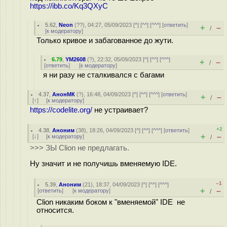
https://ibb.co/Kq3QXyC
5.62
,
Neon
(
??
), 04:27, 05/09/2023 [
^
] [
^^
] [
^^^
] [
ответить
]
+
–
/
[
к модератору
]
Только кривое и забагованное до жути.
6.79
,
YM2608
(
?
), 22:32, 05/09/2023 [
^
] [
^^
] [
^^^
]
+
–
/
[
ответить
]
[
к модератору
]
я ни разу не сталкивался с багами
4.37
,
АнонМК
(
?
), 16:48, 04/09/2023 [
^
] [
^^
] [
^^^
] [
ответить
]
+
–
/
[
↑
] [
к модератору
]
https://codelite.org/
не устраивает?
+2
4.38
,
Аноним
(
38
), 18:26, 04/09/2023 [
^
] [
^^
] [
^^^
] [
ответить
]
+
–
[
↓
] [
к модератору
]
/
>>> ЗЫ Clion не предлагать.
Ну значит и не получишь вменяемую IDE.
–1
5.39
,
Аноним
(
21
), 18:37, 04/09/2023 [
^
] [
^^
] [
^^^
]
+
–
[
ответить
]
[
к модератору
]
/
Clion никаким боком к "вменяемой" IDE не
относится.