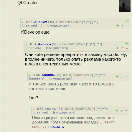
Qt Creator
+1
5.45
,
Аноним
(
45
), 19:59, 04/09/2023 [
^
] [
^^
] [
^^^
]
+
–
[
ответить
]
[
↓
] [
к модератору
]
/
KDevelop ещё
+1
6.51
,
Аноним
(
51
), 21:46, 04/09/2023 [
^
] [
^^
] [
^^^
]
+
–
[
ответить
]
[
к модератору
]
/
Они kate решили превратить в замену vscode. Ну,
вполне ничего, только опять реклама какого-то
шлака в контекстных меню.
7.56
,
Аноним
(
45
), 00:08, 05/09/2023 [
^
] [
^^
] [
^^^
]
+
–
/
[
ответить
]
[
к модератору
]
> только опять реклама какого-то шлака в
контекстных меню.
Где?
8.57
,
Аноним
(
51
), 00:28, 05/09/2023 [
^
] [
^^
] [
^^^
]
+
–
/
[
ответить
]
[
к модератору
]
Плагин project, это в котором поддержку гита
добавили Когда открываешь вкладку ...
текст
свёрнут,
показать