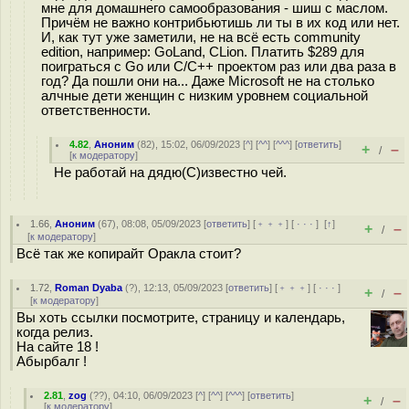
мне для домашнего самообразования - шиш с маслом.
Причём не важно контрибьютишь ли ты в их код или нет.
И, как тут уже заметили, не на всё есть community
edition, например: GoLand, CLion. Платить $289 для
поиграться с Go или C/C++ проектом раз или два раза в
год? Да пошли они на... Даже Microsoft не на столько
алчные дети женщин с низким уровнем социальной
ответственности.
4.82
,
Аноним
(
82
), 15:02, 06/09/2023 [
^
] [
^^
] [
^^^
] [
ответить
]
+
–
/
[
к модератору
]
Не работай на дядю(С)известно чей.
1.66
,
Аноним
(
67
), 08:08, 05/09/2023 [
ответить
] [
﹢﹢﹢
] [
· · ·
]
[
↑
]
+
–
/
[
к модератору
]
Всё так же копирайт Оракла стоит?
1.72
,
Roman Dyaba
(
?
), 12:13, 05/09/2023 [
ответить
] [
﹢﹢﹢
] [
· · ·
]
+
–
/
[
к модератору
]
Вы хоть ссылки посмотрите, страницу и календарь,
когда релиз.
На сайте 18 !
Абырбалг !
2.81
,
zog
(
??
), 04:10, 06/09/2023 [
^
] [
^^
] [
^^^
] [
ответить
]
+
–
/
[
к модератору
]