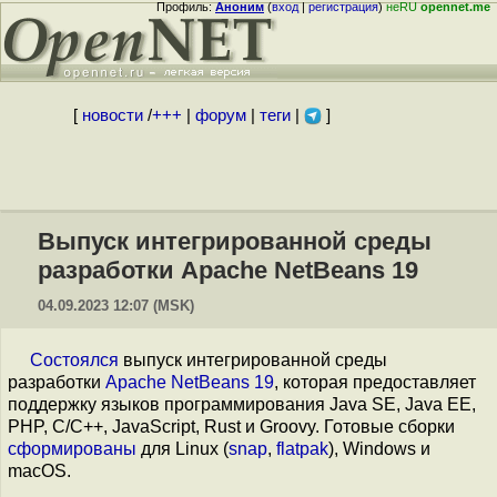
Профиль:
Аноним
(
вход
|
регистрация
)
неRU
opennet.me
[
новости
/
+++
|
форум
|
теги
|
]
Выпуск интегрированной среды
разработки Apache NetBeans 19
04.09.2023 12:07 (MSK)
Состоялся
выпуск интегрированной среды
разработки
Apache NetBeans 19
, которая предоставляет
поддержку языков программирования Java SE, Java EE,
PHP, C/C++, JavaScript, Rust и Groovy. Готовые сборки
сформированы
для Linux (
snap
,
flatpak
), Windows и
macOS.