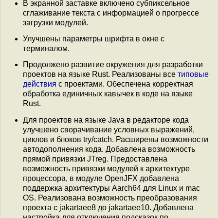
В экранной заставке включено субпиксельное
сглаживание текста с информацией о прогрессе
загрузки модулей.
Улучшены параметры шрифта в окне с
терминалом.
Продолжено развитие окружения для разработки
проектов на языке Rust. Реализованы все
типовые
действия
с проектами. Обеспечена корректная
обработка единичных кавычек в коде на языке
Rust.
Для проектов на языке Java в редакторе кода
улучшено сворачивание условных выражений,
циклов и блоков try/catch. Расширены возможности
автодополнения кода. Добавлена возможность
прямой привязки JTreg. Предоставлена
возможность привязки модулей к архитектуре
процессора, в модуле OpenJFX добавлена
поддержка архитектуры Aarch64 для Linux и mac
OS. Реализована возможность преобразования
проекта с jakartaee8 до jakartaee10. Добавлена
настройка для отключения подсказок по