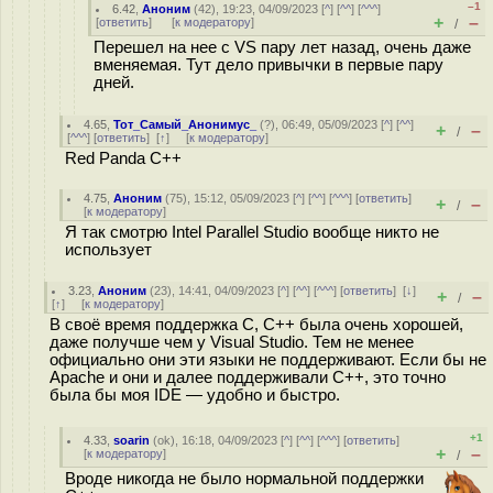
–1
6.42
,
Аноним
(
42
), 19:23, 04/09/2023 [
^
] [
^^
] [
^^^
]
+
–
[
ответить
]
[
к модератору
]
/
Перешел на нее с VS пару лет назад, очень даже
вменяемая. Тут дело привычки в первые пару
дней.
4.65
,
Тот_Самый_Анонимус_
(
?
), 06:49, 05/09/2023 [
^
] [
^^
]
+
–
/
[
^^^
] [
ответить
]
[
↑
] [
к модератору
]
Red Panda C++
4.75
,
Аноним
(
75
), 15:12, 05/09/2023 [
^
] [
^^
] [
^^^
] [
ответить
]
+
–
/
[
к модератору
]
Я так смотрю Intel Parallel Studio вообще никто не
использует
3.23
,
Аноним
(
23
), 14:41, 04/09/2023 [
^
] [
^^
] [
^^^
] [
ответить
]
[
↓
]
+
–
/
[
↑
] [
к модератору
]
В своё время поддержка С, С++ была очень хорошей,
даже получше чем у Visual Studio. Тем не менее
официально они эти языки не поддерживают. Если бы не
Apache и они и далее поддерживали С++, это точно
была бы моя IDE — удобно и быстро.
+1
4.33
,
soarin
(
ok
), 16:18, 04/09/2023 [
^
] [
^^
] [
^^^
] [
ответить
]
+
–
[
к модератору
]
/
Вроде никогда не было нормальной поддержки