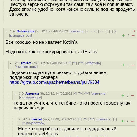
шестую версию форкнули так сами там всё и допиливают.
Даже вполне удобно, хотя конечно сильно под их продукты
заточено.
–3
1.4
,
Golangdev
(
?
), 12:15, 04/09/2023 [
ответить
] [
﹢﹢﹢
] [
· · ·
]
[
↓
] [
↑
]
+
–
[
к модератору
]
/
Всё хорошо, но не хватает Kotlin'а
Надо хоть как-то конкурировать с JetBrains
2.5
,
troizet
(
ok
), 12:24, 04/09/2023 [
^
] [
^^
] [
^^^
] [
ответить
]
+
–
/
[
к модератору
]
Недавно создан пулл реквест с добавлением
поддержки lsp сервера
https://github.com/apache/netbeans/pull/6384
3.9
,
Аноним
(
9
), 12:32, 04/09/2023 [
^
] [
^^
] [
^^^
] [
ответить
]
+
–
/
[
к модератору
]
тогда получится, что нетбинс - это просто тормознутая
версия вскода
4.10
,
troizet
(
ok
), 12:40, 04/09/2023 [
^
] [
^^
] [
^^^
] [
ответить
]
[
↓
]
+
–
/
[
к модератору
]
Можете попробовать допилить недоделанный
плагин от JetBrains