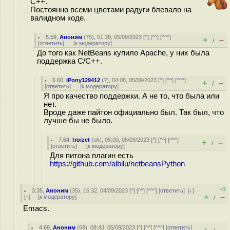
C++.
Постоянно всеми цветами радуги блевало на
валидном коде.
5.59
,
Аноним
(
75
), 01:38, 05/09/2023 [
^
] [
^^
] [
^^^
]
+
–
/
[
ответить
]
[
к модератору
]
До того как NetBeans купило Apache, у них была
поддержка C/C++.
6.60
,
iPony129412
(
?
), 04:08, 05/09/2023 [
^
] [
^^
] [
^^^
]
+
–
/
[
ответить
]
[
к модератору
]
Я про качество поддержки. А не то, что была или
нет.
Вроде даже пайтон официально был. Так был, что
лучше бы не было.
7.64
,
troizet
(
ok
), 05:00, 05/09/2023 [
^
] [
^^
] [
^^^
]
+
–
/
[
ответить
]
[
к модератору
]
Для питона плагин есть
https://github.com/albilu/netbeansPython
+3
3.35
,
Аноним
(
35
), 16:32, 04/09/2023 [
^
] [
^^
] [
^^^
] [
ответить
]
[
↓
]
+
–
[
↑
] [
к модератору
]
/
Emacs.
4.69
,
Аноним
(
69
), 08:43, 05/09/2023 [
^
] [
^^
] [
^^^
] [
ответить
]