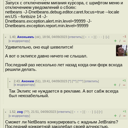
Запуск с отключением мигания курсора, с шрифтом меню и
отключением уведомлений о сбоях:
netbeans -J-Dnetbeans.debug.editor.caret.focus=true --locale
en:US --fontsize 14 -J-
Dnetbeans.exception.alert.min.level=99999 -J-
Dnetbeans.exception.report.min.level=99999
–1
1.40
,
Аноньимъ
(
ok
), 18:56, 04/09/2023 [
ответить
] [
﹢﹢﹢
] [
· · ·
]
[
↓
]
+
–
[
к модератору
]
/
Удивительно, оно ещё шевелится!
А вот о эклипсе давно ничего не слышал.
Последний раз несколько лет назад когда они форк вскода
решили делать.
+1
2.43
,
Аноним
(
51
), 19:41, 04/09/2023 [
^
] [
^^
] [
^^^
] [
ответить
]
+
–
[
к модератору
]
/
Так Эклипс не нуждается в рекламе. А вот сабж всегда
был неюзабельный.
+1
1.52
,
zog
(
??
), 21:51, 04/09/2023 [
ответить
] [
﹢﹢﹢
] [
· · ·
]
[
↓
] [
↑
]
+
–
[
к модератору
]
/
Сможет ли NetBeans конкурировать с жадным JetBrains?
Последний конкретной заколебал своей алчностью.