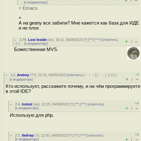
+
–
/
[
к модератору
]
> Emacs.
+
А на geany все забили? Мне кажется как база для ИДЕ
и не плох
3.76
,
Lost Inside
(
ok
), 16:11, 05/09/2023 [
^
] [
^^
] [
^^^
] [
ответить
]
+
–
/
[
↑
] [
к модератору
]
Божественная MVS.
+1
1.2
,
Andrey
(
??
), 12:13, 04/09/2023 [
ответить
] [
﹢﹢﹢
] [
· · ·
]
[
↓
] [
↑
]
+
–
[
к модератору
]
/
Кто использует, расскажите почему, и на чём программируете
в этой IDE?
+4
2.6
,
troizet
(
ok
), 12:25, 04/09/2023 [
^
] [
^^
] [
^^^
] [
ответить
]
+
–
[
к модератору
]
/
Использую для php.
+3
2.7
,
Хейтер
(
?
), 12:30, 04/09/2023 [
^
] [
^^
] [
^^^
] [
ответить
]
+
–
[
к модератору
]
/