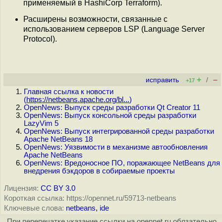
применяемый в HashiCorp Terraform).
Расширены возможности, связанные с
использованием серверов LSP (Language Server
Protocol).
+
–
исправить
/
+17
Главная ссылка к новости
(
https://netbeans.apache.org/bl...
)
OpenNews: Выпуск среды разработки Qt Creator 11
OpenNews: Выпуск консольной среды разработки
LazyVim 5
OpenNews: Выпуск интегрированной среды разработки
Apache NetBeans 18
OpenNews: Уязвимости в механизме автообновления
Apache NetBeans
OpenNews: Вредоносное ПО, поражающее NetBeans для
внедрения бэкдоров в собираемые проекты
Лицензия:
CC BY 3.0
Короткая ссылка: https://opennet.ru/59713-netbeans
Ключевые слова:
netbeans
,
ide
При перепечатке указание ссылки на opennet.ru обязательно