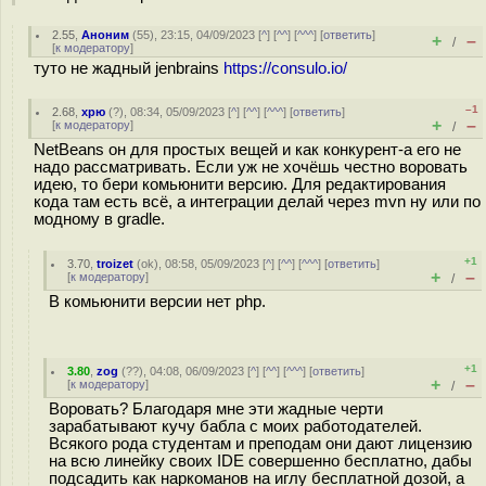
2.55
,
Аноним
(
55
), 23:15, 04/09/2023 [
^
] [
^^
] [
^^^
] [
ответить
]
+
–
/
[
к модератору
]
туто не жадный jenbrains
https://consulo.io/
–1
2.68
,
хрю
(
?
), 08:34, 05/09/2023 [
^
] [
^^
] [
^^^
] [
ответить
]
+
–
[
к модератору
]
/
NetBeans он для простых вещей и как конкурент-а его не
надо рассматривать. Если уж не хочёшь честно воровать
идею, то бери комьюнити версию. Для редактирования
кода там есть всё, а интеграции делай через mvn ну или по
модному в gradle.
+1
3.70
,
troizet
(
ok
), 08:58, 05/09/2023 [
^
] [
^^
] [
^^^
] [
ответить
]
+
–
[
к модератору
]
/
В комьюнити версии нет php.
+1
3.80
,
zog
(
??
), 04:08, 06/09/2023 [
^
] [
^^
] [
^^^
] [
ответить
]
+
–
[
к модератору
]
/
Воровать? Благодаря мне эти жадные черти
зарабатывают кучу бабла с моих работодателей.
Всякого рода студентам и преподам они дают лицензию
на всю линейку своих IDE совершенно бесплатно, дабы
подсадить как наркоманов на иглу бесплатной дозой, а