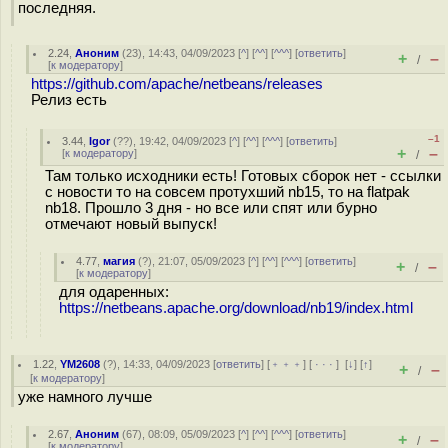
последняя.
2.24
,
Аноним
(
23
), 14:43, 04/09/2023 [
^
] [
^^
] [
^^^
] [
ответить
]
+
–
/
[
к модератору
]
https://github.com/apache/netbeans/releases
Релиз есть
–1
3.44
,
Igor
(
??
), 19:42, 04/09/2023 [
^
] [
^^
] [
^^^
] [
ответить
]
+
–
[
к модератору
]
/
Там только исходники есть! Готовых сборок нет - ссылки
с новости то на совсем протухший nb15, то на flatpak
nb18. Прошло 3 дня - но все или спят или бурно
отмечают новый выпуск!
4.77
,
магия
(
?
), 21:07, 05/09/2023 [
^
] [
^^
] [
^^^
] [
ответить
]
+
–
/
[
к модератору
]
для одаренных:
https://netbeans.apache.org/download/nb19/index.html
1.22
,
YM2608
(
?
), 14:33, 04/09/2023 [
ответить
] [
﹢﹢﹢
] [
· · ·
]
[
↓
] [
↑
]
+
–
/
[
к модератору
]
уже намного лучше
2.67
,
Аноним
(
67
), 08:09, 05/09/2023 [
^
] [
^^
] [
^^^
] [
ответить
]
+
–
/
[
к модератору
]