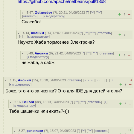
https://github.com/apache/netbeans/pull/1398
5.47
,
Golangdev
(
?
), 20:21, 04/09/2023 [
^
] [
^^
] [
^^^
]
+
–
/
[
ответить
]
[
к модератору
]
Спасибо!
4.14
,
Аноним
(
14
), 13:07, 04/09/2023 [
^
] [
^^
] [
^^^
] [
ответить
]
+
–
/
[
↑
] [
к модератору
]
Неужто Жаба тормознее Электрона?
5.49
,
Аноним
(
9
), 21:42, 04/09/2023 [
^
] [
^^
] [
^^^
] [
ответить
]
+
–
/
[
к модератору
]
не жаба, а сабж
–1
1.15
,
Аноним
(
15
), 13:10, 04/09/2023 [
ответить
] [
﹢﹢﹢
] [
· · ·
]
[
↓
] [
↑
]
+
–
[
к модератору
]
/
Боже, это что за иконки? Это для IDE для детей что ли?
2.16
,
BeLord
(
ok
), 13:13, 04/09/2023 [
^
] [
^^
] [
^^^
] [
ответить
]
[
↓
]
+
–
/
[
к модератору
]
Тебе шашечки или ехать?-)))
+1
3.27
,
penetrator
(
?
), 15:07, 04/09/2023 [
^
] [
^^
] [
^^^
] [
ответить
]