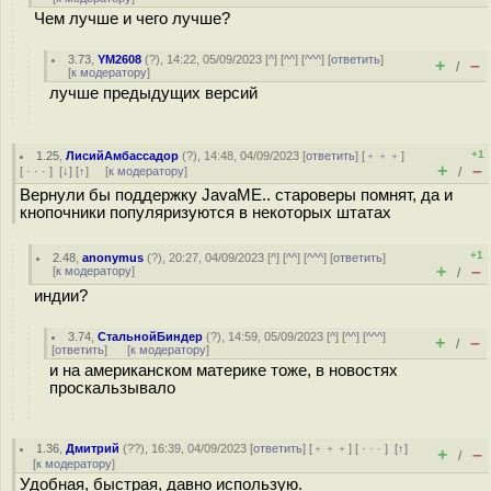
Чем лучше и чего лучше?
3.73
,
YM2608
(
?
), 14:22, 05/09/2023 [
^
] [
^^
] [
^^^
] [
ответить
]
+
–
/
[
к модератору
]
лучше предыдущих версий
+1
1.25
,
ЛисийАмбассадор
(
?
), 14:48, 04/09/2023 [
ответить
] [
﹢﹢﹢
]
+
–
[
· · ·
]
[
↓
] [
↑
] [
к модератору
]
/
Вернули бы поддержку JavaME.. староверы помнят, да и
кнопочники популяризуются в некоторых штатах
+1
2.48
,
anonymus
(
?
), 20:27, 04/09/2023 [
^
] [
^^
] [
^^^
] [
ответить
]
+
–
[
к модератору
]
/
индии?
3.74
,
СтальнойБиндер
(
?
), 14:59, 05/09/2023 [
^
] [
^^
] [
^^^
]
+
–
/
[
ответить
]
[
к модератору
]
и на американском материке тоже, в новостях
проскальзывало
1.36
,
Дмитрий
(
??
), 16:39, 04/09/2023 [
ответить
] [
﹢﹢﹢
] [
· · ·
]
[
↑
]
+
–
/
[
к модератору
]
Удобная, быстрая, давно использую.