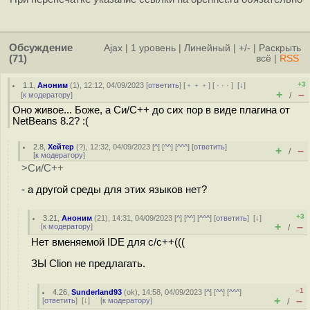
Обсуждение
Ajax
|
1 уровень
|
Линейный
|
+/-
|
Раскрыть
(71)
всё
|
RSS
+3
1.1
,
Аноним
(
1
), 12:12, 04/09/2023 [
ответить
] [
﹢﹢﹢
] [
· · ·
]
[
↓
]
+
–
[
к модератору
]
/
Оно живое... Боже, а Си/С++ до сих пор в виде плагина от
NetBeans 8.2? :(
2.8
,
Хейтер
(
?
), 12:32, 04/09/2023 [
^
] [
^^
] [
^^^
] [
ответить
]
+
–
/
[
к модератору
]
>Си/С++
- а другой среды для этих языков нет?
+3
3.21
,
Аноним
(
21
), 14:31, 04/09/2023 [
^
] [
^^
] [
^^^
] [
ответить
]
[
↓
]
+
–
[
к модератору
]
/
Нет вменяемой IDE для c/c++(((
ЗЫ Clion не предлагать.
–1
4.26
,
Sunderland93
(
ok
), 14:58, 04/09/2023 [
^
] [
^^
] [
^^^
]
+
–
[
ответить
]
[
↓
] [
к модератору
]
/