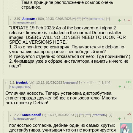
Там в принципе расположение ссылок очень
странное.
2.97
,
Аноним
(
100
), 22:33, 02/03/2023 [
^
] [
^^
] [
^^^
] [
ответить
]
[
↑
]
+
–
/
[
к модератору
]
"UPDATE 19 Feb 2023: As of the bookworm d-i alpha 2
release, firmware is included in the normal Debian installer
images. USERS WILL NO LONGER NEED TO LOOK FOR
SPECIAL VERSIONS HERE."
1. Это с non-free репозитария. Получается что debian по-
умолчанию распространяет несвободный код?
И требуется отдельно отказаться от него. Где принципы? )
2. Фирмваря уже в образе инсталятора и качать ничего не
надо?
+15
1.2
,
freehck
(
ok
), 13:12, 01/03/2023 [
ответить
] [
﹢﹢﹢
] [
· · ·
]
[
↓
] [
↑
]
+
–
[
к модератору
]
/
Отличная новость. Теперь установка дистрибутива
станет гораздо дружелюбнее к пользователю. Многая
лета проекту Debian!
–5
2.20
,
Мисс Кавай
(
?
), 16:47, 01/03/2023 [
^
] [
^^
] [
^^^
] [
ответить
]
[
↓
]
+
–
[
к модератору
]
/
полностью согласна, дебиан один из самых крутых
дистрибутивов, учитывая что он не контролируется