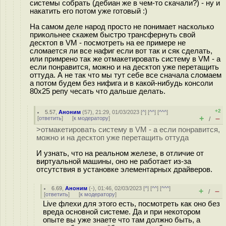
системы собрать (дебиан же в чем-то скачали?) - ну и
накатить его потом уже готовый :)
На самом деле народ просто не понимает насколько
прикольнее скажем быстро трансфернуть свой
десктоп в VM - посмотреть на ее примере не
сломается ли все нафиг если вот так и сяк сделать,
или примрено так же отмакетировать систему в VM - а
если понравится, можно и на десктоп уже перетащить
оттуда. А не так что мы тут себе все сначала сломаем
а потом будем без нифига и в какой-нибудь консоли
80х25 репу чесать что дальше делать.
+2
5.57
,
Аноним
(
57
), 21:29, 01/03/2023 [
^
] [
^^
] [
^^^
]
+
–
[
ответить
]
[
к модератору
]
/
>отмакетировать систему в VM - а если понравится,
можно и на десктоп уже перетащить оттуда
И узнать, что на реальном железе, в отличие от
виртуальной машины, оно не работает из-за
отсутствия в установке элементарных драйверов.
6.69
,
Аноним
(
-
), 01:46, 02/03/2023 [
^
] [
^^
] [
^^^
]
+
–
/
[
ответить
]
[
к модератору
]
Live флехи для этого есть, посмотреть как оно без
вреда основной системе. Да и при некотором
опыте вы уже знаете что там должно быть, а