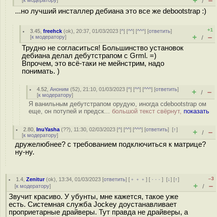
+
–
[
к модератору
]
/
...но лучший инсталлер дебиана это все же debootstrap :)
+1
3.45
,
freehck
(
ok
), 20:37, 01/03/2023 [
^
] [
^^
] [
^^^
] [
ответить
]
+
–
[
к модератору
]
/
Трудно не согласиться! Большинство установок
дебиана делал дебутстрапом с Grml. =)
Впрочем, это всё-таки не мейнстрим, надо
понимать. )
4.52
,
Аноним
(
52
), 21:10, 01/03/2023 [
^
] [
^^
] [
^^^
] [
ответить
]
+
–
/
[
к модератору
]
Я ванильным дебутстрапом орудую, иногда cdebootstrap ом
еще, он потупей и предск...
большой текст свёрнут,
показать
2.80
,
InuYasha
(
??
), 11:30, 02/03/2023 [
^
] [
^^
] [
^^^
] [
ответить
]
[
↑
]
+
–
/
[
к модератору
]
дружелюбнее? с требованием подключиться к матрице?
ну-ну.
–3
1.4
,
Zenitur
(
ok
), 13:34, 01/03/2023 [
ответить
] [
﹢﹢﹢
] [
· · ·
]
[
↓
] [
↑
]
+
–
[
к модератору
]
/
Звучит красиво. У убунты, мне кажется, такое уже
есть. Системная служба Jockey доустанавливает
проприетарные драйверы. Тут правда не драйверы, а