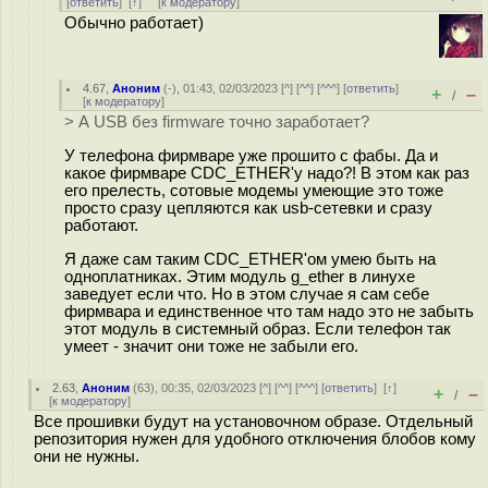
[
ответить
]
[
↑
] [
к модератору
]
Обычно работает)
4.67
,
Аноним
(
-
), 01:43, 02/03/2023 [
^
] [
^^
] [
^^^
] [
ответить
]
+
–
/
[
к модератору
]
> А USB без firmware точно заработает?
У телефона фирмваре уже прошито с фабы. Да и
какое фирмваре CDC_ETHER'у надо?! В этом как раз
его прелесть, сотовые модемы умеющие это тоже
просто сразу цепляются как usb-сетевки и сразу
работают.
Я даже сам таким CDC_ETHER'ом умею быть на
одноплатниках. Этим модуль g_ether в линухе
заведует если что. Но в этом случае я сам себе
фирмвара и единственное что там надо это не забыть
этот модуль в системный образ. Если телефон так
умеет - значит они тоже не забыли его.
2.63
,
Аноним
(
63
), 00:35, 02/03/2023 [
^
] [
^^
] [
^^^
] [
ответить
]
[
↑
]
+
–
/
[
к модератору
]
Все прошивки будут на установочном образе. Отдельный
репозитория нужен для удобного отключения блобов кому
они не нужны.