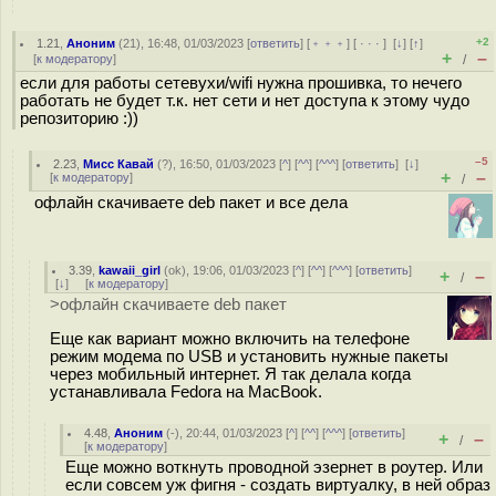
+2
1.21
,
Аноним
(
21
), 16:48, 01/03/2023 [
ответить
] [
﹢﹢﹢
] [
· · ·
]
[
↓
] [
↑
]
+
–
[
к модератору
]
/
если для работы сетевухи/wifi нужна прошивка, то нечего
работать не будет т.к. нет сети и нет доступа к этому чудо
репозиторию :))
–5
2.23
,
Мисс Кавай
(
?
), 16:50, 01/03/2023 [
^
] [
^^
] [
^^^
] [
ответить
]
[
↓
]
+
–
[
к модератору
]
/
офлайн скачиваете deb пакет и все дела
3.39
,
kawaii_girl
(
ok
), 19:06, 01/03/2023 [
^
] [
^^
] [
^^^
] [
ответить
]
+
–
/
[
↓
] [
к модератору
]
>офлайн скачиваете deb пакет
Еще как вариант можно включить на телефоне
режим модема по USB и установить нужные пакеты
через мобильный интернет. Я так делала когда
устанавливала Fedora на MacBook.
4.48
,
Аноним
(
-
), 20:44, 01/03/2023 [
^
] [
^^
] [
^^^
] [
ответить
]
+
–
/
[
к модератору
]
Еще можно воткнуть проводной эзернет в роутер. Или
если совсем уж фигня - создать виртуалку, в ней образ