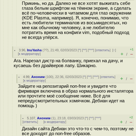
Прикинь, но да. Далеко не все хотят выжигать себе
глаза белым шрифтом на тёмном экране, а сделать
всё по-человечески в читаемом для глаз окружении
(KDE Plasma, например). Я, конечно, понимаю, что
есть любители терминалов из восьмидесятых, но
мне как обычному человеку, а не любителю
потратить время на конфиги vim, подобный подход
не всегда упёрся.
+1
3.96
,
InuYasha
(
??
), 21:49, 02/03/2023 [
^
] [
^^
] [
^^^
] [
ответить
]
[
↑
]
+
–
[
к модератору
]
/
Ага. Нарезал дистр на болванку, приехал на дачу, и
кусаешь без драйверов лапу. Шикарно.
4.99
,
Аноним
(
100
), 22:36, 02/03/2023 [
^
] [
^^
] [
^^^
] [
ответить
]
+
–
/
[
к модератору
]
Зайдите на репозитарий non-free и увидите что
фирмваря включена в образ нормального инсталятора
или прочтите моё сообщение ниже. Всё для
непредусмотрительных хомячком. Дебиан идет на
помощь )
+2
5.107
,
Аноним
(
1
), 23:18, 03/03/2023 [
^
] [
^^
] [
^^^
]
+
–
[
ответить
]
[
к модератору
]
/
Дизайн сайта Дебиан это что-то с чем-то, поэтому не
все доходят до non-free образов.