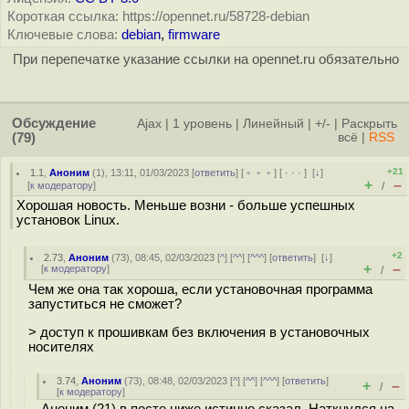
Короткая ссылка: https://opennet.ru/58728-debian
Ключевые слова:
debian
,
firmware
При перепечатке указание ссылки на opennet.ru обязательно
Обсуждение
Ajax
|
1 уровень
|
Линейный
|
+/-
|
Раскрыть
(79)
всё
|
RSS
+21
1.1
,
Аноним
(
1
), 13:11, 01/03/2023 [
ответить
] [
﹢﹢﹢
] [
· · ·
]
[
↓
]
+
–
[
к модератору
]
/
Хорошая новость. Меньше возни - больше успешных
установок Linux.
+2
2.73
,
Аноним
(
73
), 08:45, 02/03/2023 [
^
] [
^^
] [
^^^
] [
ответить
]
[
↓
]
+
–
[
к модератору
]
/
Чем же она так хороша, если установочная программа
запуститься не сможет?
> доступ к прошивкам без включения в установочных
носителях
3.74
,
Аноним
(
73
), 08:48, 02/03/2023 [
^
] [
^^
] [
^^^
] [
ответить
]
+
–
/
[
к модератору
]