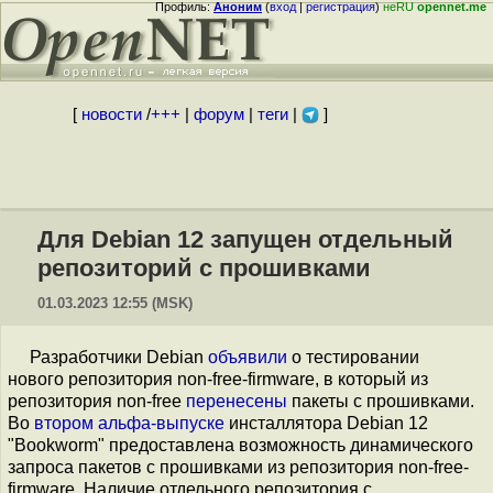
Профиль:
Аноним
(
вход
|
регистрация
)
неRU
opennet.me
[
новости
/
+++
|
форум
|
теги
|
]
Для Debian 12 запущен отдельный
репозиторий с прошивками
01.03.2023 12:55 (MSK)
Разработчики Debian
объявили
о тестировании
нового репозитория non-free-firmware, в который из
репозитория non-free
перенесены
пакеты с прошивками.
Во
втором альфа-выпуске
инсталлятора Debian 12
"Bookworm" предоставлена возможность динамического
запроса пакетов с прошивками из репозитория non-free-
firmware. Наличие отдельного репозитория с