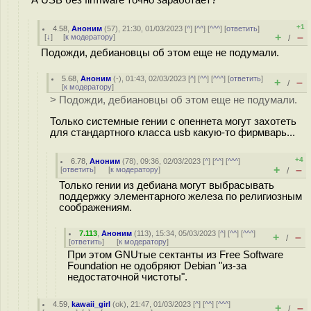
А USB без firmware точно заработает?
+1
4.58
,
Аноним
(
57
), 21:30, 01/03/2023 [
^
] [
^^
] [
^^^
] [
ответить
]
+
–
[
↓
] [
к модератору
]
/
Подожди, дебиановцы об этом еще не подумали.
5.68
,
Аноним
(
-
), 01:43, 02/03/2023 [
^
] [
^^
] [
^^^
] [
ответить
]
+
–
/
[
к модератору
]
> Подожди, дебиановцы об этом еще не подумали.
Только системные гении с опеннета могут захотеть
для стандартного класса usb какую-то фирмварь...
+4
6.78
,
Аноним
(
78
), 09:36, 02/03/2023 [
^
] [
^^
] [
^^^
]
+
–
[
ответить
]
[
к модератору
]
/
Только гении из дебиана могут выбрасывать
поддержку элементарного железа по религиозным
соображениям.
7.113
,
Аноним
(
113
), 15:34, 05/03/2023 [
^
] [
^^
] [
^^^
]
+
–
/
[
ответить
]
[
к модератору
]
При этом GNUтые сектанты из Free Software
Foundation не одобряют Debian "из-за
недостаточной чистоты".
4.59
,
kawaii_girl
(
ok
), 21:47, 01/03/2023 [
^
] [
^^
] [
^^^
]
+
–
/