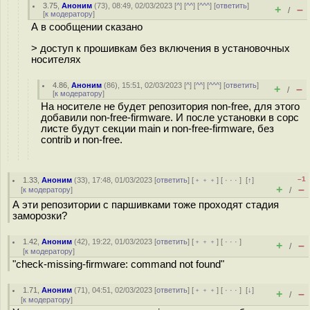
3.75
,
Аноним
(
73
), 08:49, 02/03/2023 [
^
] [
^^
] [
^^^
] [
ответить
]
+
–
/
[
к модератору
]
А в сообщении сказано
> доступ к прошивкам без включения в установочных
носителях
4.86
,
Аноним
(
86
), 15:51, 02/03/2023 [
^
] [
^^
] [
^^^
] [
ответить
]
+
–
/
[
к модератору
]
На носителе не будет репозитория non-free, для этого
добавили non-free-firmware. И после установки в сорс
листе будут секции main и non-free-firmware, без
contrib и non-free.
–1
1.33
,
Аноним
(
33
), 17:48, 01/03/2023 [
ответить
] [
﹢﹢﹢
] [
· · ·
]
[
↑
]
+
–
[
к модератору
]
/
А эти репозитории с паршивками тоже проходят стадия
заморозки?
1.42
,
Аноним
(
42
), 19:22, 01/03/2023 [
ответить
] [
﹢﹢﹢
] [
· · ·
]
+
–
/
[
к модератору
]
"check-missing-firmware: command not found"
1.71
,
Аноним
(
71
), 04:51, 02/03/2023 [
ответить
] [
﹢﹢﹢
] [
· · ·
]
[
↓
]
+
–
/
[
к модератору
]