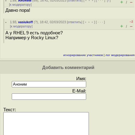
1.89
,
Аноним
(
89
), 16:42, 02/03/2023 [
ответить
] [
﹢﹢﹢
] [
· · ·
]
[
↑
]
+
–
/
[
к модератору
]
Давно пора!
–2
1.93
,
vasiukoff
(
?
), 18:42, 02/03/2023 [
ответить
] [
﹢﹢﹢
] [
· · ·
]
+
–
[
к модератору
]
/
А у RHEL 9 есть подобное?
Например у Rocky Linux?
игнорирование участников
|
лог модерирования
Добавить комментарий
Имя:
E-Mail:
Текст: