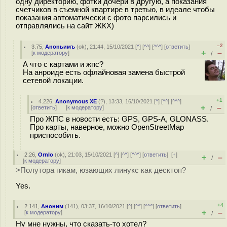
одну директорию, фотки дочери в другую, а показания
счетчиков в съемной квартире в третью, в идеале чтобы
показания автоматически с фото парсились и
отправлялись на сайт ЖКХ)
–2
3.75
,
Аноньимъ
(
ok
), 21:44, 15/10/2021 [
^
] [
^^
] [
^^^
] [
ответить
]
+
–
[
к модератору
]
/
А что с картами и жпс?
На анроиде есть офлайновая замена быстрой
сетевой локации.
+1
4.226
,
Anonymous XE
(
?
), 13:33, 16/10/2021 [
^
] [
^^
] [
^^^
]
+
–
[
ответить
]
[
к модератору
]
/
Про ЖПС в новости есть: GPS, GPS-A, GLONASS.
Про карты, наверное, можно OpenStreetMap
приспособить.
2.26
,
Ornlo
(
ok
), 21:03, 15/10/2021 [
^
] [
^^
] [
^^^
] [
ответить
]
[
↑
]
+
–
/
[
к модератору
]
>Полутора гикам, юзающих линукс как десктоп?
Yes.
+4
2.141
,
Аноним
(
141
), 03:37, 16/10/2021 [
^
] [
^^
] [
^^^
] [
ответить
]
+
–
[
к модератору
]
/
Ну мне нужны, что сказать-то хотел?