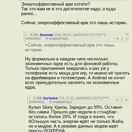
Энергоэффективный арм хотите?
Так это вам не в это десятилетие надо, а куда
ранее...
Сейчас энергоэффективный арм это лишь истории..
+2
6.154
,
Аноним
(
153
), 04:24, 16/10/2021 [
^
] [
^^
] [
^^^
]
+
–
[
ответить
]
[
к модератору
]
/
>Сейчас энергоэффективный арм это лишь
истории..
Ну формально в каждом чипе несколько
экономичных ядер есть для фоновой работы.
Только приложения зажрались и раз уж у
телефонов есть моща для игр, то можно её тратить
на фреймворки и телеметрию. А Android не хочет
всех принудительно загонять на экономичные
ядра.
7.258
,
InuYasha
(
??
), 17:22, 16/10/2021 [
^
] [
^^
] [
^^^
]
+
–
/
[
ответить
]
[
к модератору
]
Купил Slony Xperia. Зарядил до 99%. Оставил
без симки. Прошло две недели в стэндбае -
осталось более 25%. И тогда я понял, что
бОльшую часть энергии жрёт не только Жаба,
но и модем. А в режиме данных модем жрёт
просто ДОХРЕНА.