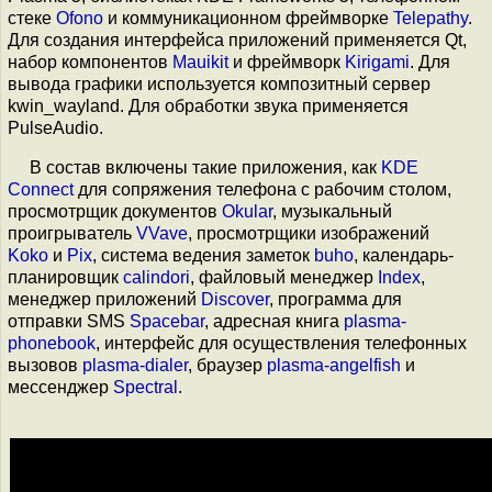
стеке
Ofono
и коммуникационном фреймворке
Telepathy
.
Для создания интерфейса приложений применяется Qt,
набор компонентов
Mauikit
и фреймворк
Kirigami
. Для
вывода графики используется композитный сервер
kwin_wayland. Для обработки звука применяется
PulseAudio.
В состав включены такие приложения, как
KDE
Connect
для сопряжения телефона с рабочим столом,
просмотрщик документов
Okular
, музыкальный
проигрыватель
VVave
, просмотрщики изображений
Koko
и
Pix
, система ведения заметок
buho
, календарь-
планировщик
calindori
, файловый менеджер
Index
,
менеджер приложений
Discover
, программа для
отправки SMS
Spacebar
, адресная книга
plasma-
phonebook
, интерфейс для осуществления телефонных
вызовов
plasma-dialer
, браузер
plasma-angelfish
и
мессенджер
Spectral
.