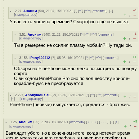
–1
2.27
,
Аноним
(
54
), 21:04, 15/10/2021 [
^
] [
^^
] [
^^^
] [
ответить
]
[
↓
]
+
–
[
к модератору
]
/
У вас есть машина времени? Смартфон ещё не вышел.
–1
3.51
,
Аноним
(
340
), 21:21, 15/10/2021 [
^
] [
^^
] [
^^^
] [
ответить
]
+
–
[
к модератору
]
/
Ты в реыеренс не осилил плазму мобайл? Ну тады ой.
+1
3.156
,
iPony129412
(
?
), 05:03, 16/10/2021 [
^
] [
^^
] [
^^^
] [
ответить
]
+
–
[
к модератору
]
/
Обзоры на PinePhone можно легко посмотреть по поводу
софта.
С выходом PinePhone Pro оно по волшебству крибле-
корабле-бумс не преобразуется
2.227
,
Anonymous XE
(
?
), 13:36, 16/10/2021 [
^
] [
^^
] [
^^^
] [
ответить
]
+
–
/
[
↑
] [
к модератору
]
PinePhone (первый) выпускается, продаётся - брат жив.
+5
1.25
,
Аноним
(
25
), 21:03, 15/10/2021 [
ответить
] [
﹢﹢﹢
] [
· · ·
]
[
↓
] [
↑
]
+
–
[
к модератору
]
/
Выглядит убого, но в конечном итоге, когда истечет время
жизни моего текущего телефона, я наверное перейду на