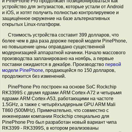
и PinePhone Pro продолжает позиционироваться как
устройство для энтузиастов, которые устали от Android
и iOS, и хотят получить полностью контролируемое и
защищённое окружение на базе альтернативных
открытых Linux-платформ.
Стоимость устройства составит 399 долларов, что
более чем в два раза дороже первой модели PinePhone,
но повышение цены оправдано существенной
модернизацией аппаратной начинки. Начало массового
производства запланировано на ноябрь, а первые
поставки ожидаются в декабре. Производство
первой
модели PinePhone
, продающейся по 150 долларов,
продолжится без изменений.
PinePhone Pro построен на основе SoC Rockchip
RK3399S с двумя ядрами ARM Cortex-A72 и четырьмя
ядрами ARM Cortex-A53, работающими на частоте
1.5GHz, а также с четырёхъядерным GPU ARM Mali
T860 (500MHz). Примечательно, что совместно с
инженерами компании Rockchip специально для
PinePhone Pro был разработан новый вариант чипа
RK3399 - RK3399S, в котором реализованы