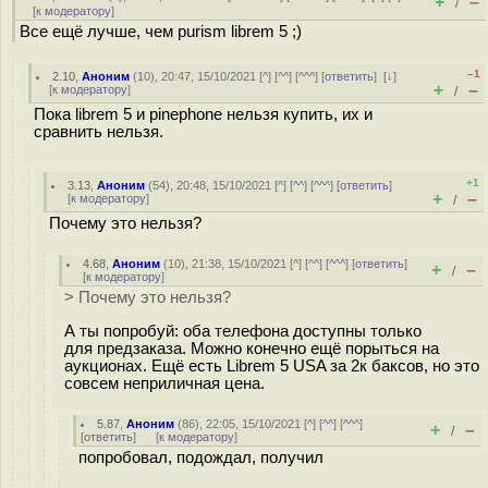
+
–
/
[
к модератору
]
Все ещё лучше, чем purism librem 5 ;)
–1
2.10
,
Аноним
(
10
), 20:47, 15/10/2021 [
^
] [
^^
] [
^^^
] [
ответить
]
[
↓
]
+
–
[
к модератору
]
/
Пока librem 5 и pinephone нельзя купить, их и
сравнить нельзя.
+1
3.13
,
Аноним
(
54
), 20:48, 15/10/2021 [
^
] [
^^
] [
^^^
] [
ответить
]
+
–
[
к модератору
]
/
Почему это нельзя?
4.68
,
Аноним
(
10
), 21:38, 15/10/2021 [
^
] [
^^
] [
^^^
] [
ответить
]
+
–
/
[
к модератору
]
> Почему это нельзя?
А ты попробуй: оба телефона доступны только
для предзаказа. Можно конечно ещё порыться на
аукционах. Ещё есть Librem 5 USA за 2к баксов, но это
совсем неприличная цена.
5.87
,
Аноним
(
86
), 22:05, 15/10/2021 [
^
] [
^^
] [
^^^
]
+
–
/
[
ответить
]
[
к модератору
]
попробовал, подождал, получил