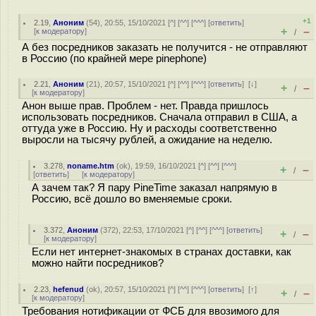
+1
2.19
,
Аноним
(
54
), 20:55, 15/10/2021 [
^
] [
^^
] [
^^^
] [
ответить
]
+
–
[
к модератору
]
/
А без посредников заказать не получится - не отправляют
в Россию (по крайней мере pinephone)
2.21
,
Аноним
(
21
), 20:57, 15/10/2021 [
^
] [
^^
] [
^^^
] [
ответить
]
[
↓
]
+
–
/
[
к модератору
]
Анон выше прав. Проблем - нет. Правда пришлось
использовать посредников. Сначала отправил в США, а
оттуда уже в Россию. Ну и расходы соответственно
выросли на тысячу рублей, а ожидание на неделю.
3.278
,
noname.htm
(
ok
), 19:59, 16/10/2021 [
^
] [
^^
] [
^^^
]
+
–
/
[
ответить
]
[
к модератору
]
А зачем так? Я пару PineTime заказал напрямую в
Россию, всё дошло во вменяемые сроки.
3.372
,
Аноним
(
372
), 22:53, 17/10/2021 [
^
] [
^^
] [
^^^
] [
ответить
]
+
–
/
[
к модератору
]
Если нет интернет-знакомых в странах доставки, как
можно найти посредников?
2.23
,
hefenud
(
ok
), 20:57, 15/10/2021 [
^
] [
^^
] [
^^^
] [
ответить
]
[
↑
]
+
–
/
[
к модератору
]
Требования нотификации от ФСБ для ввозимого для