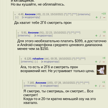
и китайщиной.
Но вы кушайте, не обляпайтесь.
+15
4.49
,
Аноним
(
49
), 21:19, 15/10/2021 [
^
] [
^^
] [
^^^
] [
ответить
]
+
–
[
↓
] [
к модератору
]
/
Да хватит тебе 2Гб смотреть прон
+3
5.91
,
Аноним
(
91
), 22:23, 15/10/2021 [
^
] [
^^
] [
^^^
]
+
–
[
ответить
]
[
к модератору
]
/
Для этого необязательно платить $399, а достаточно
и Android-смартфона среднего ценового диапазона
менее чем за $150.
+9
6.120
,
rshadow
(
ok
), 00:35, 16/10/2021 [
^
] [
^^
] [
^^^
]
+
–
[
ответить
]
[
↓
] [
к модератору
]
/
Ага, то есть и 2Гб и смотреть прон
возражений нет. Не устраивает только цена.
+1
7.165
,
Аноним
(
165
), 07:28, 16/10/2021 [
^
] [
^^
] [
^^^
]
+
–
[
ответить
]
[
к модератору
]
/
Я смотрю, ты смотришь, он смотрит... Все
смотрят!
Когда-то и 20-ти кратно меньшей озу на это
хватало.