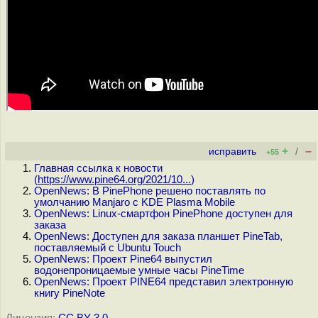
+
–
исправить
/
+55
Главная ссылка к новости
(
https://www.pine64.org/2021/10...
)
OpenNews: В PinePhone решено поставлять по
умолчанию Manjaro c KDE Plasma Mobile
OpenNews: Linux-смартфон PinePhone доступен для
заказа
OpenNews: Доступен для заказа планшет PineTab,
поставляемый с Ubuntu Touch
OpenNews: Проект Pine64 выпустил
водонепроницаемые умные часы PineTime
OpenNews: Проект PINE64 представил электронную
книгу PineNote