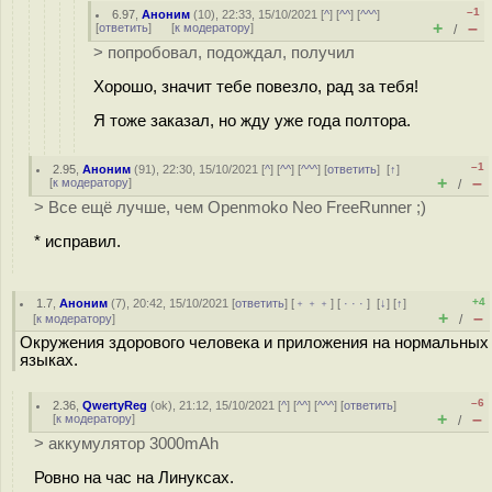
–1
6.97
,
Аноним
(
10
), 22:33, 15/10/2021 [
^
] [
^^
] [
^^^
]
+
–
[
ответить
]
[
к модератору
]
/
> попробовал, подождал, получил
Хорошо, значит тебе повезло, рад за тебя!
Я тоже заказал, но жду уже года полтора.
–1
2.95
,
Аноним
(
91
), 22:30, 15/10/2021 [
^
] [
^^
] [
^^^
] [
ответить
]
[
↑
]
+
–
[
к модератору
]
/
> Все ещё лучше, чем Openmoko Neo FreeRunner ;)
* исправил.
+4
1.7
,
Аноним
(
7
), 20:42, 15/10/2021 [
ответить
] [
﹢﹢﹢
] [
· · ·
]
[
↓
] [
↑
]
+
–
[
к модератору
]
/
Окружения здорового человека и приложения на нормальных
языках.
–6
2.36
,
QwertyReg
(
ok
), 21:12, 15/10/2021 [
^
] [
^^
] [
^^^
] [
ответить
]
+
–
[
к модератору
]
/
> аккумулятор 3000mAh
Ровно на час на Линуксах.