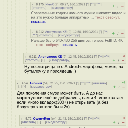
8.175
,
ИмяХ
(
?
), 09:27, 16/10/2021 [
^
] [
^^
] [
^^^
]
+
–
/
[
ответить
]
[
к модератору
]
Современные кодеки намного лучше шакалят видео и
на это нужно больше аппаратных ...
текст свёрнут,
показать
8.212
,
Anonymous XE
(
?
), 12:50, 16/10/2021 [
^
] [
^^
]
+
–
/
[
^^^
] [
ответить
]
[
к модератору
]
Раньше было 640x480 256 цветов, теперь FullHD, 4K
...
текст свёрнут,
показать
–3
6.211
,
Anonymous XE
(
?
), 12:45, 16/10/2021 [
^
] [
^^
] [
^^^
]
+
–
[
ответить
]
[
↑
] [
к модератору
]
/
Ну посмотри цэпэ с Android-смартфона, может, на
бутылочку и присядешь ;)
+1
4.54
,
Аноним
(
54
), 21:25, 15/10/2021 [
^
] [
^^
] [
^^^
] [
ответить
]
+
–
[
↓
] [
↑
] [
к модератору
]
/
Для поколения смузи может быть. А до нас
маркетулохи ещё не добрались, нам и 4 гигов хватает
если много вкладок(300+) не открывать (а без
браузера хватило бы и 2х).
–5
5.72
,
QwertyReg
(
ok
), 21:43, 15/10/2021 [
^
] [
^^
] [
^^^
]
+
–
[
ответить
]
[
↓
] [
к модератору
]
/