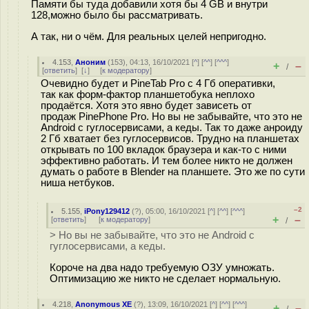
Памяти бы туда добавили хотя бы 4 GB и внутри
128,можно было бы рассматривать.
А так, ни о чём. Для реальных целей непригодно.
4.153
,
Аноним
(
153
), 04:13, 16/10/2021 [
^
] [
^^
] [
^^^
]
+
–
/
[
ответить
]
[
↓
] [
к модератору
]
Очевидно будет и PineTab Pro с 4 Гб оперативки,
так как форм-фактор планшетобука неплохо
продаётся. Хотя это явно будет зависеть от
продаж PinePhone Pro. Но вы не забывайте, что это не
Android с гуглосервисами, а кеды. Так то даже анроиду
2 Гб хватает без гуглосервисов. Трудно на планшетах
открывать по 100 вкладок браузера и как-то с ними
эффективно работать. И тем более никто не должен
думать о работе в Blender на планшете. Это же по сути
ниша нетбуков.
–2
5.155
,
iPony129412
(
?
), 05:00, 16/10/2021 [
^
] [
^^
] [
^^^
]
+
–
[
ответить
]
[
к модератору
]
/
> Но вы не забывайте, что это не Android с
гуглосервисами, а кеды.
Короче на два надо требуемую ОЗУ умножать.
Оптимизацию же никто не сделает нормальную.
4.218
,
Anonymous XE
(
?
), 13:09, 16/10/2021 [
^
] [
^^
] [
^^^
]
+
–