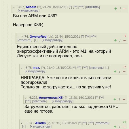
3.57
,
Alladin
(
?
), 21:28, 15/10/2021 [
^
] [
^^
] [
^^^
] [
ответить
]
+
–
/
[
к модератору
]
Вы про ARM или X86?
Наверное X86:)
–9
4.74
,
QwertyReg
(
ok
), 21:44, 15/10/2021 [
^
] [
^^
] [
^^^
]
+
–
[
ответить
]
[
↓
] [
к модератору
]
/
Единственный действительно
энергоэффективный ARM - это M1, на который
Линукс так и не портировал, лол.
–7
5.78
,
пох.
(
?
), 21:49, 15/10/2021 [
^
] [
^^
] [
^^^
] [
ответить
]
[
↓
]
+
–
[
к модератору
]
/
НИПРАВДА! Уже почти окончательно совсем
портировали!
Только он не загружается... но загрузчик уже!
6.222
,
Anonymous XE
(
?
), 13:20, 16/10/2021 [
^
] [
^^
]
+
–
/
[
^^^
] [
ответить
]
[
к модератору
]
Загружается, работает, только поддержка GPU
ещё не готова.
+1
5.135
,
Alladin
(
?
), 01:49, 16/10/2021 [
^
] [
^^
] [
^^^
] [
ответить
]
+
–
[
↑
] [
к модератору
]
/