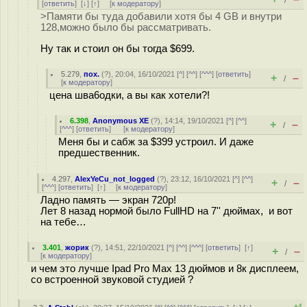
/
[
ответить
]
[
↓
] [
↑
] [
к модератору
]
>Памяти бы туда добавили хотя бы 4 GB и внутри
128,можно было бы рассматривать.
Ну так и стоил он бы тогда $699.
5.279
,
пох.
(
?
), 20:04, 16/10/2021 [
^
] [
^^
] [
^^^
] [
ответить
]
+
–
/
[
к модератору
]
цена шва6одки, а вы как хотели?!
6.398
,
Anonymous XE
(
?
), 14:14, 19/10/2021 [
^
] [
^^
]
+
–
/
[
^^^
] [
ответить
]
[
к модератору
]
Меня бы и сабж за $399 устроил. И даже
предшественник.
4.297
,
AlexYeCu_not_logged
(
?
), 23:12, 16/10/2021 [
^
] [
^^
]
+
–
/
[
^^^
] [
ответить
]
[
↑
] [
к модератору
]
Ладно память — экран 720p!
Лет 8 назад нормой было FullHD на 7'' дюймах, и вот
на тебе…
3.401
,
жорик
(
?
), 14:51, 22/10/2021 [
^
] [
^^
] [
^^^
] [
ответить
]
[
↑
]
+
–
/
[
к модератору
]
и чем это лучше Ipad Pro Max 13 дюймов и 8к дисплеем,
со встроенной звуковой студией ?
+4