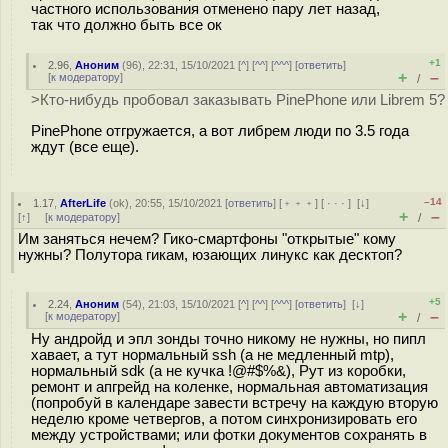
частного использования отменено пару лет назад,
так что должно быть все ок
+1
2.96
,
Аноним
(
96
), 22:31, 15/10/2021 [
^
] [
^^
] [
^^^
] [
ответить
]
+
–
[
к модератору
]
/
>Кто-нибудь пробовал заказывать PinePhone или Librem 5?
PinePhone отгружается, а вот либрем люди по 3.5 года
ждут (все еще).
–14
1.17
,
AfterLife
(
ok
), 20:55, 15/10/2021 [
ответить
] [
﹢﹢﹢
] [
· · ·
]
[
↓
]
+
–
[
↑
] [
к модератору
]
/
Им заняться нечем? Гико-смартфоны "открытые" кому
нужны? Полутора гикам, юзающих линукс как десктоп?
+5
2.24
,
Аноним
(
54
), 21:03, 15/10/2021 [
^
] [
^^
] [
^^^
] [
ответить
]
[
↓
]
+
–
[
к модератору
]
/
Ну андройд и эпл зонды точно никому не нужны, но пипл
хавает, а тут нормальный ssh (а не медленный mtp),
нормальный sdk (а не кучка !@#$%&), Рут из коробки,
ремонт и апгрейд на коленке, нормальная автоматизация
(попробуй в календаре завести встречу на каждую вторую
неделю кроме четвергов, а потом синхронизировать его
между устройствами; или фотки документов сохранять в