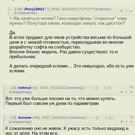
2.182
,
iPony129412
(
?
), 09:56, 16/10/2021 [
^
] [
^^
] [
^^^
] [
ответить
]
+
–
/
[
к модератору
]
> Им заняться нечем? Гико-смартфоны "открытые" кому
нужны? Полутора гикам, юзающих линукс как десктоп?
Да.
В итоге продают для гиков устройства весьма по большой
цене и с низкой готовностью, перекладывая во многом
разработку софта на сообщество.
Вполне бизнес модель. Раз давно существуют, то и
прибыльная.
А делать очередной ксяоми… Это невыгодно, ибо есть уже
ксяоми.
+1
1.20
,
hefenud
(
ok
), 20:56, 15/10/2021 [
ответить
] [
﹢﹢﹢
] [
· · ·
]
[
↑
]
+
–
[
к модератору
]
/
Вот это уже больше похоже на то, что можно купить.
Первый был совсем уж дном по параметрам
–7
1.22
,
Аноним
(
340
), 20:57, 15/10/2021 [
ответить
] [
﹢﹢﹢
] [
· · ·
]
[
↓
]
+
–
[
к модератору
]
/
К сожалению оно не живое. К ужасу есть только ведроид и
иос от апле. На этом все.