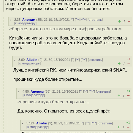
открытый. А то я все вопрошал, борется ли кто то в этом
мире с цифровым рабством. И вот он как бы ответ.
2.35
,
Аноним
(
35
), 21:10, 15/10/2021 [
^
] [
^^
] [
^^^
] [
ответить
]
+
–
/
[
к модератору
]
>борется ли кто то в этом мире с цифровым рабством
Китайские чипы - это не борьба с цифровым рабством, а
насаждение рабства всеобщего. Когда поймёте - поздно
будет.
–1
3.60
,
Alladin
(
?
), 21:30, 15/10/2021 [
^
] [
^^
] [
^^^
] [
ответить
]
+
–
[
к модератору
]
/
Лучше китайский RK, чем китайноамериканский SNAP..
прошивки куда более открытые...
+1
4.80
,
Аноним
(
35
), 21:51, 15/10/2021 [
^
] [
^^
] [
^^^
] [
ответить
]
+
–
[
к модератору
]
/
>прошивки куда более открытые...
Да, конечно. Открытость из всех щелей прёт.
+1
5.124
,
Alladin
(
?
), 01:23, 16/10/2021 [
^
] [
^^
] [
^^^
] [
ответить
]
+
–
[
к модератору
]
/