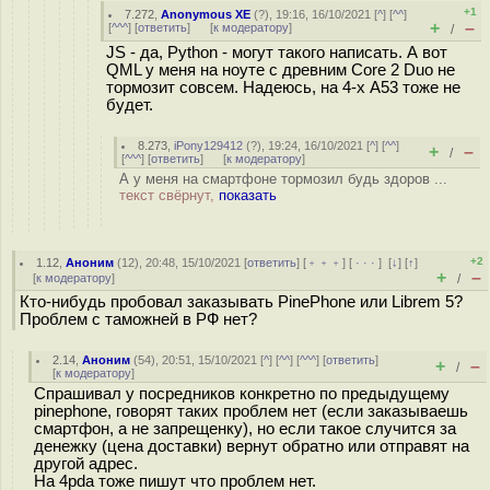
+1
7.272
,
Anonymous XE
(
?
), 19:16, 16/10/2021 [
^
] [
^^
]
+
–
[
^^^
] [
ответить
]
[
к модератору
]
/
JS - да, Python - могут такого написать. А вот
QML у меня на ноуте с древним Core 2 Duo не
тормозит совсем. Надеюсь, на 4-х A53 тоже не
будет.
8.273
,
iPony129412
(
?
), 19:24, 16/10/2021 [
^
] [
^^
]
+
–
/
[
^^^
] [
ответить
]
[
к модератору
]
А у меня на смартфоне тормозил будь здоров ...
текст свёрнут,
показать
+2
1.12
,
Аноним
(
12
), 20:48, 15/10/2021 [
ответить
] [
﹢﹢﹢
] [
· · ·
]
[
↓
] [
↑
]
+
–
[
к модератору
]
/
Кто-нибудь пробовал заказывать PinePhone или Librem 5?
Проблем с таможней в РФ нет?
2.14
,
Аноним
(
54
), 20:51, 15/10/2021 [
^
] [
^^
] [
^^^
] [
ответить
]
+
–
/
[
к модератору
]
Спрашивал у посредников конкретно по предыдущему
pinephone, говорят таких проблем нет (если заказываешь
смартфон, а не запрещенку), но если такое случится за
денежку (цена доставки) вернут обратно или отправят на
другой адрес.
На 4pda тоже пишут что проблем нет.