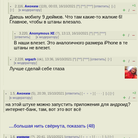
+1
2.116
,
Аноним
(
119
), 00:03, 16/10/2021 [
^
] [
^^
] [
^^^
] [
ответить
]
[
↓
]
+
–
[
↑
] [
к модератору
]
/
Даешь мобилу 9 дюймов. Что там какие-то жалкие 6!
Главное, чтобы в штаны влезало.
3.220
,
Anonymous XE
(
?
), 13:13, 16/10/2021 [
^
] [
^^
] [
^^^
]
+
–
/
[
ответить
]
[
к модератору
]
В наши влезет. Это аналогичного размера iPhone в те
штаны не влезет.
2.228
,
srgazh
(
ok
), 13:36, 16/10/2021 [
^
] [
^^
] [
^^^
] [
ответить
]
[
↑
]
+
–
/
[
к модератору
]
Лучше сделай себе глаза
+2
1.5
,
Аноним
(
5
), 20:39, 15/10/2021 [
ответить
] [
﹢﹢﹢
] [
· · ·
]
[
↓
] [
↑
]
+
–
[
к модератору
]
/
на этой штуке можно запустить приложения для андроид?
интернет-банк, там, вот это вот всё
....большая нить свёрнута, показать (48)
1.6
,
имямяи
(
?
), 20:41, 15/10/2021 [
ответить
] [
﹢﹢﹢
] [
· · ·
]
[
↓
] [
↑
]