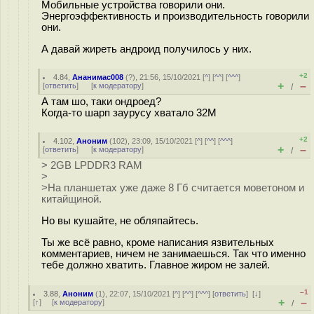
Мобильные устройства говорили они.
Энергоэффективность и производительность говорили
они.
А давай жиреть андроид получилось у них.
+2
4.84
,
Ананимас008
(
?
), 21:56, 15/10/2021 [
^
] [
^^
] [
^^^
]
+
–
[
ответить
]
[
к модератору
]
/
А там шо, таки ондроед?
Когда-то шарп заурусу хватало 32М
+2
4.102
,
Аноним
(
102
), 23:09, 15/10/2021 [
^
] [
^^
] [
^^^
]
+
–
[
ответить
]
[
к модератору
]
/
> 2GB LPDDR3 RAM
>
>На планшетах уже даже 8 Гб считается моветоном и
китайщиной.
Но вы кушайте, не обляпайтесь.
Ты же всё равно, кроме написания язвительных
комментариев, ничем не занимаешься. Так что именно
тебе должно хватить. Главное жиром не залей.
–1
3.88
,
Аноним
(
1
), 22:07, 15/10/2021 [
^
] [
^^
] [
^^^
] [
ответить
]
[
↓
]
+
–
[
↑
] [
к модератору
]
/