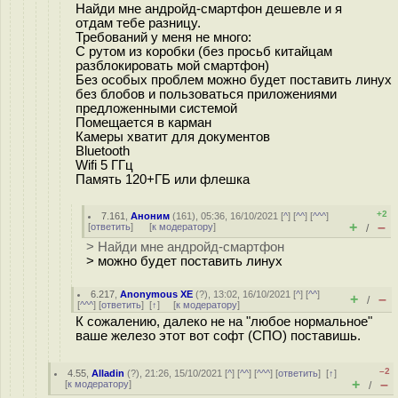
Найди мне андройд-смартфон дешевле и я
отдам тебе разницу.
Требований у меня не много:
С рутом из коробки (без просьб китайцам
разблокировать мой смартфон)
Без особых проблем можно будет поставить линух
без блобов и пользоваться приложениями
предложенными системой
Помещается в карман
Камеры хватит для документов
Bluetooth
Wifi 5 ГГц
Память 120+ГБ или флешка
+2
7.161
,
Аноним
(
161
), 05:36, 16/10/2021 [
^
] [
^^
] [
^^^
]
+
–
[
ответить
]
[
к модератору
]
/
> Найди мне андройд-смартфон
> можно будет поставить линух
6.217
,
Anonymous XE
(
?
), 13:02, 16/10/2021 [
^
] [
^^
]
+
–
/
[
^^^
] [
ответить
]
[
↑
] [
к модератору
]
К сожалению, далеко не на "любое нормальное"
ваше железо этот вот софт (СПО) поставишь.
–2
4.55
,
Alladin
(
?
), 21:26, 15/10/2021 [
^
] [
^^
] [
^^^
] [
ответить
]
[
↑
]
+
–
[
к модератору
]
/