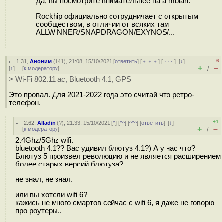
Да, вы посмотрите внимательнее на armbian.
Rockhip официально сотрудничает с открытым
сообществом, в отличии от всяких там
ALLWINNER/SNAPDRAGON/EXYNOS/...
–6
1.31
,
Аноним
(
141
), 21:08, 15/10/2021 [
ответить
] [
﹢﹢﹢
] [
· · ·
]
[
↓
]
+
–
[
↑
] [
к модератору
]
/
> Wi-Fi 802.11 ac, Bluetooth 4.1, GPS
Это провал. Для 2021-2022 года это считай что ретро-
телефон.
+1
2.62
,
Alladin
(
?
), 21:33, 15/10/2021 [
^
] [
^^
] [
^^^
] [
ответить
]
[
↓
]
+
–
[
к модератору
]
/
2.4Ghz/5Ghz wifi.
bluetooth 4.1?? Вас удивил блютуз 4.1?) А у нас что?
Блютуз 5 произвел революцию и не является расширением
более старых версий блютуза?
не знал, не знал.
или вы хотели wifi 6?
кажись не много смартов сейчас с wifi 6, я даже не говорю
про роутеры..