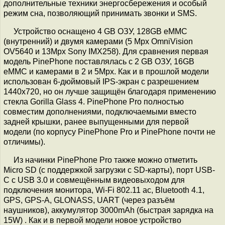
дополнительные техники энергосбережения и особый
режим сна, позволяющий принимать звонки и SMS.
Устройство оснащено 4 GB ОЗУ, 128GB eMMC
(внутренний) и двумя камерами (5 Mpx OmniVision
OV5640 и 13Mpx Sony IMX258). Для сравнения первая
модель PinePhone поставлялась с 2 GB ОЗУ, 16GB
eMMC и камерами в 2 и 5Mpx. Как и в прошлой модели
использован 6-дюймовый IPS-экран с разрешением
1440x720, но он лучше защищён благодаря применению
стекла Gorilla Glass 4. PinePhone Pro полностью
совместим дополнениями, подключаемыми вместо
задней крышки, ранее выпущенными для первой
модели (по корпусу PinePhone Pro и PinePhone почти не
отличимы).
Из начинки PinePhone Pro также можно отметить
Micro SD (с поддержкой загрузки с SD-карты), порт USB-
C с USB 3.0 и совмещённым видеовыходом для
подключения монитора, Wi-Fi 802.11 ac, Bluetooth 4.1,
GPS, GPS-A, GLONASS, UART (через разъём
наушников), аккумулятор 3000mAh (быстрая зарядка на
15W) . Как и в первой модели новое устройство