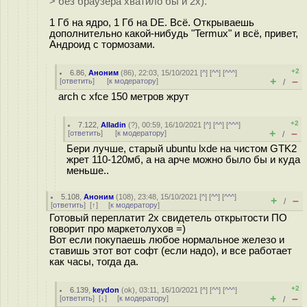
> без браузера хватило бы и 2х).
1 Гб на ядро, 1 Гб на DE. Всё. Открываешь
дополнительно какой-нибудь "Termux" и всё, привет,
Андроид с тормозами.
+2
6.86
,
Аноним
(
86
), 22:03, 15/10/2021 [
^
] [
^^
] [
^^^
]
+
–
[
ответить
]
[
к модератору
]
/
arch с xfce 150 метров жрут
+2
7.122
,
Alladin
(
?
), 00:59, 16/10/2021 [
^
] [
^^
] [
^^^
]
+
–
[
ответить
]
[
к модератору
]
/
Бери лучше, старый ubuntu lxde на чистом GTK2
жрет 110-120мб, а на арче можно было бы и куда
меньше..
5.108
,
Аноним
(
108
), 23:48, 15/10/2021 [
^
] [
^^
] [
^^^
]
+
–
/
[
ответить
]
[
↑
] [
к модератору
]
Готовый переплатит 2х свидетель открытости ПО
говорит про маркетолухов =)
Вот если покупаешь любое нормальное железо и
ставишь этот вот софт (если надо), и все работает
как часы, тогда да.
+2
6.139
,
keydon
(
ok
), 03:11, 16/10/2021 [
^
] [
^^
] [
^^^
]
+
–
[
ответить
]
[
↓
] [
к модератору
]
/