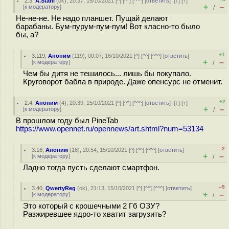
2.3
,
A.Stahl
(
ok
), 20:37, 15/10/2021 [
^
] [
^^
] [
^^^
] [
ответить
]
[
↓
] [
↑
]
+
–
[
к модератору
]
/
Не-не-не. Не надо планшет. Пущай делают
барабаны. Бум-пурум-пум-пум! Вот класно-то было
бы, а?
+1
3.119
,
Аноним
(
119
), 00:07, 16/10/2021 [
^
] [
^^
] [
^^^
] [
ответить
]
+
–
[
к модератору
]
/
Чем бы дитя не тешилось... лишь бы покупало.
Круговорот бабла в природе. Даже опенсурс не отменит.
+2
2.4
,
Аноним
(
4
), 20:39, 15/10/2021 [
^
] [
^^
] [
^^^
] [
ответить
]
[
↓
] [
↑
]
+
–
[
к модератору
]
/
В прошлом году был PineTab
https://www.opennet.ru/opennews/art.shtml?num=53134
–2
3.16
,
Аноним
(
16
), 20:54, 15/10/2021 [
^
] [
^^
] [
^^^
] [
ответить
]
+
–
[
к модератору
]
/
Ладно тогда пусть сделают смартфон.
–5
3.40
,
QwertyReg
(
ok
), 21:13, 15/10/2021 [
^
] [
^^
] [
^^^
] [
ответить
]
+
–
[
к модератору
]
/
Это который с крошечными 2 Гб ОЗУ?
Разжиревшее ядро-то хватит загрузить?