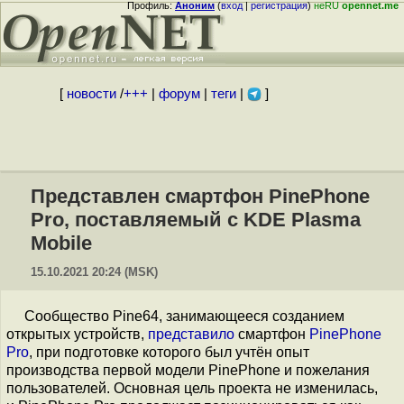
Профиль:
Аноним
(
вход
|
регистрация
)
неRU
opennet.me
[
новости
/
+++
|
форум
|
теги
|
]
Представлен смартфон PinePhone
Pro, поставляемый с KDE Plasma
Mobile
15.10.2021 20:24 (MSK)
Сообщество Pine64, занимающееся созданием
открытых устройств,
представило
смартфон
PinePhone
Pro
, при подготовке которого был учтён опыт
производства первой модели PinePhone и пожелания
пользователей. Основная цель проекта не изменилась,