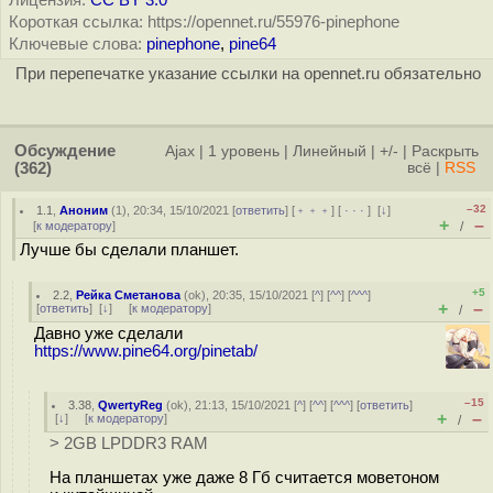
Лицензия:
CC BY 3.0
Короткая ссылка: https://opennet.ru/55976-pinephone
Ключевые слова:
pinephone
,
pine64
При перепечатке указание ссылки на opennet.ru обязательно
Обсуждение
Ajax
|
1 уровень
|
Линейный
|
+/-
|
Раскрыть
(362)
всё
|
RSS
–32
1.1
,
Аноним
(
1
), 20:34, 15/10/2021 [
ответить
] [
﹢﹢﹢
] [
· · ·
]
[
↓
]
+
–
[
к модератору
]
/
Лучше бы сделали планшет.
+5
2.2
,
Рейка Сметанова
(
ok
), 20:35, 15/10/2021 [
^
] [
^^
] [
^^^
]
+
–
[
ответить
]
[
↓
] [
к модератору
]
/
Давно уже сделали
https://www.pine64.org/pinetab/
–15
3.38
,
QwertyReg
(
ok
), 21:13, 15/10/2021 [
^
] [
^^
] [
^^^
] [
ответить
]
+
–
[
↓
] [
к модератору
]
/
> 2GB LPDDR3 RAM
На планшетах уже даже 8 Гб считается моветоном