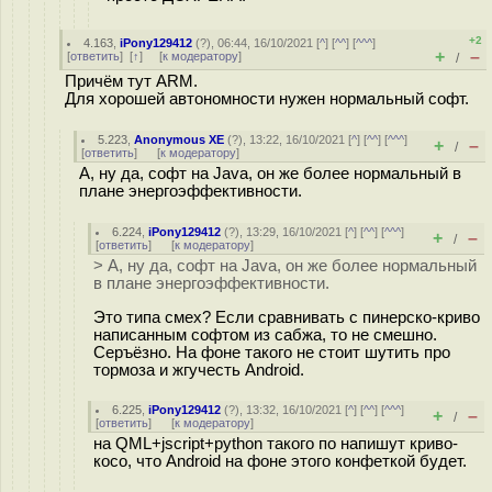
+2
4.163
,
iPony129412
(
?
), 06:44, 16/10/2021 [
^
] [
^^
] [
^^^
]
+
–
[
ответить
]
[
↑
] [
к модератору
]
/
Причём тут ARM.
Для хорошей автономности нужен нормальный софт.
5.223
,
Anonymous XE
(
?
), 13:22, 16/10/2021 [
^
] [
^^
] [
^^^
]
+
–
/
[
ответить
]
[
к модератору
]
А, ну да, софт на Java, он же более нормальный в
плане энергоэффективности.
6.224
,
iPony129412
(
?
), 13:29, 16/10/2021 [
^
] [
^^
] [
^^^
]
+
–
/
[
ответить
]
[
к модератору
]
> А, ну да, софт на Java, он же более нормальный
в плане энергоэффективности.
Это типа смех? Если сравнивать с пинерско-криво
написанным софтом из сабжа, то не смешно.
Серъёзно. На фоне такого не стоит шутить про
тормоза и жгучесть Android.
6.225
,
iPony129412
(
?
), 13:32, 16/10/2021 [
^
] [
^^
] [
^^^
]
+
–
/
[
ответить
]
[
к модератору
]
на QML+jscript+python такого по напишут криво-
косо, что Android на фоне этого конфеткой будет.