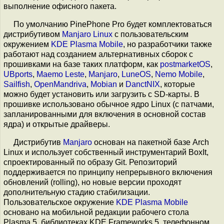
выполнение офисного пакета.
По умолчанию PinePhone Pro будет комплектоваться
дистрибутивом
Manjaro Linux
с пользовательским
окружением
KDE Plasma Mobile
, но разработчики также
работают над созданием альтернативных сборок с
прошивками на базе таких платформ, как
postmarketOS
,
UBports
,
Maemo Leste
,
Manjaro
,
LuneOS
,
Nemo Mobile
,
Sailfish
,
OpenMandriva
,
Mobian
и
DanctNIX
, которые
можно будет установить или загрузить с SD-карты. В
прошивке использовано обычное ядро Linux (с патчами,
запланированными для включения в основной состав
ядра) и открытые драйверы.
Дистрибутив
Manjaro
основан на пакетной базе Arch
Linux и использует собственный инструментарий BoxIt,
спроектированный по образу Git. Репозиторий
поддерживается по принципу непрерывного включения
обновлений (rolling), но новые версии проходят
дополнительную стадию стабилизации.
Пользовательское окружение
KDE Plasma Mobile
основано на мобильной редакции рабочего стола
Plasma 5, библиотеках KDE Frameworks 5, телефонном