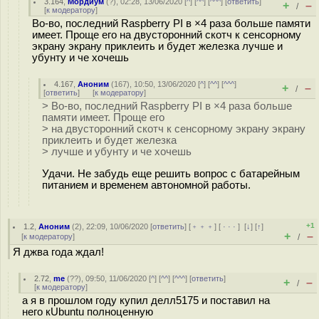
3.164
,
Мордиум
(
?
), 02:28, 13/06/2020 [
^
] [
^^
] [
^^^
] [
ответить
]
+
–
/
[
к модератору
]
Во-во, последний Raspberry PI в ×4 раза больше памяти
имеет. Проще его на двусторонний скотч к сенсорному
экрану экрану приклеить и будет железка лучше и
убунту и че хочешь
4.167
,
Аноним
(
167
), 10:50, 13/06/2020 [
^
] [
^^
] [
^^^
]
+
–
/
[
ответить
]
[
к модератору
]
> Во-во, последний Raspberry PI в ×4 раза больше
памяти имеет. Проще его
> на двусторонний скотч к сенсорному экрану экрану
приклеить и будет железка
> лучше и убунту и че хочешь
Удачи. Не забудь еще решить вопрос с батарейным
питанием и временем автономной работы.
+1
1.2
,
Аноним
(
2
), 22:09, 10/06/2020 [
ответить
] [
﹢﹢﹢
] [
· · ·
]
[
↓
] [
↑
]
+
–
[
к модератору
]
/
Я джва года ждал!
2.72
,
me
(
??
), 09:50, 11/06/2020 [
^
] [
^^
] [
^^^
] [
ответить
]
+
–
/
[
к модератору
]
а я в прошлом году купил делл5175 и поставил на
него кUbuntu полноценную