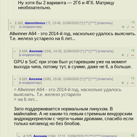
Ну хотя бы 2 варианта — 2Гб и 4Гб. Матрицу
необязательно.
+1
2.101
,
danonimous
(
?
), 13:49, 11/06/2020 [
^
] [
^^
] [
^^^
] [
ответить
]
+
–
[
↑
] [
к модератору
]
/
Allwinner A64 - это 2014-й год, насколько удалось выяснить.
Т.е. железо устарело на 6 лет...
+2
3.104
,
Аноним
(
104
), 14:26, 11/06/2020 [
^
] [
^^
] [
^^^
] [
ответить
]
+
–
[
к модератору
]
/
GPU в SoC при этом был устаревшим уже на момент
выхода чипа, потому тут, в сумме, даже не 6, а больше.
+1
3.110
,
Аноним
(
108
), 15:06, 11/06/2020 [
^
] [
^^
] [
^^^
] [
ответить
]
+
–
[
к модератору
]
/
> Allwinner A64 - это 2014-й год, насколько удалось
выяснить. Т.е. железо устарело
> на 6 лет...
Зато поддерживается нормальным линухом. В
майнлайне. А не каким-то левым стремным вендорским
андроидкернелом с черти-чьими дровами, спасибо если
только китаекод но без блобов.
+2
4.123
,
Аноним
(
104
), 17:11, 11/06/2020 [
^
] [
^^
] [
^^^
] [
ответить
]