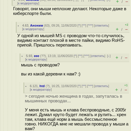
+
–
/
[
к модератору
]
Говорят, они мыши неплохие делают. Некоторые даже в
киберспорте были.
+2
4.63
,
Аноним
(
63
), 09:26, 11/06/2020 [
^
] [
^^
] [
^^^
] [
ответить
]
+
–
[
к модератору
]
/
У одной из мышей MS с проводом что-то случилось,
видимо контакт плохой в месте пайки, видимо RoHS-
припой. Пришлось перепаивать.
5.93
,
eee
(
??
), 13:19, 11/06/2020 [
^
] [
^^
] [
^^^
] [
ответить
]
[
↓
]
+
–
/
[
к модератору
]
мышь с проводом?
вы из какой деревни к нам? :)
+1
6.121
,
htd
(
?
), 16:25, 11/06/2020 [
^
] [
^^
] [
^^^
] [
ответить
]
+
–
[
к модератору
]
/
> сегодня ночью женщина в годах, запуталась в
мышинных проводах...
У меня есть мышь и клава беспроводные, с 2005г
лежит. Думал круто будет лежать и рулить... хрен
там, клава ещё норм а мышь бессмысленное
говно. НИКОГДА мне не мешали провода у мыши а
вам?