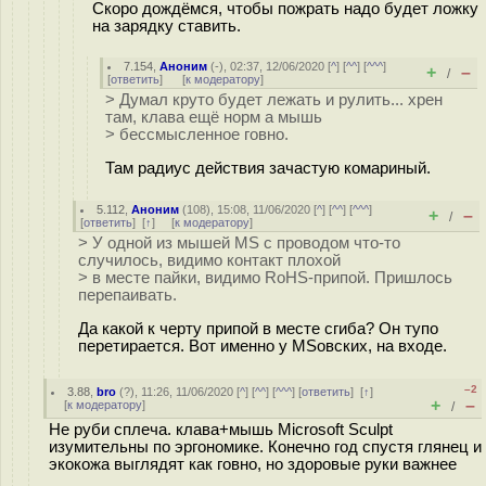
Скоро дождёмся, чтобы пожрать надо будет ложку
на зарядку ставить.
7.154
,
Аноним
(
-
), 02:37, 12/06/2020 [
^
] [
^^
] [
^^^
]
+
–
/
[
ответить
]
[
к модератору
]
> Думал круто будет лежать и рулить... хрен
там, клава ещё норм а мышь
> бессмысленное говно.
Там радиус действия зачастую комариный.
5.112
,
Аноним
(
108
), 15:08, 11/06/2020 [
^
] [
^^
] [
^^^
]
+
–
/
[
ответить
]
[
↑
] [
к модератору
]
> У одной из мышей MS с проводом что-то
случилось, видимо контакт плохой
> в месте пайки, видимо RoHS-припой. Пришлось
перепаивать.
Да какой к черту припой в месте сгиба? Он тупо
перетирается. Вот именно у MSовских, на входе.
–2
3.88
,
bro
(
?
), 11:26, 11/06/2020 [
^
] [
^^
] [
^^^
] [
ответить
]
[
↑
]
+
–
[
к модератору
]
/
Не руби сплеча. клава+мышь Microsoft Sculpt
изумительны по эргономике. Конечно год спустя глянец и
экокожа выглядят как говно, но здоровые руки важнее