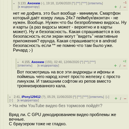
–1
3.133
,
Аноним
(
-
), 19:18, 11/06/2020 [
^
] [
^^
] [
^^^
] [
ответить
]
+
–
[
к модератору
]
/
нет не дофига. это был вообще - минимум. Смартфон
который даёт юзеру лишь 24х7 пеймбук\вконтач - не
нужен. Вообще. Нужен что бы безпроблемно видосы. Ну
и карты (а раз видосы может - вероятно и в карты
может). Ну и безопасность. Какая спрашивается в ios
безопасность если экран могут "видеть" неактивные
приложения? ерунда. Какая спрашивается в android
безопасность если ** не помню что там было уже.
Ричард ;-)
+2
4.155
,
Аноним
(
155
), 02:40, 12/06/2020 [
^
] [
^^
] [
^^^
]
+
–
[
ответить
]
[
к модератору
]
/
Вот посмотришь на все эти андроиды и ифоны и
поймешь чего народ хочет просто железку с просто
линухом. И тамошним софтом из репов вместо
троянизированного кала.
2.41
,
iPony129412
(
?
), 05:29, 11/06/2020 [
^
] [
^^
] [
^^^
] [
ответить
]
[
↓
]
+
–
/
[
↑
] [
к модератору
]
> На нём YouTube видео без тормозов пойдёт?
Вряд ли. С GPU декодированием видео проблемы же
вечные.
С браузером тоже не гладко.