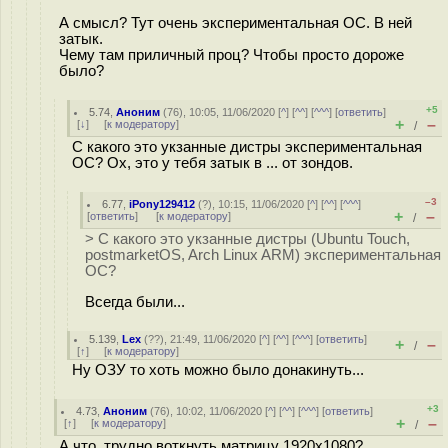
А смысл? Тут очень экспериментальная ОС. В ней
затык.
Чему там приличный проц? Чтобы просто дороже
было?
+5
5.74
,
Аноним
(
76
), 10:05, 11/06/2020 [
^
] [
^^
] [
^^^
] [
ответить
]
+
–
[
↓
] [
к модератору
]
/
С какого это укзанные дистры экспериментальная
ОС? Ох, это у тебя затык в ... от зондов.
–3
6.77
,
iPony129412
(
?
), 10:15, 11/06/2020 [
^
] [
^^
] [
^^^
]
+
–
[
ответить
]
[
к модератору
]
/
> С какого это укзанные дистры (Ubuntu Touch,
postmarketOS, Arch Linux ARM) экспериментальная
ОС?
Всегда были...
5.139
,
Lex
(
??
), 21:49, 11/06/2020 [
^
] [
^^
] [
^^^
] [
ответить
]
+
–
/
[
↑
] [
к модератору
]
Ну ОЗУ то хоть можно было донакинуть...
+3
4.73
,
Аноним
(
76
), 10:02, 11/06/2020 [
^
] [
^^
] [
^^^
] [
ответить
]
+
–
[
↑
] [
к модератору
]
/
А что, трудно воткнуть матрицу 1920x1080?