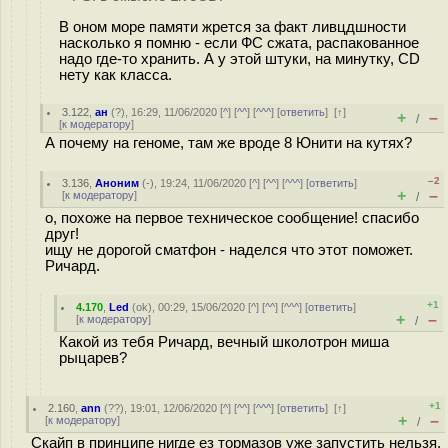
В оном море памяти жрется за факт ливцдшности
насколько я помню - если ФС сжата, распакованное
надо где-то хранить. А у этой штуки, на минутку, CD
нету как класса.
3.122
,
ан
(
?
), 16:29, 11/06/2020 [
^
] [
^^
] [
^^^
] [
ответить
]
[
↑
]
+
–
/
[
к модератору
]
А почему на геноме, там же вроде 8 Юнити на кутях?
–2
3.136
,
Аноним
(
-
), 19:24, 11/06/2020 [
^
] [
^^
] [
^^^
] [
ответить
]
+
–
[
к модератору
]
/
о, похоже на первое техническое сообщение! спасибо
друг!
ищу не дорогой сматфон - наделся что этот поможет.
Ричард.
+1
4.170
,
Led
(
ok
), 00:29, 15/06/2020 [
^
] [
^^
] [
^^^
] [
ответить
]
+
–
[
к модератору
]
/
Какой из тебя Ричард, вечный школотрон миша
рыцарев?
+1
2.160
,
ann
(
??
), 19:01, 12/06/2020 [
^
] [
^^
] [
^^^
] [
ответить
]
[
↑
]
+
–
[
к модератору
]
/
Скайп в принципе нигде ез тормазов уже запустить нельзя.