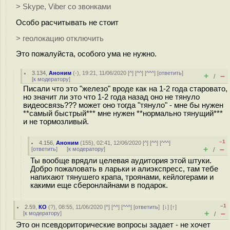
> Skype, Viber со звонками
Особо расчитывать не стоит
> геолокацию отключить
Это пожалуйста, особого ума не нужно.
3.134
,
Аноним
(
-
), 19:21, 11/06/2020 [
^
] [
^^
] [
^^^
] [
ответить
]
+
–
/
[
к модератору
]
Писали что это "железо" вроде как на 1-2 года старовато,
но значит ли это что 1-2 года назад оно не тянуло
видеосвязь??? может оно тогда "тянуло" - мне бы нужен
**самый быстрый*** мне нужен **нормально тянущий***
и не тормозливый.
–1
4.156
,
Аноним
(
155
), 02:41, 12/06/2020 [
^
] [
^^
] [
^^^
]
+
–
[
ответить
]
[
к модератору
]
/
Ты вообще врядли целевая аудитория этой штуки.
Добро пожаловать в ларьки и алиэкспресс, там тебе
напихают тянушего крапа, троянами, кейлогерами и
какими еще сберонлайнами в подарок.
–1
2.59
,
КО
(
?
), 08:55, 11/06/2020 [
^
] [
^^
] [
^^^
] [
ответить
]
[
↓
] [
↑
]
+
–
[
к модератору
]
/
Это он псевдориторические вопросы задает - не хочет