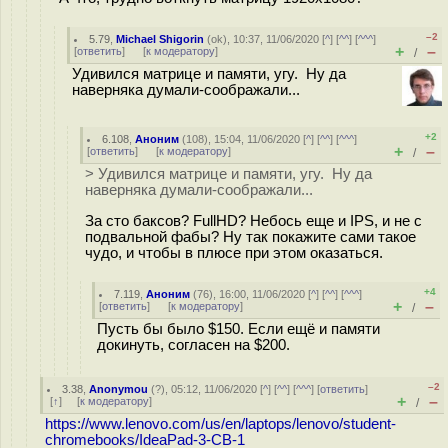
–2
5.79
,
Michael Shigorin
(
ok
), 10:37, 11/06/2020 [
^
] [
^^
] [
^^^
]
+
–
[
ответить
]
[
к модератору
]
/
Удивился матрице и памяти, угу. Ну да
наверняка думали-соображали...
+2
6.108
,
Аноним
(
108
), 15:04, 11/06/2020 [
^
] [
^^
] [
^^^
]
+
–
[
ответить
]
[
к модератору
]
/
> Удивился матрице и памяти, угу. Ну да
наверняка думали-соображали...
За сто баксов? FullHD? Небось еще и IPS, и не с
подвальной фабы? Ну так покажите сами такое
чудо, и чтобы в плюсе при этом оказаться.
+4
7.119
,
Аноним
(
76
), 16:00, 11/06/2020 [
^
] [
^^
] [
^^^
]
+
–
[
ответить
]
[
к модератору
]
/
Пусть бы было $150. Если ещё и памяти
докинуть, согласен на $200.
–2
3.38
,
Anonymou
(
?
), 05:12, 11/06/2020 [
^
] [
^^
] [
^^^
] [
ответить
]
+
–
[
↑
] [
к модератору
]
/
https://www.lenovo.com/us/en/laptops/lenovo/student-
chromebooks/IdeaPad-3-CB-1