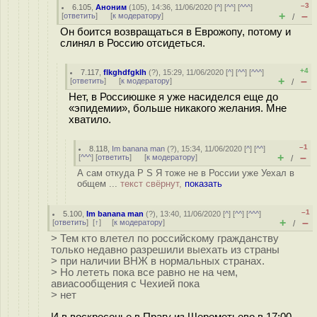
–3
6.105
,
Аноним
(
105
), 14:36, 11/06/2020 [
^
] [
^^
] [
^^^
]
+
–
[
ответить
]
[
к модератору
]
/
Он боится возвращаться в Еврожопу, потому и
слинял в Россию отсидеться.
+4
7.117
,
flkghdfgklh
(
?
), 15:29, 11/06/2020 [
^
] [
^^
] [
^^^
]
+
–
[
ответить
]
[
к модератору
]
/
Нет, в Россиюшке я уже насиделся еще до
«эпидемии», больше никакого желания. Мне
хватило.
–1
8.118
,
Im banana man
(
?
), 15:34, 11/06/2020 [
^
] [
^^
]
+
–
[
^^^
] [
ответить
]
[
к модератору
]
/
А сам откуда P S Я тоже не в России уже Уехал в
общем ...
текст свёрнут,
показать
–1
5.100
,
Im banana man
(
?
), 13:40, 11/06/2020 [
^
] [
^^
] [
^^^
]
+
–
[
ответить
]
[
↑
] [
к модератору
]
/
> Тем кто влетел по российскому гражданству
только недавно разрешили выехать из страны
> при наличии ВНЖ в нормальных странах.
> Но лететь пока все равно не на чем,
авиасообщения с Чехией пока
> нет
И в воскресенье в Прагу из Шереметьево в 17:00.