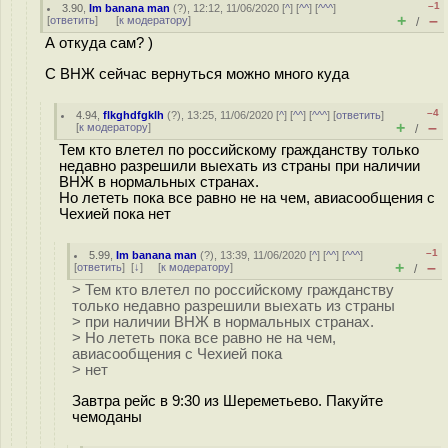
–1
3.90
,
Im banana man
(
?
), 12:12, 11/06/2020 [
^
] [
^^
] [
^^^
]
+
–
[
ответить
]
[
к модератору
]
/
А откуда сам? )
C ВНЖ сейчас вернуться можно много куда
–4
4.94
,
flkghdfgklh
(
?
), 13:25, 11/06/2020 [
^
] [
^^
] [
^^^
] [
ответить
]
+
–
[
к модератору
]
/
Тем кто влетел по российскому гражданству только
недавно разрешили выехать из страны при наличии
ВНЖ в нормальных странах.
Но лететь пока все равно не на чем, авиасообщения с
Чехией пока нет
–1
5.99
,
Im banana man
(
?
), 13:39, 11/06/2020 [
^
] [
^^
] [
^^^
]
+
–
[
ответить
]
[
↓
] [
к модератору
]
/
> Тем кто влетел по российскому гражданству
только недавно разрешили выехать из страны
> при наличии ВНЖ в нормальных странах.
> Но лететь пока все равно не на чем,
авиасообщения с Чехией пока
> нет
Завтра рейс в 9:30 из Шереметьево. Пакуйте
чемоданы