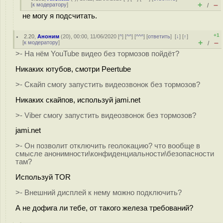
+
–
[
к модератору
]
/
не могу я подсчитать.
+1
2.20
,
Аноним
(
20
), 00:00, 11/06/2020 [
^
] [
^^
] [
^^^
] [
ответить
]
[
↓
] [
↑
]
+
–
[
к модератору
]
/
>- На нём YouTube видео без тормозов пойдёт?
Никаких ютубов, смотри Peertube
>- Скайп смогу запустить видеозвонок без тормозов?
Никаких скайпов, используй jami.net
>- Viber смогу запустить видеозвонок без тормозов?
jami.net
>- Он позволит отключить геолокацию? что вообще в
смысле анонимности\конфиденциальности\безопасности
там?
Используй TOR
>- Внешний дисплей к нему можно подключить?
А не дофига ли тебе, от такого железа требований?