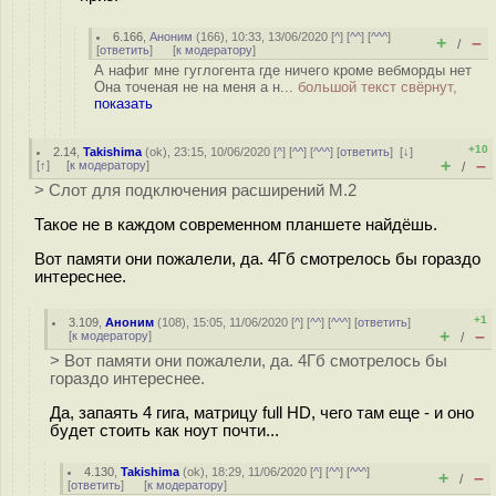
6.166
,
Аноним
(
166
), 10:33, 13/06/2020 [
^
] [
^^
] [
^^^
]
+
–
/
[
ответить
]
[
к модератору
]
А нафиг мне гуглогента где ничего кроме вебморды нет
Она точеная не на меня а н...
большой текст свёрнут,
показать
+10
2.14
,
Takishima
(
ok
), 23:15, 10/06/2020 [
^
] [
^^
] [
^^^
] [
ответить
]
[
↓
]
+
–
[
↑
] [
к модератору
]
/
> Слот для подключения расширений M.2
Такое не в каждом современном планшете найдёшь.
Вот памяти они пожалели, да. 4Гб смотрелось бы гораздо
интереснее.
+1
3.109
,
Аноним
(
108
), 15:05, 11/06/2020 [
^
] [
^^
] [
^^^
] [
ответить
]
+
–
[
к модератору
]
/
> Вот памяти они пожалели, да. 4Гб смотрелось бы
гораздо интереснее.
Да, запаять 4 гига, матрицу full HD, чего там еще - и оно
будет стоить как ноут почти...
4.130
,
Takishima
(
ok
), 18:29, 11/06/2020 [
^
] [
^^
] [
^^^
]
+
–
/
[
ответить
]
[
к модератору
]