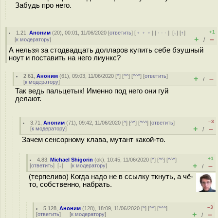
Забудь про него.
+1
1.21
,
Аноним
(
20
), 00:01, 11/06/2020 [
ответить
] [
﹢﹢﹢
] [
· · ·
]
[
↓
] [
↑
]
+
–
[
к модератору
]
/
А нельзя за стодвадцать долларов купить себе бэушный
ноут и поставить на него лиункс?
2.61
,
Аноним
(
61
), 09:03, 11/06/2020 [
^
] [
^^
] [
^^^
] [
ответить
]
+
–
/
[
к модератору
]
Так ведь пальцетык! Именно под него они гуй
делают.
–3
3.71
,
Аноним
(
71
), 09:42, 11/06/2020 [
^
] [
^^
] [
^^^
] [
ответить
]
+
–
[
к модератору
]
/
Зачем сенсорному клава, мутант какой-то.
+1
4.83
,
Michael Shigorin
(
ok
), 10:45, 11/06/2020 [
^
] [
^^
] [
^^^
]
+
–
[
ответить
]
[
↓
] [
к модератору
]
/
(терпеливо) Когда надо не в ссылку ткнуть, а чё-
то, собственно, набрать.
–3
5.128
,
Аноним
(
128
), 18:09, 11/06/2020 [
^
] [
^^
] [
^^^
]
+
–
[
ответить
]
[
к модератору
]
/