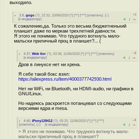
выходило.
+2
3.8
,
gogo
(
?
), 22:32, 10/06/2020 [
^
] [
^^
] [
^^^
] [
ответить
]
[
↓
]
+
–
[
к модератору
]
/
К сожалению,да. Только это весьма бюджетненький
планшет даже по меркам трехлетней давности.
Я этого не понимаю. Что трудного воткнуть мало-
мальски приличный проц в планшет?... (
–3
4.37
,
Web бог
(
?
), 03:38, 11/06/2020 [
^
] [
^^
] [
^^^
] [
ответить
]
+
–
[
к модератору
]
/
Дров в линуксе нет ни хрена.
Я себе такой бокс взял:
https://aliexpress.ru/item/4000377742930.html
Нет ни WiFi, ни Bluetooth, ни HDMI-audio, ни графики в
GNU/Linux.
Но надеюсь раскроется потанцевал со следующими
версиями ядра и mesa.
–3
4.40
,
iPony129412
(
?
), 05:25, 11/06/2020 [
^
] [
^^
] [
^^^
]
+
–
[
ответить
]
[
↓
] [
к модератору
]
/
> Я этого не понимаю. Что трудного воткнуть мало-
мальски приличный проц в планшет?