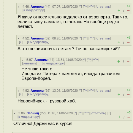
+2
4.46
,
Аноним
(
44
), 07:07, 11/06/2020 [
^
] [
^^
] [
^^^
] [
ответить
]
+
–
[
к модератору
]
/
Я живу относительно недалеко от аэропорта. Так что,
если слышу самолет, то чекаю. Но вообще редко
летают.
+5
4.52
,
Аноним
(
52
), 08:26, 11/06/2020 [
^
] [
^^
] [
^^^
] [
ответить
]
+
–
[
↓
] [
к модератору
]
/
А это не авиапочта летает? Точно пассажирский?
5.97
,
Аноним
(
44
), 13:31, 11/06/2020 [
^
] [
^^
] [
^^^
]
+
–
/
[
ответить
]
[
к модератору
]
Не знаю такого.
Иногда из Питера к нам летят, иногда транзитом
Европа-Корея.
+2
4.92
,
Аноним
(
92
), 13:08, 11/06/2020 [
^
] [
^^
] [
^^^
] [
ответить
]
+
–
[
↑
] [
к модератору
]
/
Новосибирск - грузовой хаб.
+5
3.86
,
Леонид
(
??
), 11:10, 11/06/2020 [
^
] [
^^
] [
^^^
] [
ответить
]
[
↑
]
+
–
[
к модератору
]
/
Отлично! Держи нас в курсе!