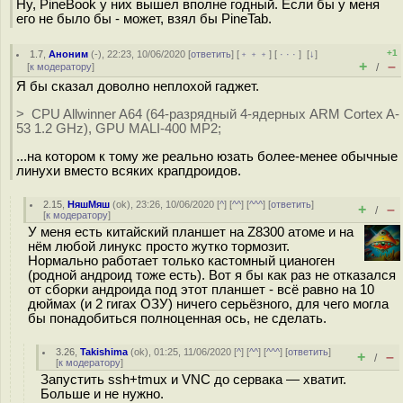
Ну, PineBook у них вышел вполне годный. Если бы у меня
его не было бы - может, взял бы PineTab.
+1
1.7
,
Аноним
(
-
), 22:23, 10/06/2020 [
ответить
] [
﹢﹢﹢
] [
· · ·
]
[
↓
]
+
–
[
к модератору
]
/
Я бы сказал доволно неплохой гаджет.
> CPU Allwinner A64 (64-разрядный 4-ядерных ARM Cortex A-
53 1.2 GHz), GPU MALI-400 MP2;
...на котором к тому же реально юзать более-менее обычные
линухи вместо всяких крапдроидов.
2.15
,
НяшМяш
(
ok
), 23:26, 10/06/2020 [
^
] [
^^
] [
^^^
] [
ответить
]
+
–
/
[
к модератору
]
У меня есть китайский планшет на Z8300 атоме и на
нём любой линукс просто жутко тормозит.
Нормально работает только кастомный цианоген
(родной андроид тоже есть). Вот я бы как раз не отказался
от сборки андроида под этот планшет - всё равно на 10
дюймах (и 2 гигах ОЗУ) ничего серьёзного, для чего могла
бы понадобиться полноценная ось, не сделать.
3.26
,
Takishima
(
ok
), 01:25, 11/06/2020 [
^
] [
^^
] [
^^^
] [
ответить
]
+
–
/
[
к модератору
]
Запустить ssh+tmux и VNC до сервака — хватит.
Больше и не нужно.