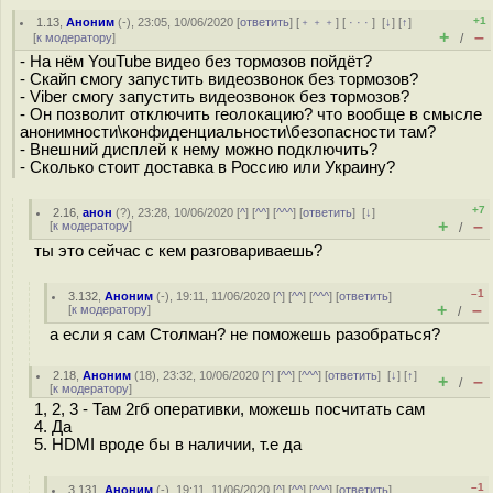
+1
1.13
,
Аноним
(
-
), 23:05, 10/06/2020 [
ответить
] [
﹢﹢﹢
] [
· · ·
]
[
↓
] [
↑
]
+
–
[
к модератору
]
/
- На нём YouTube видео без тормозов пойдёт?
- Скайп смогу запустить видеозвонок без тормозов?
- Viber смогу запустить видеозвонок без тормозов?
- Он позволит отключить геолокацию? что вообще в смысле
анонимности\конфиденциальности\безопасности там?
- Внешний дисплей к нему можно подключить?
- Сколько стоит доставка в Россию или Украину?
+7
2.16
,
анон
(
?
), 23:28, 10/06/2020 [
^
] [
^^
] [
^^^
] [
ответить
]
[
↓
]
+
–
[
к модератору
]
/
ты это сейчас с кем разговариваешь?
–1
3.132
,
Аноним
(
-
), 19:11, 11/06/2020 [
^
] [
^^
] [
^^^
] [
ответить
]
+
–
[
к модератору
]
/
а если я сам Столман? не поможешь разобраться?
2.18
,
Аноним
(
18
), 23:32, 10/06/2020 [
^
] [
^^
] [
^^^
] [
ответить
]
[
↓
] [
↑
]
+
–
/
[
к модератору
]
1, 2, 3 - Там 2гб оперативки, можешь посчитать сам
4. Да
5. HDMI вроде бы в наличии, т.е да
–1
3.131
,
Аноним
(
-
), 19:11, 11/06/2020 [
^
] [
^^
] [
^^^
] [
ответить
]