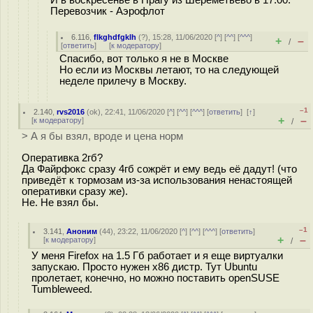
Перевозчик - Аэрофлот
6.116
,
flkghdfgklh
(
?
), 15:28, 11/06/2020 [
^
] [
^^
] [
^^^
]
+
–
/
[
ответить
]
[
к модератору
]
Спасибо, вот только я не в Москве
Но если из Москвы летают, то на следующей
неделе прилечу в Москву.
–1
2.140
,
rvs2016
(
ok
), 22:41, 11/06/2020 [
^
] [
^^
] [
^^^
] [
ответить
]
[
↑
]
+
–
[
к модератору
]
/
> А я бы взял, вроде и цена норм
Оперативка 2гб?
Да Файрфокс сразу 4гб сожрёт и ему ведь её дадут! (что
приведёт к тормозам из-за использования ненастоящей
оперативки сразу же).
Не. Не взял бы.
–1
3.141
,
Аноним
(
44
), 23:22, 11/06/2020 [
^
] [
^^
] [
^^^
] [
ответить
]
+
–
[
к модератору
]
/
У меня Firefox на 1.5 Гб работает и я еще виртуалки
запускаю. Просто нужен x86 дистр. Тут Ubuntu
пролетает, конечно, но можно поставить openSUSE
Tumbleweed.