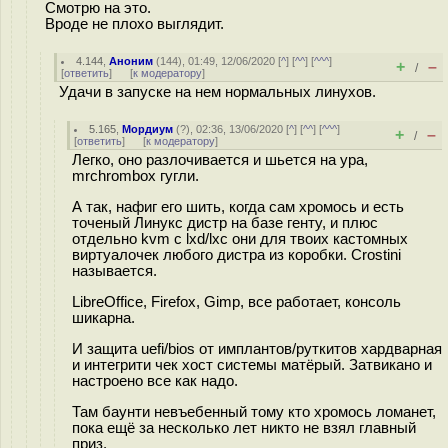
Смотрю на это.
Вроде не плохо выглядит.
4.144
,
Аноним
(
144
), 01:49, 12/06/2020 [
^
] [
^^
] [
^^^
]
+
–
/
[
ответить
]
[
к модератору
]
Удачи в запуске на нем нормальных линухов.
5.165
,
Мордиум
(
?
), 02:36, 13/06/2020 [
^
] [
^^
] [
^^^
]
+
–
/
[
ответить
]
[
к модератору
]
Легко, оно разлочивается и шьется на ура,
mrchrombox гугли.
А так, нафиг его шить, когда сам хромось и есть
точеный Линукс дистр на базе генту, и плюс
отдельно kvm с lxd/lxc они для твоих кастомных
виртуалочек любого дистра из коробки. Crostini
называется.
LibreOffice, Firefox, Gimp, все работает, консоль
шикарна.
И защита uefi/bios от имплантов/руткитов хардварная
и интегрити чек хост системы матёрый. Затвикано и
настроено все как надо.
Там баунти невъебенный тому кто хромось ломанет,
пока ещё за несколько лет никто не взял главный
приз.