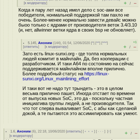
+
–
[
к модератору
]
/
Когда я пару лет назад имел дело с soc-ами все
победителя, нонмальной поддержкой там пахло не
очень. Более-менее нормально завести девайс можно
быоо только с ядрами от производителя веток 3.4/3.10
(и, нет, allwinner ветки ядра в своих bsp не обновляет).
+1
5.145
,
Аноним
(
144
), 01:54, 12/06/2020 [
^
] [
^^
] [
^^^
]
+
–
[
ответить
]
[
к модератору
]
/
Зато есть linux-sunxi.org - где толпа нормальных
людей комитит в майнлайн. Да, без кооперации с
разработчиком. И таки A64 по состоянию на сейчас
поддерживается майнлайном вполне прилично.
Более подробный статус на
https://linux-
sunxi.org/Linux_mainlining_effort
И таки вот не надо тут трындеть - это в целом
весьма прилично пашет. Иногда отстает по времени
от выпуска новых SoC, это да - поскольку частная
инициатива группы людей, а не производителя. Так
что тот сперва вываливает SoC, с абы как сделаной
докой, а те пытаются это ассимилировать как умеют.
1.6
,
Аноним
(
6
), 22:18, 10/06/2020 [
ответить
] [
﹢﹢﹢
] [
· · ·
]
[
↑
]
+
–
/
[
к модератору
]