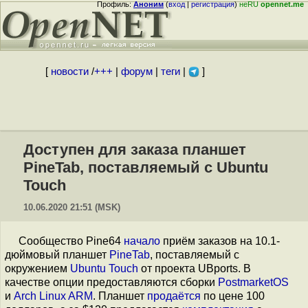
Профиль:
Аноним
(
вход
|
регистрация
)
неRU
opennet.me
[
новости
/
+++
|
форум
|
теги
|
]
Доступен для заказа планшет
PineTab, поставляемый с Ubuntu
Touch
10.06.2020 21:51 (MSK)
Сообщество Pine64
начало
приём заказов на 10.1-
дюймовый планшет
PineTab
, поставляемый с
окружением
Ubuntu Touch
от проекта UBports. В
качестве опции предоставляются сборки
PostmarketOS
и
Arch Linux ARM
. Планшет
продаётся
по цене 100