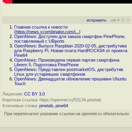
+
–
исправить
/
+40
Главная ссылка к новости
(
https://news.ycombinator.com/i...
)
OpenNews: Доступен для заказа смартфон PinePhone,
поставляемый с UBports
OpenNews: Выпуск Raspbian 2020-02-05, дистрибутива
для Raspberry Pi. Новая плата HardROCK64 от проекта
Pine64
OpenNews: Произведена первая партия смартфона
Librem 5. Подготовка PinePhone
OpenNews: Представлен postmarketOS, дистрибутив
Linux для устаревших смартфонов
OpenNews: Двенадцатое обновление прошивки Ubuntu
Touch
Лицензия:
CC BY 3.0
Короткая ссылка: https://opennet.ru/53134-pinetab
Ключевые слова:
pinetab
,
pine64
При перепечатке указание ссылки на opennet.ru обязательно