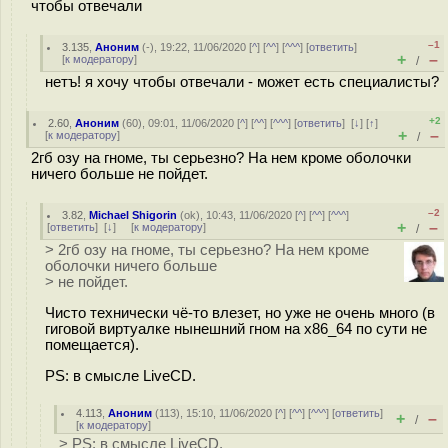
чтобы отвечали
–1
3.135
,
Аноним
(
-
), 19:22, 11/06/2020 [
^
] [
^^
] [
^^^
] [
ответить
]
+
–
[
к модератору
]
/
нетъ! я хочу чтобы отвечали - может есть специалисты?
+2
2.60
,
Аноним
(
60
), 09:01, 11/06/2020 [
^
] [
^^
] [
^^^
] [
ответить
]
[
↓
] [
↑
]
+
–
[
к модератору
]
/
2гб озу на гноме, ты серьезно? На нем кроме оболочки
ничего больше не пойдет.
–2
3.82
,
Michael Shigorin
(
ok
), 10:43, 11/06/2020 [
^
] [
^^
] [
^^^
]
+
–
[
ответить
]
[
↓
] [
к модератору
]
/
> 2гб озу на гноме, ты серьезно? На нем кроме
оболочки ничего больше
> не пойдет.
Чисто технически чё-то влезет, но уже не очень много (в
гиговой виртуалке нынешний гном на x86_64 по сути не
помещается).
PS: в смысле LiveCD.
4.113
,
Аноним
(
113
), 15:10, 11/06/2020 [
^
] [
^^
] [
^^^
] [
ответить
]
+
–
/
[
к модератору
]
> PS: в смысле LiveCD.