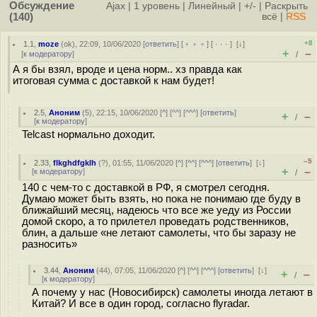
Обсуждение
Ajax
|
1 уровень
|
Линейный
|
+/-
|
Раскрыть
(140)
всё
|
RSS
+8
1.1
,
moze
(
ok
), 22:09, 10/06/2020 [
ответить
] [
﹢﹢﹢
] [
· · ·
]
[
↓
]
+
–
[
к модератору
]
/
А я бы взял, вроде и цена норм.. хз правда как
итоговая сумма с доставкой к нам будет!
2.5
,
Аноним
(
5
), 22:15, 10/06/2020 [
^
] [
^^
] [
^^^
] [
ответить
]
+
–
/
[
к модератору
]
Telcast нормально доходит.
–5
2.33
,
flkghdfgklh
(
?
), 01:55, 11/06/2020 [
^
] [
^^
] [
^^^
] [
ответить
]
[
↓
]
+
–
[
к модератору
]
/
140 с чем-то с доставкой в РФ, я смотрел сегодня.
Думаю может быть взять, но пока не понимаю где буду в
ближайший месяц, надеюсь что все же уеду из России
домой скоро, а то прилетел проведать родственников,
блин, а дальше «не летают самолеты, что бы заразу не
разносить»
3.44
,
Аноним
(
44
), 07:05, 11/06/2020 [
^
] [
^^
] [
^^^
] [
ответить
]
[
↓
]
+
–
/
[
к модератору
]
А почему у нас (Новосибирск) самолеты иногда летают в
Китай? И все в один город, согласно flyradar.