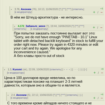
+3
3.76
,
Аноним
(
76
), 10:13, 11/06/2020 [
^
] [
^^
] [
^^^
] [
ответить
]
+
–
[
к модератору
]
/
В нём же Штеуд-архитектура - не интересно.
4.172
,
Забаньте_меня
(
?
), 19:44, 16/06/2020 [
^
] [
^^
] [
^^^
]
+
–
/
[
ответить
]
[
к модератору
]
При попытке заказать постоянно вылазит вот это:
"Sorry, we do not have enough "PINETAB - 10.1" Linux
tablet with detached backlit keyboard" in stock to fulfill your
order right now. Please try again in 4320 minutes or edit
your cart and try again. We apologise for any
inconvenience caused."
А без клавы просто out of stock
+9
1.3
,
Kuromi
(
ok
), 22:09, 10/06/2020 [
ответить
] [
﹢﹢﹢
] [
· · ·
]
[
↓
] [
↑
]
+
–
[
к модератору
]
/
Цена в 100 долларов вроде невелика, но по
характеристикам похоже на планшет 2-3 летней
давности, которым оно в общем-то и является.
+4
2.4
,
Аноним
(
5
), 22:12, 10/06/2020 [
^
] [
^^
] [
^^^
] [
ответить
]
[
↓
]
+
–
[
к модератору
]
/
С того времени кроме айпадов ничего стоящего и не