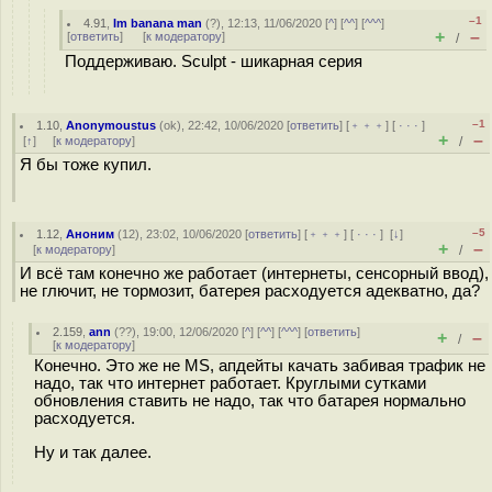
–1
4.91
,
Im banana man
(
?
), 12:13, 11/06/2020 [
^
] [
^^
] [
^^^
]
+
–
[
ответить
]
[
к модератору
]
/
Поддерживаю. Sculpt - шикарная серия
–1
1.10
,
Anonymoustus
(
ok
), 22:42, 10/06/2020 [
ответить
] [
﹢﹢﹢
] [
· · ·
]
+
–
[
↑
] [
к модератору
]
/
Я бы тоже купил.
–5
1.12
,
Аноним
(
12
), 23:02, 10/06/2020 [
ответить
] [
﹢﹢﹢
] [
· · ·
]
[
↓
]
+
–
[
к модератору
]
/
И всё там конечно же работает (интернеты, сенсорный ввод),
не глючит, не тормозит, батерея расходуется адекватно, да?
2.159
,
ann
(
??
), 19:00, 12/06/2020 [
^
] [
^^
] [
^^^
] [
ответить
]
+
–
/
[
к модератору
]
Конечно. Это же не MS, апдейты качать забивая трафик не
надо, так что интернет работает. Круглыми сутками
обновления ставить не надо, так что батарея нормально
расходуется.
Ну и так далее.