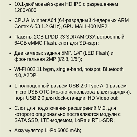
10.1-дюймовый экран HD IPS с разрешением
1280×800;
CPU Allwinner A64 (64-разрядный 4-ядерных ARM
Cortex A-53 1.2 GHz), GPU MALI-400 MP2;
Память: 2GB LPDDR3 SDRAM ОЗУ, встроенный
64GB eMMC Flash, слот для SD-карт;
Две камеры: задняя 5MP, 1/4″ (LED Flash) и
фронтальная 2MP (f/2.8, 1/5″);
Wi-Fi 802.11 b/g/n, single-band, hotspot, Bluetooth
4.0, A2DP;
1 полноценный разъём USB 2.0 Type A, 1 разъём
micro USB OTG (можно использовать для зарядки),
порт USB 2.0 для dock-станции, HD Video out;
Слот для подключения расширений M.2, для
которого опционально поставляются модули с
SATA SSD, LTE-модемом, LoRa и RTL-SDR;
Аккумулятор Li-Po 6000 mAh;