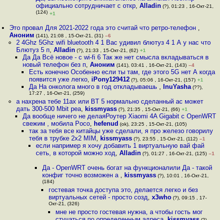
официально сотрудничает с откр
,
Alladin
(?), 01:23 , 16-Окт-21,
(124)
+1
Это провал Для 2021-2022 года это считай что ретро-телефон
,
Аноним
(141), 21:08 , 15-Окт-21, (31)
–6
2 4Ghz 5Ghz wifi bluetooth 4 1 Вас удивил блютуз 4 1 А у нас что
Блютуз 5 п
,
Alladin
(?), 21:33 , 15-Окт-21, (62)
+1
Да Да Всё новое - с wi-fi 6 Так же нет смысла вкладываться в
новый телефон без п
,
Аноним
(141), 03:41 , 16-Окт-21, (143)
–4
Есть конечно Особенно если ты там, где этого 5G нет А когда
появится уже легко
,
iPony129412
(?), 05:06 , 16-Окт-21, (157)
+1
Да На онколога много в год откладываешь
,
InuYasha
(??),
17:27 , 16-Окт-21, (259)
а нахрена тебе 11ax или BT 5 нормально сделанный ac может
дать 300-500 Mbit реа
,
kissmyass
(?), 21:35 , 15-Окт-21, (66)
+1
Да вообще ничего не делаяРоутер Xiaomi 4A Gigabit c OpenWRT
свежим , мобила Poco
,
hefenud
(ok), 23:25 , 15-Окт-21, (105)
так за тебя все китайцы уже сделали, я про железо говорилу
тебя в трубке 2x2 MIM
,
kissmyass
(?), 23:55 , 15-Окт-21, (112)
–1
если например я хочу добавить 1 виртуальную вай фай
сеть, в которой можно ход
,
Alladin
(?), 01:27 , 16-Окт-21, (125)
–1
Да - OpenWRT очень богат на функционалили Да - такой
конфиг точно возможен а
,
kissmyass
(?), 10:01 , 16-Окт-21,
(184)
гостевая точка доступа это, делается легко и без
виртуальных сетей - просто созд
,
x3who
(?), 09:15 , 17-
Окт-21, (326)
мне не просто гостевая нужна, а чтобы гость мог
стучаться по определенным адреса
,
kissmyass
(?),