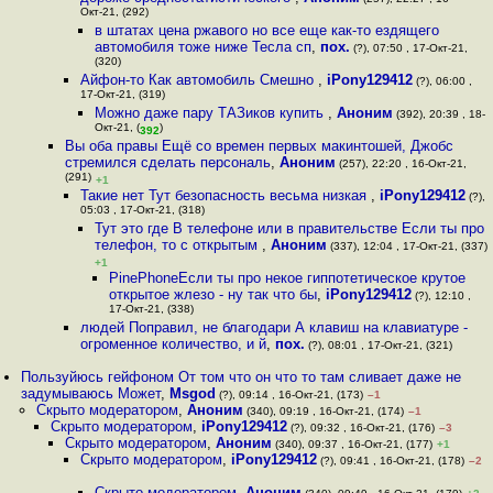
Окт-21, (292)
в штатах цена ржавого но все еще как-то ездящего
автомобиля тоже ниже Тесла сп
,
пох.
(?), 07:50 , 17-Окт-21,
(320)
Айфон-то Как автомобиль Смешно
,
iPony129412
(?), 06:00 ,
17-Окт-21, (319)
Можно даже пару ТАЗиков купить
,
Аноним
(392), 20:39 , 18-
Окт-21, (
)
392
Вы оба правы Ещё со времен первых макинтошей, Джобс
стремился сделать персональ
,
Аноним
(257), 22:20 , 16-Окт-21,
(291)
+1
Такие нет Тут безопасность весьма низкая
,
iPony129412
(?),
05:03 , 17-Окт-21, (318)
Тут это где В телефоне или в правительстве Если ты про
телефон, то с открытым
,
Аноним
(337), 12:04 , 17-Окт-21, (337)
+1
PinePhoneЕсли ты про некое гиппотетическое крутое
открытое жлезо - ну так что бы
,
iPony129412
(?), 12:10 ,
17-Окт-21, (338)
людей Поправил, не благодари А клавиш на клавиатуре -
огроменное количество, и й
,
пох.
(?), 08:01 , 17-Окт-21, (321)
Пользуйюсь гейфоном От том что он что то там сливает даже не
задумываюсь Может
,
Msgod
(?), 09:14 , 16-Окт-21, (173)
–1
Скрыто модератором
,
Аноним
(340), 09:19 , 16-Окт-21, (174)
–1
Скрыто модератором
,
iPony129412
(?), 09:32 , 16-Окт-21, (176)
–3
Скрыто модератором
,
Аноним
(340), 09:37 , 16-Окт-21, (177)
+1
Скрыто модератором
,
iPony129412
(?), 09:41 , 16-Окт-21, (178)
–2
Скрыто модератором
,
Аноним