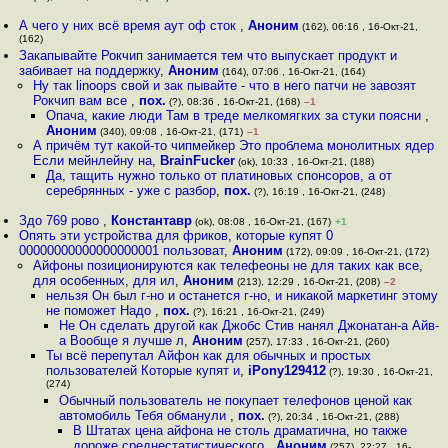
А чего у них всё время аут оф сток
,
Аноним
(162), 06:16 , 16-Окт-21,
(162)
Закапывайте Рокчип занимается тем что выпускает продукт и
забивает на поддержку
,
Аноним
(164), 07:06 , 16-Окт-21, (164)
Ну так linoops свой и зак пывайте - что в него патчи не завозят
Рокчип вам все
,
пох.
(?), 08:36 , 16-Окт-21, (168)
–1
Опача, какие люди Там в треде мелкомягких за стуки поясни
,
Аноним
(340), 09:08 , 16-Окт-21, (171)
–1
А причём тут какой-то чипмейкер Это проблема монолитных ядер
Если мейнлейну на
,
BrainFucker
(ok), 10:33 , 16-Окт-21, (188)
Да, тащить нужно только от платиновых спонсоров, а от
серебрянных - уже с разбор
,
пох.
(?), 16:19 , 16-Окт-21, (248)
Здо 769 рово
,
Константавр
(ok), 08:08 , 16-Окт-21, (167)
+1
Опять эти устройства для фриков, которые купят 0
00000000000000000001 пользоват
,
Аноним
(172), 09:09 , 16-Окт-21, (172)
Айфоны позиционируются как телефеоны не для таких как все,
для особенных, для ил
,
Аноним
(213), 12:29 , 16-Окт-21, (208)
–2
нельзя Он был г-но и останется г-но, и никакой маркетинг этому
не поможет Надо
,
пох.
(?), 16:21 , 16-Окт-21, (249)
Не Он сделать другой как Джобс Стив нанял Джонатан-а Айв-
а Вообще я лучше л
,
Аноним
(257), 17:33 , 16-Окт-21, (260)
Ты всё перепутал Айфон как для обычных и простых
пользователей Которые купят и
,
iPony129412
(?), 19:30 , 16-Окт-21,
(274)
Обычный пользователь не покупает телефонов ценой как
автомобиль Тебя обманули
,
пох.
(?), 20:34 , 16-Окт-21, (288)
В Штатах цена айфона не столь драматична, но также
дороже среднестатистического
,
Аноним
(257), 22:27 , 16-