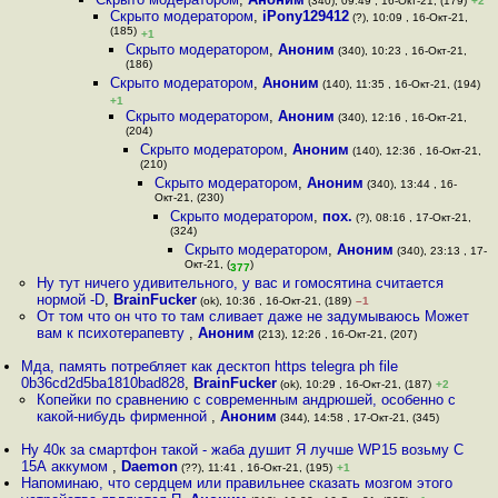
(340), 09:49 , 16-Окт-21, (179)
+2
Скрыто модератором
,
iPony129412
(?), 10:09 , 16-Окт-21,
(185)
+1
Скрыто модератором
,
Аноним
(340), 10:23 , 16-Окт-21,
(186)
Скрыто модератором
,
Аноним
(140), 11:35 , 16-Окт-21, (194)
+1
Скрыто модератором
,
Аноним
(340), 12:16 , 16-Окт-21,
(204)
Скрыто модератором
,
Аноним
(140), 12:36 , 16-Окт-21,
(210)
Скрыто модератором
,
Аноним
(340), 13:44 , 16-
Окт-21, (230)
Скрыто модератором
,
пох.
(?), 08:16 , 17-Окт-21,
(324)
Скрыто модератором
,
Аноним
(340), 23:13 , 17-
Окт-21, (
)
377
Ну тут ничего удивительного, у вас и гомосятина считается
нормой -D
,
BrainFucker
(ok), 10:36 , 16-Окт-21, (189)
–1
От том что он что то там сливает даже не задумываюсь Может
вам к психотерапевту
,
Аноним
(213), 12:26 , 16-Окт-21, (207)
Мда, память потребляет как десктоп https telegra ph file
0b36cd2d5ba1810bad828
,
BrainFucker
(ok), 10:29 , 16-Окт-21, (187)
+2
Копейки по сравнению с современным андрюшей, особенно с
какой-нибудь фирменной
,
Аноним
(344), 14:58 , 17-Окт-21, (345)
Ну 40к за смартфон такой - жаба душит Я лучше WP15 возьму С
15А аккумом
,
Daemon
(??), 11:41 , 16-Окт-21, (195)
+1
Напоминаю, что сердцем или правильнее сказать мозгом этого