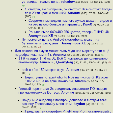
устраивает только цена
,
rshadow
(ok), 00:35 , 16-Окт-21, (120)
+9
Я смотрю, ты смотришь, он смотрит Все смотрят Когда-
то и 20-ти кратно меньшей
,
Аноним
(165), 07:28 , 16-Окт-21,
(165)
+1
Современные кодеки намного лучше шакалят видео и
на это нужно больше аппаратных
,
ИмяХ
(?), 09:27 , 16-
Окт-21, (175)
Раньше было 640x480 256 цветов, теперь FullHD, 4K
,
Anonymous XE
(?), 12:50 , 16-Окт-21, (212)
Ну посмотри цэпэ с Android-смартфона, может, на
бутылочку и присядешь
,
Anonymous XE
(?), 12:45 , 16-
Окт-21, (211)
–3
Для поколения смузи может быть А до нас маркетулохи ещё
не добрались, нам и 4 г
,
Аноним
(54), 21:25 , 15-Окт-21, (54)
+1
1 Гб на ядро, 1 Гб на DE Всё Открываешь дополнительно
какой-нибудь Termux и
,
QwertyReg
(ok), 21:43 , 15-Окт-21, (72)
–5
arch с xfce 150 метров жрут
,
Аноним
(86), 22:03 , 15-Окт-21,
(86)
+2
Бери лучше, старый ubuntu lxde на чистом GTK2 жрет
110-120мб, а на арче можно бы
,
Alladin
(?), 00:59 , 16-
Окт-21, (122)
+2
Готовый переплатит 2х свидетель открытости ПО говорит
про маркетолухов Вот есл
,
Аноним
(108), 23:48 , 15-Окт-21, (108)
Найди мне андройд-смартфон дешевле и я отдам тебе
разницу Требований у меня не м
,
keydon
(ok), 03:11 , 16-
Окт-21, (139)
+2
Представлен смартфон PinePhone Pro, поставляемый с