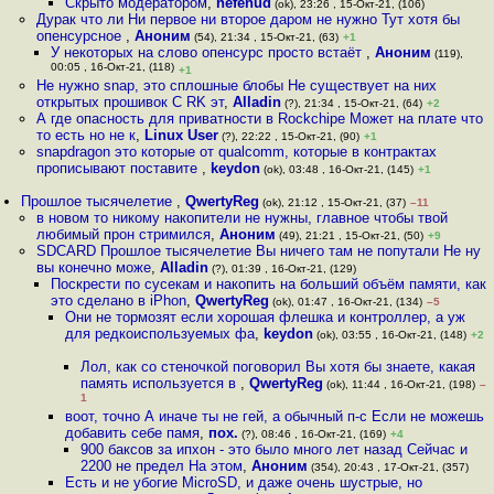
Скрыто модератором
,
hefenud
(ok), 23:26 , 15-Окт-21, (106)
Дурак что ли Ни первое ни второе даром не нужно Тут хотя бы
опенсурсное
,
Аноним
(54), 21:34 , 15-Окт-21, (63)
+1
У некоторых на слово опенсурс просто встаёт
,
Аноним
(119),
00:05 , 16-Окт-21, (118)
+1
Не нужно snap, это сплошные блобы Не существует на них
открытых прошивок С RK эт
,
Alladin
(?), 21:34 , 15-Окт-21, (64)
+2
А где опасность для приватности в Rockchipe Может на плате что
то есть но не к
,
Linux User
(?), 22:22 , 15-Окт-21, (90)
+1
snapdragon это которые от qualcomm, которые в контрактах
прописывают поставите
,
keydon
(ok), 03:48 , 16-Окт-21, (145)
+1
Прошлое тысячелетие
,
QwertyReg
(ok), 21:12 , 15-Окт-21, (37)
–11
в новом то никому накопители не нужны, главное чтобы твой
любимый прон стримился
,
Аноним
(49), 21:21 , 15-Окт-21, (50)
+9
SDCARD Прошлое тысячелетие Вы ничего там не попутали Не ну
вы конечно може
,
Alladin
(?), 01:39 , 16-Окт-21, (129)
Поскрести по сусекам и накопить на больший объём памяти, как
это сделано в iPhon
,
QwertyReg
(ok), 01:47 , 16-Окт-21, (134)
–5
Они не тормозят если хорошая флешка и контроллер, а уж
для редкоиспользуемых фа
,
keydon
(ok), 03:55 , 16-Окт-21, (148)
+2
Лол, как со стеночкой поговорил Вы хотя бы знаете, какая
память используется в
,
QwertyReg
(ok), 11:44 , 16-Окт-21, (198)
–
1
воот, точно А иначе ты не гей, а обычный п-с Если не можешь
добавить себе памя
,
пох.
(?), 08:46 , 16-Окт-21, (169)
+4
900 баксов за ипхон - это было много лет назад Сейчас и
2200 не предел На этом
,
Аноним
(354), 20:43 , 17-Окт-21, (357)
Есть и не убогие MicroSD, и даже очень шустрые, но