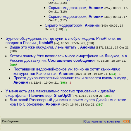
Окт-21, (315)
Скрыто модератором
,
Аноним
(257), 00:21 , 17-
Окт-21, (316)
Скрыто модератором
,
Аноним
(340), 00:24 , 17-
Окт-21, (317)
Скрыто модератором
,
Аноним
(340), 00:06 , 17-
Окт-21, (310)
+1
Бурное обсуждение, но где купить любую модель PinePhone, нет
продаж в России
,
listok65
(ok), 10:53 , 17-Окт-21, (328)
Выше это уже обсудили, лень читать
,
Аноним
(337), 12:11 , 17-Окт-21,
(339)
Кстати почему Уже появилась много смартфонов на Линуксе, а в
Россию доставку ни
,
Составление сообщения
(?), 16:28 , 18-Окт-21,
(
)
389
Поставщики ведро-яой-фонов уж точно не хотят каких-либо
конкурентов Как они так
,
Аноним
(162), 11:19 , 19-Окт-21, (
394
)
–1
Просто духовноскрепный вариант так и оказался пуком в лужу
,
Аноним
(-), 12:48 , 19-Окт-21, (
396
)
–1
У меня есть два максимально простых требования к дизайну
смартфона - Наличие вер
,
SharUpOff
(?), 11:13 , 18-Окт-21, (
388
)
Был такой Разговорный динамик и прием супер Дизайн мне тоже
нра Но С обновлен
,
Аноним
(340), 16:40 , 18-Окт-21, (
390
)
Сообщения
[
Сортировка по времени
|
RSS
]