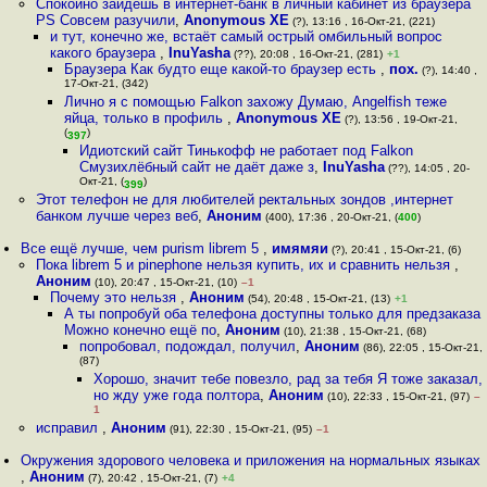
Спокойно зайдёшь в интернет-банк в личный кабинет из браузера
PS Совсем разучили
,
Anonymous XE
(?), 13:16 , 16-Окт-21, (221)
и тут, конечно же, встаёт самый острый омбильный вопрос
какого браузера
,
InuYasha
(??), 20:08 , 16-Окт-21, (281)
+1
Браузера Как будто еще какой-то браузер есть
,
пох.
(?), 14:40 ,
17-Окт-21, (342)
Лично я с помощью Falkon захожу Думаю, Angelfish теже
яйца, только в профиль
,
Anonymous XE
(?), 13:56 , 19-Окт-21,
(
)
397
Идиотский сайт Тинькофф не работает под Falkon
Смузихлёбный сайт не даёт даже з
,
InuYasha
(??), 14:05 , 20-
Окт-21, (
)
399
Этот телефон не для любителей ректальных зондов ,интернет
банком лучше через веб
,
Аноним
(400), 17:36 , 20-Окт-21, (
400
)
Все ещё лучше, чем purism librem 5
,
имямяи
(?), 20:41 , 15-Окт-21, (6)
Пока librem 5 и pinephone нельзя купить, их и сравнить нельзя
,
Аноним
(10), 20:47 , 15-Окт-21, (10)
–1
Почему это нельзя
,
Аноним
(54), 20:48 , 15-Окт-21, (13)
+1
А ты попробуй оба телефона доступны только для предзаказа
Можно конечно ещё по
,
Аноним
(10), 21:38 , 15-Окт-21, (68)
попробовал, подождал, получил
,
Аноним
(86), 22:05 , 15-Окт-21,
(87)
Хорошо, значит тебе повезло, рад за тебя Я тоже заказал,
но жду уже года полтора
,
Аноним
(10), 22:33 , 15-Окт-21, (97)
–
1
исправил
,
Аноним
(91), 22:30 , 15-Окт-21, (95)
–1
Окружения здорового человека и приложения на нормальных языках
,
Аноним
(7), 20:42 , 15-Окт-21, (7)
+4