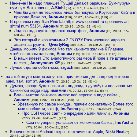
Не-не-не Не надо планшет Пущай делают барабаны Бум-пурум-
пум-пум Вот класно-
,
A.Stahl
(ok), 20:37 , 15-Окт-21, (3)
+4
Чем бы дитя не тешилось лишь бы покупало Круговорот бабла в
природе Даже оп
,
Аноним
(119), 00:07 , 16-Окт-21, (119)
+1
В прошлом году был PineTab https www opennet ru opennews art
shtml num 53134
,
Аноним
(4), 20:39 , 15-Окт-21, (4)
+2
Ладно тогда пусть сделают смартфон
,
Аноним
(16), 20:54 , 15-
Окт-21, (16)
–2
Это который с крошечными 2 Гб ОЗУ Разжиревшее ядро-то
хватит загрузить
,
QwertyReg
(ok), 21:13 , 15-Окт-21, (40)
–5
Даешь мобилу 9 дюймов Что там какие-то жалкие 6 Главное,
чтобы в штаны влезало
,
Аноним
(119), 00:03 , 16-Окт-21, (116)
+1
В наши влезет Это аналогичного размера iPhone в те штаны не
влезет
,
Anonymous XE
(?), 13:13 , 16-Окт-21, (220)
Лучше сделай себе глаза
,
srgazh
(ok), 13:36 , 16-Окт-21, (228)
на этой штуке можно запустить приложения для андроид интернет-
банк, там, вот эт
,
Аноним
(5), 20:39 , 15-Окт-21, (5)
+2
Думаю, проще будет накатить андроид в дуалбут и пользоваться
банкингом когда над
,
имямяи
(?), 20:42 , 15-Окт-21, (8)
+1
Большинство банкигов имеют веб версию в виде сайта
,
Аноним
(190), 11:02 , 16-Окт-21, (190)
+3
Урезанную по самое никуда , причём сознательно Более того,
мне сообщили, что ф
,
InuYasha
(??), 17:12 , 16-Окт-21, (254)
Про СБП через сайт - очередное хайли лайкли
,
Аноним
(277), 19:49 , 16-Окт-21, (277)
Сам не уверен, услышал от менежиров банка
,
InuYasha
(??), 20:04 , 16-Окт-21, (280)
Конечно можно Android открыт в-отличие от Apple
,
Nikki Next
(?),
20:44 , 15-Окт-21, (9)