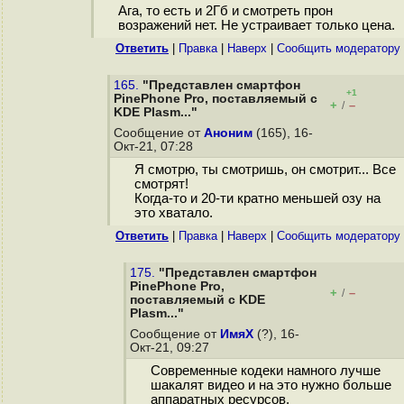
Ага, то есть и 2Гб и смотреть прон
возражений нет. Не устраивает только цена.
Ответить
|
Правка
|
Наверх
|
Cообщить модератору
165.
"Представлен смартфон
+1
PinePhone Pro, поставляемый с
+
–
/
KDE Plasm..."
Сообщение от
Аноним
(165), 16-
Окт-21, 07:28
Я смотрю, ты смотришь, он смотрит... Все
смотрят!
Когда-то и 20-ти кратно меньшей озу на
это хватало.
Ответить
|
Правка
|
Наверх
|
Cообщить модератору
175.
"Представлен смартфон
PinePhone Pro,
+
–
/
поставляемый с KDE
Plasm..."
Сообщение от
ИмяХ
(?), 16-
Окт-21, 09:27
Современные кодеки намного лучше
шакалят видео и на это нужно больше
аппаратных ресурсов.