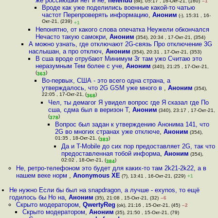
же россиюшки нет и не
,
hefenud
(ok), 05:17 , 16-Окт-21, (160)
–1
Вроде как уже поделились военные какой-то чатью
частот Перепроверять информацию
,
Аноним
(-), 15:31 , 16-
Окт-21, (239)
+1
Непонятно, от какого слова опечатка Неужели обкончался
Нечасто такую самокри
,
Аноним
(354), 20:34 , 17-Окт-21, (354)
А можно узнать, где отключают 2G-связь Про отключение 3G
наслышан, а про отключ
,
Аноним
(354), 20:31 , 17-Окт-21, (353)
В сша вроде отрубают Минимум 3г там ужо Считаю это
неразумным Тем более с уче
,
Аноним
(340), 21:25 , 17-Окт-21,
(
)
363
Во-первых, США - это всего одна страна, а
утверждалось, что 2G GSM уже много в
,
Аноним
(354),
22:05 , 17-Окт-21, (
)
368
Чел, ты демагог Я увидел вопрос где Я сказал где По
сша, сдма был в веризон Т
,
Аноним
(340), 23:17 , 17-Окт-21,
(
)
378
Вопрос был задан к утверждению Анонима 141, что
2G во многих странах уже отключе
,
Аноним
(354),
01:35 , 18-Окт-21, (
)
383
Да и T-Mobile до сих пор предоставляет 2G, так что
предоставленная тобой информа
,
Аноним
(354),
02:02 , 18-Окт-21, (
)
384
Не, ретро-телефоном это будет для каких-то там 2k21-2k22, а в
нашем веке норм
,
Anonymous XE
(?), 13:41 , 16-Окт-21, (229)
+1
Не нужно Если бы был на snapdragon, а лучше - exynos, то ещё
годилось бы Но на
,
Аноним
(35), 21:08 , 15-Окт-21, (32)
–6
Скрыто модератором
,
QwertyReg
(ok), 21:16 , 15-Окт-21, (45)
–2
Скрыто модератором
,
Аноним
(35), 21:50 , 15-Окт-21, (79)