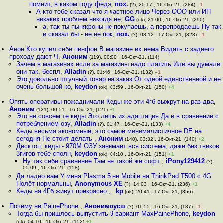
помнит, в каком году федэ
,
пох.
(?), 20:17 , 16-Окт-21, (284)
–1
А кто тебе сказал что я частное лицо Через ООО или ИП
никаких проблем никогда не
,
GG
(ok), 21:00 , 16-Окт-21, (290)
а, так ты пыняфоны не покупаешь, а перепродаешь Ну так
и сказал бы - не не пок
,
пох.
(?), 08:12 , 17-Окт-21, (323)
–1
Анон Кто купил себе пинфон В магазине их нема Видать с заднего
проходу дают Ч
,
Аноним
(119), 00:00 , 16-Окт-21, (114)
Зачем в магазинах если за магазины надо платить Или вы думали
они так, беспл
,
Alladin
(?), 01:46 , 16-Окт-21, (132)
–1
Это довольно штучный товар на заказ От одной единственной и не
очень большой ко
,
keydon
(ok), 03:59 , 16-Окт-21, (150)
+4
Опять оперативы пожадничали Кеды же эти 4гб выжрут на раз-два
,
Аноним
(121), 00:51 , 16-Окт-21, (121)
+1
Это не совсем те кеды Это лишь их адаптация Да и в сравнении с
потреблением озу
,
Alladin
(?), 01:47 , 16-Окт-21, (133)
+4
Кеды весьма экономные, это самое минималистичное DE на
сегодня Не стоит делать
,
Аноним
(140), 03:32 , 16-Окт-21, (140)
+2
Десктоп, кеды - 970M ОЗУ занимает вся система, даже без твиков
3гигов тебе сполн
,
keydon
(ok), 04:10 , 16-Окт-21, (151)
+1
Ну так себе сравнение Там не такой же софт
,
iPony129412
(?),
05:09 , 16-Окт-21, (158)
Да ладно вам У меня Plasma 5 не Mobile на ThinkPad T500 c 4G
Полёт нормальны
,
Anonymous XE
(?), 14:03 , 16-Окт-21, (236)
+1
Кеды на 4Гб живут прекрасно
,
_kp
(ok), 20:41 , 17-Окт-21, (356)
Почему не PainePhone
,
Анонимоусш
(?), 01:55 , 16-Окт-21, (137)
–1
Тогда бы пришлось выпустить 9 вариант MaxPainePhone
,
keydon
(ok), 04:10 , 16-Окт-21, (152)
+1