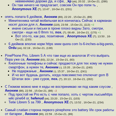
невменяемо дороже Да, и сфе
,
_kp
(ok), 20:32 , 16-Окт-21, (286)
Он там ничего не предлагает, совсем Он про попи ть
,
Anonymous XE
(?), 13:47 , 16-Окт-21, (231)
опять лопата 6 дюймов
,
Аноним
(89), 22:20 , 15-Окт-21, (89)
Минитехника читай мобильная вся кончилась Сейчас в карманах
носят доски для л
,
Аноним
(119), 23:58 , 15-Окт-21, (113)
+2
иначе сиськи и письки в проне плохо видны Зато, смотри,
смотри - еще на 0 8mm то
,
пох.
(?), 08:49 , 16-Окт-21, (170)
+1
Вот это-то, как раз, позитивчик
,
Anonymous XE
(?), 13:50 , 16-
Окт-21, (233)
6 дюймов вполне норм https www quora com Is-6-inches-a-big-penis
,
Ordu
(ok), 02:19 , 16-Окт-21, (138)
PinePhone Pro, Librem 5 А что там еще из аналогов И что выбрать
Пора уже св
,
Аноним
(93), 22:24 , 15-Окт-21, (93)
Кнопочные телефоны и сейчас продаются для тех кому не нужен
смартфон, а нужен те
,
Аноним
(-), 15:35 , 16-Окт-21, (240)
Не подержаные
,
Аноним
(-), 15:37 , 16-Окт-21, (241)
И чо вот будешь делать, когда повсеместно отключат gsm В
Штатах вон - уже суров
,
пох.
(?), 20:13 , 16-Окт-21, (282)
С Гномом можно мне я кеды не воспринимаю ни под каким соусом
,
Аноним
(98), 22:56 , 15-Окт-21, (98)
–2
Под простой не Pro есть с чем попало, хоть с чертом лысымhttps
wiki pine64 or
,
hefenud
(ok), 23:20 , 15-Окт-21, (103)
Тебе Librem 5 за 799
,
Anonymous XE
(?), 13:52 , 16-Окт-21, (234)
Самый слабая сторона первого pinephone это battery life срок работы
от батареи
,
Аноним
(99), 22:59 , 15-Окт-21, (99)