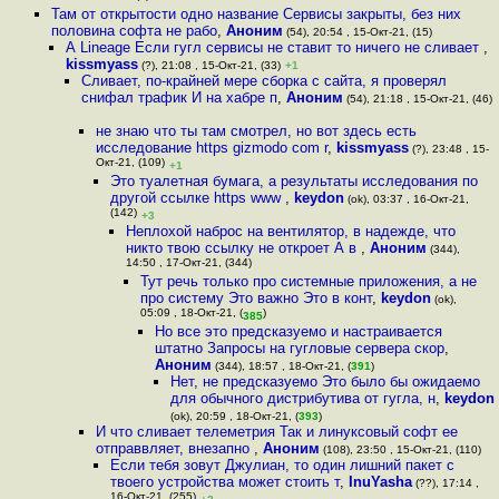
Там от открытости одно название Сервисы закрыты, без них
половина софта не рабо
,
Аноним
(54), 20:54 , 15-Окт-21, (15)
А Lineage Если гугл сервисы не ставит то ничего не сливает
,
kissmyass
(?), 21:08 , 15-Окт-21, (33)
+1
Сливает, по-крайней мере сборка с сайта, я проверял
снифал трафик И на хабре п
,
Аноним
(54), 21:18 , 15-Окт-21, (46)
не знаю что ты там смотрел, но вот здесь есть
исследование https gizmodo com r
,
kissmyass
(?), 23:48 , 15-
Окт-21, (109)
+1
Это туалетная бумага, а результаты исследования по
другой ссылке https www
,
keydon
(ok), 03:37 , 16-Окт-21,
(142)
+3
Неплохой наброс на вентилятор, в надежде, что
никто твою ссылку не откроет А в
,
Аноним
(344),
14:50 , 17-Окт-21, (344)
Тут речь только про системные приложения, а не
про систему Это важно Это в конт
,
keydon
(ok),
05:09 , 18-Окт-21, (
)
385
Но все это предсказуемо и настраивается
штатно Запросы на гугловые сервера скор
,
Аноним
(344), 18:57 , 18-Окт-21, (
391
)
Нет, не предсказуемо Это было бы ожидаемо
для обычного дистрибутива от гугла, н
,
keydon
(ok), 20:59 , 18-Окт-21, (
393
)
И что сливает телеметрия Так и линуксовый софт ее
отправвляет, внезапно
,
Аноним
(108), 23:50 , 15-Окт-21, (110)
Если тебя зовут Джулиан, то один лишний пакет с
твоего устройства может стоить т
,
InuYasha
(??), 17:14 ,
16-Окт-21, (255)