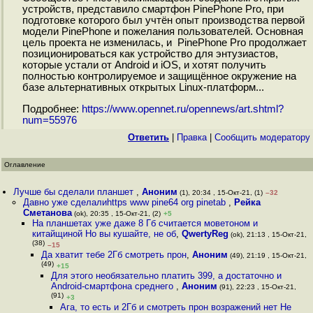
устройств, представило смартфон PinePhone Pro, при
подготовке которого был учтён опыт производства первой
модели PinePhone и пожелания пользователей. Основная
цель проекта не изменилась, и PinePhone Pro продолжает
позиционироваться как устройство для энтузиастов,
которые устали от Android и iOS, и хотят получить
полностью контролируемое и защищённое окружение на
базе альтернативных открытых Linux-платформ...
Подробнее:
https://www.opennet.ru/opennews/art.shtml?
num=55976
Ответить
|
Правка
|
Cообщить модератору
Оглавление
Лучше бы сделали планшет
,
Аноним
(1), 20:34 , 15-Окт-21, (1)
–32
Давно уже сделалиhttps www pine64 org pinetab
,
Рейка
Сметанова
(ok), 20:35 , 15-Окт-21, (2)
+5
На планшетах уже даже 8 Гб считается моветоном и
китайщиной Но вы кушайте, не об
,
QwertyReg
(ok), 21:13 , 15-Окт-21,
(38)
–15
Да хватит тебе 2Гб смотреть прон
,
Аноним
(49), 21:19 , 15-Окт-21,
(49)
+15
Для этого необязательно платить 399, а достаточно и
Android-смартфона среднего
,
Аноним
(91), 22:23 , 15-Окт-21,
(91)
+3
Ага, то есть и 2Гб и смотреть прон возражений нет Не