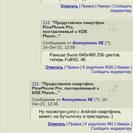
Ответить
|
Правка
|
Наверх
|
Cообщить
модератору
212.
"Представлен смартфон
PinePhone Pro,
+
–
/
поставляемый с KDE
Plasm..."
Сообщение от
Anonymous XE
(?),
16-Окт-21, 12:50
Раньше было 640x480 256 цветов,
теперь FullHD, 4K.
Ответить
|
Правка
|
К родителю #165
|
Наверх
|
Cообщить модератору
211.
"Представлен смартфон
–3
PinePhone Pro, поставляемый с
+
–
/
KDE Plasm..."
Сообщение от
Anonymous XE
(?), 16-
Окт-21, 12:45
Ну посмотри цэпэ с Android-смартфона,
может, на бутылочку и присядешь ;)
Ответить
|
Правка
|
К родителю #91
|
Наверх
|
Cообщить модератору