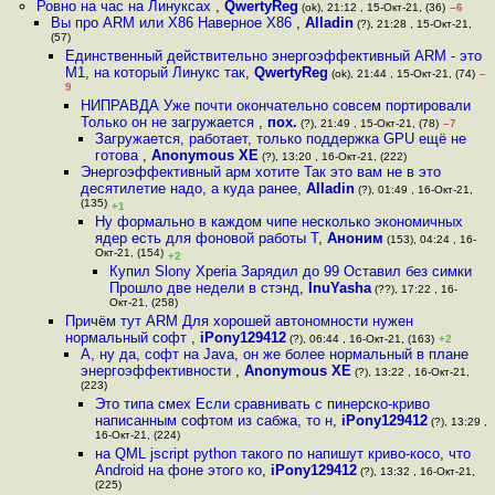
Ровно на час на Линуксах
,
QwertyReg
(ok), 21:12 , 15-Окт-21, (36)
–6
Вы про ARM или X86 Наверное X86
,
Alladin
(?), 21:28 , 15-Окт-21,
(57)
Единственный действительно энергоэффективный ARM - это
M1, на который Линукс так
,
QwertyReg
(ok), 21:44 , 15-Окт-21, (74)
–
9
НИПРАВДА Уже почти окончательно совсем портировали
Только он не загружается
,
пох.
(?), 21:49 , 15-Окт-21, (78)
–7
Загружается, работает, только поддержка GPU ещё не
готова
,
Anonymous XE
(?), 13:20 , 16-Окт-21, (222)
Энергоэффективный арм хотите Так это вам не в это
десятилетие надо, а куда ранее
,
Alladin
(?), 01:49 , 16-Окт-21,
(135)
+1
Ну формально в каждом чипе несколько экономичных
ядер есть для фоновой работы Т
,
Аноним
(153), 04:24 , 16-
Окт-21, (154)
+2
Купил Slony Xperia Зарядил до 99 Оставил без симки
Прошло две недели в стэнд
,
InuYasha
(??), 17:22 , 16-
Окт-21, (258)
Причём тут ARM Для хорошей автономности нужен
нормальный софт
,
iPony129412
(?), 06:44 , 16-Окт-21, (163)
+2
А, ну да, софт на Java, он же более нормальный в плане
энергоэффективности
,
Anonymous XE
(?), 13:22 , 16-Окт-21,
(223)
Это типа смех Если сравнивать с пинерско-криво
написанным софтом из сабжа, то н
,
iPony129412
(?), 13:29 ,
16-Окт-21, (224)
на QML jscript python такого по напишут криво-косо, что
Android на фоне этого ко
,
iPony129412
(?), 13:32 , 16-Окт-21,
(225)