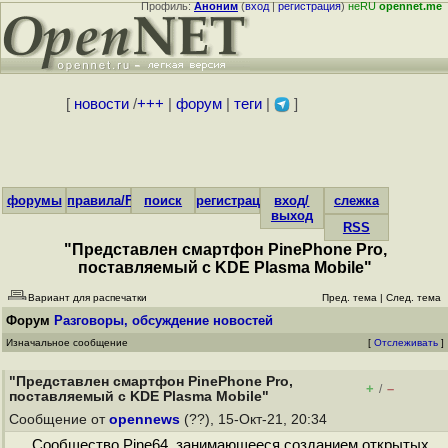
Профиль:
Аноним
(
вход
|
регистрация
)
неRU
opennet.me
[
новости
/
+++
|
форум
|
теги
|
]
форумы
правила/FAQ
поиск
регистрация
вход/
слежка
выход
RSS
"Представлен смартфон PinePhone Pro,
поставляемый с KDE Plasma Mobile"
Вариант для распечатки
Пред. тема
|
След. тема
Форум
Разговоры, обсуждение новостей
Изначальное сообщение
[
Отслеживать
]
"Представлен смартфон PinePhone Pro,
+
–
/
поставляемый с KDE Plasma Mobile"
Сообщение от
opennews
(??), 15-Окт-21, 20:34
Сообщество Pine64, занимающееся созданием открытых