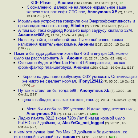
KDE Plasm...
,
Аноним
(161), 05:36 , 16-Окт-21, (161)
+2
К сожалению, далеко не на любое нормальное ваше
железо этот вот софт СПО пос
,
Anonymous XE
(?), 13:02 ,
16-Окт-21, (217)
Мобильные устройства говорили они Энергоэффективность и
производительность говор
,
Alladin
(?), 21:26 , 15-Окт-21, (55)
–2
А там шо, таки ондроед Когда-то шарп заурусу хватало 32М
,
Ананимас008
(?), 21:56 , 15-Окт-21, (84)
+2
Но вы кушайте, не обляпайтесь Ты же всё равно, кроме
написания язвительных комме
,
Аноним
(102), 23:09 , 15-Окт-21,
(102)
+2
Памяти бы туда добавили хотя бы 4 GB и внутри 128,можно
было бы рассматривать А
,
Аноним
(1), 22:07 , 15-Окт-21, (88)
–1
Очевидно будет и PineTab Pro с 4 Гб оперативки, так как
форм-фактор планшетобука
,
Аноним
(153), 04:13 , 16-Окт-21, (153)
Короче на два надо требуемую ОЗУ умножать Оптимизацию
же никто не сделает нормал
,
iPony129412
(?), 05:00 , 16-Окт-21,
(155)
–2
Ну так и стоил он бы тогда 699
,
Anonymous XE
(?), 13:09 , 16-
Окт-21, (218)
цена шва6одки, а вы как хотели
,
пох.
(?), 20:04 , 16-Окт-21, (279)
Меня бы и сабж за 399 устроил И даже предшественник
,
Anonymous XE
(?), 14:14 , 19-Окт-21, (
398
)
Ладно память 8212 экран 720p Лет 8 назад нормой было
FullHD на 7 дюймах, и
,
AlexYeCu_not_logged
(?), 23:12 , 16-
Окт-21, (297)
и чем это лучше Ipad Pro Max 13 дюймов и 8к дисплеем, со
встроенной звуковой сту
,
жорик
(?), 14:51 , 22-Окт-21, (
401
)