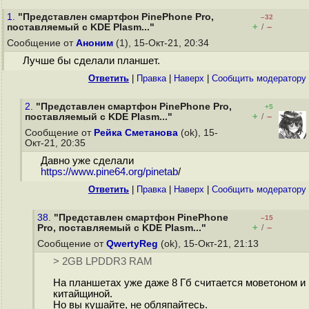
1.
"Представлен смартфон PinePhone Pro,
–32
+
–
поставляемый с KDE Plasm..."
/
Сообщение от
Аноним
(1), 15-Окт-21, 20:34
Лучше бы сделали планшет.
Ответить
|
Правка
|
Наверх
|
Cообщить модератору
2.
"Представлен смартфон PinePhone Pro,
+5
+
–
поставляемый с KDE Plasm..."
/
Сообщение от
Рейка Сметанова
(ok), 15-
Окт-21, 20:35
Давно уже сделали
https://www.pine64.org/pinetab
/
Ответить
|
Правка
|
Наверх
|
Cообщить модератору
38.
"Представлен смартфон PinePhone
–15
+
–
Pro, поставляемый с KDE Plasm..."
/
Сообщение от
QwertyReg
(ok), 15-Окт-21, 21:13
> 2GB LPDDR3 RAM
На планшетах уже даже 8 Гб считается моветоном и
китайщиной.
Но вы кушайте, не обляпайтесь.