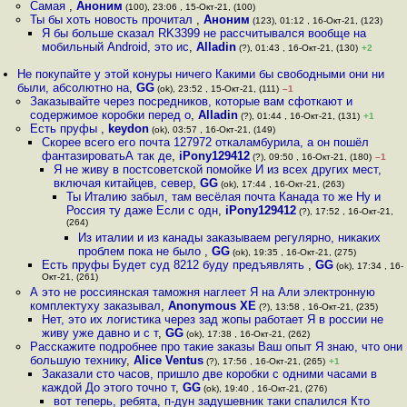
Самая
,
Аноним
(100), 23:06 , 15-Окт-21, (100)
Ты бы хоть новость прочитал
,
Аноним
(123), 01:12 , 16-Окт-21, (123)
Я бы больше сказал RK3399 не рассчитывался вообще на
мобильный Android, это ис
,
Alladin
(?), 01:43 , 16-Окт-21, (130)
+2
Не покупайте у этой конуры ничего Какими бы свободными они ни
были, абсолютно на
,
GG
(ok), 23:52 , 15-Окт-21, (111)
–1
Заказывайте через посредников, которые вам сфоткают и
содержимое коробки перед о
,
Alladin
(?), 01:44 , 16-Окт-21, (131)
+1
Есть пруфы
,
keydon
(ok), 03:57 , 16-Окт-21, (149)
Скорее всего его почта 127972 откаламбурила, а он пошёл
фантазироватьА так де
,
iPony129412
(?), 09:50 , 16-Окт-21, (180)
–1
Я не живу в постсоветской помойке И из всех других мест,
включая китайцев, север
,
GG
(ok), 17:44 , 16-Окт-21, (263)
Ты Италию забыл, там весёлая почта Канада то же Ну и
Россия ту даже Если с одн
,
iPony129412
(?), 17:52 , 16-Окт-21,
(264)
Из италии и из канады заказываем регулярно, никаких
проблем пока не было
,
GG
(ok), 19:35 , 16-Окт-21, (275)
Есть пруфы Будет суд 8212 буду предъявлять
,
GG
(ok), 17:34 , 16-
Окт-21, (261)
А это не россиянская таможня наглеет Я на Али электронную
комплектуху заказывал
,
Anonymous XE
(?), 13:58 , 16-Окт-21, (235)
Нет, это их логистика через зад жoпы работает Я в россии не
живу уже давно и с т
,
GG
(ok), 17:38 , 16-Окт-21, (262)
Расскажите подробнее про такие заказы Ваш опыт Я знаю, что они
большую технику
,
Alice Ventus
(?), 17:56 , 16-Окт-21, (265)
+1
Заказали сто часов, пришло две коробки с одними часами в
каждой До этого точно т
,
GG
(ok), 19:40 , 16-Окт-21, (276)
вот теперь, ребята, п-дун задушевник таки спалился Кто