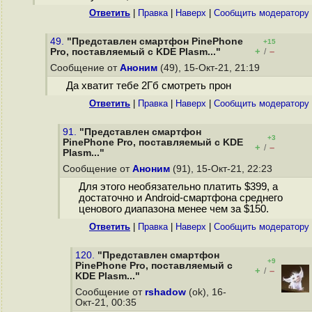
Ответить
|
Правка
|
Наверх
|
Cообщить модератору
49.
"Представлен смартфон PinePhone
+15
+
–
Pro, поставляемый с KDE Plasm..."
/
Сообщение от
Аноним
(49), 15-Окт-21, 21:19
Да хватит тебе 2Гб смотреть прон
Ответить
|
Правка
|
Наверх
|
Cообщить модератору
91.
"Представлен смартфон
+3
PinePhone Pro, поставляемый с KDE
+
–
/
Plasm..."
Сообщение от
Аноним
(91), 15-Окт-21, 22:23
Для этого необязательно платить $399, а
достаточно и Android-смартфона среднего
ценового диапазона менее чем за $150.
Ответить
|
Правка
|
Наверх
|
Cообщить модератору
120.
"Представлен смартфон
+9
PinePhone Pro, поставляемый с
+
–
/
KDE Plasm..."
Сообщение от
rshadow
(ok), 16-
Окт-21, 00:35