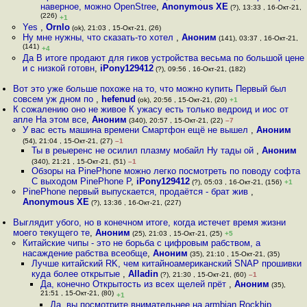
наверное, можно OpenStree
,
Anonymous XE
(?), 13:33 , 16-Окт-21,
(226)
+1
Yes
,
Ornlo
(ok), 21:03 , 15-Окт-21, (26)
Ну мне нужны, что сказать-то хотел
,
Аноним
(141), 03:37 , 16-Окт-21,
(141)
+4
Да В итоге продают для гиков устройства весьма по большой цене
и с низкой готовн
,
iPony129412
(?), 09:56 , 16-Окт-21, (182)
Вот это уже больше похоже на то, что можно купить Первый был
совсем уж дном по
,
hefenud
(ok), 20:56 , 15-Окт-21, (20)
+1
К сожалению оно не живое К ужасу есть только ведроид и иос от
апле На этом все
,
Аноним
(340), 20:57 , 15-Окт-21, (22)
–7
У вас есть машина времени Смартфон ещё не вышел
,
Аноним
(54), 21:04 , 15-Окт-21, (27)
–1
Ты в реыеренс не осилил плазму мобайл Ну тады ой
,
Аноним
(340), 21:21 , 15-Окт-21, (51)
–1
Обзоры на PinePhone можно легко посмотреть по поводу софта
С выходом PinePhone P
,
iPony129412
(?), 05:03 , 16-Окт-21, (156)
+1
PinePhone первый выпускается, продаётся - брат жив
,
Anonymous XE
(?), 13:36 , 16-Окт-21, (227)
Выглядит убого, но в конечном итоге, когда истечет время жизни
моего текущего те
,
Аноним
(25), 21:03 , 15-Окт-21, (25)
+5
Китайские чипы - это не борьба с цифровым рабством, а
насаждение рабства всеобще
,
Аноним
(35), 21:10 , 15-Окт-21, (35)
Лучше китайский RK, чем китайноамериканский SNAP прошивки
куда более открытые
,
Alladin
(?), 21:30 , 15-Окт-21, (60)
–1
Да, конечно Открытость из всех щелей прёт
,
Аноним
(35),
21:51 , 15-Окт-21, (80)
+1
Да, вы посмотрите внимательнее на armbian Rockhip