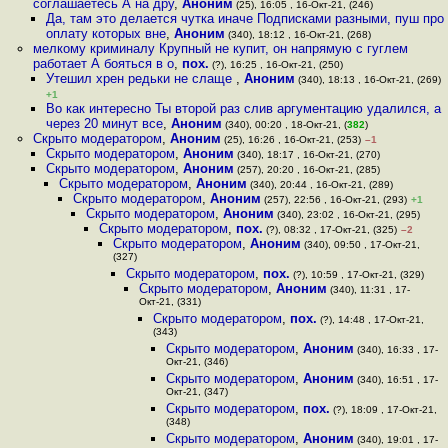
соглашаетесь А на дру
,
Аноним
(25), 16:05 , 16-Окт-21, (246)
Да, там это делается чутка иначе Подписками разными, пуш про
оплату которых вне
,
Аноним
(340), 18:12 , 16-Окт-21, (268)
мелкому криминалу Крупный не купит, он напрямую с гуглем
работает А бояться в о
,
пох.
(?), 16:25 , 16-Окт-21, (250)
Утешил хрен редьки не слаще
,
Аноним
(340), 18:13 , 16-Окт-21, (269)
+1
Во как интересно Ты второй раз слив аргументацию удалился, а
через 20 минут все
,
Аноним
(340), 00:20 , 18-Окт-21, (
382
)
Скрыто модератором
,
Аноним
(25), 16:26 , 16-Окт-21, (253)
–1
Скрыто модератором
,
Аноним
(340), 18:17 , 16-Окт-21, (270)
Скрыто модератором
,
Аноним
(257), 20:20 , 16-Окт-21, (285)
Скрыто модератором
,
Аноним
(340), 20:44 , 16-Окт-21, (289)
Скрыто модератором
,
Аноним
(257), 22:56 , 16-Окт-21, (293)
+1
Скрыто модератором
,
Аноним
(340), 23:02 , 16-Окт-21, (295)
Скрыто модератором
,
пох.
(?), 08:32 , 17-Окт-21, (325)
–2
Скрыто модератором
,
Аноним
(340), 09:50 , 17-Окт-21,
(327)
Скрыто модератором
,
пох.
(?), 10:59 , 17-Окт-21, (329)
Скрыто модератором
,
Аноним
(340), 11:31 , 17-
Окт-21, (331)
Скрыто модератором
,
пох.
(?), 14:48 , 17-Окт-21,
(343)
Скрыто модератором
,
Аноним
(340), 16:33 , 17-
Окт-21, (346)
Скрыто модератором
,
Аноним
(340), 16:51 , 17-
Окт-21, (347)
Скрыто модератором
,
пох.
(?), 18:09 , 17-Окт-21,
(348)
Скрыто модератором
,
Аноним
(340), 19:01 , 17-