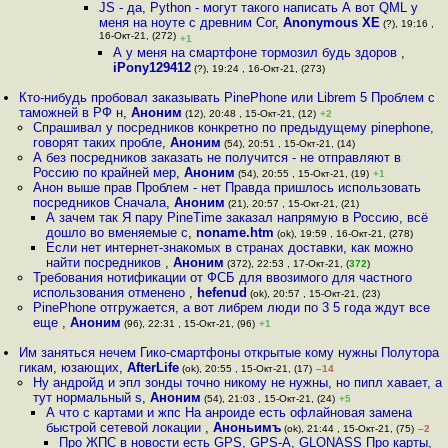
JS - да, Python - могут такого написать А вот QML у
меня на ноуте с древним Cor
,
Anonymous XE
(?), 19:16 ,
16-Окт-21, (272)
+1
А у меня на смартфоне тормозил будь здоров
,
iPony129412
(?), 19:24 , 16-Окт-21, (273)
Кто-нибудь пробовал заказывать PinePhone или Librem 5 Проблем с
таможней в РФ н
,
Аноним
(12), 20:48 , 15-Окт-21, (12)
+2
Спрашивал у посредников конкретно по предыдущему pinephone,
говорят таких пробле
,
Аноним
(54), 20:51 , 15-Окт-21, (14)
А без посредников заказать не получится - не отправляют в
Россию по крайней мер
,
Аноним
(54), 20:55 , 15-Окт-21, (19)
+1
Анон выше прав Проблем - нет Правда пришлось использовать
посредников Сначала
,
Аноним
(21), 20:57 , 15-Окт-21, (21)
А зачем так Я пару PineTime заказал напрямую в Россию, всё
дошло во вменяемые с
,
noname.htm
(ok), 19:59 , 16-Окт-21, (278)
Если нет интернет-знакомых в странах доставки, как можно
найти посредников
,
Аноним
(372), 22:53 , 17-Окт-21, (
372
)
Требования нотификации от ФСБ для ввозимого для частного
использования отменено
,
hefenud
(ok), 20:57 , 15-Окт-21, (23)
PinePhone отгружается, а вот либрем люди по 3 5 года ждут все
еще
,
Аноним
(96), 22:31 , 15-Окт-21, (96)
+1
Им заняться нечем Гико-смартфоны открытые кому нужны Полутора
гикам, юзающих
,
AfterLife
(ok), 20:55 , 15-Окт-21, (17)
–14
Ну андройд и эпл зонды точно никому не нужны, но пипл хавает, а
тут нормальный s
,
Аноним
(54), 21:03 , 15-Окт-21, (24)
+5
А что с картами и жпс На анроиде есть офлайновая замена
быстрой сетевой локации
,
Аноньимъ
(ok), 21:44 , 15-Окт-21, (75)
–2
Про ЖПС в новости есть GPS, GPS-A, GLONASS Про карты,