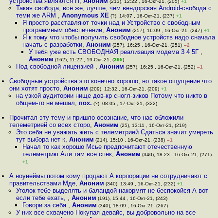
устройства являются П
,
Аноним
(213), 12:22 , 16-Окт-21, (205)
+1
Такая свобода, всё же, лучше, чем вендорская Android-свобода с
теми же ARM
,
Anonymous XE
(?), 14:07 , 16-Окт-21, (237)
+1
Я просто расставляют точки над и Устройство с свободным
программным обеспечение
,
Аноним
(257), 16:09 , 16-Окт-21, (247)
+1
Я к тому что чтобы получить свободное устройств надо сначала
начать с разработки
,
Аноним
(257), 16:25 , 16-Окт-21, (251)
–2
У тебя уже есть СВОБОДНАЯ реализация модема 3 4 5Г
,
Аноним
(162), 11:22 , 19-Окт-21, (
395
)
Под свободной лицензией
,
Аноним
(257), 16:25 , 16-Окт-21, (252)
–1
Свободные устройства это конечно хорошо, но такое ощущение что
они хотят просто
,
Аноним
(209), 12:32 , 16-Окт-21, (209)
+1
на узкой аудитории нище дов-кр сногл-зиков Потому что никто в
общем-то не мешал
,
пох.
(?), 08:05 , 17-Окт-21, (322)
Прочитал эту тему и пришло осознание, что нас обложили
телеметрией со всех сторо
,
Аноним
(25), 13:11 , 16-Окт-21, (219)
Это себя не уважать жить с телеметрией Сдаться значит умереть
тут выбора нет к
,
Аноним
(214), 15:10 , 16-Окт-21, (238)
–1
Начал то как хорошо Мсье предпочитают отечественную
телеметрию Али там все спек
,
Аноним
(340), 18:23 , 16-Окт-21, (271)
+1
А ноунеймы потом кому продают А корпорации не сотрудничают с
правительствами Мде
,
Аноним
(340), 13:49 , 16-Окт-21, (232)
+1
Уголок тебе выделять и баландой накормят не беспокойся А вот
если тебе ехать,
,
Аноним
(191), 15:44 , 16-Окт-21, (243)
Говори за себя
,
Аноним
(340), 18:09 , 16-Окт-21, (267)
У них все схвачено Покупая девайс, вы добровольно на все