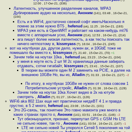
12:00 , 17-Окт-21, (336)
Латентность, улучшенное разделение каналов, WPA3
Дублирование аудио на несколько
,
Аноним
(141), 03:48 , 16-Окт-21,
(144)
Есть и в WiFi4, достаточно свежий софт иметьНасколько я
помню за этим нужно BT5
,
hefenud
(ok), 11:25 , 16-Окт-21, (193)
WPA3 уже есть в OpenWRT и работает на каком-нибудь mt76
вместе с аппаратным уско
,
Аноним
(214), 12:53 , 16-Окт-21, (214)
ага пишут более низкая латентность, а как тесты поискать так
ничего нетпоэтому в
,
kissmyass
(?), 16:04 , 16-Окт-21, (245)
вот на ноутбуках да, другое дело, нужен ax, и 10GbE тоже не
помешало бы вместо к
,
kissmyass
(?), 21:40 , 15-Окт-21, (70)
+1
Зачем тебе на ноутах 10ка
,
hefenud
(ok), 23:23 , 15-Окт-21, (104)
у меня в ноуте есть 2 шт M 2c хранилища данные забирать
отдавать, сотни гигабайт
,
kissmyass
(?), 23:41 , 15-Окт-21, (107)
В теории вы можете один M 2 заменить на PCIE, а далее на
внешнюю 10GBe Но, вы из
,
Alladin
(?), 01:33 , 16-Окт-21, (127)
–2
По итогу, в ноутбуках 10GBe не нужен от слова совсем 1
Потребительские устройс
,
Alladin
(?), 01:36 , 16-Окт-21, (128)
Зачем тебе на ноутах 10ка Хочет видео в 2к на ютубе
смотреть
,
Alladin
(?), 01:27 , 16-Окт-21, (126)
WiFi6 aka 802 11ax еще нет практически нигдеBT 4 1 и правда
грустно, в 5 2 много
,
hefenud
(ok), 23:08 , 15-Окт-21, (101)
Это 2G-связь, так понятнее Это говно мамонта уже много в
каких странах просто о
,
Аноним
(141), 03:51 , 16-Окт-21, (146)
–2
Тут обконыущился, признаю, перепутал GPS с GSM Но LTE
не сильно новее, так-то
,
Аноним
(141), 03:54 , 16-Окт-21, (147)
–1
LTE не сильно новей Ты упоролся Сетей 5 поколения на той