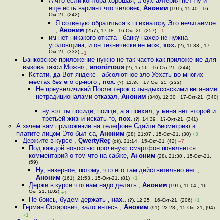
А что если контора хорошая, а бухгалтерия нет Ну и
еще есть вариант что человек
,
Аноним
(191), 15:40 , 16-
Окт-21, (242)
Я сответую обратиться к психиатору Это нечитаемое
,
Аноним
(257), 17:18 , 16-Окт-21, (257)
–1
им нет никакого отката - банку нахер не нужна
уголовщина, и он технически не мож
,
пох.
(?), 11:33 , 17-
Окт-21, (332)
–1
Банковское приложение нужно не так часто как приложение для
вызова такси Можно
,
anonimous
(?), 15:56 , 16-Окт-21, (244)
Кстати, да Вот яндекс - абсолютное зло Уехать во многих
местах без его ср-ного
,
пох.
(?), 11:36 , 17-Окт-21, (333)
Не преувеличивай После терок с тындыхсовскими веганами
нетрадиционалами отказал
,
Аноним
(340), 12:30 , 17-Окт-21, (340)
ну вот ты посиди, поищи, а я поехал, у меня нет второй и
третьей жизни искать то
,
пох.
(?), 14:39 , 17-Окт-21, (341)
А зачем вам приложение на телефоне Сдайте биометрию и
платите лицом Это был са
,
Аноним
(28), 21:07 , 15-Окт-21, (30)
+3
Держите в курсе
,
QwertyReg
(ok), 21:14 , 15-Окт-21, (42)
–7
Под каждой новостью пролинукс смартфон появляется
комментарий о том что на сабже
,
Аноним
(28), 21:30 , 15-Окт-21,
(59)
Ну, наверное, потому, что его там действительно нет
,
Аноним
(161), 21:53 , 15-Окт-21, (81)
+1
Держи в курсе что нам надо делать
,
Аноним
(191), 11:04 , 16-
Окт-21, (192)
+1
Не боись, будем держать
,
нах..
(?), 12:25 , 16-Окт-21, (206)
+1
Герман Оскарович, залогинтесь
,
Аноним
(91), 22:28 , 15-Окт-21, (94)
+1