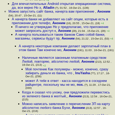
+2
Для впечатлительных Android открытая операционная система,
да, все верно Но э
,
Alladin
(?), 01:52 , 16-Окт-21, (136)
Можно запустить сайт банка, начерта вам приложение
,
Аноним
(54), 20:47 , 15-Окт-21, (11)
А начерта банки не добавляют на сайт опции, которые есть в
приложении для телефо
,
Аноним
(16), 20:55 , 15-Окт-21, (18)
+4
Я ничего не утверждаю Но у предполагаю, что приложение
может запросить доступ к
,
Аноним
(28), 21:04 , 15-Окт-21, (28)
+4
А начерта пользоваться таким банком Само собой банки,
магазины, сервисы будут пр
,
Аноним
(54), 21:22 , 15-Окт-21, (53)
+4
А начерта некоторые компании делают зарплатный план в
этом банке Там конечно мо
,
Аноним
(191), 11:03 , 16-Окт-21, (191)
Наличные являются законным платежным средством
Любой, повторяю, абсолютно любой
,
Аноним
(213), 12:52 ,
16-Окт-21, (213)
+2
Моё почтение Как полумеры - можно, конечно, сразу
забирать деньги из банка, что
,
InuYasha
(??), 17:17 , 16-
Окт-21, (256)
может А тебе в ответ - касса находится в соседнем
райцентре, поскольку мы не мо
,
пох.
(?), 11:29 , 17-Окт-21,
(330)
Когда я сказал что ухожу, они предложили перевестись
из зеленого банка в желтый,
,
Аноним
(213), 12:54 , 16-Окт-21,
(215)
Можно написать заявление о перечислении ЗП на карту
абсолютно любого банка Бухи
,
Аноним
(213), 12:57 , 16-
Окт-21, (216)