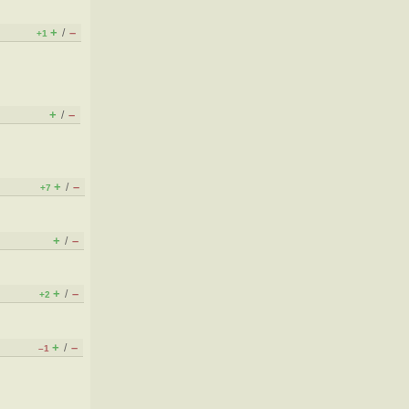
+
–
/
+1
+
–
/
+
–
/
+7
+
–
/
+
–
/
+2
+
–
/
–1