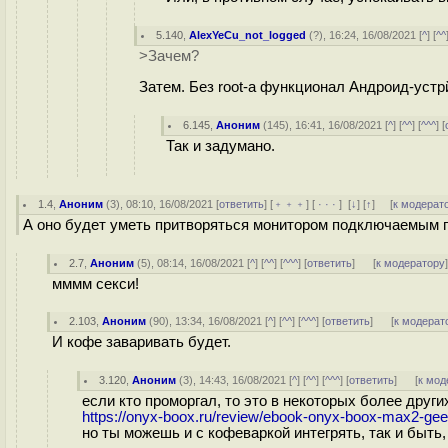
5.140
,
AlexYeCu_not_logged
(
?
), 16:24, 16/08/2021 [
^
] [
^^
>Зачем?
Затем. Без root-а функционал Андроид-устр
6.145
,
Аноним
(
145
), 16:41, 16/08/2021 [
^
] [
^^
] [
^^^
] [
Так и задумано.
1.4
,
Аноним
(
3
), 08:10, 16/08/2021 [
ответить
] [
﹢﹢﹢
] [
· · ·
]
[
↓
] [
↑
] [
к модерат
А оно будет уметь притворяться монитором подключаемым п
2.7
,
Аноним
(
5
), 08:14, 16/08/2021 [
^
] [
^^
] [
^^^
] [
ответить
]
[
к модератору
мммм секси!
2.103
,
Аноним
(
90
), 13:34, 16/08/2021 [
^
] [
^^
] [
^^^
] [
ответить
]
[
к модерат
И кофе заваривать будет.
3.120
,
Аноним
(
3
), 14:43, 16/08/2021 [
^
] [
^^
] [
^^^
] [
ответить
]
[
к мод
если кто проморгал, то это в некоторых более други
https://onyx-boox.ru/review/ebook-onyx-boox-max2-gee
но ты можешь и с кофеваркой интегрять, так и быть