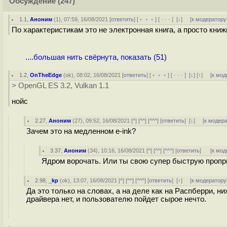
Обсуждение
(247)
1.1
,
Аноним
(
1
), 07:59, 16/08/2021 [
ответить
] [
﹢﹢﹢
] [
· · ·
]
[
↓
] [
к модератору
По характеристикам это не электронная книга, а просто кни
....большая нить свёрнута, показать (51)
1.2
,
OnTheEdge
(
ok
), 08:02, 16/08/2021 [
ответить
] [
﹢﹢﹢
] [
· · ·
]
[
↓
] [
↑
] [
к мод
> OpenGL ES 3.2, Vulkan 1.1
нойс
2.27
,
Аноним
(
27
), 09:52, 16/08/2021 [
^
] [
^^
] [
^^^
] [
ответить
]
[
↓
] [
к модер
Зачем это на медленном e-ink?
3.37
,
Аноним
(
34
), 10:16, 16/08/2021 [
^
] [
^^
] [
^^^
] [
ответить
]
[
к мод
Ядром ворочать. Или ты свою супер быструю пропр
2.98
,
_kp
(
ok
), 13:07, 16/08/2021 [
^
] [
^^
] [
^^^
] [
ответить
]
[
↑
] [
к модератору
Да это только на словах, а на деле как на Распберри, ни
драйвера нет, и пользователю пойдет сырое нечто.