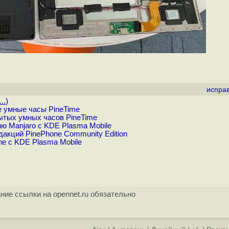
испра
..
)
 умные часы PineTime
рытых умных часов PineTime
ю Manjaro c KDE Plasma Mobile
акций PinePhone Community Edition
e с KDE Plasma Mobile
ние ссылки на opennet.ru обязательно