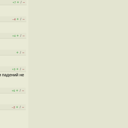
+
–
/
+7
+
–
/
–4
+
–
/
+4
+
–
/
+
–
/
+3
и падений не
+
–
/
+6
+
–
/
–2