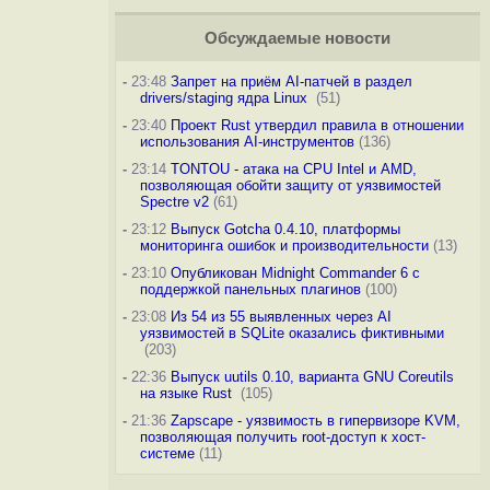
Обсуждаемые новости
-
23:48
Запрет на приём AI-патчей в раздел
drivers/staging ядра Linux
(51)
-
23:40
Проект Rust утвердил правила в отношении
использования AI-инструментов
(136)
-
23:14
TONTOU - атака на CPU Intel и AMD,
позволяющая обойти защиту от уязвимостей
Spectre v2
(61)
-
23:12
Выпуск Gotcha 0.4.10, платформы
мониторинга ошибок и производительности
(13)
-
23:10
Опубликован Midnight Commander 6 c
поддержкой панельных плагинов
(100)
-
23:08
Из 54 из 55 выявленных через AI
уязвимостей в SQLite оказались фиктивными
(203)
-
22:36
Выпуск uutils 0.10, варианта GNU Coreutils
на языке Rust
(105)
-
21:36
Zapscape - уязвимость в гипервизоре KVM,
позволяющая получить root-доступ к хост-
системе
(11)