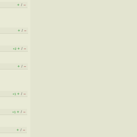
+
–
/
+
–
/
+
–
/
+2
+
–
/
+
–
/
+1
+
–
/
+1
+
–
/