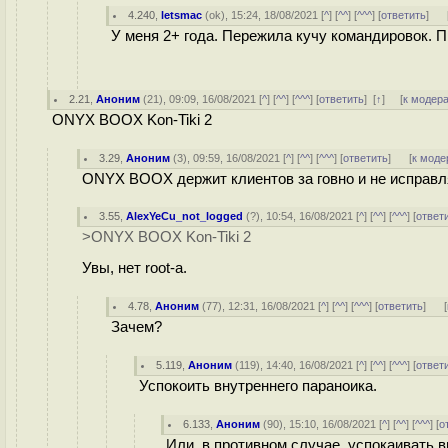
4.240
,
letsmac
(
ok
), 15:24, 18/08/2021 [
^
] [
^^
] [
^^^
] [
ответить
]
У меня 2+ года. Пережила кучу командировок. 
2.21
,
Аноним
(
21
), 09:09, 16/08/2021 [
^
] [
^^
] [
^^^
] [
ответить
]
[
↑
] [
к модер
ONYX BOOX Kon-Tiki 2
3.29
,
Аноним
(
3
), 09:59, 16/08/2021 [
^
] [
^^
] [
^^^
] [
ответить
]
[
к моде
ONYX BOOX держит клиентов за говно и не исправ
3.55
,
AlexYeCu_not_logged
(
?
), 10:54, 16/08/2021 [
^
] [
^^
] [
^^^
] [
ответ
>ONYX BOOX Kon-Tiki 2
Увы, нет root-а.
4.78
,
Аноним
(
77
), 12:31, 16/08/2021 [
^
] [
^^
] [
^^^
] [
ответить
]
[
Зачем?
5.119
,
Аноним
(
119
), 14:40, 16/08/2021 [
^
] [
^^
] [
^^^
] [
ответ
Успокоить внутреннего параноика.
6.133
,
Аноним
(
90
), 15:10, 16/08/2021 [
^
] [
^^
] [
^^^
] [
о
Или, в противном случае, успокаивать 