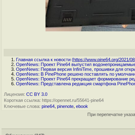
Главная ссылка к новости (
https://www.pine64.org/2021/08.
OpenNews: Проект Pine64 выпустил водонепроницаемые
OpenNews: Первая версия InfiniTime, прошивки для отк
OpenNews: В PinePhone решено поставлять по умолчани
OpenNews: Проект Pine64 прекращает формирование ред
OpenNews: Представлена редакция смартфона PinePhon
Лицензия:
CC BY 3.0
Короткая ссылка: https://opennet.ru/55641-pine64
Ключевые слова:
pine64
,
pinenote
,
ebook
При перепечатке указа