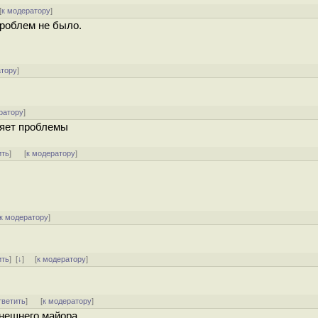
[
к модератору
]
Проблем не было.
атору
]
ратору
]
ляет проблемы
ить
]
[
к модератору
]
к модератору
]
ить
]
[
↓
] [
к модератору
]
тветить
]
[
к модератору
]
внешнего майора.