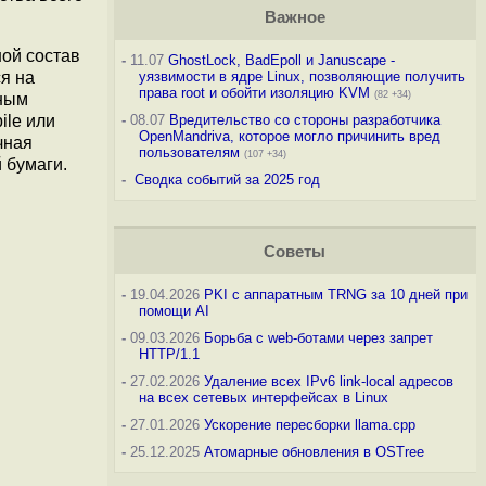
Важное
ной состав
-
11.07
GhostLock, BadEpoll и Januscape -
ся на
уязвимости в ядре Linux, позволяющие получить
права root и обойти изоляцию KVM
(82 +34)
нным
ile или
-
08.07
Вредительство со стороны разработчика
OpenMandriva, которое могло причинить вред
чная
пользователям
(107 +34)
 бумаги.
-
Сводка событий за 2025 год
Советы
-
19.04.2026
PKI с аппаратным TRNG за 10 дней при
помощи AI
-
09.03.2026
Борьба с web-ботами через запрет
HTTP/1.1
-
27.02.2026
Удаление всех IPv6 link-local адресов
на всех сетевых интерфейсах в Linux
-
27.01.2026
Ускорение пересборки llama.cpp
-
25.12.2025
Атомарные обновления в OSTree