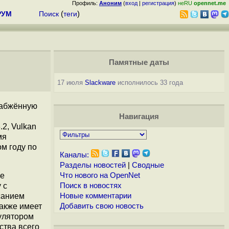
Профиль:
Аноним
(
вход
|
регистрация
)
неRU
opennet.me
РУМ
Поиск
(
теги
)
Памятные даты
17 июля
Slackware
исполнилось 33 года
набжённую
Навигация
2, Vulkan
мя
м году по
Каналы:
Разделы новостей
|
Сводные
зе
Что нового на OpenNet
 с
Поиск в новостях
санием
Новые комментарии
также имеет
Добавить свою новость
мулятором
ства всего