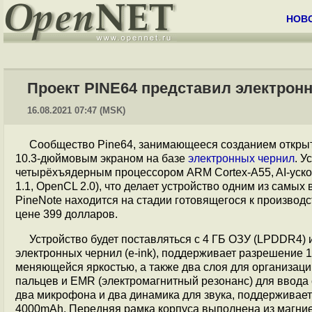
НОВ
Проект PINE64 представил электронн
16.08.2021 07:47 (MSK)
Сообщество Pine64, занимающееся созданием откры
10.3-дюймовым экраном на базе
электронных чернил
. У
четырёхъядерным процессором ARM Cortex-A55, AI-ускор
1.1, OpenCL 2.0), что делает устройство одним из самы
PineNote находится на стадии готовящегося к производс
цене 399 долларов.
Устройство будет поставляться с 4 ГБ ОЗУ (LPDDR4) 
электронных чернил (e-ink), поддерживает разрешение 14
меняющейся яркостью, а также два слоя для организаци
пальцев и EMR (электромагнитный резонанс) для ввода 
два микрофона и два динамика для звука, поддерживает 
4000mAh. Передняя рамка корпуса выполнена из магниев