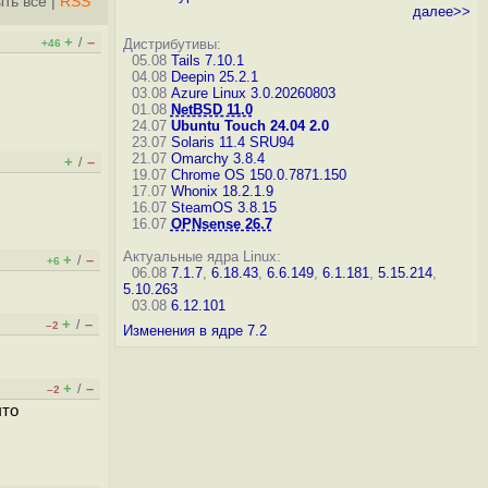
ть всё
|
RSS
далее>>
+
–
/
Дистрибутивы:
+46
05.08
Tails 7.10.1
04.08
Deepin 25.2.1
03.08
Azure Linux 3.0.20260803
01.08
NetBSD 11.0
24.07
Ubuntu Touch 24.04 2.0
23.07
Solaris 11.4 SRU94
21.07
Omarchy 3.8.4
+
–
/
19.07
Chrome OS 150.0.7871.150
17.07
Whonix 18.2.1.9
16.07
SteamOS 3.8.15
16.07
OPNsense 26.7
Актуальные ядра Linux:
+
–
/
+6
06.08
7.1.7
,
6.18.43
,
6.6.149
,
6.1.181
,
5.15.214
,
5.10.263
03.08
6.12.101
+
–
/
–2
Изменения в ядре 7.2
+
–
/
–2
что