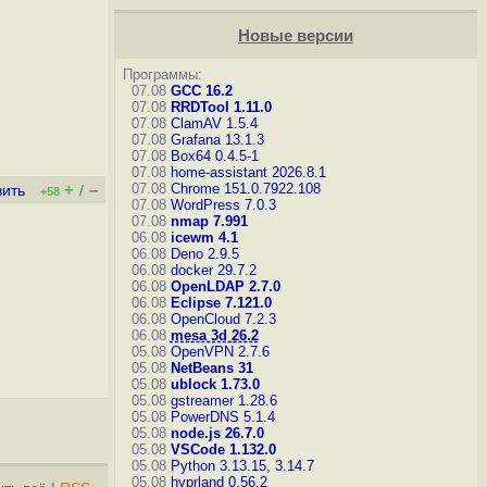
Новые версии
Программы:
07.08
GCC 16.2
07.08
RRDTool 1.11.0
07.08
ClamAV 1.5.4
07.08
Grafana 13.1.3
07.08
Box64 0.4.5-1
07.08
home-assistant 2026.8.1
+
–
07.08
Chrome 151.0.7922.108
вить
/
+58
07.08
WordPress 7.0.3
07.08
nmap 7.991
06.08
icewm 4.1
06.08
Deno 2.9.5
06.08
docker 29.7.2
06.08
OpenLDAP 2.7.0
06.08
Eclipse 7.121.0
06.08
OpenCloud 7.2.3
06.08
mesa 3d 26.2
05.08
OpenVPN 2.7.6
05.08
NetBeans 31
05.08
ublock 1.73.0
05.08
gstreamer 1.28.6
05.08
PowerDNS 5.1.4
05.08
node.js 26.7.0
05.08
VSCode 1.132.0
05.08
Python 3.13.15, 3.14.7
05.08
hyprland 0.56.2