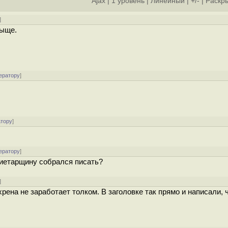
Ajax
|
1 уровень
|
Линейный
|
+/-
|
Раскры
]
жыще.
ератору
]
атору
]
ератору
]
иетарщину собрался писать?
]
хрена не заработает толком. В заголовке так прямо и написали, 