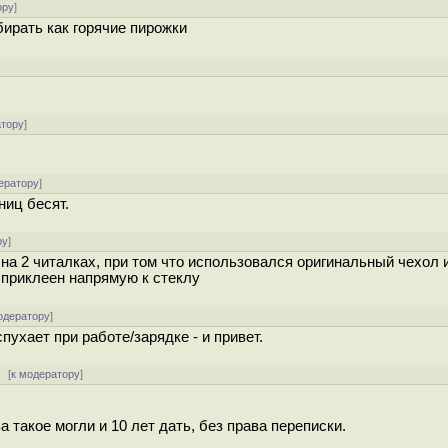
ору
]
бирать как горячие пирожки
]
атору
]
ератору
]
ниц бесят.
ру
]
 на 2 читалках, при том что использовался оригинальный чехол 
 приклеен напрямую к стеклу
одератору
]
пухает при работе/зарядке - и привет.
[
к модератору
]
 такое могли и 10 лет дать, без права переписки.