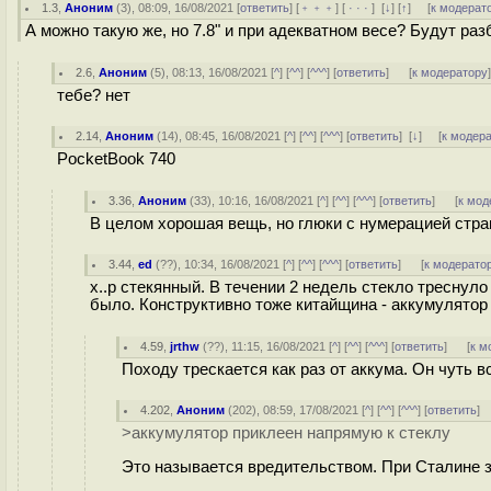
1.3
,
Аноним
(
3
), 08:09, 16/08/2021 [
ответить
] [
﹢﹢﹢
] [
· · ·
]
[
↓
] [
↑
] [
к модерат
А можно такую же, но 7.8" и при адекватном весе? Будут раз
2.6
,
Аноним
(
5
), 08:13, 16/08/2021 [
^
] [
^^
] [
^^^
] [
ответить
]
[
к модератору
тебе? нет
2.14
,
Аноним
(
14
), 08:45, 16/08/2021 [
^
] [
^^
] [
^^^
] [
ответить
]
[
↓
] [
к модер
PocketBook 740
3.36
,
Аноним
(
33
), 10:16, 16/08/2021 [
^
] [
^^
] [
^^^
] [
ответить
]
[
к мод
В целом хорошая вещь, но глюки с нумерацией стра
3.44
,
ed
(
??
), 10:34, 16/08/2021 [
^
] [
^^
] [
^^^
] [
ответить
]
[
к модерато
х..р стекянный. В течении 2 недель стекло треснуло
было. Конструктивно тоже китайщина - аккумулятор
4.59
,
jrthw
(
??
), 11:15, 16/08/2021 [
^
] [
^^
] [
^^^
] [
ответить
]
[
к м
Походу трескается как раз от аккума. Он чуть вс
4.202
,
Аноним
(
202
), 08:59, 17/08/2021 [
^
] [
^^
] [
^^^
] [
ответить
]
>аккумулятор приклеен напрямую к стеклу
Это называется вредительством. При Сталине за