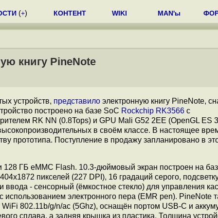
ОСТИ
(
+
)
КОНТЕНТ
WIKI
MAN'ы
ФО
ую книгу PineNote
тых устройств,
представило
электронную книгу PineNote, с
стройство построено на базе SoC
Rockchip RK3566
c
ителем RK NN (0.8Tops) и GPU Mali G52 2EE (OpenGL ES 3.
х высокопроизводительных в своём классе. В настоящее вре
тву прототипа. Поступление в продажу запланировано в это
и 128 ГБ eMMC Flash. 10.3-дюймовый экран построен на ба
04x1872 пикселей (227 DPI), 16 градаций серого, подсветку
и ввода - сенсорный (ёмкостное стекло) для управления ка
с использованием электронного пера (EMR pen). PineNote 
WiFi 802.11b/g/n/ac (5Ghz), оснащён портом USB-C и акку
ого сплава, а задняя крышка из пластика. Толщина устрой