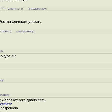
] [
^^^
] [
ответить
]
[
↑
] [
к модератору
]
йоства слишком урезан.
ответить
]
[
к модератору
]
ору
]
о type-c?
]
ору
]
ератору
]
х железках уже давно есть
ktimes/
, разрешаю