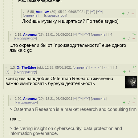
Растаман-наркаман.
5.88
,
Аноним
(
80
), 05:12, 06/08/2021 [
^
] [
^^
] [
^^^
]
+
–
/
[
ответить
]
[
к модератору
]
Любишь музыку и ширяться? По тебе видно)
+1
2.15
,
Аноним
(
25
), 13:01, 05/08/2021 [
^
] [
^^
] [
^^^
] [
ответить
]
[
↑
]
+
–
[
к модератору
]
/
...то охренели бы от "производительности" ещё одного
языка с gc
+7
1.3
,
OnTheEdge
(
ok
), 12:28, 05/08/2021 [
ответить
] [
﹢﹢﹢
] [
· · ·
]
[
↓
]
+
–
[
↑
] [
к модератору
]
/
конторам наподобие Osterman Research жизненно
важно имитировать бурную деятельность
+1
2.20
,
Аноним
(
20
), 13:21, 05/08/2021 [
^
] [
^^
] [
^^^
] [
ответить
]
+
–
[
к модератору
]
/
> Osterman Research is a market research and consulting firm
так ...
> delivering insight on cybersecurity, data protection and
information governance.