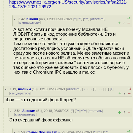
https://www.mozilla.org/en-US/security/advisories/mfsa2021-
28/#CVE-2021-29972
+1
3.42
,
Kuromi
(
ok
), 17:39, 05/08/2021 [
^
] [
^^
] [
^^^
] [
ответить
]
+
–
[
к модератору
]
/
А вот это кстати причина почему Мозилла НЕ
ЛЮБИТ брать в код сторонние библиотеки. Это и
лицензионные вопросы.
Тем не менее те либы что уже в коде обновляются
достаточно регулярно, условный SQLite -практически
сразу же после нового релиза. Менее заметные может и
не так часто, но если НЕ обновлятся то обычно по какой-
то серьзной причине, скажем "запатчили свою версию
так сильно что уже не обновить без плясок с бубном", у
них так с Chromium IPC вышло и malloc
–1
1.19
,
Аноним
(
19
), 13:19, 05/08/2021 [
ответить
] [
﹢﹢﹢
] [
· · ·
]
[
↓
] [
↑
]
+
–
[
к модератору
]
/
libav — это сдохший форк ffmpeg?
2.54
,
Аноним
(
51
), 20:18, 05/08/2021 [
^
] [
^^
] [
^^^
] [
ответить
]
+
–
/
[
к модератору
]
Это вчерашний форк фффмпег
+1
3.58
,
Самый Лучший Гусь
(
?
), 20:44, 05/08/2021 [
^
] [
^^
] [
^^^
]