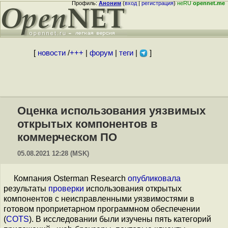
Профиль:
Аноним
(
вход
|
регистрация
)
неRU
opennet.me
[
новости
/
+++
|
форум
|
теги
|
]
Оценка использования уязвимых
открытых компонентов в
коммерческом ПО
05.08.2021 12:28 (MSK)
Компания Osterman Research
опубликовала
результаты
проверки
использования открытых
компонентов с неисправленными уязвимостями в
готовом проприетарном программном обеспечении
(
COTS
). В исследовании были изучены пять категорий