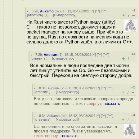
–2
6.28
,
Aukamo
(
ok
), 15:12, 05/08/2021 [
^
] [
^^
] [
^^^
]
+
–
[
ответить
]
[
↓
] [
к модератору
]
/
На Rust часто вместо Python пишу (utility),
С++ такого не позволяет, документация и
packet manager на голову выше. При чём это
не шутка, Rust по сложности написания кода не
сильно далеко от Python ушёл, в отличии от C++.
–13
7.29
,
Аноним
(
1
), 15:15, 05/08/2021 [
^
] [
^^
] [
^^^
]
+
–
[
ответить
]
[
к модератору
]
/
Все нормальные люди последние две тысячи
лет пишут утилиты на Go. Go — безопасный и
быстрый. Переходи на светлую сторону добра.
+2
8.31
,
Аноним
(
25
), 15:28, 05/08/2021 [
^
] [
^^
] [
^^^
]
+
–
[
ответить
]
[
к модератору
]
/
Вот у него синтаксис и языковые повороты и правда
не очень приятные ...
текст свёрнут,
показать
–3
8.34
,
Aukamo
(
ok
), 15:42, 05/08/2021 [
^
] [
^^
] [
^^^
]
+
–
[
ответить
]
[
к модератору
]
/
Вы не поняли, я не спор затеять пытался, я
писал в поддрежку Rust и утверждал чт...
текст свёрнут,
показать