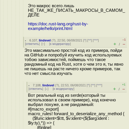
Это макрос всего лишь
НЕ_ТАК_ЖЕ_ПИСАТЬ_МАКРОСЫ_В_САМОМ_
ДЕЛЕ
https://doc.rust-lang.org/rust-by-
example/hello/print.html
–1
6.107
,
lindevel
(
?
), 22:50, 06/08/2021 [
^
] [
^^
] [
^^^
]
+
–
[
ответить
]
[
↑
] [
к модератору
]
/
Это максимально простой код из примера, пойди
на GitHub и попробуй изучить код используемых
тобою зависимостей, поймешь что такое
рандомный код на Rust, хотя о чем это я, ты явно
не пишешь на расте ничего кроме примеров, так
что нет смысла изучать
+1
7.108
,
lindevel
(
?
), 22:53, 06/08/2021 [
^
] [
^^
] [
^^^
]
+
–
[
ответить
]
[
↓
] [
к модератору
]
/
Вот реальный код из serde(который ты
использовал в своем примере), код конечно
выбрал похуже, а не рандомный:
#[macro_export]
macro_rules! forward_to_deserialize_any_method {
($func:ident<$l:tt, $v:ident>($($arg:ident :
$ty:ty),*)) => {
#[inline]