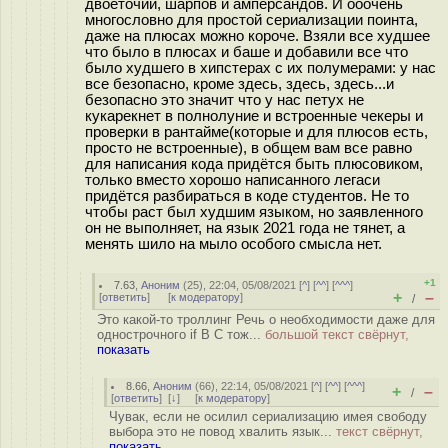
двоеточий, шарпов и амперсандов. И ооочень
многословно для простой сериализации поинта,
даже на плюсах можно короче. Взяли все худшее
что было в плюсах и баше и добавили все что
было худшего в хипстерах с их полумерами: у нас
все безопасно, кроме здесь, здесь, здесь...и
безопасно это значит что у нас петух не
кукарекнет в полнолуние и встроенные чекеры и
проверки в рантайме(которые и для плюсов есть,
просто не встроенные), в общем вам все равно
для написания кода придётся быть плюсовиком,
только вместо хорошо написанного легаси
придётся разбираться в коде студентов. Не то
чтобы раст был худшим языком, но заявленного
он не выполняет, на язык 2021 года не тянет, а
менять шило на мыло особого смысла нет.
+1
7.63
,
Аноним
(
25
), 22:04, 05/08/2021 [
^
] [
^^
] [
^^^
]
+
–
[
ответить
]
[
к модератору
]
/
Это какой-то троллинг Речь о необходимости даже для
однострочного if В C тож...
большой текст свёрнут,
показать
8.66
,
Аноним
(
66
), 22:14, 05/08/2021 [
^
] [
^^
] [
^^^
]
+
–
/
[
ответить
]
[
↓
] [
к модератору
]
Чувак, если не осилил сериализацию имея свободу
выбора это не повод хвалить язык...
текст свёрнут,
показать