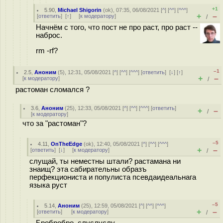
+1
5.90
,
Michael Shigorin
(
ok
), 07:35, 06/08/2021 [
^
] [
^^
] [
^^^
]
+
–
[
ответить
]
[
↑
] [
к модератору
]
/
Начнём с того, что пост не про раст, про раст --
наброс.
rm -rf?
–1
2.5
,
Аноним
(
5
), 12:31, 05/08/2021 [
^
] [
^^
] [
^^^
] [
ответить
]
[
↓
] [
↑
]
+
–
[
к модератору
]
/
растоман сломался ?
3.6
,
Аноним
(
25
), 12:33, 05/08/2021 [
^
] [
^^
] [
^^^
] [
ответить
]
+
–
/
[
к модератору
]
что за "растоман"?
–5
4.11
,
OnTheEdge
(
ok
), 12:40, 05/08/2021 [
^
] [
^^
] [
^^^
]
+
–
[
ответить
]
[
↓
] [
к модератору
]
/
слущай, ты неместны штали? растамана ни
знаищ? эта сабирательны образъ
перфекциониста и популиста псевдаидеальнага
языка руст
–5
5.14
,
Аноним
(
25
), 12:59, 05/08/2021 [
^
] [
^^
] [
^^^
]
+
–
[
ответить
]
[
к модератору
]
/