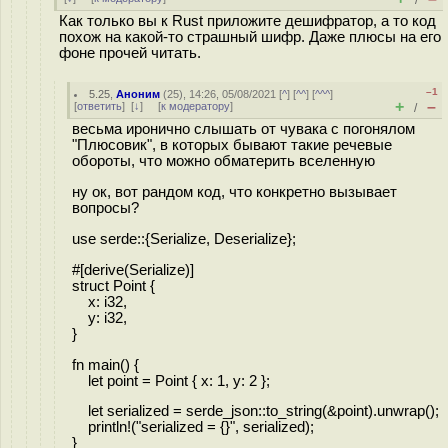
/
Как только вы к Rust приложите дешифратор, а то код
похож на какой-то страшный шифр. Даже плюсы на его
фоне прочей читать.
–1
5.25
,
Аноним
(
25
), 14:26, 05/08/2021 [
^
] [
^^
] [
^^^
]
+
–
[
ответить
]
[
↓
] [
к модератору
]
/
весьма иронично слышать от чувака с погонялом
"Плюсовик", в которых бывают такие речевые
обороты, что можно обматерить вселенную
ну ок, вот рандом код, что конкретно вызывает
вопросы?
use serde::{Serialize, Deserialize};
#[derive(Serialize)]
struct Point {
x: i32,
y: i32,
}
fn main() {
let point = Point { x: 1, y: 2 };
let serialized = serde_json::to_string(&point).unwrap();
println!("serialized = {}", serialized);
}