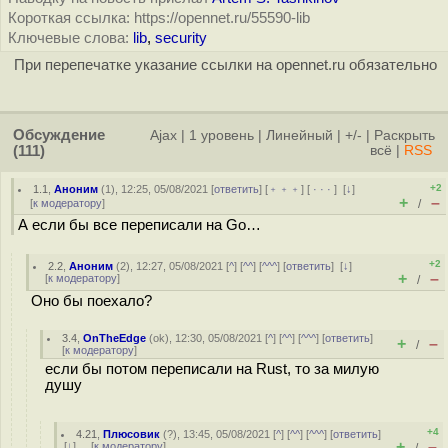
Короткая ссылка: https://opennet.ru/55590-lib
Ключевые слова:
lib
,
security
При перепечатке указание ссылки на opennet.ru обязательно
Обсуждение
Ajax
|
1 уровень
|
Линейный
|
+/-
|
Раскрыть
(111)
всё
|
RSS
+2
1.1
,
Аноним
(
1
), 12:25, 05/08/2021 [
ответить
] [
﹢﹢﹢
] [
· · ·
]
[
↓
]
+
–
[
к модератору
]
/
А если бы все переписали на Go…
+2
2.2
,
Аноним
(
2
), 12:27, 05/08/2021 [
^
] [
^^
] [
^^^
] [
ответить
]
[
↓
]
+
–
[
к модератору
]
/
Оно бы поехало?
3.4
,
OnTheEdge
(
ok
), 12:30, 05/08/2021 [
^
] [
^^
] [
^^^
] [
ответить
]
+
–
/
[
к модератору
]
если бы потом переписали на Rust, то за милую
душу
+4
4.21
,
Плюсовик
(
?
), 13:45, 05/08/2021 [
^
] [
^^
] [
^^^
] [
ответить
]
+
–
[
↓
] [
к модератору
]