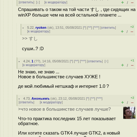
+
–
[
ответить
]
[
↓
] [
к модератору
]
/
Спрашивать о таком на той части すし , где сидящих на
winXP больше чем на всей остальной планете ...
+2
5.22
,
ryoken
(
ok
), 13:51, 05/08/2021 [
^
] [
^^
] [
^^^
] [
ответить
]
+
–
[
к модератору
]
/
>> すし
суши..? :D
+1
4.24
,
1
(
??
), 14:16, 05/08/2021 [
^
] [
^^
] [
^^^
] [
ответить
]
[
↑
]
+
–
[
к модератору
]
/
Не знаю, не знаю ...
Новое в большинстве случаев ХУЖЕ !
де мой любимый нетшкаф и интернет 1.0 ?
+2
4.73
,
Аноньимъ
(
ok
), 23:12, 05/08/2021 [
^
] [
^^
] [
^^^
]
+
–
[
ответить
]
[
к модератору
]
/
>что новое в большинстве случаев лучше?
Что-то практика последних 15 лет показывает
обратное.
Или хотите сказать GTK4 лучше GTK2, а новый