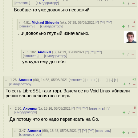
+
–
[
ответить
]
[
к модератору
]
/
Вообще-то уже довольно несвежий.
–1
4.91
,
Michael Shigorin
(
ok
), 07:38, 06/08/2021 [
^
] [
^^
] [
^^^
]
+
–
[
ответить
]
[
к модератору
]
/
...и довольно глупый изначально.
5.102
,
Аноним
(
-
), 14:19, 06/08/2021 [
^
] [
^^
] [
^^^
]
+
–
/
[
ответить
]
[
к модератору
]
уж куда ему до тебя
+1
1.26
,
Аноним
(
66
), 14:58, 05/08/2021 [
ответить
] [
﹢﹢﹢
] [
· · ·
]
[
↓
] [
↑
]
+
–
[
к модератору
]
/
То есть LibreSSL таки торт. Зачем ее из Void Linux убирали
решительно непонятно теперь.
–5
2.30
,
Аноним
(
1
), 15:16, 05/08/2021 [
^
] [
^^
] [
^^^
] [
ответить
]
[
↓
]
+
–
[
к модератору
]
/
Да потому что его надо переписать на Go.
3.47
,
Аноним
(
66
), 18:48, 05/08/2021 [
^
] [
^^
] [
^^^
] [
ответить
]
+
–
/
[
к модератору
]