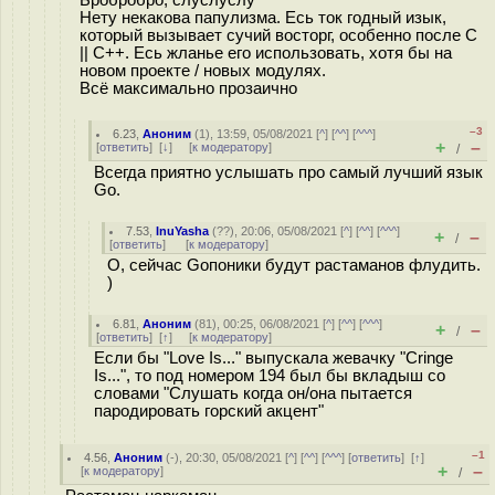
Бробробро, слуслуслу
Нету некакова папулизма. Есь ток годный изык,
который вызывает сучий восторг, особенно после C
|| C++. Есь жланье его использовать, хотя бы на
новом проекте / новых модулях.
Всё максимально прозаично
–3
6.23
,
Аноним
(
1
), 13:59, 05/08/2021 [
^
] [
^^
] [
^^^
]
+
–
[
ответить
]
[
↓
] [
к модератору
]
/
Всегда приятно услышать про самый лучший язык
Go.
7.53
,
InuYasha
(
??
), 20:06, 05/08/2021 [
^
] [
^^
] [
^^^
]
+
–
/
[
ответить
]
[
к модератору
]
О, сейчас Goпоники будут растаманов флудить.
)
6.81
,
Аноним
(
81
), 00:25, 06/08/2021 [
^
] [
^^
] [
^^^
]
+
–
/
[
ответить
]
[
↑
] [
к модератору
]
Если бы "Love Is..." выпускала жевачку "Cringe
Is...", то под номером 194 был бы вкладыш со
словами "Слушать когда он/она пытается
пародировать горский акцент"
–1
4.56
,
Аноним
(
-
), 20:30, 05/08/2021 [
^
] [
^^
] [
^^^
] [
ответить
]
[
↑
]
+
–
[
к модератору
]
/