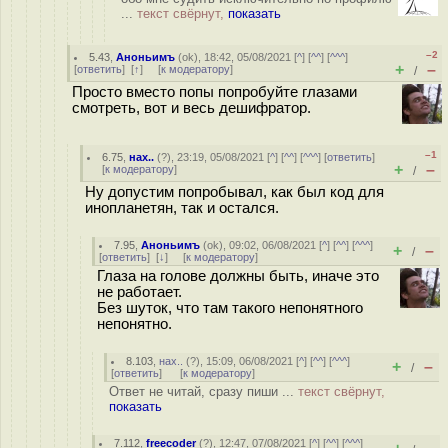
...
текст свёрнут,
показать
–2
5.43
,
Аноньимъ
(
ok
), 18:42, 05/08/2021 [
^
] [
^^
] [
^^^
]
+
–
[
ответить
]
[
↑
] [
к модератору
]
/
Просто вместо попы попробуйте глазами
смотреть, вот и весь дешифратор.
–1
6.75
,
нах..
(
?
), 23:19, 05/08/2021 [
^
] [
^^
] [
^^^
] [
ответить
]
+
–
[
к модератору
]
/
Ну допустим попробывал, как был код для
инопланетян, так и остался.
7.95
,
Аноньимъ
(
ok
), 09:02, 06/08/2021 [
^
] [
^^
] [
^^^
]
+
–
/
[
ответить
]
[
↓
] [
к модератору
]
Глаза на голове должны быть, иначе это
не работает.
Без шуток, что там такого непонятного
непонятно.
8.103
,
нах..
(
?
), 15:09, 06/08/2021 [
^
] [
^^
] [
^^^
]
+
–
/
[
ответить
]
[
к модератору
]
Ответ не читай, сразу пиши ...
текст свёрнут,
показать
7.112
,
freecoder
(
?
), 12:47, 07/08/2021 [
^
] [
^^
] [
^^^
]