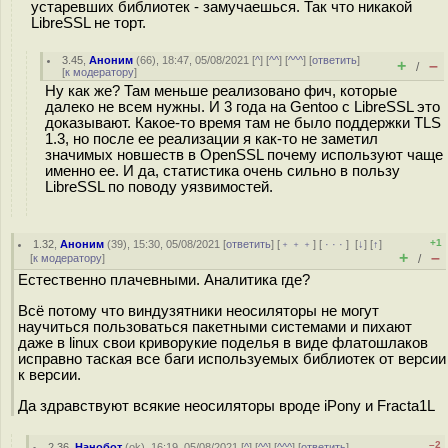
устаревших библиотек - замучаешься. Так что никакой
LibreSSL не торт.
3.45
,
Аноним
(
66
), 18:47, 05/08/2021 [
^
] [
^^
] [
^^^
] [
ответить
]
+
–
/
[
к модератору
]
Ну как же? Там меньше реализовано фич, которые
далеко не всем нужны. И 3 года на Gentoo с LibreSSL это
доказывают. Какое-то время там не было поддержки TLS
1.3, но после ее реализации я как-то не заметил
значимых новшеств в OpenSSL почему используют чаще
именно ее. И да, статистика очень сильно в пользу
LibreSSL по поводу уязвимостей.
+1
1.32
,
Аноним
(
39
), 15:30, 05/08/2021 [
ответить
] [
﹢﹢﹢
] [
· · ·
]
[
↓
] [
↑
]
+
–
[
к модератору
]
/
Естественно плачевными. Аналитика где?
Всё потому что виндузятники неосиляторы не могут
научиться пользоваться пакетными системами и пихают
даже в linux свои криворукие поделья в виде флатошлаков
исправно таская все баги используемых библиотек от версии
к версии.
Да здравствуют всякие неосиляторы вроде iPony и Fracta1L
–2
2.36
,
Нанобот
(
ok
), 16:19, 05/08/2021 [
^
] [
^^
] [
^^^
] [
ответить
]