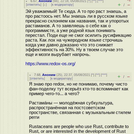
–2
6.67
,
Аноним
(
66
), 22:18, 05/08/2021 [
^
] [
^^
] [
^^^
]
+
–
[
ответить
]
[
↓
] [
к модератору
]
/
Эй уважаемый! Те сюда. А то про раст знаешь, а
про растоось нет. Мы знаешь ли в русском языке
прекрасно склоняем как названия, так и упоротых
растаманов. А то заявляешь о себе как о
программисте, а уже родной язык понимать
перестал. Поди еще не смог осилить русификацию
раста. Как лох на чужеродном языке строчишь
когда уже давно доказано что это снижает
эффективность на 30%. Ну в твоем случае это
еще и мозги вырубает напрочь.
https://www.redox-os.org/
7.68
,
Аноним
(
25
), 22:37, 05/08/2021 [
^
] [
^^
] [
^^^
]
+
–
/
[
ответить
]
[
к модератору
]
Я знаю про redox, но не понимаю, почему чисто
фан-поделку тут всерьёз кто-то вспоминает как
пример чего-то... а чего?
Растама́ны — молодёжная субкультура,
распространённая на постсоветском
пространстве, связанная с музыкальным стилем
регги
Rustaceans are people who use Rust, contribute to
Rust, or are interested in the development of Rust