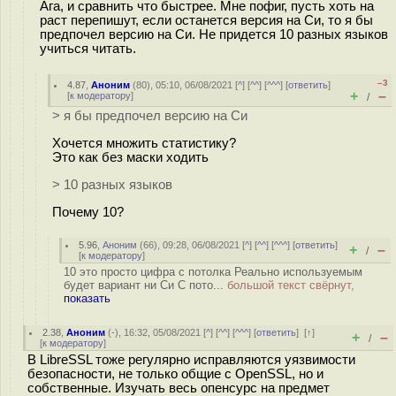
Ага, и сравнить что быстрее. Мне пофиг, пусть хоть на
раст перепишут, если останется версия на Си, то я бы
предпочел версию на Си. Не придется 10 разных языков
учиться читать.
–3
4.87
,
Аноним
(
80
), 05:10, 06/08/2021 [
^
] [
^^
] [
^^^
] [
ответить
]
+
–
[
к модератору
]
/
> я бы предпочел версию на Си
Хочется множить статистику?
Это как без маски ходить
> 10 разных языков
Почему 10?
5.96
,
Аноним
(
66
), 09:28, 06/08/2021 [
^
] [
^^
] [
^^^
] [
ответить
]
+
–
/
[
к модератору
]
10 это просто цифра с потолка Реально используемым
будет вариант ни Си С пото...
большой текст свёрнут,
показать
2.38
,
Аноним
(
-
), 16:32, 05/08/2021 [
^
] [
^^
] [
^^^
] [
ответить
]
[
↑
]
+
–
/
[
к модератору
]
В LibreSSL тоже регулярно исправляются уязвимости
безопасности, не только общие с OpenSSL, но и
собственные. Изучать весь опенсурс на предмет