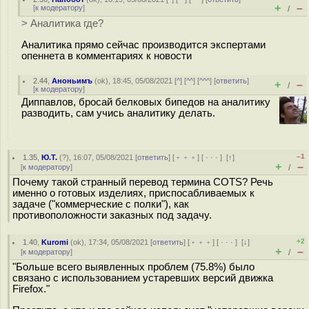
+
–
[
к модератору
]
/
> Аналитика где?
Аналитика прямо сейчас производится экспертами
опеннета в комментариях к новости
2.44
,
Аноньимъ
(
ok
), 18:45, 05/08/2021 [
^
] [
^^
] [
^^^
] [
ответить
]
+
–
/
[
к модератору
]
Диппавлов, бросай белковых бипедов на аналитику
разводить, сам учись аналитику делать.
–1
1.35
,
Ю.Т.
(
?
), 16:07, 05/08/2021 [
ответить
] [
﹢﹢﹢
] [
· · ·
]
[
↑
]
+
–
[
к модератору
]
/
Почему такой странный перевод термина COTS? Речь
именно о готовых изделиях, приспосабливаемых к
задаче ("коммерческие с полки"), как
противоположности заказных под задачу.
+2
1.40
,
Kuromi
(
ok
), 17:34, 05/08/2021 [
ответить
] [
﹢﹢﹢
] [
· · ·
]
[
↓
]
+
–
[
к модератору
]
/
"Больше всего выявленных проблем (75.8%) было
связано с использованием устаревших версий движка
Firefox."