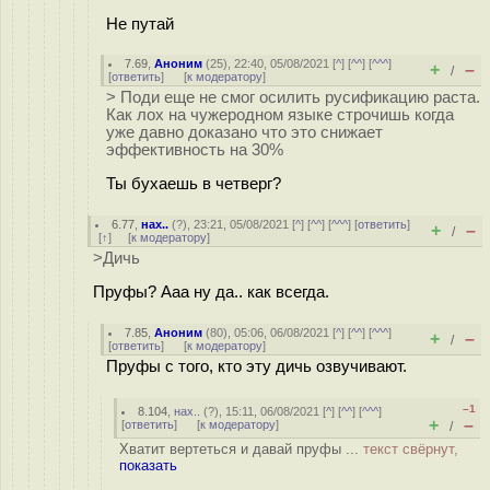
Не путай
7.69
,
Аноним
(
25
), 22:40, 05/08/2021 [
^
] [
^^
] [
^^^
]
+
–
/
[
ответить
]
[
к модератору
]
> Поди еще не смог осилить русификацию раста.
Как лох на чужеродном языке строчишь когда
уже давно доказано что это снижает
эффективность на 30%
Ты бухаешь в четверг?
6.77
,
нах..
(
?
), 23:21, 05/08/2021 [
^
] [
^^
] [
^^^
] [
ответить
]
+
–
/
[
↑
] [
к модератору
]
>Дичь
Пруфы? Ааа ну да.. как всегда.
7.85
,
Аноним
(
80
), 05:06, 06/08/2021 [
^
] [
^^
] [
^^^
]
+
–
/
[
ответить
]
[
к модератору
]
Пруфы с того, кто эту дичь озвучивают.
–1
8.104
,
нах..
(
?
), 15:11, 06/08/2021 [
^
] [
^^
] [
^^^
]
+
–
[
ответить
]
[
к модератору
]
/
Хватит вертеться и давай пруфы ...
текст свёрнут,
показать