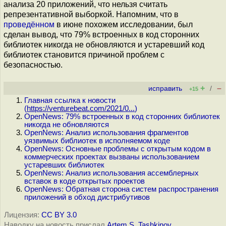
анализа 20 приложений, что нельзя считать
репрезентативной выборкой. Напомним, что в
проведённом
в июне похожем исследовании, был
сделан вывод, что 79% встроенных в код сторонних
библиотек никогда не обновляются и устаревший код
библиотек становится причиной проблем с
безопасностью.
+
–
исправить
/
+15
Главная ссылка к новости
(
https://venturebeat.com/2021/0...
)
OpenNews: 79% встроенных в код сторонних библиотек
никогда не обновляются
OpenNews: Анализ использования фрагментов
уязвимых библиотек в исполняемом коде
OpenNews: Основные проблемы с открытым кодом в
коммерческих проектах вызваны использованием
устаревших библиотек
OpenNews: Анализ использования ассемблерных
вставок в коде открытых проектов
OpenNews: Обратная сторона систем распространения
приложений в обход дистрибутивов
Лицензия:
CC BY 3.0
Наводку на новость прислал
Artem S. Tashkinov