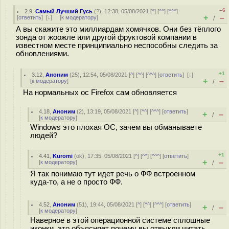
–6
2.9
,
Самый Лучший Гусь
(
?
), 12:38, 05/08/2021 [
^
] [
^^
] [
^^^
]
+
–
[
ответить
]
[
↓
] [
к модератору
]
/
А вы скажите это миллиардам хомячков. Они без тёплого
зонда от жоожле или другой фруктовой компании в
известном месте принципиально неспособны следить за
обновлениями.
+1
3.12
,
Аноним
(
25
), 12:54, 05/08/2021 [
^
] [
^^
] [
^^^
] [
ответить
]
[
↓
]
+
–
[
к модератору
]
/
На нормальных ос Firefox сам обновляется
4.18
,
Аноним
(
2
), 13:19, 05/08/2021 [
^
] [
^^
] [
^^^
] [
ответить
]
+
–
/
[
к модератору
]
Windows это плохая ОС, зачем вы обманываете
людей?
+1
4.41
,
Kuromi
(
ok
), 17:35, 05/08/2021 [
^
] [
^^
] [
^^^
] [
ответить
]
+
–
[
к модератору
]
/
Я так понимаю тут идет речь о ФФ встроенном
куда-то, а не о просто ФФ.
4.52
,
Аноним
(
51
), 19:44, 05/08/2021 [
^
] [
^^
] [
^^^
] [
ответить
]
+
–
/
[
к модератору
]
Наверное в этой операционной системе сплошные
иконки, это объясняет почему вы отвыкли читать