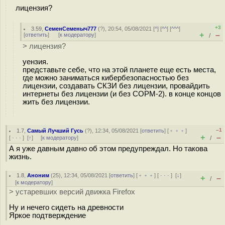
лицензия?
+3
3.59
,
СеменСеменыч777
(
?
), 20:54, 05/08/2021 [
^
] [
^^
] [
^^^
]
+
–
[
ответить
]
[
к модератору
]
/
> лицензия?
уензия.
представьте себе, что на этой планете еще есть места,
где можно заниматься кибербезопасностью без
лицензии, создавать СКЗИ без лицензии, провайдить
интернеты без лицензии (и без СОРМ-2). в конце концов
жить без лицензии.
–1
1.7
,
Самый Лучший Гусь
(
?
), 12:34, 05/08/2021 [
ответить
] [
﹢﹢﹢
]
+
–
[
· · ·
]
[
↑
] [
к модератору
]
/
А я уже давным давно об этом предупреждал. Но такова
жизнь.
1.8
,
Аноним
(
25
), 12:34, 05/08/2021 [
ответить
] [
﹢﹢﹢
] [
· · ·
]
[
↓
]
+
–
/
[
к модератору
]
> устаревших версий движка Firefox
Ну и нечего сидеть на древности
Яркое подтверждение