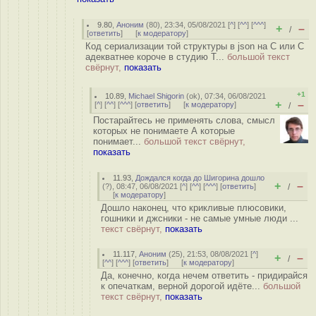
9.80
,
Аноним
(
80
), 23:34, 05/08/2021 [
^
] [
^^
] [
^^^
]
+
–
/
[
ответить
]
[
к модератору
]
Код сериализации той структуры в json на C или C
адекватнее короче в студию Т...
большой текст
свёрнут,
показать
+1
10.89
,
Michael Shigorin
(
ok
), 07:34, 06/08/2021
+
–
[
^
] [
^^
] [
^^^
] [
ответить
]
[
к модератору
]
/
Постарайтесь не применять слова, смысл
которых не понимаете А которые
понимает...
большой текст свёрнут,
показать
11.93
,
Дождался когда до Шигорина дошло
+
–
(
?
), 08:47, 06/08/2021 [
^
] [
^^
] [
^^^
] [
ответить
]
/
[
к модератору
]
Дошло наконец, что крикливые плюсовики,
гошники и джсники - не самые умные люди ...
текст свёрнут,
показать
11.117
,
Аноним
(
25
), 21:53, 08/08/2021 [
^
]
+
–
/
[
^^
] [
^^^
] [
ответить
]
[
к модератору
]
Да, конечно, когда нечем ответить - придирайся
к опечаткам, верной дорогой идёте...
большой
текст свёрнут,
показать