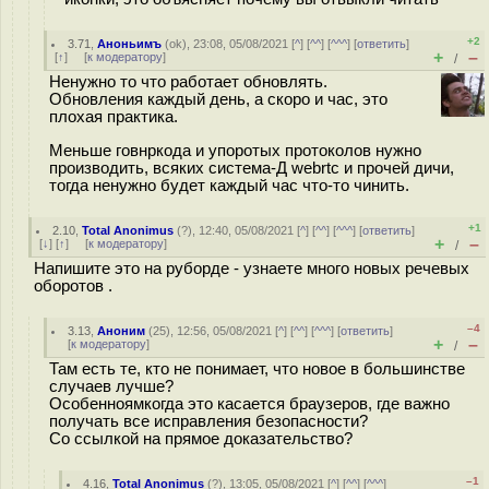
+2
3.71
,
Аноньимъ
(
ok
), 23:08, 05/08/2021 [
^
] [
^^
] [
^^^
] [
ответить
]
+
–
[
↑
] [
к модератору
]
/
Ненужно то что работает обновлять.
Обновления каждый день, а скоро и час, это
плохая практика.
Меньше говнркода и упоротых протоколов нужно
производить, всяких система-Д webrtc и прочей дичи,
тогда ненужно будет каждый час что-то чинить.
+1
2.10
,
Total Anonimus
(
?
), 12:40, 05/08/2021 [
^
] [
^^
] [
^^^
] [
ответить
]
+
–
[
↓
] [
↑
] [
к модератору
]
/
Напишите это на руборде - узнаете много новых речевых
оборотов .
–4
3.13
,
Аноним
(
25
), 12:56, 05/08/2021 [
^
] [
^^
] [
^^^
] [
ответить
]
+
–
[
к модератору
]
/
Там есть те, кто не понимает, что новое в большинстве
случаев лучше?
Особенноямкогда это касается браузеров, где важно
получать все исправления безопасности?
Со ссылкой на прямое доказательство?
–1
4.16
,
Total Anonimus
(
?
), 13:05, 05/08/2021 [
^
] [
^^
] [
^^^
]