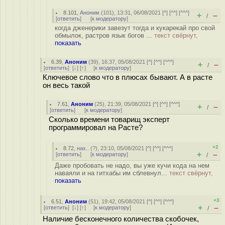
8.101
,
Аноним
(
101
), 13:31, 06/08/2021 [
^
] [
^^
] [
^^^
]
+
–
/
[
ответить
]
[
к модератору
]
когда дженерики завезут тогда и кукарекай про свой
обмылок, растров язык богов ...
текст свёрнут,
показать
6.39
,
Аноним
(
39
), 16:37, 05/08/2021 [
^
] [
^^
] [
^^^
]
+
–
/
[
ответить
]
[
↓
] [
↑
] [
к модератору
]
Ключевое слово что в плюсах бывают. А в расте
он весь такой
7.61
,
Аноним
(
25
), 21:39, 05/08/2021 [
^
] [
^^
] [
^^^
]
+
–
/
[
ответить
]
[
к модератору
]
Сколько времени товарищ эксперт
программировал на Расте?
+2
8.72
,
нах..
(
?
), 23:10, 05/08/2021 [
^
] [
^^
] [
^^^
]
+
–
[
ответить
]
[
к модератору
]
/
Даже пробовать не надо, вы уже кучи кода на нем
наваяли и на гитхабы им сблевнул...
текст свёрнут,
показать
+3
6.51
,
Аноним
(
51
), 19:42, 05/08/2021 [
^
] [
^^
] [
^^^
]
+
–
[
ответить
]
[
↓
] [
↑
] [
к модератору
]
/
Наличие бесконечного количества скобочек,