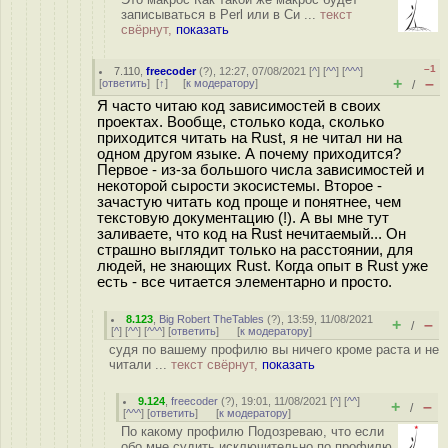
записываться в Perl или в Си ...
текст
свёрнут,
показать
–1
7.110
,
freecoder
(
?
), 12:27, 07/08/2021 [
^
] [
^^
] [
^^^
]
+
–
[
ответить
]
[
↑
] [
к модератору
]
/
Я часто читаю код зависимостей в своих
проектах. Вообще, столько кода, сколько
приходится читать на Rust, я не читал ни на
одном другом языке. А почему приходится?
Первое - из-за большого числа зависимостей и
некоторой сырости экосистемы. Второе -
зачастую читать код проще и понятнее, чем
текстовую документацию (!). А вы мне тут
заливаете, что код на Rust нечитаемый... Он
страшно выглядит только на расстоянии, для
людей, не знающих Rust. Когда опыт в Rust уже
есть - все читается элементарно и просто.
8.123
,
Big Robert TheTables
(
?
), 13:59, 11/08/2021
+
–
/
[
^
] [
^^
] [
^^^
] [
ответить
]
[
к модератору
]
судя по вашему профилю вы ничего кроме раста и не
читали ...
текст свёрнут,
показать
9.124
,
freecoder
(
?
), 19:01, 11/08/2021 [
^
] [
^^
]
+
–
/
[
^^^
] [
ответить
]
[
к модератору
]
По какому профилю Подозреваю, что если
обо мне судить исключительно по профилю