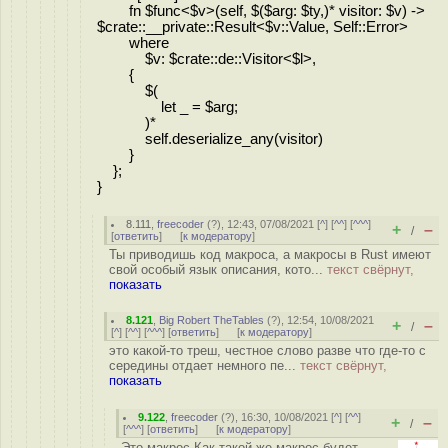
fn $func<$v>(self, $($arg: $ty,)* visitor: $v) ->
$crate::__private::Result<$v::Value, Self::Error>
where
$v: $crate::de::Visitor<$l>,
{
$(
let _ = $arg;
)*
self.deserialize_any(visitor)
}
};
}
8.111
,
freecoder
(
?
), 12:43, 07/08/2021 [
^
] [
^^
] [
^^^
]
+
–
/
[
ответить
]
[
к модератору
]
Ты приводишь код макроса, а макросы в Rust имеют
свой особый язык описания, кото...
текст свёрнут,
показать
8.121
,
Big Robert TheTables
(
?
), 12:54, 10/08/2021
+
–
/
[
^
] [
^^
] [
^^^
] [
ответить
]
[
к модератору
]
это какой-то треш, честное слово разве что где-то с
середины отдает немного пе...
текст свёрнут,
показать
9.122
,
freecoder
(
?
), 16:30, 10/08/2021 [
^
] [
^^
]
+
–
/
[
^^^
] [
ответить
]
[
к модератору
]
Это макрос Как такой же макрос будет