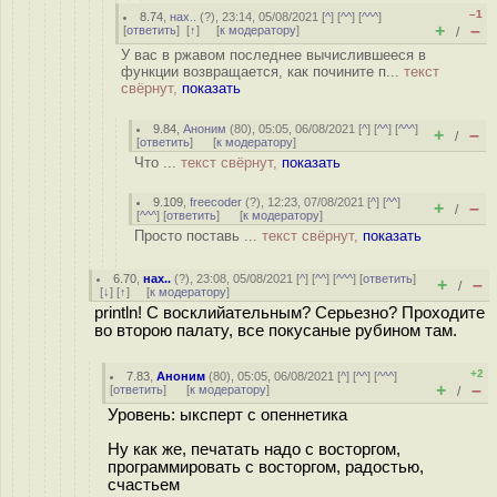
–1
8.74
,
нах..
(
?
), 23:14, 05/08/2021 [
^
] [
^^
] [
^^^
]
+
–
[
ответить
]
[
↑
] [
к модератору
]
/
У вас в ржавом последнее вычислившееся в
функции возвращается, как почините п...
текст
свёрнут,
показать
9.84
,
Аноним
(
80
), 05:05, 06/08/2021 [
^
] [
^^
] [
^^^
]
+
–
/
[
ответить
]
[
к модератору
]
Что ...
текст свёрнут,
показать
9.109
,
freecoder
(
?
), 12:23, 07/08/2021 [
^
] [
^^
]
+
–
/
[
^^^
] [
ответить
]
[
к модератору
]
Просто поставь ...
текст свёрнут,
показать
6.70
,
нах..
(
?
), 23:08, 05/08/2021 [
^
] [
^^
] [
^^^
] [
ответить
]
+
–
/
[
↓
] [
↑
] [
к модератору
]
println! С восклийательным? Серьезно? Проходите
во второю палату, все покусаные рубином там.
+2
7.83
,
Аноним
(
80
), 05:05, 06/08/2021 [
^
] [
^^
] [
^^^
]
+
–
[
ответить
]
[
к модератору
]
/
Уровень: ыксперт с опеннетика
Ну как же, печатать надо с восторгом,
программировать с восторгом, радостью,
счастьем