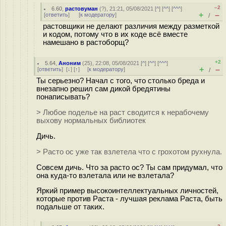
–2
6.60
,
растовуман
(
?
), 21:21, 05/08/2021 [
^
] [
^^
] [
^^^
]
+
–
[
ответить
]
[
к модератору
]
/
растовщики не делают различия между разметкой
и кодом, потому что в их коде всё вместе
намешано в растоборщ?
+2
5.64
,
Аноним
(
25
), 22:08, 05/08/2021 [
^
] [
^^
] [
^^^
]
+
–
[
ответить
]
[
↓
] [
↑
] [
к модератору
]
/
Ты серьезно? Начал с того, что столько бреда и
внезапно решил сам дикой бредятины
понаписывать?
> Любое поделье на раст сводится к нерабочему
выхову нормальных библиотек
Дичь.
> Расто ос уже так взлетела что с грохотом рухнула.
Совсем дичь. Что за расто ос? Ты сам придумал, что
она куда-то взлетала или не взлетала?
Яркий пример высокоинтеллектуальных личностей,
которые против Раста - лучшая реклама Раста, быть
подальше от таких.