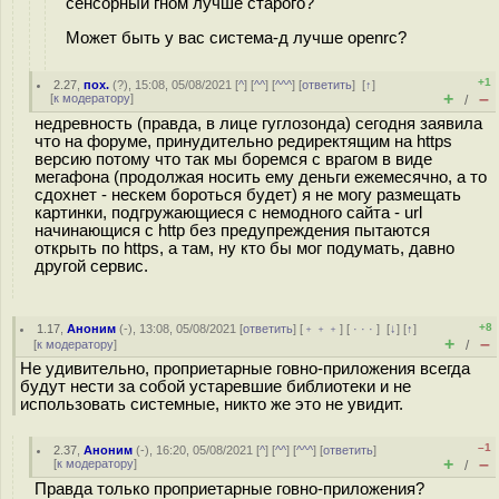
сенсорный гном лучше старого?
Может быть у вас система-д лучше openrc?
+1
2.27
,
пох.
(
?
), 15:08, 05/08/2021 [
^
] [
^^
] [
^^^
] [
ответить
]
[
↑
]
+
–
[
к модератору
]
/
недревность (правда, в лице гуглозонда) сегодня заявила
что на форуме, принудительно редиректящим на https
версию потому что так мы боремся с врагом в виде
мегафона (продолжая носить ему деньги ежемесячно, а то
сдохнет - нескем бороться будет) я не могу размещать
картинки, подгружающиеся с немодного сайта - url
начинающися с http без предупреждения пытаются
открыть по https, а там, ну кто бы мог подумать, давно
другой сервис.
+8
1.17
,
Аноним
(
-
), 13:08, 05/08/2021 [
ответить
] [
﹢﹢﹢
] [
· · ·
]
[
↓
] [
↑
]
+
–
[
к модератору
]
/
Не удивительно, проприетарные говно-приложения всегда
будут нести за собой устаревшие библиотеки и не
использовать системные, никто же это не увидит.
–1
2.37
,
Аноним
(
-
), 16:20, 05/08/2021 [
^
] [
^^
] [
^^^
] [
ответить
]
+
–
[
к модератору
]
/
Правда только проприетарные говно-приложения?