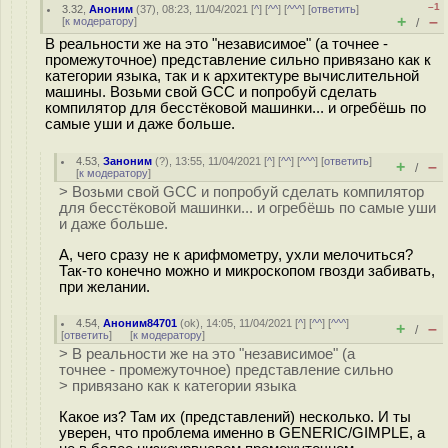
–1
3.32
,
Аноним
(
37
), 08:23, 11/04/2021 [
^
] [
^^
] [
^^^
] [
ответить
]
+
–
[
к модератору
]
/
В реальности же на это "независимое" (а точнее -
промежуточное) представление сильно привязано как к
категории языка, так и к архитектуре вычислительной
машины. Возьми свой GCC и попробуй сделать
компилятор для бесстёковой машинки... и огребёшь по
самые уши и даже больше.
4.53
,
Заноним
(
?
), 13:55, 11/04/2021 [
^
] [
^^
] [
^^^
] [
ответить
]
+
–
/
[
к модератору
]
> Возьми свой GCC и попробуй сделать компилятор
для бесстёковой машинки... и огребёшь по самые уши
и даже больше.
А, чего сразу не к арифмометру, ухли мелочиться?
Так-то конечно можно и микроскопом гвозди забивать,
при желании.
4.54
,
Аноним84701
(
ok
), 14:05, 11/04/2021 [
^
] [
^^
] [
^^^
]
+
–
/
[
ответить
]
[
к модератору
]
> В реальности же на это "независимое" (а
точнее - промежуточное) представление сильно
> привязано как к категории языка
Какое из? Там их (представлений) несколько. И ты
уверен, что проблема именно в GENERIC/GIMPLE, а