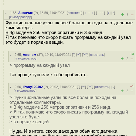
1.63
,
Анончик
(
?
), 18:59, 11/04/2021 [
ответить
] [
﹢﹢﹢
] [
· · ·
]
[
↓
] [
↑
]
+
–
/
[
к модератору
]
Функциональные узлы пк все больше походы на отдельные
компьютеры.
В 4g модеме 256 метров опративки и 256 нанд.
Я так понимаю что скоро писать программу на каждый узел
это будет в порядке вещей.
+3
2.65
,
Аноним
(
37
), 19:10, 11/04/2021 [
^
] [
^^
] [
^^^
] [
ответить
]
+
–
[
к модератору
]
/
> программу на каждый узел
Так проще туннели к тебе пробивать.
–1
2.66
,
iPony129402
(
?
), 20:02, 11/04/2021 [
^
] [
^^
] [
^^^
] [
ответить
]
[
↓
]
+
–
[
к модератору
]
/
> Функциональные узлы пк все больше походы на
отдельные компьютеры.
> В 4g модеме 256 метров опративки и 256 нанд.
> Я так понимаю что скоро писать программу на каждый
узел это будет
> в порядке вещей.
Ну да. И в итоге, скоро даже для обычного датчика
освещения нужно будет несколько гигабайт оперативки