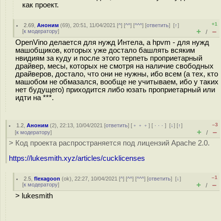
как проект.
+1
2.69
,
Аноним
(
69
), 20:51, 11/04/2021 [
^
] [
^^
] [
^^^
] [
ответить
]
[
↑
]
+
–
[
к модератору
]
/
OpenVino делается для нужд Интела, а hpvm - для нужд
машобщиков, которых уже достало башлять всяким
нвидиям за куду и после этого терпеть проприетарный
драйвер, месы, которых не смотря на наличие свободных
драйверов, достало, что они не нужны, ибо всем (а тех, кто
машобом не обмазался, вообще не учитываем, ибо у таких
нет будущего) приходится либо юзать проприетарный или
идти на ***.
–3
1.2
,
Аноним
(
2
), 22:13, 10/04/2021 [
ответить
] [
﹢﹢﹢
] [
· · ·
]
[
↓
] [
↑
]
+
–
[
к модератору
]
/
> Код проекта распространяется под лицензий Apache 2.0.
https://lukesmith.xyz/articles/cucklicenses
–1
2.5
,
flexagoon
(
ok
), 22:27, 10/04/2021 [
^
] [
^^
] [
^^^
] [
ответить
]
[
↓
]
+
–
[
к модератору
]
/
> lukesmith