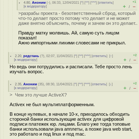
+1
4.80
,
Аноним
(
-
), 06:33, 12/04/2021 [
^
] [
^^
] [
^^^
] [
ответить
]
+
–
[
к модератору
]
/
>разрабы проекта - безответственный сброд, который
что-то делает просто потому что делает и не может
даже внятно объяснить, почему и зачем он это делает..
Правду матку молвишь. Ай, самую суть лицом
показал!
Ажно импортными лихими словесами не прикрыл.
+2
2.20
,
редстань
(
?
), 02:07, 11/04/2021 [
^
] [
^^
] [
^^^
] [
ответить
]
[
↑
]
+
–
[
к модератору
]
/
Но ведь они потрудились и расписали. Тебе просто лень
изучать вопрос.
+2
2.35
,
Аноним
(
35
), 08:30, 11/04/2021 [
^
] [
^^
] [
^^^
] [
ответить
]
[
↓
]
+
–
[
к модератору
]
/
> Чем это лучше ActiveX?
Activex не был мультиплатформенным.
В конце нулевых, в начале 10-х, приходилось обходить
стороной банки использующие activex для цифровой
подписи платежек юр. лицами. Благо уже тогда топовые
банки использовали java апплеты, а позже java web start,
это работало и под linux и под mac.