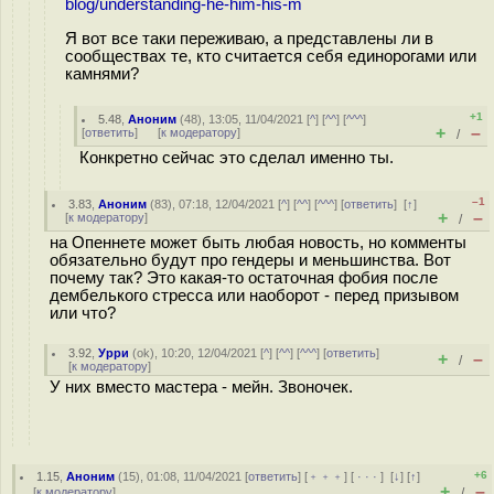
blog/understanding-he-him-his-m
Я вот все таки переживаю, а представлены ли в
сообществах те, кто считается себя единорогами или
камнями?
+1
5.48
,
Аноним
(
48
), 13:05, 11/04/2021 [
^
] [
^^
] [
^^^
]
+
–
[
ответить
]
[
к модератору
]
/
Конкретно сейчас это сделал именно ты.
–1
3.83
,
Аноним
(
83
), 07:18, 12/04/2021 [
^
] [
^^
] [
^^^
] [
ответить
]
[
↑
]
+
–
[
к модератору
]
/
на Опеннете может быть любая новость, но комменты
обязательно будут про гендеры и меньшинства. Вот
почему так? Это какая-то остаточная фобия после
дембелького стресса или наоборот - перед призывом
или что?
3.92
,
Урри
(
ok
), 10:20, 12/04/2021 [
^
] [
^^
] [
^^^
] [
ответить
]
+
–
/
[
к модератору
]
У них вместо мастера - мейн. Звоночек.
+6
1.15
,
Аноним
(
15
), 01:08, 11/04/2021 [
ответить
] [
﹢﹢﹢
] [
· · ·
]
[
↓
] [
↑
]
+
–
[
к модератору
]
/