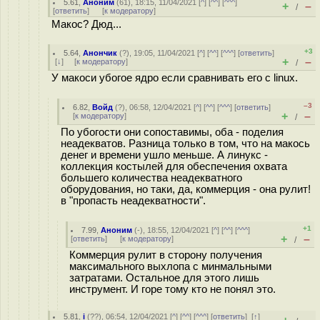
5.61
,
Аноним
(
61
), 18:15, 11/04/2021 [
^
] [
^^
] [
^^^
]
+
–
/
[
ответить
]
[
к модератору
]
Макос? Дюд...
+3
5.64
,
Анончик
(
?
), 19:05, 11/04/2021 [
^
] [
^^
] [
^^^
] [
ответить
]
+
–
[
↓
] [
к модератору
]
/
У макоси убогое ядро если сравнивать его с linux.
–3
6.82
,
Войд
(
?
), 06:58, 12/04/2021 [
^
] [
^^
] [
^^^
] [
ответить
]
+
–
[
к модератору
]
/
По убогости они сопоставимы, оба - поделия
неадекватов. Разница только в том, что на макось
денег и времени ушло меньше. А линукс -
коллекция костылей для обеспечения охвата
большего количества неадекватного
оборудования, но таки, да, коммерция - она рулит!
в "пропасть неадекватности".
+1
7.99
,
Аноним
(
-
), 18:55, 12/04/2021 [
^
] [
^^
] [
^^^
]
+
–
[
ответить
]
[
к модератору
]
/
Коммерция рулит в сторону получения
максимального выхлопа с минмальными
затратами. Остальное для этого лишь
инструмент. И горе тому кто не понял это.
5.81
,
i
(
??
), 06:54, 12/04/2021 [
^
] [
^^
] [
^^^
] [
ответить
]
[
↑
]