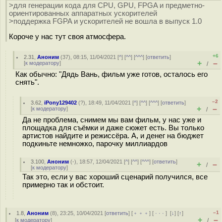
>для генерации кода для CPU, GPU, FPGA и предметно-
ориентированных аппаратных ускорителей
>поддержка FGPA и ускорителей не вошла в выпуск 1.0
Короче у нас тут своя атмосфера.
+6
2.31
,
Аноним
(
37
), 08:15, 11/04/2021 [
^
] [
^^
] [
^^^
] [
ответить
]
+
–
[
к модератору
]
/
Как обычно: "Дядь Вань, фильм уже готов, осталось его
снять".
–2
3.62
,
iPony129402
(
?
), 18:49, 11/04/2021 [
^
] [
^^
] [
^^^
] [
ответить
]
+
–
[
к модератору
]
/
Да не проблема, снимем мы вам фильм, у нас уже и
площадка для съёмки и даже сюжет есть. Вы только
артистов найдите и режиссёра. А, и денег на бюджет
подкиньте немножко, парочку миллиардов
3.100
,
Аноним
(
-
), 18:57, 12/04/2021 [
^
] [
^^
] [
^^^
] [
ответить
]
+
–
/
[
к модератору
]
Так это, если у вас хороший сценарий получился, все
примерно так и обстоит.
–1
1.8
,
Аноним
(
8
), 23:25, 10/04/2021 [
ответить
] [
﹢﹢﹢
] [
· · ·
]
[
↓
] [
↑
]
+
–
[
к модератору
]
/