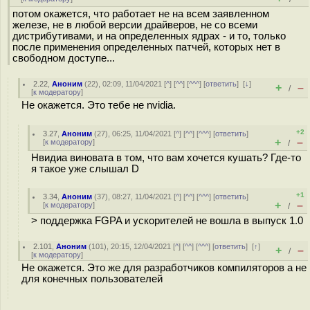
потом окажется, что работает не на всем заявленном
железе, не в любой версии драйверов, не со всеми
дистрибутивами, и на определенных ядрах - и то, только
после применения определенных патчей, которых нет в
свободном доступе...
2.22
,
Аноним
(
22
), 02:09, 11/04/2021 [
^
] [
^^
] [
^^^
] [
ответить
]
[
↓
]
+
–
/
[
к модератору
]
Не окажется. Это тебе не nvidia.
+2
3.27
,
Аноним
(
27
), 06:25, 11/04/2021 [
^
] [
^^
] [
^^^
] [
ответить
]
+
–
[
к модератору
]
/
Нвидиа виновата в том, что вам хочется кушать? Где-то
я такое уже слышал D
+1
3.34
,
Аноним
(
37
), 08:27, 11/04/2021 [
^
] [
^^
] [
^^^
] [
ответить
]
+
–
[
к модератору
]
/
> поддержка FGPA и ускорителей не вошла в выпуск 1.0
2.101
,
Аноним
(
101
), 20:15, 12/04/2021 [
^
] [
^^
] [
^^^
] [
ответить
]
[
↑
]
+
–
/
[
к модератору
]
Не окажется. Это же для разработчиков компиляторов а не
для конечных пользователей