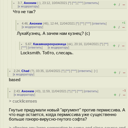
3.7
,
Аноним
(
-
), 23:12, 10/04/2021 [
^
] [
^^
] [
^^^
] [
ответить
]
+
–
/
[
к модератору
]
Что не так?
+1
4.46
,
Аноним
(
46
), 12:44, 11/04/2021 [
^
] [
^^
] [
^^^
] [
ответить
]
+
–
[
к модератору
]
/
ЛукаКузнец. А зачем нам кузнец? (с)
5.67
,
Какаянахренразница
(
ok
), 20:16, 11/04/2021 [
^
] [
^^
]
+
–
/
[
^^^
] [
ответить
]
[
к модератору
]
Locksmith. Тобто, слесарь.
2.24
,
Chad
(
?
), 03:35, 11/04/2021 [
^
] [
^^
] [
^^^
] [
ответить
]
[
↑
]
+
–
/
[
к модератору
]
based
–1
2.43
,
Аноним
(
43
), 11:59, 11/04/2021 [
^
] [
^^
] [
^^^
] [
ответить
]
+
–
[
к модератору
]
/
> cucklicenses
Гнутые придумали новый "аргумент" против пермиссива. А
что еще остается, когда пермиссива уже существенно
больше гоноро-вирусно-гнутого софта?
> allowing any large corporation to come and close-source and