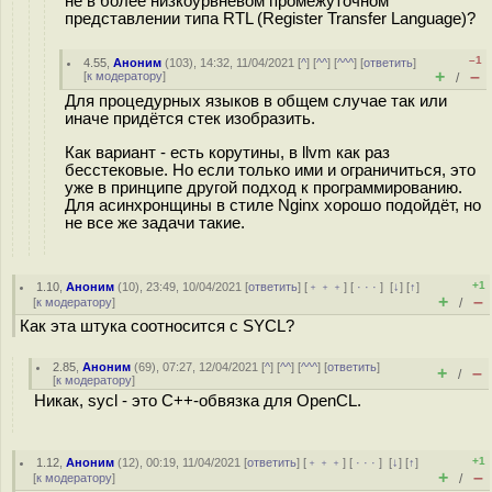
не в более низкоурвневом промежуточном
представлении типа RTL (Register Transfer Language)?
–1
4.55
,
Аноним
(
103
), 14:32, 11/04/2021 [
^
] [
^^
] [
^^^
] [
ответить
]
+
–
[
к модератору
]
/
Для процедурных языков в общем случае так или
иначе придётся стек изобразить.
Как вариант - есть корутины, в llvm как раз
бесстековые. Но если только ими и ограничиться, это
уже в принципе другой подход к программированию.
Для асинхронщины в стиле Nginx хорошо подойдёт, но
не все же задачи такие.
+1
1.10
,
Аноним
(
10
), 23:49, 10/04/2021 [
ответить
] [
﹢﹢﹢
] [
· · ·
]
[
↓
] [
↑
]
+
–
[
к модератору
]
/
Как эта штука соотносится с SYCL?
2.85
,
Аноним
(
69
), 07:27, 12/04/2021 [
^
] [
^^
] [
^^^
] [
ответить
]
+
–
/
[
к модератору
]
Никак, sycl - это C++-обвязка для OpenCL.
+1
1.12
,
Аноним
(
12
), 00:19, 11/04/2021 [
ответить
] [
﹢﹢﹢
] [
· · ·
]
[
↓
] [
↑
]
+
–
[
к модератору
]
/