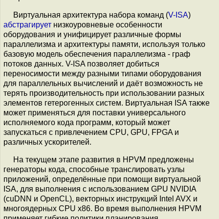
Виртуальная архитектура набора команд (
V-ISA
)
абстрагирует
низкоуровневые особенности
оборудования и унифицирует различные формы
параллелизма и архитектуры памяти, используя только
базовую модель обеспечения параллелизма - граф
потоков данных. V-ISA позволяет добиться
переносимости между разными типами оборудования
для параллельных вычислений и даёт возможность не
терять производительность при использовании разных
элементов гетерогенных систем. Виртуальная ISA также
может применяться для поставки универсального
исполняемого кода программ, который может
запускаться с привлечением CPU, GPU, FPGA и
различных ускорителей.
На текущем этапе развития в HPVM предложены
генераторы кода, способные транслировать узлы
приложений, определённые при помощи виртуальной
ISA, для выполнения с использованием GPU NVIDIA
(cuDNN и OpenCL), векторных инструкций Intel AVX и
многоядерных CPU x86. Во время выполнения HPVM
применяет гибкие политики планирования