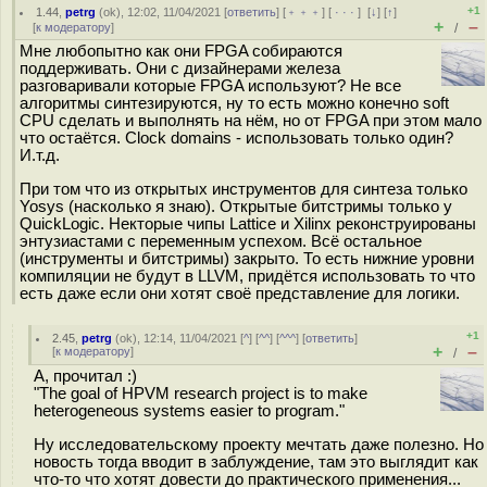
+1
1.44
,
petrg
(
ok
), 12:02, 11/04/2021 [
ответить
] [
﹢﹢﹢
] [
· · ·
]
[
↓
] [
↑
]
+
–
[
к модератору
]
/
Мне любопытно как они FPGA собираются
поддерживать. Они с дизайнерами железа
разговаривали которые FPGA используют? Не все
алгоритмы синтезируются, ну то есть можно конечно soft
CPU сделать и выполнять на нём, но от FPGA при этом мало
что остаётся. Clock domains - использовать только один?
И.т.д.
При том что из открытых инструментов для синтеза только
Yosys (насколько я знаю). Открытые битстримы только у
QuickLogic. Некторые чипы Lattice и Xilinx реконструированы
энтузиастами с переменным успехом. Всё остальное
(инструменты и битстримы) закрыто. То есть нижние уровни
компиляции не будут в LLVM, придётся использовать то что
есть даже если они хотят своё представление для логики.
+1
2.45
,
petrg
(
ok
), 12:14, 11/04/2021 [
^
] [
^^
] [
^^^
] [
ответить
]
+
–
[
к модератору
]
/
А, прочитал :)
"The goal of HPVM research project is to make
heterogeneous systems easier to program."
Ну исследовательскому проекту мечтать даже полезно. Но
новость тогда вводит в заблуждение, там это выглядит как
что-то что хотят довести до практического применения...