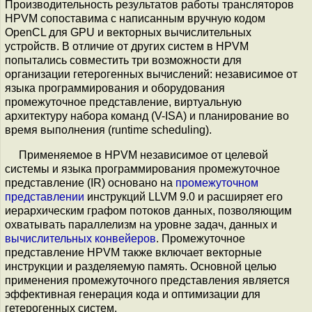
Производительность результатов работы трансляторов
HPVM сопоставима с написанным вручную кодом
OpenCL для GPU и векторных вычислительных
устройств. В отличие от других систем в HPVM
попытались совместить три возможности для
организации гетерогенных вычислений: независимое от
языка программирования и оборудования
промежуточное представление, виртуальную
архитектуру набора команд (V-ISA) и планирование во
время выполнения (runtime scheduling).
Применяемое в HPVM независимое от целевой
системы и языка программирования промежуточное
представление (IR) основано на
промежуточном
представлении
инструкций LLVM 9.0 и расширяет его
иерархическим графом потоков данных, позволяющим
охватывать параллелизм на уровне задач, данных и
вычислительных конвейеров
. Промежуточное
представление HPVM также включает векторные
инструкции и разделяемую память. Основной целью
применения промежуточного представления является
эффективная генерация кода и оптимизации для
гетерогенных систем.