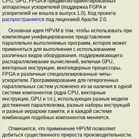
CPU, GPU, FPGA и предметно-ориентированных
аппаратных ускорителей (поддержка FGPA и
ускорителей не вошла в выпуск 1.0). Код проекта
распространяется
под лицензией Apache 2.0.
Основная идея HPVM в том, чтобы использовать при
компиляции унифицированное представление
параллельно выполняемых программ, которое может
применяться для выполнения с использованием
различных видов оборудования, поддерживающего
распараллеливание вычислений, включая GPU,
векторные инструкции, многоядерные процессоры,
FPGA и различные специализированные чипы-
ускорители. Программирование для гетерогенных
параллельных систем усложнено из-за наличия в одной
системе компонентов (ядра CPU, векторные
инструкции, GPU и т.п.), использующих разные модели
достижения параллелизма, разные наборы инструкций
и разные иерархии памяти, и в каждой системе
комбинация подобных компонентов меняется.
Отмечается, что применение HPVM позволяет
добиться существенного прироста производительности.