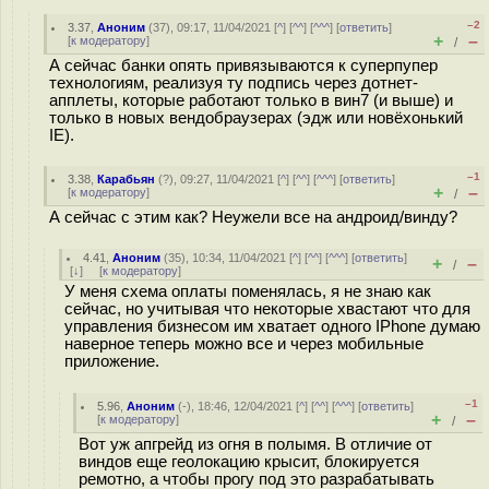
–2
3.37
,
Аноним
(
37
), 09:17, 11/04/2021 [
^
] [
^^
] [
^^^
] [
ответить
]
+
–
[
к модератору
]
/
А сейчас банки опять привязываются к суперпупер
технологиям, реализуя ту подпись через дотнет-
апплеты, которые работают только в вин7 (и выше) и
только в новых вендобраузерах (эдж или новёхонький
IE).
–1
3.38
,
Карабьян
(
?
), 09:27, 11/04/2021 [
^
] [
^^
] [
^^^
] [
ответить
]
+
–
[
к модератору
]
/
А сейчас с этим как? Неужели все на андроид/винду?
4.41
,
Аноним
(
35
), 10:34, 11/04/2021 [
^
] [
^^
] [
^^^
] [
ответить
]
+
–
/
[
↓
] [
к модератору
]
У меня схема оплаты поменялась, я не знаю как
сейчас, но учитывая что некоторые хвастают что для
управления бизнесом им хватает одного IPhone думаю
наверное теперь можно все и через мобильные
приложение.
–1
5.96
,
Аноним
(
-
), 18:46, 12/04/2021 [
^
] [
^^
] [
^^^
] [
ответить
]
+
–
[
к модератору
]
/
Вот уж апгрейд из огня в полымя. В отличие от
виндов еще геолокацию крысит, блокируется
ремотно, а чтобы прогу под это разрабатывать