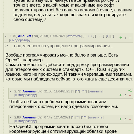
systemd и выучили наизусть все правила policykit и
точно знаете, в какой момент какой именно софт
получает права root без вашего ведома (точнее, с вашим
ведомом, ведь вы так хорошо знаете и контролируете
свою систему)?
1.70
,
Аноним
(
70
), 20:58, 11/04/2021 [
ответить
] [
﹢﹢﹢
] [
· · ·
]
[
↓
] [
↑
]
+
–
/
[
к модератору
]
> ... нацеленного на упрощение программирования ...
Вообще программировать можно было и раньше. Есть
OpenCL например.
Самая сложность - добавить поддержку программирования
для гетерогенных систем в стандарты C++, Rust и других
языков, чего не происходит. И такими черепашьими темпами,
которые мы наблюдаем сейчас, этого ждать еще десятки лет.
+1
2.72
,
Аноним
(
37
), 21:00, 11/04/2021 [
^
] [
^^
] [
^^^
] [
ответить
]
+
–
[
к модератору
]
/
Чтобы не было проблем с программированием
гетерогенных систем, их надо сделать гомогенными.
2.88
,
Аноним
(
69
), 07:42, 12/04/2021 [
^
] [
^^
] [
^^^
] [
ответить
]
+
–
/
[
к модератору
]
На OpenCL программировать плохо без готовой
кодогенерирующей оптимизирующей обвязки вроде