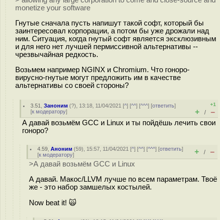
monetize your software
Гнутые сначала пусть напишут такой софт, который бы
заинтересовал корпорации, а потом бы уже дрожали над
ним. Ситуация, когда гнутый софт является эксклюзивным
и для него нет лучшей пермиссивной альтернативы --
чрезвычайная редкость.
Возьмем например NGINX и Chromium. Что гоноро-
вирусно-гнутые могут предложить им в качестве
альтернативы со своей стороны?
+1
3.51
,
Заноним
(
?
), 13:18, 11/04/2021 [
^
] [
^^
] [
^^^
] [
ответить
]
+
–
[
к модератору
]
/
А давай возьмём GCC и Linux и ты пойдёшь лечить свои
гоноро?
4.59
,
Аноним
(
59
), 15:57, 11/04/2021 [
^
] [
^^
] [
^^^
] [
ответить
]
+
–
/
[
к модератору
]
>А давай возьмём GCC и Linux
А давай. Макос/LLVM лучше по всем параметрам. Твоё
же - это набор замшелых кoстылей.
Now beat it! 🙀