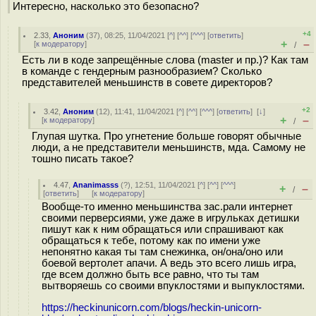
Интересно, насколько это безопасно?
+4
2.33
,
Аноним
(
37
), 08:25, 11/04/2021 [
^
] [
^^
] [
^^^
] [
ответить
]
+
–
[
к модератору
]
/
Есть ли в коде запрещённые слова (master и пр.)? Как там
в команде с гендерным разнообразием? Сколько
представителей меньшинств в совете директоров?
+2
3.42
,
Аноним
(
12
), 11:41, 11/04/2021 [
^
] [
^^
] [
^^^
] [
ответить
]
[
↓
]
+
–
[
к модератору
]
/
Глупая шутка. Про угнетение больше говорят обычные
люди, а не представители меньшинств, мда. Самому не
тошно писать такое?
4.47
,
Ananimasss
(
?
), 12:51, 11/04/2021 [
^
] [
^^
] [
^^^
]
+
–
/
[
ответить
]
[
к модератору
]
Вообще-то именно меньшинства зас.рали интернет
своими перверсиями, уже даже в игрульках детишки
пишут как к ним обращаться или спрашивают как
обращаться к тебе, потому как по имени уже
непонятно какая ты там снежинка, он/она/оно или
боевой вертолет апачи. А ведь это всего лишь игра,
где всем должно быть все равно, что ты там
вытворяешь со своими впуклостями и выпуклостями.
https://heckinunicorn.com/blogs/heckin-unicorn-