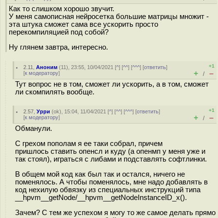
Как то слишком хорошо звучит.
У меня самописная нейросетка большие матрицы множит -
эта штука сможет сама все ускорить просто
перекомпиляцией под собой?
Ну глянем завтра, интересно.
+1
2.11
,
Аноним
(
11
), 23:55, 10/04/2021 [
^
] [
^^
] [
^^^
] [
ответить
]
+
–
[
к модератору
]
/
Тут вопрос не в том, сможет ли ускорить, а в том, сможет
ли скомпилять вообще.
+1
2.57
,
Урри
(
ok
), 15:04, 11/04/2021 [
^
] [
^^
] [
^^^
] [
ответить
]
+
–
[
к модератору
]
/
Обманули.
С грехом пополам я ее таки собрал, причем
пришлось ставить опенсл и куду (а опенмп у меня уже и
так стоял), играться с либами и подставлять софтлинки.
В общем мой код как был так и остался, ничего не
поменялось. А чтобы поменялось, мне надо добавлять в
код нехилую обвязку из специальных инструкций типа
__hpvm__getNode/__hpvm__getNodeInstanceID_x().
Зачем? С тем же успехом я могу то же самое делать прямо