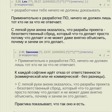
+1
3.26
,
Lex
(
??
), 05:27, 11/04/2021 [
^
] [
^^
] [
^^^
] [
ответить
]
[
↑
]
+
–
[
к модератору
]
/
> разработчики тебе ничего не должны доказывать
Применительно к разработке ПО, ничего не должен лишь
тот кто ни за что не отвечает.
С легкой руки анона оказалось, что разрабы проекта -
безответственный сброд, который что-то делает просто
потому что делает и не может даже внятно объяснить,
почему и зачем он это делает..
+4
4.49
,
Заноним
(
?
), 13:07, 11/04/2021 [
^
] [
^^
] [
^^^
] [
ответить
]
+
–
[
к модератору
]
/
> Применительно к разработке ПО, ничего не должен
лишь тот кто ни за что не отвечает.
К каждой софтине идёт отказ от ответственности
(коммерческой или не коммерческой - без разницы).
> С легкой руки анона оказалось, что разрабы проекта
- безответственный сброд, который что-то делает
просто потому что делает и не может даже внятно
объяснить, почему и зачем он это делает..
Практика показывает, что так оно и есть.