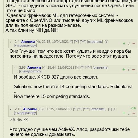
"Представлен новый стандарт для выполнения операций для
GPU" - потрудитесь показать улучшения после OpenCL или
что еще было
"Сделали фреймворк ML для гетерогенных систем" -
сравните с OpenVINO или тысячей других ML фреймворков
для выполнения на разном железе.
А так блин ну NiH да NiH
2.4
,
Аноним
(
4
), 22:15, 10/04/2021 [
^
] [
^^
] [
^^^
] [
ответить
]
[
↓
]
+
–
/
[
к модератору
]
Они "лучше" тем что все хотят кушать и нвидию пора бы
потеснить на пьедестале. Потому что все хотят кушать.
3.95
,
Аноним
(
-
), 18:44, 12/04/2021 [
^
] [
^^
] [
^^^
] [
ответить
]
+
–
/
[
к модератору
]
И вообще, XKCD 927 давно все сказал.
Situation: now there're 14 competing standards. Ridiculous!
...
Now there're 15 competing standards.
+10
2.13
,
Аноним
(
13
), 00:35, 11/04/2021 [
^
] [
^^
] [
^^^
] [
ответить
]
[
↓
] [
↑
]
+
–
[
к модератору
]
/
>ActiveX
Что угодно лучше чем ActiveX. Алсо, разработчики тебе
ничего не должны доказывать.