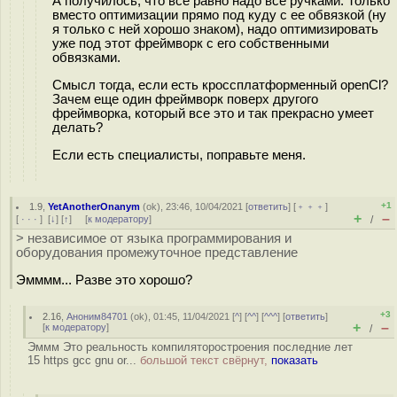
А получилось, что все равно надо все ручками. Только
вместо оптимизации прямо под куду с ее обвязкой (ну
я только с ней хорошо знаком), надо оптимизировать
уже под этот фреймворк с его собственными
обвязками.
Смысл тогда, если есть кроссплатформенный openCl?
Зачем еще один фреймворк поверх другого
фреймворка, который все это и так прекрасно умеет
делать?
Если есть специалисты, поправьте меня.
+1
1.9
,
YetAnotherOnanym
(
ok
), 23:46, 10/04/2021 [
ответить
] [
﹢﹢﹢
]
+
–
[
· · ·
]
[
↓
] [
↑
] [
к модератору
]
/
> независимое от языка программирования и
оборудования промежуточное представление
Эмммм... Разве это хорошо?
+3
2.16
,
Аноним84701
(
ok
), 01:45, 11/04/2021 [
^
] [
^^
] [
^^^
] [
ответить
]
+
–
[
к модератору
]
/
Эммм Это реальность компиляторостроения последние лет
15 https gcc gnu or...
большой текст свёрнут,
показать