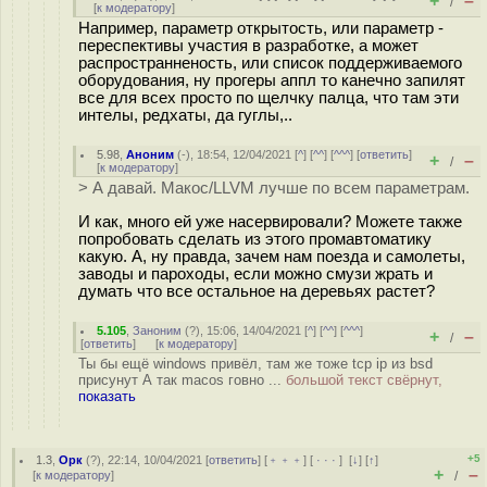
+
–
/
[
к модератору
]
Например, параметр открытость, или параметр -
переспективы участия в разработке, а может
распространненость, или список поддерживаемого
оборудования, ну прогеры аппл то канечно запилят
все для всех просто по щелчку палца, что там эти
интелы, редхаты, да гуглы,..
5.98
,
Аноним
(
-
), 18:54, 12/04/2021 [
^
] [
^^
] [
^^^
] [
ответить
]
+
–
/
[
к модератору
]
> А давай. Макос/LLVM лучше по всем параметрам.
И как, много ей уже насервировали? Можете также
попробовать сделать из этого промавтоматику
какую. А, ну правда, зачем нам поезда и самолеты,
заводы и пароходы, если можно смузи жрать и
думать что все остальное на деревьях растет?
5.105
,
Заноним
(
?
), 15:06, 14/04/2021 [
^
] [
^^
] [
^^^
]
+
–
/
[
ответить
]
[
к модератору
]
Ты бы ещё windows привёл, там же тоже tcp ip из bsd
присунут А так macos говно ...
большой текст свёрнут,
показать
+5
1.3
,
Орк
(
?
), 22:14, 10/04/2021 [
ответить
] [
﹢﹢﹢
] [
· · ·
]
[
↓
] [
↑
]
+
–
[
к модератору
]
/