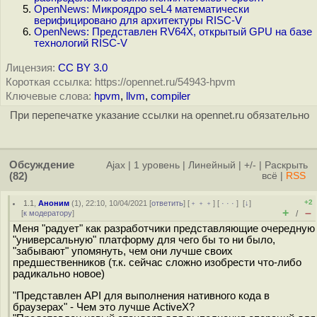
OpenNews: Микроядро seL4 математически
верифицировано для архитектуры RISC-V
OpenNews: Представлен RV64X, открытый GPU на базе
технологий RISC-V
Лицензия:
CC BY 3.0
Короткая ссылка: https://opennet.ru/54943-hpvm
Ключевые слова:
hpvm
,
llvm
,
compiler
При перепечатке указание ссылки на opennet.ru обязательно
Обсуждение
Ajax
|
1 уровень
|
Линейный
|
+/-
|
Раскрыть
(82)
всё
|
RSS
+2
1.1
,
Аноним
(
1
), 22:10, 10/04/2021 [
ответить
] [
﹢﹢﹢
] [
· · ·
]
[
↓
]
+
–
[
к модератору
]
/
Меня "радует" как разработчики представляющие очередную
"универсальную" платформу для чего бы то ни было,
"забывают" упомянуть, чем они лучше своих
предшественников (т.к. сейчас сложно изобрести что-либо
радикально новое)
"Представлен API для выполнения нативного кода в
браузерах" - Чем это лучше ActiveX?