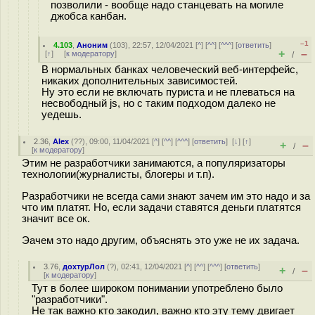
позволили - вообще надо станцевать на могиле
джобса канбан.
–1
4.103
,
Аноним
(
103
), 22:57, 12/04/2021 [
^
] [
^^
] [
^^^
] [
ответить
]
+
–
[
↑
] [
к модератору
]
/
В нормальных банках человеческий веб-интерфейс,
никаких дополнительных зависимостей.
Ну это если не включать пуриста и не плеваться на
несвободный js, но с таким подходом далеко не
уедешь.
2.36
,
Alex
(
??
), 09:00, 11/04/2021 [
^
] [
^^
] [
^^^
] [
ответить
]
[
↓
] [
↑
]
+
–
/
[
к модератору
]
Этим не разработчики занимаются, а популяризаторы
технологии(журналисты, блогеры и т.п).
Разработчики не всегда сами знают зачем им это надо и за
что им платят. Но, если задачи ставятся деньги платятся
значит все ок.
Эачем это надо другим, объяснять это уже не их задача.
3.76
,
дохтурЛол
(
?
), 02:41, 12/04/2021 [
^
] [
^^
] [
^^^
] [
ответить
]
+
–
/
[
к модератору
]
Тут в более широком понимании употреблено было
"разработчики".
Не так важно кто закодил, важно кто эту тему двигает