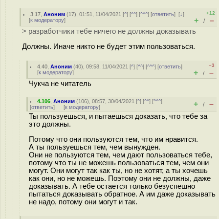
+12
3.17
,
Аноним
(
17
), 01:51, 11/04/2021 [
^
] [
^^
] [
^^^
] [
ответить
]
[
↓
]
+
–
[
к модератору
]
/
> разработчики тебе ничего не должны доказывать
Должны. Иначе никто не будет этим пользоваться.
–3
4.40
,
Аноним
(
40
), 09:58, 11/04/2021 [
^
] [
^^
] [
^^^
] [
ответить
]
+
–
[
к модератору
]
/
Чукча не читатель
4.106
,
Аноним
(
106
), 08:57, 30/04/2021 [
^
] [
^^
] [
^^^
]
+
–
/
[
ответить
]
[
к модератору
]
Ты пользуешься, и пытаешься доказать, что тебе за
это должны.
Потому что они пользуются тем, что им нравится.
А ты пользуешься тем, чем вынужден.
Они не пользуются тем, чем дают пользоваться тебе,
потому что ты не можешь пользоваться тем, чем они
могут. Они могут так как ты, но не хотят, а ты хочешь
как они, но не можешь. Поэтому они не должны, даже
доказывать. А тебе остается только безуспешно
пытаться доказывать обратное. А им даже доказывать
не надо, потому они могут и так.