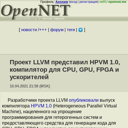
Профиль:
Аноним
(
вход
|
регистрация
)
неRU
opennet.me
[
новости
/
+++
|
форум
|
теги
|
]
Проект LLVM представил HPVM 1.0,
компилятор для CPU, GPU, FPGA и
ускорителей
10.04.2021 21:58 (MSK)
Разработчики проекта LLVM
опубликовали
выпуск
компилятора
HPVM 1.0
(Heterogeneous Parallel Virtual
Machine), нацеленного на упрощение
программирования для гетерогенных систем и
предоставляющего средства для генерации кода для