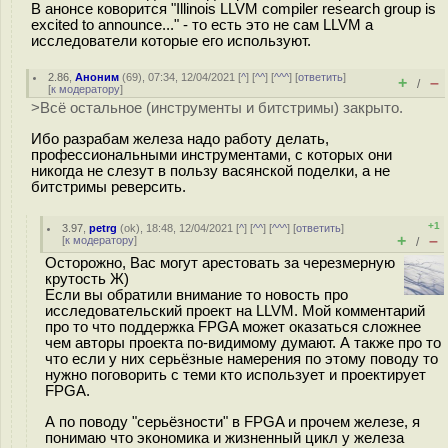
В анонсе коворится "Illinois LLVM compiler research group is
excited to announce..." - то есть это не сам LLVM а
исследователи которые его используют.
2.86
,
Аноним
(
69
), 07:34, 12/04/2021 [
^
] [
^^
] [
^^^
] [
ответить
]
+
–
/
[
к модератору
]
>Всё остальное (инструменты и битстримы) закрыто.
Ибо разрабам железа надо работу делать,
профессиональными инструментами, с которых они
никогда не слезут в пользу васянской поделки, а не
битстримы реверсить.
+1
3.97
,
petrg
(
ok
), 18:48, 12/04/2021 [
^
] [
^^
] [
^^^
] [
ответить
]
+
–
[
к модератору
]
/
Осторожно, Вас могут арестовать за черезмерную
крутость Ж)
Если вы обратили внимание то новость про
исследовательский проект на LLVM. Мой комментарий
про то что поддержка FPGA может оказаться сложнее
чем авторы проекта по-видимому думают. А также про то
что если у них серьёзные намерения по этому поводу то
нужно поговорить с теми кто использует и проектирует
FPGA.
А по поводу "серьёзности" в FPGA и прочем железе, я
понимаю что экономика и жизненный цикл у железа