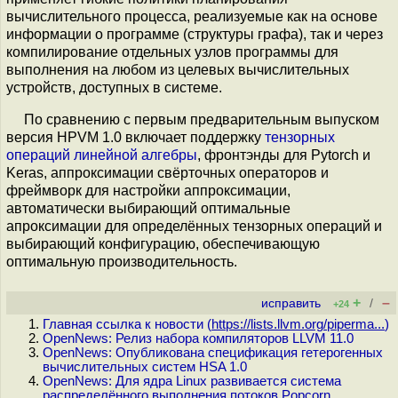
вычислительного процесса, реализуемые как на основе
информации о программе (структуры графа), так и через
компилирование отдельных узлов программы для
выполнения на любом из целевых вычислительных
устройств, доступных в системе.
По сравнению с первым предварительным выпуском
версия HPVM 1.0 включает поддержку
тензорных
операций линейной алгебры
, фронтэнды для Pytorch и
Keras, аппроксимации свёрточных операторов и
фреймворк для настройки аппроксимации,
автоматически выбирающий оптимальные
апроксимации для определённых тензорных операций и
выбирающий конфигурацию, обеспечивающую
оптимальную производительность.
+
–
исправить
/
+24
Главная ссылка к новости (
https://lists.llvm.org/piperma...
)
OpenNews: Релиз набора компиляторов LLVM 11.0
OpenNews: Опубликована спецификация гетерогенных
вычислительных систем HSA 1.0
OpenNews: Для ядра Linux развивается система
распределённого выполнения потоков Popcorn