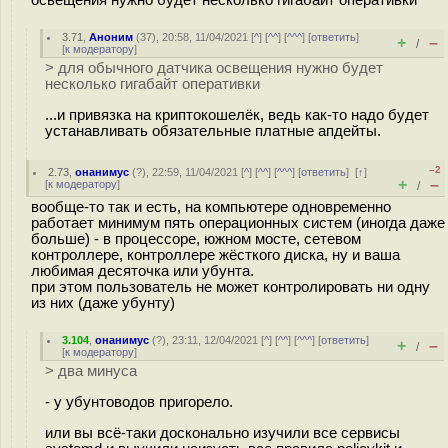
3.71
,
Аноним
(
37
), 20:58, 11/04/2021 [
^
] [
^^
] [
^^^
] [
ответить
]
+
–
/
[
к модератору
]
> для обычного датчика освещения нужно будет
несколько гигабайт оперативки
...и привязка на криптокошелёк, ведь как-то надо будет
устанавливать обязательные платные апдейты.
–2
2.73
,
онанимус
(
?
), 22:59, 11/04/2021 [
^
] [
^^
] [
^^^
] [
ответить
]
[
↑
]
+
–
[
к модератору
]
/
вообще-то так и есть, на компьютере одновременно
работает минимум пять операционных систем (иногда даже
больше) - в процессоре, южном мосте, сетевом
контроллере, контроллере жёсткого диска, ну и ваша
любимая десяточка или убунта.
при этом пользователь не может контролировать ни одну
из них (даже убунту)
3.104
,
онанимус
(
?
), 23:11, 12/04/2021 [
^
] [
^^
] [
^^^
] [
ответить
]
+
–
/
[
к модератору
]
> два минуса
- у убунтоводов пригорело.
или вы всё-таки досконально изучили все сервисы