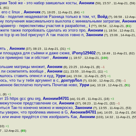
рам Твоё же - это набор замшелых кoсты
,
Аноним
(59), 15:57 , 11-Апр-21, (59)
1, (61)
его с linux
,
Анончик
(?), 19:05 , 11-Апр-21, (64)
+3
ба - поделия неадекватов Разница только в том, чт
,
Войд
(?), 06:58 , 12-Апр-
ону получения максимального выхлопа с минмальными затратам
,
Анони
араметр - переспективы участия в разработке,
,
i
(??), 06:54 , 12-Апр-21, (
81
)
жете также попробовать сделать из этого про
,
Аноним
(-), 18:54 , 12-Апр-21, 
 tcp ip из bsd присунут А так macos говно п
,
Заноним
(?), 15:06 , 14-Апр-21,
нять
,
Аноним
(37), 08:15 , 11-Апр-21, (31)
+6
 и площадка для съёмки и даже сюже
,
iPony129402
(?), 18:49 , 11-Апр-21, (62)
все примерно так и обстоит
,
Аноним
(-), 18:57 , 12-Апр-21, (
100
)
большие матрицы множит
,
Аноним
(8), 23:25 , 10-Апр-21, (8)
–1
ет ли скомпилять вообще
,
Аноним
(11), 23:55 , 10-Апр-21, (11)
+1
ишлось ставить опенсл и куд
,
Урри
(ok), 15:04 , 11-Апр-21, (57)
+1
ось, что ты у тебя аргумент в с
,
дохтурЛол
(?), 03:00 , 12-Апр-21, (78)
–1
рменное бесплатно получить Почитав ново
,
Урри
(ok), 10:19 , 12-Апр-21, (
91
)
, (9)
+1
 15 https gcc gnu org
,
Аноним84701
(ok), 01:45 , 11-Апр-21, (16)
+3
ромежуточное представление си
,
Аноним
(37), 08:23 , 11-Апр-21, (32)
–1
иться Так-то конечно можно и микроско
,
Заноним
(?), 13:55 , 11-Апр-21, (53)
ты уверен, что проблема именно в G
,
Аноним84701
(ok), 14:05 , 11-Апр-21, (54
 или иначе придётся стек изобразить Как
,
Аноним
(103), 14:32 , 11-Апр-21, (5
(10)
+1
7 , 12-Апр-21, (
85
)