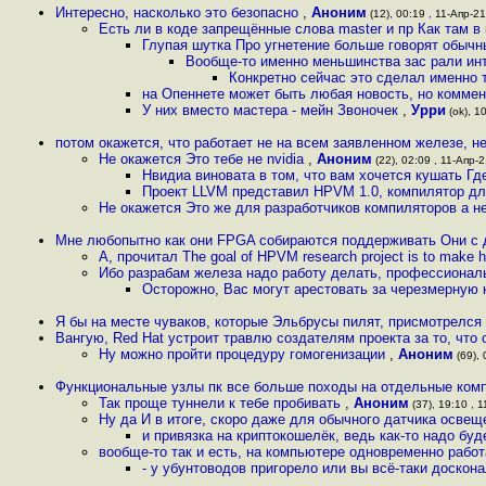
Интересно, насколько это безопасно
,
Аноним
(12), 00:19 , 11-Апр-21
Есть ли в коде запрещённые слова master и пр Как там в
Глупая шутка Про угнетение больше говорят обычн
Вообще-то именно меньшинства зас рали инт
Конкретно сейчас это сделал именно
на Опеннете может быть любая новость, но комме
У них вместо мастера - мейн Звоночек
,
Урри
(ok), 10
потом окажется, что работает не на всем заявленном железе, н
Не окажется Это тебе не nvidia
,
Аноним
(22), 02:09 , 11-Апр-2
Нвидиа виновата в том, что вам хочется кушать Гд
Проект LLVM представил HPVM 1.0, компилятор дл
Не окажется Это же для разработчиков компиляторов а н
Мне любопытно как они FPGA собираются поддерживать Они с 
А, прочитал The goal of HPVM research project is to make 
Ибо разрабам железа надо работу делать, профессионал
Осторожно, Вас могут арестовать за черезмерную 
Я бы на месте чуваков, которые Эльбрусы пилят, присмотрелся
Вангую, Red Hat устроит травлю создателям проекта за то, что 
Ну можно пройти процедуру гомогенизации
,
Аноним
(69), 
Функциональные узлы пк все больше походы на отдельные ком
Так проще туннели к тебе пробивать
,
Аноним
(37), 19:10 , 1
Ну да И в итоге, скоро даже для обычного датчика освещ
и привязка на криптокошелёк, ведь как-то надо бу
вообще-то так и есть, на компьютере одновременно рабо
- у убунтоводов пригорело или вы всё-таки доскон