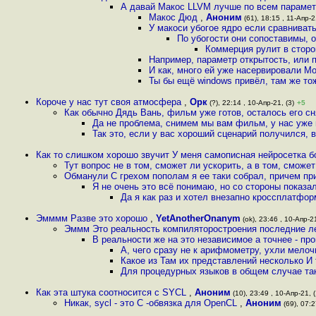
А давай Макос LLVM лучше по всем парамет
Макос Дюд
,
Аноним
(61), 18:15 , 11-Апр-2
У макоси убогое ядро если сравнивать 
По убогости они сопоставимы, о
Коммерция рулит в стор
Например, параметр открытость, или п
И как, много ей уже насервировали Мо
Ты бы ещё windows привёл, там же тоже
Короче у нас тут своя атмосфера
,
Орк
(?), 22:14 , 10-Апр-21, (3)
+5
Как обычно Дядь Вань, фильм уже готов, осталось его с
Да не проблема, снимем мы вам фильм, у нас уже
Так это, если у вас хороший сценарий получился, 
Как то слишком хорошо звучит У меня самописная нейросетка 
Тут вопрос не в том, сможет ли ускорить, а в том, смож
Обманули С грехом пополам я ее таки собрал, причем пр
Я не очень это всё понимаю, но со стороны показал
Да я как раз и хотел внезапно кроссплатфо
Эмммм Разве это хорошо
,
YetAnotherOnanym
(ok), 23:46 , 10-Апр-21
Эммм Это реальность компиляторостроения последние лет
В реальности же на это независимое а точнее - п
А, чего сразу не к арифмометру, ухли мелоч
Какое из Там их представлений несколько И 
Для процедурных языков в общем случае так
Как эта штука соотносится с SYCL
,
Аноним
(10), 23:49 , 10-Апр-21, 
Никак, sycl - это C -обвязка для OpenCL
,
Аноним
(69), 07:2