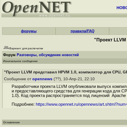
НОВ
форумы
правила/FAQ
"Проект LLVM 
Вариант для распечатки
Форум
Разговоры, обсуждение новостей
Изначальное сообщение
"Проект LLVM представил HPVM 1.0, компилятор для CPU, G
Сообщение от
opennews
(??), 10-Апр-21, 22:10
Разработчики проекта LLVM опубликовали выпуск компилят
и предоставляющего средства для генерации кода для C
1.0). Код проекта распространяется под лицензий Apache 2
Подробнее:
https://www.opennet.ru/opennews/art.shtml?nu
Оглавление