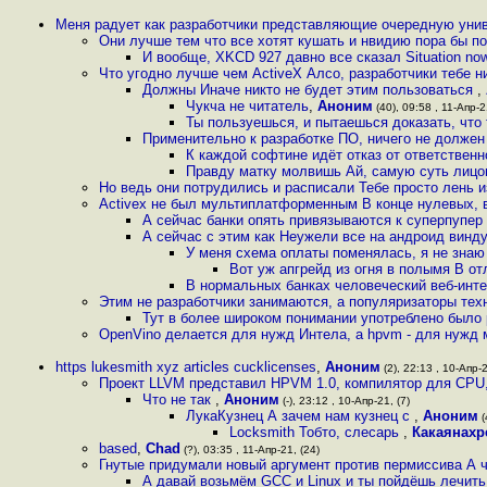
Меня радует как разработчики представляющие очередную ун
Они лучше тем что все хотят кушать и нвидию пора бы п
И вообще, XKCD 927 давно все сказал Situation now 
Что угодно лучше чем ActiveX Алсо, разработчики тебе н
Должны Иначе никто не будет этим пользоваться
,
Чукча не читатель
,
Аноним
(40), 09:58 , 11-Апр-2
Ты пользуешься, и пытаешься доказать, что 
Применительно к разработке ПО, ничего не должен 
К каждой софтине идёт отказ от ответствен
Правду матку молвишь Ай, самую суть лицо
Но ведь они потрудились и расписали Тебе просто лень 
Activex не был мультиплатформенным В конце нулевых, в
А сейчас банки опять привязываются к суперпупер
А сейчас с этим как Неужели все на андроид винд
У меня схема оплаты поменялась, я не знаю
Вот уж апгрейд из огня в полымя В от
В нормальных банках человеческий веб-инт
Этим не разработчики занимаются, а популяризаторы тех
Тут в более широком понимании употреблено было р
OpenVino делается для нужд Интела, а hpvm - для нужд
https lukesmith xyz articles cucklicenses
,
Аноним
(2), 22:13 , 10-Апр-2
Проект LLVM представил HPVM 1.0, компилятор для CPU,
Что не так
,
Аноним
(-), 23:12 , 10-Апр-21, (7)
ЛукаКузнец А зачем нам кузнец с
,
Аноним
(
Locksmith Тобто, слесарь
,
Какаянахр
based
,
Chad
(?), 03:35 , 11-Апр-21, (24)
Гнутые придумали новый аргумент против пермиссива А чт
А давай возьмём GCC и Linux и ты пойдёшь лечить