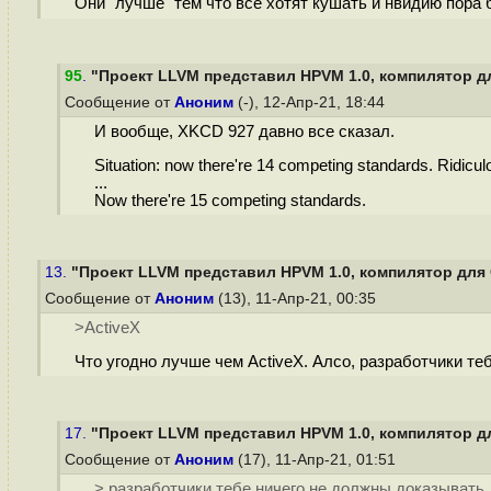
Они "лучше" тем что все хотят кушать и нвидию пора 
95
.
"Проект LLVM представил HPVM 1.0, компилятор для
Сообщение от
Аноним
(-), 12-Апр-21, 18:44
И вообще, XKCD 927 давно все сказал.
Situation: now there're 14 competing standards. Ridicul
...
Now there're 15 competing standards.
13.
"Проект LLVM представил HPVM 1.0, компилятор для C
Сообщение от
Аноним
(13), 11-Апр-21, 00:35
>ActiveX
Что угодно лучше чем ActiveX. Алсо, разработчики т
17.
"Проект LLVM представил HPVM 1.0, компилятор для
Сообщение от
Аноним
(17), 11-Апр-21, 01:51
> разработчики тебе ничего не должны доказывать