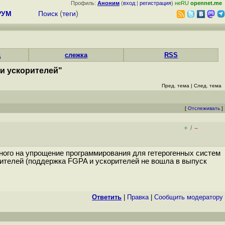
Профиль:
Аноним
(
вход
|
регистрация
)
неRU
opennet.me
РУМ
Поиск
(
теги
)
д
слежка
RSS
 и ускорителей"
Пред. тема
|
След. тема
[
Отслеживать
]
+
–
/
нного на упрощение программирования для гетерогенных систем
ителей (поддержка FGPA и ускорителей не вошла в выпуск
Ответить
|
Правка
|
Cообщить модератору