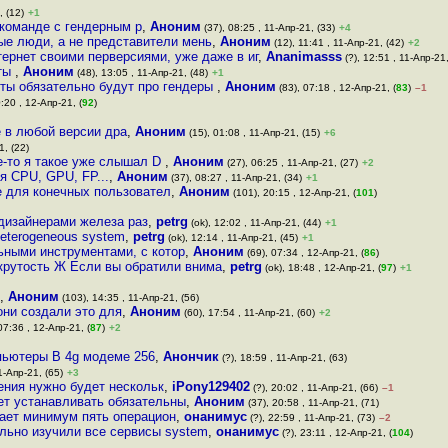
, (12)
+1
 команде с гендерным р
,
Аноним
(37), 08:25 , 11-Апр-21, (33)
+4
ые люди, а не представители мень
,
Аноним
(12), 11:41 , 11-Апр-21, (42)
+2
ернет своими перверсиями, уже даже в иг
,
Ananimasss
(?), 12:51 , 11-Апр-21,
 ты
,
Аноним
(48), 13:05 , 11-Апр-21, (48)
+1
нты обязательно будут про гендеры
,
Аноним
(83), 07:18 , 12-Апр-21, (
83
)
–1
:20 , 12-Апр-21, (
92
)
е в любой версии дра
,
Аноним
(15), 01:08 , 11-Апр-21, (15)
+6
1, (22)
е-то я такое уже слышал D
,
Аноним
(27), 06:25 , 11-Апр-21, (27)
+2
я CPU, GPU, FP...
,
Аноним
(37), 08:27 , 11-Апр-21, (34)
+1
е для конечных пользовател
,
Аноним
(101), 20:15 , 12-Апр-21, (
101
)
дизайнерами железа раз
,
petrg
(ok), 12:02 , 11-Апр-21, (44)
+1
heterogeneous system
,
petrg
(ok), 12:14 , 11-Апр-21, (45)
+1
ьными инструментами, с котор
,
Аноним
(69), 07:34 , 12-Апр-21, (
86
)
крутость Ж Если вы обратили внима
,
petrg
(ok), 18:48 , 12-Апр-21, (
97
)
+1
,
Аноним
(103), 14:35 , 11-Апр-21, (56)
они создали это для
,
Аноним
(60), 17:54 , 11-Апр-21, (60)
+2
07:36 , 12-Апр-21, (
87
)
+2
пьютеры В 4g модеме 256
,
Анончик
(?), 18:59 , 11-Апр-21, (63)
1-Апр-21, (65)
+3
ения нужно будет нескольк
,
iPony129402
(?), 20:02 , 11-Апр-21, (66)
–1
дет устанавливать обязательны
,
Аноним
(37), 20:58 , 11-Апр-21, (71)
тает минимум пять операцион
,
онанимус
(?), 22:59 , 11-Апр-21, (73)
–2
ально изучили все сервисы system
,
онанимус
(?), 23:11 , 12-Апр-21, (
104
)