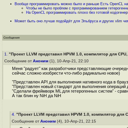
Вообще программировать можно было и раньше Есть OpenCL н
Чтобы не было проблем с программированием гетерогенны
На OpenCL программировать плохо без готовой кодоген
Может быть оно лучше подойдёт для Эльбруса и других vlim че
Сообщения
1.
"Проект LLVM представил HPVM 1.0, компилятор для CPU, G
Сообщение от
Аноним
(1), 10-Апр-21, 22:10
Меня "радует" как разработчики представляющие очередн
сейчас сложно изобрести что-либо радикально новое)
"Представлен API для выполнения нативного кода в брауз
"Представлен новый стандарт для выполнения операций 
"Сделали фреймворк ML для гетерогенных систем" - срав
А так блин ну NiH да NiH
4.
"Проект LLVM представил HPVM 1.0, компилятор для CP
Сообщение от
Аноним
(4), 10-Апр-21, 22:15