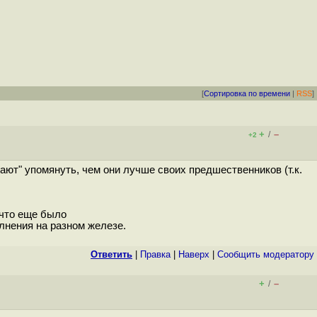
[
Сортировка по времени
|
RSS
]
+
–
/
+2
ют" упомянуть, чем они лучше своих предшественников (т.к.
 что еще было
лнения на разном железе.
Ответить
|
Правка
|
Наверх
|
Cообщить модератору
+
–
/