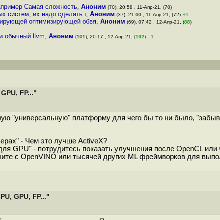
апример Самая сложность
,
Аноним
(70), 20:58 , 11-Апр-21, (70)
х систем, их надо сделать г
,
Аноним
(37), 21:00 , 11-Апр-21, (72)
+1
ерирующей оптимизирующей обвя
,
Аноним
(69), 07:42 , 12-Апр-21, (
88
)
м обычный llvm
,
Аноним
(101), 20:17 , 12-Апр-21, (
102
)
–1
PU, FP..."
ую "универсальную" платформу для чего бы то ни было, "забыва
ерах" - Чем это лучше ActiveX?
для GPU" - потрудитесь показать улучшения после OpenCL или
ните с OpenVINO или тысячей других ML фреймворков для выпо
U, GPU, FP..."