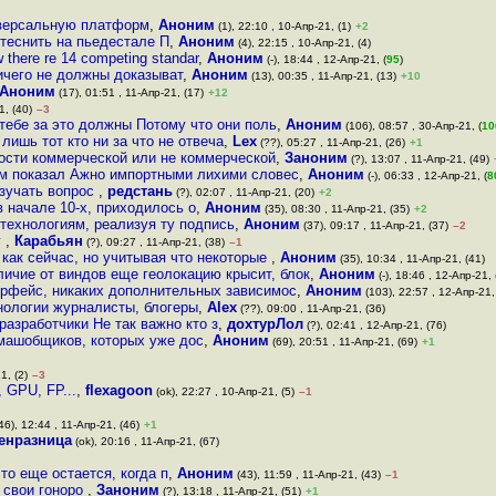
иверсальную платформ
,
Аноним
(1), 22:10 , 10-Апр-21, (1)
+2
отеснить на пьедестале П
,
Аноним
(4), 22:15 , 10-Апр-21, (4)
there re 14 competing standar
,
Аноним
(-), 18:44 , 12-Апр-21, (
95
)
ичего не должны доказыват
,
Аноним
(13), 00:35 , 11-Апр-21, (13)
+10
Аноним
(17), 01:51 , 11-Апр-21, (17)
+12
1, (40)
–3
тебе за это должны Потому что они поль
,
Аноним
(106), 08:57 , 30-Апр-21, (
10
лишь тот кто ни за что не отвеча
,
Lex
(??), 05:27 , 11-Апр-21, (26)
+1
ности коммерческой или не коммерческой
,
Заноним
(?), 13:07 , 11-Апр-21, (49)
м показал Ажно импортными лихими словес
,
Аноним
(-), 06:33 , 12-Апр-21, (
8
изучать вопрос
,
редстань
(?), 02:07 , 11-Апр-21, (20)
+2
 начале 10-х, приходилось о
,
Аноним
(35), 08:30 , 11-Апр-21, (35)
+2
 технологиям, реализуя ту подпись
,
Аноним
(37), 09:17 , 11-Апр-21, (37)
–2
у
,
Карабьян
(?), 09:27 , 11-Апр-21, (38)
–1
 как сейчас, но учитывая что некоторые
,
Аноним
(35), 10:34 , 11-Апр-21, (41)
личие от виндов еще геолокацию крысит, блок
,
Аноним
(-), 18:46 , 12-Апр-21, 
ерфейс, никаких дополнительных зависимос
,
Аноним
(103), 22:57 , 12-Апр-21,
нологии журналисты, блогеры
,
Alex
(??), 09:00 , 11-Апр-21, (36)
азработчики Не так важно кто з
,
дохтурЛол
(?), 02:41 , 12-Апр-21, (76)
 машобщиков, которых уже дос
,
Аноним
(69), 20:51 , 11-Апр-21, (69)
+1
1, (2)
–3
 GPU, FP...
,
flexagoon
(ok), 22:27 , 10-Апр-21, (5)
–1
46), 12:44 , 11-Апр-21, (46)
+1
енразница
(ok), 20:16 , 11-Апр-21, (67)
о еще остается, когда п
,
Аноним
(43), 11:59 , 11-Апр-21, (43)
–1
 свои гоноро
,
Заноним
(?), 13:18 , 11-Апр-21, (51)
+1