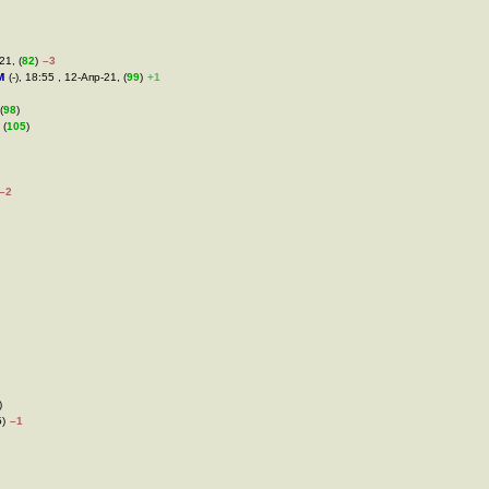
21, (
82
)
–3
м
(-), 18:55 , 12-Апр-21, (
99
)
+1
(
98
)
 (
105
)
–2
)
5)
–1