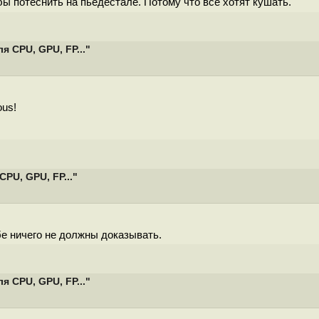
бы потеснить на пьедестале. Потому что все хотят кушать.
 CPU, GPU, FP..."
ous!
PU, GPU, FP..."
ебе ничего не должны доказывать.
 CPU, GPU, FP..."