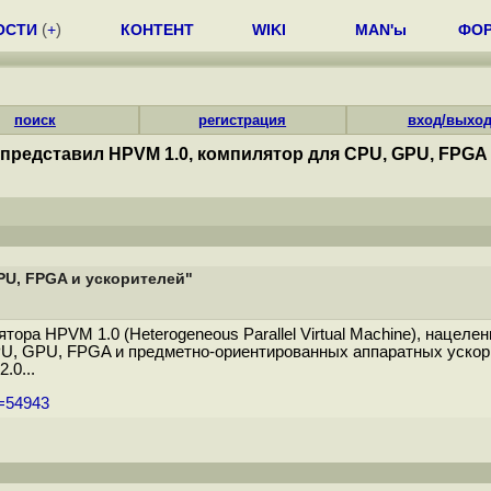
ОСТИ
(
+
)
КОНТЕНТ
WIKI
MAN'ы
ФО
поиск
регистрация
вход/выхо
представил HPVM 1.0, компилятор для CPU, GPU, FPGA
PU, FPGA и ускорителей"
ора HPVM 1.0 (Heterogeneous Parallel Virtual Machine), нацеле
PU, GPU, FPGA и предметно-ориентированных аппаратных ускор
.0...
m=54943