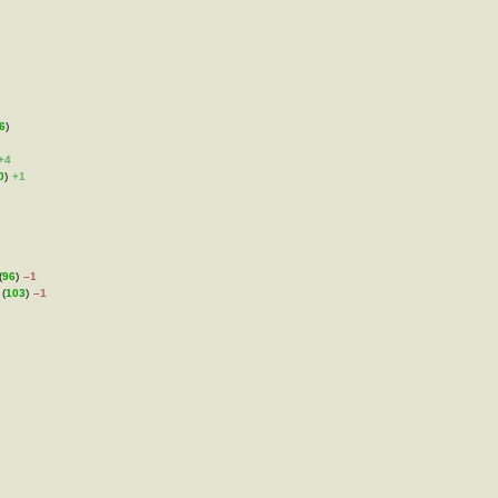
6
)
+4
0
)
+1
(
96
)
–1
 (
103
)
–1