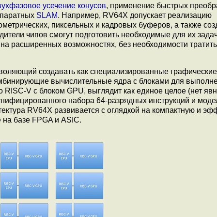
вухфазовое усечение конусов
, применение быстрых преоб
ппаратных
SLAM
. Например, RV64X допускает реализацию
еометрических, пиксельных и кадровых буферов, а также со
ители чипов смогут подготовить необходимые для их зада
 на расширенных возможностях, без необходимости тратить
воляющий создавать как специализированные графические
омбинирующие вычислительные ядра с блоками для выполн
RISC-V с блоком GPU, выглядит как единое целое (нет явн
унифицированного набора 64-разрядных инструкций и мод
тектура RV64X развивается с оглядкой на компактную и э
 на базе FPGA и ASIC.