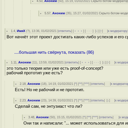
4.50
,
Аноним
(
50
), 15:19, 01/02/2021
Скрыто ботом-модерато
5.57
,
Аноним
(
35
), 15:27, 01/02/2021
Скрыто ботом-мод
1.4
,
ИмяХ
(
?
), 13:36, 01/02/2021 [
ответить
] [
﹢﹢﹢
] [
· · ·
]
[
↓
] [
↑
] [
к модератору
Вот начнёт этот проект достигать каких-либо успехов и его с
....большая нить свёрнута, показать (86)
1.11
,
Аноним
(
11
), 13:59, 01/02/2021 [
ответить
] [
﹢﹢﹢
] [
· · ·
]
[
↓
] [
↑
] [
к модер
это только теория или уже есть proof-of-concept?
рабочий прототип уже есть?
2.18
,
Аноним
(
18
), 14:19, 01/02/2021 [
^
] [
^^
] [
^^^
] [
ответить
]
[
к модерато
Есть! Но не рабочий и не прототип.
2.23
,
Аноним
(
23
), 14:39, 01/02/2021 [
^
] [
^^
] [
^^^
] [
ответить
]
[
↓
] [
к модер
Сделай сам, не энтузиаст что ли?
3.48
,
Аноним
(
50
), 15:15, 01/02/2021 [
^
] [
^^
] [
^^^
] [
ответить
]
[
к мод
Они так и написали: "... может использоваться для 