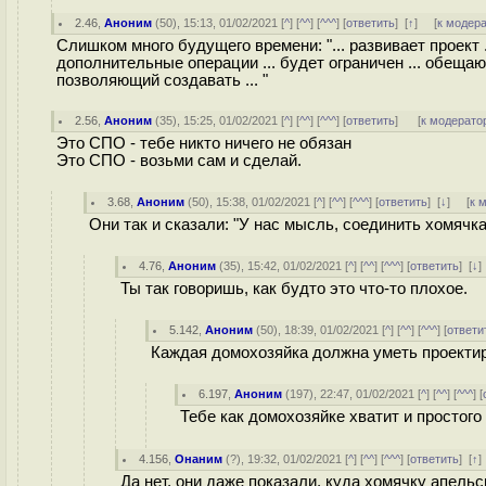
2.46
,
Аноним
(
50
), 15:13, 01/02/2021 [
^
] [
^^
] [
^^^
] [
ответить
]
[
↑
] [
к модер
Слишком много будущего времени: "... развивает проект .
дополнительные операции ... будет ограничен ... обещают 
позволяющий создавать ... "
2.56
,
Аноним
(
35
), 15:25, 01/02/2021 [
^
] [
^^
] [
^^^
] [
ответить
]
[
к модерато
Это СПО - тебе никто ничего не обязан
Это СПО - возьми сам и сделай.
3.68
,
Аноним
(
50
), 15:38, 01/02/2021 [
^
] [
^^
] [
^^^
] [
ответить
]
[
↓
] [
к 
Они так и сказали: "У нас мысль, соединить хомячк
4.76
,
Аноним
(
35
), 15:42, 01/02/2021 [
^
] [
^^
] [
^^^
] [
ответить
]
[
↓
Ты так говоришь, как будто это что-то плохое.
5.142
,
Аноним
(
50
), 18:39, 01/02/2021 [
^
] [
^^
] [
^^^
] [
ответи
Каждая домохозяйка должна уметь проекти
6.197
,
Аноним
(
197
), 22:47, 01/02/2021 [
^
] [
^^
] [
^^^
] [
Тебе как домохозяйке хватит и простого 
4.156
,
Онаним
(
?
), 19:32, 01/02/2021 [
^
] [
^^
] [
^^^
] [
ответить
]
[
↑
Да нет, они даже показали, куда хомячку апельс