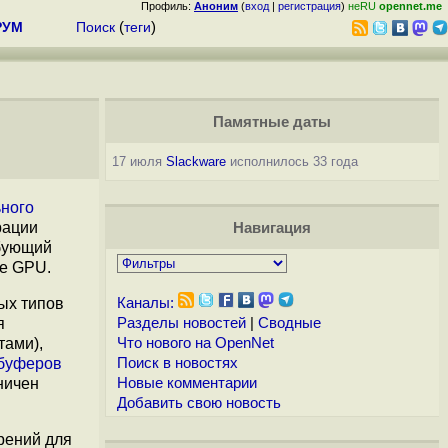
Профиль:
Аноним
(
вход
|
регистрация
)
неRU
opennet.me
РУМ
Поиск
(
теги
)
Памятные даты
17 июля
Slackware
исполнилось 33 года
ного
рации
Навигация
ебующий
ые GPU.
ых типов
Каналы:
я
Разделы новостей
|
Сводные
тами),
Что нового на OpenNet
буферов
Поиск в новостях
ничен
Новые комментарии
Добавить свою новость
рений для