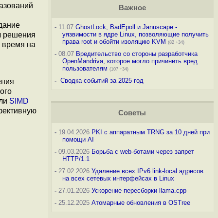
разований
Важное
здание
-
11.07
GhostLock, BadEpoll и Januscape -
ч решения
уязвимости в ядре Linux, позволяющие получить
права root и обойти изоляцию KVM
(82 +34)
 время на
-
08.07
Вредительство со стороны разработчика
OpenMandriva, которое могло причинить вред
пользователям
(107 +34)
-
Сводка событий за 2025 год
ения
ого
ели
SIMD
ффективную
Советы
-
19.04.2026
PKI с аппаратным TRNG за 10 дней при
помощи AI
-
09.03.2026
Борьба с web-ботами через запрет
HTTP/1.1
-
27.02.2026
Удаление всех IPv6 link-local адресов
на всех сетевых интерфейсах в Linux
-
27.01.2026
Ускорение пересборки llama.cpp
-
25.12.2025
Атомарные обновления в OSTree