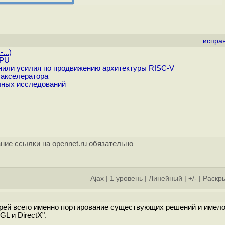
испра
...
)
GPU
инили усилия по продвижению архитектуры RISC-V
 акселератора
чных исследований
ние ссылки на opennet.ru обязательно
Ajax
|
1 уровень
|
Линейный
|
+/-
|
Раскры
корей всего именно портирование существующих решений и имел
L и DirectX".