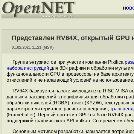
НОВ
Представлен RV64X, открытый GPU н
01.02.2021 11:21 (MSK)
Группа энтузиастов при участии компании Pixilica
раз
набора инструкций
для 3D-графики и обработки мультим
функциональности GPU в процессоры на базе архитекту
отчислений и не налагающий условий на использование,
RV64X базируется на уже имеющихся в RISC-V ISA в
данных и расширений, специфичных для обработки гра
обработки пикселей (RGBA), точек (XYZW), текстурных 
параметров материалов, расчёта освещения,
трансценд
(Framebuffer). Первый прототип GPU на базе RV64X рас
поддержкой графического API Vulkan. Со временем обе
Основным мотивом разработки называется потребнос