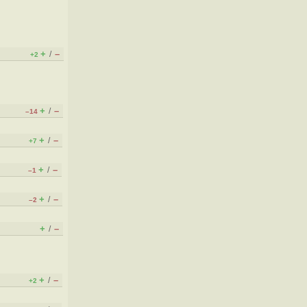
+
–
/
+2
+
–
/
–14
+
–
/
+7
+
–
/
–1
+
–
/
–2
+
–
/
+
–
/
+2