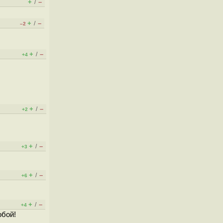
+
–
/
+
–
/
–2
+
–
/
+4
+
–
/
+2
+
–
/
+3
+
–
/
+6
+
–
/
+4
обой!