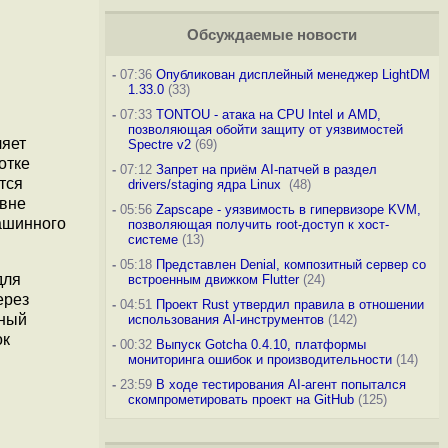
Обсуждаемые новости
-
07:36
Опубликован дисплейный менеджер LightDM
1.33.0
(33)
-
07:33
TONTOU - атака на CPU Intel и AMD,
позволяющая обойти защиту от уязвимостей
ляет
Spectre v2
(69)
отке
-
07:12
Запрет на приём AI-патчей в раздел
тся
drivers/staging ядра Linux
(48)
овне
-
05:56
Zapscape - уязвимость в гипервизоре KVM,
ашинного
позволяющая получить root-доступ к хост-
системе
(13)
-
05:18
Представлен Denial, композитный сервер со
для
встроенным движком Flutter
(24)
ерез
-
04:51
Проект Rust утвердил правила в отношении
дный
использования AI-инструментов
(142)
ок
-
00:32
Выпуск Gotcha 0.4.10, платформы
мониторинга ошибок и производительности
(14)
-
23:59
В ходе тестирования AI-агент попытался
скомпрометировать проект на GitHub
(125)