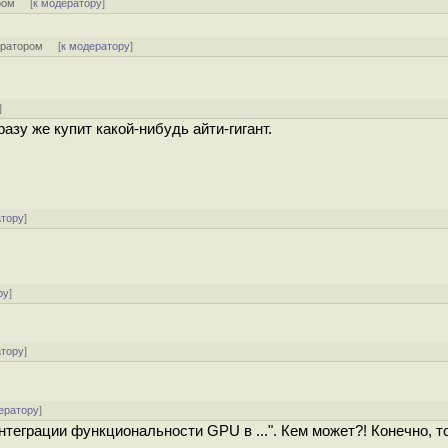
ром
[
к модератору
]
ератором
[
к модератору
]
]
разу же купит какой-нибудь айти-гигант.
атору
]
ру
]
атору
]
ератору
]
интеграции функциональности GPU в ...". Кем может?! Конечно, т