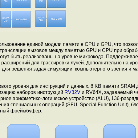
ользование единой модели памяти в CPU и GPU, что позво
 трансляции вызовов между памятью GPU и CPU при обраб
огут быть реализованы на уровне микрокода. Поддерживае
 расширений для трассировки лучей. Дополнительно на ур
 для решения задач симуляции, компьютерного зрения и м
вого уровня для инструкций и данных, 8 KB памяти SRAM 
лизацию наборов инструкций
RV32V
и RV64X, задаваемый ч
рное арифметико-логическое устройство (ALU), 136-разря
ия специальных операций (SFU, Special Function Unit), бл
альный фреймбуфер.