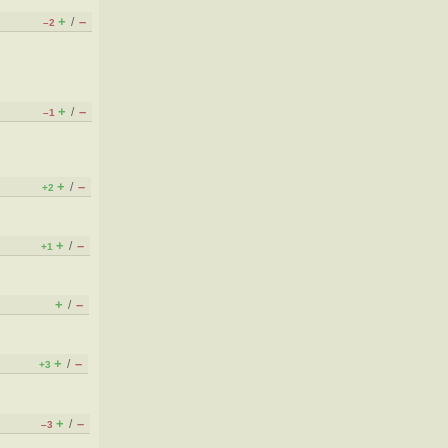
+
–
/
–2
+
–
/
–1
+
–
/
+2
+
–
/
+1
+
–
/
+
–
/
+3
+
–
/
–3