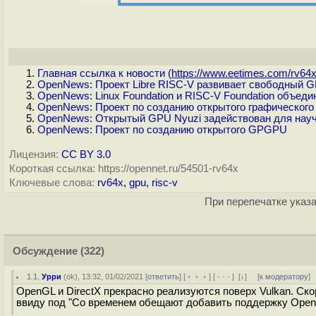
Главная ссылка к новости (
https://www.eetimes.com/rv64x-
OpenNews: Проект Libre RISC-V развивает свободный 
OpenNews: Linux Foundation и RISC-V Foundation объед
OpenNews: Проект по созданию открытого графического
OpenNews: Открытый GPU Nyuzi задействован для нау
OpenNews: Проект по созданию открытого GPGPU
Лицензия:
CC BY 3.0
Короткая ссылка: https://opennet.ru/54501-rv64x
Ключевые слова:
rv64x
,
gpu
,
risc-v
При перепечатке указа
Обсуждение
(322)
1.1
,
Урри
(
ok
), 13:32, 01/02/2021 [
ответить
] [
﹢﹢﹢
] [
· · ·
]
[
↓
] [
к модератору
]
OpenGL и DirectX прекрасно реализуются поверх Vulkan. С
ввиду под "Со временем обещают добавить поддержку OpenG