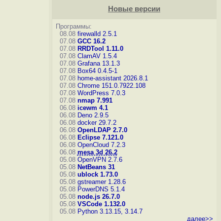
Новые версии
Программы:
08.08
firewalld 2.5.1
07.08
GCC 16.2
07.08
RRDTool 1.11.0
07.08
ClamAV 1.5.4
07.08
Grafana 13.1.3
07.08
Box64 0.4.5-1
07.08
home-assistant 2026.8.1
07.08
Chrome 151.0.7922.108
07.08
WordPress 7.0.3
07.08
nmap 7.991
06.08
icewm 4.1
06.08
Deno 2.9.5
06.08
docker 29.7.2
06.08
OpenLDAP 2.7.0
06.08
Eclipse 7.121.0
06.08
OpenCloud 7.2.3
06.08
mesa 3d 26.2
05.08
OpenVPN 2.7.6
05.08
NetBeans 31
05.08
ublock 1.73.0
05.08
gstreamer 1.28.6
05.08
PowerDNS 5.1.4
05.08
node.js 26.7.0
05.08
VSCode 1.132.0
05.08
Python 3.13.15, 3.14.7
далее>>