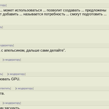
атору
]
.. может использоваться ... позволит создавать ... предложены
добавить ... называется потребность ... смогут подготовить ...
ру
]
модератору
]
а с апельсином, дальше сами делайте".
] [
к модератору
]
ть
]
[
к модератору
]
ровать GPU.
ответить
]
[
к модератору
]
тв.
] [
к модератору
]
ин засунуть.