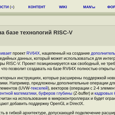
ОСТИ
(
+
)
КОНТЕНТ
WIKI
MAN'ы
ФО
а базе технологий RISC-V
вивает
проект
RV64X
, нацеленный на создание
дополнитель
едийных данных, который может использоваться для интег
ры RISC-V. Проект позиционируется как свободный, не тр
 что позволит создавать на базе RV64X полностью открыт
екторных инструкциях, которые расширены поддержкой нов
фики. Например, предложены дополнительные операции дл
элементов (UVW-
текселей
), векторов (операции с 2-4 элемен
ентной математики
,
буферов глубины
(Z-buffer) и
кадровых 
считан на использование в микроконтроллерах и будет огра
щают добавить поддержку OpenGL и DirectX.
ть в гибкой архитектуре, допускающей подключение расши