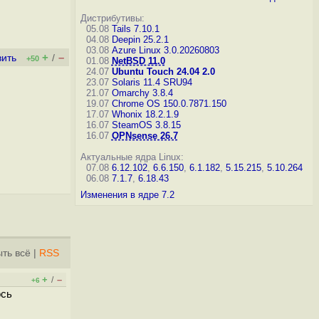
Дистрибутивы:
05.08
Tails 7.10.1
04.08
Deepin 25.2.1
03.08
Azure Linux 3.0.20260803
+
–
вить
/
+50
01.08
NetBSD 11.0
24.07
Ubuntu Touch 24.04 2.0
23.07
Solaris 11.4 SRU94
21.07
Omarchy 3.8.4
19.07
Chrome OS 150.0.7871.150
17.07
Whonix 18.2.1.9
16.07
SteamOS 3.8.15
16.07
OPNsense 26.7
Актуальные ядра Linux:
07.08
6.12.102
,
6.6.150
,
6.1.182
,
5.15.215
,
5.10.264
06.08
7.1.7
,
6.18.43
Изменения в ядре 7.2
ть всё
|
RSS
+
–
/
+6
ось