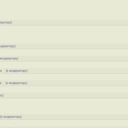
ератору
]
одератору
]
 модератору
]
ом
[
к модератору
]
м
[
к модератору
]
ру
]
[
к модератору
]