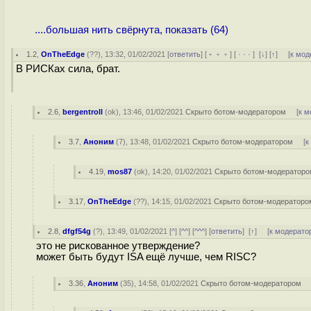
....большая нить свёрнута, показать (64)
1.2
,
OnTheEdge
(
??
), 13:32, 01/02/2021 [
ответить
] [
﹢﹢﹢
] [
· · ·
]
[
↓
] [
↑
] [
к мод
В РИСКах сила, брат.
2.6
,
bergentroll
(
ok
), 13:46, 01/02/2021
Скрыто ботом-модератором
[
к м
3.7
,
Аноним
(
7
), 13:48, 01/02/2021
Скрыто ботом-модератором
[
к
4.19
,
mos87
(
ok
), 14:20, 01/02/2021
Скрыто ботом-модератор
3.17
,
OnTheEdge
(
??
), 14:15, 01/02/2021
Скрыто ботом-модераторо
2.8
,
dfgf54g
(
?
), 13:49, 01/02/2021 [
^
] [
^^
] [
^^^
] [
ответить
]
[
↑
] [
к модерато
это не рискованное утверждение?
может быть будут ISA ещё лучше, чем RISC?
3.36
,
Аноним
(
35
), 14:58, 01/02/2021
Скрыто ботом-модератором