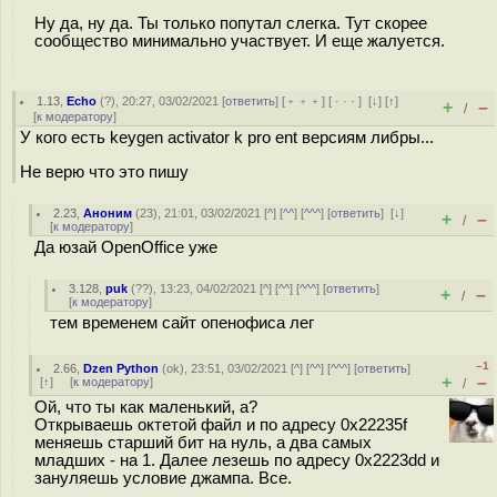
Ну да, ну да. Ты только попутал слегка. Тут скорее
сообщество минимально участвует. И еще жалуется.
1.13
,
Echo
(
?
), 20:27, 03/02/2021 [
ответить
] [
﹢﹢﹢
] [
· · ·
]
[
↓
] [
↑
]
+
–
/
[
к модератору
]
У кого есть keygen activator k pro ent версиям либры...
Не верю что это пишу
2.23
,
Аноним
(
23
), 21:01, 03/02/2021 [
^
] [
^^
] [
^^^
] [
ответить
]
[
↓
]
+
–
/
[
к модератору
]
Да юзай OpenOffice уже
3.128
,
puk
(
??
), 13:23, 04/02/2021 [
^
] [
^^
] [
^^^
] [
ответить
]
+
–
/
[
к модератору
]
тем временем сайт опенофиса лег
–1
2.66
,
Dzen Python
(
ok
), 23:51, 03/02/2021 [
^
] [
^^
] [
^^^
] [
ответить
]
+
–
[
↑
] [
к модератору
]
/
Ой, что ты как маленький, а?
Открываешь октетой файл и по адресу 0x22235f
меняешь старший бит на нуль, а два самых
младших - на 1. Далее лезешь по адресу 0x2223dd и
зануляешь условие джампа. Все.