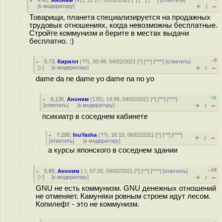
4.41
,
Аноним
(
41
), 22:27, 03/02/2021 [
^
] [
^^
] [
^^^
] [
ответить
]
+
–
[
к модератору
]
/
Товарищи, планета специализируется на продажных
трудовых отношениях, когда невозможны бесплатные.
Стройте коммунизм и берите в местах выдачи
бесплатно. :)
–5
5.73
,
Кирилл
(
??
), 00:48, 04/02/2021 [
^
] [
^^
] [
^^^
] [
ответить
]
+
–
[
↓
] [
к модератору
]
/
dame da ne dame yo dame na no yo
+5
6.135
,
Аноним
(
135
), 14:49, 04/02/2021 [
^
] [
^^
] [
^^^
]
+
–
[
ответить
]
[
к модератору
]
/
психиатр в соседнем кабинете
7.200
,
InuYasha
(
??
), 16:15, 06/02/2021 [
^
] [
^^
] [
^^^
]
+
–
/
[
ответить
]
[
к модератору
]
а курсы японского в соседнем здании
–16
5.89
,
Аноним
(
-
), 07:20, 04/02/2021 [
^
] [
^^
] [
^^^
] [
ответить
]
+
–
[
↑
] [
к модератору
]
/
GNU не есть коммунизм. GNU денежных отношений
не отменяет. Камуняки ровным строем идут лесом.
Копилефт - это не коммунизм.