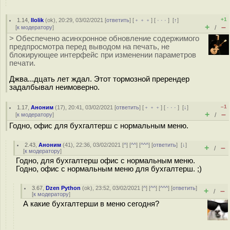
+1
1.14
,
llolik
(
ok
), 20:29, 03/02/2021 [
ответить
] [
﹢﹢﹢
] [
· · ·
]
[
↑
]
+
–
[
к модератору
]
/
> Обеспечено асинхронное обновление содержимого
предпросмотра перед выводом на печать, не
блокирующее интерфейс при изменении параметров
печати.
Джва...дцать лет ждал. Этот тормозной пререндер
задалбывал неимоверно.
–1
1.17
,
Аноним
(
17
), 20:41, 03/02/2021 [
ответить
] [
﹢﹢﹢
] [
· · ·
]
[
↓
]
+
–
[
к модератору
]
/
Годно, офис для бухгалтерш с нормальным меню.
2.43
,
Аноним
(
41
), 22:36, 03/02/2021 [
^
] [
^^
] [
^^^
] [
ответить
]
[
↓
]
+
–
/
[
к модератору
]
Годно, для бухгалтерш офис с нормальным меню.
Годно, офис с нормальным меню для бухгалтерш. ;)
3.67
,
Dzen Python
(
ok
), 23:52, 03/02/2021 [
^
] [
^^
] [
^^^
] [
ответить
]
+
–
/
[
к модератору
]
А какие бухгалтерши в меню сегодня?