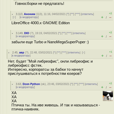
Говносборки не предлагать!
+2
3.113
,
Аноним
(
113
), 11:16, 04/02/2021 [
^
] [
^^
] [
^^^
] [
ответить
]
+
–
[
↑
] [
к модератору
]
/
LibreOffice 4000.x GNOME Edition
+2
3.149
,
DIO
(
?
), 19:19, 04/02/2021 [
^
] [
^^
] [
^^^
] [
ответить
]
+
–
[
к модератору
]
/
забыли еще Turbo и NanoMegaSuperPuper :)
+1
2.45
,
авр
(
?
), 22:48, 03/02/2021 [
^
] [
^^
] [
^^^
] [
ответить
]
[
↑
]
+
–
[
к модератору
]
/
Нет. будет "Мой либреофис", онли либреофис и
либреофисс фстек.
Интересно, корпоратсы за бабки то начнут
прислушиваться к потребностям юзеров?
+2
3.63
,
Dzen Python
(
ok
), 23:46, 03/02/2021 [
^
] [
^^
] [
^^^
] [
ответить
]
+
–
[
к модератору
]
/
ХА
ХА
ХА
Птичка ты. На иве живешь. И так и называешься -
птичка-наивняк.