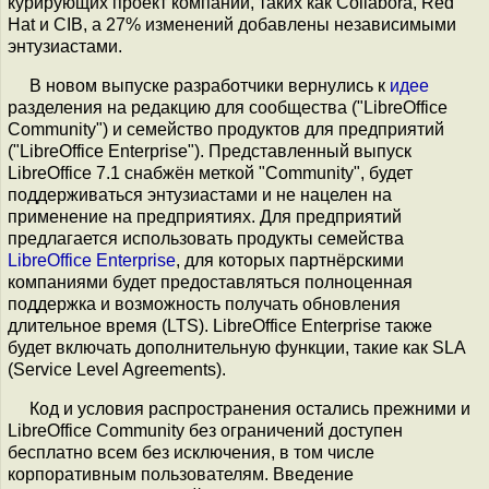
курирующих проект компаний, таких как Collabora, Red
Hat и CIB, а 27% изменений добавлены независимыми
энтузиастами.
В новом выпуске разработчики вернулись к
идее
разделения на редакцию для сообщества ("LibreOffice
Community") и семейство продуктов для предприятий
("LibreOffice Enterprise"). Представленный выпуск
LibreOffice 7.1 снабжён меткой "Community", будет
поддерживаться энтузиастами и не нацелен на
применение на предприятиях. Для предприятий
предлагается использовать продукты семейства
LibreOffice Enterprise
, для которых партнёрскими
компаниями будет предоставляться полноценная
поддержка и возможность получать обновления
длительное время (LTS). LibreOffice Enterprise также
будет включать дополнительную функции, такие как SLA
(Service Level Agreements).
Код и условия распространения остались прежними и
LibreOffice Community без ограничений доступен
бесплатно всем без исключения, в том числе
корпоративным пользователям. Введение