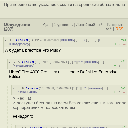
При перепечатке указание ссылки на opennet.ru обязательно
Обсуждение
Ajax
|
1 уровень
|
Линейный
|
+/-
|
Раскрыть
(207)
всё
|
RSS
+26
1.1
,
Аноним
(
1
), 19:52, 03/02/2021 [
ответить
] [
﹢﹢﹢
] [
· · ·
]
[
↓
]
+
–
[
к модератору
]
/
А будет Libreoffice Pro Plus?
+21
2.15
,
Аноним
(
15
), 20:31, 03/02/2021 [
^
] [
^^
] [
^^^
] [
ответить
]
[
↓
]
+
–
[
к модератору
]
/
LibreOffice 4000 Pro Ultra++ Ultimate Definitive Enterprise
Edition
+14
3.16
,
Аноним
(
16
), 20:38, 03/02/2021 [
^
] [
^^
] [
^^^
] [
ответить
]
[
↓
]
+
–
[
к модератору
]
/
> RedHat
> доступен бесплатно всем без исключения, в том числе
корпоративным пользователям
ненадолго
+9