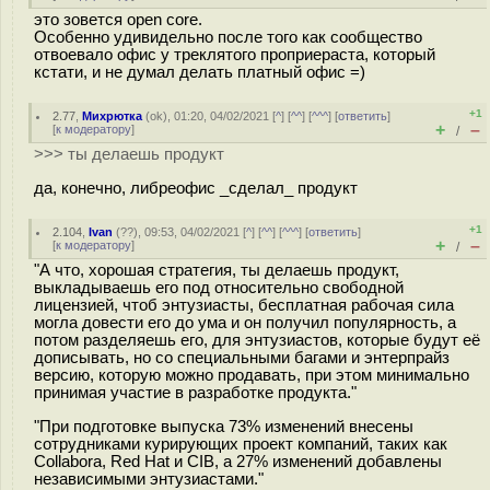
это зовется open core.
Особенно удивидельно после того как сообщество
отвоевало офис у треклятого проприераста, который
кстати, и не думал делать платный офис =)
+1
2.77
,
Михрютка
(
ok
), 01:20, 04/02/2021 [
^
] [
^^
] [
^^^
] [
ответить
]
+
–
[
к модератору
]
/
>>> ты делаешь продукт
да, конечно, либреофис _сделал_ продукт
+1
2.104
,
Ivan
(
??
), 09:53, 04/02/2021 [
^
] [
^^
] [
^^^
] [
ответить
]
+
–
[
к модератору
]
/
"А что, хорошая стратегия, ты делаешь продукт,
выкладываешь его под относительно свободной
лицензией, чтоб энтузиасты, бесплатная рабочая сила
могла довести его до ума и он получил популярность, а
потом разделяешь его, для энтузиастов, которые будут её
дописывать, но со специальными багами и энтерпрайз
версию, которую можно продавать, при этом минимально
принимая участие в разработке продукта."
"При подготовке выпуска 73% изменений внесены
сотрудниками курирующих проект компаний, таких как
Collabora, Red Hat и CIB, а 27% изменений добавлены
независимыми энтузиастами."