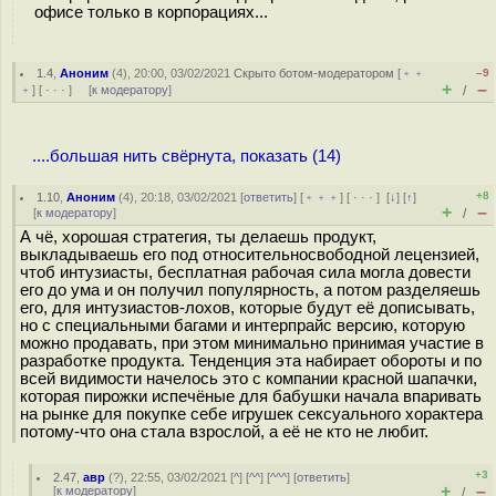
офисе только в корпорациях...
1.4
,
Аноним
(
4
), 20:00, 03/02/2021
Скрыто ботом-модератором
[
﹢﹢
–9
+
–
﹢
] [
· · ·
] [
к модератору
]
/
....большая нить свёрнута, показать (14)
+8
1.10
,
Аноним
(
4
), 20:18, 03/02/2021 [
ответить
] [
﹢﹢﹢
] [
· · ·
]
[
↓
] [
↑
]
+
–
[
к модератору
]
/
А чё, хорошая стратегия, ты делаешь продукт,
выкладываешь его под относительносвободной лецензией,
чтоб интузиасты, бесплатная рабочая сила могла довести
его до ума и он получил популярность, а потом разделяешь
его, для интузиастов-лохов, которые будут её дописывать,
но с специальными багами и интерпрайс версию, которую
можно продавать, при этом минимально принимая участие в
разработке продукта. Тенденция эта набирает обороты и по
всей видимости начелось это с компании красной шапачки,
которая пирожки испечёные для бабушки начала впаривать
на рынке для покупке себе игрушек сексуального хорактера
потому-что она стала взрослой, а её не кто не любит.
+3
2.47
,
авр
(
?
), 22:55, 03/02/2021 [
^
] [
^^
] [
^^^
] [
ответить
]
+
–
[
к модератору
]
/