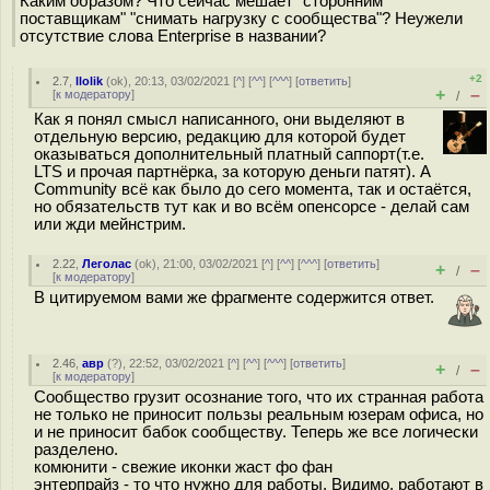
Каким образом? Что сейчас мешает "сторонним
поставщикам" "снимать нагрузку с сообщества"? Неужели
отсутствие слова Enterprise в названии?
+2
2.7
,
llolik
(
ok
), 20:13, 03/02/2021 [
^
] [
^^
] [
^^^
] [
ответить
]
+
–
[
к модератору
]
/
Как я понял смысл написанного, они выделяют в
отдельную версию, редакцию для которой будет
оказываться дополнительный платный саппорт(т.е.
LTS и прочая партнёрка, за которую деньги патят). А
Community всё как было до сего момента, так и остаётся,
но обязательств тут как и во всём опенсорсе - делай сам
или жди мейнстрим.
2.22
,
Леголас
(
ok
), 21:00, 03/02/2021 [
^
] [
^^
] [
^^^
] [
ответить
]
+
–
/
[
к модератору
]
В цитируемом вами же фрагменте содержится ответ.
2.46
,
авр
(
?
), 22:52, 03/02/2021 [
^
] [
^^
] [
^^^
] [
ответить
]
+
–
/
[
к модератору
]
Сообщество грузит осознание того, что их странная работа
не только не приносит пользы реальным юзерам офиса, но
и не приносит бабок сообществу. Теперь же все логически
разделено.
комюнити - свежие иконки жаст фо фан
энтерпрайз - то что нужно для работы. Видимо, работают в