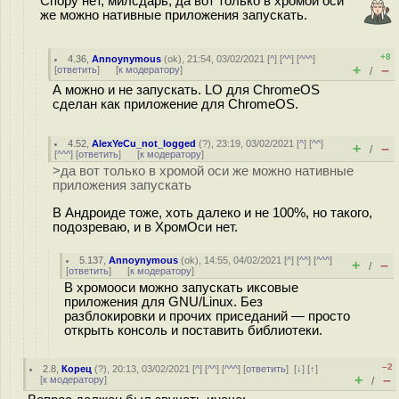
Спору нет, милсдарь, да вот только в хромой оси
же можно нативные приложения запускать.
+8
4.36
,
Annoynymous
(
ok
), 21:54, 03/02/2021 [
^
] [
^^
] [
^^^
]
+
–
[
ответить
]
[
к модератору
]
/
А можно и не запускать. LO для ChromeOS
сделан как приложение для ChromeOS.
4.52
,
AlexYeCu_not_logged
(
?
), 23:19, 03/02/2021 [
^
] [
^^
]
+
–
/
[
^^^
] [
ответить
]
[
к модератору
]
>да вот только в хромой оси же можно нативные
приложения запускать
В Андроиде тоже, хоть далеко и не 100%, но такого,
подозреваю, и в ХромОси нет.
5.137
,
Annoynymous
(
ok
), 14:55, 04/02/2021 [
^
] [
^^
] [
^^^
]
+
–
/
[
ответить
]
[
к модератору
]
В хромооси можно запускать иксовые
приложения для GNU/Linux. Без
разблокировки и прочих приседаний — просто
открыть консоль и поставить библиотеки.
–2
2.8
,
Корец
(
?
), 20:13, 03/02/2021 [
^
] [
^^
] [
^^^
] [
ответить
]
[
↓
] [
↑
]
+
–
[
к модератору
]
/