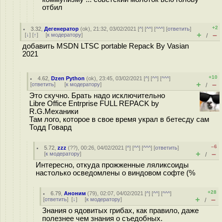
отбил
+2
3.32
,
Дегенератор
(
ok
), 21:32, 03/02/2021 [
^
] [
^^
] [
^^^
] [
ответить
]
+
–
[
↓
] [
↑
] [
к модератору
]
/
добавить MSDN LTSC portable Repack By Vasian
2021
+10
4.62
,
Dzen Python
(
ok
), 23:45, 03/02/2021 [
^
] [
^^
] [
^^^
]
+
–
[
ответить
]
[
к модератору
]
/
Это скучно. Брать надо исключительно
Libre Office Entrprise FULL REPACK by
R.G.Механики
Там лого, которое в свое время украл в бетесду сам
Тодд Говард
–6
5.72
,
zzz
(
??
), 00:26, 04/02/2021 [
^
] [
^^
] [
^^^
] [
ответить
]
+
–
[
к модератору
]
/
Интересно, откуда прожженные ляликсоиды
настолько осведомлены о виндовом софте (%
+28
6.79
,
Аноним
(
79
), 02:07, 04/02/2021 [
^
] [
^^
] [
^^^
]
+
–
[
ответить
]
[
↓
] [
к модератору
]
/
Знания о ядовитых грибах, как правило, даже
полезнее чем знания о съедобных.