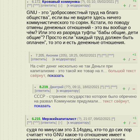
+1
6.172
,
Кровавый коммуняка
(
?
), 01:10, 05/02/2021 [
^
]
+
–
[
^^
] [
^^^
] [
ответить
]
[
↓
] [
к модератору
]
/
GNU - это "добросовестный труд на благо
общества", если вы не видите здесь ничего
коммунистического то сорян. Кстати, по поводу
отмены денежных отношений - это вы вообще о
чём? Или это из разряда туфты "бабы общие, дети
общие"? Просто если "каждый труд должен быть
оплачен", то это и есть денежные отношения.
+1
7.205
,
Аноним
(
205
), 18:25, 06/02/2021 [
^
] [
^^
] [
^^^
]
+
–
[
ответить
]
[
к модератору
]
/
На счёт денег несколько не так Деньги при
капитализме - это такой же товар на п...
большой текст
свёрнут,
показать
8.219
,
Дмитрий
(
??
), 09:11, 18/02/2021 [
^
] [
^^
] [
^^^
]
+
–
/
[
ответить
]
[
к модератору
]
СССР - странное государство которое было обречено
на развал Коммунизм придумали...
текст свёрнут,
показать
+1
6.215
,
Мерзкийкапиталист
(
?
), 21:07, 09/02/2021 [
^
]
+
–
[
^^
] [
^^^
] [
ответить
]
[
↑
] [
к модератору
]
/
судя по минусам это 3.14здец, кто-то до сих пор
считает что GNU какое-то отношение имеет к
коммунизму ... советский молоток всю голову