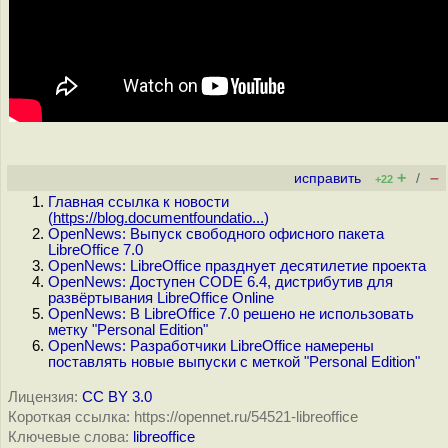
+
–
исправить
/
+22
Главная ссылка к новости
(
https://blog.documentfoundatio...
)
OpenNews: Выпуск свободного офисного пакета
LibreOffice 7.0
OpenNews: LibreOffice празднует десятилетие проекта
OpenNews: Доступен CODE 6.4, дистрибутив для
развёртывания LibreOffice Online
OpenNews: В LibreOffice 7.0 решено не использовать
метку "Personal Edition"
OpenNews: Разработчики LibreOffice намерены
поставлять новые выпуски с меткой "Personal Edition"
Лицензия:
CC BY 3.0
Короткая ссылка: https://opennet.ru/54521-libreoffice
Ключевые слова:
libreoffice