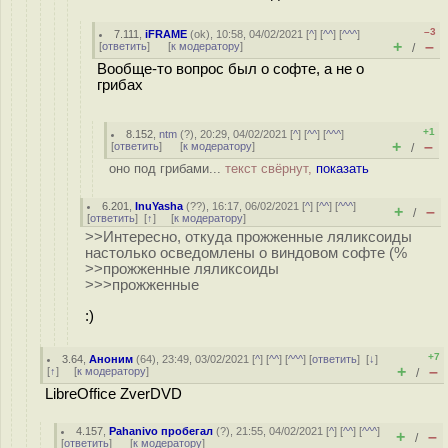
–3
7.111
,
iFRAME
(
ok
), 10:58, 04/02/2021 [
^
] [
^^
] [
^^^
]
+
–
[
ответить
]
[
к модератору
]
/
Вообще-то вопрос был о софте, а не о
грибах
+1
8.152
,
ntm
(
?
), 20:29, 04/02/2021 [
^
] [
^^
] [
^^^
]
+
–
[
ответить
]
[
к модератору
]
/
оно под грибами...
текст свёрнут,
показать
6.201
,
InuYasha
(
??
), 16:17, 06/02/2021 [
^
] [
^^
] [
^^^
]
+
–
/
[
ответить
]
[
↑
] [
к модератору
]
>>Интересно, откуда прожженные ляликсоиды
настолько осведомлены о виндовом софте (%
>>прожженные ляликсоиды
>>>прожженные
:)
+7
3.64
,
Аноним
(
64
), 23:49, 03/02/2021 [
^
] [
^^
] [
^^^
] [
ответить
]
[
↓
]
+
–
[
↑
] [
к модератору
]
/
LibreOffice ZverDVD
4.157
,
Pahanivo пробегал
(
?
), 21:55, 04/02/2021 [
^
] [
^^
] [
^^^
]
+
–
/
[
ответить
]
[
к модератору
]