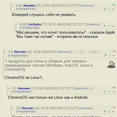
+1
3.65
,
Аноним
(
64
), 23:50, 03/02/2021 [
^
] [
^^
] [
^^^
] [
ответить
]
+
–
[
к модератору
]
/
Юзверей слушать себя не уважать.
4.202
,
InuYasha
(
??
), 16:18, 06/02/2021 [
^
] [
^^
] [
^^^
] [
ответить
]
+
–
/
[
к модератору
]
"МЫ решаем, что хочет пользователь!" - сказали Apple
"Мы тоже так хотим!" - вторили им остальные
–4
1.2
,
Леголас
(
ok
), 19:56, 03/02/2021 [
ответить
] [
﹢﹢﹢
] [
· · ·
]
[
↓
] [
↑
]
+
–
[
к модератору
]
/
> продукты доступны в сборках для типовых
операционных систем (Windows, macOS, Linux и
ChromeOS)
ChromeOS не Linux?..
+9
2.5
,
Аноним.
(
?
), 20:06, 03/02/2021 [
^
] [
^^
] [
^^^
] [
ответить
]
[
↓
]
+
–
[
к модератору
]
/
ChromeOS настолько же Linux как и Android.
–3
3.9
,
Леголас
(
ok
), 20:18, 03/02/2021 [
^
] [
^^
] [
^^^
] [
ответить
]
+
–
[
к модератору
]
/