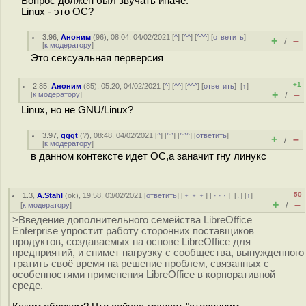
Вопрос должен был звучать иначе:
Linux - это ОС?
3.96
,
Аноним
(
96
), 08:04, 04/02/2021 [
^
] [
^^
] [
^^^
] [
ответить
]
+
–
/
[
к модератору
]
Это сексуальная перверсия
+1
2.85
,
Аноним
(
85
), 05:20, 04/02/2021 [
^
] [
^^
] [
^^^
] [
ответить
]
[
↑
]
+
–
[
к модератору
]
/
Linux, но не GNU/Linux?
3.97
,
gggt
(
?
), 08:48, 04/02/2021 [
^
] [
^^
] [
^^^
] [
ответить
]
+
–
/
[
к модератору
]
в данном контексте идет ОС,а заначит гну линукс
–50
1.3
,
A.Stahl
(
ok
), 19:58, 03/02/2021 [
ответить
] [
﹢﹢﹢
] [
· · ·
]
[
↓
] [
↑
]
+
–
[
к модератору
]
/
>Введение дополнительного семейства LibreOffice
Enterprise упростит работу сторонних поставщиков
продуктов, создаваемых на основе LibreOffice для
предприятий, и снимет нагрузку с сообщества, вынужденного
тратить своё время на решение проблем, связанных с
особенностями применения LibreOffice в корпоративной
среде.