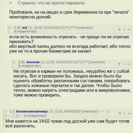
> Странно, что не протестировали.
Пробовали, но на овцах и срок беременности при "печати"
неинтересно долгий.
2.29
,
wd
(
?
), 10:48, 10/04/2020 [
^
] [
^^
] [
^^^
] [
ответить
]
+
–
/
[
к модератору
]
если есть возможность отрезать - не проще ли не отрезая
приложить?
ибо мертвый палец далеко не всегода работает, ибо тепло
уже не то и прочая биометрия не канает
3.30
,
Аноним
(
1
), 11:03, 10/04/2020 [
^
] [
^^
] [
^^^
] [
ответить
]
+
–
/
[
к модератору
]
Не отрезая в карман не положишь, неудобно же с собой
носить. Вот и проверили бы. Заодно можно было бы
оценить обработку различными составами, попробовать
сделать кожаные перчатки и так далее. Чтобы было
тепло, можно нагреть электродами или в микроволновке,
тоже можно проверить.
1.3
,
Аномномномнимус
(
?
), 11:52, 09/04/2020 [
ответить
] [
﹢﹢﹢
]
+
–
/
[
· · ·
]
[
↑
] [
к модератору
]
Мне кажется на 14:02 чувак под доской уже сам будет готов
всё разлочить.