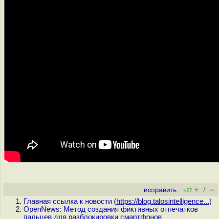
+
–
исправить
/
+27
Главная ссылка к новости (
https://blog.talosintelligence...
)
OpenNews: Метод создания фиктивных отпечатков
пальцев для разблокировки смартфонов