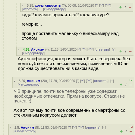
5.25
,
хотел спросить
(
?
), 00:08, 10/04/2020 [
^
] [
^^
] [
^^^
]
+
–
/
[
ответить
]
[
к модератору
]
куда? к мамке припаяться? к клавиатуре?
геморно...
проще поставить маленькую видеокамеру над
столом
4.35
,
Аноним
(
-
), 11:15, 14/04/2020 [
^
] [
^^
] [
^^^
] [
ответить
]
[
↑
]
+
–
/
[
к модератору
]
Аутентификация, которая может быть совершена без
воли субъекта и с несменяемым, пожизненным ID не
должна существовать ни в каком виде.
+7
3.20
,
Аноним
(
20
), 17:29, 09/04/2020 [
^
] [
^^
] [
^^^
] [
ответить
]
[
↑
]
+
–
[
к модератору
]
/
> В принципе, почти все телефоны уже содержат
необходимые отпечатки. Прям на корпусе. Стакан не
нужен. :)
Ах вот почему почти все современные смартфоны со
стеклянным корпусом делают
–2
2.5
,
Аноним
(
5
), 11:53, 09/04/2020 [
^
] [
^^
] [
^^^
] [
ответить
]
[
↑
]
+
–
[
к модератору
]
/