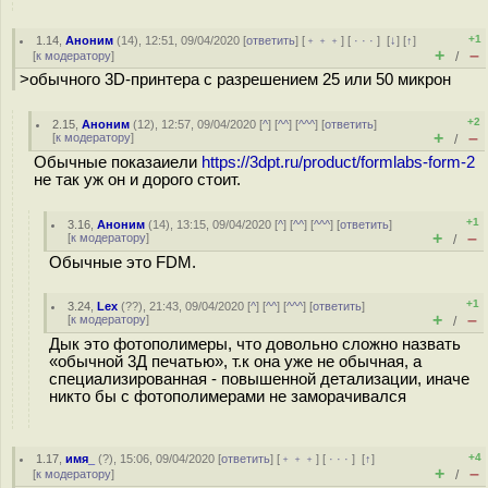
+1
1.14
,
Аноним
(
14
), 12:51, 09/04/2020 [
ответить
] [
﹢﹢﹢
] [
· · ·
]
[
↓
] [
↑
]
+
–
[
к модератору
]
/
>обычного 3D-принтера с разрешением 25 или 50 микрон
+2
2.15
,
Аноним
(
12
), 12:57, 09/04/2020 [
^
] [
^^
] [
^^^
] [
ответить
]
+
–
[
к модератору
]
/
Обычные показаиели
https://3dpt.ru/product/formlabs-form-2
не так уж он и дорого стоит.
+1
3.16
,
Аноним
(
14
), 13:15, 09/04/2020 [
^
] [
^^
] [
^^^
] [
ответить
]
+
–
[
к модератору
]
/
Обычные это FDM.
+1
3.24
,
Lex
(
??
), 21:43, 09/04/2020 [
^
] [
^^
] [
^^^
] [
ответить
]
+
–
[
к модератору
]
/
Дык это фотополимеры, что довольно сложно назвать
«обычной 3Д печатью», т.к она уже не обычная, а
специализированная - повышенной детализации, иначе
никто бы с фотополимерами не заморачивался
+4
1.17
,
имя_
(
?
), 15:06, 09/04/2020 [
ответить
] [
﹢﹢﹢
] [
· · ·
]
[
↑
]
+
–
[
к модератору
]
/