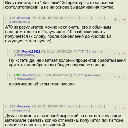
Вы уточните, что "обычный" 3d принтер - это на основе
фотолитографии, а не на основе выдавливания прутка.
1.26
,
Аноним
(
26
), 00:36, 10/04/2020 [
ответить
] [
﹢﹢﹢
] [
· · ·
]
[
↓
]
+
–
/
[
к модератору
]
А70 из результатов можно исключить, его и обычным
пальцем только в 2 случаях из 10 разблокировать
получается (к слову, после обновления до Android 10
ситуация стала лучше)
2.28
,
iPony129412
(
?
), 08:13, 10/04/2020 [
^
] [
^^
] [
^^^
] [
ответить
]
+
–
/
[
к модератору
]
Ну кстати да, не хватает колонки процентов срабатывания
при этаком небрежном-обыденном скане пальца.
2.32
,
Нанобот
(
ok
), 13:00, 10/04/2020 [
^
] [
^^
] [
^^^
] [
ответить
]
+
–
/
[
к модератору
]
а оригинале об этом тоже писали
1.27
,
Аноним
(
27
), 07:22, 10/04/2020 [
ответить
] [
﹢﹢﹢
] [
· · ·
]
[
↑
]
+
–
/
[
к модератору
]
Думаю можно и с лазерной вырезкой на соответствующем
материале сделать копию отпечатка. получится почти тоже
самое не печатью, а вырезкой