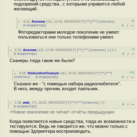
подозрений средства , с которыми управится любой
желающий .
–2
4.12
,
Аноним
(
12
), 12:43, 09/04/2020 [
^
] [
^^
] [
^^^
] [
ответить
]
+
–
[
к модератору
]
/
Фоторедакторами молодое поколение не умеют
пользоваться они только телефонами умеют.
+1
2.13
,
Аноним
(
13
), 12:48, 09/04/2020 [
^
] [
^^
] [
^^^
] [
ответить
]
[
↓
] [
↑
]
+
–
[
к модератору
]
/
Сканеры тогда такие же были?
+11
3.19
,
YetAnotherOnanym
(
ok
), 16:53, 09/04/2020 [
^
] [
^^
] [
^^^
]
+
–
[
ответить
]
[
к модератору
]
/
Сказано же - "с помощью набора радиолюбителя".
В него, между прочим, входит паяльник.
2.18
,
имя_
(
?
), 16:02, 09/04/2020 [
^
] [
^^
] [
^^^
] [
ответить
]
[
↑
]
+
–
/
[
к модератору
]
>Новое поколение не читает отчёты предыдущих
Когда появляются новые средства, тогда их возможности и
тестируются. Ведь не говорится же, что можно только с
помощью 3дпринтера воспроизводить.