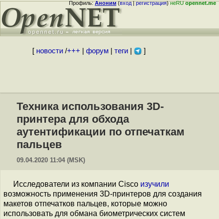
Профиль:
Аноним
(
вход
|
регистрация
)
неRU
opennet.me
[
новости
/
+++
|
форум
|
теги
|
]
Техника использования 3D-
принтера для обхода
аутентификации по отпечаткам
пальцев
09.04.2020 11:04 (MSK)
Исследователи из компании Cisco
изучили
возможность применения 3D-принтеров для создания
макетов отпечатков пальцев, которые можно
использовать для обмана биометрических систем