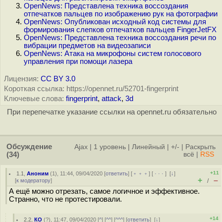
OpenNews: Представлена техника воссоздания
отпечатков пальцев по изображению рук на фотографии
OpenNews: Опубликован исходный код системы для
формирования слепков отпечатков пальцев FingerJetFX
OpenNews: Представлена техника воссоздания речи по
вибрации предметов на видеозаписи
OpenNews: Атака на микрофоны систем голосового
управления при помощи лазера
Лицензия:
CC BY 3.0
Короткая ссылка: https://opennet.ru/52701-fingerprint
Ключевые слова:
fingerprint
,
attack
,
3d
При перепечатке указание ссылки на opennet.ru обязательно
Обсуждение
Ajax
|
1 уровень
|
Линейный
|
+/-
|
Раскрыть
(34)
всё
|
RSS
+11
1.1
,
Аноним
(
1
), 11:44, 09/04/2020 [
ответить
] [
﹢﹢﹢
] [
· · ·
]
[
↓
]
+
–
[
к модератору
]
/
А ещё можно отрезать, самое логичное и эффективное.
Странно, что не протестировали.
+14
2.2
,
КО
(
?
), 11:47, 09/04/2020 [
^
] [
^^
] [
^^^
] [
ответить
]
[
↓
]