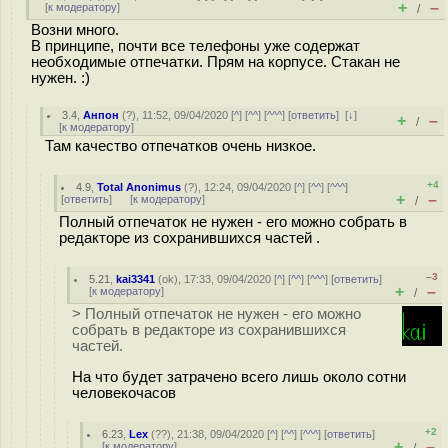
+
–
[
к модератору
]
/
Возни много.
В принципе, почти все телефоны уже содержат
необходимые отпечатки. Прям на корпусе. Стакан не
нужен. :)
3.4
,
Анпон
(
?
), 11:52, 09/04/2020 [
^
] [
^^
] [
^^^
] [
ответить
]
[
↓
]
+
–
/
[
к модератору
]
Там качество отпечатков очень низкое.
+4
4.9
,
Total Anonimus
(
?
), 12:24, 09/04/2020 [
^
] [
^^
] [
^^^
]
+
–
[
ответить
]
[
к модератору
]
/
Полный отпечаток не нужен - его можно собрать в
редакторе из сохранившихся частей .
–3
5.21
,
kai3341
(
ok
), 17:33, 09/04/2020 [
^
] [
^^
] [
^^^
] [
ответить
]
+
–
[
к модератору
]
/
> Полный отпечаток не нужен - его можно
собрать в редакторе из сохранившихся
частей.
На что будет затрачено всего лишь около сотни
человекочасов
+2
6.23
,
Lex
(
??
), 21:38, 09/04/2020 [
^
] [
^^
] [
^^^
] [
ответить
]
+
–
[
к модератору
]