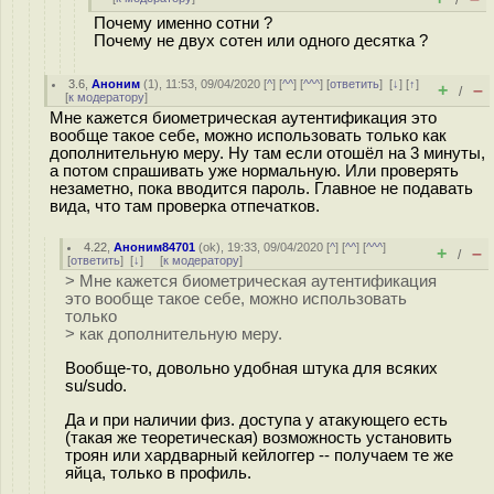
/
Почему именно сотни ?
Почему не двух сотен или одного десятка ?
3.6
,
Аноним
(
1
), 11:53, 09/04/2020 [
^
] [
^^
] [
^^^
] [
ответить
]
[
↓
] [
↑
]
+
–
/
[
к модератору
]
Мне кажется биометрическая аутентификация это
вообще такое себе, можно использовать только как
дополнительную меру. Ну там если отошёл на 3 минуты,
а потом спрашивать уже нормальную. Или проверять
незаметно, пока вводится пароль. Главное не подавать
вида, что там проверка отпечатков.
4.22
,
Аноним84701
(
ok
), 19:33, 09/04/2020 [
^
] [
^^
] [
^^^
]
+
–
/
[
ответить
]
[
↓
] [
к модератору
]
> Мне кажется биометрическая аутентификация
это вообще такое себе, можно использовать
только
> как дополнительную меру.
Вообще-то, довольно удобная штука для всяких
su/sudo.
Да и при наличии физ. доступа у атакующего есть
(такая же теоретическая) возможность установить
троян или хардварный кейлоггер -- получаем те же
яйца, только в профиль.