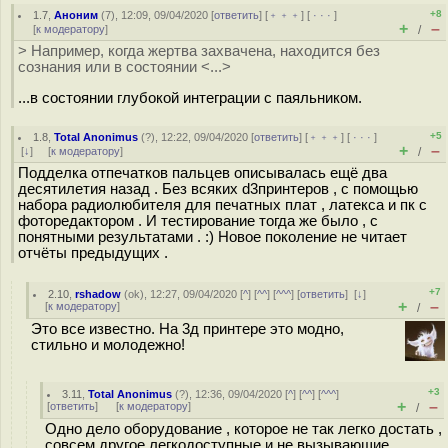
+8
1.7
,
Аноним
(
7
), 12:09, 09/04/2020 [
ответить
] [
﹢﹢﹢
] [
· · ·
]
+
–
[
к модератору
]
/
> Например, когда жертва захвачена, находится без
сознания или в состоянии <...>
...в состоянии глубокой интеграции с паяльником.
+5
1.8
,
Total Anonimus
(
?
), 12:22, 09/04/2020 [
ответить
] [
﹢﹢﹢
] [
· · ·
]
+
–
[
↓
] [
к модератору
]
/
Подделка отпечатков пальцев описывалась ещё два
десятилетия назад . Без всяких d3принтеров , с помощью
набора радиолюбителя для печатных плат , латекса и пк с
фоторедактором . И тестирование тогда же было , с
понятными результатами . :) Новое поколение не читает
отчёты предыдущих .
+7
2.10
,
rshadow
(
ok
), 12:27, 09/04/2020 [
^
] [
^^
] [
^^^
] [
ответить
]
[
↓
]
+
–
[
к модератору
]
/
Это все известно. На 3д принтере это модно,
стильно и молодежно!
+3
3.11
,
Total Anonimus
(
?
), 12:36, 09/04/2020 [
^
] [
^^
] [
^^^
]
+
–
[
ответить
]
[
к модератору
]
/
Одно дело оборудование , которое не так легко достать ,
совсем другое легкодоступные и не вызывающие