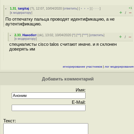
+1
1.31
,
targitaj
(
?
), 12:07, 10/04/2020 [
ответить
] [
﹢﹢﹢
] [
· · ·
]
+
–
[
к модератору
]
/
По отпечатку пальца проводят идентификацию, а не
аутентификацию.
2.33
,
Нанобот
(
ok
), 13:02, 10/04/2020 [
^
] [
^^
] [
^^^
] [
ответить
]
+
–
/
[
к модератору
]
специалисты cisco talos считают иначе. и я склонен
доверять им
игнорирование участников
|
лог модерирования
Добавить комментарий
Имя:
E-Mail:
Текст: