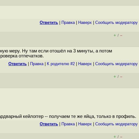
Ответить
|
Правка
|
Наверх
|
Cообщить модератору
+
–
/
ую меру. Ну там если отошёл на 3 минуты, а потом
роверка отпечатков.
Ответить
|
Правка
|
К родителю #2
|
Наверх
|
Cообщить модератору
+
–
/
рдварный кейлоггер -- получаем те же яйца, только в профиль.
Ответить
|
Правка
|
Наверх
|
Cообщить модератору
+
–
/