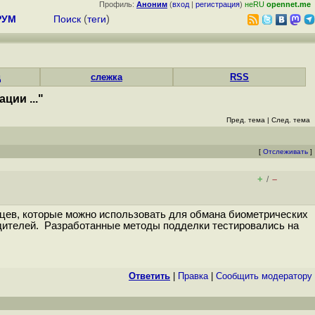
Профиль:
Аноним
(
вход
|
регистрация
)
неRU
opennet.me
РУМ
Поиск
(
теги
)
д
слежка
RSS
ции ..."
Пред. тема
|
След. тема
[
Отслеживать
]
+
–
/
ьцев, которые можно использовать для обмана биометрических
дителей. Разработанные методы подделки тестировались на
Ответить
|
Правка
|
Cообщить модератору