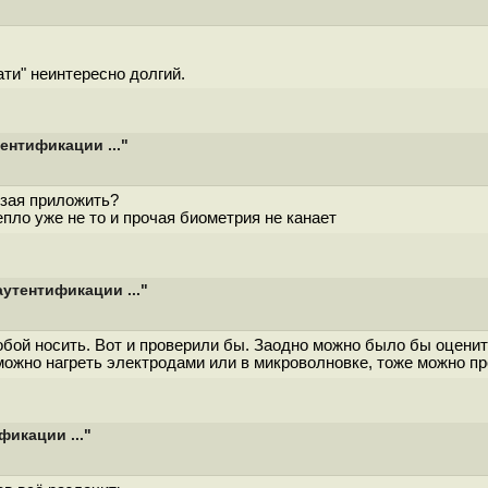
ати" неинтересно долгий.
ентификации ..."
езая приложить?
епло уже не то и прочая биометрия не канает
утентификации ..."
собой носить. Вот и проверили бы. Заодно можно было бы оцени
можно нагреть электродами или в микроволновке, тоже можно пр
икации ..."