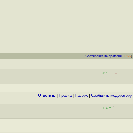
[
Сортировка по времени
|
RSS
]
+
–
/
+11
Ответить
|
Правка
|
Наверх
|
Cообщить модератору
+
–
/
+14