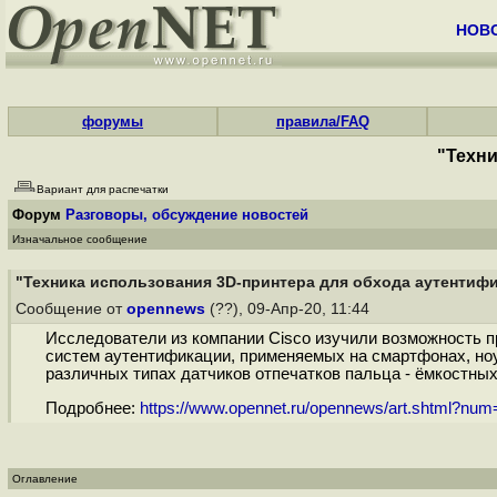
НОВ
форумы
правила/FAQ
"Техни
Вариант для распечатки
Форум
Разговоры, обсуждение новостей
Изначальное сообщение
"Техника использования 3D-принтера для обхода аутентифик
Сообщение от
opennews
(??), 09-Апр-20, 11:44
Исследователи из компании Cisco изучили возможность п
систем аутентификации, применяемых на смартфонах, но
различных типах датчиков отпечатков пальца - ёмкостных,
Подробнее:
https://www.opennet.ru/opennews/art.shtml?nu
Оглавление