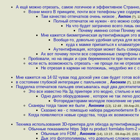
А ещё можно отрезать, самое логичное и эффективное Странно,
Возни много В принципе, почти все телефоны уже содер
Там качество отпечатков очень низкое
,
Анпон
(?), 1
Полный отпечаток не нужен - его можно собр
На что будет затрачено всего лишь о
Почему именно сотни Почему не
Мне кажется биометрическая аутентификация это 
Вообще-то, довольно удобная штука для вся
куда к мамке припаяться к клавиатур
Аутентификация, которая может быть совер
Ах вот почему почти все современные смартфоны 
Пробовали, но на овцах и срок беременности при печати 
если есть возможность отрезать - не проще ли не отреза
Не отрезая в карман не положишь, неудобно же с 
Мне кажется на 14 02 чувак под доской уже сам будет готов вс
в состоянии глубокой интеграции с паяльником
,
Аноним
(7), 12:0
Подделка отпечатков пальцев описывалась ещё два десятилети
Это все известно На 3д принтере это модно, стильно и 
Одно дело оборудование , которое не так легко дос
Фоторедакторами молодое поколение не уме
Сканеры тогда такие же были
,
Аноним
(13), 12:48 , 09-Апр-20,
Сказано же - с помощью набора радиолюбителя В н
Когда появляются новые средства, тогда их возможности 
Техника использования 3D-принтера для обхода аутентификации 
Обычные показаиели https 3dpt ru product formlabs-form-2 
Обычные это FDM
,
Аноним
(14), 13:15 , 09-Апр-20, (16)
Дык это фотополимеры, что довольно сложно назв