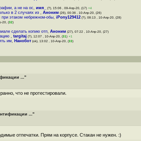
рафии, а не на ос
,
имя_
(?), 15:06 , 09-Апр-20, (17)
+4
олько в 2 случаях из
,
Аноним
(26), 00:36 , 10-Апр-20, (26)
я при этаком небрежном-обы
,
iPony129412
(?), 08:13 , 10-Апр-20, (28)
р-20, (
32
)
риале сделать копию отп
,
Аноним
(27), 07:22 , 10-Апр-20, (27)
кацию
,
targitaj
(?), 12:07 , 10-Апр-20, (
31
)
+1
ять им
,
Нанобот
(ok), 13:02 , 10-Апр-20, (
33
)
икации ..."
ранно, что не протестировали.
нтификации ..."
имые отпечатки. Прям на корпусе. Стакан не нужен. :)