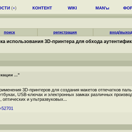
ОСТИ
(
+
)
КОНТЕНТ
WIKI
MAN'ы
ФО
поиск
регистрация
вход/выхо
ка использования 3D-принтера для обхода аутентифика
ации ..."
рименения 3D-принтеров для создания макетов отпечатков пал
утбуках, USB-ключах и электронных замках различных произво
 оптических и ультразвуковых...
m=52701