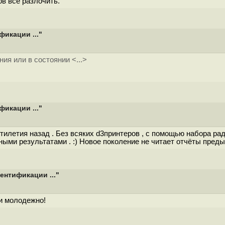
ов всё разлочить.
икации ..."
ия или в состоянии <...>
икации ..."
летия назад . Без всяких d3принтеров , с помощью набора рад
ными результатами . :) Новое поколение не читает отчёты пред
ентификации ..."
 и молодежно!