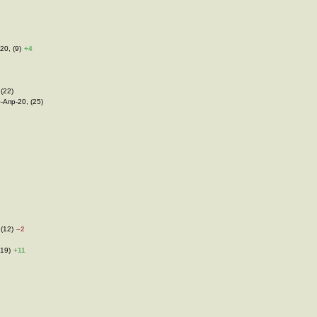
20, (9)
+4
 (22)
0-Апр-20, (25)
3
 (12)
–2
(19)
+11