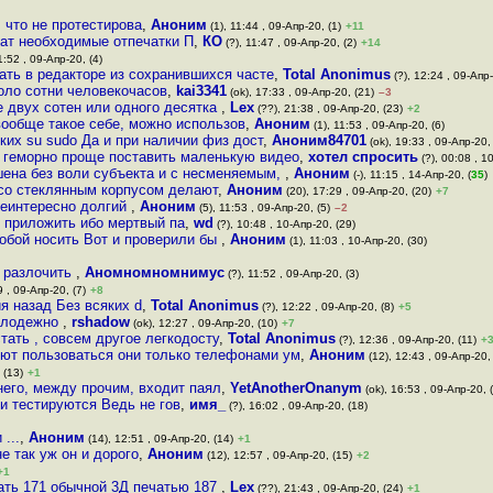
 что не протестирова
,
Аноним
(1), 11:44 , 09-Апр-20, (1)
+11
жат необходимые отпечатки П
,
КО
(?), 11:47 , 09-Апр-20, (2)
+14
1:52 , 09-Апр-20, (4)
ать в редакторе из сохранившихся часте
,
Total Anonimus
(?), 12:24 , 09-Апр-
коло сотни человекочасов
,
kai3341
(ok), 17:33 , 09-Апр-20, (21)
–3
 двух сотен или одного десятка
,
Lex
(??), 21:38 , 09-Апр-20, (23)
+2
вообще такое себе, можно использов
,
Аноним
(1), 11:53 , 09-Апр-20, (6)
ких su sudo Да и при наличии физ дост
,
Аноним84701
(ok), 19:33 , 09-Апр-20,
е геморно проще поставить маленькую видео
,
хотел спросить
(?), 00:08 , 1
шена без воли субъекта и с несменяемым,
,
Аноним
(-), 11:15 , 14-Апр-20, (
35
)
со стеклянным корпусом делают
,
Аноним
(20), 17:29 , 09-Апр-20, (20)
+7
неинтересно долгий
,
Аноним
(5), 11:53 , 09-Апр-20, (5)
–2
я приложить ибо мертвый па
,
wd
(?), 10:48 , 10-Апр-20, (29)
собой носить Вот и проверили бы
,
Аноним
(1), 11:03 , 10-Апр-20, (30)
ё разлочить
,
Аномномномнимус
(?), 11:52 , 09-Апр-20, (3)
9 , 09-Апр-20, (7)
+8
я назад Без всяких d
,
Total Anonimus
(?), 12:22 , 09-Апр-20, (8)
+5
молодежно
,
rshadow
(ok), 12:27 , 09-Апр-20, (10)
+7
тать , совсем другое легкодосту
,
Total Anonimus
(?), 12:36 , 09-Апр-20, (11)
+
ют пользоваться они только телефонами ум
,
Аноним
(12), 12:43 , 09-Апр-20,
 (13)
+1
его, между прочим, входит паял
,
YetAnotherOnanym
(ok), 16:53 , 09-Апр-20, 
и тестируются Ведь не гов
,
имя_
(?), 16:02 , 09-Апр-20, (18)
...
,
Аноним
(14), 12:51 , 09-Апр-20, (14)
+1
не так уж он и дорого
,
Аноним
(12), 12:57 , 09-Апр-20, (15)
+2
+1
ать 171 обычной 3Д печатью 187
,
Lex
(??), 21:43 , 09-Апр-20, (24)
+1