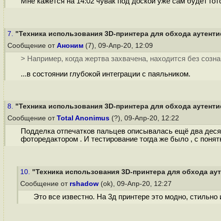
Мне кажется на 14:02 чувак под доской уже сам будет гот
7.
"Техника использования 3D-принтера для обхода аутентиф
Сообщение от
Аноним
(7), 09-Апр-20, 12:09
> Например, когда жертва захвачена, находится без сознан
...в состоянии глубокой интеграции с паяльником.
8.
"Техника использования 3D-принтера для обхода аутентиф
Сообщение от
Total Anonimus
(?), 09-Апр-20, 12:22
Подделка отпечатков пальцев описывалась ещё два десяти
фоторедактором . И тестирование тогда же было , с понят
10.
"Техника использования 3D-принтера для обхода аут
Сообщение от
rshadow
(ok), 09-Апр-20, 12:27
Это все известно. На 3д принтере это модно, стильно