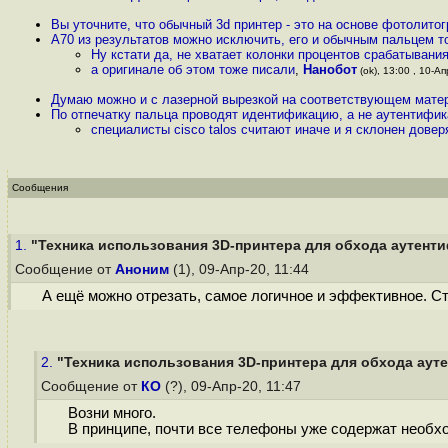
Вы уточните, что обычный 3d принтер - это на основе фотолитог
А70 из результатов можно исключить, его и обычным пальцем т
Ну кстати да, не хватает колонки процентов срабатывани
а оригинале об этом тоже писали
,
Нанобот
(ok), 13:00 , 10-Ап
Думаю можно и с лазерной вырезкой на соответствующем мате
По отпечатку пальца проводят идентификацию, а не аутентифи
специалисты cisco talos считают иначе и я склонен довер
Сообщения
1.
"Техника использования 3D-принтера для обхода аутентиф
Сообщение от
Аноним
(1), 09-Апр-20, 11:44
А ещё можно отрезать, самое логичное и эффективное. Ст
2.
"Техника использования 3D-принтера для обхода ауте
Сообщение от
КО
(?), 09-Апр-20, 11:47
Возни много.
В принципе, почти все телефоны уже содержат необход