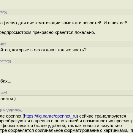
тору
]
а (меня) для систематизации заметок и новостей. И в них всё
с предпросмотром прекрасно хранятся локально.
ору
]
йтов, которые в rss отдают только часть?
ратору
]
бах...
тору
]
ленты )
[
к модератору
]
ле opennet (
https://tlg.name/opennet_ru
) сейчас транслируются
 преобразуются в превью с аннотацией и возможностью просмот
ая форма кажется более удобной, так как новости визуально
отре сохраняется оригинальное форматирование с картинками, 