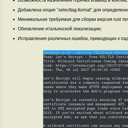
Возможность назначения горячих клавиш в контекст
Добавлена опция "selecttag-format" для определения 
Минимальная требуемая для сборки версия rust теп
Обновление итальянской локализации;
Исправления различных ошибок, приводящих к пад