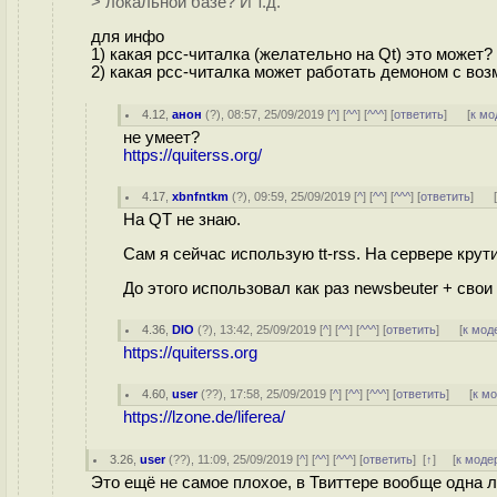
> локальной базе? И т.д.
для инфо
1) какая рсс-читалка (желательно на Qt) это может?
2) какая рсс-читалка может работать демоном с воз
4.12
,
анон
(
?
), 08:57, 25/09/2019 [
^
] [
^^
] [
^^^
] [
ответить
]
[
к мо
не умеет?
https://quiterss.org/
4.17
,
xbnfntkm
(
?
), 09:59, 25/09/2019 [
^
] [
^^
] [
^^^
] [
ответить
]
На QT не знаю.
Сам я сейчас использую tt-rss. На сервере кру
До этого использовал как раз newsbeuter + свои
4.36
,
DIO
(
?
), 13:42, 25/09/2019 [
^
] [
^^
] [
^^^
] [
ответить
]
[
к мод
https://quiterss.org
4.60
,
user
(
??
), 17:58, 25/09/2019 [
^
] [
^^
] [
^^^
] [
ответить
]
[
к м
https://lzone.de/liferea/
3.26
,
user
(
??
), 11:09, 25/09/2019 [
^
] [
^^
] [
^^^
] [
ответить
]
[
↑
] [
к моде
Это ещё не самое плохое, в Твиттере вообще одна л