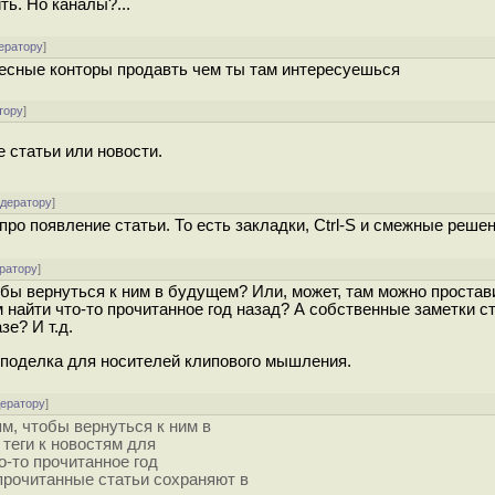
ь. Но каналы?...
ератору
]
ресные конторы продавть чем ты там интересуешься
тору
]
 статьи или новости.
одератору
]
про появление статьи. То есть закладки, Ctrl-S и смежные решен
ратору
]
бы вернуться к ним в будущем? Или, может, там можно простави
м найти что-то прочитанное год назад? А собственные заметки с
е? И т.д.
 поделка для носителей клипового мышления.
дератору
]
м, чтобы вернуться к ним в
теги к новостям для
о-то прочитанное год
прочитанные статьи сохраняют в