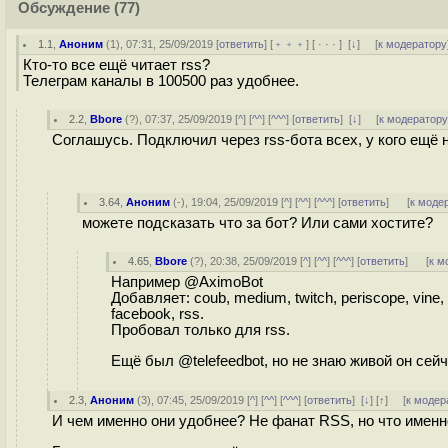
Обсуждение
(77)
1.1
,
Аноним
(
1
), 07:31, 25/09/2019 [
ответить
] [
﹢﹢﹢
] [
· · ·
]
[
↓
] [
к модератору
Кто-то все ещё читает rss?
Телеграм каналы в 100500 раз удобнее.
2.2
,
Bbore
(
?
), 07:37, 25/09/2019 [
^
] [
^^
] [
^^^
] [
ответить
]
[
↓
] [
к модератор
Соглашусь. Подключил через rss-бота всех, у кого ещё н
3.64
,
Аноним
(
-
), 19:04, 25/09/2019 [
^
] [
^^
] [
^^^
] [
ответить
]
[
к моде
можете подсказать что за бот? Или сами хостите?
4.65
,
Bbore
(
?
), 20:38, 25/09/2019 [
^
] [
^^
] [
^^^
] [
ответить
]
[
к м
Например @AximoBot
Добавляет: coub, medium, twitch, periscope, vine, tw
facebook, rss.
Пробовал только для rss.
Ещё был @telefeedbot, но не знаю живой он сейч
2.3
,
Аноним
(
3
), 07:45, 25/09/2019 [
^
] [
^^
] [
^^^
] [
ответить
]
[
↓
] [
↑
] [
к модер
И чем именно они удобнее? Не фанат RSS, но что имен