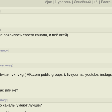
Ajax
|
1 уровень
|
Линейный
|
+/-
|
Раскры
]
у
]
е появилось своего канала, и всё окей)
ратору
]
одератору
]
itter, vk, vkg ( VK.com public groups ), livejournal, youtube, instag
ас или нет.
атору
]
но каналы умеют лучше?