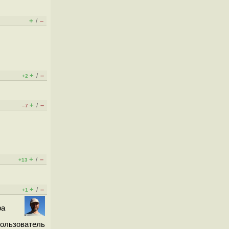
+
–
/
+
–
/
+2
+
–
/
–7
+
–
/
+13
+
–
/
+1
ра
пользователь