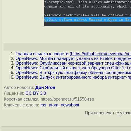
Главная ссылка к новости (
https://github.com/newsboat/ne.
OpenNews: Mozilla планирует удалить из Firefox поддер
OpenNews: Опубликован черновой вариант спецификации
OpenNews: Стабильный выпуск web-браузера Otter 1.0 с
OpenNews: В открытую платформу обмена сообщениями 
OpenNews: Выпуск интегрированного набора интернет-п
Автор новости:
Дон Ягон
Лицензия:
CC BY 3.0
Короткая ссылка: https://opennet.ru/51558-rss
Ключевые слова:
rss
,
atom
,
newsboat
При перепечатке указа