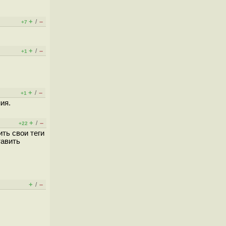
+
–
/
+7
+
–
/
+1
+
–
/
+1
ия.
+
–
/
+22
ть свои теги
тавить
+
–
/