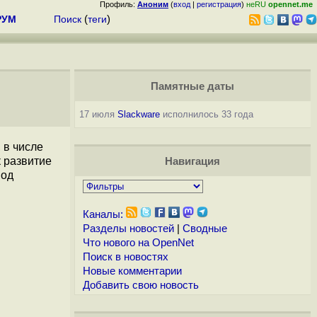
Профиль:
Аноним
(
вход
|
регистрация
)
неRU
opennet.me
РУМ
Поиск
(
теги
)
Памятные даты
17 июля
Slackware
исполнилось 33 года
 в числе
к развитие
Навигация
од
Каналы:
Разделы новостей
|
Сводные
Что нового на OpenNet
Поиск в новостях
Новые комментарии
Добавить свою новость