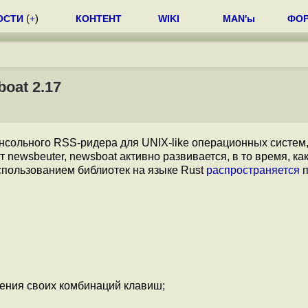
ОСТИ
(
+
)
КОНТЕНТ
WIKI
MAN'ы
ФО
oat 2.17
онсольного RSS-ридера для UNIX-like операционных систем,
 newsbeuter, newsboat активно развивается, в то время, ка
использованием библиотек на языке Rust
распространяется
п
ения своих комбинаций клавиш;