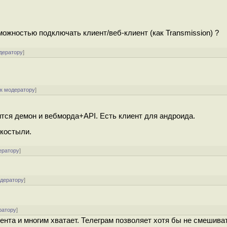
можностью подключать клиент/веб-клиент (как Transmission) ?
дератору
]
[
к модератору
]
тится демон и вебморда+API. Есть клиент для андроида.
 костыли.
ератору
]
одератору
]
ратору
]
ента и многим хватает. Телеграм позволяет хотя бы не смешива