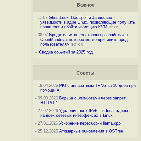
Важное
-
11.07
GhostLock, BadEpoll и Januscape -
уязвимости в ядре Linux, позволяющие получить
права root и обойти изоляцию KVM
(82 +34)
-
08.07
Вредительство со стороны разработчика
OpenMandriva, которое могло причинить вред
пользователям
(107 +34)
-
Сводка событий за 2025 год
Советы
-
19.04.2026
PKI с аппаратным TRNG за 10 дней при
помощи AI
-
09.03.2026
Борьба с web-ботами через запрет
HTTP/1.1
-
27.02.2026
Удаление всех IPv6 link-local адресов
на всех сетевых интерфейсах в Linux
-
27.01.2026
Ускорение пересборки llama.cpp
-
25.12.2025
Атомарные обновления в OSTree