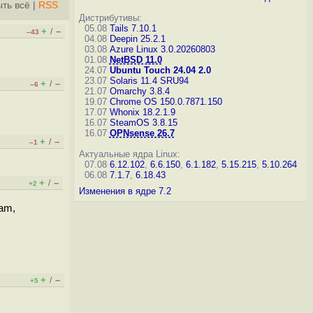
ть всё
|
RSS
Дистрибутивы:
05.08
Tails 7.10.1
+
–
/
–43
04.08
Deepin 25.2.1
03.08
Azure Linux 3.0.20260803
01.08
NetBSD 11.0
24.07
Ubuntu Touch 24.04 2.0
23.07
Solaris 11.4 SRU94
+
–
/
–6
21.07
Omarchy 3.8.4
19.07
Chrome OS 150.0.7871.150
17.07
Whonix 18.2.1.9
16.07
SteamOS 3.8.15
16.07
OPNsense 26.7
+
–
/
–1
Актуальные ядра Linux:
07.08
6.12.102
,
6.6.150
,
6.1.182
,
5.15.215
,
5.10.264
06.08
7.1.7
,
6.18.43
+
–
/
+2
Изменения в ядре 7.2
ram,
+
–
/
+5