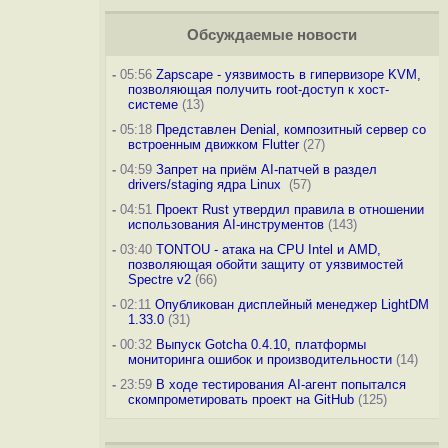
Обсуждаемые новости
-
05:56
Zapscape - уязвимость в гипервизоре KVM,
позволяющая получить root-доступ к хост-
системе
(13)
-
05:18
Представлен Denial, композитный сервер со
встроенным движком Flutter
(27)
-
04:59
Запрет на приём AI-патчей в раздел
drivers/staging ядра Linux
(57)
-
04:51
Проект Rust утвердил правила в отношении
использования AI-инструментов
(143)
-
03:40
TONTOU - атака на CPU Intel и AMD,
позволяющая обойти защиту от уязвимостей
Spectre v2
(66)
-
02:11
Опубликован дисплейный менеджер LightDM
1.33.0
(31)
-
00:32
Выпуск Gotcha 0.4.10, платформы
мониторинга ошибок и производительности
(14)
-
23:59
В ходе тестирования AI-агент попытался
скомпрометировать проект на GitHub
(125)