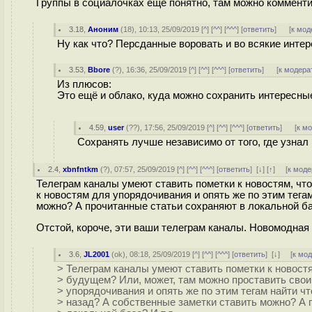
Группы в социалочках ещё понятно, там можно комментит
3.18
,
Аноним
(
18
), 10:13, 25/09/2019 [
^
] [
^^
] [
^^^
] [
ответить
]
[
к мод
Ну как что? Персданные воровать и во всякие инте
3.53
,
Bbore
(
?
), 16:36, 25/09/2019 [
^
] [
^^
] [
^^^
] [
ответить
]
[
к модера
Из плюсов:
Это ещё и облако, куда можно сохранить интересные
4.59
,
user
(
??
), 17:56, 25/09/2019 [
^
] [
^^
] [
^^^
] [
ответить
]
[
к м
Сохранять лучше независимо от того, где узнал 
2.4
,
xbnfntkm
(
?
), 07:57, 25/09/2019 [
^
] [
^^
] [
^^^
] [
ответить
]
[
↓
] [
↑
] [
к моде
Телеграм каналы умеют ставить пометки к новостям, что
к новостям для упорядочивания и опять же по этим тега
можно? А прочитанные статьи сохраняют в локальной баз
Отстой, короче, эти ваши телеграм каналы. Новомодная
3.6
,
JL2001
(
ok
), 08:18, 25/09/2019 [
^
] [
^^
] [
^^^
] [
ответить
]
[
↓
] [
к мо
> Телеграм каналы умеют ставить пометки к новостя
> будущем? Или, может, там можно проставить свои 
> упорядочивания и опять же по этим тегам найти чт
> назад? А собственные заметки ставить можно? А 