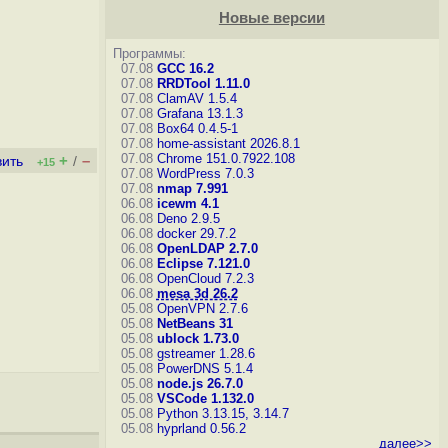
Новые версии
Программы:
07.08
GCC 16.2
07.08
RRDTool 1.11.0
07.08
ClamAV 1.5.4
07.08
Grafana 13.1.3
07.08
Box64 0.4.5-1
07.08
home-assistant 2026.8.1
07.08
Chrome 151.0.7922.108
+
–
вить
/
+15
07.08
WordPress 7.0.3
07.08
nmap 7.991
06.08
icewm 4.1
06.08
Deno 2.9.5
06.08
docker 29.7.2
06.08
OpenLDAP 2.7.0
06.08
Eclipse 7.121.0
06.08
OpenCloud 7.2.3
06.08
mesa 3d 26.2
05.08
OpenVPN 2.7.6
05.08
NetBeans 31
05.08
ublock 1.73.0
05.08
gstreamer 1.28.6
05.08
PowerDNS 5.1.4
05.08
node.js 26.7.0
05.08
VSCode 1.132.0
05.08
Python 3.13.15, 3.14.7
05.08
hyprland 0.56.2
далее>>