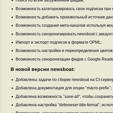
Поиск по всем загруженным фидам;
Возможность категоризировать свои подписки при 
Возможность добавить произвольный источник дан
Возможность создания мета-каналов используя мо
Возможность синхронизировать newsboat с аккаунто
Импорт и экспорт подписок в формате OPML;
Возможность настройки и переопределения цветов
Возможность синхронизации фидов с Google Reade
В новой версии newsboat:
Добавлены задачи по сборке newsboat на CI-серве
Добавлена документация для опции "macro-prefix";
Добавлена возможность "save-all", чтобы сохранять
Добавлена настройка "dirbrowser-title-format", исп