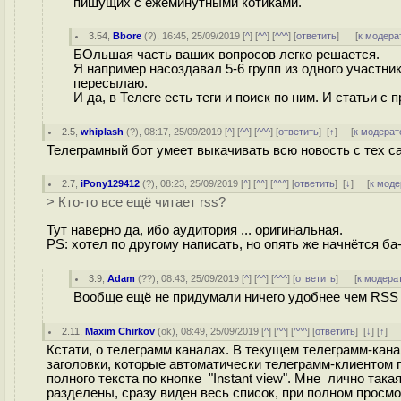
пишущих с ежеминутными котиками.
3.54
,
Bbore
(
?
), 16:45, 25/09/2019 [
^
] [
^^
] [
^^^
] [
ответить
]
[
к модера
БОльшая часть ваших вопросов легко решается.
Я например насоздавал 5-6 групп из одного участник
пересылаю.
И да, в Телеге есть теги и поиск по ним. И статьи 
2.5
,
whiplash
(
?
), 08:17, 25/09/2019 [
^
] [
^^
] [
^^^
] [
ответить
]
[
↑
] [
к модерат
Телеграмный бот умеет выкачивать всю новость с тех са
2.7
,
iPony129412
(
?
), 08:23, 25/09/2019 [
^
] [
^^
] [
^^^
] [
ответить
]
[
↓
] [
к моде
> Кто-то все ещё читает rss?
Тут наверно да, ибо аудитория ... оригинальная.
PS: хотел по другому написать, но опять же начнётся ба-
3.9
,
Adam
(
??
), 08:43, 25/09/2019 [
^
] [
^^
] [
^^^
] [
ответить
]
[
к модера
Вообще ещё не придумали ничего удобнее чем RSS 
2.11
,
Maxim Chirkov
(
ok
), 08:49, 25/09/2019 [
^
] [
^^
] [
^^^
] [
ответить
]
[
↓
] [
↑
] 
Кстати, о телеграмм каналах. В текущем телеграмм-кана
заголовки, которые автоматически телеграмм-клиентом
полного текста по кнопке "Instant view". Мне лично так
разделены, сразу виден весь список, при полном просм