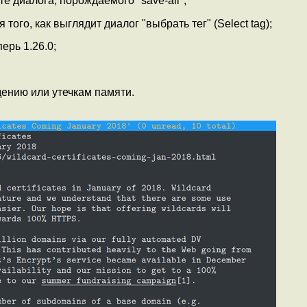
е диалога, порождаемого "save-all";
того, как выглядит диалог "выбрать тег" (Select tag);
ерь 1.26.0;
ению или утечкам памяти.