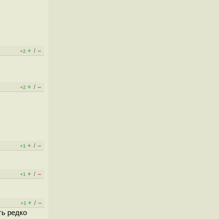
+
–
/
+2
+
–
/
+2
+
–
/
+1
+
–
/
+1
+
–
/
+1
ть редко