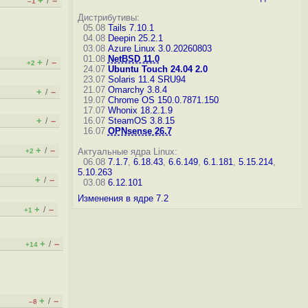
+
–
/
–1
Дистрибутивы:
05.08
Tails 7.10.1
04.08
Deepin 25.2.1
03.08
Azure Linux 3.0.20260803
01.08
NetBSD 11.0
+
–
/
+2
24.07
Ubuntu Touch 24.04 2.0
23.07
Solaris 11.4 SRU94
21.07
Omarchy 3.8.4
+
–
/
19.07
Chrome OS 150.0.7871.150
17.07
Whonix 18.2.1.9
+
–
16.07
SteamOS 3.8.15
/
16.07
OPNsense 26.7
+
–
/
Актуальные ядра Linux:
+2
06.08
7.1.7
,
6.18.43
,
6.6.149
,
6.1.181
,
5.15.214
,
5.10.263
+
–
/
03.08
6.12.101
Изменения в ядре 7.2
+
–
/
+1
+
–
/
+14
+
–
/
–8