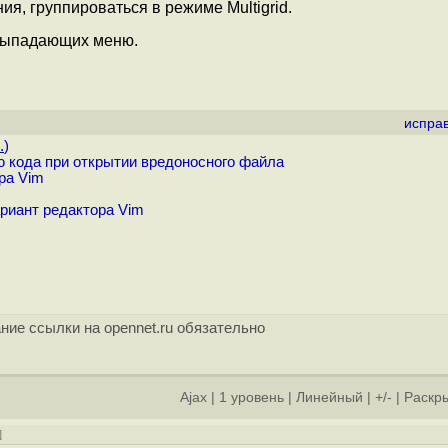
я, группироваться в режиме Multigrid.
 выпадающих меню.
испра
.
)
 кода при открытии вредоносного файла
ра Vim
риант редактора Vim
ние ссылки на opennet.ru обязательно
Ajax
|
1 уровень
|
Линейный
|
+/-
|
Раскры
]