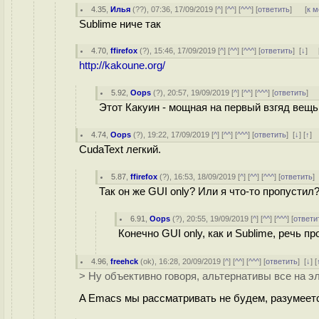
4.35
,
Илья
(
??
), 07:36, 17/09/2019 [
^
] [
^^
] [
^^^
] [
ответить
]
[
к 
Sublime ниче так
4.70
,
ffirefox
(
?
), 15:46, 17/09/2019 [
^
] [
^^
] [
^^^
] [
ответить
]
[
↓
] 
http://kakoune.org/
5.92
,
Oops
(
?
), 20:57, 19/09/2019 [
^
] [
^^
] [
^^^
] [
ответить
]
Этот Какуин - мощная на первый взгяд вещь.
4.74
,
Oops
(
?
), 19:22, 17/09/2019 [
^
] [
^^
] [
^^^
] [
ответить
]
[
↓
] [
↑
]
CudaText легкий.
5.87
,
ffirefox
(
?
), 16:53, 18/09/2019 [
^
] [
^^
] [
^^^
] [
ответить
Так он же GUI only? Или я что-то пропустил
6.91
,
Oops
(
?
), 20:55, 19/09/2019 [
^
] [
^^
] [
^^^
] [
ответи
Конечно GUI only, как и Sublime, речь пр
4.96
,
freehck
(
ok
), 16:28, 20/09/2019 [
^
] [
^^
] [
^^^
] [
ответить
]
[
↓
] [
> Ну объективно говоря, альтернативы все на эл
A Emacs мы рассматривать не будем, разумеетс