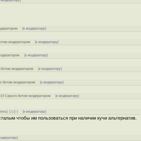
 модератору
]
одератором
[
к модератору
]
отом-модератором
[
к модератору
]
модератором
[
к модератору
]
 ботом-модератором
[
к модератору
]
о ботом-модератором
[
к модератору
]
2019
Скрыто ботом-модератором
[
к модератору
]
тить
]
[
↓
] [
↑
] [
к модератору
]
талым чтобы им пользоваться при наличии кучи альтернатив.
модератору
]