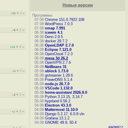
Новые версии
+
–
/
+36
Программы:
07.08
Chrome 151.0.7922.108
07.08
WordPress 7.0.3
07.08
nmap 7.991
+
–
/
–8
06.08
icewm 4.1
06.08
Deno 2.9.5
06.08
docker 29.7.2
06.08
OpenLDAP 2.7.0
+
–
/
+24
06.08
Eclipse 7.121.0
06.08
OpenCloud 7.2.3
06.08
mesa 3d 26.2
05.08
OpenVPN 2.7.6
05.08
NetBeans 31
+
–
/
05.08
ublock 1.73.0
+4
05.08
gstreamer 1.28.6
05.08
PowerDNS 5.1.4
05.08
node.js 26.7.0
05.08
VSCode 1.132.0
05.08
home-assistant 2026.8.0
+
–
/
–2
05.08
Python 3.13.15, 3.14.7
05.08
hyprland 0.56.2
04.08
Electron 43.3.0
04.08
Mattermost 11.10.0
+
–
/
+1
04.08
Django 5.2.17, 6.0.8
vln
04.08
Grafana 13.1.2
04.08
GNOME 49.9, 50.4
далее>>