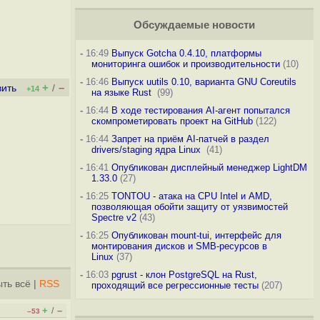
Обсуждаемые новости
-
16:49
Выпуск Gotcha 0.4.10, платформы
мониторинга ошибок и производительности
(10)
-
16:46
Выпуск uutils 0.10, варианта GNU Coreutils
+
–
вить
/
+14
на языке Rust
(99)
-
16:44
В ходе тестирования AI-агент попытался
скомпрометировать проект на GitHub
(122)
-
16:44
Запрет на приём AI-патчей в раздел
drivers/staging ядра Linux
(41)
-
16:41
Опубликован дисплейный менеджер LightDM
1.33.0
(27)
-
16:25
TONTOU - атака на CPU Intel и AMD,
позволяющая обойти защиту от уязвимостей
Spectre v2
(43)
-
16:25
Опубликован mount-tui, интерфейс для
монтирования дисков и SMB-ресурсов в
Linux
(37)
-
16:03
pgrust - клон PostgreSQL на Rust,
ть всё
|
RSS
проходящий все регрессионные тесты
(207)
+
–
/
–53