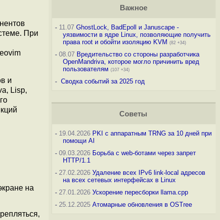
Важное
онентов
-
11.07
GhostLock, BadEpoll и Januscape -
стеме. При
уязвимости в ядре Linux, позволяющие получить
права root и обойти изоляцию KVM
(82 +34)
eovim
-
08.07
Вредительство со стороны разработчика
OpenMandriva, которое могло причинить вред
пользователям
(107 +34)
в и
-
Сводка событий за 2025 год
, Lisp,
го
нкций
Советы
-
19.04.2026
PKI с аппаратным TRNG за 10 дней при
помощи AI
-
09.03.2026
Борьба с web-ботами через запрет
HTTP/1.1
-
27.02.2026
Удаление всех IPv6 link-local адресов
на всех сетевых интерфейсах в Linux
экране на
-
27.01.2026
Ускорение пересборки llama.cpp
-
25.12.2025
Атомарные обновления в OSTree
репляться,