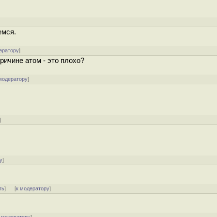
емся.
ератору
]
ричине атом - это плохо?
модератору
]
]
у
]
ть
]
[
к модератору
]