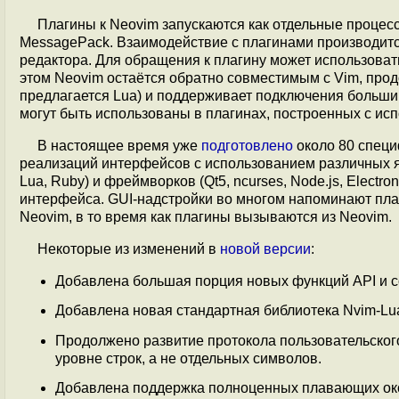
Плагины к Neovim запускаются как отдельные процес
MessagePack. Взаимодействие с плагинами производитс
редактора. Для обращения к плагину может использовать
этом Neovim остаётся обратно совместимым с Vim, прод
предлагается Lua) и поддерживает подключения больш
могут быть использованы в плагинах, построенных с ис
В настоящее время уже
подготовлено
около 80 специ
реализаций интерфейсов с использованием различных язык
Lua, Ruby) и фреймворков (Qt5, ncurses, Node.js, Electr
интерфейса. GUI-надстройки во многом напоминают плаг
Neovim, в то время как плагины вызываются из Neovim.
Некоторые из изменений в
новой версии
:
Добавлена большая порция новых функций API и с
Добавлена новая стандартная библиотека Nvim-Lua
Продолжено развитие протокола пользовательско
уровне строк, а не отдельных символов.
Добавлена поддержка полноценных плавающих окон