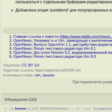
связываться с отдельными буферами редактировани
Добавлена опция 'pumblend' для полупрозрачных
Главная ссылка к новости (
https://www.reddit.com/r/neovi..
OpenNews: Уязвимость в Vim, приводящая к выполнению
OpenNews: Выпуск SpaceVim 1.1, дистрибутива редакто
OpenNews: Релиз текстового редактора Vim 8.1
OpenNews: Доступен Neovim 0.2, модернизированный ва
OpenNews: Релиз текстового редактора Vim 8.0
Лицензия:
CC BY 3.0
Короткая ссылка: https://opennet.ru/51495-vim
Ключевые слова:
vim
,
neovim
При перепечатке указа
Обсуждение
(110)
1.1
,
Аноним
(
1
), 22:57, 16/09/2019 [
ответить
] [
﹢﹢﹢
] [
· · ·
]
[
↓
] [
к модератору