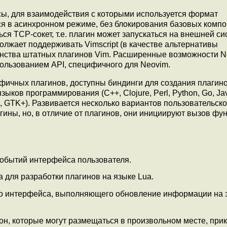
сы, для взаимодействия с которыми используется формат
я в асинхронном режиме, без блокирования базовых комп
ся TCP-сокет, т.е. плагин может запускаться на внешней си
олжает поддерживать Vimscript (в качестве альтернативы
инства штатных плагинов Vim. Расширенные возможности N
пользованием API, специфичного для Neovim.
фичных плагинов, доступны биндинги для создания плагино
ов программирования (C++, Clojure, Perl, Python, Go, Java
on, GTK+). Развивается несколько вариантов пользовательско
ины, но, в отличие от плагинов, они инициируют вызов фу
обытий интерфейса пользователя.
 для разработки плагинов на языке Lua.
го интерфейса, выполняющего обновление информации на 
, которые могут размещаться в произвольном месте, прик