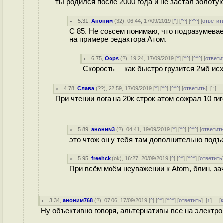
ты родился после 2000 года и не застал золотую
5.31
,
Аноним
(
32
), 06:44, 17/09/2019 [
^
] [
^^
] [
^^^
] [
ответит
С 85. Не совсем понимаю, что подразумевае
на примере редактора Атом.
6.75
,
Oops
(
?
), 19:24, 17/09/2019 [
^
] [
^^
] [
^^^
] [
ответи
Скорость— как быстро грузится 2мб исхо
4.78
,
Слава
(
??
), 22:59, 17/09/2019 [
^
] [
^^
] [
^^^
] [
ответить
]
[
↑
] 
При чтении лога на 20к строк атом сожрал 10 ги
5.89
,
аноним3
(
?
), 04:41, 19/09/2019 [
^
] [
^^
] [
^^^
] [
ответит
это чтож он у тебя там дополнительно подъ
5.95
,
freehck
(
ok
), 16:27, 20/09/2019 [
^
] [
^^
] [
^^^
] [
ответить
При всём моём неуважении к Atom, блин, за
3.34
,
аноним768
(
?
), 07:06, 17/09/2019 [
^
] [
^^
] [
^^^
] [
ответить
]
[
↑
] [
Ну объективно говоря, альтернативы все на электрон