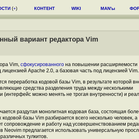
ОСТИ
(
+
)
КОНТЕНТ
WIKI
MAN'ы
ФО
анный вариант редактора Vim
тора Vim,
сфокусированного
на повышении расширяемости и
 лицензией Apache 2.0, а базовая часть под лицензией Vim.
тся переработка кодовой базы Vim, в результате которой в
вляющие средства разделения труда между несколькими
и (интерфейс можно менять не трогая внутренности) и ре
чается раздутая монолитная кодовая база, состоящая боле
х кодовой базы Vim разбирается всего несколько человек, а
ет сопровождение и работу над усовершенствованием реда
 в Neovim предлагается использовать универсальную просл
различных тулкитов.