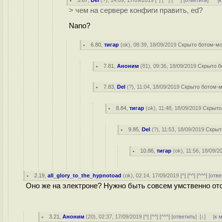
5.67
,
Del
(
?
), 14:09, 17/09/2019 [
^
] [
^^
] [
^^^
] [
ответить
]
[
к
> чем на сервере конфиги править, ed?
Nano?
6.80
,
тигар
(
ok
), 08:39, 18/09/2019
Скрыто ботом-м
7.81
,
Аноним
(
81
), 09:36, 18/09/2019
Скрыто б
7.83
,
Del
(
?
), 11:04, 18/09/2019
Скрыто ботом-
8.84
,
тигар
(
ok
), 11:48, 18/09/2019
Скрыто
9.85
,
Del
(
?
), 11:53, 18/09/2019
Скрыт
10.86
,
тигар
(
ok
), 11:56, 18/09/
2.19
,
all_glory_to_the_hypnotoad
(
ok
), 02:14, 17/09/2019 [
^
] [
^^
] [
^^^
] [
отве
Оно же на электроне? Нужно быть совсем умственно отс
3.21
,
Аноним
(
20
), 02:37, 17/09/2019 [
^
] [
^^
] [
^^^
] [
ответить
]
[
↓
] [
к 