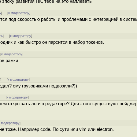
 эпоху развития ПК, тебе на это наплевать
ь
]
[
к модератору
]
тся под скоростью работы и проблемами с интеграцией в систе
ть
]
[
к модератору
]
дник и как быстро он парсится в набор токенов.
[
к модератору
]
гов рамки
ь
]
[
к модератору
]
едал? ему грузовиками подвозили?))
]
[
к модератору
]
чем открывать логи в редакторе? Для этого существуют пейдже
к модератору
]
е тоже. Например code. По сути или vim или electron.