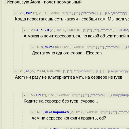
Использую Atom - полет нормальный.
2.3
,
fske
(
?
), 23:11, 16/09/2019 [
^
] [
^^
] [
^^^
] [
ответить
]
[
↓
] [
к модератору
]
Когда перестанешь есть какахи - сообщи нам! Мы волну
3.20
,
Аноним
(
20
), 02:36, 17/09/2019 [
^
] [
^^
] [
^^^
] [
ответить
]
[
к мод
А монжно поинтересоваться, по какой объективной п
4.29
,
th3m3
(
ok
), 06:10, 17/09/2019 [
^
] [
^^
] [
^^^
] [
ответить
]
[
к 
Достаточно одного слова - Electron.
2.5
,
at
(
??
), 23:14, 16/09/2019 [
^
] [
^^
] [
^^^
] [
ответить
]
[
↓
] [
↑
] [
к модератору
Atom ни разу не альтернатива vim, на сервере не гуев.
3.56
,
Del
(
?
), 11:26, 17/09/2019 [
^
] [
^^
] [
^^^
] [
ответить
]
[
к модератор
Кодите на сервере без гуев, сурово...
4.61
,
жека воробьев
(
?
), 12:30, 17/09/2019 [
^
] [
^^
] [
^^^
] [
ответи
чем на сервере конфиги править, ed?