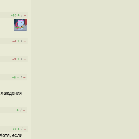
+
–
/
+10
+
–
/
–4
+
–
/
–3
+
–
/
+6
охлаждения
+
–
/
+
–
/
+7
Хотя, если