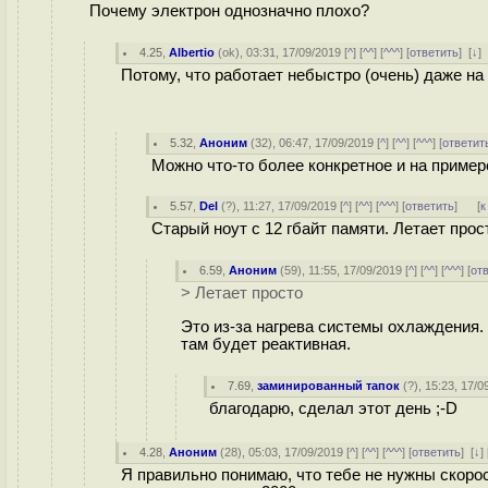
Почему электрон однозначно плохо?
4.25
,
Albertio
(
ok
), 03:31, 17/09/2019 [
^
] [
^^
] [
^^^
] [
ответить
]
[
↓
]
Потому, что работает небыстро (очень) даже на 
5.32
,
Аноним
(
32
), 06:47, 17/09/2019 [
^
] [
^^
] [
^^^
] [
ответит
Можно что-то более конкретное и на пример
5.57
,
Del
(
?
), 11:27, 17/09/2019 [
^
] [
^^
] [
^^^
] [
ответить
]
[
к
Старый ноут с 12 гбайт памяти. Летает про
6.59
,
Аноним
(
59
), 11:55, 17/09/2019 [
^
] [
^^
] [
^^^
] [
от
> Летает просто
Это из-за нагрева системы охлаждения.
там будет реактивная.
7.69
,
заминированный тапок
(
?
), 15:23, 17/0
благодарю, сделал этот день ;-D
4.28
,
Аноним
(
28
), 05:03, 17/09/2019 [
^
] [
^^
] [
^^^
] [
ответить
]
[
↓
] 
Я правильно понимаю, что тебе не нужны скорос