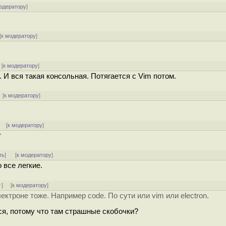
модератору
]
[
к модератору
]
[
к модератору
]
 И вся такая консольная. Потягается с Vim потом.
 [
к модератору
]
]
[
к модератору
]
?
ть
]
[
к модератору
]
о все легкие.
↑
] [
к модератору
]
ектроне тоже. Например code. По сути или vim или electron.
я, потому что там страшные скобочки?