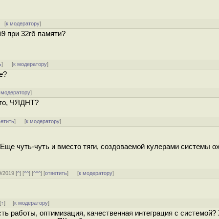
 [
к модератору
]
i9 при 32гб памяти?
ь
]
[
к модератору
]
е?
 модератору
]
сто, ЧЯДНТ?
ветить
]
[
к модератору
]
 Еще чуть-чуть и вместо тяги, создоваемой кулерами системы 
9/2019 [
^
] [
^^
] [
^^^
] [
ответить
]
[
к модератору
]
[
↑
] [
к модератору
]
ть работы, оптимизация, качественная интеграция с системой? 