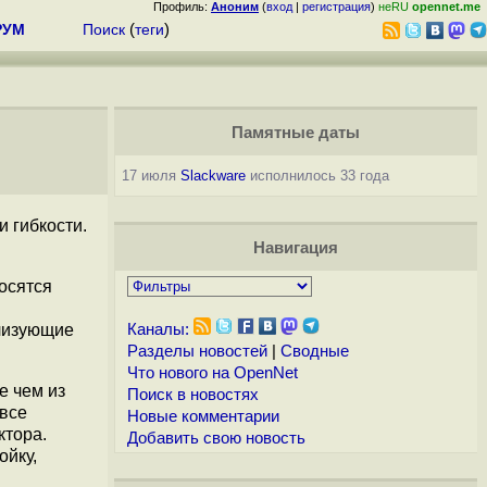
Профиль:
Аноним
(
вход
|
регистрация
)
неRU
opennet.me
РУМ
Поиск
(
теги
)
Памятные даты
17 июля
Slackware
исполнилось 33 года
 гибкости.
Навигация
носятся
ализующие
Каналы:
Разделы новостей
|
Сводные
Что нового на OpenNet
е чем из
Поиск в новостях
 все
Новые комментарии
ктора.
Добавить свою новость
ойку,