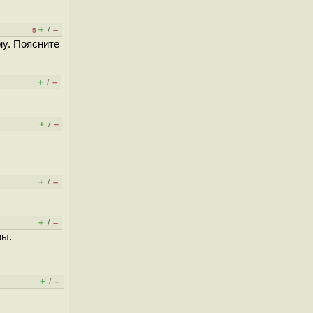
+
–
/
–5
му. Поясните
+
–
/
+
–
/
+
–
/
+
–
/
ры.
+
–
/