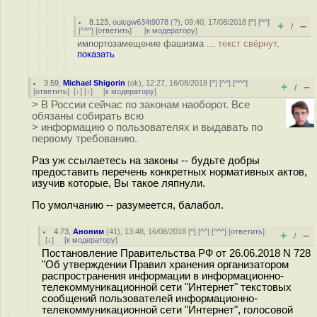
8.123
,
ouicgw634t9078
(
?
), 09:40, 17/08/2018 [
^
] [
^^
]
+
–
/
[
^^^
] [
ответить
]
[
к модератору
]
импортозамещение фашизма ...
текст свёрнут,
показать
3.59
,
Michael Shigorin
(
ok
), 12:27, 16/08/2018 [
^
] [
^^
] [
^^^
]
+
–
/
[
ответить
]
[
↓
] [
↑
] [
к модератору
]
> В России сейчас по законам наоборот. Все
обязаны собирать всю
> информацию о пользователях и выдавать по
первому требованию.
Раз уж ссылаетесь на законы -- будьте добры
предоставить перечень конкретных нормативных актов,
изучив которые, Вы такое ляпнули.
По умолчанию -- разумеется, балабол.
4.73
,
Аноним
(
41
), 13:48, 16/08/2018 [
^
] [
^^
] [
^^^
] [
ответить
]
+
–
/
[
↓
] [
к модератору
]
Постановление Правительства РФ от 26.06.2018 N 728
"Об утверждении Правил хранения организатором
распространения информации в информационно-
телекоммуникационной сети "Интернет" текстовых
сообщений пользователей информационно-
телекоммуникационной сети "Интернет", голосовой