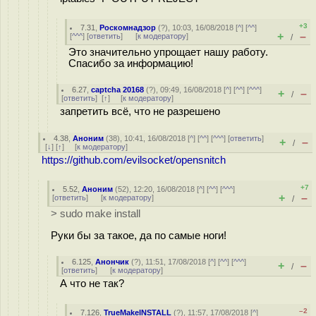
+3
7.31
,
Роскомнадзор
(
?
), 10:03, 16/08/2018 [
^
] [
^^
]
+
–
[
^^^
] [
ответить
]
[
к модератору
]
/
Это значительно упрощает нашу работу.
Спасибо за информацию!
6.27
,
captcha 20168
(
?
), 09:49, 16/08/2018 [
^
] [
^^
] [
^^^
]
+
–
/
[
ответить
]
[
↑
] [
к модератору
]
запретить всё, что не разрешено
4.38
,
Аноним
(
38
), 10:41, 16/08/2018 [
^
] [
^^
] [
^^^
] [
ответить
]
+
–
/
[
↓
] [
↑
] [
к модератору
]
https://github.com/evilsocket/opensnitch
+7
5.52
,
Аноним
(
52
), 12:20, 16/08/2018 [
^
] [
^^
] [
^^^
]
+
–
[
ответить
]
[
к модератору
]
/
> sudo make install
Руки бы за такое, да по самые ноги!
6.125
,
Анончик
(
?
), 11:51, 17/08/2018 [
^
] [
^^
] [
^^^
]
+
–
/
[
ответить
]
[
к модератору
]
А что не так?
–2
7.126
,
TrueMakeINSTALL
(
?
), 11:57, 17/08/2018 [
^
]