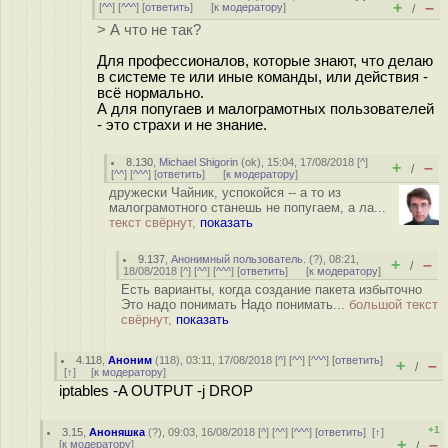
+
–
[
^^
] [
^^^
] [
ответить
]
[
к модератору
]
/
> А что не так?
Для профессионалов, которые знают, что делаю
в системе те или иные команды, или действия -
всё нормально.
А для попугаев и малограмотных пользователей
- это страхи и не знание.
8.130
,
Michael Shigorin
(
ok
), 15:04, 17/08/2018 [
^
]
+
–
/
[
^^
] [
^^^
] [
ответить
]
[
к модератору
]
дружески Чайник, успокойся -- а то из
малограмотного станешь не попугаем, а ла...
текст свёрнут,
показать
9.137
,
Анонимный пользователь.
(
?
), 08:21,
+
–
/
18/08/2018 [
^
] [
^^
] [
^^^
] [
ответить
]
[
к модератору
]
Есть варианты, когда создание пакета избыточно
Это надо понимать Надо понимать...
большой текст
свёрнут,
показать
4.118
,
Аноним
(
118
), 03:11, 17/08/2018 [
^
] [
^^
] [
^^^
] [
ответить
]
+
–
/
[
↑
] [
к модератору
]
iptables -A OUTPUT -j DROP
+1
3.15
,
Аноняшка
(
?
), 09:03, 16/08/2018 [
^
] [
^^
] [
^^^
] [
ответить
]
[
↑
]
+
–
[
к модератору
]
/