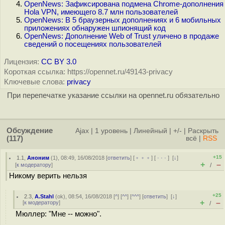
OpenNews: Зафиксирована подмена Chrome-дополнения
Hola VPN, имеющего 8.7 млн пользователей
OpenNews: В 5 браузерных дополнениях и 6 мобильных
приложениях обнаружен шпионящий код
OpenNews: Дополнение Web of Trust уличено в продаже
сведений о посещениях пользователей
Лицензия:
CC BY 3.0
Короткая ссылка: https://opennet.ru/49143-privacy
Ключевые слова:
privacy
При перепечатке указание ссылки на opennet.ru обязательно
Обсуждение
Ajax
|
1 уровень
|
Линейный
|
+/-
|
Раскрыть
(117)
всё
|
RSS
+15
1.1
,
Аноним
(
1
), 08:49, 16/08/2018 [
ответить
] [
﹢﹢﹢
] [
· · ·
]
[
↓
]
+
–
[
к модератору
]
/
Никому верить нельзя
+25
2.3
,
A.Stahl
(
ok
), 08:54, 16/08/2018 [
^
] [
^^
] [
^^^
] [
ответить
]
[
↓
]
+
–
[
к модератору
]
/
Мюллер: "Мне -- можно".