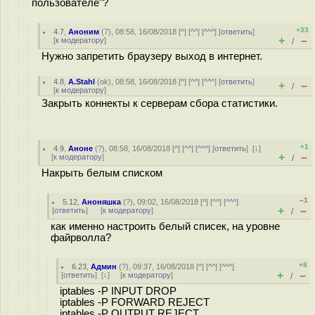
пользователе"?
+33
4.7
,
Аноним
(
7
), 08:58, 16/08/2018 [
^
] [
^^
] [
^^^
] [
ответить
]
+
–
[
к модератору
]
/
Нужно запретить браузеру выход в интернет.
4.8
,
A.Stahl
(
ok
), 08:58, 16/08/2018 [
^
] [
^^
] [
^^^
] [
ответить
]
+
–
/
[
к модератору
]
Закрыть коннекты к серверам сбора статистики.
+1
4.9
,
Аноне
(
?
), 08:58, 16/08/2018 [
^
] [
^^
] [
^^^
] [
ответить
]
[
↓
]
+
–
[
к модератору
]
/
Накрыть белым списком
–1
5.12
,
Аноняшка
(
?
), 09:02, 16/08/2018 [
^
] [
^^
] [
^^^
]
+
–
[
ответить
]
[
к модератору
]
/
как именно настроить белый списек, на уровне
файрволла?
+8
6.23
,
Админ
(
?
), 09:37, 16/08/2018 [
^
] [
^^
] [
^^^
]
+
–
[
ответить
]
[
↓
] [
к модератору
]
/
iptables -P INPUT DROP
iptables -P FORWARD REJECT
iptables -P OUTPUT REJECT