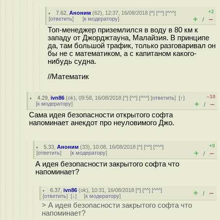
+2
7.62
,
Аноним
(
62
), 12:37, 16/08/2018 [
^
] [
^^
] [
^^^
]
+
–
[
ответить
]
[
к модератору
]
/
Топ-менеджер приземлился в воду в 80 км к
западу от Джорджтауна, Малайзия. В принципе
да, там большой трафик, только разговаривал он
бы не с математиком, а с капитаном какого-
нибудь судна.
//Математик
–10
4.29
,
ivn86
(
ok
), 09:58, 16/08/2018 [
^
] [
^^
] [
^^^
] [
ответить
]
[
↑
]
+
–
[
к модератору
]
/
Сама идея безопасности открытого софта
напоминает анекдот про неуловимого Джо.
+9
5.33
,
Аноним
(
33
), 10:08, 16/08/2018 [
^
] [
^^
] [
^^^
]
+
–
[
ответить
]
[
к модератору
]
/
А идея безопасности закрытого софта что
напоминает?
6.37
,
ivn86
(
ok
), 10:31, 16/08/2018 [
^
] [
^^
] [
^^^
]
+
–
/
[
ответить
]
[
↓
] [
к модератору
]
> А идея безопасности закрытого софта что
напоминает?