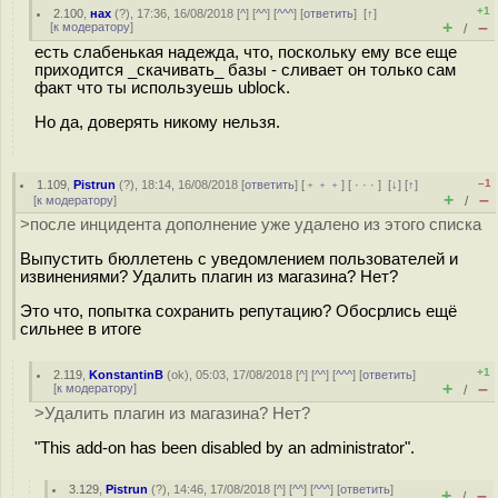
+1
2.100
,
нах
(
?
), 17:36, 16/08/2018 [
^
] [
^^
] [
^^^
] [
ответить
]
[
↑
]
+
–
[
к модератору
]
/
есть слабенькая надежда, что, поскольку ему все еще
приходится _скачивать_ базы - сливает он только сам
факт что ты используешь ublock.
Но да, доверять никому нельзя.
–1
1.109
,
Pistrun
(
?
), 18:14, 16/08/2018 [
ответить
] [
﹢﹢﹢
] [
· · ·
]
[
↓
] [
↑
]
+
–
[
к модератору
]
/
>после инцидента дополнение уже удалено из этого списка
Выпустить бюллетень с уведомлением пользователей и
извинениями? Удалить плагин из магазина? Нет?
Это что, попытка сохранить репутацию? Обосрлись ещё
сильнее в итоге
+1
2.119
,
KonstantinB
(
ok
), 05:03, 17/08/2018 [
^
] [
^^
] [
^^^
] [
ответить
]
+
–
[
к модератору
]
/
>Удалить плагин из магазина? Нет?
"This add-on has been disabled by an administrator".
3.129
,
Pistrun
(
?
), 14:46, 17/08/2018 [
^
] [
^^
] [
^^^
] [
ответить
]
+
–
/