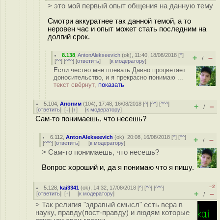
> это мой первый опыт общения на данную тему
Смотри аккуратнее так данной темой, а то
неровен час и опыт может стать последним на
долгий срок.
8.138
,
AntonAlekseevich
(
ok
), 11:40, 18/08/2018 [
^
]
+
–
/
[
^^
] [
^^^
] [
ответить
]
[
к модератору
]
Если честно мне плевать Давно процветает
доносительство, и я прекрасно понимаю ...
текст свёрнут,
показать
5.104
,
Аноним
(
104
), 17:48, 16/08/2018 [
^
] [
^^
] [
^^^
]
+
–
/
[
ответить
]
[
↓
] [
↑
] [
к модератору
]
Сам-то понимаешь, что несешь?
6.112
,
AntonAlekseevich
(
ok
), 20:08, 16/08/2018 [
^
] [
^^
]
+
–
/
[
^^^
] [
ответить
]
[
к модератору
]
> Сам-то понимаешь, что несешь?
Вопрос хороший и, да я понимаю что я пишу.
–2
5.128
,
kai3341
(
ok
), 14:32, 17/08/2018 [
^
] [
^^
] [
^^^
]
+
–
[
ответить
]
[
↑
] [
к модератору
]
/
> Так религия "здравый смысл" есть вера в
науку, правду(пост-правду) и людям которые