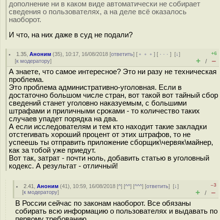
дополнение ни в каком виде автоматически не собирает
сведения о пользователях, а на деле всё оказалось
наоборот.
И что, на них даже в суд не подали?
+6
1.35
,
Аноним
(
35
), 10:17, 16/08/2018 [
ответить
] [
﹢﹢﹢
] [
· · ·
]
[
↓
]
+
–
[
к модератору
]
/
А знаете, что самое интересное? Это ни разу не техническая
проблема.
Это проблема административно-уголовная. Если в
достаточно большом числе стран, вот такой вот тайный сбор
сведений станет уголовно наказуемым, с большими
штрафами и приличными сроками - то количество таких
случаев упадет порядка на два.
А если исследователям и тем кто находит такие закладки
отстегивать хороший процент от этих штрафов, то не
успеешь ты отправить приложение сборщик\червяк\майнер,
как за тобой уже приедут.
Вот так, затрат - почти ноль, добавить статью в уголовный
кодекс. А результат - отличный!
–3
2.41
,
Аноним
(
41
), 10:59, 16/08/2018 [
^
] [
^^
] [
^^^
] [
ответить
]
[
↓
]
+
–
[
к модератору
]
/
В России сейчас по законам наоборот. Все обязаны
собирать всю информацию о пользователях и выдавать по
первому требованию.