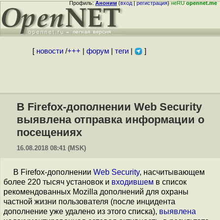
Профиль:
Аноним
(
вход
|
регистрация
)
неRU
opennet.me
[
новости
/
+++
|
форум
|
теги
|
]
В Firefox-дополнении Web Security
выявлена отправка информации о
посещениях
16.08.2018 08:41 (MSK)
В Firefox-дополнении
Web Security
, насчитывающем
более 220 тысяч установок и
входившем
в список
рекомендованных Mozilla дополнений для охраны
частной жизни пользователя (после инцидента
дополнение уже удалено из этого списка),
выявлена