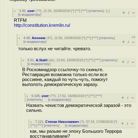
3.45
,
user
(
??
), 11:34, 16/08/2018 [
^
] [
^^
] [
^^^
] [
ответить
]
[
↓
]
+
–
/
[
к модератору
]
RTFM
http://constitution.kremlin.ru/
+3
4.49
,
Аноним
(
47
), 11:56, 16/08/2018 [
^
] [
^^
] [
^^^
] [
ответить
]
+
–
[
к модератору
]
/
только вслух не читайте. чревато.
5.51
,
A.Stahl
(
ok
), 12:04, 16/08/2018 [
^
] [
^^
] [
^^^
] [
ответить
]
+
–
/
[
к модератору
]
В Роскомнадзор ссылочку-то скиньте.
Реставрация возможна только если все
россияне, каждый по чуть-чуть, помогут
выполоть демократическую заразу.
6.105
,
user
(
??
), 17:52, 16/08/2018 [
^
] [
^^
] [
^^^
]
+
–
/
[
ответить
]
[
к модератору
]
Назвать чекистов демократической заразой - это
сильно.
7.121
,
Степан Николаевич
(
?
), 07:18, 17/08/2018 [
^
]
+
–
/
[
^^
] [
^^^
] [
ответить
]
[
к модератору
]
как, мы разьве не эпоху Большого Террора
восстанавливаем?