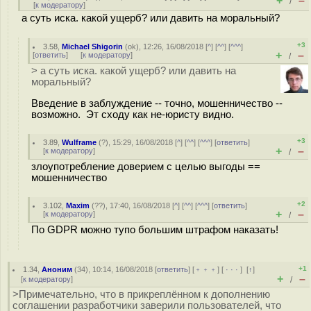
+
–
/
[
к модератору
]
а суть иска. какой ущерб? или давить на моральный?
+3
3.58
,
Michael Shigorin
(
ok
), 12:26, 16/08/2018 [
^
] [
^^
] [
^^^
]
+
–
[
ответить
]
[
к модератору
]
/
> а суть иска. какой ущерб? или давить на
моральный?
Введение в заблуждение -- точно, мошенничество --
возможно. Эт сходу как не-юристу видно.
+3
3.89
,
Wulframe
(
?
), 15:29, 16/08/2018 [
^
] [
^^
] [
^^^
] [
ответить
]
+
–
[
к модератору
]
/
злоупотребление доверием с целью выгоды ==
мошенничество
+2
3.102
,
Maxim
(
??
), 17:40, 16/08/2018 [
^
] [
^^
] [
^^^
] [
ответить
]
+
–
[
к модератору
]
/
По GDPR можно тупо большим штрафом наказать!
+1
1.34
,
Аноним
(
34
), 10:14, 16/08/2018 [
ответить
] [
﹢﹢﹢
] [
· · ·
]
[
↑
]
+
–
[
к модератору
]
/
>Примечательно, что в прикреплённом к дополнению
соглашении разработчики заверили пользователей, что