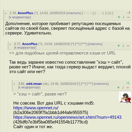
–1
1.76
,
AnonPlus
(
?
), 14:03, 16/08/2018 [
ответить
] [
﹢﹢﹢
] [
· · ·
]
[
↓
] [
↑
]
+
–
[
к модератору
]
/
Дополнение, которое пробивает репутацию посещаемых
сайтов по своей базе, сверяет посещённый адрес с базой на
сервере. Удивительно.
2.77
,
AnonPlus
(
?
), 14:04, 16/08/2018 [
^
] [
^^
] [
^^^
] [
ответить
]
+
–
/
[
к модератору
]
>> для подобных целей отправляются хэши от URL
Так ведь заранее известно сопоставление "хэш = сайт",
разве нет? Иначе, как тогда сервер выдаст вердикт, плохой
это сайт или нет?
+1
3.81
,
odd.mean
(
ok
), 14:46, 16/08/2018 [
^
] [
^^
] [
^^^
] [
ответить
]
+
–
[
к модератору
]
/
> "хэш = сайт", разве нет?
Не совсем. Вот два URL c хэшами md5:
https://www.opennet.ru/
(b2a306e2069f7fa1bbb1d44afe955975)
https://www.opennet.ru/opennews/art.shtml?num=49143
(426dfb7e3bf5ba085ef41554b11779cd)
Сайт один и тот же.