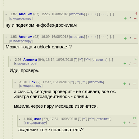
–4
1.87
,
Аноним
(
87
), 15:25, 16/08/2018 [
ответить
] [
﹢﹢﹢
] [
· · ·
]
[
↑
]
+
–
[
к модератору
]
/
ну и поделом инфобез-дрoчилaм
1.93
,
Аноним
(
93
), 16:09, 16/08/2018 [
ответить
] [
﹢﹢﹢
] [
· · ·
]
[
↓
]
+
–
/
[
к модератору
]
Может тогда и ublock сливает?
+1
2.95
,
Аноним
(
94
), 16:14, 16/08/2018 [
^
] [
^^
] [
^^^
] [
ответить
]
[
↓
]
+
–
[
к модератору
]
/
Иди, проверь.
3.101
,
нах
(
?
), 17:37, 16/08/2018 [
^
] [
^^
] [
^^^
] [
ответить
]
+
–
/
[
к модератору
]
а смысл, сегодня проверит - не сливает, все ок.
Завтра савтоапдейтилось - слили.
мазила через пару месяцев извинится.
+1
4.106
,
user
(
??
), 17:54, 16/08/2018 [
^
] [
^^
] [
^^^
] [
ответить
]
+
–
[
к модератору
]
/
академик тоже пользователь?