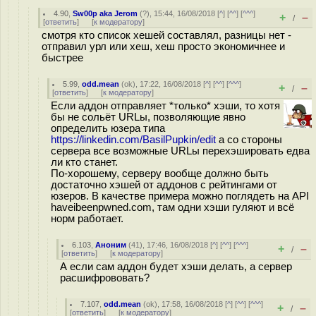
4.90
,
Sw00p aka Jerom
(
?
), 15:44, 16/08/2018 [
^
] [
^^
] [
^^^
]
+
–
/
[
ответить
]
[
к модератору
]
смотря кто список хешей составлял, разницы нет -
отправил урл или хеш, хеш просто экономичнее и
быстрее
5.99
,
odd.mean
(
ok
), 17:22, 16/08/2018 [
^
] [
^^
] [
^^^
]
+
–
/
[
ответить
]
[
к модератору
]
Если аддон отправляет *только* хэши, то хотя
бы не сольёт URLы, позволяющие явно
определить юзера типа
https://linkedin.com/BasilPupkin/edit
а со стороны
сервера все возможные URLы перехэшировать едва
ли кто станет.
По-хорошему, серверу вообще должно быть
достаточно хэшей от аддонов с рейтингами от
юзеров. В качестве примера можно поглядеть на API
haveibeenpwned.com, там одни хэши гуляют и всё
норм работает.
6.103
,
Аноним
(
41
), 17:46, 16/08/2018 [
^
] [
^^
] [
^^^
]
+
–
/
[
ответить
]
[
к модератору
]
А если сам аддон будет хэши делать, а сервер
расшифрововать?
7.107
,
odd.mean
(
ok
), 17:58, 16/08/2018 [
^
] [
^^
] [
^^^
]
+
–
/
[
ответить
]
[
к модератору
]