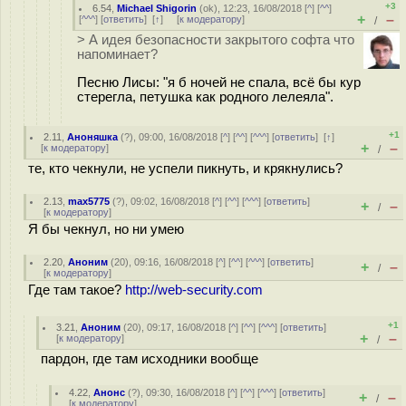
+3
6.54
,
Michael Shigorin
(
ok
), 12:23, 16/08/2018 [
^
] [
^^
]
+
–
[
^^^
] [
ответить
]
[
↑
] [
к модератору
]
/
> А идея безопасности закрытого софта что
напоминает?
Песню Лисы: "я б ночей не спала, всё бы кур
стерегла, петушка как родного лелеяла".
+1
2.11
,
Аноняшка
(
?
), 09:00, 16/08/2018 [
^
] [
^^
] [
^^^
] [
ответить
]
[
↑
]
+
–
[
к модератору
]
/
те, кто чекнули, не успели пикнуть, и крякнулись?
2.13
,
max5775
(
?
), 09:02, 16/08/2018 [
^
] [
^^
] [
^^^
] [
ответить
]
+
–
/
[
к модератору
]
Я бы чекнул, но ни умею
2.20
,
Аноним
(
20
), 09:16, 16/08/2018 [
^
] [
^^
] [
^^^
] [
ответить
]
+
–
/
[
к модератору
]
Где там такое?
http://web-security.com
+1
3.21
,
Аноним
(
20
), 09:17, 16/08/2018 [
^
] [
^^
] [
^^^
] [
ответить
]
+
–
[
к модератору
]
/
пардон, где там исходники вообще
4.22
,
Анонс
(
?
), 09:30, 16/08/2018 [
^
] [
^^
] [
^^^
] [
ответить
]
+
–
/
[
к модератору
]