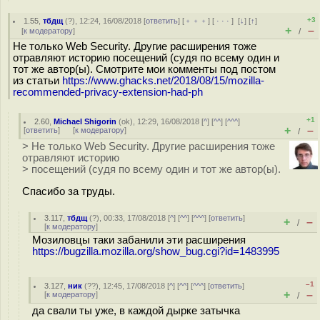
+3
1.55
,
тбдщ
(
?
), 12:24, 16/08/2018 [
ответить
] [
﹢﹢﹢
] [
· · ·
]
[
↓
] [
↑
]
+
–
[
к модератору
]
/
Не только Web Security. Другие расширения тоже
отравляют историю посещений (судя по всему один и
тот же автор(ы). Смотрите мои комменты под постом
из статьи
https://www.ghacks.net/2018/08/15/mozilla-
recommended-privacy-extension-had-ph
+1
2.60
,
Michael Shigorin
(
ok
), 12:29, 16/08/2018 [
^
] [
^^
] [
^^^
]
+
–
[
ответить
]
[
к модератору
]
/
> Не только Web Security. Другие расширения тоже
отравляют историю
> посещений (судя по всему один и тот же автор(ы).
Спасибо за труды.
3.117
,
тбдщ
(
?
), 00:33, 17/08/2018 [
^
] [
^^
] [
^^^
] [
ответить
]
+
–
/
[
к модератору
]
Мозиловцы таки забанили эти расширения
https://bugzilla.mozilla.org/show_bug.cgi?id=1483995
–1
3.127
,
ник
(
??
), 12:45, 17/08/2018 [
^
] [
^^
] [
^^^
] [
ответить
]
+
–
[
к модератору
]
/
да свали ты уже, в каждой дырке затычка