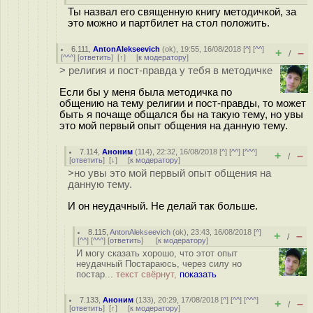
Ты назвал его священную книгу методичкой, за
это можно и партбилет на стол положить.
6.111
,
AntonAlekseevich
(
ok
), 19:55, 16/08/2018 [
^
] [
^^
]
+
–
/
[
^^^
] [
ответить
]
[
↑
] [
к модератору
]
> религия и пост-правда у тебя в методичке
Если бы у меня была методичка по
общению на тему религии и пост-правды, то может
быть я почаще общался бы на такую тему, но увы
это мой первый опыт общения на данную тему.
7.114
,
Аноним
(
114
), 22:32, 16/08/2018 [
^
] [
^^
] [
^^^
]
+
–
/
[
ответить
]
[
↓
] [
к модератору
]
>но увы это мой первый опыт общения на
данную тему.
И он неудачный. Не делай так больше.
8.115
,
AntonAlekseevich
(
ok
), 23:43, 16/08/2018 [
^
]
+
–
/
[
^^
] [
^^^
] [
ответить
]
[
к модератору
]
И могу сказать хорошо, что этот опыт
неудачный Постараюсь, через силу но
постар...
текст свёрнут,
показать
7.133
,
Аноним
(
133
), 20:29, 17/08/2018 [
^
] [
^^
] [
^^^
]
+
–
/
[
ответить
]
[
↑
] [
к модератору
]