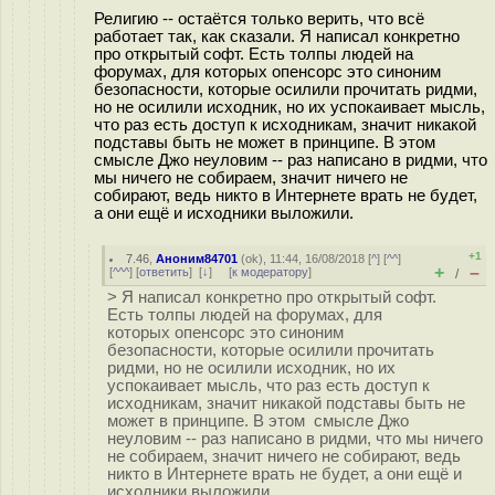
Религию -- остаётся только верить, что всё
работает так, как сказали. Я написал конкретно
про открытый софт. Есть толпы людей на
форумах, для которых опенсорс это синоним
безопасности, которые осилили прочитать ридми,
но не осилили исходник, но их успокаивает мысль,
что раз есть доступ к исходникам, значит никакой
подставы быть не может в принципе. В этом
смысле Джо неуловим -- раз написано в ридми, что
мы ничего не собираем, значит ничего не
собирают, ведь никто в Интернете врать не будет,
а они ещё и исходники выложили.
+1
7.46
,
Аноним84701
(
ok
), 11:44, 16/08/2018 [
^
] [
^^
]
+
–
[
^^^
] [
ответить
]
[
↓
] [
к модератору
]
/
> Я написал конкретно про открытый софт.
Есть толпы людей на форумах, для
которых опенсорс это синоним
безопасности, которые осилили прочитать
ридми, но не осилили исходник, но их
успокаивает мысль, что раз есть доступ к
исходникам, значит никакой подставы быть не
может в принципе. В этом смысле Джо
неуловим -- раз написано в ридми, что мы ничего
не собираем, значит ничего не собирают, ведь
никто в Интернете врать не будет, а они ещё и
исходники выложили.