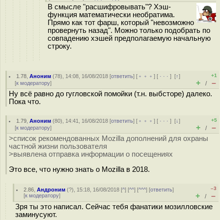
В смысле "расшифровывать"? Хэш-
функция математически необратима.
Прямо как тот фарш, который "невозможно
провернуть назад". Можно только подобрать по
совпадению хэшей предполагаемую начальную
строку.
+1
1.78
,
Аноним
(
78
), 14:08, 16/08/2018 [
ответить
] [
﹢﹢﹢
] [
· · ·
]
[
↑
]
+
–
[
к модератору
]
/
Ну всё равно до гугловской помойки (т.н. выбсторе) далеко.
Пока что.
+5
1.79
,
Аноним
(
80
), 14:41, 16/08/2018 [
ответить
] [
﹢﹢﹢
] [
· · ·
]
[
↓
]
+
–
[
к модератору
]
/
>список рекомендованных Mozilla дополнений для охраны
частной жизни пользователя
>выявлена отправка информации о посещениях
Это все, что нужно знать о Mozilla в 2018.
–3
2.86
,
Андроним
(
?
), 15:18, 16/08/2018 [
^
] [
^^
] [
^^^
] [
ответить
]
+
–
[
к модератору
]
/
Зря ты это написал. Сейчас тебя фанатики мозилловские
заминусуют.