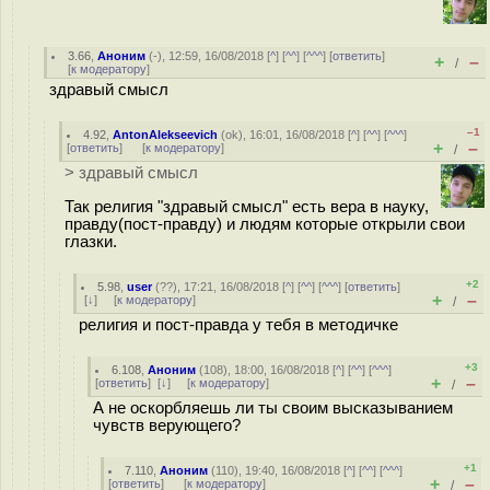
3.66
,
Аноним
(
-
), 12:59, 16/08/2018 [
^
] [
^^
] [
^^^
] [
ответить
]
+
–
/
[
к модератору
]
здравый смысл
–1
4.92
,
AntonAlekseevich
(
ok
), 16:01, 16/08/2018 [
^
] [
^^
] [
^^^
]
+
–
[
ответить
]
[
к модератору
]
/
> здравый смысл
Так религия "здравый смысл" есть вера в науку,
правду(пост-правду) и людям которые открыли свои
глазки.
+2
5.98
,
user
(
??
), 17:21, 16/08/2018 [
^
] [
^^
] [
^^^
] [
ответить
]
+
–
[
↓
] [
к модератору
]
/
религия и пост-правда у тебя в методичке
+3
6.108
,
Аноним
(
108
), 18:00, 16/08/2018 [
^
] [
^^
] [
^^^
]
+
–
[
ответить
]
[
↓
] [
к модератору
]
/
А не оскорбляешь ли ты своим высказыванием
чувств верующего?
+1
7.110
,
Аноним
(
110
), 19:40, 16/08/2018 [
^
] [
^^
] [
^^^
]
+
–
[
ответить
]
[
к модератору
]
/