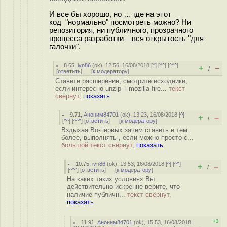
И все бы хорошо, но … где на этот
код "нормально" посмотреть можно? Ни
репозитория, ни публичного, прозрачного
процесса разработки – вся открытость "для
галочки".
8.65
,
ivn86
(
ok
), 12:56, 16/08/2018 [
^
] [
^^
] [
^^^
]
+
–
/
[
ответить
]
[
к модератору
]
Ставите расширение, смотрите исходники,
если интересно unzip -l mozilla fire...
текст
свёрнут,
показать
9.71
,
Аноним84701
(
ok
), 13:23, 16/08/2018 [
^
]
+
–
/
[
^^
] [
^^^
] [
ответить
]
[
к модератору
]
Вздыхая Во-первых зачем ставить и тем
более, выполнять , если можно просто с...
большой текст свёрнут,
показать
10.75
,
ivn86
(
ok
), 13:53, 16/08/2018 [
^
] [
^^
]
+
–
/
[
^^^
] [
ответить
]
[
к модератору
]
На каких таких условиях Вы
действительно искренне верите, что
наличие публичн...
текст свёрнут,
показать
+3
11.91
,
Аноним84701
(
ok
), 15:53, 16/08/2018