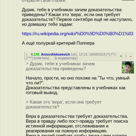
открыли свои глазки.
Дурик, тебе в учебниках зачем доказательства
приведены? Какая это 'вера', если она требует
доказательств? Первое сентября ещё не наступило,
но домашку тебе задам:
https://ru.wikipedia.org/wiki/%D0%9D%D0%B0%D1%83
А ещё полуркай критерий Поппера
6.139
,
AntonAlekseevich
(
ok
), 12:18, 18/08/2018 [
^
] [
^^
]
+
–
/
[
^^^
] [
ответить
]
[
к модератору
]
> Дурик, тебе в учебниках зачем
доказательства приведены?
Начало, прости, но оно похоже на "Ты что, умный
что ли?".
Доказательства представлены в учебниках как
готовый вывод.
> Какая это 'вера', если она требует
доказательств?
Вера в доказательства требует доказательства.
Вера в правду либо пост-правду требует поиска
истинной информации, отслеживания и
реагирования на ложную информацию.
Вера в людей требует чтобы люди сами хотели