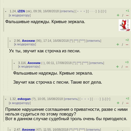
+1
1.24
,
iZEN
(
ok
), 09:39, 16/08/2018 [
ответить
] [
﹢﹢﹢
] [
· · ·
]
[
↓
] [
↑
]
+
–
[
к модератору
]
/
Фальшивые надежды. Кривые зеркала.
+2
2.96
,
Аноним
(
96
), 17:14, 16/08/2018 [
^
] [
^^
] [
^^^
] [
ответить
]
+
–
[
к модератору
]
/
Ух ты, звучит как строчка из песни.
+3
3.116
,
Аноним
(
-
), 00:11, 17/08/2018 [
^
] [
^^
] [
^^^
] [
ответить
]
+
–
[
к модератору
]
/
Фальшивые надежды. Кривые зеркала.
Звучит как строчка с песни. Такие вот дела.
+2
1.32
,
evkogan
(
?
), 10:05, 16/08/2018 [
ответить
] [
﹢﹢﹢
] [
· · ·
]
[
↓
] [
↑
]
+
–
[
к модератору
]
/
Прямое нарушение соглашения о приватности, разве с ними
нельзя судиться по этому поводу?
Вот в данном случае судебный троль очень бы пригодился.
2.47
,
Аноним
(
47
), 11:55, 16/08/2018 [
^
] [
^^
] [
^^^
] [
ответить
]