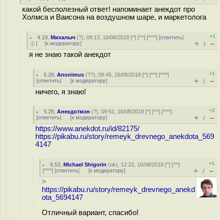
какой бесполезный ответ! напоминает анекдот про
Холмса и Ваисона на воздушном шаре, и маркетолога
+1
4.19
,
Михалыч
(
?
), 09:13, 16/08/2018 [
^
] [
^^
] [
^^^
] [
ответить
]
+
–
[
↓
] [
к модератору
]
/
я не знаю такой анекдот
+1
5.26
,
Anonimus
(
??
), 09:45, 16/08/2018 [
^
] [
^^
] [
^^^
]
+
–
[
ответить
]
[
к модератору
]
/
ничего, я знаю!
+2
5.28
,
Анекдотмэн
(
?
), 09:51, 16/08/2018 [
^
] [
^^
] [
^^^
]
+
–
[
ответить
]
[
к модератору
]
/
https://www.anekdot.ru/id/82175/
https://pikabu.ru/story/remeyk_drevnego_anekdota_569
4147
+1
6.53
,
Michael Shigorin
(
ok
), 12:22, 16/08/2018 [
^
] [
^^
]
+
–
[
^^^
] [
ответить
]
[
к модератору
]
/
>
https://pikabu.ru/story/remeyk_drevnego_anekd
ota_5694147
Отличный вариант, спасибо!