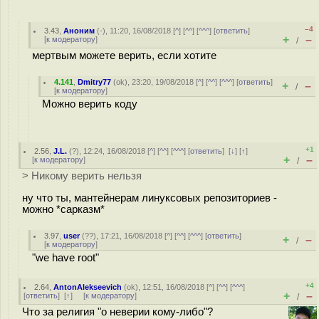
–4
3.43
,
Аноним
(
-
), 11:20, 16/08/2018 [
^
] [
^^
] [
^^^
] [
ответить
]
+
–
[
к модератору
]
/
мертвым можете верить, если хотите
4.141
,
Dmitry77
(
ok
), 23:20, 19/08/2018 [
^
] [
^^
] [
^^^
] [
ответить
]
+
–
/
[
к модератору
]
Можно верить коду
+1
2.56
,
J.L.
(
?
), 12:24, 16/08/2018 [
^
] [
^^
] [
^^^
] [
ответить
]
[
↓
] [
↑
]
+
–
[
к модератору
]
/
> Никому верить нельзя
ну что ты, мантейнерам линуксовых репозиториев -
можно *сарказм*
3.97
,
user
(
??
), 17:21, 16/08/2018 [
^
] [
^^
] [
^^^
] [
ответить
]
+
–
/
[
к модератору
]
"we have root"
+4
2.64
,
AntonAlekseevich
(
ok
), 12:51, 16/08/2018 [
^
] [
^^
] [
^^^
]
+
–
[
ответить
]
[
↑
] [
к модератору
]
/
Что за религия "о неверии кому-либо"?