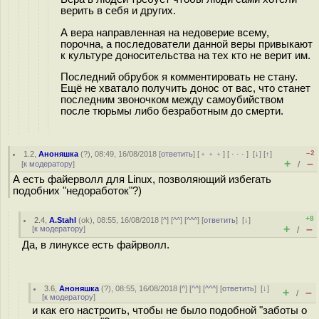
верить в себя и других.
А вера направленная на недоверие всему,
порочна, а последователи данной веры привыкают
к культуре доносительства на тех кто не верит им.
Последний обрубок я комментировать не стану.
Ещё не хватало получить донос от вас, что станет
последним звоночком между самоубийством
после тюрьмы либо безработным до смерти.
–2
1.2
,
Аноняшка
(
?
), 08:49, 16/08/2018 [
ответить
] [
﹢﹢﹢
] [
· · ·
]
[
↓
] [
↑
]
+
–
[
к модератору
]
/
А есть файерволл для Linux, позволяющий избегать
подобних "недоработок"?)
+8
2.4
,
A.Stahl
(
ok
), 08:55, 16/08/2018 [
^
] [
^^
] [
^^^
] [
ответить
]
[
↓
]
+
–
[
к модератору
]
/
Да, в линуксе есть файрволл.
3.6
,
Аноняшка
(
?
), 08:55, 16/08/2018 [
^
] [
^^
] [
^^^
] [
ответить
]
[
↓
]
+
–
/
[
к модератору
]
и как его настроить, чтобы не было подобной "заботы о