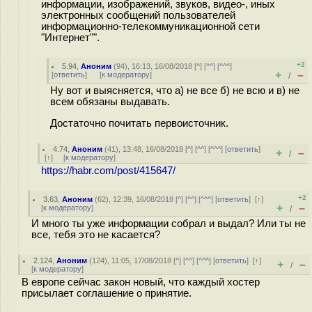
информации, изображений, звуков, видео-, иных
электронных сообщений пользователей
информационно-телекоммуникационной сети
"Интернет"".
+2
5.94
,
Аноним
(
94
), 16:13, 16/08/2018 [
^
] [
^^
] [
^^^
]
+
–
[
ответить
]
[
к модератору
]
/
Ну вот и выясняется, что а) не все б) не всю и в) не
всем обязаны выдавать.
Достаточно почитать первоисточник.
4.74
,
Аноним
(
41
), 13:48, 16/08/2018 [
^
] [
^^
] [
^^^
] [
ответить
]
+
–
/
[
↑
] [
к модератору
]
https://habr.com/post/415647/
+2
3.63
,
Аноним
(
62
), 12:39, 16/08/2018 [
^
] [
^^
] [
^^^
] [
ответить
]
[
↑
]
+
–
[
к модератору
]
/
И много ты уже информации собрал и выдал? Или ты не
все, тебя это не касается?
2.124
,
Аноним
(
124
), 11:05, 17/08/2018 [
^
] [
^^
] [
^^^
] [
ответить
]
[
↑
]
+
–
/
[
к модератору
]
В европе сейчас закон новый, что каждый хостер
присылает соглашение о принятие.