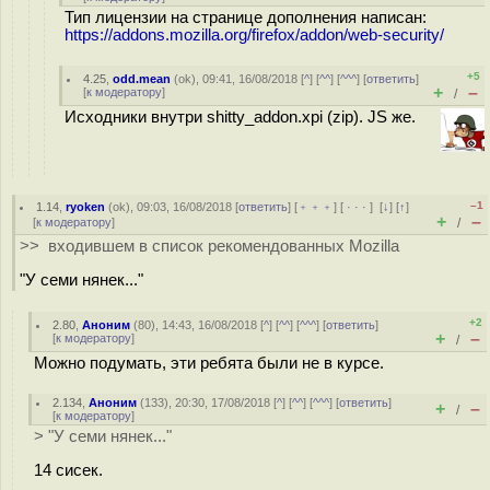
Тип лицензии на странице дополнения написан:
https://addons.mozilla.org/firefox/addon/web-security/
+5
4.25
,
odd.mean
(
ok
), 09:41, 16/08/2018 [
^
] [
^^
] [
^^^
] [
ответить
]
+
–
[
к модератору
]
/
Исходники внутри shitty_addon.xpi (zip). JS же.
–1
1.14
,
ryoken
(
ok
), 09:03, 16/08/2018 [
ответить
] [
﹢﹢﹢
] [
· · ·
]
[
↓
] [
↑
]
+
–
[
к модератору
]
/
>> входившем в список рекомендованных Mozilla
"У семи нянек..."
+2
2.80
,
Аноним
(
80
), 14:43, 16/08/2018 [
^
] [
^^
] [
^^^
] [
ответить
]
+
–
[
к модератору
]
/
Можно подумать, эти ребята были не в курсе.
2.134
,
Аноним
(
133
), 20:30, 17/08/2018 [
^
] [
^^
] [
^^^
] [
ответить
]
+
–
/
[
к модератору
]
> "У семи нянек..."
14 сисек.