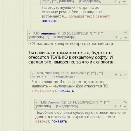
+
–
[
^
] [
^^
] [
^^^
] [
ответить
]
[
к модератору
]
/
На отсутствующих Не зря на их
странице речь о free , но нигде не
встречается...
большой текст свёрнут,
показать
+4
7.68
,
анноним
(
?
), 13:10, 16/08/2018 [
^
] [
^^
] [
^^^
]
+
–
[
ответить
]
[
↑
] [
к модератору
]
/
> Я написал конкретно про открытый софт.
Ты написал в таком контексте, будто это
относится ТОЛЬКО к открытому софту. И
сделал это намеренно, за что и схлопотал.
8.69
,
ivn86
(
ok
), 13:14, 16/08/2018 [
^
] [
^^
] [
^^^
]
+
–
/
[
ответить
]
[
к модератору
]
Что схлопотал И я написал то, что хотел
написать -- неуловимый Джо относится ТО...
текст свёрнут,
показать
+1
9.82
,
Аноним
(
82
), 15:14, 16/08/2018 [
^
] [
^^
] [
^^^
]
+
–
[
ответить
]
[
к модератору
]
/
Подобные сюрпризы существуют относительно не
долго, в отличии от закрытого софта...
текст
свёрнут,
показать