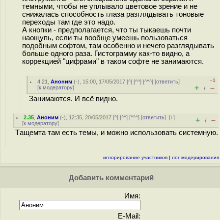
темными, чтобы не уплывало цветовое зрение и не
снижалась способность глаза разглядывать тоновые
переходы там где это надо.
А кнопки - предполагается, что ты тыкаешь почти
наощупь, если ты вообще умеешь пользоваться
подобным софтом, там особенно и нечего разглядывать
больше одного раза. Гистограмму как-то видно, а
коррекцией "цифрами" в таком софте не занимаются.
–1
4.21
,
Аноним
(
-
), 15:00, 17/05/2017 [
^
] [
^^
] [
^^^
] [
ответить
]
+
–
[
к модератору
]
/
Занимаются. И всё видно.
2.35
,
Аноним
(
-
), 12:35, 20/05/2017 [
^
] [
^^
] [
^^^
] [
ответить
]
[
↑
]
+
–
/
[
к модератору
]
Tащемта там есть темы, и можно использовать системную.
игнорирование участников
|
лог модерирования
Добавить комментарий
Имя:
E-Mail: