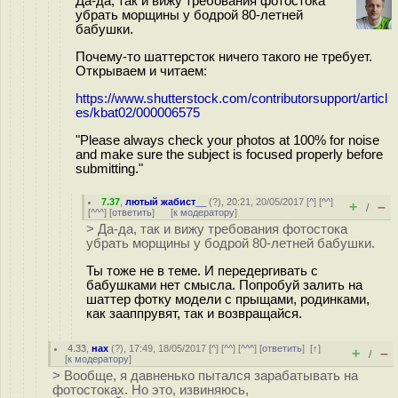
Да-да, так и вижу требования фотостока
убрать морщины у бодрой 80-летней
бабушки.
Почему-то шаттерсток ничего такого не требует.
Открываем и читаем:
https://www.shutterstock.com/contributorsupport/articl
es/kbat02/000006575
"Please always check your photos at 100% for noise
and make sure the subject is focused properly before
submitting."
7.37
,
лютый жабист__
(
?
), 20:21, 20/05/2017 [
^
] [
^^
]
+
–
/
[
^^^
] [
ответить
]
[
к модератору
]
> Да-да, так и вижу требования фотостока
убрать морщины у бодрой 80-летней бабушки.
Ты тоже не в теме. И передергивать с
бабушками нет смысла. Попробуй залить на
шаттер фотку модели с прыщами, родинками,
как зааппрувят, так и возвращайся.
4.33
,
нах
(
?
), 17:49, 18/05/2017 [
^
] [
^^
] [
^^^
] [
ответить
]
[
↑
]
+
–
/
[
к модератору
]
> Вообще, я давненько пытался зарабатывать на
фотостоках. Но это, извиняюсь,