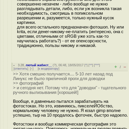
совершенно незачем - либо вообще не нужно
разглядывать детали, либо, если уж возникла такая
необходимость, смотришь в попиксельном
разрешении и, разумеется, только нужный кусок
картинки.
для всего остального предназначен фотошоп. Ну или
krita, если денег-никому-не-платить (интересно, она с
цветами, отличными от sRGB уже хоть как-то
научилась работать?) - от ее опенсорсности,
традиционно, пользы никому и никакой.
3.28
,
лютый жабист__
(
?
), 06:48, 18/05/2017 [
^
] [
^^
] [
^^^
]
+
–
/
[
ответить
]
[
↑
] [
к модератору
]
>> Хотя смешно получается.... 5-10 лет назад под
Линукс не было приличной проги для доводки
>> фотографий
> и сегодня нет. Потому что для "доводки" - тщательного
ручного вылизывания [хорошей!]
Вообще, я давненько пытался зарабатывать на
фотостоках. Но это, извиняюсь, пикселеЙОбство,
нормальному человеку не нужно. Я юзал gimp вполне
успешно, тыр на 10 продалось фоточек, быстро надоело.
Фотостоки и вообще коммерческая фотография это
лютая унылось. Повторюсь, нормальным людям править