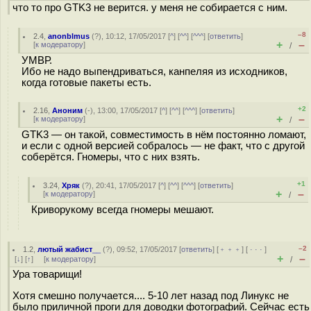
что то про GTK3 не верится. у меня не собирается с ним.
–8
2.4
,
anonblmus
(
?
), 10:12, 17/05/2017 [
^
] [
^^
] [
^^^
] [
ответить
]
+
–
[
к модератору
]
/
УМВР.
Ибо не надо выпендриваться, канпеляя из исходников,
когда готовые пакеты есть.
+2
2.16
,
Аноним
(
-
), 13:00, 17/05/2017 [
^
] [
^^
] [
^^^
] [
ответить
]
+
–
[
к модератору
]
/
GTK3 — он такой, совместимость в нём постоянно ломают,
и если с одной версией собралось — не факт, что с другой
соберётся. Гномеры, что с них взять.
+1
3.24
,
Хряк
(
?
), 20:41, 17/05/2017 [
^
] [
^^
] [
^^^
] [
ответить
]
+
–
[
к модератору
]
/
Криворукому всегда гномеры мешают.
–2
1.2
,
лютый жабист__
(
?
), 09:52, 17/05/2017 [
ответить
] [
﹢﹢﹢
] [
· · ·
]
+
–
[
↓
] [
↑
] [
к модератору
]
/
Ура товарищи!
Хотя смешно получается.... 5-10 лет назад под Линукс не
было приличной проги для доводки фотографий. Сейчас есть