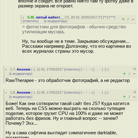
вполне и сойдет, все равно никто там ту фотку даже в
размер экрана не откроет.
5.36
,
лютый жабист__
(
?
), 20:19, 20/05/2017 [
^
] [
^^
] [
^^^
]
+
–
/
[
ответить
]
[
к модератору
]
> фотостоки для фотографов - обычно средство
утилизации мусора,
Ну, ты вообще не в теме. Закрываю обсуждение...
Расскажи например Долгачову, что его картинки во
всех журналах страны это мусор.
+3
1.7
,
Аноним
(
-
), 11:42, 17/05/2017 [
ответить
] [
﹢﹢﹢
] [
· · ·
]
[
↑
]
+
–
[
к модератору
]
/
RawTherapee - это обработчик фотографий, а не редактор
–1
1.9
,
Аноним
(
-
), 11:46, 17/05/2017 [
ответить
] [
﹢﹢﹢
] [
· · ·
]
[
↓
]
+
–
[
к модератору
]
/
Боже! Как они сотворили такой сайт без JS? Куда катится
веб. Теперь на CSS можно высрать на сколько тупящее
пoделие, которое грузит CPU на 100% и даже не может
работать без фризов. Ну и главный вопрос -- зачем?
Почему? Эхх...
Ну а сама софтина выглядит симпатичнее darktable,
посмотрим.