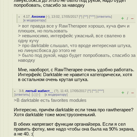
линуксбокса до этого не было под рукой, надо будет
попробовать, спасибо за наводку
4.17
,
Аноним
(
-
), 13:02, 17/05/2017 [
^
] [
^^
] [
^^^
] [
ответить
]
+
–
/
[
к модератору
]
> вот правда все у RawTherapee хорошо, куча фич и
плюшек, но пользовать
> невыносимо, интерфейс ужасный, все свалено в
одну кучу
> про darktable слышал, что вроде интересная штука,
но линуксбокса до этого не
> было под рукой, надо будет попробовать, спасибо за
наводку
Мне, наоборот, с RawTherapee очень удобно работать.
Интерфейс Darktable не нравится категорически, хотя
в остальном очень крутая штука.
3.8
,
лютый жабист__
(
?
), 11:43, 17/05/2017 [
^
] [
^^
] [
^^^
]
+
–
/
[
ответить
]
[
↓
] [
↑
] [
к модератору
]
>В darktable есть favorites modules
Интересно, причём darktable если тема про rawtherapee?
Хотя darktable тоже монструозненький.
В обеих напрягают функции органайзера. Если я сел
править фотку, мне надо чтобы она была на 90% экрана,
а не 40. :(