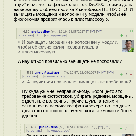
"шум" и "мыло" на фотках снятых с ISO100 в яркий день
на зеркалку с объективом за 2 килобакса НЕ НУЖНО. И
вычищать морщинки и волосинки у модели, чтобы её
физиономия превратилась в пластмассовую.
+1
4.30
,
prokoudine
(
ok
), 12:19, 18/05/2017 [
^
] [
^^
] [
^^^
]
+
–
[
ответить
]
[
↓
] [
к модератору
]
/
> И вычищать морщинки и волосинки у модели,
чтобы её физиономия превратилась в
> пластмассовую.
А научиться правильно вычищать не пробовали?
5.31
,
лютый жабист__
(
?
), 12:57, 18/05/2017 [
^
] [
^^
] [
^^^
]
+
–
/
[
ответить
]
[
к модератору
]
> А научиться правильно вычищать не пробовали?
Ну куда уж мне, неправильному. Вообще-то это
требование фотостоков, убирать родинки, морщины,
отдельные волосины, прочие шумы в тенях и
остальное классическое фотодрочерство. Но даже
для этого фотошоп не нужен, хотя возможно и более
удобен.
6.32
,
prokoudine
(
ok
), 15:33, 18/05/2017 [
^
] [
^^
] [
^^^
]
+
–
/
[
ответить
]
[
к модератору
]