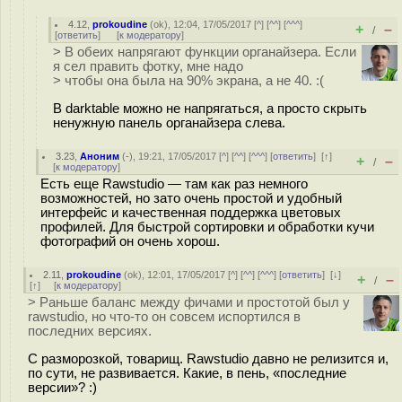
4.12
,
prokoudine
(
ok
), 12:04, 17/05/2017 [
^
] [
^^
] [
^^^
]
+
–
/
[
ответить
]
[
к модератору
]
> В обеих напрягают функции органайзера. Если
я сел править фотку, мне надо
> чтобы она была на 90% экрана, а не 40. :(
В darktable можно не напрягаться, а просто скрыть
ненужную панель органайзера слева.
3.23
,
Аноним
(
-
), 19:21, 17/05/2017 [
^
] [
^^
] [
^^^
] [
ответить
]
[
↑
]
+
–
/
[
к модератору
]
Есть еще Rawstudio — там как раз немного
возможностей, но зато очень простой и удобный
интерфейс и качественная поддержка цветовых
профилей. Для быстрой сортировки и обработки кучи
фотографий он очень хорош.
2.11
,
prokoudine
(
ok
), 12:01, 17/05/2017 [
^
] [
^^
] [
^^^
] [
ответить
]
[
↓
]
+
–
/
[
↑
] [
к модератору
]
> Раньше баланс между фичами и простотой был у
rawstudio, но что-то он совсем испортился в
последних версиях.
С разморозкой, товарищ. Rawstudio давно не релизится и,
по сути, не развивается. Какие, в пень, «последние
версии»? :)