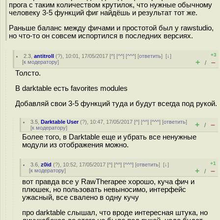
прога с таким количеством крутилок, что нужные обычному
человеку 3-5 функций фиг найдёшь и результат тот же.
Раньше баланс между фичами и простотой был у rawstudio,
но что-то он совсем испортился в последних версиях.
+3
2.3
,
antitroll
(
?
), 10:01, 17/05/2017 [
^
] [
^^
] [
^^^
] [
ответить
]
[
↓
]
+
–
[
к модератору
]
/
Толсто.
В darktable есть favorites modules
Добавляй свои 3-5 функций туда и будут всегда под рукой.
3.5
,
Darktable User
(
?
), 10:47, 17/05/2017 [
^
] [
^^
] [
^^^
] [
ответить
]
+
–
/
[
к модератору
]
Более того, в Darktable еще и убрать все ненужные
модули из отображения можно.
+1
3.6
,
z0id
(
?
), 10:52, 17/05/2017 [
^
] [
^^
] [
^^^
] [
ответить
]
[
↓
]
+
–
[
к модератору
]
/
вот правда все у RawTherapee хорошо, куча фич и
плюшек, но пользовать невыносимо, интерфейс
ужасный, все свалено в одну кучу
про darktable слышал, что вроде интересная штука, но