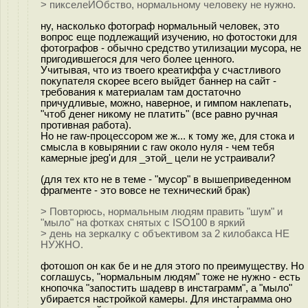
> пикселеЙОбство, нормальному человеку не нужно.
ну, насколько фотограф нормальный человек, это
вопрос еще подлежащий изучению, но фотостоки для
фотографов - обычно средство утилизации мусора, не
пригодившегося для чего более ценного.
Учитывая, что из твоего креатиффа у счастливого
покупателя скорее всего выйдет баннер на сайт -
требования к материалам там достаточно
причудливые, можно, наверное, и гимпом наклепать,
"чтоб денег никому не платить" (все равно ручная
противная работа).
Но не raw-процессором же ж... к тому же, для стока и
смысла в ковырянии с raw около нуля - чем тебя
камерные jpeg'и для _этой_ цели не устраивали?
(для тех кто не в теме - "мусор" в вышеприведенном
фрагменте - это вовсе не технический брак)
> Повторюсь, нормальным людям править "шум" и
"мыло" на фотках снятых с ISO100 в яркий
> день на зеркалку с объективом за 2 килобакса НЕ
НУЖНО.
фотошоп он как бе и не для этого по преимуществу. Но
соглашусь, "нормальным людям" тоже не нужно - есть
кнопочка "запостить шадевр в инстаграмм", а "мыло"
убирается настройкой камеры. Для инстаграмма оно