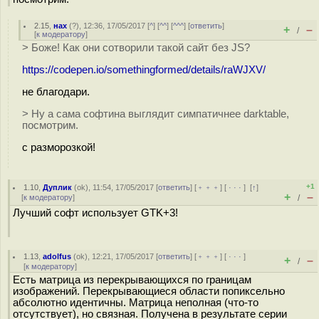
2.15
,
нах
(
?
), 12:36, 17/05/2017 [
^
] [
^^
] [
^^^
] [
ответить
]
+
–
/
[
к модератору
]
> Боже! Как они сотворили такой сайт без JS?
https://codepen.io/somethingformed/details/raWJXV/
не благодари.
> Ну а сама софтина выглядит симпатичнее darktable,
посмотрим.
с разморозкой!
+1
1.10
,
Дуплик
(
ok
), 11:54, 17/05/2017 [
ответить
] [
﹢﹢﹢
] [
· · ·
]
[
↑
]
+
–
[
к модератору
]
/
Лучший софт использует GTK+3!
1.13
,
adolfus
(
ok
), 12:21, 17/05/2017 [
ответить
] [
﹢﹢﹢
] [
· · ·
]
+
–
/
[
к модератору
]
Есть матрица из перекрывающихся по границам
изображений. Перекрывающиеся области попиксельно
абсолютно идентичны. Матрица неполная (что-то
отсутствует), но связная. Получена в результате серии