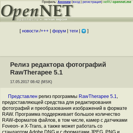
Профиль:
Аноним
(
вход
|
регистрация
)
неRU
opennet.me
[
новости
/
+++
|
форум
|
теги
|
]
Релиз редактора фотографий
RawTherapee 5.1
17.05.2017 08:42 (MSK)
Представлен
релиз программы
RawTherapee 5.1
,
предоставляющей средства для редактирования
фотографий и преобразования изображений в формате
RAW. Программа поддерживает большое количество
RAW-форматов файлов, в том числе, камер с датчиками
Foveon- и X-Trans, а также может работать со
стандартом Adobe DNG и с форматами JPEG, PNG и