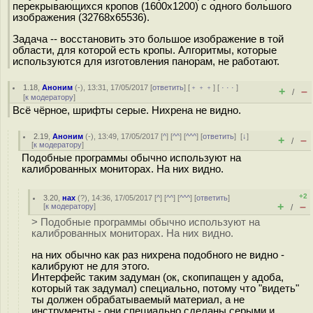
перекрывающихся кропов (1600x1200) с одного большого
изображения (32768x65536).
Задача -- восстановить это большое изображение в той
области, для которой есть кропы. Алгоритмы, которые
используются для изготовления панорам, не работают.
1.18
,
Аноним
(
-
), 13:31, 17/05/2017 [
ответить
] [
﹢﹢﹢
] [
· · ·
]
+
–
/
[
к модератору
]
Всё чёрное, шрифты серые. Нихрена не видно.
2.19
,
Аноним
(
-
), 13:49, 17/05/2017 [
^
] [
^^
] [
^^^
] [
ответить
]
[
↓
]
+
–
/
[
к модератору
]
Подобные программы обычно используют на
калиброванных мониторах. На них видно.
+2
3.20
,
нах
(
?
), 14:36, 17/05/2017 [
^
] [
^^
] [
^^^
] [
ответить
]
+
–
[
к модератору
]
/
> Подобные программы обычно используют на
калиброванных мониторах. На них видно.
на них обычно как раз нихрена подобного не видно -
калибруют не для этого.
Интерфейс таким задуман (ок, скопипащен у адоба,
который так задумал) специально, потому что "видеть"
ты должен обрабатываемый материал, а не
инструменты - они специально сделаны серыми и