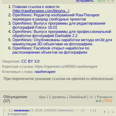
+
–
исправить
/
+12
Главная ссылка к новости
(
http://rawtherapee.com/blog/ra...
)
OpenNews: Редактор изображений RawTherapee
переведен в разряд свободных проектов
OpenNews: Выпуск программы для редактирования
фотографий Fotoxx 16.01
OpenNews: Выпуск программы для профессиональной
обработки фотографий Darktable 2.2
OpenNews: Опубликованы наработки метода om3d для
манипуляции 3D-объектами на фотографиях
OpenNews: Facebook открыл наработки по
распознаванию объектов на фотографиях
Лицензия:
CC BY 3.0
Короткая ссылка: https://opennet.ru/46560-rawtherapee
Ключевые слова:
rawtherapee
При перепечатке указание ссылки на opennet.ru обязательно
Обсуждение
Ajax
|
1 уровень
|
Линейный
|
+/-
|
Раскрыть
(37)
всё
|
RSS
1.1
,
ваываыаы
(
?
), 09:29, 17/05/2017 [
ответить
] [
﹢﹢﹢
] [
· · ·
]
[
↓
]
+
–
/
[
к модератору
]