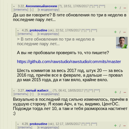
3.22
,
Анонимныйаноним
(
?
), 18:51, 17/05/2017 [
^
] [
^^
] [
^^^
]
+
–
/
[
ответить
]
[
↓
] [
к модератору
]
Да шо ви говорите? В гите обновления по три в неделю в
последние пару лет...
4.25
,
prokoudine
(
ok
), 22:52, 17/05/2017 [
^
] [
^^
] [
^^^
]
+
–
/
[
ответить
]
[
к модератору
]
> В гите обновления по три в неделю в
последние пару лет...
А вы не пробовали проверять то, что пишете?
https://github.com/rawstudio/rawstudio/commits/master
Шесть коммитов за весь 2017 год, штук 20 — за весь
2016 год, причём все в феврале, а дальше — провал
до мая 2015 года, да и там вяло, крайне вяло.
3.27
,
лютый жабист__
(
?
), 06:41, 18/05/2017 [
^
] [
^^
] [
^^^
]
+
–
/
[
ответить
]
[
↑
] [
к модератору
]
Визуально в последний год сильно изменилось, причём в
худшую сторону. Я юзаю Арч, а ты, видимо, ЦентОС.
Подожди тогда лет 10, а там и тебя разморозка настигнет
;)
4.29
,
prokoudine
(
ok
), 12:17, 18/05/2017 [
^
] [
^^
] [
^^^
]
+
–
/
[
ответить
]
[
к модератору
]