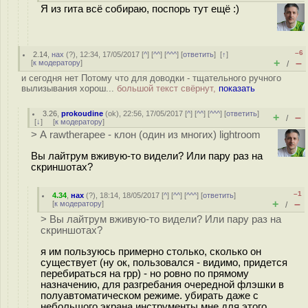
Я из гита всё собираю, поспорь тут ещё :)
–6
2.14
,
нах
(
?
), 12:34, 17/05/2017 [
^
] [
^^
] [
^^^
] [
ответить
]
[
↑
]
+
–
[
к модератору
]
/
и сегодня нет Потому что для доводки - тщательного ручного
вылизывания хорош...
большой текст свёрнут,
показать
3.26
,
prokoudine
(
ok
), 22:56, 17/05/2017 [
^
] [
^^
] [
^^^
] [
ответить
]
+
–
/
[
↓
] [
к модератору
]
> А rawtherapee - клон (один из многих) lightroom
Вы лайтрум вживую-то видели? Или пару раз на
скриншотах?
–1
4.34
,
нах
(
?
), 18:14, 18/05/2017 [
^
] [
^^
] [
^^^
] [
ответить
]
+
–
[
к модератору
]
/
> Вы лайтрум вживую-то видели? Или пару раз на
скриншотах?
я им пользуюсь примерно столько, сколько он
существует (ну ок, пользовался - видимо, придется
перебираться на rpp) - но ровно по прямому
назначению, для разгребания очередной флэшки в
полуавтоматическом режиме. убирать даже с
небольшого экрана инструменты мне для этого