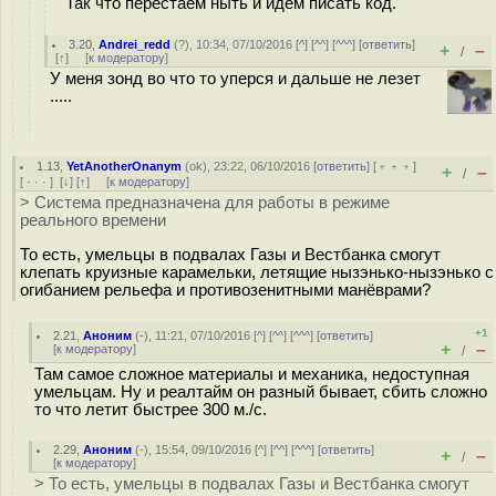
Так что перестаём ныть и идём писать код.
3.20
,
Andrei_redd
(
?
), 10:34, 07/10/2016 [
^
] [
^^
] [
^^^
] [
ответить
]
+
–
/
[
↑
] [
к модератору
]
У меня зонд во что то уперся и дальше не лезет
.....
1.13
,
YetAnotherOnanym
(
ok
), 23:22, 06/10/2016 [
ответить
] [
﹢﹢﹢
]
+
–
/
[
· · ·
]
[
↓
] [
↑
] [
к модератору
]
> Система предназначена для работы в режиме
реального времени
То есть, умельцы в подвалах Газы и Вестбанка смогут
клепать круизные карамельки, летящие нызэнько-нызэнько с
огибанием рельефа и противозенитными манёврами?
+1
2.21
,
Аноним
(
-
), 11:21, 07/10/2016 [
^
] [
^^
] [
^^^
] [
ответить
]
+
–
[
к модератору
]
/
Там самое сложное материалы и механика, недоступная
умельцам. Ну и реалтайм он разный бывает, сбить сложно
то что летит быстрее 300 м./с.
2.29
,
Аноним
(
-
), 15:54, 09/10/2016 [
^
] [
^^
] [
^^^
] [
ответить
]
+
–
/
[
к модератору
]
> То есть, умельцы в подвалах Газы и Вестбанка смогут