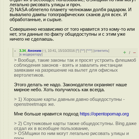
легально рисовать улицы и проч.
2) NASA облетело планету челноками долбя радаром. И
вывалило дампы топографических сканов для всех. И
обработанные, и сырые.
Совершенно независимо от того нравится это кому-то или
нет, эти данные по факту общедоступны и с этим уже
ничего не сделаешь.
3.34
,
Аноним
(
-
), 10:41, 15/10/2016 [
^
] [
^^
] [
^^^
] [
ответить
]
+
–
/
[
к модератору
]
> Вообще, такие законы так и просят устроить флешмоб
соблюдения законов - взять и завалить инстанции
заявками на разрешение на вылет для офисных
вертолетиков.
Этого делать не надо. Законодатели охраняют наше
мирное небо. Хоть получилось как всегда.
> 1) Хорошие карты давным давно общедоступны -
openstreetmaps же.
Мне больше нравится подход
https://opentopomap.org
> 2) Спутниковые карты также общедоступны. Bing даже
отдал их в всеобщее пользование,
> OSMщики по ним могут легально рисовать улицы и
проч.