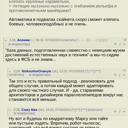
клепать круизные карамельки,
> летящие нызэнько-нызэнько с огибанием рельефа и
противозенитными манёврами?
Автоматика в подвалах скайнета скоро сможет клепать
боевых, человекоподобных и не очень.
–2
1.16
,
Аноним
(
-
), 06:34, 07/10/2016 [
ответить
] [
﹢﹢﹢
] [
· · ·
]
[
↓
] [
↑
]
+
–
[
к модератору
]
/
"база данных, подготовленная совместно с немецким музем
достижений естественных наук и техники"-а мы-то сидим
здесь в ФСБ и не знаем...
+1
2.24
,
YetAnotherOnanym
(
ok
), 12:10, 07/10/2016 [
^
] [
^^
] [
^^^
]
+
–
[
ответить
]
[
к модератору
]
/
Так это и есть правильный подход - реализовать для
общего случая, а потом каждый может адаптировать
для своего частного случая. И - да, стараниями
архитекторов и дизайнеров параллелепипедов вокруг нас
становится всё меньше.
2.26
,
Crazy Alex
(
ok
), 13:25, 07/10/2016 [
^
] [
^^
] [
^^^
] [
ответить
]
+
–
/
[
к модератору
]
Ну вот и будешь по квадратному Марсу или тайге
или пустыне ездить. Впрочем, робот-пылесос,
считающий, что всё вокруг состоит из ровных