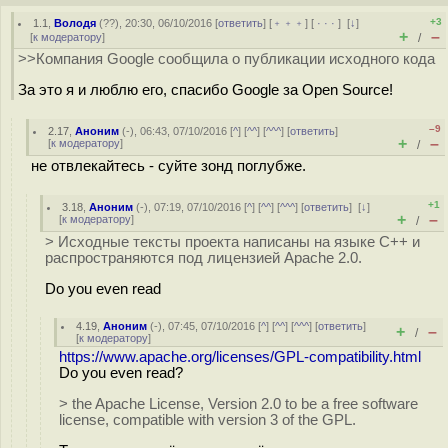
+3
1.1
,
Володя
(
??
), 20:30, 06/10/2016 [
ответить
] [
﹢﹢﹢
] [
· · ·
]
[
↓
]
+
–
[
к модератору
]
/
>>Компания Google сообщила о публикации исходного кода
За это я и люблю его, спасибо Google за Open Source!
–9
2.17
,
Аноним
(
-
), 06:43, 07/10/2016 [
^
] [
^^
] [
^^^
] [
ответить
]
+
–
[
к модератору
]
/
не отвлекайтесь - суйте зонд поглубже.
+1
3.18
,
Аноним
(
-
), 07:19, 07/10/2016 [
^
] [
^^
] [
^^^
] [
ответить
]
[
↓
]
+
–
[
к модератору
]
/
> Исходные тексты проекта написаны на языке С++ и
распространяются под лицензией Apache 2.0.
Do you even read
4.19
,
Аноним
(
-
), 07:45, 07/10/2016 [
^
] [
^^
] [
^^^
] [
ответить
]
+
–
/
[
к модератору
]
https://www.apache.org/licenses/GPL-compatibility.html
Do you even read?
> the Apache License, Version 2.0 to be a free software
license, compatible with version 3 of the GPL.