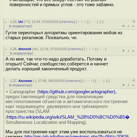
поверхностей и прямых углов - это тоже забавно.
–1
1.23
,
Uri
(
??
), 12:04, 07/10/2016 [
ответить
] [
﹢﹢﹢
] [
· · ·
]
[
↑
]
+
–
[
к модератору
]
/
Гугле переоткрыл алгоритмы ориентирования мобов из
старых рогаликов. Похвально, че.
1.25
,
dmnord
(
ok
), 12:18, 07/10/2016 [
ответить
] [
﹢﹢﹢
] [
· · ·
]
+
–
/
[
к модератору
]
А по мне, так что-то надо доработать. Потому и
открыл! Сейчас сообщество соберется и начнет
делать хороший законченный продукт.
–1
1.27
,
Аноним
(
-
), 07:00, 08/10/2016 [
ответить
] [
﹢﹢﹢
] [
· · ·
]
[
↓
]
+
–
[
к модератору
]
/
> Cartographer (
https://github.com/googlecartographer),
предоставляющей средства для локализации
местоположения объектов и автоматического построения
карт окружающего двумерного или трёхмерного
пространства (SLAM
(
https://ru.wikipedia.org/wiki/SLAM_%28%D0%BC%D0%B5�
Simultaneous Localization and Mapping).
Мы для построения карт этим уже воспользоваться не
сможем:
http://gis-lab.info/forum/viewtopic.php?f=48&t=20826