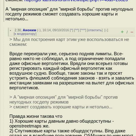
А "мирная опозиция" для "мирной борьбы" против неугодных
госдепу режимов сможет создавать хорошие карты и
нетолько...
2.30
,
Аноним
(
-
), 16:14, 09/10/2016 [
^
] [
^^
] [
^^^
] [
ответить
]
[
↓
]
+
–
/
[
к модератору
]
> Мы для построения карт этим уже воспользоваться не
сможем:
Вроде переиграли уже, серьезно подняв лимиты. Все-
равно никто не соблюдал, а под ограничение попадали
даже офисные вертолетики. Врядли они всерьез готовы
регистрировать каждый офисный вертолетик как
воздушное судно. Вообще, такие законы так и просят
устроить флешмоб соблюдения законов - взять и завалить
инстанции заявками на разрешение на вылет для офисных
вертолетиков.
> А "мирная опозиция" для "мирной борьбы" против
неугодных госдепу режимов
> сможет создавать хорошие карты и нетолько...
Правда жизни такова что
1) Хорошие карты давным давно общедоступны -
openstreetmaps же.
2) Спутниковые карты также общедоступны. Bing даже
отдал их в всеобщее пользование, OSMщики по ним могут