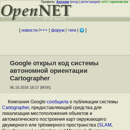
Профиль:
Аноним
(
вход
|
регистрация
)
неRU
opennet.me
[
новости
/
+++
|
форум
|
теги
|
]
Google открыл код системы
автономной ориентации
Cartographer
06.10.2016 18:17 (MSK)
Компания Google
сообщила
о публикации системы
Cartographer
, предоставляющей средства для
локализации местоположения объектов и
автоматического построения карт окружающего
двумерного или трёхмерного пространства (
SLAM
,