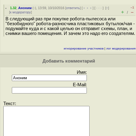
–1
1.32
,
Аноним
(
-
), 13:59, 10/10/2016 [
ответить
] [
﹢﹢﹢
] [
· · ·
]
[
↑
]
+
–
[
к модератору
]
/
В следующий раз при покупке робота-пылесоса или
"безобидного" робота-разносчика пластиковых бутылок/чая -
подумайте куда и с какой целью он отправит схемы, план, и
снимки вашего помещения. И зачем это надо его создателям.
игнорирование участников
|
лог модерирования
Добавить комментарий
Имя:
E-Mail:
Текст: