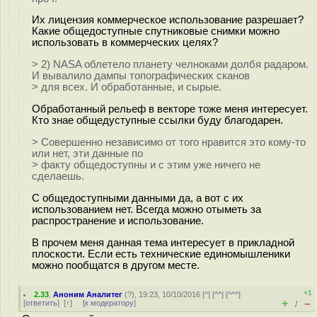
Их лицензия коммерческое использование разрешает?
Какие общедоступные спутниковые снимки можно
использовать в коммерческих целях?
> 2) NASA облетело планету челноками долбя радаром.
И вывалило дампы топографических сканов
> для всех. И обработанные, и сырые.
Обработанный рельеф в векторе тоже меня интересует.
Кто знае общедуступные ссылки буду благодарен.
> Совершенно независимо от того нравится это кому-то
или нет, эти данные по
> факту общедоступны и с этим уже ничего не
сделаешь.
С общедоступными данными да, а вот с их
использованием нет. Всегда можно отыметь за
распространение и использование.
В прочем меня данная тема интересует в прикладной
плоскости. Если есть технические единомышленики
можно пообщатся в другом месте.
+1
2.33
,
Аноним Аналитег
(
?
), 19:23, 10/10/2016 [
^
] [
^^
] [
^^^
]
+
–
[
ответить
]
[
↑
] [
к модератору
]
/