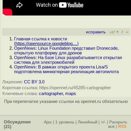
+
–
исправить
/
+17
Главная ссылка к новости
(
https://opensource.googleblog....
)
OpenNews: Linux Foundation представил Dronecode,
открытую платформу для дронов
OpenNews: На базе Linux разрабатывается открытая
система для электромобилей
OpenNews: В рамках открытого проекта Lisa/S
подготовлена миниатюрная реализация автопилота
Лицензия:
CC BY 3.0
Короткая ссылка: https://opennet.ru/45285-cartographer
Ключевые слова:
cartographer
,
maps
При перепечатке указание ссылки на opennet.ru обязательно
Обсуждение
Ajax
|
1 уровень
|
Линейный
|
+/-
|
Раскрыть
(21)
всё
|
RSS