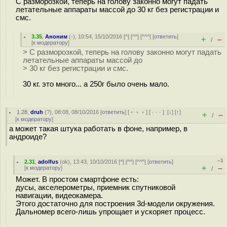
С разморозкой, теперь на голову законно могут падать
летательные аппараты массой до 30 кг без регистрации и
смс.
3.35
,
Аноним
(
-
), 10:54, 15/10/2016 [
^
] [
^^
] [
^^^
] [
ответить
]
+
–
/
[
к модератору
]
> С разморозкой, теперь на голову законно могут падать
летательные аппараты массой до
> 30 кг без регистрации и смс.
30 кг. это много... а 250г было очень мало.
1.28
,
druh
(
?
), 08:08, 08/10/2016 [
ответить
] [
﹢﹢﹢
] [
· · ·
]
[
↓
] [
↑
]
+
–
/
[
к модератору
]
а может такая штука работать в фоне, например, в
андроиде?
–1
2.31
,
adolfus
(
ok
), 13:43, 10/10/2016 [
^
] [
^^
] [
^^^
] [
ответить
]
+
–
[
к модератору
]
/
Может. В простом смартфоне есть:
дусы, акселерометры, приемник спутниковой
навигации, видеокамера.
Этого достаточно для построения 3d-модели окружения.
Дальномер всего-лишь упрощает и ускоряет процесс.