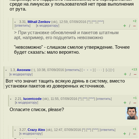
среде на линуксах у пользователей нет прав выполнения
от рута.
+2
3.31
,
Mihail Zenkov
(
ok
), 12:59, 07/09/2016 [
^
] [
^^
] [
^^^
]
+
–
[
ответить
]
[
к модератору
]
/
> При установке обновлений и пакетов штатным
apt, например, его подцепить невозможно
"невозможно" - слишком смелое утверждение. Точнее
будет сказать: мало вероятно.
+13
1.3
,
Аноним
(
-
), 10:38, 07/09/2016 [
ответить
] [
﹢﹢﹢
] [
· · ·
]
[
↓
] [
↑
]
+
–
[
к модератору
]
/
Вот что значит тащить всякую дрянь в систему, вместо
установки пакетов из доверенных источников.
+1
2.21
,
lucentcode
(
ok
), 11:55, 07/09/2016 [
^
] [
^^
] [
^^^
] [
ответить
]
+
–
[
к модератору
]
/
Огласите список, please?
+1
3.27
,
Crazy Alex
(
ok
), 12:47, 07/09/2016 [
^
] [
^^
] [
^^^
] [
ответить
]
+
–
[
к модератору
]
/