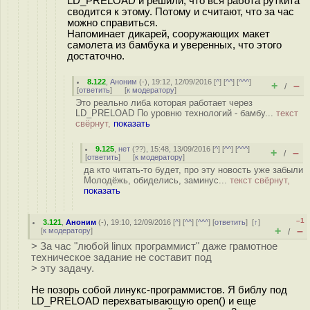
LD_PRELOAD и решили, что вся работа руткита
сводится к этому. Потому и считают, что за час
можно справиться.
Напоминает дикарей, сооружающих макет
самолета из бамбука и уверенных, что этого
достаточно.
8.122
,
Аноним
(
-
), 19:12, 12/09/2016 [
^
] [
^^
] [
^^^
]
+
–
/
[
ответить
]
[
к модератору
]
Это реально либа которая работает через
LD_PRELOAD По уровню технологий - бамбу...
текст
свёрнут,
показать
9.125
,
нет
(
??
), 15:48, 13/09/2016 [
^
] [
^^
] [
^^^
]
+
–
/
[
ответить
]
[
к модератору
]
да кто читать-то будет, про эту новость уже забыли
Молодёжь, обиделись, заминус...
текст свёрнут,
показать
–1
3.121
,
Аноним
(
-
), 19:10, 12/09/2016 [
^
] [
^^
] [
^^^
] [
ответить
]
[
↑
]
+
–
[
к модератору
]
/
> За час "любой linux программист" даже грамотное
техническое задание не составит под
> эту задачу.
Не позорь собой линукс-программистов. Я библу под
LD_PRELOAD перехватывающую open() и еще