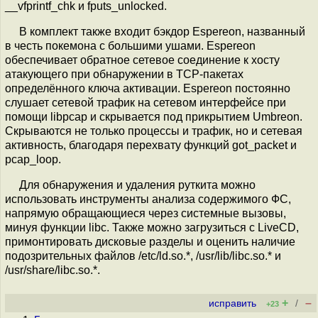
__vfprintf_chk и fputs_unlocked.
В комплект также входит бэкдор Espereon, названный
в честь покемона с большими ушами. Espereon
обеспечивает обратное сетевое соединение к хосту
атакующего при обнаружении в TCP-пакетах
определённого ключа активации. Espereon постоянно
слушает сетевой трафик на сетевом интерфейсе при
помощи libpcap и скрывается под прикрытием Umbreon.
Скрываются не только процессы и трафик, но и сетевая
активность, благодаря перехвату функций got_packet и
pcap_loop.
Для обнаружения и удаления руткита можно
использовать инструменты анализа содержимого ФС,
напрямую обращающиеся через системные вызовы,
минуя функции libc. Также можно загрузиться c LiveCD,
примонтировать дисковые разделы и оценить наличие
подозрительных файлов /etc/ld.so.*, /usr/lib/libc.so.* и
/usr/share/libc.so.*.
+
–
исправить
/
+23