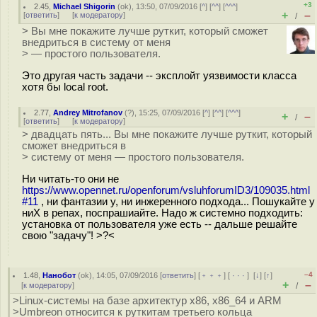
+3
2.45
,
Michael Shigorin
(
ok
), 13:50, 07/09/2016 [
^
] [
^^
] [
^^^
]
+
–
[
ответить
]
[
к модератору
]
/
> Вы мне покажите лучше руткит, который сможет
внедриться в систему от меня
> — простого пользователя.
Это другая часть задачи -- эксплойт уязвимости класса
хотя бы local root.
2.77
,
Andrey Mitrofanov
(
?
), 15:25, 07/09/2016 [
^
] [
^^
] [
^^^
]
+
–
/
[
ответить
]
[
к модератору
]
> двадцать пять... Вы мне покажите лучше руткит, который
сможет внедриться в
> систему от меня — простого пользователя.
Ни читать-то они не
https://www.opennet.ru/openforum/vsluhforumID3/109035.html
#11
, ни фантазии у, ни инжеренного подхода... Пошукайте у
ниХ в репах, поспрашиайте. Надо ж системно подходить:
установка от пользователя уже есть -- дальше решайте
свою "задачу"! >?<
–4
1.48
,
Нанобот
(
ok
), 14:05, 07/09/2016 [
ответить
] [
﹢﹢﹢
] [
· · ·
]
[
↓
] [
↑
]
+
–
[
к модератору
]
/
>Linux-системы на базе архитектур x86, x86_64 и ARM
>Umbreon относится к руткитам третьего кольца