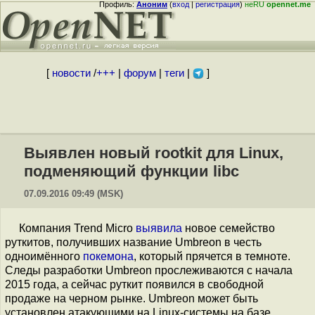
Профиль:
Аноним
(
вход
|
регистрация
)
неRU
opennet.me
[
новости
/
+++
|
форум
|
теги
|
]
Выявлен новый rootkit для Linux,
подменяющий функции libc
07.09.2016 09:49 (MSK)
Компания Trend Micro
выявила
новое семейство
руткитов, получивших название Umbreon в честь
одноимённого
покемона
, который прячется в темноте.
Следы разработки Umbreon прослеживаются с начала
2015 года, а сейчас руткит появился в свободной
продаже на черном рынке. Umbreon может быть
установлен атакующими на Linux-системы на базе