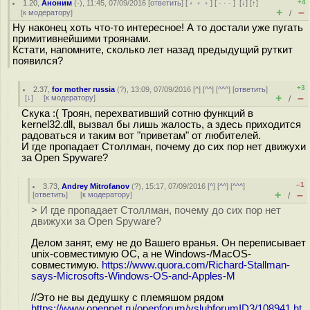
+4
1.20
,
Аноним
(
-
), 11:45, 07/09/2016 [
ответить
] [
﹢﹢﹢
] [
· · ·
]
[
↓
] [
↑
]
+
–
[
к модератору
]
/
Ну наконец хоть что-то интересное! А то достали уже пугать
примитивнейшими троянами.
Кстати, напомните, сколько лет назад предыдущий руткит
появился?
+3
2.37
,
for mother russia
(
?
), 13:09, 07/09/2016 [
^
] [
^^
] [
^^^
] [
ответить
]
+
–
[
↓
] [
к модератору
]
/
Скука :( Троян, перехвативший сотню функций в
kernel32.dll, вызвал бы лишь жалость, а здесь приходится
радоваться и таким вот "приветам" от любителей.
И где пропадает Столлман, почему до сих пор нет движухи
за Open Spyware?
–1
3.73
,
Andrey Mitrofanov
(
?
), 15:17, 07/09/2016 [
^
] [
^^
] [
^^^
]
+
–
[
ответить
]
[
к модератору
]
/
> И где пропадает Столлман, почему до сих пор нет
движухи за Open Spyware?
Делом занят, ему не до Вашего вранья. Он переписывает
unix-совместимую ОС, а не Windows-/MacOS-
совместимую.
https://www.quora.com/Richard-Stallman-
says-Microsofts-Windows-OS-and-Apples-M
//Это не вы дедушку с племяшом рядом
https://www.opennet.ru/openforum/vsluhforumID3/108941.ht