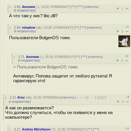
2.56
,
Аноним
(
-
), 14:22, 07/09/2016 [
^
] [
^^
] [
^^^
] [
ответить
]
+
–
/
[
к модератору
]
А что там у них? libc.dll?
+1
2.59
,
rshadow
(
ok
), 14:26, 07/09/2016 [
^
] [
^^
] [
^^^
] [
ответить
]
+
–
[
к модератору
]
/
Пользователи BolgenOS тоже.
+2
3.71
,
Аноним
(
-
), 15:10, 07/09/2016 [
^
] [
^^
] [
^^^
] [
ответить
]
+
–
[
к модератору
]
/
> Пользователи BolgenOS тоже.
Антивирус Попова защитит от любого руткита! Я
гарантирую это!
–1
1.12
,
Kroz
(
ok
), 11:20, 07/09/2016 [
ответить
] [
﹢﹢﹢
] [
· · ·
]
[
↓
] [
↑
]
+
–
[
к модератору
]
/
А как он размножается?
Что должно случиться, чтобы он появился у меня на
компьютере?
+3
2.17
,
Andrey Mitrofanov
(
?
), 11:39, 07/09/2016 [
^
] [
^^
] [
^^^
]