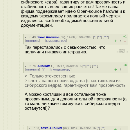
сибирского кедра), гарантируют вам прозрачность и
стабильность всех ваших расчетов! Также наша
фирма поддерживает идею Open-source hardwar и к
каждому экземпляру прилагается полный чертеж
изделия со всей необходимой пояснительной
документацией.
+1
6.49
,
тоже Аноним
(
ok
), 14:06, 07/09/2016 [
^
] [
^^
] [
^^^
]
+
–
[
ответить
]
[
к модератору
]
/
Так перестарались с секьюрностью, что
получили никакую интеграцию.
+6
6.74
,
Аноним
(
-
), 15:17, 07/09/2016 [
^
] [
^^
] [
^^^
]
+
–
[
ответить
]
[
↓
] [
к модератору
]
/
> Только отечественные
> счеты нашего производства (с костяшками из
сибирского кедра), гарантируют вам прозрачность
А можно костяшки и все остальное тоже
прозрачным, для дополнительной прозрачности (а
то мало ли какие там жучки с сибирского кедра
останутся!)?
7.87
,
тоже Аноним
(
ok
), 18:39, 07/09/2016 [
^
] [
^^
]
+
–