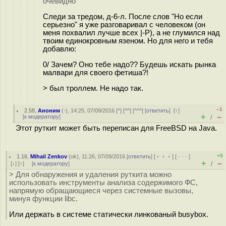
очевидно
Следи за тредом, д-6-л. После слов "Но если
серьезно" я уже разговаривал с человеком (он
меня похвалил лучше всех |-P), а не глумился над
твоим единокровным язеном. Но для него и тебя
добавлю:
0/ Зачем? Оно тебе надо?? Будешь искать рынка
малвари для своего фетиша?!
> был троллем. Не надо так.
–1
2.58
,
Аноним
(
-
), 14:25, 07/09/2016 [
^
] [
^^
] [
^^^
] [
ответить
]
[
↑
]
+
–
[
к модератору
]
/
Этот руткит может быть переписан для FreeBSD на Java.
+5
1.16
,
Mihail Zenkov
(
ok
), 11:26, 07/09/2016 [
ответить
] [
﹢﹢﹢
] [
· · ·
]
+
–
[
↓
] [
↑
] [
к модератору
]
/
> Для обнаружения и удаления руткита можно
использовать инструменты анализа содержимого ФС,
напрямую обращающиеся через системные вызовы,
минуя функции libc.
Или держать в системе статически линкованый busybox.