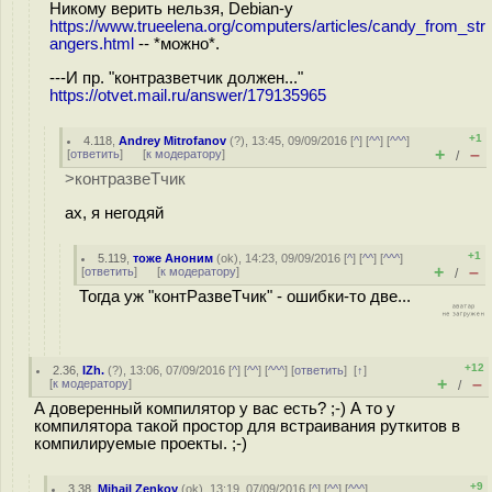
Никому верить нельзя, Debian-у
https://www.trueelena.org/computers/articles/candy_from_str
angers.html
-- *можно*.
---И пр. "контразветчик должен..."
https://otvet.mail.ru/answer/179135965
+1
4.118
,
Andrey Mitrofanov
(
?
), 13:45, 09/09/2016 [
^
] [
^^
] [
^^^
]
+
–
[
ответить
]
[
к модератору
]
/
>контразвеТчик
ах, я негодяй
+1
5.119
,
тоже Аноним
(
ok
), 14:23, 09/09/2016 [
^
] [
^^
] [
^^^
]
+
–
[
ответить
]
[
к модератору
]
/
Тогда уж "контРазвеТчик" - ошибки-то две...
+12
2.36
,
IZh.
(
?
), 13:06, 07/09/2016 [
^
] [
^^
] [
^^^
] [
ответить
]
[
↑
]
+
–
[
к модератору
]
/
А доверенный компилятор у вас есть? ;-) А то у
компилятора такой простор для встраивания руткитов в
компилируемые проекты. ;-)
+9
3.38
,
Mihail Zenkov
(
ok
), 13:19, 07/09/2016 [
^
] [
^^
] [
^^^
]