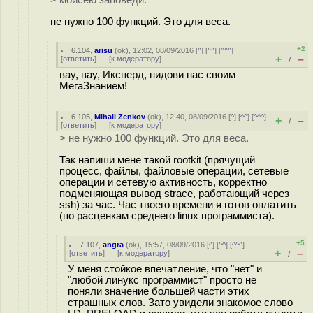
> моисею заповеди.
не нужно 100 функций. Это для веса.
+2
6.104
,
arisu
(
ok
), 12:02, 08/09/2016 [
^
] [
^^
] [
^^^
]
+
–
[
ответить
]
[
к модератору
]
/
вау, вау, Иксперд, нидови нас своим
МегаЗнанием!
6.105
,
Mihail Zenkov
(
ok
), 12:40, 08/09/2016 [
^
] [
^^
] [
^^^
]
+
–
/
[
ответить
]
[
к модератору
]
> не нужно 100 функций. Это для веса.
Так напиши мене такой rootkit (прячущий
процесс, файлы, файловые операции, сетевые
операции и сетевую активность, корректно
подменяющая вывод strace, работающий через
ssh) за час. Час твоего времени я готов оплатить
(по расценкам среднего linux программиста).
+5
7.107
,
angra
(
ok
), 15:57, 08/09/2016 [
^
] [
^^
] [
^^^
]
+
–
[
ответить
]
[
к модератору
]
/
У меня стойкое впечатление, что "нет" и
"любой линукс программист" просто не
поняли значение большей части этих
страшных слов. Зато увидели знакомое слово