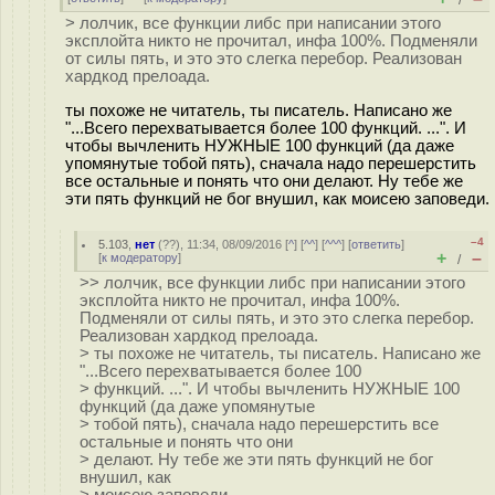
/
> лолчик, все функции либс при написании этого
эксплойта никто не прочитал, инфа 100%. Подменяли
от силы пять, и это это слегка перебор. Реализован
хардкод прелоада.
ты похоже не читатель, ты писатель. Написано же
"...Всего перехватывается более 100 функций. ...". И
чтобы вычленить НУЖНЫЕ 100 функций (да даже
упомянутые тобой пять), сначала надо перешерстить
все остальные и понять что они делают. Ну тебе же
эти пять функций не бог внушил, как моисею заповеди.
–4
5.103
,
нет
(
??
), 11:34, 08/09/2016 [
^
] [
^^
] [
^^^
] [
ответить
]
+
–
[
к модератору
]
/
>> лолчик, все функции либс при написании этого
эксплойта никто не прочитал, инфа 100%.
Подменяли от силы пять, и это это слегка перебор.
Реализован хардкод прелоада.
> ты похоже не читатель, ты писатель. Написано же
"...Всего перехватывается более 100
> функций. ...". И чтобы вычленить НУЖНЫЕ 100
функций (да даже упомянутые
> тобой пять), сначала надо перешерстить все
остальные и понять что они
> делают. Ну тебе же эти пять функций не бог
внушил, как