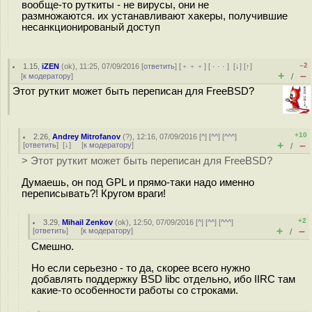
вообще-то руткиты - не вирусы, они не
размножаются. их устанавливают хакеры, получившие
несанкционированый доступ
–2
1.15
,
iZEN
(
ok
), 11:25, 07/09/2016 [
ответить
] [
﹢﹢﹢
] [
· · ·
]
[
↓
] [
↑
]
+
–
[
к модератору
]
/
Этот руткит может быть переписан для FreeBSD?
+10
2.26
,
Andrey Mitrofanov
(
?
), 12:16, 07/09/2016 [
^
] [
^^
] [
^^^
]
+
–
[
ответить
]
[
↓
] [
к модератору
]
/
> Этот руткит может быть переписан для FreeBSD?
Думаешь, он под GPL и прямо-таки надо именно
переписывать?! Кругом враги!
+2
3.29
,
Mihail Zenkov
(
ok
), 12:50, 07/09/2016 [
^
] [
^^
] [
^^^
]
+
–
[
ответить
]
[
к модератору
]
/
Смешно.
Но если серьезно - то да, скорее всего нужно
добавлять поддержку BSD libc отдельно, ибо IIRC там
какие-то особенности работы со строками.