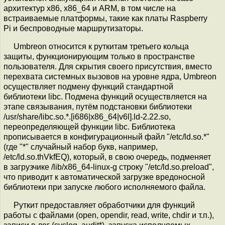
архитектур x86, x86_64 и ARM, в том числе на
встраиваемые платформы, такие как платы Raspberry
Pi и беспроводные маршрутизаторы.
Umbreon относится к руткитам третьего кольца
защиты, функционирующим только в пространстве
пользователя. Для скрытия своего присутствия, вместо
перехвата системных вызовов на уровне ядра, Umbreon
осуществляет подмену функций стандартной
библиотеки libc. Подмена функций осуществляется на
этапе связывания, путём подстановки библиотеки
/usr/share/libc.so.*.[i686|x86_64|v6l].ld-2.22.so,
переопределяющей функции libc. Библиотека
прописывается в конфигурационный файл "/etc/ld.so.*"
(где "*" случайный набор букв, например,
/etc/ld.so.thVkfEQ), который, в свою очередь, подменяет
в загрузчике /lib/x86_64-linux-g строку "/etc/ld.so.preload",
что приводит к автоматической загрузке вредоносной
библиотеки при запуске любого исполняемого файла.
Руткит предоставляет обработчики для функций
работы с файлами (open, opendir, read, write, chdir и т.п.),