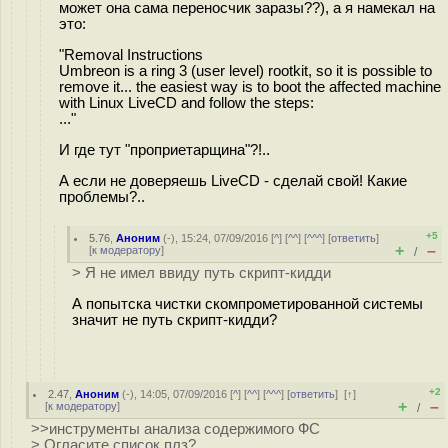
может она сама переносчик заразы??), а я намекал на
это:
"Removal Instructions
Umbreon is a ring 3 (user level) rootkit, so it is possible to
remove it... the easiest way is to boot the affected machine
with Linux LiveCD and follow the steps:
..."
И где тут "проприетарщина"?!..
А если не доверяешь LiveCD - сделай свой! Какие
проблемы?..
+5
5.76
,
Аноним
(
-
), 15:24, 07/09/2016 [
^
] [
^^
] [
^^^
] [
ответить
]
+
–
[
к модератору
]
/
> Я не имел ввиду путь скрипт-кидди
А попытска чистки скомпрометированной системы
значит не путь скрипт-кидди?
+2
2.47
,
Аноним
(
-
), 14:05, 07/09/2016 [
^
] [
^^
] [
^^^
] [
ответить
]
[
↑
]
+
–
[
к модератору
]
/
>>инструменты анализа содержимого ФС
> Огласите список плз?