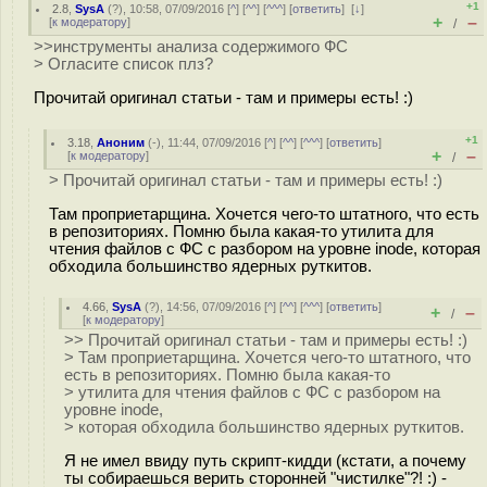
+1
2.8
,
SysA
(
?
), 10:58, 07/09/2016 [
^
] [
^^
] [
^^^
] [
ответить
]
[
↓
]
+
–
[
к модератору
]
/
>>инструменты анализа содержимого ФС
> Огласите список плз?
Прочитай оригинал статьи - там и примеры есть! :)
+1
3.18
,
Аноним
(
-
), 11:44, 07/09/2016 [
^
] [
^^
] [
^^^
] [
ответить
]
+
–
[
к модератору
]
/
> Прочитай оригинал статьи - там и примеры есть! :)
Там проприетарщина. Хочется чего-то штатного, что есть
в репозиториях. Помню была какая-то утилита для
чтения файлов с ФС с разбором на уровне inode, которая
обходила большинство ядерных руткитов.
4.66
,
SysA
(
?
), 14:56, 07/09/2016 [
^
] [
^^
] [
^^^
] [
ответить
]
+
–
/
[
к модератору
]
>> Прочитай оригинал статьи - там и примеры есть! :)
> Там проприетарщина. Хочется чего-то штатного, что
есть в репозиториях. Помню была какая-то
> утилита для чтения файлов с ФС с разбором на
уровне inode,
> которая обходила большинство ядерных руткитов.
Я не имел ввиду путь скрипт-кидди (кстати, а почему
ты собираешься верить сторонней "чистилке"?! :) -