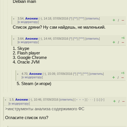
Debian main
3.54
,
Аноним
(
-
), 14:18, 07/09/2016 [
^
] [
^^
] [
^^^
] [
ответить
]
+
–
/
[
к модератору
]
Список дряни? Ну сам найдешь, не маленький.
+6
3.64
,
Аноним
(
-
), 14:44, 07/09/2016 [
^
] [
^^
] [
^^^
] [
ответить
]
+
–
[
к модератору
]
/
1. Skype
2. Flash player
3. Google Chrome
4. Oracle JVM
+5
4.70
,
Аноним
(
-
), 15:09, 07/09/2016 [
^
] [
^^
] [
^^^
] [
ответить
]
+
–
[
к модератору
]
/
5. Steam (и игори)
1.5
,
Аноним
(
-
), 10:46, 07/09/2016 [
ответить
] [
﹢﹢﹢
] [
· · ·
]
[
↓
] [
↑
]
+
–
/
[
к модератору
]
>инструменты анализа содержимого ФС
Огласите список плз?