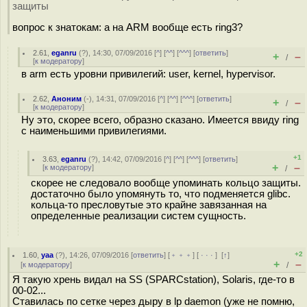
защиты
вопрос к знатокам: а на ARM вообще есть ring3?
2.61
,
eganru
(
?
), 14:30, 07/09/2016 [
^
] [
^^
] [
^^^
] [
ответить
]
+
–
/
[
к модератору
]
в arm есть уровни привилегий: user, kernel, hypervisor.
2.62
,
Аноним
(
-
), 14:31, 07/09/2016 [
^
] [
^^
] [
^^^
] [
ответить
]
+
–
/
[
к модератору
]
Ну это, скорее всего, образно сказано. Имеется ввиду ring
с наименьшими привилегиями.
+1
3.63
,
eganru
(
?
), 14:42, 07/09/2016 [
^
] [
^^
] [
^^^
] [
ответить
]
+
–
[
к модератору
]
/
скорее не следовало вообще упоминать кольцо защиты.
достаточно было упомянуть то, что подменяется glibc.
кольца-то пресловутые это крайне завязанная на
определенные реализации систем сущность.
+2
1.60
,
yaa
(
?
), 14:26, 07/09/2016 [
ответить
] [
﹢﹢﹢
] [
· · ·
]
[
↑
]
+
–
[
к модератору
]
/
Я такую хрень видал на SS (SPARCstation), Solaris, где-то в
00-02...
Ставилась по сетке через дыру в lp daemon (уже не помню,