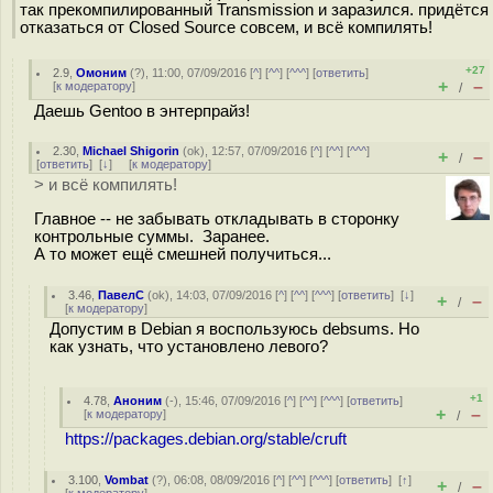
так прекомпилированный Transmission и заразился. придётся
отказаться от Closed Source совсем, и всё компилять!
+27
2.9
,
Омоним
(
?
), 11:00, 07/09/2016 [
^
] [
^^
] [
^^^
] [
ответить
]
+
–
[
к модератору
]
/
Даешь Gentoo в энтерпрайз!
2.30
,
Michael Shigorin
(
ok
), 12:57, 07/09/2016 [
^
] [
^^
] [
^^^
]
+
–
/
[
ответить
]
[
↓
] [
к модератору
]
> и всё компилять!
Главное -- не забывать откладывать в сторонку
контрольные суммы. Заранее.
А то может ещё смешней получиться...
3.46
,
ПавелС
(
ok
), 14:03, 07/09/2016 [
^
] [
^^
] [
^^^
] [
ответить
]
[
↓
]
+
–
/
[
к модератору
]
Допустим в Debian я воспользуюсь debsums. Но
как узнать, что установлено левого?
+1
4.78
,
Аноним
(
-
), 15:46, 07/09/2016 [
^
] [
^^
] [
^^^
] [
ответить
]
+
–
[
к модератору
]
/
https://packages.debian.org/stable/cruft
3.100
,
Vombat
(
?
), 06:08, 08/09/2016 [
^
] [
^^
] [
^^^
] [
ответить
]
[
↑
]
+
–
/