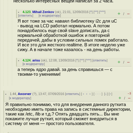
несколько интересных вещей написал за 2 часа.
4.123
,
Mihail Zenkov
(
ok
), 21:01, 12/09/2016 [
^
] [
^^
] [
^^^
]
+
–
/
[
ответить
]
[
к модератору
]
Я вот тоже за час наваял библиотеку i2c для uC
- вывод на LCD работал нормально. А потом
понадобилось еще свой slave дописать, да с
нормальной обработкой ошибок и повторной
передачей, дабы в условии сильных помех работало.
И все это для жесткого realtime. В итоге неделю уже
сижу. А в начале тоже казалось - на день работы.
4.124
,
arisu
(
ok
), 12:08, 13/09/2016 [
^
] [
^^
] [
^^^
] [
ответить
]
+
–
/
[
к модератору
]
а теперь ядро давай. за день справишься — с
твоими‐то умениями!
–3
1.44
,
Анончег
(
?
), 13:47, 07/09/2016 [
ответить
] [
﹢﹢﹢
] [
· · ·
]
[
↓
] [
↑
]
+
–
[
к модератору
]
/
Я правильно понимаю, что для внедрения данного руткита
необходимо иметь права на запись в системные директории,
такие как /etc, /lib и т.д.? Опять двадцать пять... Вы мне
покажите лучше руткит, который сможет внедриться в
систему от меня — простого пользователя.