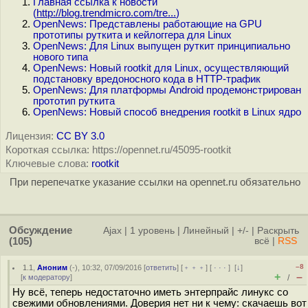
Главная ссылка к новости
(
http://blog.trendmicro.com/tre...
)
OpenNews: Представлены работающие на GPU
прототипы руткита и кейлоггера для Linux
OpenNews: Для Linux выпущен руткит принципиально
нового типа
OpenNews: Новый rootkit для Linux, осуществляющий
подстановку вредоносного кода в HTTP-трафик
OpenNews: Для платформы Android продемонстрирован
прототип руткита
OpenNews: Новый способ внедрения rootkit в Linux ядро
Лицензия:
CC BY 3.0
Короткая ссылка: https://opennet.ru/45095-rootkit
Ключевые слова:
rootkit
При перепечатке указание ссылки на opennet.ru обязательно
Обсуждение
Ajax
|
1 уровень
|
Линейный
|
+/-
|
Раскрыть
(105)
всё
|
RSS
–8
1.1
,
Аноним
(
-
), 10:32, 07/09/2016 [
ответить
] [
﹢﹢﹢
] [
· · ·
]
[
↓
]
+
–
[
к модератору
]
/
Ну всё, теперь недостаточно иметь энтерпрайс линукс со
свежими обновлениями. Доверия нет ни к чему: скачаешь вот