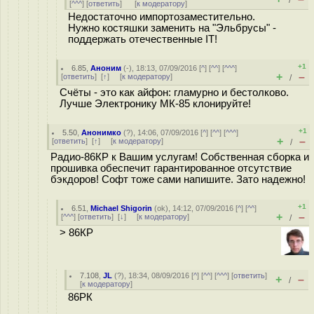
/
[
^^^
] [
ответить
]
[
к модератору
]
Недостаточно импортозаместительно.
Нужно костяшки заменить на "Эльбрусы" -
поддержать отечественные IT!
+1
6.85
,
Аноним
(
-
), 18:13, 07/09/2016 [
^
] [
^^
] [
^^^
]
+
–
[
ответить
]
[
↑
] [
к модератору
]
/
Счёты - это как айфон: гламурно и бестолково.
Лучше Электронику МК-85 клонируйте!
+1
5.50
,
Анонимко
(
?
), 14:06, 07/09/2016 [
^
] [
^^
] [
^^^
]
+
–
[
ответить
]
[
↑
] [
к модератору
]
/
Радио-86КР к Вашим услугам! Собственная сборка и
прошивка обеспечит гарантированное отсутствие
бэкдоров! Софт тоже сами напишите. Зато надежно!
+1
6.51
,
Michael Shigorin
(
ok
), 14:12, 07/09/2016 [
^
] [
^^
]
+
–
[
^^^
] [
ответить
]
[
↓
] [
к модератору
]
/
> 86КР
7.108
,
JL
(
?
), 18:34, 08/09/2016 [
^
] [
^^
] [
^^^
] [
ответить
]
+
–
/
[
к модератору
]
86РК