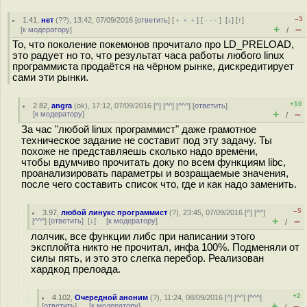
–3
1.41
,
нет
(
??
), 13:42, 07/09/2016 [
ответить
] [
﹢﹢﹢
] [
· · ·
]
[
↓
] [
↑
]
+
–
[
к модератору
]
/
То, что поколение покемонов прочитало про LD_PRELOAD,
это радует но то, что результат часа работы любого linux
программиста продаётся на чёрном рынке, дискредитирует
сами эти рынки.
+10
2.82
,
angra
(
ok
), 17:12, 07/09/2016 [
^
] [
^^
] [
^^^
] [
ответить
]
+
–
[
к модератору
]
/
За час "любой linux программист" даже грамотное
техническое задание не составит под эту задачу. Ты
похоже не представляешь сколько надо времени,
чтобы вдумчиво прочитать доку по всем функциям libc,
проанализировать параметры и возращаемые значения,
после чего составить список что, где и как надо заменить.
–5
3.97
,
любой линукс программист
(
?
), 23:45, 07/09/2016 [
^
] [
^^
]
+
–
[
^^^
] [
ответить
]
[
↓
] [
к модератору
]
/
лолчик, все функции либс при написании этого
эксплойта никто не прочитал, инфа 100%. Подменяли от
силы пять, и это это слегка перебор. Реализован
хардкод прелоада.
+2
4.102
,
Очередной аноним
(
?
), 11:24, 08/09/2016 [
^
] [
^^
] [
^^^
]
+
–
[
ответить
]
[
к модератору
]