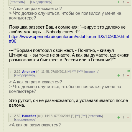
+
–
[
ответить
]
[
к модератору
]
/
> А как он размножается?
> Что должно случиться, чтобы он появился у меня на
компьютере?
Поняшка развеет Ваши сомнения: "--вирус это далеко не
любая малварь. --Nobody cares :P" --
https://www.opennet.ru/openforum/vsluhforumID3/109009.html
#96
---""Борман повторил свой жест. - Понятно, - кивнул
Штирлиц, - вы тоже не знаете. А как вы думаете, где ежики
размножаются быстрее, в России или в Германии?""
+9
2.19
,
Аноним
(
-
), 11:45, 07/09/2016 [
^
] [
^^
] [
^^^
] [
ответить
]
+
–
[
к модератору
]
/
> А как он размножается?
> Что должно случиться, чтобы он появился у меня на
компьютере?
Это руткит, он не размножается, а устанавливается после
взлома.
2.52
,
Нанобот
(
ok
), 14:13, 07/09/2016 [
^
] [
^^
] [
^^^
] [
ответить
]
+
–
/
[
к модератору
]
>А как он размножается?