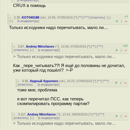
[
к модератору
]
CRUX в помощь
+7
2.35
,
KOT040188
(
ok
), 13:06, 07/09/2016 [
^
] [
^^
] [
^^^
] [
ответить
]
[
↓
]
+
–
[
↑
] [
к модератору
]
/
Только исходники надо перечитывать, мало ли…
+23
3.67
,
Andrey Mitrofanov
(
?
), 14:58, 07/09/2016 [
^
] [
^^
] [
^^^
]
+
–
[
ответить
]
[
↓
] [
к модератору
]
/
> Только исходники надо перечитывать, мало ли…
Как _пере_читывать??! Я ещё до половины не дочитал,
уже который год пошёл!? >-P
4.95
,
бедный буратино
(
ok
), 23:23, 07/09/2016 [
^
] [
^^
] [
^^^
]
+
–
/
[
ответить
]
[
к модератору
]
тоже мне, проблема
я вот перечитал ПСС. как теперь
скомпилировать программу партии?
3.117
,
Andrey Mitrofanov
(
?
), 13:42, 09/09/2016 [
^
] [
^^
] [
^^^
]
+
–
/
[
ответить
]
[
↑
] [
к модератору
]
> Только исходники надо перечитывать, мало ли…