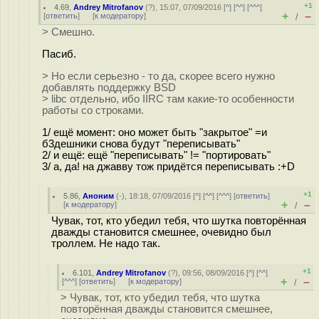
+1
4.69
,
Andrey Mitrofanov
(
?
), 15:07, 07/09/2016 [
^
] [
^^
] [
^^^
]
+
–
[
ответить
]
[
к модератору
]
/
> Смешно.
Пасиб.
> Но если серьезно - то да, скорее всего нужно
добавлять поддержку BSD
> libc отдельно, ибо IIRC там какие-то особенности
работы со строками.
1/ ещё момент: оно может быть "закрытое" =и
б3дешники снова будут "переписывать"
2/ и ещё: ещё "переписывать" != "портировать"
3/ а, да! на джавву тож придётся переписывать :+D
+1
5.86
,
Аноним
(
-
), 18:18, 07/09/2016 [
^
] [
^^
] [
^^^
] [
ответить
]
+
–
[
к модератору
]
/
Чувак, тот, кто убедил тебя, что шутка повторённая
дважды становится смешнее, очевидно был
троллем. Не надо так.
+1
6.101
,
Andrey Mitrofanov
(
?
), 09:56, 08/09/2016 [
^
] [
^^
]
+
–
[
^^^
] [
ответить
]
[
к модератору
]
/
> Чувак, тот, кто убедил тебя, что шутка
повторённая дважды становится смешнее,