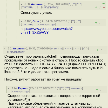
+1
6.98
,
Аноним
(
-
), 02:57, 08/09/2016 [
^
] [
^^
] [
^^^
]
+
–
[
ответить
]
[
↑
] [
к модератору
]
/
Спектрумы лучше.
6.106
,
Ordu
(
ok
), 14:50, 08/09/2016 [
^
] [
^^
] [
^^^
]
+
–
/
[
ответить
]
[
к модератору
]
https://www.youtube.com/watch?
v=z71h9XZbAWY
1.2
,
Аноним
(
-
), 10:36, 07/09/2016 [
ответить
] [
﹢﹢﹢
] [
· · ·
]
[
↓
] [
↑
]
+
–
/
[
к модератору
]
Существует программа patchelf, позволяющая запускать
программы от новых систем в старых. Просто скачать glibc
от EL7 и сделать LD_LIBRARY_PATH (и даже LD_PRELOAD)
недостаточно - надо в самом бинарнике поменять путь к ld-
linux.so.2. Что и делает эта программа.
Похоже, руткит работает по тому же принципу
2.24
,
Кирилл
(
??
), 12:07, 07/09/2016 [
^
] [
^^
] [
^^^
] [
ответить
]
+
–
/
[
к модератору
]
Скорее всего так, но возникает вопрос с его корректной
установкой)))
При установке обновлений и пакетов штатным apt,
например, его подцепить невозможно, а в корпоративной