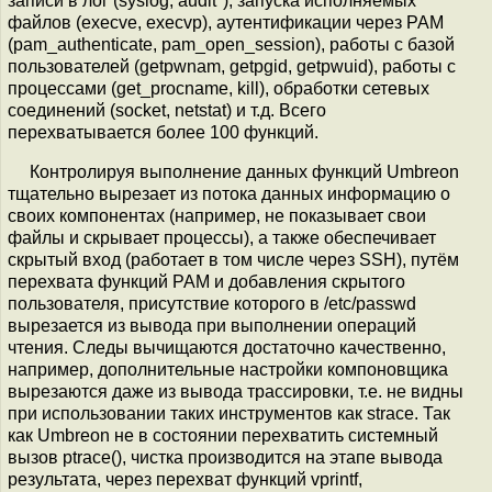
записи в лог (syslog, audit*), запуска исполняемых
файлов (execve, execvp), аутентификации через PAM
(pam_authenticate, pam_open_session), работы с базой
пользователей (getpwnam, getpgid, getpwuid), работы с
процессами (get_procname, kill), обработки сетевых
соединений (socket, netstat) и т.д. Всего
перехватывается более 100 функций.
Контролируя выполнение данных функций Umbreon
тщательно вырезает из потока данных информацию о
своих компонентах (например, не показывает свои
файлы и скрывает процессы), а также обеспечивает
скрытый вход (работает в том числе через SSH), путём
перехвата функций PAM и добавления скрытого
пользователя, присутствие которого в /etc/passwd
вырезается из вывода при выполнении операций
чтения. Следы вычищаются достаточно качественно,
например, дополнительные настройки компоновщика
вырезаются даже из вывода трассировки, т.е. не видны
при использовании таких инструментов как strace. Так
как Umbreon не в состоянии перехватить системный
вызов ptrace(), чистка производится на этапе вывода
результата, через перехват функций vprintf,