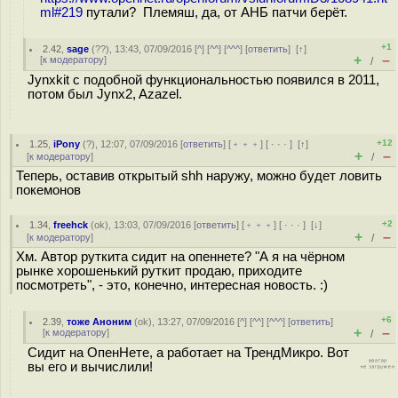
ml#219
путали? Племяш, да, от АНБ патчи берёт.
+1
2.42
,
sage
(
??
), 13:43, 07/09/2016 [
^
] [
^^
] [
^^^
] [
ответить
]
[
↑
]
+
–
[
к модератору
]
/
Jynxkit с подобной функциональностью появился в 2011,
потом был Jynx2, Azazel.
+12
1.25
,
iPony
(
?
), 12:07, 07/09/2016 [
ответить
] [
﹢﹢﹢
] [
· · ·
]
[
↑
]
+
–
[
к модератору
]
/
Теперь, оставив открытый shh наружу, можно будет ловить
покемонов
+2
1.34
,
freehck
(
ok
), 13:03, 07/09/2016 [
ответить
] [
﹢﹢﹢
] [
· · ·
]
[
↓
]
+
–
[
к модератору
]
/
Хм. Автор руткита сидит на опеннете? "А я на чёрном
рынке хорошенький руткит продаю, приходите
посмотреть", - это, конечно, интересная новость. :)
+6
2.39
,
тоже Аноним
(
ok
), 13:27, 07/09/2016 [
^
] [
^^
] [
^^^
] [
ответить
]
+
–
[
к модератору
]
/
Сидит на ОпенНете, а работает на ТрендМикро. Вот
вы его и вычислили!