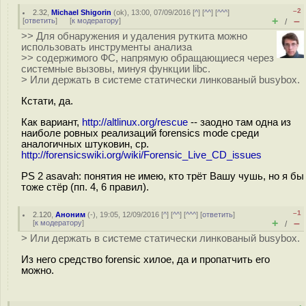
–2
2.32
,
Michael Shigorin
(
ok
), 13:00, 07/09/2016 [
^
] [
^^
] [
^^^
]
+
–
[
ответить
]
[
к модератору
]
/
>> Для обнаружения и удаления руткита можно
использовать инструменты анализа
>> содержимого ФС, напрямую обращающиеся через
системные вызовы, минуя функции libc.
> Или держать в системе статически линкованый busybox.
Кстати, да.
Как вариант,
http://altlinux.org/rescue
-- заодно там одна из
наиболе ровных реализаций forensics mode среди
аналогичных штуковин, ср.
http://forensicswiki.org/wiki/Forensic_Live_CD_issues
PS 2 asavah: понятия не имею, кто трёт Вашу чушь, но я бы
тоже стёр (пп. 4, 6 правил).
–1
2.120
,
Аноним
(
-
), 19:05, 12/09/2016 [
^
] [
^^
] [
^^^
] [
ответить
]
+
–
[
к модератору
]
/
> Или держать в системе статически линкованый busybox.
Из него средство forensic хилое, да и пропатчить его
можно.