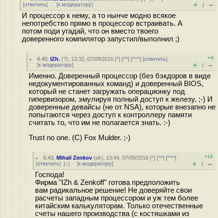
+
–
[
ответить
]
[
к модератору
]
/
И процессор к нему, а то нынче модно всякое
непотребство прямо в процессор встраивать. А
потом поди угадай, что он вместо твоего
доверенного компилятор запустил/выполнил ;)
+4
4.40
,
IZh.
(
?
), 13:32, 07/09/2016 [
^
] [
^^
] [
^^^
] [
ответить
]
+
–
[
к модератору
]
/
Именно. Доверенный процессор (без бэкдоров в виде
недокументированных команд) и доверенный BIOS,
который не станет загружать операционку под
гипервизором, эмулируя полный доступ к железу. ;-) И
доверенные девайсы (не от NSA), которые внезапно не
попытаются через доступ к контроллеру памяти
считать то, что им не полагается знать. :-)
Trust no one. (C) Fox Mulder. ;-)
+16
5.43
,
Mihail Zenkov
(
ok
), 13:44, 07/09/2016 [
^
] [
^^
] [
^^^
]
+
–
[
ответить
]
[
↓
] [
к модератору
]
/
Господа!
Фирма "IZh & Zenkoff" готова предположить
вам радикальное решение! Не доверяйте свои
расчеты западным процессором и уж тем более
китайским калькуляторам. Только отечественные
счеты нашего производства (с костяшками из