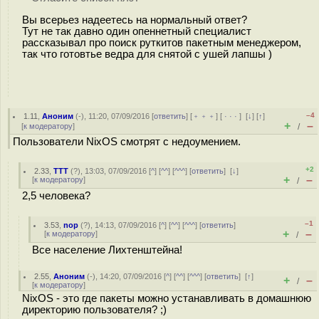
Вы всерьез надеетесь на нормальный ответ?
Тут не так давно один опеннетный специалист
рассказывал про поиск руткитов пакетным менеджером,
так что готовтье ведра для снятой с ушей лапшы )
–4
1.11
,
Аноним
(
-
), 11:20, 07/09/2016 [
ответить
] [
﹢﹢﹢
] [
· · ·
]
[
↓
] [
↑
]
+
–
[
к модератору
]
/
Пользователи NixOS смотрят с недоумением.
+2
2.33
,
ТТТ
(
?
), 13:03, 07/09/2016 [
^
] [
^^
] [
^^^
] [
ответить
]
[
↓
]
+
–
[
к модератору
]
/
2,5 человека?
–1
3.53
,
nop
(
?
), 14:13, 07/09/2016 [
^
] [
^^
] [
^^^
] [
ответить
]
+
–
[
к модератору
]
/
Все население Лихтенштейна!
2.55
,
Аноним
(
-
), 14:20, 07/09/2016 [
^
] [
^^
] [
^^^
] [
ответить
]
[
↑
]
+
–
/
[
к модератору
]
NixOS - это где пакеты можно устанавливать в домашнюю
директорию пользователя? ;)