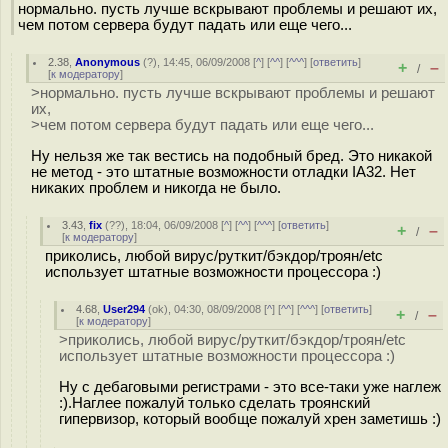
нормально. пусть лучше вскрывают проблемы и решают их,
чем потом сервера будут падать или еще чего...
2.38
,
Anonymous
(
?
), 14:45, 06/09/2008 [
^
] [
^^
] [
^^^
] [
ответить
]
+
–
/
[
к модератору
]
>нормально. пусть лучше вскрывают проблемы и решают
их,
>чем потом сервера будут падать или еще чего...
Ну нельзя же так вестись на подобный бред. Это никакой
не метод - это штатные возможности отладки IA32. Нет
никаких проблем и никогда не было.
3.43
,
fix
(
??
), 18:04, 06/09/2008 [
^
] [
^^
] [
^^^
] [
ответить
]
+
–
/
[
к модератору
]
приколись, любой вирус/руткит/бэкдор/троян/etc
использует штатные возможности процессора :)
4.68
,
User294
(
ok
), 04:30, 08/09/2008 [
^
] [
^^
] [
^^^
] [
ответить
]
+
–
/
[
к модератору
]
>приколись, любой вирус/руткит/бэкдор/троян/etc
использует штатные возможности процессора :)
Ну с дебаговыми регистрами - это все-таки уже наглеж
:).Наглее пожалуй только сделать троянский
гипервизор, который вообще пожалуй хрен заметишь :)