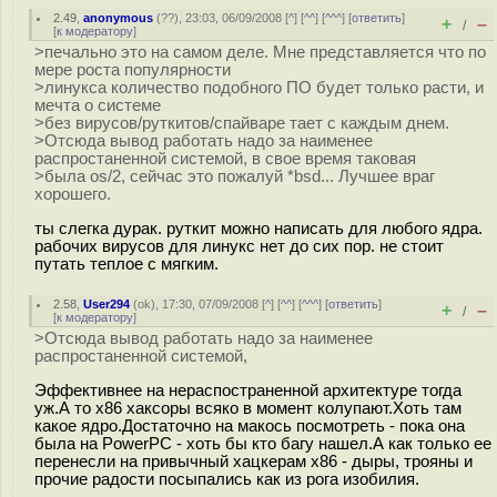
2.49
,
anonymous
(
??
), 23:03, 06/09/2008 [
^
] [
^^
] [
^^^
] [
ответить
]
+
–
/
[
к модератору
]
>печально это на самом деле. Мне представляется что по
мере роста популярности
>линукса количество подобного ПО будет только расти, и
мечта о системе
>без вирусов/руткитов/спайваре тает с каждым днем.
>Отсюда вывод работать надо за наименее
распростаненной системой, в свое время таковая
>была os/2, сейчас это пожалуй *bsd... Лучшее враг
хорошего.
ты слегка дурак. руткит можно написать для любого ядра.
рабочих вирусов для линукс нет до сих пор. не стоит
путать теплое с мягким.
2.58
,
User294
(
ok
), 17:30, 07/09/2008 [
^
] [
^^
] [
^^^
] [
ответить
]
+
–
/
[
к модератору
]
>Отсюда вывод работать надо за наименее
распростаненной системой,
Эффективнее на нераспостраненной архитектуре тогда
уж.А то x86 хаксоры всяко в момент колупают.Хоть там
какое ядро.Достаточно на макось посмотреть - пока она
была на PowerPC - хоть бы кто багу нашел.А как только ее
перенесли на привычный хацкерам x86 - дыры, трояны и
прочие радости посыпались как из рога изобилия.