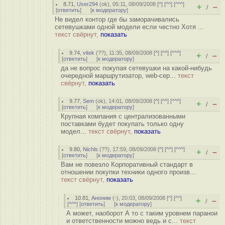
8.71
,
User294
(
ok
), 05:11, 08/09/2008 [
^
] [
^^
] [
^^^
]
+
–
/
[
ответить
]
[
к модератору
]
Не видел контор где бы заморачивались
сетевушками одной модели если честно Хотя ...
текст свёрнут,
показать
9.74
,
vitek
(
??
), 11:35, 08/09/2008 [
^
] [
^^
] [
^^^
]
+
–
/
[
ответить
]
[
к модератору
]
да не вопрос покупая сетевушки на какой-нибудь
очередной маршрутизатор, web-сер...
текст
свёрнут,
показать
9.77
,
Sem
(
ok
), 14:01, 08/09/2008 [
^
] [
^^
] [
^^^
]
+
–
/
[
ответить
]
[
к модератору
]
Крупная компания с централизованными
поставками будет покупать только одну
модел...
текст свёрнут,
показать
9.80
,
Nichls
(
??
), 17:59, 08/09/2008 [
^
] [
^^
] [
^^^
]
+
–
/
[
ответить
]
[
к модератору
]
Вам не повезло Корпоративный стандарт в
отношении покупки техники одного произв...
текст свёрнут,
показать
10.81
,
Аноним
(
-
), 20:03, 08/09/2008 [
^
] [
^^
]
+
–
/
[
^^^
] [
ответить
]
[
к модератору
]
А может, наоборот А то с таким уровнем паранои
и ответственности можно ведь и с...
текст