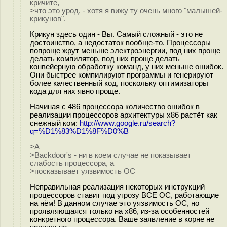
кричите,
>что это урод, - хотя я вижу ту очень много "малышей-
крикунов".
Крикун здесь один - Вы. Самый сложный - это не
достоинство, а недостаток вообще-то. Процессоры
попроще жрут меньше электроэнергии, под них проще
делать компилятор, под них проще делать
конвейерную обработку команд, у них меньше ошибок.
Они быстрее компилируют программы и генерируют
более качественный код, поскольку оптимизаторы
кода для них явно проще.
Начиная с 486 процессора количество ошибок в
реализации процессоров архитектуры x86 растёт как
снежный ком:
http://www.google.ru/search?
q=%D1%83%D1%8F%D0%B
>A
>Backdoor's - ни в коем случае не показывает
слабость процессора, а
>посказывает уязвимость ОС
Неправильная реализация некоторых инструкций
процессоров ставит под угрозу ВСЕ ОС, работающие
на нём! В данном случае это уязвимость ОС, но
проявляющаяся только на x86, из-за особенностей
конкретного процессора. Ваше заявление в корне не