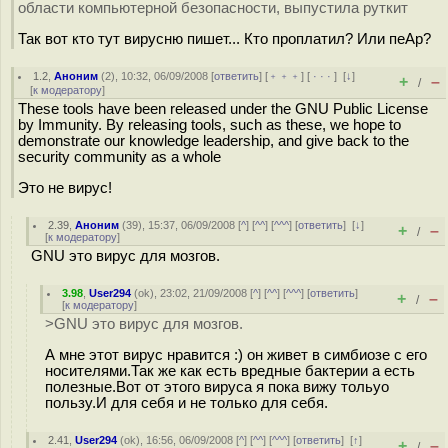
области компьютерной безопасности, выпустила руткит
Так вот кто тут вирусню пишет... Кто проплатил? Или пеАр?
1.2
,
Аноним
(
2
), 10:32, 06/09/2008 [
ответить
] [
﹢﹢﹢
] [
· · ·
]
[
↓
]
+
–
/
[
к модератору
]
These tools have been released under the GNU Public License
by Immunity. By releasing tools, such as these, we hope to
demonstrate our knowledge leadership, and give back to the
security community as a whole
Это не вирус!
2.39
,
Аноним
(
39
), 15:37, 06/09/2008 [
^
] [
^^
] [
^^^
] [
ответить
]
[
↓
]
+
–
/
[
к модератору
]
GNU это вирус для мозгов.
3.98
,
User294
(
ok
), 23:02, 21/09/2008 [
^
] [
^^
] [
^^^
] [
ответить
]
+
–
/
[
к модератору
]
>GNU это вирус для мозгов.
А мне этот вирус нравится :) он живет в симбиозе с его
носителями.Так же как есть вредные бактерии а есть
полезные.Вот от этого вируса я пока вижу тольуо
пользу.И для себя и не только для себя.
2.41
,
User294
(
ok
), 16:56, 06/09/2008 [
^
] [
^^
] [
^^^
] [
ответить
]
[
↑
]
+
–
/