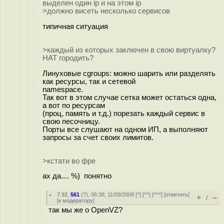
выделен один ip и на этом ip
>должно висеть несколько сервисов
типичная ситуация
>каждый из которых заключен в свою виртуалку?
НАТ городить?
Линуховые cgroups: можно шарить или разделять
как ресурсы, так и сетевой
namespace.
Так вот в этом случае сетка может остаться одна,
а вот по ресурсам
(проц, память и т.д.) порезать каждый сервис в
свою песочницу.
Порты все слушают на одном ИП, а выполняют
запросы за счет своих лимитов.
>кстати во фре
ах да.... %) понятно
7.92
,
561
(
?
), 06:38, 11/09/2008 [
^
] [
^^
] [
^^^
] [
ответить
]
+
–
/
[
к модератору
]
так мы же о OpenVZ?