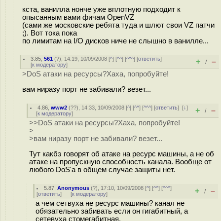
кста, ванилла нонче уже вплотную подходит к
опысанным вами фичам OpenVZ
(сами же московские ребята туда и шлют свои VZ патчи
;). Вот тока пока
по лимитам на I/O дисков ниче не слышно в ванилле...
3.85
,
561
(
?
), 14:19, 10/09/2008 [
^
] [
^^
] [
^^^
] [
ответить
]
+
–
/
[
к модератору
]
>DoS атаки на ресурсы?Хаха, попробуйте!
вам ниразу порт не забивали? везет...
4.86
,
www2
(
??
), 14:33, 10/09/2008 [
^
] [
^^
] [
^^^
] [
ответить
]
[
↓
]
+
–
/
[
к модератору
]
>>DoS атаки на ресурсы?Хаха, попробуйте!
>
>вам ниразу порт не забивали? везет...
Тут какбэ говорят об атаке на ресурс машины, а не об
атаке на пропускную способность канала. Вообще от
любого DoS'а в общем случае защиты нет.
5.87
,
Anonymous
(
?
), 17:10, 10/09/2008 [
^
] [
^^
] [
^^^
]
+
–
/
[
ответить
]
[
к модератору
]
а чем сетвуха не ресурс машины? канал не
обязательно забивать если он гигабитный, а
сетевуха стомегабитная.