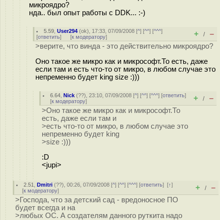
микроядро?
нда.. был опыт работы с DDK... :-)
5.59
,
User294
(
ok
), 17:33, 07/09/2008 [
^
] [
^^
] [
^^^
]
+
–
/
[
ответить
]
[
к модератору
]
>верите, что винда - это действительно микроядро?
Оно такое же микро как и микрософт.То есть, даже
если там и есть что-то от микро, в любом случае это
непременно будет king size :)))
6.64
,
Nick
(
??
), 23:10, 07/09/2008 [
^
] [
^^
] [
^^^
] [
ответить
]
+
–
/
[
к модератору
]
>Оно такое же микро как и микрософт.То
есть, даже если там и
>есть что-то от микро, в любом случае это
непременно будет king
>size :)))
:D
<jupi>
2.51
,
Dmitri
(
??
), 00:26, 07/09/2008 [
^
] [
^^
] [
^^^
] [
ответить
]
[
↑
]
+
–
/
[
к модератору
]
>Господа, что за детский сад - вредоносное ПО
будет всегда и на
>любых ОС. А создателям данного руткита надо