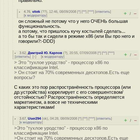
правильно.
4.76
,
vitek
(
??
), 12:46, 08/09/2008 [
^
] [
^^
] [
^^^
] [
ответить
]
+
–
/
[
к модератору
]
он сложный не потому что у него ОЧЕНЬ большая
функциональность.
а потому, что пришлось кучу костылей сделать...
а то бы так и сидели в режиме x86 (или Вы про него и
говорили?:-DDD)
3.62
,
Дмитрий Ю. Карпов
(
?
), 20:55, 07/09/2008 [
^
] [
^^
] [
^^^
]
+
–
/
[
ответить
]
[
↑
] [
к модератору
]
> Это "тухлое уродство" - процессор х86 по
классификации Intel.
> Он стоит на 70% современных десктопов.Есть еще
вопросы?
С каких это пор распространённость процессора (или
др.устройства) коррелирует с его совершентсвом/
отстойностью? Распространённость определяется
маркетингом, а вовсе не техническими
характеристиками!
3.67
,
User294
(
ok
), 04:28, 08/09/2008 [
^
] [
^^
] [
^^^
] [
ответить
]
+
–
/
[
к модератору
]
>Это "тухлое уродство" - процессор х86 по
классификации Intel.
>Он стоит на 70% современных десктопов.Есть еще