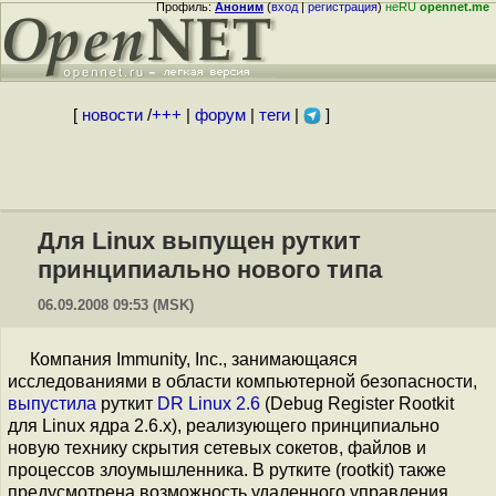
Профиль:
Аноним
(
вход
|
регистрация
)
неRU
opennet.me
[
новости
/
+++
|
форум
|
теги
|
]
Для Linux выпущен руткит
принципиально нового типа
06.09.2008 09:53 (MSK)
Компания Immunity, Inc., занимающаяся
исследованиями в области компьютерной безопасности,
выпустила
руткит
DR Linux 2.6
(Debug Register Rootkit
для Linux ядра 2.6.x), реализующего принципиально
новую технику скрытия сетевых сокетов, файлов и
процессов злоумышленника. В рутките (rootkit) также
предусмотрена возможность удаленного управления,