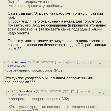
быть благодарными за то,
>что они вскрыли эту проблему.
Сам в сад иди. Эта утилита работает только с правами
root.
Спросите для чего она нужна - а нужна для того, чтобы
показать, что IA-32 не совершенна (в принципе это давно
всем известно ;-) ) И показать какие подводные камни
надо обойти.
Так что утилита - вовсе не вирус, а всего лишь толчок к
совершенствованию безопасности ядер ОС, работающих
на IA-32.
1.14
,
Аноним
(
39
), 11:41, 06/09/2008 [
ответить
] [
﹢﹢﹢
] [
· · ·
]
[
↓
] [
↑
]
+
–
/
[
к модератору
]
>современных процессоров (IA32)
Это тухлое уродство они называют современными
процессорами???
2.18
,
Gravedancer
(
?
), 11:59, 06/09/2008 [
^
] [
^^
] [
^^^
] [
ответить
]
+
–
/
[
к модератору
]
>>современных процессоров (IA32)
>
>Это тухлое уродство они называют современными
процессорами???