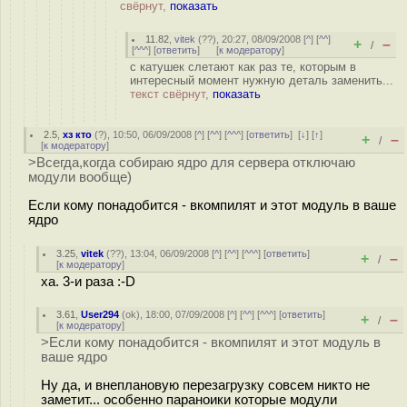
свёрнут,
показать
11.82
,
vitek
(
??
), 20:27, 08/09/2008 [
^
] [
^^
]
+
–
/
[
^^^
] [
ответить
]
[
к модератору
]
с катушек слетают как раз те, которым в
интересный момент нужную деталь заменить...
текст свёрнут,
показать
2.5
,
хз кто
(
?
), 10:50, 06/09/2008 [
^
] [
^^
] [
^^^
] [
ответить
]
[
↓
] [
↑
]
+
–
/
[
к модератору
]
>Всегда,когда собираю ядро для сервера отключаю
модули вообще)
Если кому понадобится - вкомпилят и этот модуль в ваше
ядро
3.25
,
vitek
(
??
), 13:04, 06/09/2008 [
^
] [
^^
] [
^^^
] [
ответить
]
+
–
/
[
к модератору
]
ха. 3-и раза :-D
3.61
,
User294
(
ok
), 18:00, 07/09/2008 [
^
] [
^^
] [
^^^
] [
ответить
]
+
–
/
[
к модератору
]
>Если кому понадобится - вкомпилят и этот модуль в
ваше ядро
Ну да, и внеплановую перезагрузку совсем никто не
заметит... особенно параноики которые модули