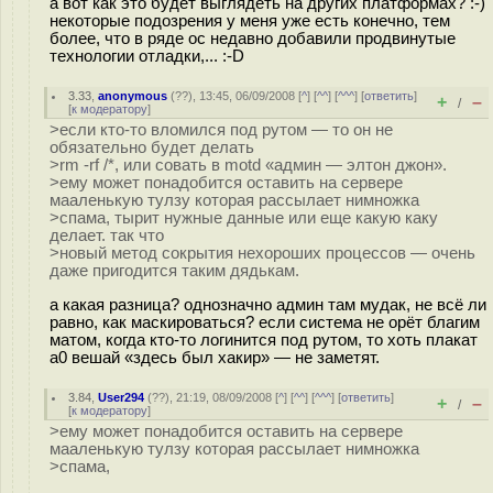
а вот как это будет выглядеть на других платформах? :-)
некоторые подозрения у меня уже есть конечно, тем
более, что в ряде ос недавно добавили продвинутые
технологии отладки,... :-D
3.33
,
anonymous
(
??
), 13:45, 06/09/2008 [
^
] [
^^
] [
^^^
] [
ответить
]
+
–
/
[
к модератору
]
>если кто-то вломился под рутом — то он не
обязательно будет делать
>rm -rf /*, или совать в motd «админ — элтон джон».
>ему может понадобится оставить на сервере
мааленькую тулзу которая рассылает нимножка
>спама, тырит нужные данные или еще какую каку
делает. так что
>новый метод сокрытия нехороших процессов — очень
даже пригодится таким дядькам.
а какая разница? однозначно админ там мудак, не всё ли
равно, как маскироваться? если система не орёт благим
матом, когда кто-то логинится под рутом, то хоть плакат
a0 вешай «здесь был хакир» — не заметят.
3.84
,
User294
(
??
), 21:19, 08/09/2008 [
^
] [
^^
] [
^^^
] [
ответить
]
+
–
/
[
к модератору
]
>ему может понадобится оставить на сервере
мааленькую тулзу которая рассылает нимножка
>спама,