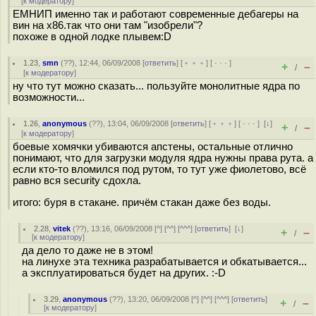
[
к модератору
]
ЕМНИП именно так и работают современные дебагеры на
вин на x86.так что они там "изобрели"?
похоже в одной лодке плывем:D
1.23
,
smn
(
??
), 12:44, 06/09/2008 [
ответить
] [
﹢﹢﹢
] [
· · ·
]
+
–
/
[
к модератору
]
ну что тут можно сказать... пользуйте монолитные ядра по
возможности...
1.26
,
anonymous
(
??
), 13:04, 06/09/2008 [
ответить
] [
﹢﹢﹢
] [
· · ·
]
[
↓
]
+
–
/
[
к модератору
]
боевые хомячки убиваются апстены, остальные отлично
понимают, что для загрузки модуля ядра нужны права рута. а
если кто-то вломился под рутом, то тут уже фиолетово, всё
равно вся security сдохла.
итого: буря в стакане. причём стакан даже без воды.
2.28
,
vitek
(
??
), 13:16, 06/09/2008 [
^
] [
^^
] [
^^^
] [
ответить
]
[
↓
]
+
–
/
[
к модератору
]
да дело то даже не в этом!
на линухе эта техника разрабатывается и обкатывается...
а эксплуатироваться будет на других. :-D
3.29
,
anonymous
(
??
), 13:20, 06/09/2008 [
^
] [
^^
] [
^^^
] [
ответить
]
+
–
/
[
к модератору
]