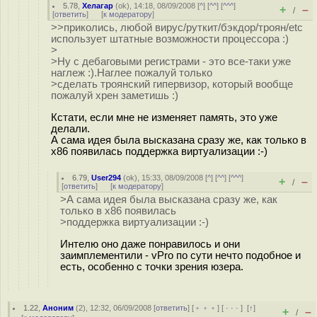
5.78
,
Хелагар
(
ok
), 14:18, 08/09/2008 [
^
] [
^^
] [
^^^
]
+
–
/
[
ответить
]
[
к модератору
]
>>приколись, любой вирус/руткит/бэкдор/троян/etc
использует штатные возможности процессора :)
>
>Ну с дебаговыми регистрами - это все-таки уже
наглеж :).Наглее пожалуй только
>сделать троянский гипервизор, который вообще
пожалуй хрен заметишь :)
Кстати, если мне не изменяет память, это уже
делали.
А сама идея была высказана сразу же, как только в
х86 появилась поддержка виртуализации :-)
6.79
,
User294
(
ok
), 15:33, 08/09/2008 [
^
] [
^^
] [
^^^
]
+
–
/
[
ответить
]
[
к модератору
]
>А сама идея была высказана сразу же, как
только в х86 появилась
>поддержка виртуализации :-)
Интелю оно даже понравилось и они
заимплементили - vPro по сути нечто подобное и
есть, особенно с точки зрения юзера.
1.22
,
Аноним
(
2
), 12:32, 06/09/2008 [
ответить
] [
﹢﹢﹢
] [
· · ·
]
[
↑
]
+
–
/