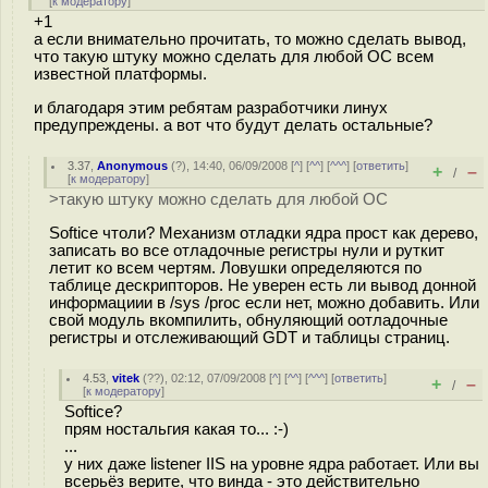
[
к модератору
]
+1
а если внимательно прочитать, то можно сделать вывод,
что такую штуку можно сделать для любой ОС всем
известной платформы.
и благодаря этим ребятам разработчики линух
предупреждены. а вот что будут делать остальные?
3.37
,
Anonymous
(
?
), 14:40, 06/09/2008 [
^
] [
^^
] [
^^^
] [
ответить
]
+
–
/
[
к модератору
]
>такую штуку можно сделать для любой ОС
Softice чтоли? Механизм отладки ядра прост как дерево,
записать во все отладочные регистры нули и руткит
летит ко всем чертям. Ловушки определяются по
таблице дескрипторов. Не уверен есть ли вывод донной
информациии в /sys /proc если нет, можно добавить. Или
свой модуль вкомпилить, обнуляющий оотладочные
регистры и отслеживающий GDT и таблицы страниц.
4.53
,
vitek
(
??
), 02:12, 07/09/2008 [
^
] [
^^
] [
^^^
] [
ответить
]
+
–
/
[
к модератору
]
Softice?
прям ностальгия какая то... :-)
...
у них даже listener IIS на уровне ядра работает. Или вы
всерьёз верите, что винда - это действительно