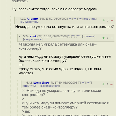
поискать
Ну, расскажите тогда, зачем на сервере модули.
4.19
,
Аноним
(
39
), 11:59, 06/09/2008 [
^
] [
^^
] [
^^^
] [
ответить
]
+
–
/
[
к модератору
]
Никогда не умирала сетевушка или скази-контроллер?
5.24
,
vitek
(
??
), 13:02, 06/09/2008 [
^
] [
^^
] [
^^^
] [
ответить
]
+
–
/
[
к модератору
]
>Никогда не умирала сетевушка или скази-
контроллер?
ну и чем модули помогут умершей сетевушке и тем
более скази-контроллеру?
зы:
сразу скажу, что само ядро не падает, т.к. опыт
имеется
6.42
,
Щекн Итрч
(
?
), 17:50, 06/09/2008 [
^
] [
^^
] [
^^^
]
+
–
/
[
ответить
]
[
к модератору
]
>>Никогда не умирала сетевушка или скази-
контроллер?
>
>ну и чем модули помогут умершей сетевушке и
тем более скази-контроллеру?
>зы:
>сразу скажу, что само ядро не падает, т.к. опыт