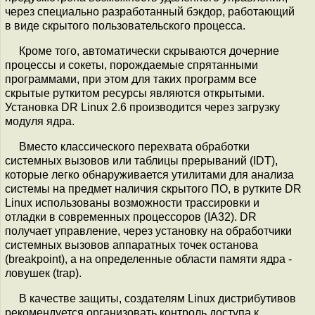
через специально разработанный бэкдор, работающий
в виде скрытого пользовательского процесса.
Кроме того, автоматически скрываются дочерние
процессы и сокеты, порождаемые спрятанными
программами, при этом для таких программ все
скрытые руткитом ресурсы являются открытыми.
Установка DR Linux 2.6 производится через загрузку
модуля ядра.
Вместо классического перехвата обработки
системных вызовов или таблицы прерываний (IDT),
которые легко обнаруживается утилитами для анализа
системы на предмет наличия скрытого ПО, в рутките DR
Linux использованы возможности трассировки и
отладки в современных процессоров (IA32). DR
получает управление, через установку на обработчики
системных вызовов аппаратных точек останова
(breakpoint), а на определенные области памяти ядра -
ловушек (trap).
В качестве защиты, создателям Linux дистрибутивов
рекомендуется организовать контроль доступа к