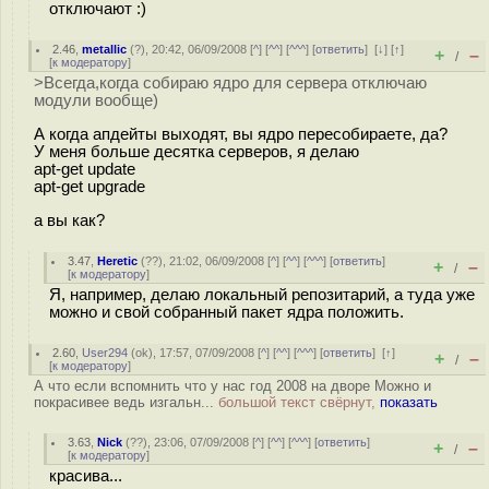
отключают :)
2.46
,
metallic
(
?
), 20:42, 06/09/2008 [
^
] [
^^
] [
^^^
] [
ответить
]
[
↓
] [
↑
]
+
–
/
[
к модератору
]
>Всегда,когда собираю ядро для сервера отключаю
модули вообще)
А когда апдейты выходят, вы ядро пересобираете, да?
У меня больше десятка серверов, я делаю
apt-get update
apt-get upgrade
а вы как?
3.47
,
Heretic
(
??
), 21:02, 06/09/2008 [
^
] [
^^
] [
^^^
] [
ответить
]
+
–
/
[
к модератору
]
Я, например, делаю локальный репозитарий, а туда уже
можно и свой собранный пакет ядра положить.
2.60
,
User294
(
ok
), 17:57, 07/09/2008 [
^
] [
^^
] [
^^^
] [
ответить
]
[
↑
]
+
–
/
[
к модератору
]
А что если вспомнить что у нас год 2008 на дворе Можно и
покрасивее ведь изгальн...
большой текст свёрнут,
показать
3.63
,
Nick
(
??
), 23:06, 07/09/2008 [
^
] [
^^
] [
^^^
] [
ответить
]
+
–
/
[
к модератору
]
красива...