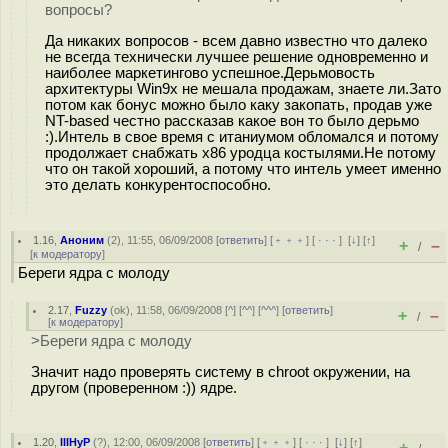
вопросы?
Да никаких вопросов - всем давно известно что далеко
не всегда технически лучшее решение одновременно и
наиболее маркетингово успешное.Дерьмовость
архитектуры Win9x не мешала продажам, знаете ли.Зато
потом как бонус можно было каку закопать, продав уже
NT-based честно рассказав какое вон то было дерьмо
:).Интель в свое время с итаниумом обломался и потому
продолжает снабжать x86 уродца костылями.Не потому
что он такой хороший, а потому что интель умеет именно
это делать конкурентоспособно.
1.16
,
Аноним
(
2
), 11:55, 06/09/2008 [
ответить
] [
﹢﹢﹢
] [
· · ·
]
[
↓
] [
↑
]
+
–
/
[
к модератору
]
Береги ядра с молоду
2.17
,
Fuzzy
(
ok
), 11:58, 06/09/2008 [
^
] [
^^
] [
^^^
] [
ответить
]
+
–
/
[
к модератору
]
>Береги ядра с молоду
Значит надо проверять систему в chroot окружении, на
другом (проверенном :)) ядре.
1.20
,
IIIHyP
(
?
), 12:00, 06/09/2008 [
ответить
] [
﹢﹢﹢
] [
· · ·
]
[
↓
] [
↑
]
+
–