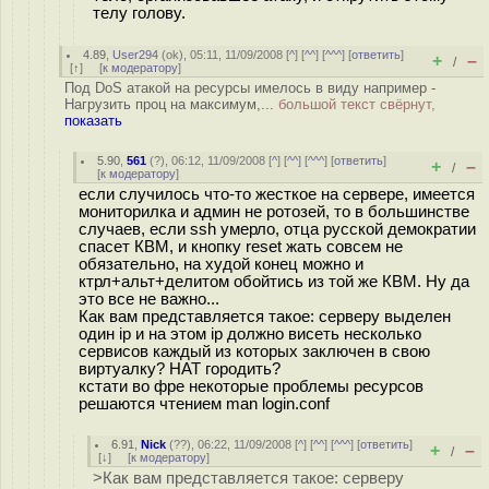
телу голову.
4.89
,
User294
(
ok
), 05:11, 11/09/2008 [
^
] [
^^
] [
^^^
] [
ответить
]
+
–
/
[
↑
] [
к модератору
]
Под DoS атакой на ресурсы имелось в виду например -
Нагрузить проц на максимум,...
большой текст свёрнут,
показать
5.90
,
561
(
?
), 06:12, 11/09/2008 [
^
] [
^^
] [
^^^
] [
ответить
]
+
–
/
[
к модератору
]
если случилось что-то жесткое на сервере, имеется
мониторилка и админ не ротозей, то в большинстве
случаев, если ssh умерло, отца русской демократии
спасет КВМ, и кнопку reset жать совсем не
обязательно, на худой конец можно и
ктрл+альт+делитом обойтись из той же КВМ. Ну да
это все не важно...
Как вам представляется такое: серверу выделен
один ip и на этом ip должно висеть несколько
сервисов каждый из которых заключен в свою
виртуалку? НАТ городить?
кстати во фре некоторые проблемы ресурсов
решаются чтением man login.conf
6.91
,
Nick
(
??
), 06:22, 11/09/2008 [
^
] [
^^
] [
^^^
] [
ответить
]
+
–
/
[
↓
] [
к модератору
]
>Как вам представляется такое: серверу