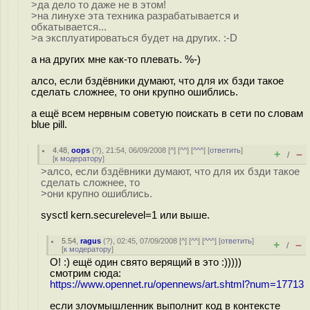
>да дело то даже не в этом!
>на линухе эта техника разрабатывается и
обкатывается...
>а эксплуатироваться будет на других. :-D
а на других мне как-то плевать. %-)
алсо, если бздёвники думают, что для их бзди такое
сделать сложнее, то они крупно ошиблись.
а ещё всем нервным советую поискать в сети по словам
blue pill.
4.48
,
oops
(
?
), 21:54, 06/09/2008 [
^
] [
^^
] [
^^^
] [
ответить
]
+
–
/
[
к модератору
]
>алсо, если бздёвники думают, что для их бзди такое
сделать сложнее, то
>они крупно ошиблись.
sysctl kern.securelevel=1 или выше.
5.54
,
ragus
(
?
), 02:45, 07/09/2008 [
^
] [
^^
] [
^^^
] [
ответить
]
+
–
/
[
к модератору
]
О! :) ещё один свято верящий в это :)))))
смотрим сюда:
https://www.opennet.ru/opennews/art.shtml?num=17713
если злоумышленник выполнит код в контексте