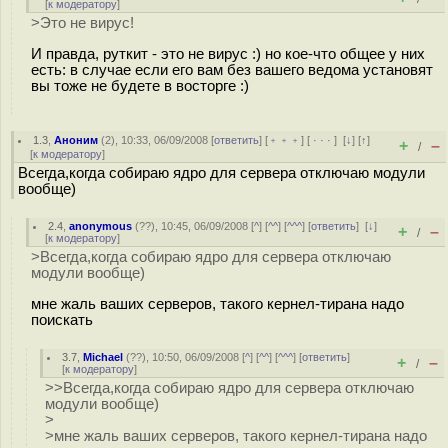
[
к модератору
]
>Это не вирус!
И правда, руткит - это не вирус :) но кое-что общее у них
есть: в случае если его вам без вашего ведома установят
вы тоже не будете в восторге :)
1.3
,
Аноним
(
2
), 10:33, 06/09/2008 [
ответить
] [
﹢﹢﹢
] [
· · ·
]
[
↓
] [
↑
]
+
–
/
[
к модератору
]
Всегда,когда собираю ядро для сервера отключаю модули
вообще)
2.4
,
anonymous
(
??
), 10:45, 06/09/2008 [
^
] [
^^
] [
^^^
] [
ответить
]
[
↓
]
+
–
/
[
к модератору
]
>Всегда,когда собираю ядро для сервера отключаю
модули вообще)
мне жаль ваших серверов, такого кернел-тирана надо
поискать
3.7
,
Michael
(
??
), 10:50, 06/09/2008 [
^
] [
^^
] [
^^^
] [
ответить
]
+
–
/
[
к модератору
]
>>Всегда,когда собираю ядро для сервера отключаю
модули вообще)
>
>мне жаль ваших серверов, такого кернел-тирана надо