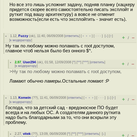
Но все это лишь усложнит задачу, подняв планку (хацкеру
придется скорее всего самостоятельно писать эксплойт и
руткит под вашу архитектуру) а вовсе не отменит
возможность(если есть что эксплойтить - значит есть).
1.12
,
Fuzzy
(
ok
), 11:40, 06/09/2008 [
ответить
] [
﹢﹢﹢
] [
· · ·
]
[
↓
] [
↑
]
+
–
/
[
к модератору
]
Ну так по любому можно поламать с root доступом,
главное чтоб нельзя было без онного $^.
2.97
,
User294
(
ok
), 01:58, 12/09/2008 [
^
] [
^^
] [
^^^
] [
ответить
]
+
–
/
[
к модератору
]
>Ну так по любому можно поламать с root доступом,
Ламают обычно ламеры.Остальные ломают :P
1.13
,
Konwin
(
??
), 11:41, 06/09/2008 [
ответить
] [
﹢﹢﹢
] [
· · ·
]
[
↓
] [
↑
]
+
–
/
[
к модератору
]
Господа, что за детский сад - вредоносное ПО будет
всегда и на любых ОС. А создателям данного руткита
надо быть благодарными за то, что они вскрыли эту
проблему.
2.27
,
vitek
(
??
), 13:09, 06/09/2008 [
^
] [
^^
] [
^^^
] [
ответить
]
[
↓
]
+
–
/