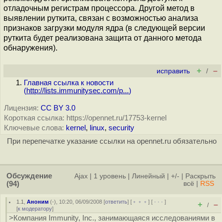
отладочным регистрам процессора. Другой метод в
выявлении руткита, связан с возможностью анализа
признаков загрузки модуля ядра (в следующей версии
руткита будет реализована защита от данного метода
обнаружения).
+
–
исправить
/
Главная ссылка к новости
(
http://lists.immunitysec.com/p...
)
Лицензия:
CC BY 3.0
Короткая ссылка: https://opennet.ru/17753-kernel
Ключевые слова:
kernel
,
linux
,
security
При перепечатке указание ссылки на opennet.ru обязательно
Обсуждение
Ajax
|
1 уровень
|
Линейный
|
+/-
|
Раскрыть
(94)
всё
|
RSS
1.1
,
Аноним
(
-
), 10:20, 06/09/2008 [
ответить
] [
﹢﹢﹢
] [
· · ·
]
+
–
/
[
к модератору
]
>Компания Immunity, Inc., занимающаяся исследованиями в