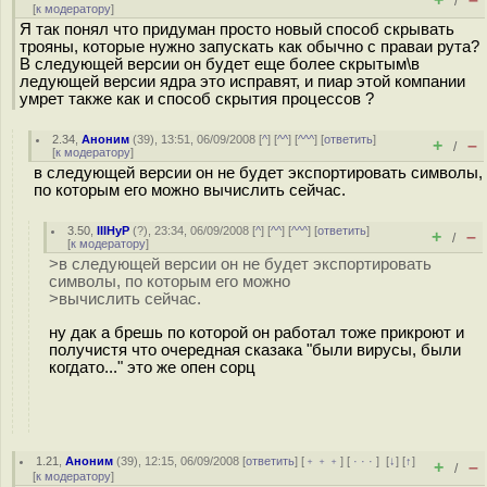
/
[
к модератору
]
Я так понял что придуман просто новый способ скрывать
трояны, которые нужно запускать как обычно с праваи рута?
В следующей версии он будет еще более скрытым\в
ледующей версии ядра это исправят, и пиар этой компании
умрет также как и способ скрытия процессов ?
2.34
,
Аноним
(
39
), 13:51, 06/09/2008 [
^
] [
^^
] [
^^^
] [
ответить
]
+
–
/
[
к модератору
]
в следующей версии он не будет экспортировать символы,
по которым его можно вычислить сейчас.
3.50
,
IIIHyP
(
?
), 23:34, 06/09/2008 [
^
] [
^^
] [
^^^
] [
ответить
]
+
–
/
[
к модератору
]
>в следующей версии он не будет экспортировать
символы, по которым его можно
>вычислить сейчас.
ну дак а брешь по которой он работал тоже прикроют и
получистя что очередная сказака "были вирусы, были
когдато..." это же опен сорц
1.21
,
Аноним
(
39
), 12:15, 06/09/2008 [
ответить
] [
﹢﹢﹢
] [
· · ·
]
[
↓
] [
↑
]
+
–
/
[
к модератору
]