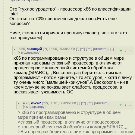
Это "тухлое уродство" - процессор х86 по классификации
Intel.
Он стоит на 70% современных десктопов.Есть еще
вопросы?
Ниче, сколько ни кричали про линукскапец, че-т и в этот
раз придумаем)
3.56
,
знающий
(
?
), 16:06, 07/09/2008 [
^
] [
^^
] [
^^^
] [
ответить
]
[
↓
]
+
–
/
[
к модератору
]
х86 по программированию и структуре в общем мире
признан как самы сложный процессор, в отличие от
процессоров с конвеерной системой обработки
команд(SPARC),,,, Вы спрев раз беритесь с ним как
программист - потом кричите, что это урод, - хотя я вижу
ту очень много "малышей-крикунов".A Backdoor's - ни в
коем случае не показывает слабость процессора, а
посказывает уязвимость ОС
4.73
,
www2
(
??
), 09:01, 08/09/2008 [
^
] [
^^
] [
^^^
] [
ответить
]
+
–
/
[
к модератору
]
> х86 по программированию и структуре в общем
мире признан как самы
>сложный процессор, в отличие от процессоров
с конвеерной системой обработки команд(SPARC),,,,
>Вы спрев раз беритесь с ним как программист - потом