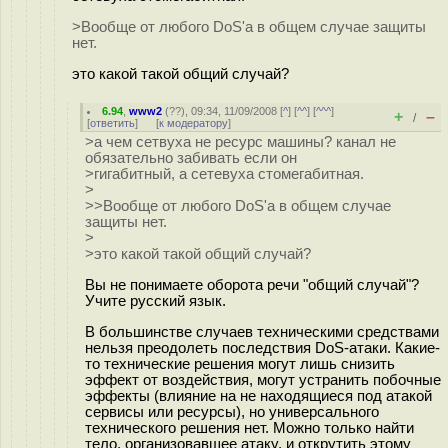
>Вообще от любого DoS'а в общем случае защиты
нет.
это какой такой общий случай?
6.94
,
www2
(
??
), 09:34, 11/09/2008 [
^
] [
^^
] [
^^^
]
+
–
/
[
ответить
]
[
к модератору
]
>а чем сетвуха не ресурс машины? канал не
обязательно забивать если он
>гигабитный, а сетевуха стомегабитная.
>
>>Вообще от любого DoS'а в общем случае
защиты нет.
>
>это какой такой общий случай?
Вы не понимаете оборота речи "общий случай"?
Учите русский язык.
В большинстве случаев техническими средствами
нельзя преодолеть последствия DoS-атаки. Какие-
то технические решения могут лишь снизить
эффект от воздействия, могут устранить побочные
эффекты (влияние на не находящиеся под атакой
сервисы или ресурсы), но универсального
технического решения нет. Можно только найти
тело, организовавшее атаку, и открутить этому