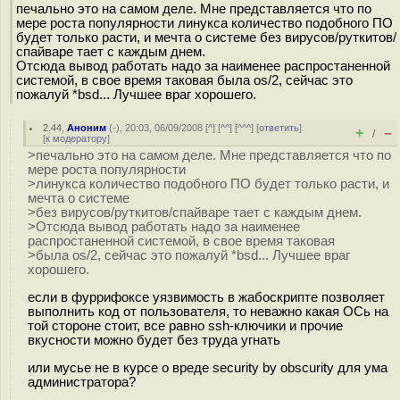
печально это на самом деле. Мне представляется что по
мере роста популярности линукса количество подобного ПО
будет только расти, и мечта о системе без вирусов/руткитов/
спайваре тает с каждым днем.
Отсюда вывод работать надо за наименее распростаненной
системой, в свое время таковая была os/2, сейчас это
пожалуй *bsd... Лучшее враг хорошего.
2.44
,
Аноним
(
-
), 20:03, 06/09/2008 [
^
] [
^^
] [
^^^
] [
ответить
]
+
–
/
[
к модератору
]
>печально это на самом деле. Мне представляется что по
мере роста популярности
>линукса количество подобного ПО будет только расти, и
мечта о системе
>без вирусов/руткитов/спайваре тает с каждым днем.
>Отсюда вывод работать надо за наименее
распростаненной системой, в свое время таковая
>была os/2, сейчас это пожалуй *bsd... Лучшее враг
хорошего.
если в фуррифоксе уязвимость в жабоскрипте позволяет
выполнить код от пользователя, то неважно какая ОСь на
той стороне стоит, все равно ssh-ключики и прочие
вкусности можно будет без труда угнать
или мусье не в курсе о вреде security by obscurity для ума
администратора?