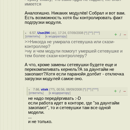
имеется
Аналогишно. Никаких модулёв! Собрал и вот вам.
Есть возможность хотя бы контролировать факт
подгрузки модуля.
6.57
,
User294
(
ok
), 17:24, 07/09/2008 [
^
] [
^^
] [
^^^
]
+
–
/
[
ответить
]
[
к модератору
]
>>Никогда не умирала сетевушка или скази-
контроллер?
>ну и чем модули помогут умершей сетевушке и
тем более скази-контроллеру?
А что, кроме замены сетевушки будете еще и
перекомпиливать кернель?А за даунтайм не
закопают?Хотя если паранойя долбит - отключка
загрузки модулей самое оно.
7.66
,
vitek
(
??
), 00:56, 08/09/2008 [
^
] [
^^
] [
^^^
]
+
–
/
[
ответить
]
[
к модератору
]
не надо передёргивать :-D
если работа идет в конторе, где "за даунтайм
закопают", то и сетевушки там все одной
модели.
...
и не только.