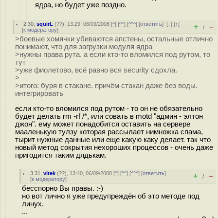
ядра, но будет уже поздно.
2.30
,
squirL
(
??
), 13:29, 06/09/2008 [
^
] [
^^
] [
^^^
] [
ответить
]
[
↓
] [
↑
]
+
–
/
[
к модератору
]
>боевые хомячки убиваются апстены, остальные отлично
понимают, что для загрузки модуля ядра
>нужны права рута. а если кто-то вломился под рутом, то
тут
>уже фиолетово, всё равно вся security сдохла.
>
>итого: буря в стакане. причём стакан даже без воды.
интегрировать
если кто-то вломился под рутом - то он не обязательно
будет делать rm -rf /*, или совать в motd "админ - элтон
джон". ему может понадобится оставить на сервере
мааленькую тулзу которая рассылает нимножка спама,
тырит нужные данные или еще какую каку делает. так что
новый метод сокрытия нехороших процессов - очень даже
пригодится таким дядькам.
3.31
,
vitek
(
??
), 13:40, 06/09/2008 [
^
] [
^^
] [
^^^
] [
ответить
]
+
–
/
[
к модератору
]
бесспорно Вы правы. :-)
но вот лично я уже предупреждён об это методе под
линух.
...