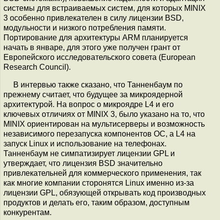
системы для встраиваемых систем, для которых MINIX
3 особенно привлекателен в силу лицензии BSD,
модульности и низкого потребления памяти.
Портирование для архитектуры ARM планируется
начать в январе, для этого уже получен грант от
Европейского исследовательского совета (European
Research Council).
В интервью также сказано, что Танненбаум по
прежнему считает, что будущее за микроядерной
архитектурой. На вопрос о микроядре L4 и его
ключевых отличиях от MINIX 3, было указано на то, что
MINIX ориентирован на мультисерверы и возможность
независимого перезапуска компонентов ОС, а L4 на
запуск Linux и использование на телефонах.
Танненбаум не симпатизирует лицензии GPL и
утверждает, что лицензия BSD значительно
привлекательней для коммерческого применения, так
как многие компании сторонятся Linux именно из-за
лицензии GPL, обязующей открывать код производных
продуктов и делать его, таким образом, доступным
конкурентам.