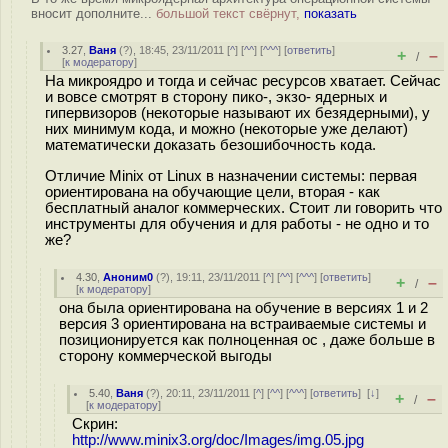
вносит дополните...
большой текст свёрнут,
показать
3.27
,
Ваня
(
?
), 18:45, 23/11/2011 [
^
] [
^^
] [
^^^
] [
ответить
]
+
–
/
[
к модератору
]
На микроядро и тогда и сейчас ресурсов хватает. Сейчас
и вовсе смотрят в сторону пико-, экзо- ядерных и
гипервизоров (некоторые называют их безядерными), у
них минимум кода, и можно (некоторые уже делают)
математически доказать безошибочность кода.
Отличие Minix от Linux в назначении системы: первая
ориентирована на обучающие цели, вторая - как
бесплатный аналог коммерческих. Стоит ли говорить что
инструменты для обучения и для работы - не одно и то
же?
4.30
,
Аноним0
(
?
), 19:11, 23/11/2011 [
^
] [
^^
] [
^^^
] [
ответить
]
+
–
/
[
к модератору
]
она была ориентирована на обучение в версиях 1 и 2
версия 3 ориентирована на встраиваемые системы и
позиционируется как полноценная ос , даже больше в
сторону коммерческой выгоды
5.40
,
Ваня
(
?
), 20:11, 23/11/2011 [
^
] [
^^
] [
^^^
] [
ответить
]
[
↓
]
+
–
/
[
к модератору
]
Скрин:
http://www.minix3.org/doc/Images/img.05.jpg