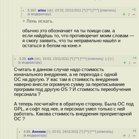
+1
5.167
,
arisu
(
ok
), 23:33, 25/11/2011 [
^
] [
^^
] [
^^^
] [
ответить
]
+
–
[
к модератору
]
/
> Лень искать.
обычно это обозначает «а ты поищи сам. а
если найдёшь то, что противоречит моим словам —
я смогу заявить, что ты неправильно нашёл и
остаться в белом на коне.»
+4
3.29
,
szh
(
ok
), 19:03, 23/11/2011 [
^
] [
^^
] [
^^^
] [
ответить
]
[
↓
] [
↑
]
+
–
[
к модератору
]
/
Считать в данном случае надо стоимость
изначального внедрения, а не перехода с одной
ОС на другую. У вас там в стоимость внедрения
наверно внесли огромную сумму за переписывание
программ под другую OS ? И стоимость переобучения
персонала ?
А теперь посчитайте в обратную сторону. Была ОС под
GPL, и софт под нее, и персонал умел только с ней
работать. Какова стоимость внедрения проприетарной
ОС ?
+3
4.89
,
Аноним
(
-
), 03:53, 24/11/2011 [
^
] [
^^
] [
^^^
] [
ответить
]
+
–
[
к модератору
]
/