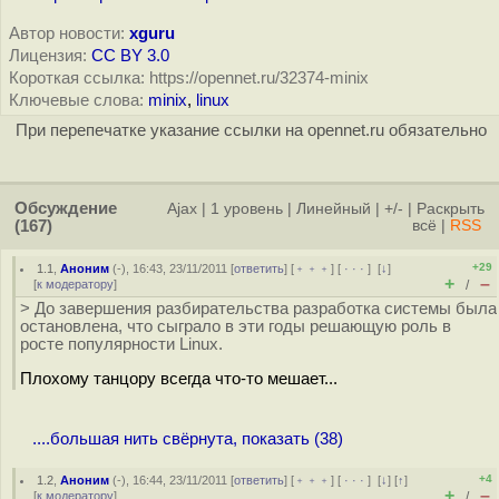
Автор новости:
xguru
Лицензия:
CC BY 3.0
Короткая ссылка: https://opennet.ru/32374-minix
Ключевые слова:
minix
,
linux
При перепечатке указание ссылки на opennet.ru обязательно
Обсуждение
Ajax
|
1 уровень
|
Линейный
|
+/-
|
Раскрыть
(167)
всё
|
RSS
+29
1.1
,
Аноним
(
-
), 16:43, 23/11/2011 [
ответить
] [
﹢﹢﹢
] [
· · ·
]
[
↓
]
+
–
[
к модератору
]
/
> До завершения разбирательства разработка системы была
остановлена, что сыграло в эти годы решающую роль в
росте популярности Linux.
Плохому танцору всегда что-то мешает...
....большая нить свёрнута, показать (38)
+4
1.2
,
Аноним
(
-
), 16:44, 23/11/2011 [
ответить
] [
﹢﹢﹢
] [
· · ·
]
[
↓
] [
↑
]
+
–
[
к модератору
]
/