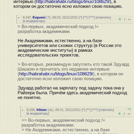
интервью (
http://habrahabr.ru/blogs/linux/108629/
), в
котором он достаточно ясно изложил свою позицию.
4.147
,
Evgueni
(
?
), 09:03, 25/11/2011 [
^
] [
^^
] [
^^^
] [
ответить
]
+
–
/
[
к модератору
]
> Во-первых, академический подход !=
разработка академиками.
Не Академиками, естественно, а на базе
университетов или схожих структур (в России это
академические институты) в рамках
исследовательских проектов.
> Во-вторых, рекомендую загуглить кто такой Эдуард
Шишкин и прочитать его недавнее интервью
(
http://habrahabr.ru/blogs/linux/108629/
), в котором он
достаточно ясно изложил свою позицию.
Эдуард работал на зарплату под задачу пока она у
Райзера была. Причём здесь академический подход
не понятно.
+1
5.150
,
fr0ster
(
ok
), 09:31, 25/11/2011 [
^
] [
^^
] [
^^^
] [
ответить
]
+
–
[
к модератору
]
/
>> Во-первых, академический подход !=
разработка академиками.
> Не Академиками, естественно, а на базе