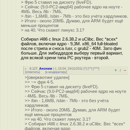
> Фрю 5 ставил на дискету (liveFD).
> Сейчас (9.0-РС2-амд64) рабочее ядро на ноуте -
4МБ. Весь /lib - 7МБ,
> /bin - 1,6MB, /sbin - 7Mb - это без учёта хардлинков.
> Итого - около 20МБ. Думаю, для ARM будет ещё
меньше процентов
> на 40. Что скажет линукс 3.1?
Собирал i486 с linux 2.6.38.2 и uClibc. Вес *всех*
файлов, включая ядро - 9,3M. x86_64 full-bloated
после стрипа и сноса /usr, с grub2 - 40M. Зато фич
больше. Для эмбеддедов выберу первый вариант,
для всякой хрени типа PC роутера - второй.
6.127
,
Аноним
(
-
), 15:04, 24/11/2011 [
^
] [
^^
] [
^^^
]
+
–
/
[
ответить
]
[
к модератору
]
>[оверквотинг удален]
>> ~= фря 4-5.
>> Фрю 5 ставил на дискету (liveFD).
>> Сейчас (9.0-РС2-амд64) рабочее ядро на ноуте
- 4МБ. Весь /lib - 7МБ,
>> /bin - 1,6MB, /sbin - 7Mb - это без учёта
хардлинков.
>> Итого - около 20МБ. Думаю, для ARM будет
ещё меньше процентов
>> на 40. Что скажет линукс 3.1?
> Собирал i486 с linux 2.6.38.2 и uClibc. Вес *всех*
файлов, включая ядро