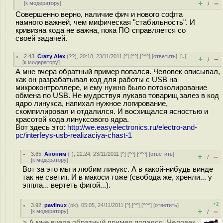
+
–
[
к модератору
]
/
Совершенно верно, наличие фич и нового софта
намного важней, чем мифическая "стабильность". И
кривизна кода не важна, пока ПО справляется со
своей задачей.
2.43
,
Crazy Alex
(
??
), 20:18, 23/11/2011 [
^
] [
^^
] [
^^^
] [
ответить
]
[
↓
]
+
–
/
[
к модератору
]
А мне вчера обратный пример попался. Человек описывал,
как он разрабатывал код для работы с USB на
микроконтроллере, и ему нужно было потоколирование
обмена по USB. Не мудрствуя лукаво товарищ залез в код
ядро линукса, напихал нужное логирование,
скомпилировал и отдалился. И восхищался ясностью и
красотой кода линуксового ядра.
Вот здесь это:
http://we.easyelectronics.ru/electro-and-
pc/interfeys-usb-realizaciya-chast-1
3.65
,
Аноним
(
-
), 22:24, 23/11/2011 [
^
] [
^^
] [
^^^
] [
ответить
]
+
–
/
[
к модератору
]
Вот за это мы и любим линукс. А в какой-нибудь винде
так не светит. И в макоси тоже (свобода же, хренли... у
эппла... вертеть фигой...).
+2
3.92
,
pavlinux
(
ok
), 05:05, 24/11/2011 [
^
] [
^^
] [
^^^
] [
ответить
]
+
–
[
к модератору
]
/
> А мне вчера обратный пример попался. Человек