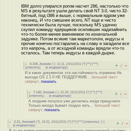
IBM долго упирался рогом насчет 286, настолько что
MS в результате ушли делать свой NT 3.0, чисто 32-
битный, под i386 и выше, с нормальным ядром уже
наконец. И что смешнее всего, NT еще и чисто
технически была лучше, поскольку MS удачно
скупил команду ядерщиков осиливших надизайнить
что-то более-менее вменяемое по изначальной
задумке. Потом всякие там маркетологи, индусы и
прочие конечно постарались на славу и загадили все
это напрочь, а от исходной команды врядли что-то
осталось. Там теперь индусы в каждой дырке.
6.106
,
Аноним
(
-
), 11:11, 24/11/2011 [
^
] [
^^
] [
^^^
]
+
–
/
[
ответить
]
[
к модератору
]
И в каких документах эта настойчивость отражена На
выходе OS 2 2 0 НЕ ПОДДЕРЖИВ...
большой текст
свёрнут,
показать
7.140
,
Аноним
(
-
), 01:26, 25/11/2011 [
^
] [
^^
] [
^^^
]
+
–
/
[
ответить
]
[
к модератору
]
А поздние полуоси уже делались когда прищучило
Только иногда бывает поздно пить...
большой текст
свёрнут,
показать
2.21
,
Аноним0
(
?
), 18:31, 23/11/2011 [
^
] [
^^
] [
^^^
] [
ответить
]
[
↑
]
+
–
/
[
к модератору
]
В то же время микроядерная архитектура операционной системы