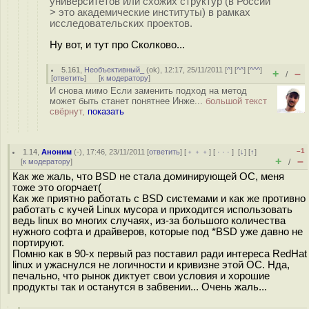
университетов или схожих структур (в России
> это академические институты) в рамках
исследовательских проектов.
Ну вот, и тут про Сколково...
5.161
,
Необъективный_
(
ok
), 12:17, 25/11/2011 [
^
] [
^^
] [
^^^
]
+
–
/
[
ответить
]
[
к модератору
]
И снова мимо Если заменить подход на метод
может быть станет понятнее Инже...
большой текст
свёрнут,
показать
–1
1.14
,
Аноним
(
-
), 17:46, 23/11/2011 [
ответить
] [
﹢﹢﹢
] [
· · ·
]
[
↓
] [
↑
]
+
–
[
к модератору
]
/
Как же жаль, что BSD не стала доминирующей ОС, меня
тоже это огорчает(
Как же приятно работать с BSD системами и как же противно
работать с кучей Linux мусора и приходится использовать
ведь linux во многих случаях, из-за большого количества
нужного софта и драйверов, которые под *BSD уже давно не
портируют.
Помню как в 90-х первый раз поставил ради интереса RedHat
linux и ужаснулся не логичности и кривизне этой ОС. Нда,
печально, что рынок диктует свои условия и хорошие
продукты так и останутся в забвении... Очень жаль...