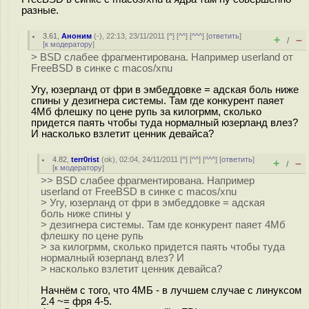
разные.
3.61
,
Аноним
(
-
), 22:13, 23/11/2011 [
^
] [
^^
] [
^^^
] [
ответить
]
+
–
/
[
к модератору
]
> BSD слабее фрагментирована. Например userland от
FreeBSD в синке с macos/xnu
Угу, юзерланд от фри в эмбеддовке = адская боль ниже
спины у дезигнера системы. Там где конкурент паяет
4Мб флешку по цене рупь за килогрмм, сколько
придется паять чтобы туда нормалный юзерланд влез?
И насколько взлетит ценник девайса?
4.82
,
terr0rist
(
ok
), 02:04, 24/11/2011 [
^
] [
^^
] [
^^^
] [
ответить
]
+
–
/
[
к модератору
]
>> BSD слабее фрагментирована. Например
userland от FreeBSD в синке с macos/xnu
> Угу, юзерланд от фри в эмбеддовке = адская
боль ниже спины у
> дезигнера системы. Там где конкурент паяет 4Мб
флешку по цене рупь
> за килогрмм, сколько придется паять чтобы туда
нормалный юзерланд влез? И
> насколько взлетит ценник девайса?
Начнём с того, что 4МБ - в лучшем случае с линуксом
2.4 ~= фря 4-5.