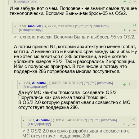
+
–
[
к модератору
]
/
И не забудь вот о чем. Попсовое - не значит самое лучшее
технологически. Вспомни Вынь-и-выбрось-95 vs OS/2.
+1
3.58
,
Аноним
(
-
), 22:08, 23/11/2011 [
^
] [
^^
] [
^^^
] [
ответить
]
+
–
[
к модератору
]
/
> технологически. Вспомни Вынь-и-выбрось-95 vs OS/2.
А потом пришел NT, который архитектурно менее горбат,
кстати. И именно это и вызвало срач между мс и ибм. Ну
не хотел мс возиться с 286 останками, а ибм хотело
ублажить юзеров PS/2. Так и разосрались 2 корпорации.
Ибм с полуосью проиграл. В том числе и потому что
поддержка 286 потребовала многим поступиться.
4.84
,
Аноним
(
-
), 03:18, 24/11/2011 [
^
] [
^^
] [
^^^
] [
ответить
]
+
–
/
[
к модератору
]
Да ну? МС как-бы "помогала" создавать OS/2.
Поругались как раз из-за такой "помощи".
В OS/2 2.0 которую разрабатывали совместно с МС
отсутствует поддержка 286.
+1
5.87
,
Аноним
(
-
), 03:51, 24/11/2011 [
^
] [
^^
] [
^^^
] [
ответить
]
+
–
[
к модератору
]
/
> В OS/2 2.0 которую разрабатывали совместно с
МС отсутствует поддержка 286.