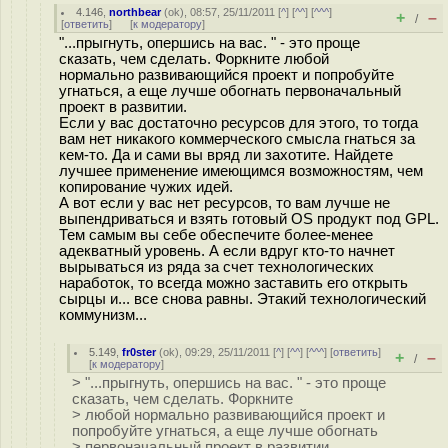
4.146
,
northbear
(
ok
), 08:57, 25/11/2011 [
^
] [
^^
] [
^^^
]
+
–
/
[
ответить
]
[
к модератору
]
"...прыгнуть, опершись на вас. " - это проще
сказать, чем сделать. Форкните любой
нормально развивающийся проект и попробуйте
угнаться, а еще лучше обогнать первоначальный
проект в развитии.
Если у вас достаточно ресурсов для этого, то тогда
вам нет никакого коммерческого смысла гнаться за
кем-то. Да и сами вы вряд ли захотите. Найдете
лучшее применение имеющимся возможностям, чем
копирование чужих идей.
А вот если у вас нет ресурсов, то вам лучше не
выпендриваться и взять готовый OS продукт под GPL.
Тем самым вы себе обеспечите более-менее
адекватный уровень. А если вдруг кто-то начнет
вырываться из ряда за счет технологических
наработок, то всегда можно заставить его открыть
сырцы и... все снова равны. Этакий технологический
коммунизм...
5.149
,
fr0ster
(
ok
), 09:29, 25/11/2011 [
^
] [
^^
] [
^^^
] [
ответить
]
+
–
/
[
к модератору
]
> "...прыгнуть, опершись на вас. " - это проще
сказать, чем сделать. Форкните
> любой нормально развивающийся проект и
попробуйте угнаться, а еще лучше обогнать
> первоначальный проект в развитии.