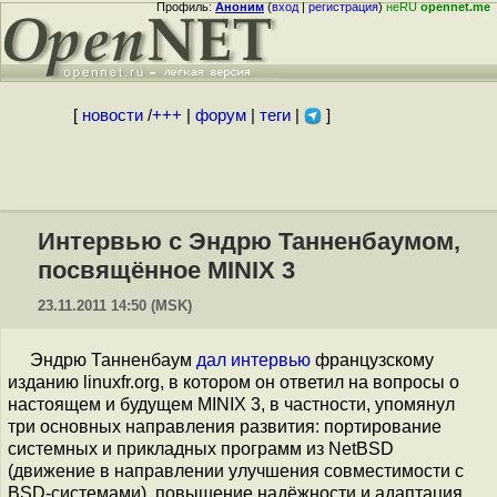
Профиль:
Аноним
(
вход
|
регистрация
)
неRU
opennet.me
[
новости
/
+++
|
форум
|
теги
|
]
Интервью с Эндрю Танненбаумом,
посвящённое MINIX 3
23.11.2011 14:50 (MSK)
Эндрю Танненбаум
дал интервью
французскому
изданию linuxfr.org, в котором он ответил на вопросы о
настоящем и будущем MINIX 3, в частности, упомянул
три основных направления развития: портирование
системных и прикладных программ из NetBSD
(движение в направлении улучшения совместимости с
BSD-системами), повышение надёжности и адаптация