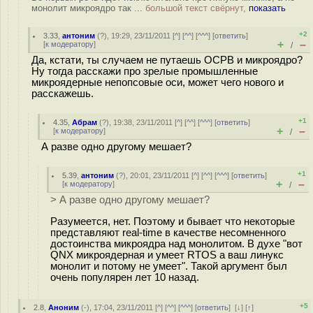
монолит микроядро так ...
большой текст свёрнут,
показать
+2
3.33
,
антоним
(
?
), 19:29, 23/11/2011 [
^
] [
^^
] [
^^^
] [
ответить
]
+
–
[
к модератору
]
/
Да, кстати, ты случаем не путаешь ОСРВ и микроядро?
Ну тогда расскажи про зрелые промышленные
микроядерные непопсовые оси, может чего нового и
расскажешь.
+1
4.35
,
Абрам
(
?
), 19:38, 23/11/2011 [
^
] [
^^
] [
^^^
] [
ответить
]
+
–
[
к модератору
]
/
А разве одно другому мешает?
+1
5.39
,
антоним
(
?
), 20:01, 23/11/2011 [
^
] [
^^
] [
^^^
] [
ответить
]
+
–
[
к модератору
]
/
> А разве одно другому мешает?
Разумеется, нет. Поэтому и бывает что некоторые
представляют real-time в качестве несомненного
достоинства микроядра над монолитом. В духе "вот
QNX микроядерная и умеет RTOS а ваш линукс
монолит и потому не умеет". Такой аргумент был
очень популярен лет 10 назад.
+5
2.8
,
Аноним
(
-
), 17:04, 23/11/2011 [
^
] [
^^
] [
^^^
] [
ответить
]
[
↓
] [
↑
]