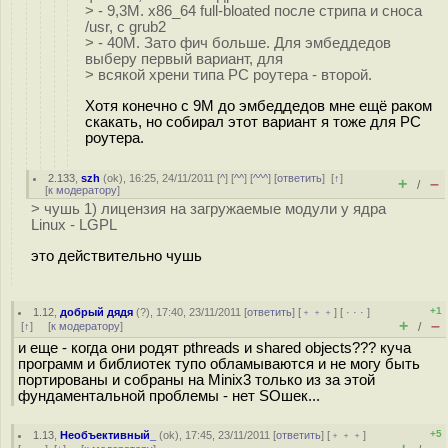
> - 9,3M. x86_64 full-bloated после стрипа и сноса
/usr, с grub2
> - 40M. Зато фич больше. Для эмбеддедов
выберу первый вариант, для
> всякой хрени типа PC роутера - второй.
Хотя конечно с 9M до эмбеддедов мне ещё раком
скакать, но собирал этот вариант я тоже для PC
роутера.
2.133
,
szh
(
ok
), 16:25, 24/11/2011 [
^
] [
^^
] [
^^^
] [
ответить
]
[
↑
]
+
–
/
[
к модератору
]
> чушь 1) лицензия на загружаемые модули у ядра
Linux - LGPL
это действительно чушь
+1
1.12
,
добрый дядя
(
?
), 17:40, 23/11/2011 [
ответить
] [
﹢﹢﹢
] [
· · ·
]
+
–
[
↑
] [
к модератору
]
/
и еще - когда они родят pthreads и shared objects??? куча
программ и библиотек тупо обламываются и не могу быть
портированы и собраны на Minix3 только из за этой
фундаментальной проблемы - нет SOшек...
+5
1.13
,
Необъективный_
(
ok
), 17:45, 23/11/2011 [
ответить
] [
﹢﹢﹢
]