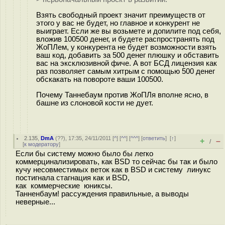
Взять свободный проект значит преимуществ от
этого у вас не будет, но главное и конкурент не
выиграет. Если же вы возьмете и допилите под себя,
вложив 100500 денег, и будете распространять под
ЖоПЛем, у конкурента не будет возможности взять
ваш код, добавить за 500 денег плюшку и обставить
вас на эксклюзивной фиче. А вот БСД лицензия как
раз позволяет самым хитрым с помощью 500 денег
обскакать на повороте ваши 100500.
Почему Таннебаум против ЖоПЛя вполне ясно, в
башне из слоновой кости не дует.
2.135
,
DmA
(
??
), 17:35, 24/11/2011 [
^
] [
^^
] [
^^^
] [
ответить
]
[
↑
]
+
–
/
[
к модератору
]
Если бы систему можно было бы легко
коммерцинализировать, как BSD то сейчас бы так и было
кучу несовместимых веток как в BSD и систему линукс
постигнала стагнация как и BSD,
как коммерческие юниксы.
Танненбаум! рассуждения правильные, а выводы
неверные...