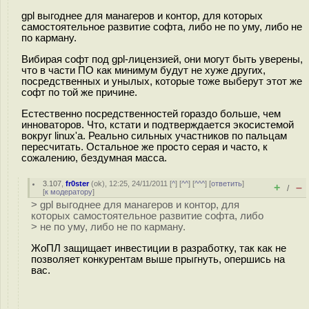
gpl выгоднее для манагеров и контор, для которых
самостоятельное развитие софта, либо не по уму, либо не
по карману.
Вибирая софт под gpl-лицензией, они могут быть уверены,
что в части ПО как минимум будут не хуже других,
посредственных и унылых, которые тоже выберут этот же
софт по той же причине.
Естественно посредственностей гораздо больше, чем
инноваторов. Что, кстати и подтверждается экосистемой
вокруг linux'a. Реально сильных участников по пальцам
пересчитать. Остальное же просто серая и часто, к
сожалению, бездумная масса.
3.107
,
fr0ster
(
ok
), 12:25, 24/11/2011 [
^
] [
^^
] [
^^^
] [
ответить
]
+
–
/
[
к модератору
]
> gpl выгоднее для манагеров и контор, для
которых самостоятельное развитие софта, либо
> не по уму, либо не по карману.
ЖоПЛ защищает инвестиции в разработку, так как не
позволяет конкурентам выше прыгнуть, опершись на
вас.