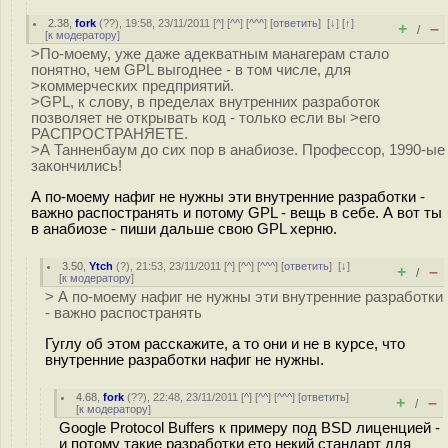
2.38
,
fork
(
??
), 19:58, 23/11/2011 [
^
] [
^^
] [
^^^
] [
ответить
]
[
↓
] [
↑
]
+
–
/
[
к модератору
]
>По-моему, уже даже адекватным манагерам стало
понятно, чем GPL выгоднее - в том числе, для
>коммерческих предприятий.
>GPL, к слову, в пределах внутренних разработок
позволяет не открывать код - только если вы >его
РАСПРОСТРАНЯЕТЕ.
>А Танненбаум до сих пор в анабиозе. Профессор, 1990-ые
закончились!
А по-моему нафиг не нужны эти внутренние разработки -
важно распостранять и потому GPL - вещь в себе. А вот ты
в анабиозе - пиши дальше свою GPL херню.
3.50
,
Ytch
(
?
), 21:53, 23/11/2011 [
^
] [
^^
] [
^^^
] [
ответить
]
[
↓
]
+
–
/
[
к модератору
]
> А по-моему нафиг не нужны эти внутренние разработки
- важно распостранять
Гуглу об этом расскажите, а то они и не в курсе, что
внутренние разработки нафиг не нужны.
4.68
,
fork
(
??
), 22:48, 23/11/2011 [
^
] [
^^
] [
^^^
] [
ответить
]
+
–
/
[
к модератору
]
Google Protocol Buffers к примеру под BSD лиценцией -
и потому такие разработки ето некий стандарт для