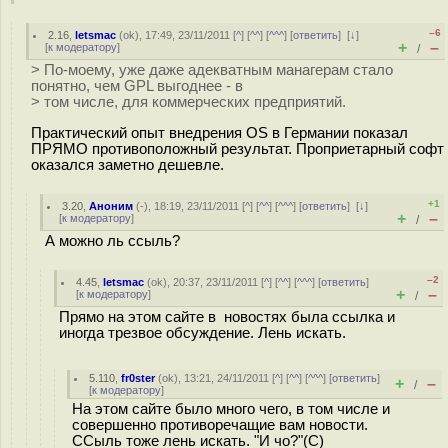
–6
2.16
,
letsmac
(
ok
), 17:49, 23/11/2011 [
^
] [
^^
] [
^^^
] [
ответить
]
[
↓
]
+
–
[
к модератору
]
/
> По-моему, уже даже адекватным манагерам стало
понятно, чем GPL выгоднее - в
> том числе, для коммерческих предприятий.
Практический опыт внедрения OS в Германии показал
ПРЯМО противоположный результат. Проприетарный софт
оказался заметно дешевле.
+1
3.20
,
Аноним
(
-
), 18:19, 23/11/2011 [
^
] [
^^
] [
^^^
] [
ответить
]
[
↓
]
+
–
[
к модератору
]
/
А можно ль ссыль?
–2
4.45
,
letsmac
(
ok
), 20:37, 23/11/2011 [
^
] [
^^
] [
^^^
] [
ответить
]
+
–
[
к модератору
]
/
Прямо на этом сайте в новостях была ссылка и
иногда трезвое обсуждение. Лень искать.
5.110
,
fr0ster
(
ok
), 13:21, 24/11/2011 [
^
] [
^^
] [
^^^
] [
ответить
]
+
–
/
[
к модератору
]
На этом сайте было много чего, в том числе и
совершенно противоречащие вам новости.
ССыль тоже лень искать. "И чо?"(С)