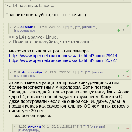
> а L4 на запуск Linux ...
Поясните пожалуйста, что это значит -)
+1
2.6
,
Аноним
(
-
), 17:01, 23/11/2011 [
^
] [
^^
] [
^^^
] [
ответить
]
+
–
[
к модератору
]
/
>> а L4 на запуск Linux ...
> Поясните пожалуйста, что это значит -)
микроядро выполнят роль гипервизора
https://www.opennet.ru/opennews/art.shtml?num=29414
https://www.opennet.ru/opennews/art.shtml?num=29727
+1
2.34
,
Аноннимбус
(
?
), 19:33, 23/11/2011 [
^
] [
^^
] [
^^^
] [
ответить
]
+
–
[
к модератору
]
/
Здается мне он уходит от прямой конкуренции с этим
более перспективным микроядром. Вот и поэтому
"нарядил" его одной только ролью - запускалку linux. А оно,
ядро L4, вполне себе обладает окружением. Кажется Qt
даже портировали - если не ошибаюсь. И, даже, дальше
продвинулась как самостоятельная ОС чем minix которую
пилят уже 20 лет.
Пиз..бол он короче.
3.120
,
Аноним
(
-
), 14:35, 24/11/2011 [
^
] [
^^
] [
^^^
] [
ответить
]
+
–
/
[
к модератору
]