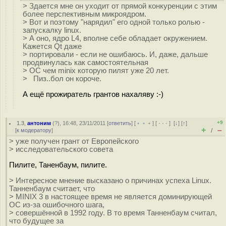
> Здается мне он уходит от прямой конкуренции с этим
более перспективным микроядром.
> Вот и поэтому "нарядил" его одной только ролью -
запускалку linux.
> А оно, ядро L4, вполне себе обладает окружением.
Кажется Qt даже
> портировали - если не ошибаюсь. И, даже, дальше
продвинулась как самостоятельная
> ОС чем minix которую пилят уже 20 лет.
> Пиз..бол он короче.
А ещё прожиратель грантов нахаляву :-)
+9
1.3
,
антоним
(
?
), 16:48, 23/11/2011 [
ответить
] [
﹢﹢﹢
] [
· · ·
]
[
↓
] [
↑
]
+
–
[
к модератору
]
/
> уже получен грант от Европейского
> исследовательского совета
Пилите, Таненбаум, пилите.
> Интересное мнение высказано о причинах успеха Linux.
Танненбаум считает, что
> MINIX 3 в настоящее время не является доминирующей
ОС из-за ошибочного шага,
> совершённой в 1992 году. В то время Танненбаум считал,
что будущее за