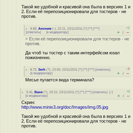
Такой же удобной и красивой она была в версиях 1 и
2. Если её перепозиционировали для тостеров - не
против.
+1
6.60
,
Аноним
(
-
), 22:11, 23/11/2011 [
^
] [
^^
] [
^^^
]
+
–
[
ответить
]
[
к модератору
]
/
> Если её перепозиционировали для тостеров - не
против.
Да чтоб ты тостер с таким интерфейсом юзал
пожизненно.
–2
6.72
,
Serh
(
?
), 23:09, 23/11/2011 [
^
] [
^^
] [
^^^
] [
ответить
]
+
–
[
к модератору
]
/
Месье пугается вида терминала?
+2
5.41
,
Ваня
(
?
), 20:15, 23/11/2011 [
^
] [
^^
] [
^^^
] [
ответить
]
[
↑
]
+
–
[
к модератору
]
/
Скрин:
http://www.minix3.org/doc/Images/img.05.jpg
Такой же удобной и красивой она была в версиях 1 и
2. Если её перепозиционировали для тостеров - не
против.