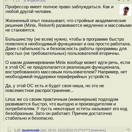
+
–
[
· · ·
]
[
↓
] [
к модератору
]
/
Профессор имеет полное право заблуждаться. Как и
любой другой человек.
Жизненный опыт показывает, что стройные академические
решения (Minix, Reiser4) развиваются медленно и массовыми
не становятся.
Большинству (не всем) нужно, чтобы в программе быстро
появлялся необходимый функционал и она просто работала.
Даже стабильность и безопасность работы программы для
простых (не требовательных) пользователей вторичны.
О каком доминировании Minix вообще может идти речь, если
в этой ОС не предполагается реализация функционала,
востребованного массовым пользователем? Например, нет
необходимой поддержки периферийных устройств.
Да, у этой ОС есть и будет своя ниша, но это не
повсеместное распространение...
Linux же со своим практичным (инженерным) подходом
развивается быстро, что выгодно и производителям и
потребителям. У пусть некоторые эстеты называют его код
безобразным. Зато он работает. Причем достаточно
стабильно и безопасно.
+2
2.25
,
lucentcode
(
ok
), 18:41, 23/11/2011 [
^
] [
^^
] [
^^^
] [
ответить
]