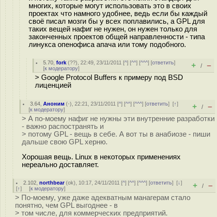
многих, которые могут использовать это в своих
проектах что намного удобнее, ведь если бы каждый
своё писал мозги бы у всех поплавились, а GPL для
таких вещей нафиг не нужен, он нужен только для
законченных проектов общей направленности - типа
линукса опенофиса апача или тому подобного.
5.70
,
fork
(
??
), 22:49, 23/11/2011 [
^
] [
^^
] [
^^^
] [
ответить
]
+
–
/
[
к модератору
]
> Google Protocol Buffers к примеру под BSD
лиценцией
3.64
,
Аноним
(
-
), 22:21, 23/11/2011 [
^
] [
^^
] [
^^^
] [
ответить
]
[
↑
]
+
–
/
[
к модератору
]
> А по-моему нафиг не нужны эти внутренние разработки
- важно распостранять и
> потому GPL - вещь в себе. А вот ты в анабиозе - пиши
дальше свою GPL херню.
Хорошая вещь. Linux в некоторых применениях
нереально доставляет.
2.102
,
northbear
(
ok
), 10:17, 24/11/2011 [
^
] [
^^
] [
^^^
] [
ответить
]
[
↓
]
+
–
/
[
↑
] [
к модератору
]
> По-моему, уже даже адекватным манагерам стало
понятно, чем GPL выгоднее - в
> том числе, для коммерческих предприятий.