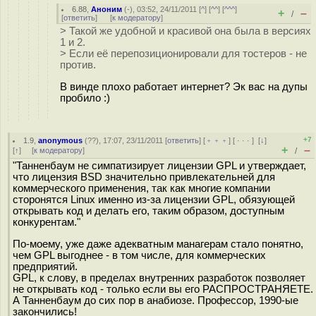
6.88
,
Аноним
(
-
), 03:52, 24/11/2011 [
^
] [
^^
] [
^^^
]
+
–
/
[
ответить
]
[
к модератору
]
> Такой же удобной и красивой она была в версиях
1 и 2.
> Если её перепозиционировали для тостеров - не
против.
В винде плохо работает интернет? Эк вас на дупы
пробило :)
+7
1.9
,
anonymous
(
??
), 17:07, 23/11/2011 [
ответить
] [
﹢﹢﹢
] [
· · ·
]
[
↓
]
+
–
[
↑
] [
к модератору
]
/
"Танненбаум не симпатизирует лицензии GPL и утверждает,
что лицензия BSD значительно привлекательней для
коммерческого применения, так как многие компании
сторонятся Linux именно из-за лицензии GPL, обязующей
открывать код и делать его, таким образом, доступным
конкурентам."
По-моему, уже даже адекватным манагерам стало понятно,
чем GPL выгоднее - в том числе, для коммерческих
предприятий.
GPL, к слову, в пределах внутренних разработок позволяет
не открывать код - только если вы его РАСПРОСТРАНЯЕТЕ.
А Танненбаум до сих пор в анабиозе. Профессор, 1990-ые
закончились!