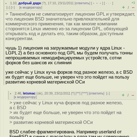
+1
1.10
,
добрый дядя
(
?
), 17:10, 23/11/2011 [
ответить
] [
﹢﹢﹢
] [
· · ·
]
+
–
[
↓
] [
↑
] [
к модератору
]
/
> Танненбаум не симпатизирует лицензии GPL и утверждает,
что лицензия BSD значительно привлекательней для
коммерческого применения, так как многие компании
сторонятся Linux именно из-за лицензии GPL, обязующей
открывать код и делать его, таким образом, доступным
конкурентам.
чушь 1) лицензия на загружаемые модули у ядра Linux -
LGPL 2) а без основного под GPL мы будем получать тонны
непрошиваемых немодифицируемых устройств, сотни
форков без шансов их слияния
уже сейчас у Linux куча форков под разное железо, а с BSD
их будет еще больше, не уверен что это пойдет на пользу
развитию корневой материнской ОСи
2.46
,
letsmac
(
ok
), 20:39, 23/11/2011 [
^
] [
^^
] [
^^^
] [
ответить
]
[
↓
]
+
–
/
[
к модератору
]
> уже сейчас у Linux куча форков под разное железо,
а с BSD
> их будет еще больше, не уверен что это пойдет на
пользу
> развитию корневой материнской ОСи
BSD слабее фрагментирована. Например userland от
FreeBSD в синке с macos/xnu а ядра там ну совершенно