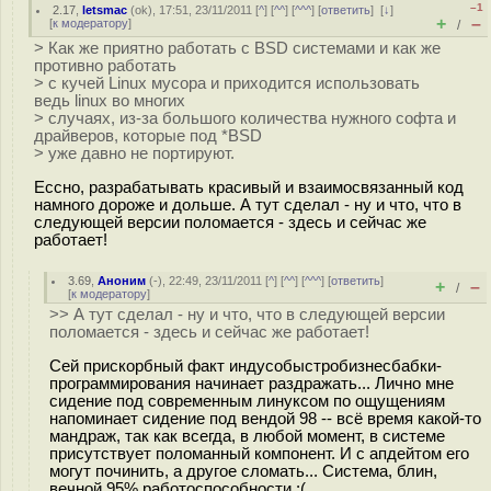
–1
2.17
,
letsmac
(
ok
), 17:51, 23/11/2011 [
^
] [
^^
] [
^^^
] [
ответить
]
[
↓
]
+
–
[
к модератору
]
/
> Как же приятно работать с BSD системами и как же
противно работать
> с кучей Linux мусора и приходится использовать
ведь linux во многих
> случаях, из-за большого количества нужного софта и
драйверов, которые под *BSD
> уже давно не портируют.
Ессно, разрабатывать красивый и взаимосвязанный код
намного дороже и дольше. А тут сделал - ну и что, что в
следующей версии поломается - здесь и сейчас же
работает!
3.69
,
Аноним
(
-
), 22:49, 23/11/2011 [
^
] [
^^
] [
^^^
] [
ответить
]
+
–
/
[
к модератору
]
>> А тут сделал - ну и что, что в следующей версии
поломается - здесь и сейчас же работает!
Сей прискорбный факт индусобыстробизнесбабки-
программирования начинает раздражать... Лично мне
сидение под современным линуксом по ощущениям
напоминает сидение под вендой 98 -- всё время какой-то
мандраж, так как всегда, в любой момент, в системе
присутствует поломанный компонент. И с апдейтом его
могут починить, а другое сломать... Система, блин,
вечной 95% работоспособности :(