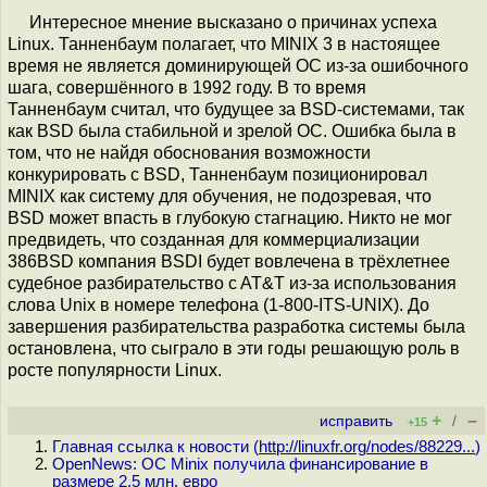
Интересное мнение высказано о причинах успеха
Linux. Танненбаум полагает, что MINIX 3 в настоящее
время не является доминирующей ОС из-за ошибочного
шага, совершённого в 1992 году. В то время
Танненбаум считал, что будущее за BSD-системами, так
как BSD была стабильной и зрелой ОС. Ошибка была в
том, что не найдя обоснования возможности
конкурировать с BSD, Танненбаум позиционировал
MINIX как систему для обучения, не подозревая, что
BSD может впасть в глубокую стагнацию. Никто не мог
предвидеть, что созданная для коммерциализации
386BSD компания BSDI будет вовлечена в трёхлетнее
судебное разбирательство c AT&T из-за использования
слова Unix в номере телефона (1-800-ITS-UNIX). До
завершения разбирательства разработка системы была
остановлена, что сыграло в эти годы решающую роль в
росте популярности Linux.
+
–
исправить
/
+15
Главная ссылка к новости (
http://linuxfr.org/nodes/88229...
)
OpenNews: ОС Minix получила финансирование в
размере 2.5 млн. евро