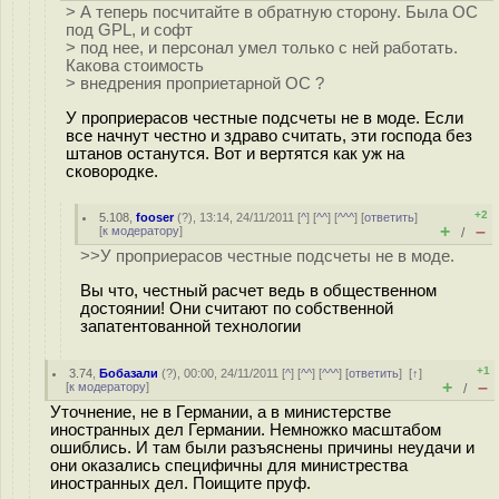
> А теперь посчитайте в обратную сторону. Была ОС
под GPL, и софт
> под нее, и персонал умел только с ней работать.
Какова стоимость
> внедрения проприетарной ОС ?
У проприерасов честные подсчеты не в моде. Если
все начнут честно и здраво считать, эти господа без
штанов останутся. Вот и вертятся как уж на
сковородке.
+2
5.108
,
fooser
(
?
), 13:14, 24/11/2011 [
^
] [
^^
] [
^^^
] [
ответить
]
+
–
[
к модератору
]
/
>>У проприерасов честные подсчеты не в моде.
Вы что, честный расчет ведь в общественном
достоянии! Они считают по собственной
запатентованной технологии
+1
3.74
,
Бобазали
(
?
), 00:00, 24/11/2011 [
^
] [
^^
] [
^^^
] [
ответить
]
[
↑
]
+
–
[
к модератору
]
/
Уточнение, не в Германии, а в министерстве
иностранных дел Германии. Немножко масштабом
ошиблись. И там были разъяснены причины неудачи и
они оказались специфичны для министрества
иностранных дел. Поищите пруф.