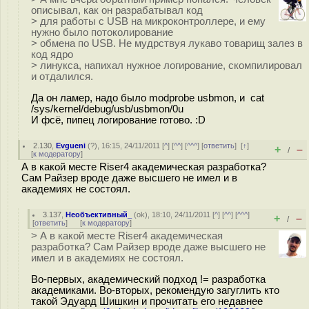
описывал, как он разрабатывал код
> для работы с USB на микроконтроллере, и ему
нужно было потоколирование
> обмена по USB. Не мудрствуя лукаво товарищ залез в
код ядро
> линукса, напихал нужное логирование, скомпилировал
и отдалился.
Да он ламер, надо было modprobe usbmon, и cat
/sys/kernel/debug/usb/usbmon/0u
И фсё, пипец логирование готово. :D
2.130
,
Evgueni
(
?
), 16:15, 24/11/2011 [
^
] [
^^
] [
^^^
] [
ответить
]
[
↑
]
+
–
/
[
к модератору
]
А в какой месте Riser4 академическая разработка?
Сам Райзер вроде даже высшего не имел и в
академиях не состоял.
3.137
,
Необъективный_
(
ok
), 18:10, 24/11/2011 [
^
] [
^^
] [
^^^
]
+
–
/
[
ответить
]
[
к модератору
]
> А в какой месте Riser4 академическая
разработка? Сам Райзер вроде даже высшего не
имел и в академиях не состоял.
Во-первых, академический подход != разработка
академиками. Во-вторых, рекомендую загуглить кто
такой Эдуард Шишкин и прочитать его недавнее