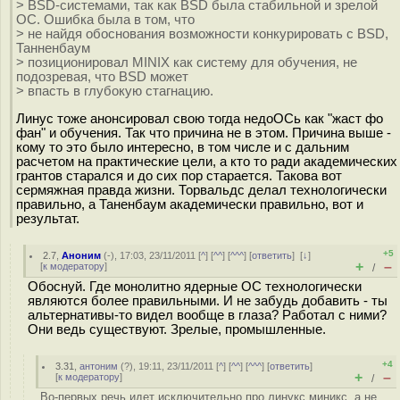
> BSD-системами, так как BSD была стабильной и зрелой
ОС. Ошибка была в том, что
> не найдя обоснования возможности конкурировать с BSD,
Танненбаум
> позиционировал MINIX как систему для обучения, не
подозревая, что BSD может
> впасть в глубокую стагнацию.
Линус тоже анонсировал свою тогда недоОСь как "жаст фо
фан" и обучения. Так что причина не в этом. Причина выше -
кому то это было интересно, в том числе и с дальним
расчетом на практические цели, а кто то ради академических
грантов старался и до сих пор старается. Такова вот
сермяжная правда жизни. Торвальдс делал технологически
правильно, а Таненбаум академически правильно, вот и
результат.
+5
2.7
,
Аноним
(
-
), 17:03, 23/11/2011 [
^
] [
^^
] [
^^^
] [
ответить
]
[
↓
]
+
–
[
к модератору
]
/
Обоснуй. Где монолитно ядерные ОС технологически
являются более правильными. И не забудь добавить - ты
альтернативы-то видел вообще в глаза? Работал с ними?
Они ведь существуют. Зрелые, промышленные.
+4
3.31
,
антоним
(
?
), 19:11, 23/11/2011 [
^
] [
^^
] [
^^^
] [
ответить
]
+
–
[
к модератору
]
/
Во-первых речь идет исключительно про линукс миникс, а не