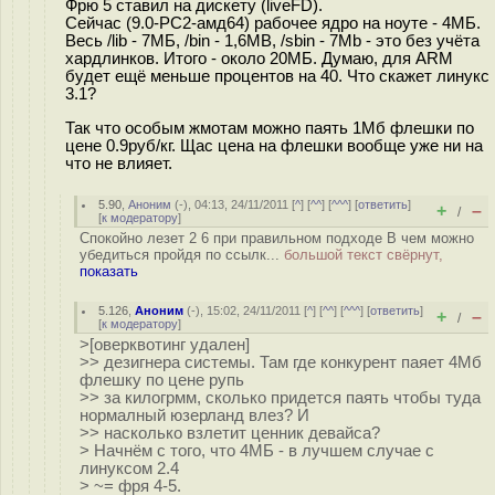
Фрю 5 ставил на дискету (liveFD).
Сейчас (9.0-РС2-амд64) рабочее ядро на ноуте - 4МБ.
Весь /lib - 7МБ, /bin - 1,6MB, /sbin - 7Mb - это без учёта
хардлинков. Итого - около 20МБ. Думаю, для ARM
будет ещё меньше процентов на 40. Что скажет линукс
3.1?
Так что особым жмотам можно паять 1Мб флешки по
цене 0.9руб/кг. Щас цена на флешки вообще уже ни на
что не влияет.
5.90
,
Аноним
(
-
), 04:13, 24/11/2011 [
^
] [
^^
] [
^^^
] [
ответить
]
+
–
/
[
к модератору
]
Спокойно лезет 2 6 при правильном подходе В чем можно
убедиться пройдя по ссылк...
большой текст свёрнут,
показать
5.126
,
Аноним
(
-
), 15:02, 24/11/2011 [
^
] [
^^
] [
^^^
] [
ответить
]
+
–
/
[
к модератору
]
>[оверквотинг удален]
>> дезигнера системы. Там где конкурент паяет 4Мб
флешку по цене рупь
>> за килогрмм, сколько придется паять чтобы туда
нормалный юзерланд влез? И
>> насколько взлетит ценник девайса?
> Начнём с того, что 4МБ - в лучшем случае с
линуксом 2.4
> ~= фря 4-5.