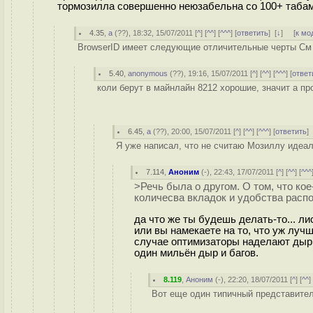
тормозилла совершенно неюзабельна со 100+ табами
4.35
,
a
(
??
), 18:32, 15/07/2011 [
^
] [
^^
] [
^^^
] [
ответить
]
[
↓
] [
к мо
BrowserID имеет следующие отличительные черты См т
5.40
,
anonymous
(
??
), 19:16, 15/07/2011 [
^
] [
^^
] [
^^^
] [
ответ
коли берут в майнлайн 8212 хорошие, значит а про
6.45
,
a
(
??
), 20:00, 15/07/2011 [
^
] [
^^
] [
^^^
] [
ответить
Я уже написал, что не считаю Мозиллу идеал
7.114
,
Аноним
(
-
), 22:43, 17/07/2011 [
^
] [
^^
] [
^^^
>Речь была о другом. О том, что кое
количесва вкладок и удобства расп
да что же ты будешь делать-то... л
или вы намекаете на то, что уж луч
случае оптимизаторы наделают дыр 
один мильён дыр и багов.
8.119
,
Аноним
(
-
), 22:20, 18/07/2011 [
^
] [
^^
]
Вот еще один типичный представите