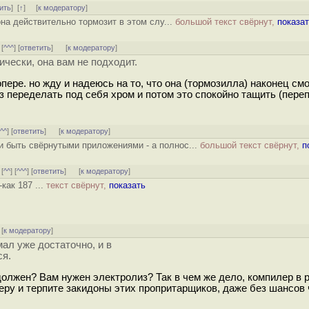
ить
]
[
↑
] [
к модератору
]
она действительно тормозит в этом слу...
большой текст свёрнут,
показа
 [
^^^
] [
ответить
]
[
к модератору
]
ически, она вам не подходит.
опере. но жду и надеюсь на то, что она (тормозилла) наконец смо
аз переделать под себя хром и потом это спокойно тащить (пере
^^^
] [
ответить
]
[
к модератору
]
ли быть свёрнутыми приложениями - а полнос...
большой текст свёрнут,
п
 [
^^
] [
^^^
] [
ответить
]
[
к модератору
]
как 187 ...
текст свёрнут,
показать
[
к модератору
]
ал уже достаточно, и в
ся.
 должен? Вам нужен электролиз? Так в чем же дело, компилер в р
еру и терпите закидоны этих пропритарщиков, даже без шансов 