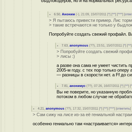
быдлокодеров, но и на нормальных ресурса
6.50
,
Аноним
(
-
), 21:09, 15/07/2011 [
^
] [
^^
] [
^^^
] [
отве
> Я пытаюсь привести пример. Лис торм
> такие встречаются не только у быдло
Попробуйте создать свежий профайл. Ва
7.63
,
anonymous
(
??
), 23:51, 15/07/2011 [
^
] [
^^
]
> Попробуйте создать свежий профа
> лисы :)
а разве она сама не умеет чистить
2005-м году. с тех пор только опер
— разницы в скорости нет. а Ff до 
7.81
,
анонимус
(
??
), 07:26, 16/07/2011 [
^
] [
^^
] [
Вы не поверите, но указанную проб
потоком в любом случае не обрабаты
4.21
,
anonymous
(
??
), 17:32, 15/07/2011 [
^
] [
^^
] [
^^^
] [
ответить
> Сам сижу на лисе из-за её гениальной настра
особенно гениально там «настраивается» интер