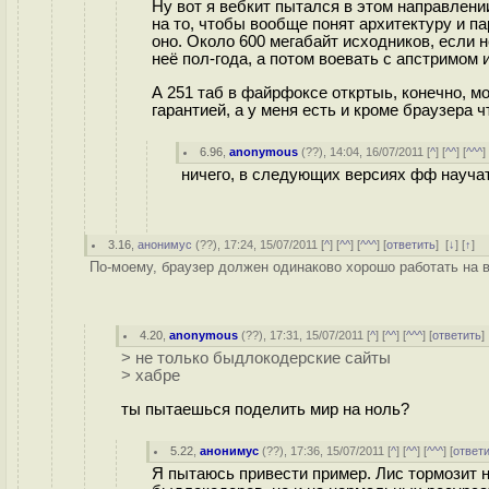
Ну вот я вебкит пытался в этом направлении
на то, чтобы вообще понят архитектуру и п
оно. Около 600 мегабайт исходников, если н
неё пол-года, а потом воевать с апстримом 
А 251 таб в файрфоксе откртыь, конечно, мо
гарантией, а у меня есть и кроме браузера ч
6.96
,
anonymous
(
??
), 14:04, 16/07/2011 [
^
] [
^^
] [
^^^
]
ничего, в следующих версиях фф научат
3.16
,
анонимус
(
??
), 17:24, 15/07/2011 [
^
] [
^^
] [
^^^
] [
ответить
]
[
↓
] [
↑
] 
По-моему, браузер должен одинаково хорошо работать на вс
4.20
,
anonymous
(
??
), 17:31, 15/07/2011 [
^
] [
^^
] [
^^^
] [
ответить
> не только быдлокодерские сайты
> хабре
ты пытаешься поделить мир на ноль?
5.22
,
анонимус
(
??
), 17:36, 15/07/2011 [
^
] [
^^
] [
^^^
] [
ответ
Я пытаюсь привести пример. Лис тормозит н