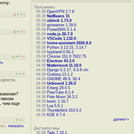
хочу.
Программы:
05.08
OpenVPN 2.7.6
+
–
/
–1
05.08
NetBeans 31
05.08
ublock 1.73.0
05.08
gstreamer 1.28.6
05.08
PowerDNS 5.1.4
+
–
/
–3
05.08
node.js 26.7.0
05.08
VSCode 1.132.0
05.08
home-assistant 2026.8.0
05.08
Python 3.13.15, 3.14.7
05.08
hyprland 0.56.2
+
–
05.08
Chrome 151.0.7922.75
/
+1
04.08
Electron 43.3.0
ть
04.08
Mattermost 11.10.0
04.08
Django 5.2.17, 6.0.8
vln
+
–
/
04.08
Grafana 13.1.2
04.08
GNOME 49.9, 50.4
корости,
04.08
Unbound 1.26.0
04.08
Erlang 29.0.5
04.08
PeerTube 8.2.4
рможение?
04.08
Pale Moon 34.3.2
отивном
04.08
bootc 1.16.7
, чем еще
04.08
Lua 5.5.1
04.08
Thunderbird 153.0.2
04.08
KDE 6.7.4
далее>>
+
–
/
рнут,
показать
Дистрибутивы:
05.08
Tails 7.10.1