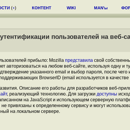
ОСТИ
(
+
)
КОНТЕНТ
WIKI
MAN'ы
ФО
 аутентификации пользователей на веб-с
льзователей прибыло: Mozilla
представила
свой собственны
ет авторизоваться на любом веб-сайте, используя одну и ту
дтверждение указанного email и выбор пароля, после чего
поддерживающих BrowserID (email используется в качестве 
развития. Описание его работы для разработчиков веб-прил
айт
, реализующий технологию. Для загрузки
доступны
исхо
написанном на JavaScript и использующем серверную плат
в не привязаны к определенному сервису и могут использов
нный на локальном сервере.