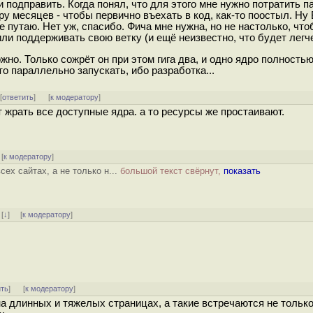
 подправить. Когда понял, что для этого мне нужно потратить п
ару месяцев - чтобы первично въехать в код, как-то поостыл.
е путаю. Нет уж, спасибо. Фича мне нужна, но не настолько, что
или поддерживать свою ветку (и ещё неизвестно, что будет легче
жно. Только сожрёт он при этом гига два, и одно ядро полностью
то параллельно запускать, ибо разработка...
 [
ответить
]
[
к модератору
]
 жрать все доступные ядра. а то ресурсы же простаивают.
[
к модератору
]
ех сайтах, а не только н...
большой текст свёрнут,
показать
]
[
↓
] [
к модератору
]
ить
]
[
к модератору
]
а длинных и тяжелых страницах, а такие встречаются не только