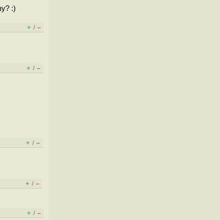
у? :)
+
–
/
+
–
/
+
–
/
+
–
/
+
–
/