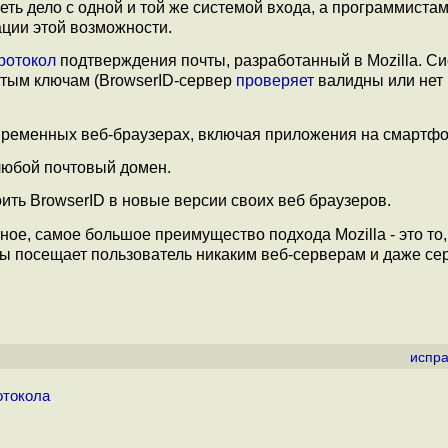
ть дело с одной и той же системой входа, а программиста
ции этой возможности.
ротокол
подтверждения почты, разработанный в Mozilla. С
ытым ключам (BrowserID-сервер
проверяет
валидны или нет
современных веб-браузерах, включая приложения на смартфо
любой почтовый домен.
ить BrowserID в новые версии своих веб браузеров.
ое, самое большое преимущество подхода Mozilla - это то,
ты посещает пользователь никаким веб-серверам и даже се
испра
отокола