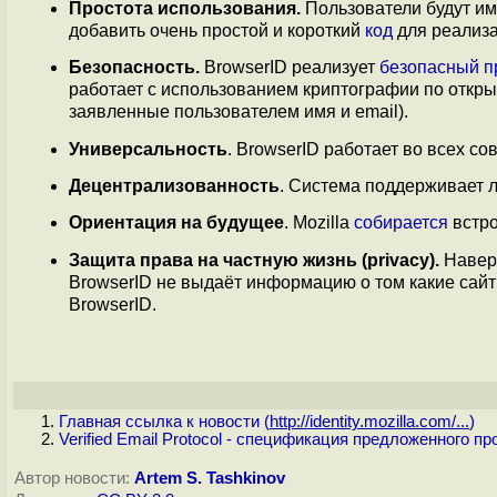
Простота использования.
Пользователи будут име
добавить очень простой и короткий
код
для реализа
Безопасность.
BrowserID реализует
безопасный п
работает с использованием криптографии по откр
заявленные пользователем имя и email).
Универсальность
. BrowserID работает во всех 
Децентрализованность
. Система поддерживает 
Ориентация на будущее
. Mozilla
собирается
встро
Защита права на частную жизнь (privacy).
Наверн
BrowserID не выдаёт информацию о том какие сай
BrowserID.
Главная ссылка к новости (
http://identity.mozilla.com/...
)
Verified Email Protocol - спецификация предложенного пр
Автор новости:
Artem S. Tashkinov