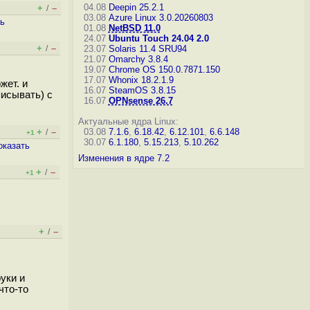
04.08
Deepin 25.2.1
+
–
/
03.08
Azure Linux 3.0.20260803
ть
01.08
NetBSD 11.0
24.07
Ubuntu Touch 24.04 2.0
+
–
/
23.07
Solaris 11.4 SRU94
21.07
Omarchy 3.8.4
19.07
Chrome OS 150.0.7871.150
17.07
Whonix 18.2.1.9
жет. и
16.07
SteamOS 3.8.15
писывать) с
16.07
OPNsense 26.7
Актуальные ядра Linux:
+
–
03.08
7.1.6
,
6.18.42
,
6.12.101
,
6.6.148
/
+1
30.07
6.1.180
,
5.15.213
,
5.10.262
оказать
Изменения в ядре 7.2
+
–
/
+1
+
–
/
уки и
что-то