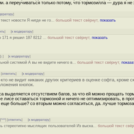
. а переучиваться только потому, что тормозилла — дура я не 
дератору
]
екст новости Я нигде не го...
большой текст свёрнут,
показать
ить
]
[
к модератору
]
 171 я решил 187 8212 ...
большой текст свёрнут,
показать
]
[
↓
] [
к модератору
]
ьной системой А вы не видите ничего в...
большой текст свёрнут,
показа
] [
ответить
]
[
к модератору
]
-кто не видит никаких других критериев в оценке софта, кроме с
оложения кнопок.
иса выделяется отсутствием багов, за что ей можно прощать то
ше лисе оставаться тормозной и ничего не оптимизировать, в пр
еще больше? со вторым можно согласиться, да. лучше тормоза
 [
^^^
] [
ответить
]
[
к модератору
]
ль стереотипно мыслящих пользователей Из выска...
большой текст свё