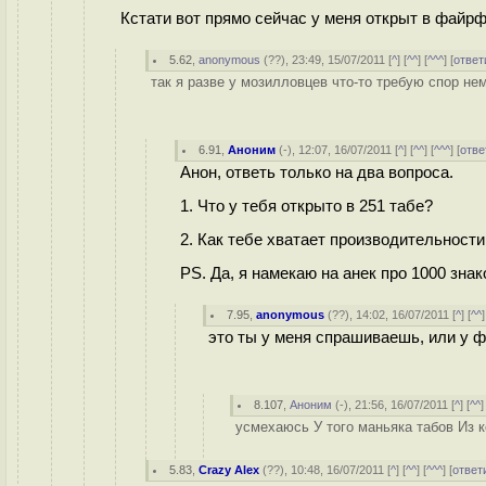
Кстати вот прямо сейчас у меня открыт в файрфо
5.62
,
anonymous
(
??
), 23:49, 15/07/2011 [
^
] [
^^
] [
^^^
] [
ответ
так я разве у мозилловцев что-то требую спор не
6.91
,
Аноним
(
-
), 12:07, 16/07/2011 [
^
] [
^^
] [
^^^
] [
отве
Анон, ответь только на два вопроса.
1. Что у тебя открыто в 251 табе?
2. Как тебе хватает производительност
PS. Да, я намекаю на анек про 1000 зна
7.95
,
anonymous
(
??
), 14:02, 16/07/2011 [
^
] [
^^
]
это ты у меня спрашиваешь, или у 
8.107
,
Аноним
(
-
), 21:56, 16/07/2011 [
^
] [
^^
]
усмехаюсь У того маньяка табов Из к
5.83
,
Crazy Alex
(
??
), 10:48, 16/07/2011 [
^
] [
^^
] [
^^^
] [
ответ