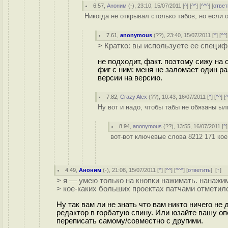
6.57
,
Аноним
(
-
), 23:10, 15/07/2011 [
^
] [
^^
] [
^^^
] [
ответ
Никогда не открывал столько табов, но если 
7.61
,
anonymous
(
??
), 23:40, 15/07/2011 [
^
] [
^^
]
> Кратко: вы используете ее специф
не подходит, факт. поэтому сижу на 
фиг с ним: меня не заломает один р
версии на версию.
7.82
,
Crazy Alex
(
??
), 10:43, 16/07/2011 [
^
] [
^^
] [
Ну вот и надо, чтобы табы не обязаны ы
8.94
,
anonymous
(
??
), 13:55, 16/07/2011 [
^
]
вот-вот ключевые слова 8212 171 кое-
4.49
,
Аноним
(
-
), 21:08, 15/07/2011 [
^
] [
^^
] [
^^^
] [
ответить
]
[
↑
] 
> я — умею только на кнопки нажимать. нанажим
> кое-каких больших проектах патчами отметил
Ну так вам ли не знать что вам никто ничего не
редактор в горбатую спину. Или юзайте вашу оп
переписать самому/совместно с другими.