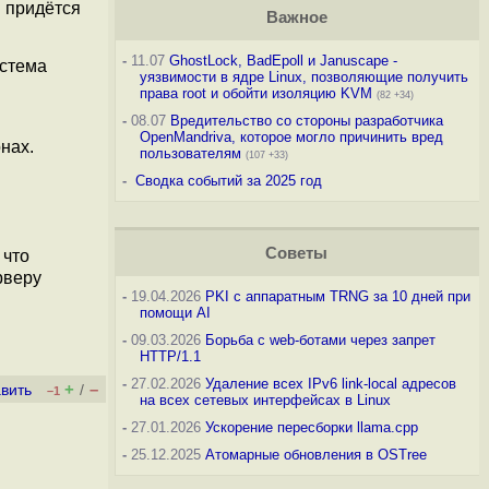
м придётся
Важное
-
11.07
GhostLock, BadEpoll и Januscape -
истема
уязвимости в ядре Linux, позволяющие получить
права root и обойти изоляцию KVM
(82 +34)
-
08.07
Вредительство со стороны разработчика
OpenMandriva, которое могло причинить вред
нах.
пользователям
(107 +33)
-
Сводка событий за 2025 год
Советы
 что
рверу
-
19.04.2026
PKI с аппаратным TRNG за 10 дней при
помощи AI
-
09.03.2026
Борьба с web-ботами через запрет
HTTP/1.1
-
27.02.2026
Удаление всех IPv6 link-local адресов
+
–
вить
/
–1
на всех сетевых интерфейсах в Linux
-
27.01.2026
Ускорение пересборки llama.cpp
-
25.12.2025
Атомарные обновления в OSTree