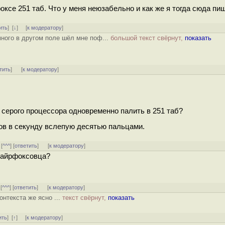
ксе 251 таб. Что у меня неюзабельно и как же я тогда сюда пиш
ить
]
[
↓
] [
к модератору
]
много в другом поле шёл мне поф...
большой текст свёрнут,
показать
тить
]
[
к модератору
]
и серого процессора одновременно палить в 251 таб?
ков в секунду вслепую десятью пальцами.
 [
^^^
] [
ответить
]
[
к модератору
]
файрфоксовца?
 [
^^^
] [
ответить
]
[
к модератору
]
онтекста же ясно ...
текст свёрнут,
показать
ить
]
[
↑
] [
к модератору
]