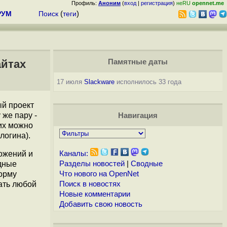
Профиль:
Аноним
(
вход
|
регистрация
)
неRU
opennet.me
РУМ
Поиск
(
теги
)
айтах
Памятные даты
17 июля
Slackware
исполнилось 33 года
й проект
 же пару -
Навигация
 их можно
логина).
ожений и
Каналы:
дные
Разделы новостей
|
Сводные
форму
Что нового на OpenNet
ать любой
Поиск в новостях
Новые комментарии
Добавить свою новость