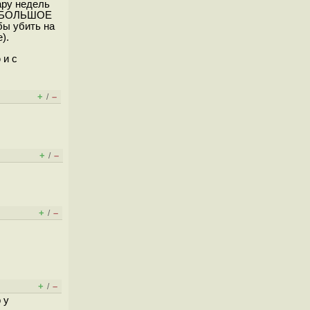
ару недель
 Ну БОЛЬШОЕ
бы убить на
).
 и с
+
–
/
+
–
/
+
–
/
+
–
/
 у