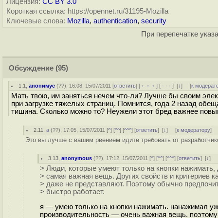
Лицензия:
CC BY 3.0
Короткая ссылка: https://opennet.ru/31195-Mozilla
Ключевые слова:
Mozilla
,
authentication
,
security
При перепечатке указа
Обсуждение
(95)
1.1
,
анонимус
(
??
), 16:08, 15/07/2011 [
ответить
] [
﹢﹢﹢
] [
· · ·
]
[
↓
] [
к модерат
Мать твою, им заняться нечем что-ли? Лучше бы своим эле
при загрузке тяжелых страниц. Помнится, года 2 назад обеща
тишина. Сколько можно то? Неужели этот бред важнее пов
2.11
,
a
(
??
), 17:05, 15/07/2011 [
^
] [
^^
] [
^^^
] [
ответить
]
[
↓
] [
к модератору
]
Это вы лучше с вашим рвением идите требовать от разработчико
3.13
,
anonymous
(
??
), 17:12, 15/07/2011 [
^
] [
^^
] [
^^^
] [
ответить
]
[
↓
] 
> Люди, которые умеют только на кнопки нажимать,
> самая важная вещь. Других свойств и критериев к
> даже не представляют. Поэтому обычно предпочи
> быстро работает.
я — умею только на кнопки нажимать. нанажимал уже
производительность — очень важная вещь. поэтому 