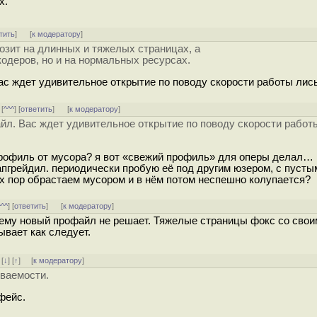
х.
тить
]
[
к модератору
]
озит на длинных и тяжелых страницах, а
кодеров, но и на нормальных ресурсах.
с ждет удивительное открытие по поводу скорости работы лисы
 [
^^^
] [
ответить
]
[
к модератору
]
йл. Вас ждет удивительное открытие по поводу скорости работ
 профиль от мусора? я вот «свежий профиль» для оперы делал…
у апгрейдил. периодически пробую её под другим юзером, с пуст
сих пор обрастаем мусором и в нём потом неспешно колупается?
^^^
] [
ответить
]
[
к модератору
]
лему новый профайл не решает. Тяжелые страницы фокс со сво
вает как следует.
]
[
↓
] [
↑
] [
к модератору
]
иваемости.
фейс.