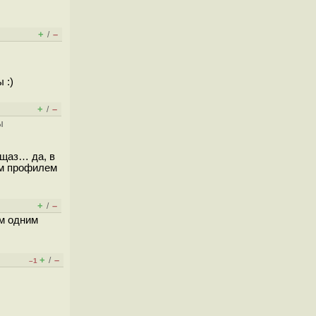
+
–
/
 :)
+
–
/
ы
 щаз… да, в
ым профилем
+
–
/
им одним
+
–
/
–1