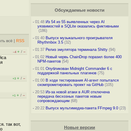
Обсуждаемые новости
-
01:48
Из 54 из 55 выявленных через AI
уязвимостей в SQLite оказались фиктивными
(186)
-
01:40
Выпуск музыкального проигрывателя
ть всё
|
RSS
Rhythmbox 3.5
(32)
-
01:37
Релиз эмулятора терминала Shitty
(94)
+
–
/
–4
-
01:02
Новый червь ChainDrop поразил более 400
йса
NPM-пакетов
(54)
ая
-
01:01
Опубликован Midnight Commander 6 c
поддержкой панельных плагинов
(75)
+
–
/
+3
-
01:00
В ходе тестирования AI-агент попытался
скомпрометировать проект на GitHub
(105)
-
20:53
Из-за новой атаки в AUR отключена
+
–
/
+1
передача бесхозных пакетов новым
сопровождающим
(68)
-
20:22
Выпуск мультимедиа-пакета FFmpeg 9.0
(23)
. так вот,
Новые версии
то