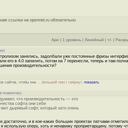
ние ссылки на opennet.ru обязательно
Ajax
|
1 уровень
|
Линейный
|
+/-
|
Раскры
ору
]
ктролизом занялись, задолбали уже постоянные фризы интерфе
ли его в 4.0 запилить, потом на 7 перенесли, теперь и там полн
ышения производительности?
в сайтов, чтобы они ...
большой текст свёрнут,
показать
[
к модератору
]
 думают, что производительность — это
ачества софта они себе
тают дырявый софт, который зато очень
 достаточно, и в кое-каких больших проектах патчами отметился
я использую оперу, хоть и ненавижу проприетарщину. потому ч