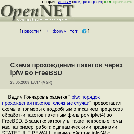
Профиль:
Аноним
(
вход
|
регистрация
)
неRU
opennet.me
[
новости
/
+++
|
форум
|
теги
|
]
Схема прохождения пакетов через
ipfw во FreeBSD
25.05.2008 13:47 (MSK)
Вадим Гончаров в заметке "
ipfw: порядок
прохождения пакетов, сложные случаи
" предоставил
схемы и примеры с подробным описанием процессов
обработки пакетов пакетным фильтром ipfw(4) во
FreeBSD. В заметке затронуты такие непростые темы,
как, например, работа с динамическими правилами
STATEFUL FIREWALL, взаимодействие ipfw(4) с