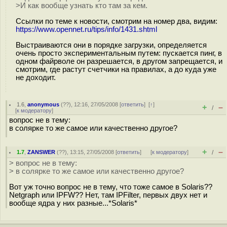
>И как вообще узнать кто там за кем.
Ссылки по теме к новости, смотрим на номер два, видим:
https://www.opennet.ru/tips/info/1431.shtml
Выстраиваются они в порядке загрузки, определяется
очень просто экспериментальным путем: пускается пинг, в
одном файрволе он разрешается, в другом запрещается, и
смотрим, где растут счетчики на правилах, а до куда уже
не доходит.
1.6
,
anonymous
(
??
), 12:16, 27/05/2008 [
ответить
]
[
↑
]
+
–
/
[
к модератору
]
вопрос не в тему:
в солярке то же самое или качественно другое?
+
–
1.7
,
ZANSWER
(
??
), 13:15, 27/05/2008 [
ответить
]
[
к модератору
]
/
> вопрос не в тему:
> в солярке то же самое или качественно другое?
Вот уж точно вопрос не в тему, что тоже самое в Solaris??
Netgraph или IPFW?? Нет, там IPFilter, первых двух нет и
вообще ядра у них разные...*Solaris*