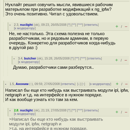
Нуклайт решил озвучить мысли, явившиеся рабочим
матерьялом при разработке модификаций к ng_ipfw?
Это очень позитивно. Читал с удовольствием.
2.3
,
nuclight
(
ok
), 09:23, 26/05/2008 [
^
] [
^^
] [
^^^
] [
ответить
]
+
–
/
[
к модератору
]
Не, не настолько. Эта схема полезна не только
разработчикам, но и рядовым админам, в первую
очередь. Конкретно для разработчиков когда-нибудь
в другой раз :)
3.4
,
butcher
(
ok
), 15:28, 26/05/2008 [
^
] [
^^
] [
^^^
] [
ответить
]
+
–
/
[
к модератору
]
Думаю, разработчики сами разберутся..
+
–
1.5
,
Аноним
(
-
), 09:59, 27/05/2008 [
ответить
]
[
↓
] [
↑
] [
к модератору
]
/
Написал бы еще кто нибудь как выстраивать модули ipl, ipfw,
netgraph и т.д. на интерфейсе в нужном порядке.
И как вообще узнать кто там за кем.
2.8
,
nuclight
(
ok
), 21:19, 27/05/2008 [
^
] [
^^
] [
^^^
] [
ответить
]
+
–
/
[
к модератору
]
>Написал бы еще кто нибудь как выстраивать
модули ipl, ipfw, netgraph и
>т.д. на интерфейсе в нужном порядке.