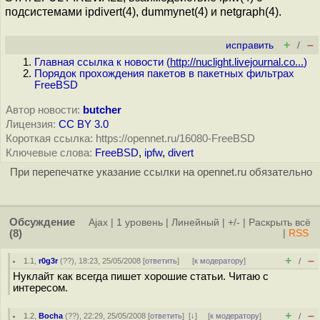
подсистемами ipdivert(4), dummynet(4) и netgraph(4).
+
–
исправить
/
Главная ссылка к новости (
http://nuclight.livejournal.co...
)
Порядок прохождения пакетов в пакетных фильтрах
FreeBSD
Автор новости:
butcher
Лицензия:
CC BY 3.0
Короткая ссылка: https://opennet.ru/16080-FreeBSD
Ключевые слова:
FreeBSD
,
ipfw
,
divert
При перепечатке указание ссылки на opennet.ru обязательно
Обсуждение
Ajax
|
1 уровень
|
Линейный
|
+/-
|
Раскрыть всё
(8)
|
RSS
+
–
1.1
,
r0g3r
(
??
), 18:23, 25/05/2008 [
ответить
]
[
к модератору
]
/
Нуклайт как всегда пишет хорошие статьи. Читаю с
интересом.
+
–
1.2
,
Bocha
(
??
), 22:29, 25/05/2008 [
ответить
]
[
↓
] [
к модератору
]
/