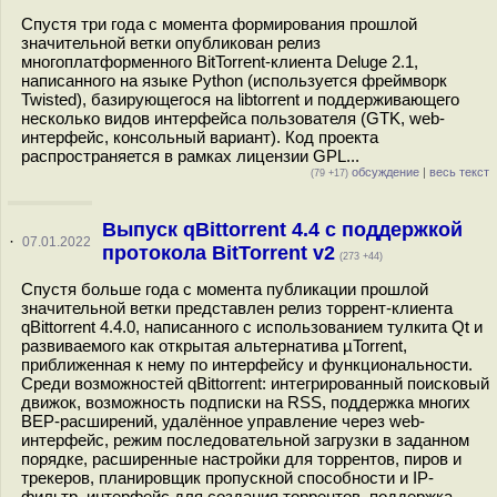
Спустя три года с момента формирования прошлой
значительной ветки опубликован релиз
многоплатформенного BitTorrent-клиента Deluge 2.1,
написанного на языке Python (используется фреймворк
Twisted), базирующегося на libtorrent и поддерживающего
несколько видов интерфейса пользователя (GTK, web-
интерфейс, консольный вариант). Код проекта
распространяется в рамках лицензии GPL...
обсуждение
|
весь текст
(79 +17)
Выпуск qBittorrent 4.4 с поддержкой
·
07.01.2022
протокола BitTorrent v2
(273 +44)
Спустя больше года с момента публикации прошлой
значительной ветки представлен релиз торрент-клиента
qBittorrent 4.4.0, написанного с использованием тулкита Qt и
развиваемого как открытая альтернатива µTorrent,
приближенная к нему по интерфейсу и функциональности.
Среди возможностей qBittorrent: интегрированный поисковый
движок, возможность подписки на RSS, поддержка многих
BEP-расширений, удалённое управление через web-
интерфейс, режим последовательной загрузки в заданном
порядке, расширенные настройки для торрентов, пиров и
трекеров, планировщик пропускной способности и IP-
фильтр, интерфейс для создания торрентов, поддержка