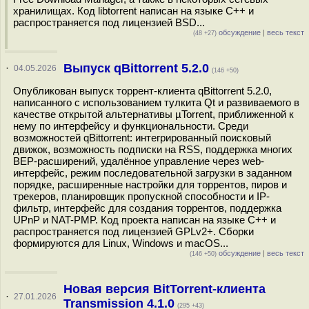
хранилищах. Код libtorrent написан на языке C++ и
распространяется под лицензией BSD...
обсуждение
|
весь текст
(48 +27)
Выпуск qBittorrent 5.2.0
·
04.05.2026
(146 +50)
Опубликован выпуск торрент-клиента qBittorrent 5.2.0,
написанного с использованием тулкита Qt и развиваемого в
качестве открытой альтернативы µTorrent, приближенной к
нему по интерфейсу и функциональности. Среди
возможностей qBittorrent: интегрированный поисковый
движок, возможность подписки на RSS, поддержка многих
BEP-расширений, удалённое управление через web-
интерфейс, режим последовательной загрузки в заданном
порядке, расширенные настройки для торрентов, пиров и
трекеров, планировщик пропускной способности и IP-
фильтр, интерфейс для создания торрентов, поддержка
UPnP и NAT-PMP. Код проекта написан на языке С++ и
распространяется под лицензией GPLv2+. Сборки
формируются для Linux, Windows и macOS...
обсуждение
|
весь текст
(146 +50)
Новая версия BitTorrent-клиента
·
27.01.2026
Transmission 4.1.0
(295 +43)