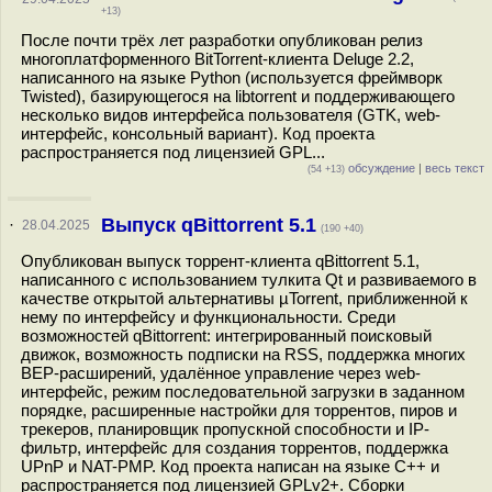
+13)
После почти трёх лет разработки опубликован релиз
многоплатформенного BitTorrent-клиента Deluge 2.2,
написанного на языке Python (используется фреймворк
Twisted), базирующегося на libtorrent и поддерживающего
несколько видов интерфейса пользователя (GTK, web-
интерфейс, консольный вариант). Код проекта
распространяется под лицензией GPL...
обсуждение
|
весь текст
(54 +13)
Выпуск qBittorrent 5.1
·
28.04.2025
(190 +40)
Опубликован выпуск торрент-клиента qBittorrent 5.1,
написанного с использованием тулкита Qt и развиваемого в
качестве открытой альтернативы µTorrent, приближенной к
нему по интерфейсу и функциональности. Среди
возможностей qBittorrent: интегрированный поисковый
движок, возможность подписки на RSS, поддержка многих
BEP-расширений, удалённое управление через web-
интерфейс, режим последовательной загрузки в заданном
порядке, расширенные настройки для торрентов, пиров и
трекеров, планировщик пропускной способности и IP-
фильтр, интерфейс для создания торрентов, поддержка
UPnP и NAT-PMP. Код проекта написан на языке С++ и
распространяется под лицензией GPLv2+. Сборки