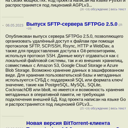
на своих мощностях. Код проекта написан на языке Python и
распространяется под лицензией AGPLv3...
обсуждение
|
весь текст
(26 +19)
Выпуск SFTP-сервера SFTPGo 2.5.0
·
06.05.2023
(25
+19)
Опубликован выпуск сервера SFTPGo 2.5.0, позволяющего
организовать удалённый доступ к файлам при помощи
протоколов SFTP, SCP/SSH, Rsync, HTTP и WebDav, а
также для предоставления доступа к Git-репозиториям,
используя протокол SSH. Данные могут отдаваться как с
локальной файловой системы, так и из внешних хранилищ,
совместимых с Amazon S3, Google Cloud Storage и Azure
Blob Storage. Возможно хранение данных в зашифрованном
виде. Для хранения пользовательской базы и метаданных
используются СУБД с поддержкой SQL или формата ключ/
значение, такие как PostgreSQL, MySQL, SQLite,
CockroachDB или bbolt, но имеется и возможность хранения
метаданных в оперативной памяти, не требующая
подключения внешней БД. Код проекта написан на языке Go
и распространяется под лицензией GPLv3...
обсуждение
|
весь текст
(25 +19)
Новая версия BitTorrent-клиента