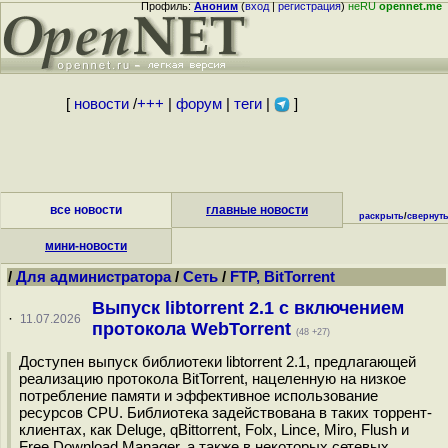
Профиль:
Аноним
(
вход
|
регистрация
)
неRU
opennet.me
[
новости
/
+++
|
форум
|
теги
|
]
все новости
главные новости
раскрыть
/
свернут
мини-новости
/
Для администратора
/
Сеть
/
FTP, BitTorrent
Выпуск libtorrent 2.1 с включением
·
11.07.2026
протокола WebTorrent
(48 +27)
Доступен выпуск библиотеки libtorrent 2.1, предлагающей
реализацию протокола BitTorrent, нацеленную на низкое
потребление памяти и эффективное использование
ресурсов CPU. Библиотека задействована в таких торрент-
клиентах, как Deluge, qBittorrent, Folx, Lince, Miro, Flush и
Free Download Manager, а также в некоторых сетевых