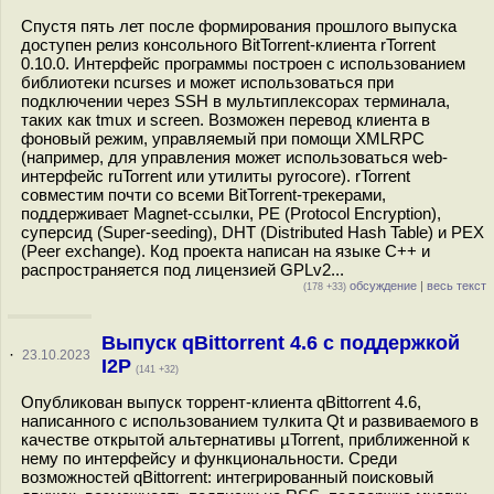
Спустя пять лет после формирования прошлого выпуска
доступен релиз консольного BitTorrent-клиента rTorrent
0.10.0. Интерфейс программы построен с использованием
библиотеки ncurses и может использоваться при
подключении через SSH в мультиплексорах терминала,
таких как tmux и screen. Возможен перевод клиента в
фоновый режим, управляемый при помощи XMLRPC
(например, для управления может использоваться web-
интерфейс ruTorrent или утилиты pyrocore). rTorrent
совместим почти со всеми BitTorrent-трекерами,
поддерживает Magnet-ссылки, PE (Protocol Encryption),
суперсид (Super-seeding), DHT (Distributed Hash Table) и PEX
(Peer exchange). Код проекта написан на языке C++ и
распространяется под лицензией GPLv2...
обсуждение
|
весь текст
(178 +33)
Выпуск qBittorrent 4.6 с поддержкой
·
23.10.2023
I2P
(141 +32)
Опубликован выпуск торрент-клиента qBittorrent 4.6,
написанного с использованием тулкита Qt и развиваемого в
качестве открытой альтернативы µTorrent, приближенной к
нему по интерфейсу и функциональности. Среди
возможностей qBittorrent: интегрированный поисковый