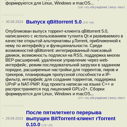
формируются для Linux, Windows и macOS...
обсуждение
|
весь текст
(190 +40)
Выпуск qBittorrent 5.0
·
30.09.2024
(270 +64)
Опубликован выпуск торрент-клиента qBittorrent 5.0,
написанного с использованием тулкита Qt и развиваемого в
качестве открытой альтернативы µTorrent, приближенной к
нему по интерфейсу и функциональности. Среди
возможностей qBittorrent: интегрированный поисковый
движок, возможность подписки на RSS, поддержка многих
BEP-расширений, удалённое управление через web-
интерфейс, режим последовательной загрузки в заданном
порядке, расширенные настройки для торрентов, пиров и
трекеров, планировщик пропускной способности и IP-
фильтр, интерфейс для создания торрентов, поддержка
UPnP и NAT-PMP. Код проекта написан на языке С++ и
распространяется под лицензией GPLv2+. Сборки
формируются для Linux, Windows и macOS...
обсуждение
|
весь текст
(270 +64)
После пятилетнего перерыва
выпущен BitTorrent-клиент rTorrent
·
29.09.2024
0.10.0
(178 +33)