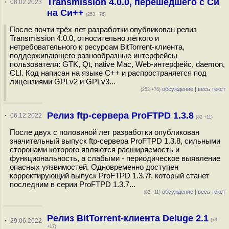
Transmission 4.0.0, перешедшего с Си
·
08.02.2023
на Си++
(253 +76)
После почти трёх лет разработки опубликован релиз
Transmission 4.0.0, относительно лёгкого и
нетребовательного к ресурсам BitTorrent-клиента,
поддерживающего разнообразные интерфейсы
пользователя: GTK, Qt, native Mac, Web-интерфейс, daemon,
CLI. Код написан на языке С++ и распространяется под
лицензиями GPLv2 и GPLv3...
обсуждение
|
весь текст
(253 +76)
Релиз ftp-сервера ProFTPD 1.3.8
·
06.12.2022
(82 +11)
После двух с половиной лет разработки опубликован
значительный выпуск ftp-сервера ProFTPD 1.3.8, сильными
сторонами которого являются расширяемость и
функциональность, а слабыми - периодическое выявление
опасных уязвимостей. Одновременно доступен
корректирующий выпуск ProFTPD 1.3.7f, который станет
последним в серии ProFTPD 1.3.7...
обсуждение
|
весь текст
(82 +11)
Релиз BitTorrent-клиента Deluge 2.1
·
29.06.2022
(79
+17)