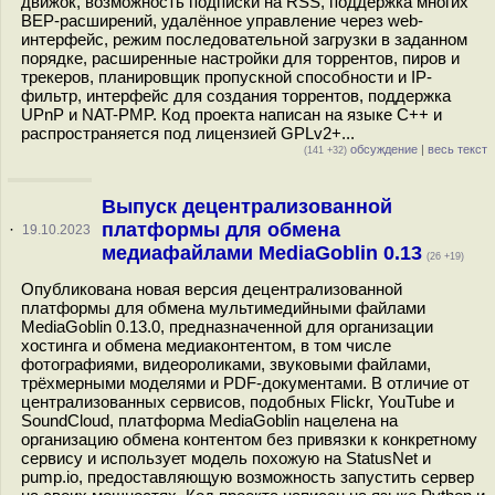
движок, возможность подписки на RSS, поддержка многих
BEP-расширений, удалённое управление через web-
интерфейс, режим последовательной загрузки в заданном
порядке, расширенные настройки для торрентов, пиров и
трекеров, планировщик пропускной способности и IP-
фильтр, интерфейс для создания торрентов, поддержка
UPnP и NAT-PMP. Код проекта написан на языке С++ и
распространяется под лицензией GPLv2+...
обсуждение
|
весь текст
(141 +32)
Выпуск децентрализованной
платформы для обмена
·
19.10.2023
медиафайлами MediaGoblin 0.13
(26 +19)
Опубликована новая версия децентрализованной
платформы для обмена мультимедийными файлами
MediaGoblin 0.13.0, предназначенной для организации
хостинга и обмена медиаконтентом, в том числе
фотографиями, видеороликами, звуковыми файлами,
трёхмерными моделями и PDF-документами. В отличие от
централизованных сервисов, подобных Flickr, YouTube и
SoundCloud, платформа MediaGoblin нацелена на
организацию обмена контентом без привязки к конкретному
сервису и использует модель похожую на StatusNet и
pump.io, предоставляющую возможность запустить сервер