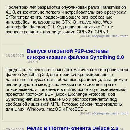
После трёх лет разработки опубликован релиз Transmission
4.1.0, относительно лёгкого и нетребовательного к ресурсам
BitTorrent-клиента, поддерживающего разнообразные
интерфейсы пользователя: GTK, Qt, native Mac, Web-
интерфейс, daemon, CLI. Код написан на языке С++ и
распространяется под лицензиями GPLv2 и GPLv3...
обсуждение
|
весь текст
(295 +43)
Выпуск открытой P2P-системы
·
13.08.2025
синхронизации файлов Syncthing 2.0
(106 +44)
Представлен релиз системы автоматической синхронизации
файлов Syncthing 2.0, в которой синхронизированные
данные не загружаются в облачные хранилища, а напрямую
реплицируются между системами пользователя при их
одновременном появлении в online, используя развиваемый
проектом протокол BEP (Block Exchange Protocol). Код
Syncthing написан на языке Go и распространяется под
свободной лицензией MPL. Готовые сборки подготовлены
для Linux, Windows, macOS и FreeBSD...
обсуждение
|
весь текст
(106 +44)
Релиз BitTorrent-клиента Deluge 2.2
·
29.04.2025
(54