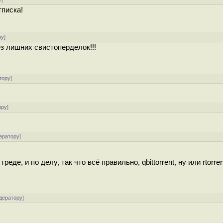
тписка!
ру
]
з лишних свистоперделок!!!
тору
]
ору
]
ератору
]
е, и по делу, так что всё правильно, qbittorrent, ну или rtorre
дератору
]