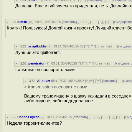
Да ваще. Ещё и гуй зачем-то приделали, не ъ. Дизлайк-о
1.5
,
dim4k
(
ok
), 09:59, 29/04/2025 [
ответить
] [
﹢﹢﹢
] [
· · ·
]
[
↓
] [
↑
] [
к модерато
Крутяк! Пользуюсь! Долгой жизни проекту! Лучший клиент бе
2.21
,
scriptkiddis
(
?
), 13:14, 29/04/2025 [
^
] [
^^
] [
^^^
] [
ответить
]
[
к модера
Лучший это qbittorrent.
2.52
,
penetrator
(
?
), 03:51, 30/04/2025 [
^
] [
^^
] [
^^^
] [
ответить
]
[
к модерат
transmission поспорит с вами
3.54
,
Аноним
(
54
), 06:31, 30/04/2025 [
^
] [
^^
] [
^^^
] [
ответить
]
[
к мод
> transmission поспорит с вами
Вашему трансмишену в шапку накидали в соседнем тред
либо жирное, либо недоделанное.
1.7
,
Первая буква
(
?
), 10:17, 29/04/2025 [
ответить
] [
﹢﹢﹢
] [
· · ·
]
[
↓
] [
↑
] [
к мо
Неделя торрент-клиентов?