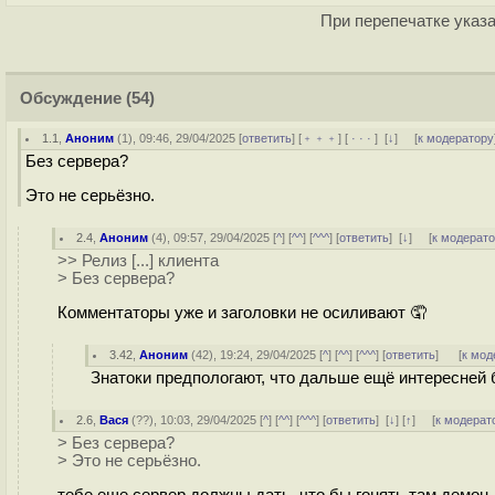
При перепечатке указа
Обсуждение
(54)
1.1
,
Аноним
(
1
), 09:46, 29/04/2025 [
ответить
] [
﹢﹢﹢
] [
· · ·
]
[
↓
] [
к модератору
Без сервера?
Это не серьёзно.
2.4
,
Аноним
(
4
), 09:57, 29/04/2025 [
^
] [
^^
] [
^^^
] [
ответить
]
[
↓
] [
к модерат
>> Релиз [...] клиента
> Без сервера?
Комментаторы уже и заголовки не осиливают 🤦
3.42
,
Аноним
(
42
), 19:24, 29/04/2025 [
^
] [
^^
] [
^^^
] [
ответить
]
[
к мод
Знатоки предпологают, что дальше ещё интересней б
2.6
,
Вася
(
??
), 10:03, 29/04/2025 [
^
] [
^^
] [
^^^
] [
ответить
]
[
↓
] [
↑
] [
к модерат
> Без сервера?
> Это не серьёзно.
тебе еще сервер должны дать, что бы гонять там демон