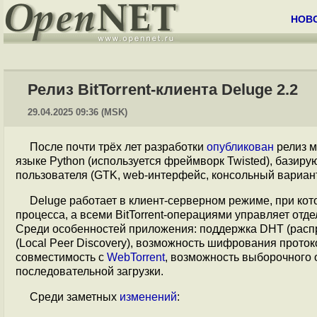
НОВ
Релиз BitTorrent-клиента Deluge 2.2
29.04.2025 09:36 (MSK)
После почти трёх лет разработки
опубликован
релиз м
языке Python (используется фреймворк Twisted), базир
пользователя (GTK, web-интерфейс, консольный вариант
Deluge работает в клиент-серверном режиме, при кот
процесса, а всеми BitTorrent-операциями управляет от
Среди особенностей приложения: поддержка DHT (распр
(Local Peer Discovery), возможность шифрования протокол
совместимость с
WebTorrent
, возможность выборочного 
последовательной загрузки.
Среди заметных
изменений
: