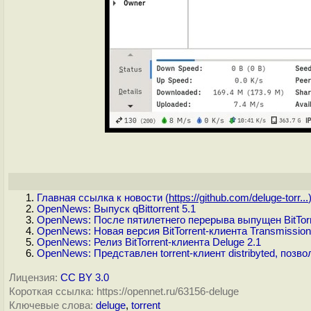
Главная ссылка к новости (
https://github.com/deluge-torr...
OpenNews: Выпуск qBittorrent 5.1
OpenNews: После пятилетнего перерыва выпущен BitTorren
OpenNews: Новая версия BitTorrent-клиента Transmission
OpenNews: Релиз BitTorrent-клиента Deluge 2.1
OpenNews: Представлен torrent-клиент distribyted, поз
Лицензия:
CC BY 3.0
Короткая ссылка: https://opennet.ru/63156-deluge
Ключевые слова:
deluge
,
torrent