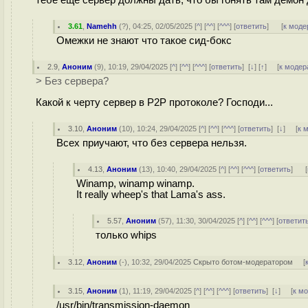
3.61
,
Namehh
(
?
), 04:25, 02/05/2025 [
^
] [
^^
] [
^^^
] [
ответить
]
[
к моде
Омежки не знают что такое сид-бокс
2.9
,
Аноним
(
9
), 10:19, 29/04/2025 [
^
] [
^^
] [
^^^
] [
ответить
]
[
↓
] [
↑
] [
к модер
> Без сервера?
Какой к черту сервер в P2P протоколе? Господи...
3.10
,
Аноним
(
10
), 10:24, 29/04/2025 [
^
] [
^^
] [
^^^
] [
ответить
]
[
↓
] [
к 
Всех приучают, что без сервера нельзя.
4.13
,
Аноним
(
13
), 10:40, 29/04/2025 [
^
] [
^^
] [
^^^
] [
ответить
]
[
Winamp, winamp winamp.
It really wheep's that Lama's ass.
5.57
,
Аноним
(
57
), 11:30, 30/04/2025 [
^
] [
^^
] [
^^^
] [
ответит
только whips
3.12
,
Аноним
(
-
), 10:32, 29/04/2025
Скрыто ботом-модератором
[
3.15
,
Аноним
(
1
), 11:19, 29/04/2025 [
^
] [
^^
] [
^^^
] [
ответить
]
[
↓
] [
к м
/usr/bin/transmission-daemon