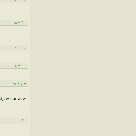
/
+2
+
–
/
+4
+
–
/
+4
+
–
/
+1
+
–
/
+1
nt, остальное
+
–
/