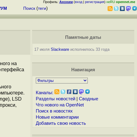
Профиль:
Аноним
(
вход
|
регистрация
)
неRU
opennet.me
РУМ
Поиск
(
теги
)
Памятные даты
17 июля
Slackware
исполнилось 33 года
нного на
интерфейса
Навигация
ьного
омпьютере.
Каналы:
nge), LSD
Разделы новостей
|
Сводные
 прокси,
Что нового на OpenNet
Поиск в новостях
Новые комментарии
Добавить свою новость