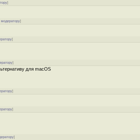
атору
]
к модератору
]
ератору
]
ератору
]
альтернативу для macOS
ератору
]
ератору
]
дератору
]