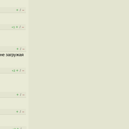
+
–
/
+
–
/
+1
+
–
/
не загружая
+
–
/
+2
+
–
/
+
–
/
+
–