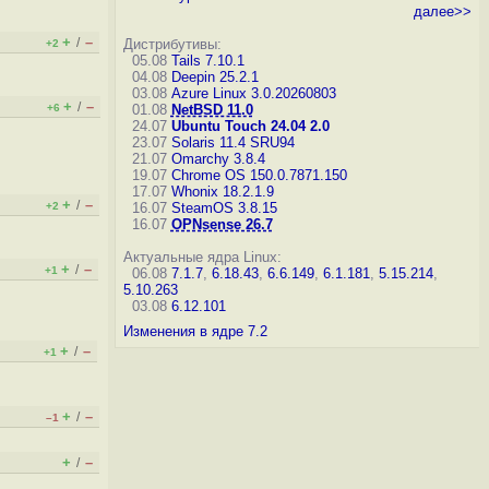
далее>>
+
–
/
Дистрибутивы:
+2
05.08
Tails 7.10.1
04.08
Deepin 25.2.1
03.08
Azure Linux 3.0.20260803
+
–
/
+6
01.08
NetBSD 11.0
24.07
Ubuntu Touch 24.04 2.0
23.07
Solaris 11.4 SRU94
21.07
Omarchy 3.8.4
19.07
Chrome OS 150.0.7871.150
17.07
Whonix 18.2.1.9
+
–
/
+2
16.07
SteamOS 3.8.15
16.07
OPNsense 26.7
Актуальные ядра Linux:
+
–
/
+1
06.08
7.1.7
,
6.18.43
,
6.6.149
,
6.1.181
,
5.15.214
,
5.10.263
03.08
6.12.101
Изменения в ядре 7.2
+
–
/
+1
+
–
/
–1
+
–
/