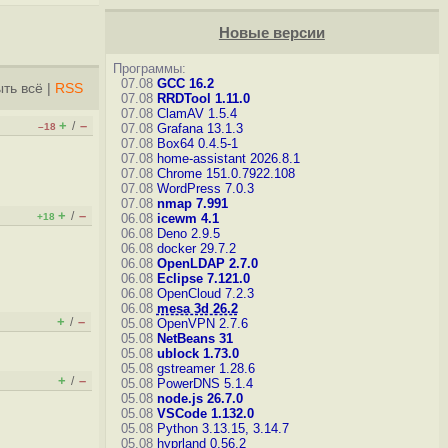
Новые версии
Программы:
07.08
GCC 16.2
ть всё
|
RSS
07.08
RRDTool 1.11.0
07.08
ClamAV 1.5.4
+
–
/
–18
07.08
Grafana 13.1.3
07.08
Box64 0.4.5-1
07.08
home-assistant 2026.8.1
07.08
Chrome 151.0.7922.108
07.08
WordPress 7.0.3
07.08
nmap 7.991
+
–
/
+18
06.08
icewm 4.1
06.08
Deno 2.9.5
06.08
docker 29.7.2
06.08
OpenLDAP 2.7.0
06.08
Eclipse 7.121.0
06.08
OpenCloud 7.2.3
06.08
mesa 3d 26.2
+
–
/
05.08
OpenVPN 2.7.6
05.08
NetBeans 31
05.08
ublock 1.73.0
05.08
gstreamer 1.28.6
+
–
/
05.08
PowerDNS 5.1.4
05.08
node.js 26.7.0
05.08
VSCode 1.132.0
05.08
Python 3.13.15, 3.14.7
05.08
hyprland 0.56.2