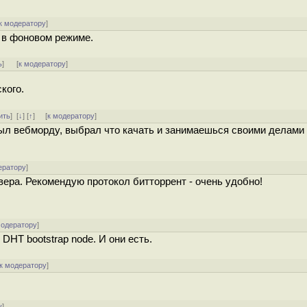
к модератору
]
 в фоновом режиме.
ь
]
[
к модератору
]
кого.
ить
]
[
↓
] [
↑
] [
к модератору
]
ыл вебморду, выбрал что качать и занимаешься своими делами 
ератору
]
вера. Рекомендую протокол битторрент - очень удобно!
модератору
]
 DHT bootstrap node. И они есть.
к модератору
]
у
]