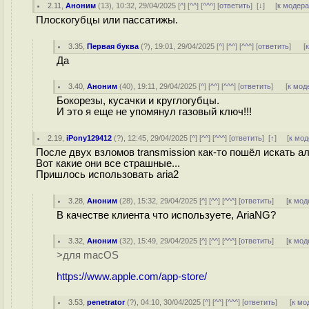
2.11
,
Аноним
(
13
), 10:32, 29/04/2025 [
^
] [
^^
] [
^^^
] [
ответить
]
[
↓
] [
к модер
Плоскогубцы или пассатижы.
3.35
,
Первая буква
(
?
), 19:01, 29/04/2025 [
^
] [
^^
] [
^^^
] [
ответить
]
[
Да
3.40
,
Аноним
(
40
), 19:11, 29/04/2025 [
^
] [
^^
] [
^^^
] [
ответить
]
[
к мод
Бокорезы, кусачки и круглогубцы.
И это я еще не упомянул газовый ключ!!!
2.19
,
iPony129412
(
?
), 12:45, 29/04/2025 [
^
] [
^^
] [
^^^
] [
ответить
]
[
↑
] [
к мод
После двух взломов transmission как-то пошёл искать 
Вот какие они все страшные...
Пришлось иcпользовать aria2
3.28
,
Аноним
(
28
), 15:32, 29/04/2025 [
^
] [
^^
] [
^^^
] [
ответить
]
[
к мод
В качеcтве клиента что используете, AriaNG?
3.32
,
Аноним
(
32
), 15:49, 29/04/2025 [
^
] [
^^
] [
^^^
] [
ответить
]
[
к мод
>для macOS
https://www.apple.com/app-store/
3.53
,
penetrator
(
?
), 04:10, 30/04/2025 [
^
] [
^^
] [
^^^
] [
ответить
]
[
к мо