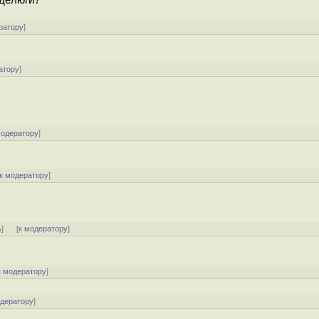
ратору
]
атору
]
модератору
]
к модератору
]
ь
]
[
к модератору
]
к модератору
]
одератору
]