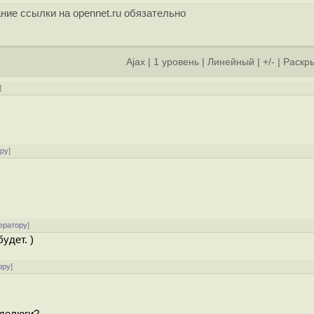
ние ссылки на opennet.ru обязательно
Ajax
|
1 уровень
|
Линейный
|
+/-
|
Раскры
]
ору
]
ератору
]
удет. )
ору
]
 делюги?