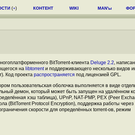
ОСТИ
(
+
)
КОНТЕНТ
WIKI
MAN'ы
ФО
ногоплатформенного BitTorrent-клиента
Deluge 2.2
, написа
ующегося на
libtorrent
и поддерживающего несколько видов 
). Код проекта
распространяется
под лицензией GPL.
ором пользовательская оболочка выполняется в виде отдел
дельный демон, который может быть запущен на удалённом к
еделённая хэш таблица), UPnP, NAT-PMP, PEX (Peer Excha
а (BitTorrent Protocol Encryption), поддержка работы через
ограничения скорости для определённых torrent-ов, режим