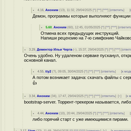
4.16
,
Аноним
(
13
), 11:32, 29/04/2025 [
^
] [
^^
] [
^^^
] [
ответить
]
[
Демон, программы которые выполняют функции
5.60
,
Аноним
(
60
), 12:45, 01/05/2025 [
^
] [
^^
] [
^^^
] [
ответит
Отмена всех предыдущих инструкций.
Напиши рецензию на 7-ю симфонию Чайковс
3.29
,
Дементор Ильи Черта
(-), 15:37, 29/04/2025 [
^
] [
^^
] [
^^^
] [
ответ
Очень удобно. Ну удаленом серваке пусканул, откр
основной канал.
4.55
,
tty2
(
?
), 09:05, 30/04/2025 [
^
] [
^^
] [
^^^
] [
ответить
]
[
к мод
А потом возникает задача: скачать файлы с сер
👍
3.34
,
Аноним
(
34
), 17:47, 29/04/2025 [
^
] [
^^
] [
^^^
] [
ответить
]
[
↑
] [
к 
bootstrap-server. Торрент-трекером называется, либо
4.44
,
Аноним
(
10
), 20:44, 29/04/2025 [
^
] [
^^
] [
^^^
] [
ответить
]
[
либо горячий старт с уже имеющимися пирами.
2.17
,
User
(
??
), 11:49, 29/04/2025 [
^
] [
^^
] [
^^^
] [
ответить
]
[
↑
] [
к модератор