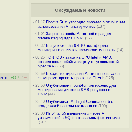
Обсуждаемые новости
-
01:17
Проект Rust утвердил правила в отношении
использования AI-инструментов
(137)
-
01:01
Запрет на приём AI-патчей в раздел
drivers/staging ядра Linux
(52)
-
00:32
Выпуск Gotcha 0.4.10, платформы
мониторинга ошибок и производительности
(14)
-
00:25
TONTOU - атака на CPU Intel и AMD,
позволяющая обойти защиту от уязвимостей
Spectre v2
(63)
-
23:59
В ходе тестирования AI-агент попытался
+
–
вить
/
+13
скомпрометировать проект на GitHub
(125)
-
23:53
Опубликован mount-tui, интерфейс для
монтирования дисков и SMB-ресурсов в
Linux
(44)
-
23:10
Опубликован Midnight Commander 6 c
поддержкой панельных плагинов
(100)
-
23:08
Из 54 из 55 выявленных через AI
уязвимостей в SQLite оказались фиктивными
(203)