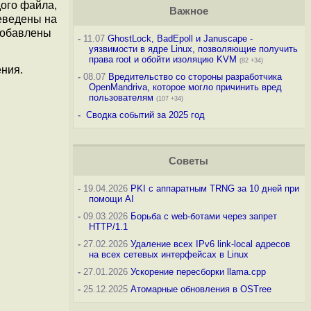
дого файла,
Важное
реведены на
добавлены
-
11.07
GhostLock, BadEpoll и Januscape -
уязвимости в ядре Linux, позволяющие получить
права root и обойти изоляцию KVM
(82 +34)
ния.
-
08.07
Вредительство со стороны разработчика
OpenMandriva, которое могло причинить вред
пользователям
(107 +34)
-
Сводка событий за 2025 год
Советы
-
19.04.2026
PKI с аппаратным TRNG за 10 дней при
помощи AI
-
09.03.2026
Борьба с web-ботами через запрет
HTTP/1.1
-
27.02.2026
Удаление всех IPv6 link-local адресов
на всех сетевых интерфейсах в Linux
-
27.01.2026
Ускорение пересборки llama.cpp
-
25.12.2025
Атомарные обновления в OSTree