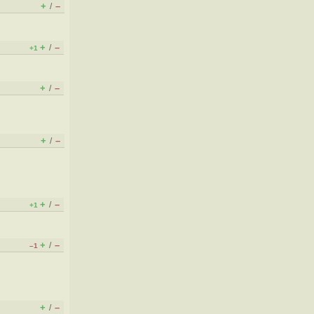
+
–
/
+
–
/
+1
+
–
/
+
–
/
+
–
/
+1
+
–
/
–1
+
–
/