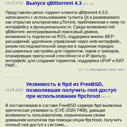
Выпуск qBittorrent 4.3
·
19.10.2020
(137 +47)
Представлен релиз торрент-клиента qBittorrent 4.3.0,
написанного с использованием тулкита Qt и развиваемого
как открытая альтернатива µTorrent, приближенная к нему по
интерфейсу и функциональности. Среди возможностей
qBittorrent: интегрированный поисковый движок,
возможность подписки на RSS, поддержка многих BEP-
расширений, удалённое управление через web-интерфейс,
режим последовательной загрузки в заданном порядке,
расширенные настройки для торрентов, пиров и трекеров,
планировщик пропускной способности и IP-фильтр,
интерфейс для создания торрентов, поддержка UPnP и NAT-
PMP...
обсуждение
|
весь текст
(137 +47)
Уязвимость в ftpd из FreeBSD,
позволявшая получить root-доступ
·
16.09.2020
при использовании ftpchroot
(56 +17)
В поставляемом в составе FreeBSD сервере ftpd выявлена
критическая уязвимость (CVE-2020-7468), дающая
возможность пользователям, ограниченным своим
домашним каталогом при помощи опции ftpchroot, получить
полный root-доступ к системе...