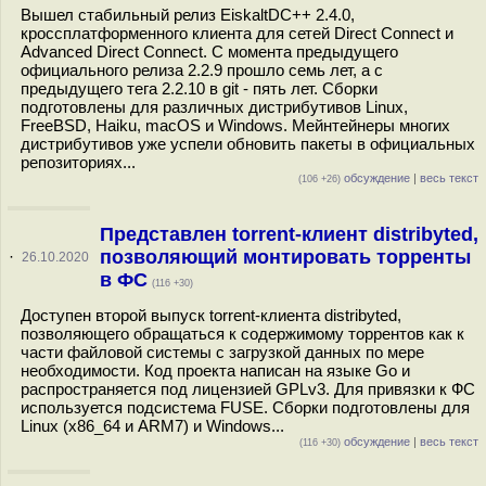
Вышел стабильный релиз EiskaltDC++ 2.4.0,
кроссплатформенного клиента для сетей Direct Connect и
Advanced Direct Connect. С момента предыдущего
официального релиза 2.2.9 прошло семь лет, а с
предыдущего тега 2.2.10 в git - пять лет. Сборки
подготовлены для различных дистрибутивов Linux,
FreeBSD, Haiku, macOS и Windows. Мейнтейнеры многих
дистрибутивов уже успели обновить пакеты в официальных
репозиториях...
обсуждение
|
весь текст
(106 +26)
Представлен torrent-клиент distribyted,
позволяющий монтировать торренты
·
26.10.2020
в ФС
(116 +30)
Доступен второй выпуск torrent-клиента distribyted,
позволяющего обращаться к содержимому торрентов как к
части файловой системы с загрузкой данных по мере
необходимости. Код проекта написан на языке Go и
распространяется под лицензией GPLv3. Для привязки к ФС
используется подсистема FUSE. Сборки подготовлены для
Linux (x86_64 и ARM7) и Windows...
обсуждение
|
весь текст
(116 +30)