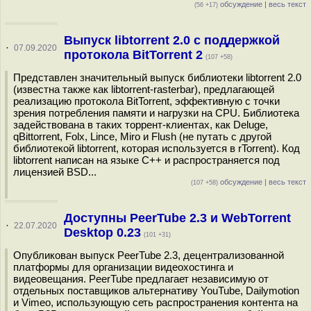
обсуждение
|
весь текст
(56 +17)
Выпуск libtorrent 2.0 с поддержкой
·
07.09.2020
протокола BitTorrent 2
(107 +58)
Представлен значительный выпуск библиотеки libtorrent 2.0
(известна также как libtorrent-rasterbar), предлагающей
реализацию протокола BitTorrent, эффективную с точки
зрения потребления памяти и нагрузки на CPU. Библиотека
задействована в таких торрент-клиентах, как Deluge,
qBittorrent, Folx, Lince, Miro и Flush (не путать с другой
библиотекой libtorrent, которая используется в rTorrent). Код
libtorrent написан на языке C++ и распространяется под
лицензией BSD...
обсуждение
|
весь текст
(107 +58)
Доступны PeerTube 2.3 и WebTorrent
·
22.07.2020
Desktop 0.23
(101 +31)
Опубликован выпуск PeerTube 2.3, децентрализованной
платформы для организации видеохостинга и
видеовещания. PeerTube предлагает независимую от
отдельных поставщиков альтернативу YouTube, Dailymotion
и Vimeo, использующую сеть распространения контента на