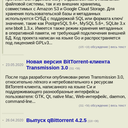
файловой системы, так и из внешних хранилищ,
совместимых с Amazon S3 и Google Cloud Storage. Для
хранения пользовательской базы и метаданных
используются СУБД с поддержкой SQL или формата ключ/
значение, такие как PostgreSQL 9.4+, MySQL 5.6+, SQLite 3.x
или bbolt 1.3.x. Имеется также режим хранения метаданных
в оперативной памяти, не требующий подключения внешней
БД. Код проекта написан на языке Go и распространяется
под лицензией GPLv3...
обсуждение
|
весь текст
(105 +16)
Новая версия BitTorrent-клиента
·
23.05.2020
Transmission 3.0
(311 +56)
После года разработки опубликован релиз Transmission 3.0,
относительно лёгкого и нетребовательного к ресурсам
BitTorrent-клиента, написанного на языке Cи и
поддерживающего разнообразные интерфейсы
пользователя: GTK, Qt, native Mac, Web-интерфейс, daemon,
command-line...
обсуждение
|
весь текст
(311 +56)
Выпуск qBittorrent 4.2.5
·
26.04.2020
(118 +36)