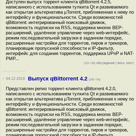
Доступен выпуск торрент-клиента qBittorrent 4.2.5,
написанного с использованием тулкита Qt и развиваемого
как открытая альтернатива µTorrent, приближенная к нему по
интерфейсу и функциональности. Среди возможностей
qBittorrent: интегрированный поисковый движок,
возможность подписки на RSS, поддержка многих BEP-
расширений, удалённое управление через web-интерфейс,
режим последовательной загрузки в заданном порядке,
расширенные настройки для торрентов, пиров и трекеров,
планировщик пропускной способности и IP-фильтр,
интерфейс для создания торрентов, поддержка UPnP и NAT-
PMP...
обсуждение
|
весь текст
(118 +36)
Выпуск qBittorrent 4.2
·
04.12.2019
(266 +54)
Представлен релиз торрент-клиента qBittorrent 4.2.0,
написанного с использованием тулкита Qt и развиваемого
как открытая альтернатива µTorrent, приближенная к нему по
интерфейсу и функциональности. Среди возможностей
qBittorrent: интегрированный поисковый движок,
возможность подписки на RSS, поддержка многих BEP-
расширений, удалённое управление через web-интерфейс,
режим последовательной загрузки в заданном порядке,
расширенные настройки для торрентов, пиров и трекеров,
планировщик пропускной способности и IP-фильтр,