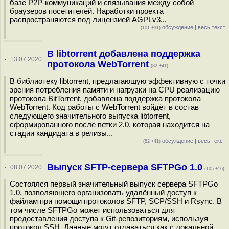
базе P2P-коммуникаций и связывания между собой
браузеров посетителей. Наработки проекта
распространяются под лицензией AGPLv3...
обсуждение
|
весь текст
(101 +31)
В libtorrent добавлена поддержка
·
13.07.2020
протокола WebTorrent
(82 +41)
В библиотеку libtorrent, предлагающую эффективную с точки
зрения потребления памяти и нагрузки на CPU реализацию
протокола BitTorrent, добавлена поддержка протокола
WebTorrent. Код работы с WebTorrent войдёт в состав
следующего значительного выпуска libtorrent,
сформированного после ветки 2.0, которая находится на
стадии кандидата в релизы...
обсуждение
|
весь текст
(82 +41)
Выпуск SFTP-сервера SFTPGo 1.0
·
08.07.2020
(105 +16)
Состоялся первый значительный выпуск сервера SFTPGo
1.0, позволяющего организовать удалённый доступ к
файлам при помощи протоколов SFTP, SCP/SSH и Rsync. В
том числе SFTPGo может использоваться для
предоставления доступа к Git-репозиториям, используя
протокол SSH. Данные могут отдаваться как с локальной