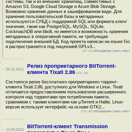
системы, так и из внешних хранилищ, совместимых с
Amazon S3, Google Cloud Storage и Azure Blob Storage.
Возможно хранение данных в зашифрованном виде. Для
хранения пользовательской базы и метаданных
используются СУБД с поддержкой SQL или формата ключ/
значение, такие как PostgreSQL, MySQL, SQLite,
CockroachDB или bbolt, но имеется и возможность хранения
метаданных в оперативной памяти, не требующая
подключения внешней БД. Код проекта написан на языке Go
и распространяется под лицензией GPLv3...
обсуждение
|
весь текст
(47 +12)
Релиз проприетарного BitTorrent-
·
05.11.2021
клиента Tixati 2.86
(174 –30)
Состоялся релиз бесплатного проприетарного торрент-
клиента Tixati 2.86, доступного для Windows и Linux. Tixati
отличается предоставлением пользователю расширенного
контроля над торрентами при потреблении памяти,
сравнимом с такими клиентами как µTorrent и Halite. Linux-
версия использует интерфейс на основе GTK2...
обсуждение
|
весь текст
(174 –30)
BitTorrent-клиент Transmission
·
13.09.2021