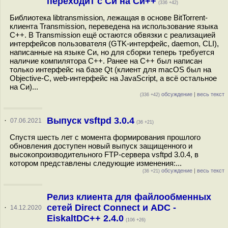
переходит с Си на Си++
(336 +42)
Библиотека libtransmission, лежащая в основе BitTorrent-
клиента Transmission, переведена на использование языка
C++. В Transmission ещё остаются обвязки с реализацией
интерфейсов пользователя (GTK-интерфейс, daemon, CLI),
написанные на языке Си, но для сборки теперь требуется
наличие компилятора C++. Ранее на С++ был написан
только интерфейс на базе Qt (клиент для macOS был на
Objective-C, web-интерфейс на JavaScript, а всё остальное
на Си)...
обсуждение
|
весь текст
(336 +42)
Выпуск vsftpd 3.0.4
·
07.06.2021
(36 +21)
Спустя шесть лет с момента формирования прошлого
обновления доступен новый выпуск защищенного и
высокопроизводительного FTP-сервера vsftpd 3.0.4, в
котором представлены следующие изменения:...
обсуждение
|
весь текст
(36 +21)
Релиз клиента для файлообменных
сетей Direct Connect и ADC -
·
14.12.2020
EiskaltDC++ 2.4.0
(106 +26)