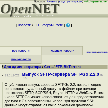
Профиль:
Аноним
(
вход
|
регистрация
)
неRU
opennet.me
[
новости
/
+++
|
форум
|
теги
|
]
все новости
главные новости
раскрыть
/
свернут
мини-новости
/
Для администратора
/
Сеть
/
FTP, BitTorrent
Выпуск SFTP-сервера SFTPGo 2.2.0
·
29.11.2021
(47
+12)
Опубликован выпуск сервера SFTPGo 2.2, позволяющего
организовать удалённый доступ к файлам при помощи
протоколов SFTP, SCP/SSH, Rsync, HTTP и WebDav. В том
числе SFTPGo может использоваться для предоставления
доступа к Git-репозиториям, используя протокол SSH.
Данные могут отдаваться как с локальной файловой