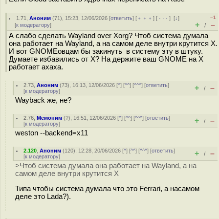
–1
1.71
,
Аноним
(
71
), 15:23, 12/06/2026 [
ответить
] [
﹢﹢﹢
] [
· · ·
]
[
↓
]
+
–
[
к модератору
]
/
А слабо сделать Wayland over Xorg? Чтоб система думала
она работает на Wayland, а на самом деле внутри крутится X.
И вот GNOMEовцам бы закинуть в систему эту в штуку.
Думаете избавились от X? На держите ваш GNOME на X
работает ахаха.
2.73
,
Аноним
(
73
), 16:13, 12/06/2026 [
^
] [
^^
] [
^^^
] [
ответить
]
+
–
/
[
к модератору
]
Wayback же, не?
2.76
,
Мемоним
(
?
), 16:51, 12/06/2026 [
^
] [
^^
] [
^^^
] [
ответить
]
+
–
/
[
к модератору
]
weston --backend=x11
2.120
,
Аноним
(
120
), 12:28, 20/06/2026 [
^
] [
^^
] [
^^^
] [
ответить
]
+
–
/
[
к модератору
]
>Чтоб система думала она работает на Wayland, а на
самом деле внутри крутится X
Типа чтобы система думала что это Ferrari, а насамом
деле это Lada?).