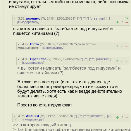
индусами, остальным либо понты мешают, либо экономика
не стимулирует
+2
3.68
,
анонимс
(
?
), 14:04, 12/06/2026 [
^
] [
^^
] [
^^^
] [
ответить
]
[
↓
]
+
–
[
к модератору
]
/
вы хотели написать "загибается под индусами" и
пишется китайцами (?)
4.77
,
Гость
(
??
), 16:59, 12/06/2026
Скрыто ботом-
+
–
/
модератором
[
к модератору
]
4.85
,
OpenEcho
(
?
), 20:25, 12/06/2026 [
^
] [
^^
] [
^^^
] [
ответить
]
+
–
/
[
к модератору
]
> вы хотели написать "загибается под индусами" и
пишется китайцами (?)
Я тоже не в восторге (и от тех и от других, где
большинство штрейкбрехеры, что им скажут то и
будут делать, хотя есть как и везде действительно
талантливые люди)
Просто константирую факт
3.96
,
Аноним
(
96
), 14:43, 13/06/2026 [
^
] [
^^
] [
^^^
] [
ответить
]
[
↓
]
+
–
/
[
↑
] [
к модератору
]
>> в котором каждый китаец
> Так большинство софта в основном пилится китайцами