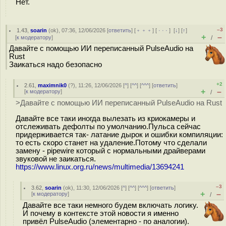
Нет.
–3
1.43
,
soarin
(
ok
), 07:36, 12/06/2026 [
ответить
] [
﹢﹢﹢
] [
· · ·
]
[
↓
] [
↑
]
+
–
[
к модератору
]
/
Давайте с помощью ИИ переписанный PulseAudio на
Rust
Заикаться надо безопасно
+2
2.61
,
maximnik0
(
?
), 11:26, 12/06/2026 [
^
] [
^^
] [
^^^
] [
ответить
]
+
–
[
к модератору
]
/
>Давайте с помощью ИИ переписанный PulseAudio на Rust
Давайте все таки иногда вылезать из криокамеры и
отслеживать дефолты по умолчанию.Пульса сейчас
придерживается так- латание дырок и ошибки компиляции:
то есть скоро станет на удаление.Потому что сделали
замену - pipewire который с нормальными драйверами
звуковой не заикаться.
https://www.linux.org.ru/news/multimedia/13694241
–3
3.62
,
soarin
(
ok
), 11:30, 12/06/2026 [
^
] [
^^
] [
^^^
] [
ответить
]
+
–
[
к модератору
]
/
Давайте все таки немного будем включать логику.
И почему в контексте этой новости я именно
привёл PulseAudio (элементарно - по аналогии).