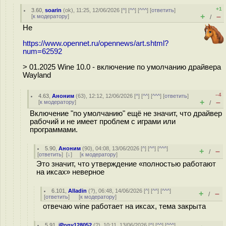
+1
3.60
,
soarin
(
ok
), 11:25, 12/06/2026 [
^
] [
^^
] [
^^^
] [
ответить
]
+
–
[
к модератору
]
/
Не
https://www.opennet.ru/opennews/art.shtml?
num=62592
> 01.2025 Wine 10.0 - включение по умолчанию драйвера
Wayland
–4
4.63
,
Аноним
(
63
), 12:12, 12/06/2026 [
^
] [
^^
] [
^^^
] [
ответить
]
+
–
[
к модератору
]
/
Включение "по умолчанию" ещё не значит, что драйвер
рабочий и не имеет проблем с играми или
программами.
5.90
,
Аноним
(
90
), 04:08, 13/06/2026 [
^
] [
^^
] [
^^^
]
+
–
/
[
ответить
]
[
↓
] [
к модератору
]
Это значит, что утверждение «полностью работают
на иксах» неверное
6.101
,
Alladin
(
?
), 06:48, 14/06/2026 [
^
] [
^^
] [
^^^
]
+
–
/
[
ответить
]
[
к модератору
]
отвечаю wine работает на иксах, тема закрыта
5.91
,
iPony128052
(
?
), 10:11, 13/06/2026 [
^
] [
^^
] [
^^^
]