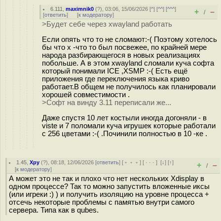
6.111
,
maximnik0
(
?
), 03:06, 15/06/2026 [
^
] [
^^
] [
^^^
]
+
–
/
[
ответить
]
[
к модератору
]
>Будет себе через xwayland работать
Если опять что то не сломают:-( Поэтому хотелось
бы что x -что то был посвежее, по крайней мере
народа разбирающегося в новых реализациях
побольше. А в этом xwayland сломали куча софта
который понимали ICE ,XSMP :-( Есть ещё
приложения где переключения языка криво
работает.В общем не получилось как планировали
хорошей совместимости .
>Софт на винду 3.11 переписали же...
Даже спустя 10 лет костыли иногда догоняли - в
viste и 7 поломали куча игрушек которые работали
с 256 цветами :-( .Починили полностью в 10 -ке .
1.45
,
Хру
(
?
), 08:18, 12/06/2026 [
ответить
] [
﹢﹢﹢
] [
· · ·
]
[
↓
] [
↑
]
+
–
/
[
к модератору
]
А может это не так и плохо что нет нескольких Xdisplay в
одном процессе? Так то можно запустить вложенные иксы
(или игреки :) ) и получить изоляцию на уровне процесса +
отсечь некоторые проблемы с памятью внутри самого
сервера. Типа как в qubes.