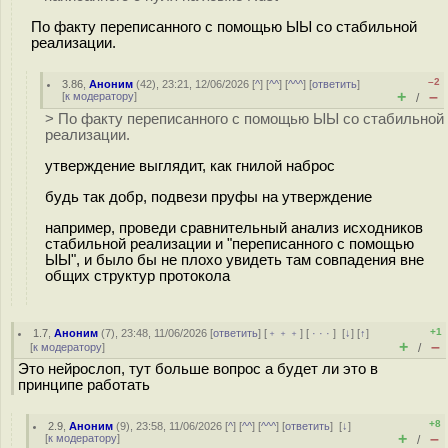
По факту переписанного с помощью ЫЫ со стабильной
реализации.
–2
3.86
,
Аноним
(
42
), 23:21, 12/06/2026 [
^
] [
^^
] [
^^^
] [
ответить
]
+
–
[
к модератору
]
/
> По факту переписанного с помощью ЫЫ со стабильной
реализации.
утверждение выглядит, как гнилой наброс
будь так добр, подвези пруфы на утверждение
например, проведи сравнительный анализ исходников
стабильной реализации и "переписанного с помощью
ЫЫ", и было бы не плохо увидеть там совпадения вне
общих структур протокола
+1
1.7
,
Аноним
(
7
), 23:48, 11/06/2026 [
ответить
] [
﹢﹢﹢
] [
· · ·
]
[
↓
] [
↑
]
+
–
[
к модератору
]
/
Это нейрослоп, тут больше вопрос а будет ли это в
принципе работать
+8
2.9
,
Аноним
(
9
), 23:58, 11/06/2026 [
^
] [
^^
] [
^^^
] [
ответить
]
[
↓
]
+
–
[
к модератору
]
/