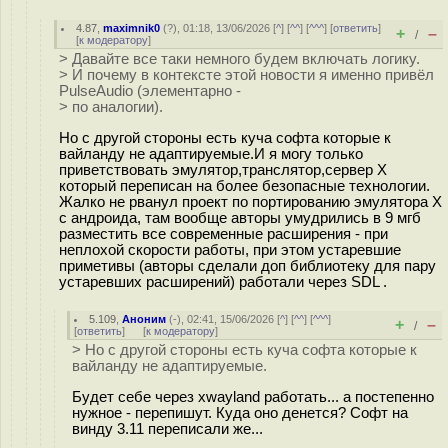
4.87
,
maximnik0
(
?
), 01:18, 13/06/2026 [
^
] [
^^
] [
^^^
] [
ответить
]
+
–
/
[
к модератору
]
> Давайте все таки немного будем включать логику.
> И почему в контексте этой новости я именно привёл
PulseAudio (элементарно -
> по аналогии).
Но с другой стороны есть куча софта которые к
вайланду не адаптируемые.И я могу только
приветствовать эмулятор,транслятор,сервер X
который переписан на более безопасные технологии.
Жалко не рванул проект по портированию эмулятора X
с андроида, там вообще авторы умудрились в 9 мгб
разместить все современные расширения - при
неплохой скорости работы, при этом устаревшие
приметивы (авторы сделали доп библиотеку для пару
устаревших расширений) работали через SDL .
5.109
,
Аноним
(
-
), 02:41, 15/06/2026 [
^
] [
^^
] [
^^^
]
+
–
/
[
ответить
]
[
к модератору
]
> Но с другой стороны есть куча софта которые к
вайланду не адаптируемые.
Будет себе через xwayland работать... а постепенно
нужное - перепишут. Куда оно денется? Софт на
винду 3.11 переписали же...