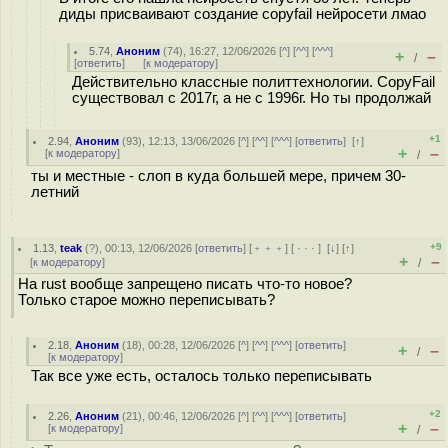
диды присваивают создание copyfail нейросети лмао
5.74
,
Аноним
(
74
), 16:27, 12/06/2026 [
^
] [
^^
] [
^^^
]
+
–
/
[
ответить
]
[
к модератору
]
Действительно классные политтехнологии. CopyFail
существовал с 2017г, а не с 1996г. Но ты продолжай
+1
2.94
,
Аноним
(
93
), 12:13, 13/06/2026 [
^
] [
^^
] [
^^^
] [
ответить
]
[
↑
]
+
–
[
к модератору
]
/
ты и местные - слоп в куда большей мере, причем 30-
летний
+9
1.13
,
teak
(
?
), 00:13, 12/06/2026 [
ответить
] [
﹢﹢﹢
] [
· · ·
]
[
↓
] [
↑
]
+
–
[
к модератору
]
/
На rust вообще запрещено писать что-то новое?
Только старое можно переписывать?
2.18
,
Аноним
(
18
), 00:28, 12/06/2026 [
^
] [
^^
] [
^^^
] [
ответить
]
+
–
/
[
к модератору
]
Так все уже есть, осталось только переписывать
+2
2.26
,
Аноним
(
21
), 00:46, 12/06/2026 [
^
] [
^^
] [
^^^
] [
ответить
]
+
–
[
к модератору
]
/