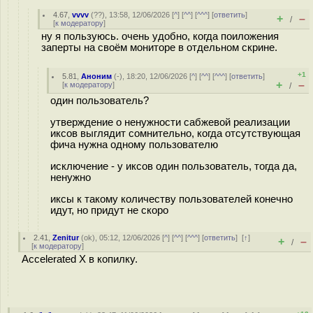
4.67
,
vvvv
(
??
), 13:58, 12/06/2026 [
^
] [
^^
] [
^^^
] [
ответить
]
+
–
/
[
к модератору
]
ну я пользуюсь. очень удобно, когда поиложения
заперты на своём мониторе в отдельном скрине.
+1
5.81
,
Аноним
(
-
), 18:20, 12/06/2026 [
^
] [
^^
] [
^^^
] [
ответить
]
+
–
[
к модератору
]
/
один пользователь?
утверждение о ненужности сабжевой реализации
иксов выглядит сомнительно, когда отсутствующая
фича нужна одному пользователю
исключение - у иксов один пользователь, тогда да,
ненужно
иксы к такому количеству пользователей конечно
идут, но придут не скоро
2.41
,
Zenitur
(
ok
), 05:12, 12/06/2026 [
^
] [
^^
] [
^^^
] [
ответить
]
[
↑
]
+
–
/
[
к модератору
]
Accelerated X в копилку.