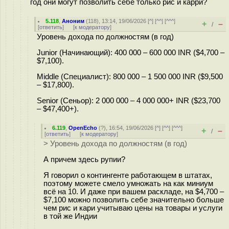
год они могут позволить себе только рис и карри?
5.118
,
Аноним
(
118
), 13:14, 19/06/2026 [
^
] [
^^
] [
^^^
]
+
–
/
[
ответить
]
[
к модератору
]
Уровень дохода по должностям (в год)
Junior (Начинающий): 400 000 – 600 000 INR ($4,700 –
$7,100).
Middle (Специалист): 800 000 – 1 500 000 INR ($9,500
– $17,800).
Senior (Сеньор): 2 000 000 – 4 000 000+ INR ($23,700
– $47,400+).
6.119
,
OpenEcho
(
?
), 16:54, 19/06/2026 [
^
] [
^^
] [
^^^
]
+
–
/
[
ответить
]
[
к модератору
]
> Уровень дохода по должностям (в год)
А причем здесь рупии?
Я говорил о контингенте работающем в штатах,
поэтому можете смело умножать на как миниум
всё на 10. И даже при вашем раскладе, на $4,700 –
$7,100 можно позволить себе значительно больше
чем рис и кари учитываю цены на товары и услуги
в той же Индии