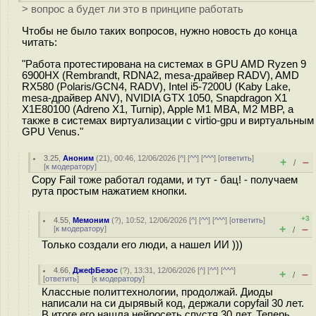
> вопрос а будет ли это в принципе работать
Чтобы не было таких вопросов, нужно новость до конца
читать:
"Работа протестирована на системах в GPU AMD Ryzen 9
6900HX (Rembrandt, RDNA2, mesa-драйвер RADV), AMD
RX580 (Polaris/GCN4, RADV), Intel i5-7200U (Kaby Lake,
mesa-драйвер ANV), NVIDIA GTX 1050, Snapdragon X1
X1E80100 (Adreno X1, Turnip), Apple M1 MBA, M2 MBP, а
также в системах виртуализации с virtio-gpu и виртуальным
GPU Venus."
3.25
,
Аноним
(
21
), 00:46, 12/06/2026 [
^
] [
^^
] [
^^^
] [
ответить
]
+
–
/
[
к модератору
]
Copy Fail тоже работал годами, и тут - бац! - получаем
рута простым нажатием кнопки.
+3
4.55
,
Мемоним
(
?
), 10:52, 12/06/2026 [
^
] [
^^
] [
^^^
] [
ответить
]
+
–
[
к модератору
]
/
Только создали его люди, а нашел ИИ )))
4.66
,
ДжефБезос
(
?
), 13:31, 12/06/2026 [
^
] [
^^
] [
^^^
]
+
–
/
[
ответить
]
[
к модератору
]
Классные политтехнологии, продолжай. Диоды
написали на си дырявый код, держали copyfail 30 лет.
В итоге его нашла нейросеть спустя 30 лет. Теперь