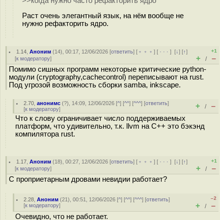
>>когда нужно часто рефакторить ядро
Раст очень элегантный язык, на нём вообще не
нужно рефакторить ядро.
+1
1.14
,
Аноним
(
14
), 00:17, 12/06/2026 [
ответить
] [
﹢﹢﹢
] [
· · ·
]
[
↓
] [
↑
]
+
–
[
к модератору
]
/
Помимо сишных программ некоторые критические python-
модули (cryptography,cachecontrol) переписывают на rust.
Под угрозой возможность сборки samba, inkscape.
2.70
,
анонимс
(
?
), 14:09, 12/06/2026 [
^
] [
^^
] [
^^^
] [
ответить
]
+
–
/
[
к модератору
]
Что к слову ограничивает число поддерживаемых
платформ, что удивительно, т.к. llvm на C++ это бэкэнд
компилятора rust.
+1
1.17
,
Аноним
(
18
), 00:27, 12/06/2026 [
ответить
] [
﹢﹢﹢
] [
· · ·
]
[
↓
] [
↑
]
+
–
[
к модератору
]
/
С проприетарным дровами невидии работает?
–2
2.28
,
Аноним
(
21
), 00:51, 12/06/2026 [
^
] [
^^
] [
^^^
] [
ответить
]
+
–
[
к модератору
]
/
Очевидно, что не работает.