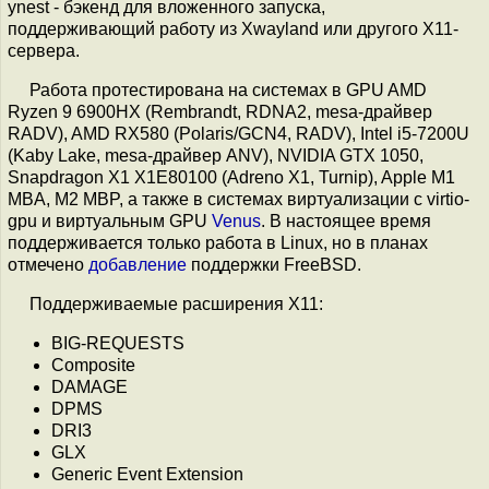
ynest - бэкенд для вложенного запуска,
поддерживающий работу из Xwayland или другого X11-
сервера.
Работа протестирована на системах в GPU AMD
Ryzen 9 6900HX (Rembrandt, RDNA2, mesa-драйвер
RADV), AMD RX580 (Polaris/GCN4, RADV), Intel i5-7200U
(Kaby Lake, mesa-драйвер ANV), NVIDIA GTX 1050,
Snapdragon X1 X1E80100 (Adreno X1, Turnip), Apple M1
MBA, M2 MBP, а также в системах виртуализации с virtio-
gpu и виртуальным GPU
Venus
. В настоящее время
поддерживается только работа в Linux, но в планах
отмечено
добавление
поддержки FreeBSD.
Поддерживаемые расширения X11:
BIG-REQUESTS
Composite
DAMAGE
DPMS
DRI3
GLX
Generic Event Extension