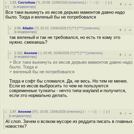
1.83
,
Скотобаза
(
?
), 20:08, 12/06/2026 [
ответить
] [
﹢﹢﹢
] [
· · ·
]
[
↓
]
+
–
/
[
↑
] [
к модератору
]
Все таки выкинуть из иксов дерьмо мамонтов давно надо
было. Тогда и вяленый бы не потребовался
2.89
,
Alladin
(
?
), 02:23, 13/06/2026 [
^
] [
^^
] [
^^^
] [
ответить
]
+
–
/
[
к модератору
]
так вяленый и так не требовался, но есть те кому это
нужно. смекаешь?
2.110
,
Аноним
(
-
), 02:49, 15/06/2026 [
^
] [
^^
] [
^^^
] [
ответить
]
+
–
/
[
к модератору
]
> Все таки выкинуть из иксов дерьмо мамонтов давно надо
было. Тогда и
> вяленый бы не потребовался
Тогда и софт бы сломался. Да, не весь. Но тем не менее.
Если из иксов выбросить то чем не пользуются
современные тулкиты - нечто типа wayland и получится,
если это нормально делать.
1.97
,
Аноним
(
97
), 15:00, 13/06/2026 [
ответить
] [
﹢﹢﹢
] [
· · ·
]
[
↑
]
+
–
/
[
к модератору
]
AI слоп. Зачем о всяком мусоре из реддита писать в главных
новостях?