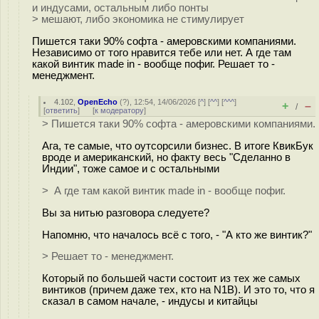
и индусами, остальным либо понты
> мешают, либо экономика не стимулирует
Пишется таки 90% софта - амеровскими компаниями.
Независимо от того нравится тебе или нет. А где там
какой винтик made in - вообще пофиг. Решает то -
менеджмент.
4.102
,
OpenEcho
(
?
), 12:54, 14/06/2026 [
^
] [
^^
] [
^^^
]
+
–
/
[
ответить
]
[
к модератору
]
> Пишется таки 90% софта - амеровскими компаниями.
Ага, те самые, что оутсорсили бизнес. В итоге КвикБук
вроде и американский, но факту весь "Сделанно в
Индии", тоже самое и с остальными
> А где там какой винтик made in - вообще пофиг.
Вы за нитью разговора следуете?
Напомню, что началось всё с того, - "А кто же винтик?"
> Решает то - менеджмент.
Который по большей части состоит из тех же самых
винтиков (причем даже тех, кто на N1B). И это то, что я
сказал в самом начале, - индусы и китайцы