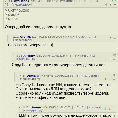
+12
1.6
,
бубылдос
(
ok
), 23:47, 11/06/2026 [
ответить
] [
﹢﹢﹢
] [
· · ·
]
[
↓
]
+
–
[
↑
] [
к модератору
]
/
> Contributors
> claude
> codex
Очередной ии слоп, даром не нужно
2.19
,
Аноним
(
19
), 00:38, 12/06/2026 [
^
] [
^^
] [
^^^
] [
ответить
]
[
↓
]
+
–
/
[
к модератору
]
но оно компилируется! ))
+2
3.24
,
Аноним
(
21
), 00:44, 12/06/2026 [
^
] [
^^
] [
^^^
] [
ответить
]
+
–
[
к модератору
]
/
Copy Fail в ядре тоже компилировался десятки лет.
+3
4.44
,
Аноним
(
44
), 08:03, 12/06/2026 [
^
] [
^^
] [
^^^
] [
ответить
]
+
–
[
к модератору
]
/
Но Copy Fail писал не ИИ, а какие-то мясные мешки.
С чего ты взял что ЛЛМка сделает хуже?
Особенно если код будет проверять те же модели,
которые копифейлы нашли.
5.115
,
Антон
(
??
), 13:49, 15/06/2026 [
^
] [
^^
] [
^^^
] [
ответить
]
+
–
/
[
к модератору
]
LLM в том числе обучались на коде который писали