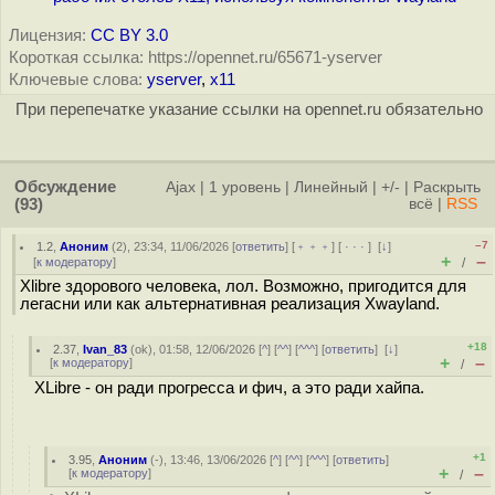
Лицензия:
CC BY 3.0
Короткая ссылка: https://opennet.ru/65671-yserver
Ключевые слова:
yserver
,
x11
При перепечатке указание ссылки на opennet.ru обязательно
Обсуждение
Ajax
|
1 уровень
|
Линейный
|
+/-
|
Раскрыть
(93)
всё
|
RSS
–7
1.2
,
Аноним
(
2
), 23:34, 11/06/2026 [
ответить
] [
﹢﹢﹢
] [
· · ·
]
[
↓
]
+
–
[
к модератору
]
/
Xlibre здорового человека, лол. Возможно, пригодится для
легасни или как альтернативная реализация Xwayland.
+18
2.37
,
Ivan_83
(
ok
), 01:58, 12/06/2026 [
^
] [
^^
] [
^^^
] [
ответить
]
[
↓
]
+
–
[
к модератору
]
/
XLibre - он ради прогресса и фич, а это ради хайпа.
+1
3.95
,
Аноним
(
-
), 13:46, 13/06/2026 [
^
] [
^^
] [
^^^
] [
ответить
]
+
–
[
к модератору
]
/