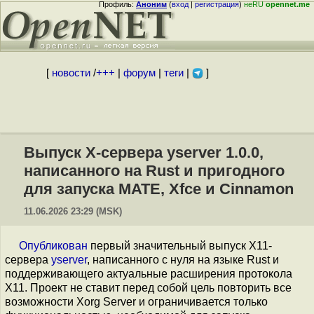
Профиль:
Аноним
(
вход
|
регистрация
)
неRU
opennet.me
[
новости
/
+++
|
форум
|
теги
|
]
Выпуск X-сервера yserver 1.0.0,
написанного на Rust и пригодного
для запуска MATE, Xfce и Cinnamon
11.06.2026 23:29 (MSK)
Опубликован
первый значительный выпуск X11-
сервера
yserver
, написанного с нуля на языке Rust и
поддерживающего актуальные расширения протокола
X11. Проект не ставит перед собой цель повторить все
возможности Xorg Server и ограничивается только