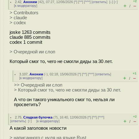
+2
2.42
,
Аноним
(
42
), 07:27, 12/06/2026 [
^
] [
^^
] [
^^^
] [
ответить
]
[
↓
] [
↑
]
+
–
[
к модератору
]
/
> Contributors
> claude
> codex
joske 1263 commits
claude 885 commits
codex 1 commit
> Очередной ии слоп
Который смог то, чего не смогли диды за 30 лет.
+1
3.107
,
Аноним
(
-
), 02:18, 15/06/2026 [
^
] [
^^
] [
^^^
] [
ответить
]
+
–
[
к модератору
]
/
>> Очередной ии слоп
> Который смог то, чего не смогли диды за 30 лет.
А что он такого уникального смог то, нельзя ли
просветить?
+2
2.75
,
Сладкая булочка
(
?
), 16:40, 12/06/2026 [
^
] [
^^
] [
^^^
]
+
–
[
ответить
]
[
↑
] [
к модератору
]
/
А какой заголовок новости
> написанного с нуля на языке Rust