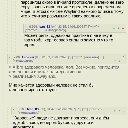
парсингом оного в in-band протоколе, далеко не zero
copy - очень сильно ниже среднего в современном
мире. В этом смысле Wayland намного ближе к тому
что я считаю разумным в таких реалиях.
6.104
,
Ivan_83
(
ok
), 23:15, 14/06/2026 [
^
] [
^^
] [
^^^
]
+
–
/
[
ответить
]
[
к модератору
]
Может быть, однако на практике я не вижу в
top чтобы хорг сервер сильно заметно что то
жрал.
+1
2.88
,
Аноним
(
88
), 01:33, 13/06/2026 [
^
] [
^^
] [
^^^
] [
ответить
]
[
↑
]
+
–
[
к модератору
]
/
> Xlibre здорового человека, лол. Возможно, пригодится
для легасни или как альтернативная
> реализация Xwayland.
Мне кажется здоровый человек не стал бы
гальванизировать трупы.
3.100
,
Ivan_83
(
ok
), 01:47, 14/06/2026 [
^
] [
^^
] [
^^^
] [
ответить
]
+
–
/
[
к модератору
]
"Здоровые" люди не двигают прогресс, они днём
вджобывают, вечером бухают, дерутся и
чпокаются.