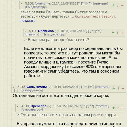
5.106
,
Аноним
(
-
), 02:14, 15/06/2026 [
^
] [
^^
] [
^^^
] [
ответить
]
+
–
/
[
к модератору
]
Какая разница Решает - голова Скажет голова ж е
вертеться - будет вертеться ...
большой текст свёрнут,
показать
6.114
,
OpenEcho
(
?
), 10:58, 15/06/2026 [
^
] [
^^
] [
^^^
]
+
–
/
[
ответить
]
[
к модератору
]
> В вашем разговоре была нить?
Если не влезать в разговор по середине, лишь бы
пописать, то всё что вы тут родили, вы могли бы
прочитаь тоже самое в моих постах выше. А по
поводу клише и штампов, - посетите Гуглю,
Амазон, мордакнику (те самые 90% о которых вы
говорили) и сами убедитесь, кто там в основном
работает
3.112
,
Соль земли2
(
?
), 10:19, 15/06/2026 [
^
] [
^^
] [
^^^
] [
ответить
]
+
–
/
[
↑
] [
к модератору
]
Остальные не хотят жить на одном рисе и карри.
4.113
,
OpenEcho
(
?
), 10:50, 15/06/2026 [
^
] [
^^
] [
^^^
] [
ответить
]
+
–
/
[
к модератору
]
> Остальные не хотят жить на одном рисе и карри.
Вы правда думаете что на четверть лимона зелени в