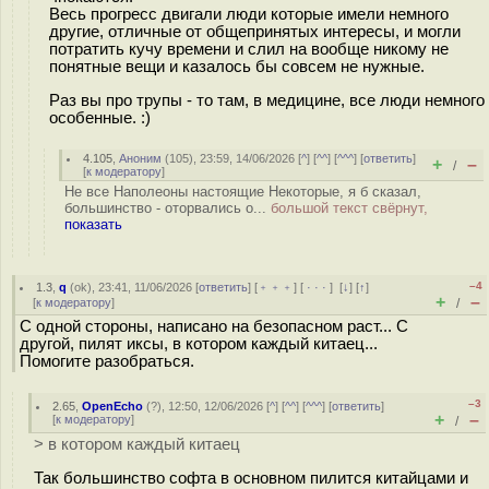
Весь прогресс двигали люди которые имели немного
другие, отличные от общепринятых интересы, и могли
потратить кучу времени и слил на вообще никому не
понятные вещи и казалось бы совсем не нужные.
Раз вы про трупы - то там, в медицине, все люди немного
особенные. :)
4.105
,
Аноним
(
105
), 23:59, 14/06/2026 [
^
] [
^^
] [
^^^
] [
ответить
]
+
–
/
[
к модератору
]
Не все Наполеоны настоящие Некоторые, я б сказал,
большинство - оторвались о...
большой текст свёрнут,
показать
–4
1.3
,
q
(
ok
), 23:41, 11/06/2026 [
ответить
] [
﹢﹢﹢
] [
· · ·
]
[
↓
] [
↑
]
+
–
[
к модератору
]
/
С одной стороны, написано на безопасном раст... С
другой, пилят иксы, в котором каждый китаец...
Помогите разобраться.
–3
2.65
,
OpenEcho
(
?
), 12:50, 12/06/2026 [
^
] [
^^
] [
^^^
] [
ответить
]
+
–
[
к модератору
]
/
> в котором каждый китаец
Так большинство софта в основном пилится китайцами и