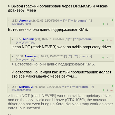
> Вывод графики организован через DRM/KMS и Vulkan-
драйверы Mesa
+1
2.33
,
Аноним
(
2
), 01:09, 12/06/2026 [
^
] [
^^
] [
^^^
] [
ответить
]
[
↓
]
+
–
[
к модератору
]
/
Естественно, они давно поддерживают KMS.
3.72
,
Аноним
(
21
), 16:07, 12/06/2026 [
^
] [
^^
] [
^^^
] [
ответить
]
+
–
/
[
к модератору
]
It can NOT (read: NEVER) work on nvidia proprietary driver
3.108
,
Аноним
(
-
), 02:29, 15/06/2026 [
^
] [
^^
] [
^^^
] [
ответить
]
+
–
/
[
к модератору
]
> Естественно, они давно поддерживают KMS.
И естественно нвидия как истый проприетарщик делает
это все максимаьлно через ректум...
+1
2.57
,
Мемоним
(
?
), 10:55, 12/06/2026 [
^
] [
^^
] [
^^^
] [
ответить
]
[
↑
]
+
–
[
к модератору
]
/
> It can NOT (read: NEVER) work on nvidia proprietary driver,
and on the only nvidia card I have (GTX 1050), the nouveau
driver can not even bring up Xorg. Nouveau may work on other
cards, but untested.