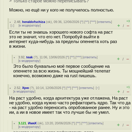
> Только старое можно переписывать?
Можно, но ещё ни у кого не получилось полностью.
+3
2.48
,
heraldofschiza
(
ok
), 09:36, 12/06/2026 [
^
] [
^^
] [
^^^
] [
ответить
]
+
–
[
↓
] [
к модератору
]
/
Если ты не знаешь хорошего нового софта на раст
это не значит, что его нет. Попробуй выйти в
интернет куда-нибудь за пределы опеннета хоть раз
в жизни.
3.92
,
teak
(
?
), 11:06, 13/06/2026 [
^
] [
^^
] [
^^^
] [
ответить
]
+
–
/
[
к модератору
]
Это было буквально моё первое сообщение на
опеннете за всю жизнь. Ты мощнейший телепат
конечно, возможно даже на rust пишешь.
+1
2.52
,
Хрю
(
?
), 10:14, 12/06/2026 [
^
] [
^^
] [
^^^
] [
ответить
]
[
↑
]
+
–
[
к модератору
]
/
На раст удобно, когда архитектура уже отлажена. На раст
не удобно, когда нужно часто рефакторить ядро. Так что да
- на раст удобно переносить опробованное ранее. Ну и это
ии, а ии в новое имеет так что лучше бы не умел.
3.121
,
ИмяХ
(
ok
), 13:20, 20/06/2026 [
^
] [
^^
] [
^^^
] [
ответить
]
+
–
/
[
к модератору
]