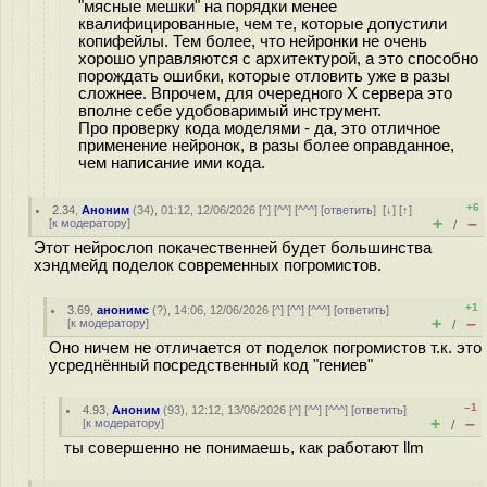
"мясные мешки" на порядки менее
квалифицированные, чем те, которые допустили
копифейлы. Тем более, что нейронки не очень
хорошо управляются с архитектурой, а это способно
порождать ошибки, которые отловить уже в разы
сложнее. Впрочем, для очередного X сервера это
вполне себе удобоваримый инструмент.
Про проверку кода моделями - да, это отличное
применение нейронок, в разы более оправданное,
чем написание ими кода.
+6
2.34
,
Аноним
(
34
), 01:12, 12/06/2026 [
^
] [
^^
] [
^^^
] [
ответить
]
[
↓
] [
↑
]
+
–
[
к модератору
]
/
Этот нейрослоп покачественней будет большинства
хэндмейд поделок современных погромистов.
+1
3.69
,
анонимс
(
?
), 14:06, 12/06/2026 [
^
] [
^^
] [
^^^
] [
ответить
]
+
–
[
к модератору
]
/
Оно ничем не отличается от поделок погромистов т.к. это
усреднённый посредственный код "гениев"
–1
4.93
,
Аноним
(
93
), 12:12, 13/06/2026 [
^
] [
^^
] [
^^^
] [
ответить
]
+
–
[
к модератору
]
/
ты совершенно не понимаешь, как работают llm