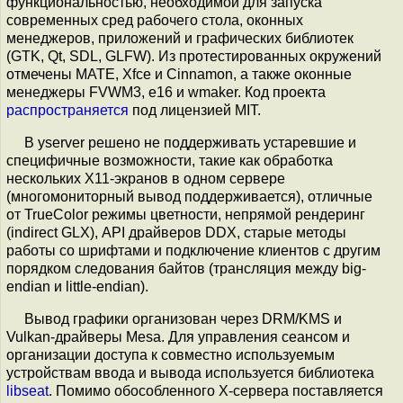
функциональностью, необходимой для запуска
современных сред рабочего стола, оконных
менеджеров, приложений и графических библиотек
(GTK, Qt, SDL, GLFW). Из протестированных окружений
отмечены MATE, Xfce и Cinnamon, а также оконные
менеджеры FVWM3, e16 и wmaker. Код проекта
распространяется
под лицензией MIT.
В yserver решено не поддерживать устаревшие и
специфичные возможности, такие как обработка
нескольких X11-экранов в одном сервере
(многомониторный вывод поддерживается), отличные
от TrueColor режимы цветности, непрямой рендеринг
(indirect GLX), API драйверов DDX, старые методы
работы со шрифтами и подключение клиентов с другим
порядком следования байтов (трансляция между big-
endian и little-endian).
Вывод графики организован через DRM/KMS и
Vulkan-драйверы Mesa. Для управления сеансом и
организации доступа к совместно используемым
устройствам ввода и вывода используется библиотека
libseat
. Помимо обособленного X-сервера поставляется