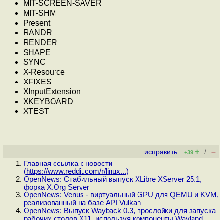
MIT-SCREEN-SAVER
MIT-SHM
Present
RANDR
RENDER
SHAPE
SYNC
X-Resource
XFIXES
XInputExtension
XKEYBOARD
XTEST
+
–
исправить
/
+39
Главная ссылка к новости
(
https://www.reddit.com/r/linux...
)
OpenNews: Стабильный выпуск XLibre XServer 25.1,
форка X.Org Server
OpenNews: Venus - виртуальный GPU для QEMU и KVM,
реализованный на базе API Vulkan
OpenNews: Выпуск Wayback 0.3, прослойки для запуска
рабочих столов X11, используя компоненты Wayland