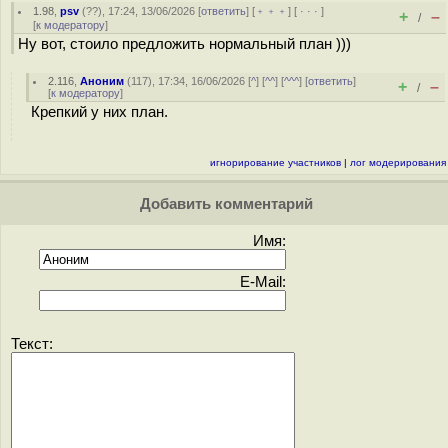
1.98
,
psv
(
??
), 17:24, 13/06/2026 [
ответить
] [
﹢﹢﹢
] [
· · ·
]
+
–
/
[
к модератору
]
Ну вот, стоило предложить нормальный план )))
2.116
,
Аноним
(
117
), 17:34, 16/06/2026 [
^
] [
^^
] [
^^^
] [
ответить
]
+
–
/
[
к модератору
]
Крепкий у них план.
игнорирование участников
|
лог модерирования
Добавить комментарий
Имя:
E-Mail:
Текст: