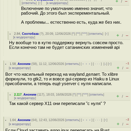
+
–
/
[
ответить
]
[
↑
] [
к модератору
]
Включение по умолчанию именно значит, что
рабочий. До этого был эксперементальный.
А проблемы... естественно есть, куда же без них.
2.84
,
Скотобаза
(
?
), 20:09, 12/06/2026 [
^
] [
^^
] [
^^^
] [
ответить
]
[
↑
]
+
–
/
[
к модератору
]
Ну вообще то в кутю поддержку вернуть совсем просто.
Если конечно там не будет сатанинских изменений api
–1
1.58
,
Аноним
(
58
), 11:12, 12/06/2026 [
ответить
] [
﹢﹢﹢
] [
· · ·
]
[
↓
] [
↑
]
+
–
[
к модератору
]
/
Вот что насильный переход на wayland делает. То xlibre
форкнули, то gtk2, то и вовсе gui-сервер из Haiku в Linux
присoбaчили, а теперь ещё yserver с нуля написали.
2.117
,
Аноним
(
117
), 18:03, 16/06/2026 [
^
] [
^^
] [
^^^
] [
ответить
]
+
–
/
[
к модератору
]
Так какой сервер X11 они переписали "с нуля" ?
–2
1.64
,
Аноним
(
64
), 12:43, 12/06/2026 [
ответить
] [
﹢﹢﹢
] [
· · ·
]
[
↑
]
+
–
[
к модератору
]
/
Если Cloud заставить ядро inux переписать на Rust.