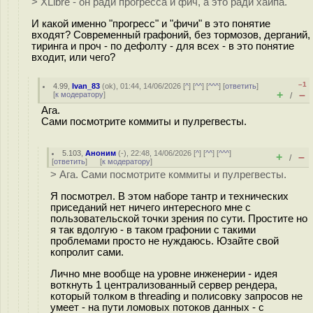
> XLibre - он ради прогресса и фич, а это ради хайпа.
И какой именно "прогресс" и "фичи" в это понятие
входят? Современный графоний, без тормозов, дерганий,
тиринга и проч - по дефолту - для всех - в это понятие
входит, или чего?
–1
4.99
,
Ivan_83
(
ok
), 01:44, 14/06/2026 [
^
] [
^^
] [
^^^
] [
ответить
]
+
–
[
к модератору
]
/
Ага.
Сами посмотрите коммиты и пулрегвесты.
5.103
,
Аноним
(
-
), 22:48, 14/06/2026 [
^
] [
^^
] [
^^^
]
+
–
/
[
ответить
]
[
к модератору
]
> Ага. Сами посмотрите коммиты и пулрегвесты.
Я посмотрел. В этом наборе тантр и технических
приседаний нет ничего интересного мне с
пользовательской точки зрения по сути. Простите но
я так вдолгую - в таком графонии с такими
проблемами просто не нуждаюсь. Юзайте свой
копролит сами.
Лично мне вообще на уровне инженерии - идея
воткнуть 1 централизованный сервер рендера,
который толком в threading и полисовку запросов не
умеет - на пути ломовых потоков данных - с