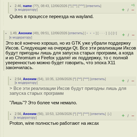
+1
2.46
,
name
(
??
), 08:43, 12/06/2026 [
^
] [
^^
] [
^^^
] [
ответить
]
+
–
[
к модератору
]
/
Qubes в процессе переезда на wayland.
1.49
,
Аноним
(
49
), 09:51, 12/06/2026 [
ответить
] [
﹢﹢﹢
] [
· · ·
]
[
↓
] [
↑
]
+
–
/
[
к модератору
]
Это всё конечно хорошо, но из GTK уже убрали поддержку
Иксов. Следующие на очереди Qt. Все эти реализации Иксов
будут пригодны лишь для запуска старых программ, а когда
и из Chromium и Firefox удалят их поддержку, то с полной
уверенностью можно будет говорить, что эпоха X11
закончилась.
2.54
,
Аноним
(
54
), 10:35, 12/06/2026 [
^
] [
^^
] [
^^^
] [
ответить
]
+
–
/
[
к модератору
]
> Все эти реализации Иксов будут пригодны лишь для
запуска старых программ
"Лишь"? Это более чем немало.
2.56
,
Аноним
(
56
), 10:53, 12/06/2026 [
^
] [
^^
] [
^^^
] [
ответить
]
[
↓
]
+
–
/
[
к модератору
]
Proton, wine полностью работают на иксах