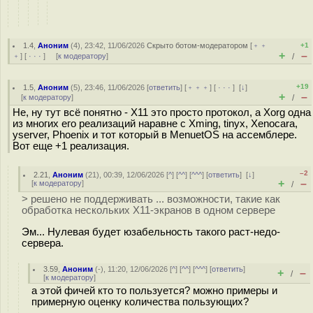
1.4
,
Аноним
(
4
), 23:42, 11/06/2026
Скрыто ботом-модератором
[
﹢﹢
+1
+
–
﹢
] [
· · ·
] [
к модератору
]
/
+19
1.5
,
Аноним
(
5
), 23:46, 11/06/2026 [
ответить
] [
﹢﹢﹢
] [
· · ·
]
[
↓
]
+
–
[
к модератору
]
/
Не, ну тут всё понятно - X11 это просто протокол, а Xorg одна
из многих его реализаций наравне с Xming, tinyx, Xenocara,
yserver, Phoenix и тот который в MenuetOS на ассемблере.
Вот еще +1 реализация.
–2
2.21
,
Аноним
(
21
), 00:39, 12/06/2026 [
^
] [
^^
] [
^^^
] [
ответить
]
[
↓
]
+
–
[
к модератору
]
/
> решено не поддерживать ... возможности, такие как
обработка нескольких X11-экранов в одном сервере
Эм... Нулевая будет юзабельность такого раст-недо-
сервера.
3.59
,
Аноним
(
-
), 11:20, 12/06/2026 [
^
] [
^^
] [
^^^
] [
ответить
]
+
–
/
[
к модератору
]
а этой фичей кто то пользуется? можно примеры и
примерную оценку количества пользующих?