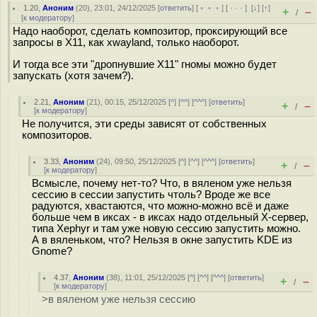
1.20
,
Аноним
(
20
), 23:01, 24/12/2025 [
ответить
] [
﹢﹢﹢
] [
· · ·
]
[
↓
] [
↑
]
+
–
/
[
к модератору
]
Надо наоборот, сделать композитор, проксирующий все
запросы в Х11, как xwayland, только наоборот.
И тогда все эти "дропнувшие Х11" гномы можно будет
запускать (хотя зачем?).
2.21
,
Аноним
(
21
), 00:15, 25/12/2025 [
^
] [
^^
] [
^^^
] [
ответить
]
+
–
/
[
к модератору
]
Не получится, эти среды зависят от собственных
композиторов.
3.33
,
Аноним
(
24
), 09:50, 25/12/2025 [
^
] [
^^
] [
^^^
] [
ответить
]
+
–
/
[
к модератору
]
Всмысле, почему нет-то? Что, в вяленом уже нельзя
сессию в сессии запустить чтоль? Вроде же все
радуются, хвастаются, что можно-можно всё и даже
больше чем в иксах - в иксах надо отдельный X-сервер,
типа Xephyr и там уже новую сессию запустить можно.
А в вяленьком, что? Нельзя в окне запустить KDE из
Gnome?
4.37
,
Аноним
(
38
), 11:01, 25/12/2025 [
^
] [
^^
] [
^^^
] [
ответить
]
+
–
/
[
к модератору
]
>в вяленом уже нельзя сессию