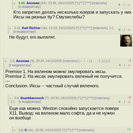
3.44
,
Аноним
(
44
), 23:45, 26/12/2025 [
^
] [
^^
] [
^^^
] [
ответить
]
+
–
/
[
к модератору
]
Кто запретил делать несколько юзеров и запускать у них
Иксы на разных tty? Смузихлебы?
2.11
,
Karl Richter
(
ok
), 21:03, 24/12/2025 [
^
] [
^^
] [
^^^
] [
ответить
]
[
↑
]
+
–
/
[
к модератору
]
Не будут, его выпялят.
–1
1.3
,
Аноним
(
4
), 20:24, 24/12/2025 [
ответить
] [
﹢﹢﹢
] [
· · ·
]
[
↓
] [
↑
]
+
–
[
к модератору
]
/
Premise 1. На вяленом можно эмулировать иксы.
Premise 2. На иксах эмулировать вяленый не получится.
---
Conclusion. Иксы -- частный случай вяленого.
–3
2.6
,
Ilnarildarovuch
(
?
), 20:34, 24/12/2025 [
^
] [
^^
] [
^^^
] [
ответить
]
+
–
[
↓
] [
к модератору
]
/
Еще как можно. Weston спокойно запускается поверх
X11. Вывод: на вяленом мало софта, да и не нужен
он вообще
+1
3.8
,
fi
(
ok
), 20:38, 24/12/2025 [
^
] [
^^
] [
^^^
] [
ответить
]