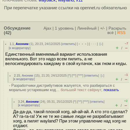
Ключевые слова:
wayback
,
wayland
,
x11
При перепечатке указание ссылки на opennet.ru обязательно
Обсуждение
Ajax
|
1 уровень
|
Линейный
|
+/-
|
Раскрыть
(42)
всё
|
RSS
–7
1.1
,
Аноним
(
1
), 20:23, 24/12/2025 [
ответить
] [
﹢﹢﹢
] [
· · ·
]
[
↓
]
+
–
[
к модератору
]
/
Единственный вменяемый вариант использования
вяленького. Вот это надо всем пилить, а не
велосипедировать каждому в свой кулачок, как гном и кеды.
–1
2.15
,
Аноним
(
15
), 21:20, 24/12/2025 [
^
] [
^^
] [
^^^
] [
ответить
]
[
↓
]
+
–
[
к модератору
]
/
- Разработчики дистрибутивов жалуется, что разбираться с
морально устаревшим код...
большой текст свёрнут,
показать
+2
3.24
,
Аноним
(
24
), 05:31, 25/12/2025 [
^
] [
^^
] [
^^^
] [
ответить
]
+
–
[
к модератору
]
/
Да-да-да, такой плохой xorg, ай-ай-ай. А кто это сделал?
А? га-га-га! Уж не те же самые люди не разрабатывают
xorg, а пилят wayland? При этом управление над xorg не
отдают.