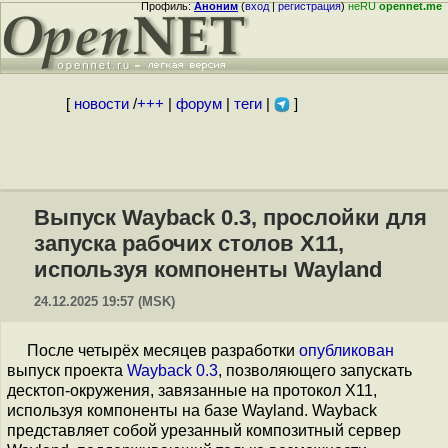
Профиль:
Аноним
(
вход
|
регистрация
)
неRU
opennet.me
[
новости
/
+++
|
форум
|
теги
|
]
Выпуск Wayback 0.3, прослойки для
запуска рабочих столов X11,
используя компоненты Wayland
24.12.2025 19:57 (MSK)
После четырёх месяцев разработки
опубликован
выпуск проекта
Wayback 0.3
, позволяющего запускать
десктоп-окружения, завязанные на протокол X11,
используя компоненты на базе Wayland. Wayback
представляет собой урезанный композитный сервер