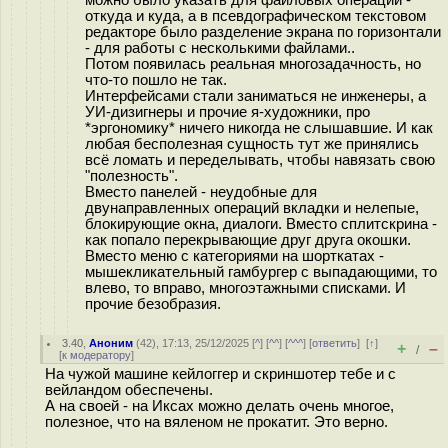
можно было указать для файловых операций -
откуда и куда, а в псевдографическом текстовом
редакторе было разделение экрана по горизонтали
- для работы с несколькими файлами..
Потом появилась реальная многозадачность, но
что-то пошло не так.
Интерфейсами стали заниматься не инженеры, а
УИ-дизигнеры и прочие я-художники, про
*эргономику* ничего никогда не слышавшие. И как
любая бесполезная сущность тут же принялись
всё ломать и переделывать, чтобы навязать свою
"полезность".
Вместо панелей - неудобные для
двунаправленных операций вкладки и нелепые,
блокирующие окна, диалоги. Вместо сплитскрина -
как попало перекрывающие друг друга окошки.
Вместо меню с категориями на шорткатах -
мышекликательный гамбургер с выпадающими, то
влево, то вправо, многоэтажными списками. И
прочие безобразия.
3.40
,
Аноним
(
42
), 17:13, 25/12/2025 [
^
] [
^^
] [
^^^
] [
ответить
]
[
↑
]
+
–
/
[
к модератору
]
На чужой машине кейлоггер и скриншотер тебе и с
вейландом обеспечены.
А на своей - на Иксах можно делать очень многое,
полезное, что на вяленом не прокатит. Это верно.