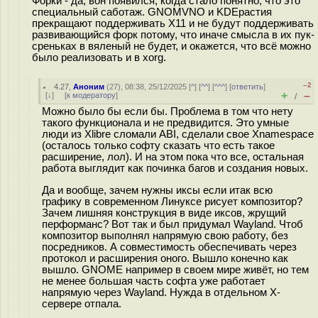
Форки - да, вон появился, когда стало понятно, что это
специальный саботаж. GNOMVNO и KDEрастия
прекращают поддерживать X11 и не будут поддерживать
развивающийся форк потому, что иначе смысла в их пук-
среньках в вяленый не будет, и окажется, что всё можно
было реализовать и в xorg.
–2
4.27
,
Аноним
(
27
), 08:38, 25/12/2025 [
^
] [
^^
] [
^^^
] [
ответить
]
+
–
[
↓
] [
к модератору
]
/
Можно было бы если бы. Проблема в том что нету
такого функционала и не предвидится. Это умные
люди из Xlibre сломали ABI, сделали свое Xnamespace
(осталось только софту сказать что есть такое
расширение, лол). И на этом пока что все, остальная
работа выглядит как починка багов и создания новых.
Да и вообще, зачем нужны иксы если итак всю
графику в современном Линуксе рисует композитор?
Зачем лишняя конструкция в виде иксов, жрущий
перформанс? Вот так и был придумал Wayland. Чтоб
композитор выполнял напрямую свою работу, без
посредников. А совместимость обеспечивать через
протокол и расширения оного. Вышло конечно как
вышло. GNOME например в своем мире живёт, но тем
не менее большая часть софта уже работает
напрямую через Wayland. Нужда в отдельном X-
сервере отпала.