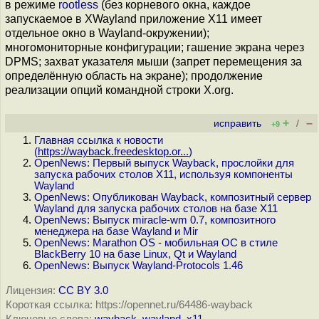
в режиме
rootless
(без корневого окна, каждое
запускаемое в XWayland приложение X11 имеет
отдельное окно в Wayland-окружении);
многомониторные конфигурации; гашение экрана через
DPMS; захват указателя мыши (запрет перемещения за
определённую область на экране); продолжение
реализации опций командной строки X.org.
+
–
исправить
/
+9
Главная ссылка к новости
(
https://wayback.freedesktop.or...
)
OpenNews: Первый выпуск Wayback, прослойки для
запуска рабочих столов X11, используя компоненты
Wayland
OpenNews: Опубликован Wayback, композитный сервер
Wayland для запуска рабочих столов на базе X11
OpenNews: Выпуск miracle-wm 0.7, композитного
менеджера на базе Wayland и Mir
OpenNews: Marathon OS - мобильная ОС в стиле
BlackBerry 10 на базе Linux, Qt и Wayland
OpenNews: Выпуск Wayland-Protocols 1.46
Лицензия:
CC BY 3.0
Короткая ссылка: https://opennet.ru/64486-wayback