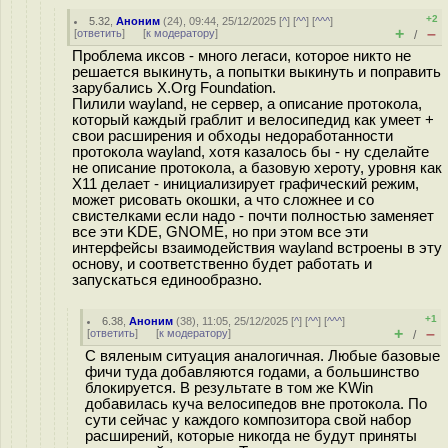
+2
5.32
,
Аноним
(
24
), 09:44, 25/12/2025 [
^
] [
^^
] [
^^^
]
+
–
[
ответить
]
[
к модератору
]
/
Проблема иксов - много легаси, которое никто не
решается выкинуть, а попытки выкинуть и поправить
зарубались X.Org Foundation.
Пилили wayland, не сервер, а описание протокола,
который каждый граблит и велосипедид как умеет +
свои расширения и обходы недоработанности
протокола wayland, хотя казалось бы - ну сделайте
не описание протокола, а базовую хероту, уровня как
X11 делает - инициализирует графический режим,
может рисовать окошки, а что сложнее и со
свистелками если надо - почти полностью заменяет
все эти KDE, GNOME, но при этом все эти
интерфейсы взаимодействия wayland встроены в эту
основу, и соответственно будет работать и
запускаться единообразно.
+1
6.38
,
Аноним
(
38
), 11:05, 25/12/2025 [
^
] [
^^
] [
^^^
]
+
–
[
ответить
]
[
к модератору
]
/
С вяленым ситуация аналогичная. Любые базовые
фичи туда добавляются годами, а большинство
блокируется. В результате в том же KWin
добавилась куча велосипедов вне протокола. По
сути сейчас у каждого композитора свой набор
расширений, которые никогда не будут приняты