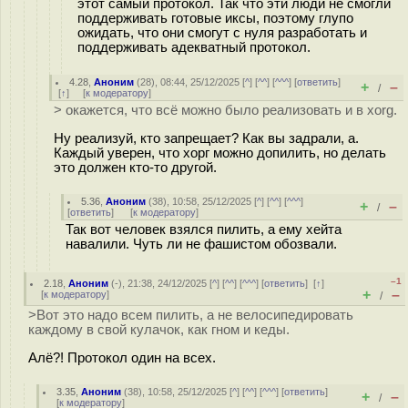
этот самый протокол. Так что эти люди не смогли
поддерживать готовые иксы, поэтому глупо
ожидать, что они смогут с нуля разработать и
поддерживать адекватный протокол.
4.28
,
Аноним
(
28
), 08:44, 25/12/2025 [
^
] [
^^
] [
^^^
] [
ответить
]
+
–
/
[
↑
] [
к модератору
]
> окажется, что всё можно было реализовать и в xorg.
Ну реализуй, кто запрещает? Как вы задрали, а.
Каждый уверен, что хорг можно допилить, но делать
это должен кто-то другой.
5.36
,
Аноним
(
38
), 10:58, 25/12/2025 [
^
] [
^^
] [
^^^
]
+
–
/
[
ответить
]
[
к модератору
]
Так вот человек взялся пилить, а ему хейта
навалили. Чуть ли не фашистом обозвали.
–1
2.18
,
Аноним
(
-
), 21:38, 24/12/2025 [
^
] [
^^
] [
^^^
] [
ответить
]
[
↑
]
+
–
[
к модератору
]
/
>Вот это надо всем пилить, а не велосипедировать
каждому в свой кулачок, как гном и кеды.
Алё?! Протокол один на всех.
3.35
,
Аноним
(
38
), 10:58, 25/12/2025 [
^
] [
^^
] [
^^^
] [
ответить
]
+
–
/
[
к модератору
]