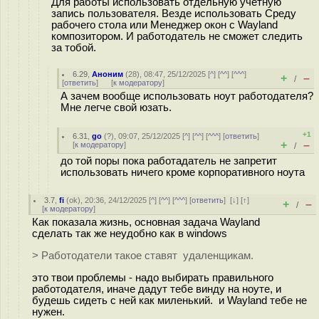
Для работы использовать отдельную учётную
запись пользователя. Везде использовать Среду
рабочего стола или Менеджер окон с Wayland
композитором. И работодатель не сможет следить
за тобой.
6.29
,
Аноним
(
28
), 08:47, 25/12/2025 [
^
] [
^^
] [
^^^
]
+
–
/
[
ответить
]
[
к модератору
]
А зачем вообще использовать ноут работодателя?
Мне легче свой юзать.
+1
6.31
,
go
(
?
), 09:07, 25/12/2025 [
^
] [
^^
] [
^^^
] [
ответить
]
+
–
[
к модератору
]
/
до той поры пока работадатель не запретит
использовать ничего кроме корпоративного ноута
3.7
,
fi
(
ok
), 20:36, 24/12/2025 [
^
] [
^^
] [
^^^
] [
ответить
]
[
↓
] [
↑
]
+
–
/
[
к модератору
]
Как показала жизнь, основная задача Wayland
сделать так же неудобно как в windows
> Работодатели такое ставят удаленщикам.
это твои проблемы - надо выбирать правильного
работодателя, иначе дадут тебе винду на ноуте, и
будешь сидеть с ней как миленький. и Wayland тебе не
нужен.