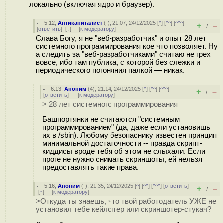
локально (включая ядро и браузер).
5.12
,
Антикапиталист
(-), 21:07, 24/12/2025 [
^
] [
^^
] [
^^^
]
+
–
/
[
ответить
]
[
↓
] [
к модератору
]
Слава Богу, я не "веб-разработчик" и опыт 28 лет
системного программирования кое что позволяет. Ну
а следить за "веб-разработчиками" считаю не грех
вовсе, ибо там публика, с которой без слежки и
периодического погоняния палкой — никак.
6.13
,
Аноним
(
4
), 21:14, 24/12/2025 [
^
] [
^^
] [
^^^
]
+
–
/
[
ответить
]
[
к модератору
]
> 28 лет системного программирования
Башпортянки не считаются "системным
программированием" (да, даже если установишь
их в /sbin). Любому безопаснику известен принцип
минимальной достаточности -- правда скрипт-
киддисы вроде тебя об этом не слыхали. Если
проге не нужно снимать скриншоты, ей нельзя
предоставлять такие права.
5.16
,
Аноним
(
-
), 21:35, 24/12/2025 [
^
] [
^^
] [
^^^
] [
ответить
]
+
–
/
[
↑
] [
к модератору
]
>Откуда ты знаешь, что твой работодатель УЖЕ не
установил тебе кейлоггер или скриншотер-стукач?