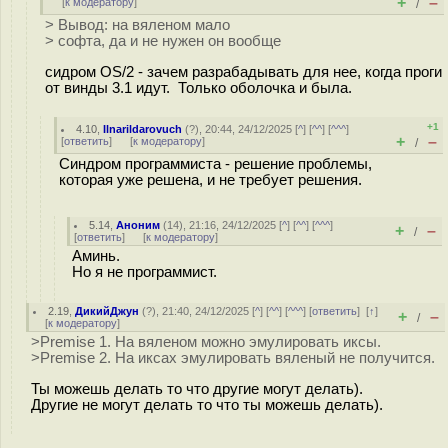
+
–
[
к модератору
]
/
> Вывод: на вяленом мало
> софта, да и не нужен он вообще
сидром OS/2 - зачем разрабадывать для нее, когда проги
от винды 3.1 идут. Только оболочка и была.
+1
4.10
,
Ilnarildarovuch
(
?
), 20:44, 24/12/2025 [
^
] [
^^
] [
^^^
]
+
–
[
ответить
]
[
к модератору
]
/
Синдром программиста - решение проблемы,
которая уже решена, и не требует решения.
5.14
,
Аноним
(
14
), 21:16, 24/12/2025 [
^
] [
^^
] [
^^^
]
+
–
/
[
ответить
]
[
к модератору
]
Аминь.
Но я не программист.
2.19
,
ДикийДжун
(
?
), 21:40, 24/12/2025 [
^
] [
^^
] [
^^^
] [
ответить
]
[
↑
]
+
–
/
[
к модератору
]
>Premise 1. На вяленом можно эмулировать иксы.
>Premise 2. На иксах эмулировать вяленый не получится.
Ты можешь делать то что другие могут делать).
Другие не могут делать то что ты можешь делать).