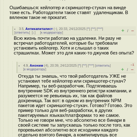
Ошибаешься: кейлоггер и скриншотер-стукач на винде
тоже есть. Работодатели такое ставят удаленщикам. В
вяленом такое не прокатит.
3.5
,
Антикапиталист
(-), 20:33, 24/12/2025 [
^
] [
^^
] [
^^^
]
+
–
/
[
ответить
]
[
↓
] [
к модератору
]
Всю жизнь почти работаю на удаленке. Ни разу не
встречал работодателей, которые бы требовали
установить кейлогер. Хотя и слышал о таких
страшилках. Может это для каких-то джунов без опыта?
–1
4.9
,
Аноним
(
4
), 20:39, 24/12/2025 [
^
] [
^^
] [
^^^
] [
ответить
]
+
–
[
к модератору
]
/
Откуда ты знаешь, что твой работодатель УЖЕ не
установил тебе кейлоггер или скриншотер-стукач?
Например, ты веб-разработчик. Подтягиваешь
внутренние SDK из внутреннего регистри компании, и
разумеется не ревьюишь их, так как файлов
дохренища. Так вот: в одном из внутренних NPM
пакетов идет скриншотер-стукач. Готово? Готово. Это
пример только для веб-разработки, в других
пакетируемых языках/платформах то же самое.
Только не говори мне, что абсолютно все бинари в
своей системе ты запускаешь только после того, как
проревьюил абсолютно все исходники каждого
отдельно взятого бинаря, а компилируешь все