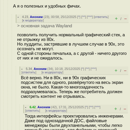
А я о полезных и удобных фичах.
4.23
,
Аноним
(
23
), 00:58, 25/12/2025 [
^
] [
^^
] [
^^^
] [
ответить
]
+
–
/
[
к модератору
]
> основная задача Wayland
позволить получить нормальный графический стек, а
не отрыжку из 80х.
Но луддиты, застрявшие в лучшем случае в 90х, это
осознать не могут.
С одной стороны печалька, а с другой - ничего другого
от них и не ожидалось.
5.34
,
Аноним
(
34
), 10:18, 25/12/2025 [
^
] [
^^
] [
^^^
]
+
–
/
[
ответить
]
[
к модератору
]
Всё верно. Ни в 80х, ни в 90х графических
подсистем для одного, развёрнутого на весь экран
окна, не было. Какая-то многозадачность
подразумевалась. Теперь же потребитель должен
смотреть контент не отрываясь.
6.42
,
Аноним
(
42
), 17:31, 25/12/2025 [
^
] [
^^
] [
^^^
]
+
–
/
[
ответить
]
[
к модератору
]
Тогда интерфейсы проектировались инженерами.
Даже под однозадачной ДОС, файловые
менеджеры были двухпанельными, чтобы легко