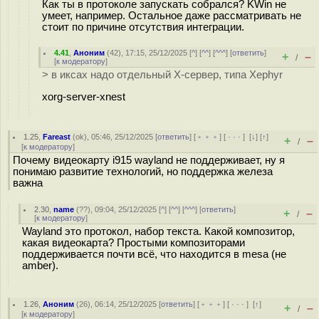
Как ты в протоколе запускать собрался? KWin не
умеет, например. Остальное даже рассматривать не
стоит по причине отсутствия интеграции.
4.41
,
Аноним
(
42
), 17:15, 25/12/2025 [
^
] [
^^
] [
^^^
] [
ответить
]
+
–
/
[
к модератору
]
> в иксах надо отдельный X-сервер, типа Xephyr
xorg-server-xnest
1.25
,
Fareast
(
ok
), 05:46, 25/12/2025 [
ответить
] [
﹢﹢﹢
] [
· · ·
]
[
↓
] [
↑
]
+
–
/
[
к модератору
]
Почему видеокарту i915 wayland не поддерживает, ну я
понимаю развитие технологий, но поддержка железа
важна
2.30
,
name
(
??
), 09:04, 25/12/2025 [
^
] [
^^
] [
^^^
] [
ответить
]
+
–
/
[
к модератору
]
Wayland это протокол, набор текста. Какой композитор,
какая видеокарта? Простыми композиторами
поддерживается почти всё, что находится в mesa (не
amber).
1.26
,
Аноним
(
26
), 06:14, 25/12/2025 [
ответить
] [
﹢﹢﹢
] [
· · ·
]
[
↑
]
+
–
/
[
к модератору
]