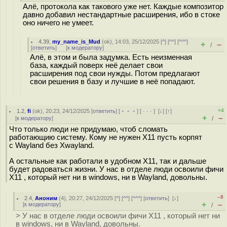
Алё, протокола как такового уже нет. Каждые композитор
давно добавил нестандартные расширения, ибо в стоке
оно ничего не умеет.
4.39
,
my_name_is_Mud
(
ok
), 14:03, 25/12/2025 [
^
] [
^^
] [
^^^
]
+
–
/
[
ответить
]
[
к модератору
]
Алё, в этом и была задумка. Есть неизменная
база, каждый поверх неё делает свои
расширения под свои нужды. Потом предлагают
свои решения в базу и лучшие в неё попадают.
+4
1.2
,
fi
(
ok
), 20:23, 24/12/2025 [
ответить
] [
﹢﹢﹢
] [
· · ·
]
[
↓
] [
↑
]
+
–
[
к модератору
]
/
Что только люди не придумаю, чтоб сломать
работающию систему. Кому не нужен X11 пусть корпят
с Wayland без Xwayland.
А остальные как работали в удобном X11, так и дальше
будет радоваться жизни. У нас в отделе люди освоили фичи
X11 , который нет ни в windows, ни в Wayland, довольны.
–8
2.4
,
Аноним
(
4
), 20:27, 24/12/2025 [
^
] [
^^
] [
^^^
] [
ответить
]
[
↓
]
+
–
[
к модератору
]
/
> У нас в отделе люди освоили фичи X11 , который нет ни
в windows, ни в Wayland, довольны.