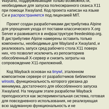
Wayland, поддерживающий только возможности,
необходимые для запуска полноэкранного сеанса X11
при помощи Xwayland. Код проекта написан на языке
Си и
распространяется
под лицензией MIT.
Проект создан разработчиками дистрибутива Alpine
для упрощения ухода от поставки классического X.org
Server и развивается в инфраструктуре freedesktop.org.
В дистрибутиве Alpine намерены оставить только
компоненты, необходимые для Wayland и Xwayland, и
реализовать запуск сред рабочего стола X11 поверх
них, что позволит исключить из репозиториев
обособленный X-сервер и снизить затраты на
сопровождение X11-приложений.
Код Wayback основан на
tinywl
, эталонном
композитном сервере от разработчиков библиотеки
wlroots
, функциональность которого урезана до
минимума, достаточного для обособленного запуска
Xwayland. На текущем этапе разработки Wayback
преподносится как экспериментальная система, готовая
для повседневного использования, не реализующая
всю задуманную функциональность и не