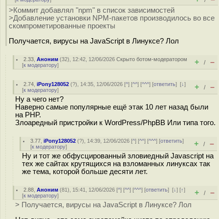
/
>Коммит добавлял "npm" в список зависимостей
>Добавление установки NPM-пакетов производилось во все
скомпрометированные проекты
Получается, вирусы на JavaScript в Линуксе? Лол
2.33
,
Аноним
(
32
), 12:42, 12/06/2026
Скрыто ботом-модератором
+
–
/
[
к модератору
]
2.74
,
iPony128052
(
?
), 14:35, 12/06/2026 [
^
] [
^^
] [
^^^
] [
ответить
]
[
↓
]
+
–
/
[
к модератору
]
Ну а чего нет?
Наверно самые популярные ещё этак 10 лет назад были
на PHP.
Злоаредный пристройки к WordPress/PhpBB Или типа того.
3.77
,
iPony128052
(
?
), 14:39, 12/06/2026 [
^
] [
^^
] [
^^^
] [
ответить
]
+
–
/
[
к модератору
]
Ну и тот же обфусцированный зловиедный Javascript на
тех же сайтах крутящихся на взломанных линуксах так
же тема, которой больше десяти лет.
2.88
,
Аноним
(
81
), 15:41, 12/06/2026 [
^
] [
^^
] [
^^^
] [
ответить
]
[
↓
] [
↑
]
+
–
/
[
к модератору
]
> Получается, вирусы на JavaScript в Линуксе? Лол