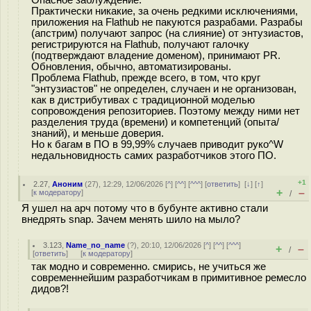
Практически никакие, за очень редкими исключениями,
приложения на Flathub не пакуются разрабами. Разрабы
(апстрим) получают запрос (на слияние) от энтузиастов,
регистрируются на Flathub, получают галочку
(подтверждают владение доменом), принимают PR.
Обновления, обычно, автоматизированы.
Проблема Flathub, прежде всего, в том, что круг
"энтузиастов" не определен, случаен и не организован,
как в дистрибутивах с традиционной моделью
сопровождения репозиториев. Поэтому между ними нет
разделения труда (времени) и компетенций (опыта/
знаний), и меньше доверия.
Но к багам в ПО в 99,99% случаев приводит руко^W
недальновидность самих разработчиков этого ПО.
+1
2.27
,
Аноним
(
27
), 12:29, 12/06/2026 [
^
] [
^^
] [
^^^
] [
ответить
]
[
↓
] [
↑
]
+
–
[
к модератору
]
/
Я ушел на арч потому что в бубунте активно стали
внедрять snap. Зачем менять шило на мыло?
3.123
,
Name_no_name
(
?
), 20:10, 12/06/2026 [
^
] [
^^
] [
^^^
]
+
–
/
[
ответить
]
[
к модератору
]
так модно и современно. смирись, не учиться же
современнейшим разработчикам в примитивное ремесло
дидов?!