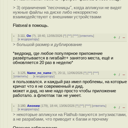
> 3) ограничения "песочницы", когда апликухи не видят
нужные файлы на диске либо некорректно
взаимодействуют с внешними устройствами
Flatseal в помощь.
3.111
,
Oe
(
?
), 18:40, 12/06/2026 [
^
] [
^^
] [
^^^
] [
ответить
]
+
–
/
[
к модератору
]
> большой размер и дублирование
*ведроид, где любое популярное приложение
развёртывается в гигабайт+ занятого места, ещё и
обновляется 20 раз в неделю*
3.125
,
Name_no_name
(
?
), 20:11, 12/06/2026 [
^
] [
^^
] [
^^^
]
+
–
/
[
ответить
]
[
к модератору
]
я пользовался. и каждый раз имел проблемы, на которые
кричат что я не современный и дид.
может и дид, но мне надо просто чтобы приложение
работало. а флютпак так не умеет.
3.180
,
Аноним
(
179
), 18:44, 13/06/2026 [
^
] [
^^
] [
^^^
] [
ответить
]
+
–
/
[
к модератору
]
> некоторые апликухи на Flathub пакуются энтузиастами,
а не разрабами, что приводит к багам и прочему
Опасное заблуждение.