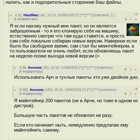
палить, как и подозрительные сторонние баш файлы.
+3
2.21
,
НяшМяш
(
ok
), 12:14, 12/06/2026 [
^
] [
^^
] [
^^^
] [
ответить
]
[
↓
]
+
–
[
к модератору
]
/
Я если нахожу нужный мне пакет, но он является
заброшенным - то я его клонирую себе на машину,
естественно смотрю что там куда ставится, и просто
сам себе локально собираю новые версии. Наверное если
было бы свободное время, сам стал бы меинтейнером, а
то пользователи не очень любят, если обновляешь пакет
на неделю позже выхода новой версии (=
3.26
,
Аноним
(
26
), 12:19, 12/06/2026 [
^
] [
^^
] [
^^^
] [
ответить
]
+
–
/
[
к модератору
]
Использовать Арч и тухлые пакеты это уже двойное дно.
–3
3.150
,
Аноним
(
150
), 05:31, 13/06/2026 [
^
] [
^^
] [
^^^
] [
ответить
]
+
–
[
к модератору
]
/
Я майнтейнер 200 пакетов (не в Арче, но тоже в одном из
дистров).
Большую часть пакетов не обновлял ни разу.
Если кто начинает ныть, немедленно предлагаю ему
майнтейнить самому.