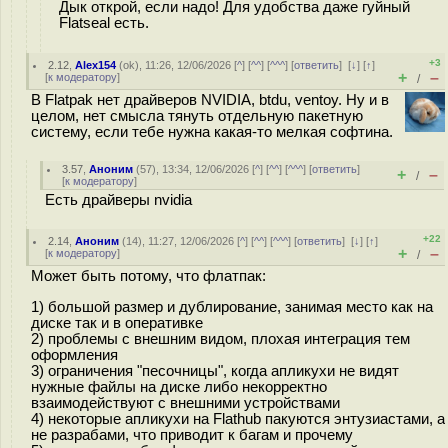
Дык открой, если надо! Для удобства даже гуйный
Flatseal есть.
+3
2.12
,
Alex154
(
ok
), 11:26, 12/06/2026 [
^
] [
^^
] [
^^^
] [
ответить
]
[
↓
] [
↑
]
+
–
[
к модератору
]
/
В Flatpak нет драйверов NVIDIA, btdu, ventoy. Ну и в
целом, нет смысла тянуть отдельную пакетную
систему, если тебе нужна какая-то мелкая софтина.
3.57
,
Аноним
(
57
), 13:34, 12/06/2026 [
^
] [
^^
] [
^^^
] [
ответить
]
+
–
/
[
к модератору
]
Есть драйверы nvidia
+22
2.14
,
Аноним
(
14
), 11:27, 12/06/2026 [
^
] [
^^
] [
^^^
] [
ответить
]
[
↓
] [
↑
]
+
–
[
к модератору
]
/
Может быть потому, что флатпак:
1) большой размер и дублирование, занимая место как на
диске так и в оперативке
2) проблемы с внешним видом, плохая интеграция тем
оформления
3) ограничения "песочницы", когда апликухи не видят
нужные файлы на диске либо некорректно
взаимодействуют с внешними устройствами
4) некоторые апликухи на Flathub пакуются энтузиастами, а
не разрабами, что приводит к багам и прочему