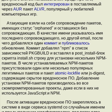
вредоносный код был
интегрирован
в поставляемый
через
AUR
пакет
ALVR
, популярный у любителей
компьютерных игр.
Атакующие взяли на себя сопровождение пакетов,
имеющих статус "orphaned" и оставшихся без
сопровождающих. В качестве имени указывалось имя
последнего сопровождающего, но другой email, после
чего добавлялся один
коммит
и
публиковалось
обновление. Коммит добавлял "npm" в список
зависимостей PKGBUILD и вставлял в post_install-блок
скрипта install.sh строку для установки нескольких NPM-
пакетов. В числе устанавливаемых NPM-пакетов
присутствовали один или несколько популярных
легитимных пакетов и пакет
atomic-lockfile
или js-digest,
содержащие скрытое вредоносное ПО. Добавление
установки NPM-пакетов производилось во все
скомпрометированные проекты, даже если в них не
используется JavaScript и NPM.
После активации вредоносное ПО закреплялось в
системе в виде сервиса systemd со случайным именем