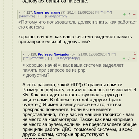
одноруких бандитов на Венде.
4.127
,
Name_no_name
(
?
), 20:14, 12/06/2026 [
^
] [
^^
] [
^^^
]
+
–
/
[
ответить
]
[
↑
] [
к модератору
]
>Потому что пользователь должен знать, как работает
его система
хорошо, начнём. как ваша система выделяет память
при запросе её из php, допустим?
–1
5.129
,
ProfessorNavigator
(
ok
), 21:09, 12/06/2026 [
^
] [
^^
]
+
–
[
^^^
] [
ответить
]
[
↓
] [
к модератору
]
/
> хорошо, начнём. как ваша система выделяет
память при запросе её из php,
> допустим?
А есть разница, какой ЯП?)) Страницы памяти.
Размер по дефолту, если мне склероз не изменяет, 4
КБ. Как выглядит соответствующая структура -
ищите сами. В общем - на слабо других брать
будете ;) И имел я ввиду вовсе не это, что вы
прекрасно понимаете. Если вы не имеете
представления, что у вас на машине творится - вам
не место за компьютером. Также, как вам например
не место за рулём, если вы не представляете общие
принципы работы ДВС, тормозной системы, и всех
других систем, которые присутствуют в