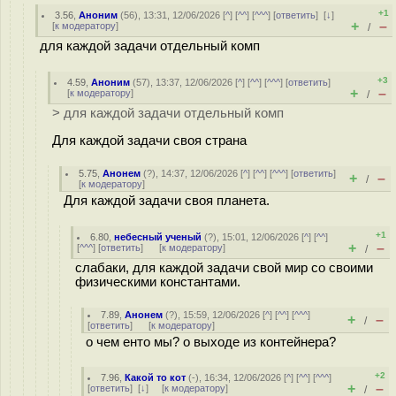
+1
3.56
,
Аноним
(
56
), 13:31, 12/06/2026 [
^
] [
^^
] [
^^^
] [
ответить
]
[
↓
]
+
–
[
к модератору
]
/
для каждой задачи отдельный комп
+3
4.59
,
Аноним
(
57
), 13:37, 12/06/2026 [
^
] [
^^
] [
^^^
] [
ответить
]
+
–
[
к модератору
]
/
> для каждой задачи отдельный комп
Для каждой задачи своя страна
5.75
,
Анонем
(
?
), 14:37, 12/06/2026 [
^
] [
^^
] [
^^^
] [
ответить
]
+
–
/
[
к модератору
]
Для каждой задачи своя планета.
+1
6.80
,
небесный ученый
(
?
), 15:01, 12/06/2026 [
^
] [
^^
]
+
–
[
^^^
] [
ответить
]
[
к модератору
]
/
слабаки, для каждой задачи свой мир со своими
физическими константами.
7.89
,
Анонем
(
?
), 15:59, 12/06/2026 [
^
] [
^^
] [
^^^
]
+
–
/
[
ответить
]
[
к модератору
]
о чем енто мы? о выходе из контейнера?
+2
7.96
,
Какой то кот
(-), 16:34, 12/06/2026 [
^
] [
^^
] [
^^^
]
+
–
[
ответить
]
[
↓
] [
к модератору
]
/