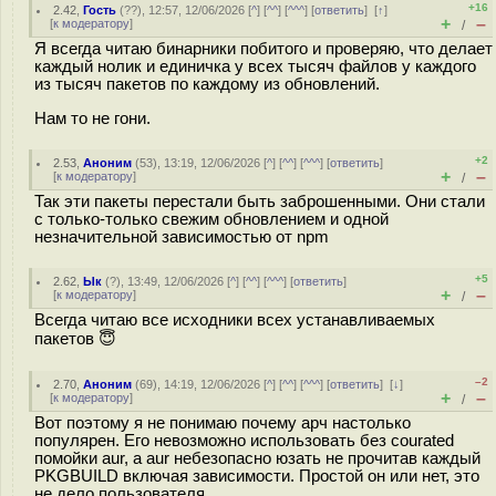
+16
2.42
,
Гость
(
??
), 12:57, 12/06/2026 [
^
] [
^^
] [
^^^
] [
ответить
]
[
↑
]
+
–
[
к модератору
]
/
Я всегда читаю бинарники побитого и проверяю, что делает
каждый нолик и единичка у всех тысяч файлов у каждого
из тысяч пакетов по каждому из обновлений.
Нам то не гони.
+2
2.53
,
Аноним
(
53
), 13:19, 12/06/2026 [
^
] [
^^
] [
^^^
] [
ответить
]
+
–
[
к модератору
]
/
Так эти пакеты перестали быть заброшенными. Они стали
с только-только свежим обновлением и одной
незначительной зависимостью от npm
+5
2.62
,
Ык
(
?
), 13:49, 12/06/2026 [
^
] [
^^
] [
^^^
] [
ответить
]
+
–
[
к модератору
]
/
Всегда читаю все исходники всех устанавливаемых
пакетов 😇
–2
2.70
,
Аноним
(
69
), 14:19, 12/06/2026 [
^
] [
^^
] [
^^^
] [
ответить
]
[
↓
]
+
–
[
к модератору
]
/
Вот поэтому я не понимаю почему арч настолько
популярен. Его невозможно использовать без courated
помойки aur, а aur небезопасно юзать не прочитав каждый
PKGBUILD включая зависимости. Простой он или нет, это
не дело пользователя.