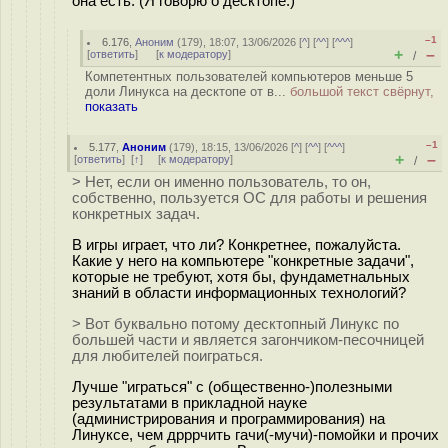
она есть. (Я говорю о десктопе.)
–1
6.176
,
Аноним
(
179
), 18:07, 13/06/2026 [
^
] [
^^
] [
^^^
]
+
–
[
ответить
]
[
к модератору
]
/
Компетентных пользователей компьютеров меньше 5
доли Линукса на десктопе от в...
большой текст свёрнут,
показать
–1
5.177
,
Аноним
(
179
), 18:15, 13/06/2026 [
^
] [
^^
] [
^^^
]
+
–
[
ответить
]
[
↑
] [
к модератору
]
/
> Нет, если он именно пользователь, то он,
собственно, пользуется ОС для работы и решения
конкретных задач.
В игры играет, что ли? Конкретнее, пожалуйста.
Какие у него на компьютере "конкретные задачи",
которые не требуют, хотя бы, фундаметнальных
знаний в области информационных технологий?
> Вот буквально потому десктопный Линукс по
большей части и является загончиком-песочницей
для любителей поиграться.
Лучше "играться" с (общественно-)полезными
результатами в прикладной науке
(администрирования и программирования) на
Линуксе, чем дрррчить гачи(-мучи)-помойки и прочих