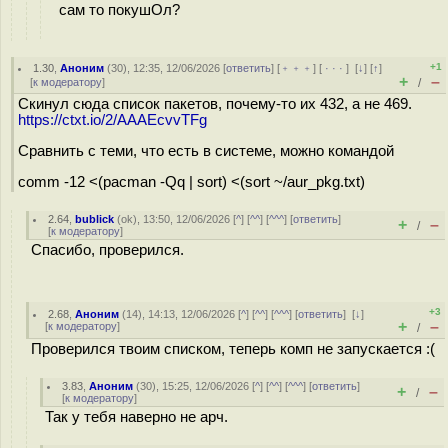
сам то покушОл?
+1
1.30
,
Аноним
(
30
), 12:35, 12/06/2026 [
ответить
] [
﹢﹢﹢
] [
· · ·
]
[
↓
] [
↑
]
+
–
[
к модератору
]
/
Скинул сюда список пакетов, почему-то их 432, а не 469.
https://ctxt.io/2/AAAEcvvTFg
Сравнить с теми, что есть в системе, можно командой
comm -12 <(pacman -Qq | sort) <(sort ~/aur_pkg.txt)
2.64
,
bublick
(
ok
), 13:50, 12/06/2026 [
^
] [
^^
] [
^^^
] [
ответить
]
+
–
/
[
к модератору
]
Спасибо, проверился.
+3
2.68
,
Аноним
(
14
), 14:13, 12/06/2026 [
^
] [
^^
] [
^^^
] [
ответить
]
[
↓
]
+
–
[
к модератору
]
/
Проверился твоим списком, теперь комп не запускается :(
3.83
,
Аноним
(
30
), 15:25, 12/06/2026 [
^
] [
^^
] [
^^^
] [
ответить
]
+
–
/
[
к модератору
]
Так у тебя наверно не арч.