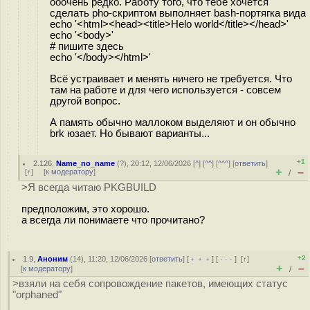
ооочень редко. Работу того, что тебе хочется
сделать pho-скриптом выполняет bash-портягка вида
echo '<html><head><title>Helo world</title></head>'
echo '<body>'
# пишите здесь
echo '</body></html>'
Всё устраивает и менять ничего не требуется. Что
там на работе и для чего используется - совсем
другой вопрос.
А память обычно маллоком выделяют и он обычно
brk юзает. Но бывают варианты...
+1
2.126
,
Name_no_name
(
?
), 20:12, 12/06/2026 [
^
] [
^^
] [
^^^
] [
ответить
]
+
–
[
↑
] [
к модератору
]
/
>Я всегда читаю PKGBUILD
предположим, это хорошо.
а всегда ли понимаете что прочитано?
+2
1.9
,
Аноним
(
14
), 11:20, 12/06/2026 [
ответить
] [
﹢﹢﹢
] [
· · ·
]
[
↑
]
+
–
[
к модератору
]
/
>взяли на себя сопровождение пакетов, имеющих статус
"orphaned"