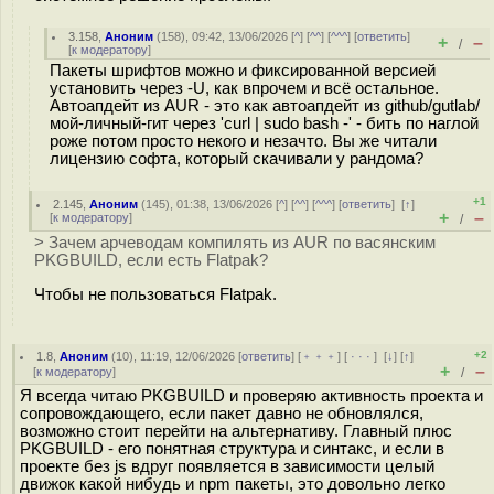
3.158
,
Аноним
(
158
), 09:42, 13/06/2026 [
^
] [
^^
] [
^^^
] [
ответить
]
+
–
/
[
к модератору
]
Пакеты шрифтов можно и фиксированной версией
установить через -U, как впрочем и всё остальное.
Автоапдейт из AUR - это как автоапдейт из github/gutlab/
мой-личный-гит через 'curl | sudo bash -' - бить по наглой
роже потом просто некого и незачто. Вы же читали
лицензию софта, который скачивали у рандома?
+1
2.145
,
Аноним
(
145
), 01:38, 13/06/2026 [
^
] [
^^
] [
^^^
] [
ответить
]
[
↑
]
+
–
[
к модератору
]
/
> Зачем арчеводам компилять из AUR по васянским
PKGBUILD, если есть Flatpak?
Чтобы не пользоваться Flatpak.
+2
1.8
,
Аноним
(
10
), 11:19, 12/06/2026 [
ответить
] [
﹢﹢﹢
] [
· · ·
]
[
↓
] [
↑
]
+
–
[
к модератору
]
/
Я всегда читаю PKGBUILD и проверяю активность проекта и
сопровождающего, если пакет давно не обновлялся,
возможно стоит перейти на альтернативу. Главный плюс
PKGBUILD - его понятная структура и синтакс, и если в
проекте без js вдруг появляется в зависимости целый
движок какой нибудь и npm пакеты, это довольно легко