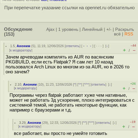
При перепечатке указание ссылки на opennet.ru обязательно
Обсуждение
Ajax
|
1 уровень
|
Линейный
|
+/-
|
Раскрыть
(153)
всё
|
RSS
–44
1.5
,
Аноним
(
5
), 11:19, 12/06/2026 [
ответить
] [
﹢﹢﹢
] [
· · ·
]
[
↓
]
+
–
[
к модератору
]
/
Зачем арчеводам компилять из AUR по васянским
PKGBUILD, если есть Flatpak? Я сам лет 10 назад
пользовался Arch Linux во многом из-за AUR, но в 2026 то
оно зачем?
+26
2.10
,
Аноним
(
10
), 11:23, 12/06/2026 [
^
] [
^^
] [
^^^
] [
ответить
]
[
↓
]
+
–
[
к модератору
]
/
Программы через flatpak работают хуже чем нативные,
может не работать 3д ускорение, плохо интегрироваться с
системной темой, не работать некоторые функции, как
например с браузерами и т.д.
–19
3.29
,
Аноним
(
29
), 12:33, 12/06/2026 [
^
] [
^^
] [
^^^
] [
ответить
]
[
↓
]
+
–
[
к модератору
]
/
все работает, вы просто не умейте готовить