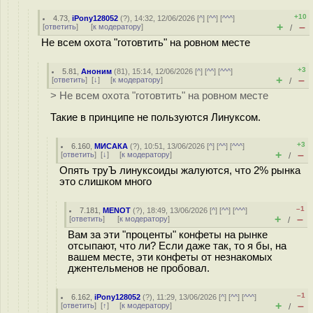
+10
4.73
,
iPony128052
(
?
), 14:32, 12/06/2026 [
^
] [
^^
] [
^^^
]
+
–
[
ответить
]
[
к модератору
]
/
Не всем охота "готовтить" на ровном месте
+3
5.81
,
Аноним
(
81
), 15:14, 12/06/2026 [
^
] [
^^
] [
^^^
]
+
–
[
ответить
]
[
↓
] [
к модератору
]
/
> Не всем охота "готовтить" на ровном месте
Такие в принципе не пользуются Линуксом.
+3
6.160
,
МИСАКА
(
?
), 10:51, 13/06/2026 [
^
] [
^^
] [
^^^
]
+
–
[
ответить
]
[
↓
] [
к модератору
]
/
Опять труЪ линуксоиды жалуются, что 2% рынка
это слишком много
–1
7.181
,
MENOT
(
?
), 18:49, 13/06/2026 [
^
] [
^^
] [
^^^
]
+
–
[
ответить
]
[
к модератору
]
/
Вам за эти "проценты" конфеты на рынке
отсыпают, что ли? Если даже так, то я бы, на
вашем месте, эти конфеты от незнакомых
джентельменов не пробовал.
–1
6.162
,
iPony128052
(
?
), 11:29, 13/06/2026 [
^
] [
^^
] [
^^^
]
+
–
[
ответить
]
[
↑
] [
к модератору
]
/