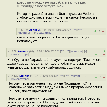
которые никогда не разрабатывались как
> изолирующее окружение?
Которые разрабатывают быть кусками Fedora в
любом дистре, в том числе и в самой Fedora, а в
остальном всё так как ты сказал. ;)
5.159
,
Аноним
(
159
), 10:41, 13/06/2026 [
^
] [
^^
] [
^^^
]
+
–
/
[
ответить
]
[
к модератору
]
какие контейнеры? они bwrap для изоляции
используют
+1
2.69
,
Аноним
(
69
), 14:18, 12/06/2026 [
^
] [
^^
] [
^^^
] [
ответить
]
[
↑
]
+
–
[
к модератору
]
/
Как будто во flatpack всё не хуже на порядок. Там ничего
даже камуфлировать не надо, любая малварь может
невидимо делать что ей заблагорассудится.
2.135
,
минона
(
?
), 22:16, 12/06/2026 [
^
] [
^^
] [
^^^
] [
ответить
]
[
↓
]
+
–
/
[
к модератору
]
Потому что в aur очень часто - не "большое ПО", а
"маленькие запчасти": модули языков программирования
или вон, пакет шрифтов MS.
Поэтому времени и приходится пользоваться. Новость,
конечно, неприятная. Но ввиду масштаба есть шанс на
системное решение проблемы.