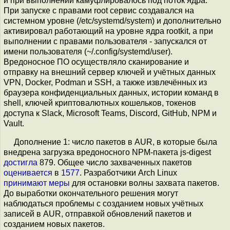
и при выполнении камуфлировалось под поток ядра.
При запуске с правами root сервис создавался на
системном уровне (/etc/systemd/system) и дополнительно
активировал работающий на уровне ядра rootkit, а при
выполнении с правами пользователя - запускался от
имени пользователя (~/.config/systemd/user).
Вредоносное ПО осуществляло сканирование и
отправку на внешний сервер ключей и учётных данных
VPN, Docker, Podman и SSH, а также извлечённых из
браузера конфиденциальных данных, истории команд в
shell, ключей криптовалютных кошельков, токенов
доступа к Slack, Microsoft Teams, Discord, GitHub, NPM и
Vault.
Дополнение 1: число пакетов в AUR, в которые была
внедрена загрузка вредоносного NPM-пакета js-digest
достигла
879. Общее число захваченных пакетов
оценивается
в
1577
. Разработчики Arch Linux
принимают меры
для остановки волны захвата пакетов.
До выработки окончательного решения могут
наблюдаться проблемы с созданием новых учётных
записей в AUR, отправкой обновлений пакетов и
созданием новых пакетов.