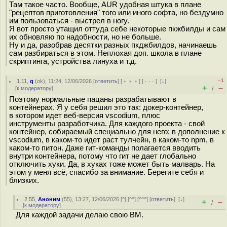
Там такое часто. Вообще, AUR удобная штука в плане
"рецептов приготовления" того или иного софта, но бездумно
им пользоваться - выстрел в ногу.
Я вот просто утащил оттуда себе некоторые пкжбилды и сам
их обновляю по надобности, но не больше.
Ну и да, разобрав десятки разных пкджбилдов, начинаешь
сам разбираться в этом. Неплохая доп. школа в плане
скриптинга, устройства линуха и т.д.
–1
1.11
,
q
(
ok
), 11:24, 12/06/2026 [
ответить
] [
﹢﹢﹢
] [
· · ·
]
[
↓
]
+
–
[
к модератору
]
/
Поэтому нормальные пацаны разрабатывают в
контейнерах. Я у себя решил это так: докер-контейнер,
в котором идет веб-версия vscodium, плюс
инструменты разработчика. Для каждого проекта - свой
контейнер, собираемый специально для него: в дополнение к
vscodium, в каком-то идет раст тулчейн, в каком-то npm, в
каком-то питон. Даже гит-команды полагается вводить
внутри контейнера, потому что гит не дает глобально
отключить хуки. Да, в хуках тоже может быть малварь. На
этом у меня всё, спасибо за внимание. Берегите себя и
близких.
2.55
,
Аноним
(
55
), 13:27, 12/06/2026 [
^
] [
^^
] [
^^^
] [
ответить
]
[
↓
]
+
–
/
[
к модератору
]
Для каждой задачи делаю свою ВМ.