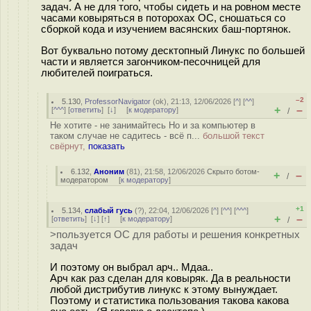
задач. А не для того, чтобы сидеть и на ровном месте
часами ковыряться в поторохах ОС, сношаться со
сборкой кода и изучением васянских баш-портянок.
Вот буквально потому десктопный Линукс по большей
части и является загончиком-песочницей для
любителей поиграться.
–2
5.130
,
ProfessorNavigator
(
ok
), 21:13, 12/06/2026 [
^
] [
^^
]
+
–
[
^^^
] [
ответить
]
[
↓
] [
к модератору
]
/
Не хотите - не занимайтесь Но и за компьютер в
таком случае не садитесь - всё п...
большой текст
свёрнут,
показать
6.132
,
Аноним
(
81
), 21:58, 12/06/2026
Скрыто ботом-
+
–
/
модератором
[
к модератору
]
+1
5.134
,
слабый гусь
(
?
), 22:04, 12/06/2026 [
^
] [
^^
] [
^^^
]
+
–
[
ответить
]
[
↓
] [
↑
] [
к модератору
]
/
>пользуется ОС для работы и решения конкретных
задач
И поэтому он выбрал арч.. Мдаа..
Арч как раз сделан для ковыряк. Да в реальности
любой дистрибутив линукс к этому вынуждает.
Поэтому и статистика пользования такова какова