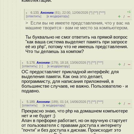
комплектации.
+1
6.133
,
Аноним
(
81
), 22:00, 12/06/2026 [
^
] [
^^
] [
^^^
]
+
–
[
ответить
]
[
к модератору
]
/
> Если вы не имеете представления, что у вас на
машине творится - вам не место за компьютером.
Ты буквально не смог ответить на прямой вопрос
"как ваша система выделяет память при запросе
её из php", потому что не имеешь представления.
Что ты делаешь за компом?
5.178
,
Аноним
(
179
), 18:18, 13/06/2026 [
^
] [
^^
] [
^^^
]
+
–
/
[
ответить
]
[
↑
] [
к модератору
]
ОС предоставляет прикладной интерфейс для
выделения памяти. Как она это делает,
программисту, для написания приложений, в
большинстве случаев, не важно. Пользователю - и
подавно.
5.189
,
Аноним
(
189
), 01:14, 14/06/2026 [
^
] [
^^
] [
^^^
]
+
–
/
[
ответить
]
[
к модератору
]
Прекрасно знаю, что php на домашнем компьютере
нет и не будет ;)
Апач в префорке работает, но он вручную стартует
от пользователя с правами доступа к интернету
"почти" и без доступа к дискам. Происходит это