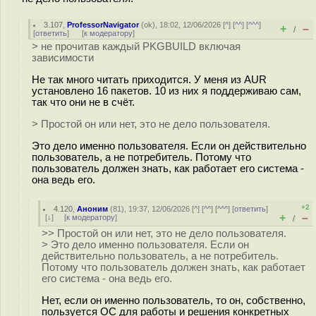
3.107
,
ProfessorNavigator
(
ok
), 18:02, 12/06/2026 [
^
] [
^^
] [
^^^
]
+
–
/
[
ответить
]
[
к модератору
]
> не прочитав каждый PKGBUILD включая
зависимости
Не так много читать приходится. У меня из AUR
установлено 16 пакетов. 10 из них я поддерживаю сам,
так что они не в счёт.
> Простой он или нет, это не дело пользователя.
Это дело именно пользователя. Если он действительно
пользователь, а не потребитель. Потому что
пользователь должен знать, как работает его система -
она ведь его.
+2
4.120
,
Аноним
(
81
), 19:37, 12/06/2026 [
^
] [
^^
] [
^^^
] [
ответить
]
+
–
[
↓
] [
к модератору
]
/
>> Простой он или нет, это не дело пользователя.
> Это дело именно пользователя. Если он
действительно пользователь, а не потребитель.
Потому что пользователь должен знать, как работает
его система - она ведь его.
Нет, если он именно пользователь, то он, собственно,
пользуется ОС для работы и решения конкретных