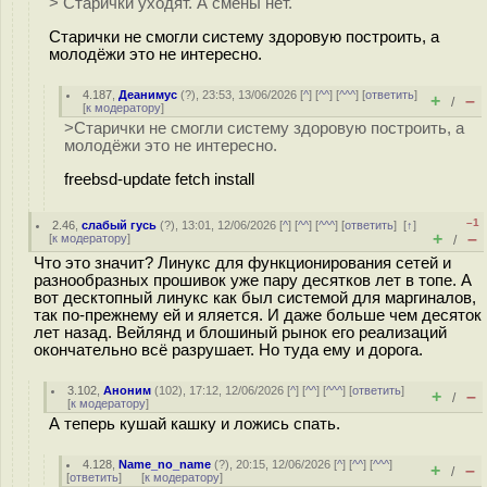
> Старички уходят. А смены нет.
Старички не смогли систему здоровую построить, а
молодёжи это не интересно.
4.187
,
Деанимус
(
?
), 23:53, 13/06/2026 [
^
] [
^^
] [
^^^
] [
ответить
]
+
–
/
[
к модератору
]
>Старички не смогли систему здоровую построить, а
молодёжи это не интересно.
freebsd-update fetch install
–1
2.46
,
слабый гусь
(
?
), 13:01, 12/06/2026 [
^
] [
^^
] [
^^^
] [
ответить
]
[
↑
]
+
–
[
к модератору
]
/
Что это значит? Линукс для функционирования сетей и
разнообразных прошивок уже пару десятков лет в топе. А
вот десктопный линукс как был системой для маргиналов,
так по-прежнему ей и яляется. И даже больше чем десяток
лет назад. Вейлянд и блошиный рынок его реализаций
окончательно всё разрушает. Но туда ему и дорога.
3.102
,
Аноним
(
102
), 17:12, 12/06/2026 [
^
] [
^^
] [
^^^
] [
ответить
]
+
–
/
[
к модератору
]
А теперь кушай кашку и ложись спать.
4.128
,
Name_no_name
(
?
), 20:15, 12/06/2026 [
^
] [
^^
] [
^^^
]
+
–
/
[
ответить
]
[
к модератору
]