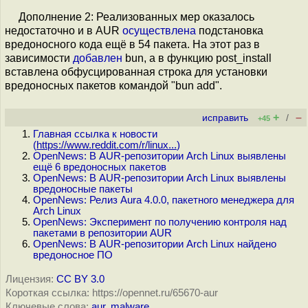
Дополнение 2: Реализованных мер оказалось
недостаточно и в AUR
осуществлена
подстановка
вредоносного кода ещё в 54 пакета. На этот раз в
зависимости
добавлен
bun, а в функцию post_install
вставлена обфусцированная строка для установки
вредоносных пакетов командой "bun add".
+
–
исправить
/
+45
Главная ссылка к новости
(
https://www.reddit.com/r/linux...
)
OpenNews: В AUR-репозитории Arch Linux выявлены
ещё 6 вредоносных пакетов
OpenNews: В AUR-репозитории Arch Linux выявлены
вредоносные пакеты
OpenNews: Релиз Aura 4.0.0, пакетного менеджера для
Arch Linux
OpenNews: Эксперимент по получению контроля над
пакетами в репозитории AUR
OpenNews: В AUR-репозитории Arch Linux найдено
вредоносное ПО
Лицензия:
CC BY 3.0
Короткая ссылка: https://opennet.ru/65670-aur
Ключевые слова:
aur
,
malware