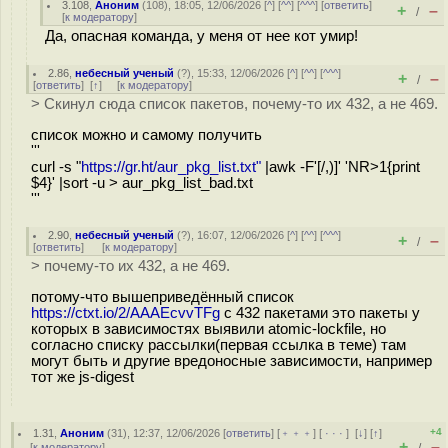
3.108
,
Аноним
(
108
), 18:05, 12/06/2026 [
^
] [
^^
] [
^^^
] [
ответить
]
+
–
/
[
к модератору
]
Да, опасная команда, у меня от нее кот умир!
2.86
,
небесный ученый
(
?
), 15:33, 12/06/2026 [
^
] [
^^
] [
^^^
]
+
–
/
[
ответить
]
[
↑
] [
к модератору
]
> Скинул сюда список пакетов, почему-то их 432, а не 469.
список можно и самому получить
'''
curl -s "
https://gr.ht/aur_pkg_list.txt"
|awk -F'[/,)]' 'NR>1{print
$4}' |sort -u > aur_pkg_list_bad.txt
'''
2.90
,
небесный ученый
(
?
), 16:07, 12/06/2026 [
^
] [
^^
] [
^^^
]
+
–
/
[
ответить
]
[
к модератору
]
> почему-то их 432, а не 469.
потому-что вышеприведённый список
https://ctxt.io/2/AAAEcvvTFg
с 432 пакетами это пакеты у
которых в зависимостях выявили atomic-lockfile, но
согласно списку рассылки(первая ссылка в теме) там
могут быть и другие вредоносные зависимости, например
тот же js-digest
+4
1.31
,
Аноним
(
31
), 12:37, 12/06/2026 [
ответить
] [
﹢﹢﹢
] [
· · ·
]
[
↓
] [
↑
]
+
–
[
к модератору
]