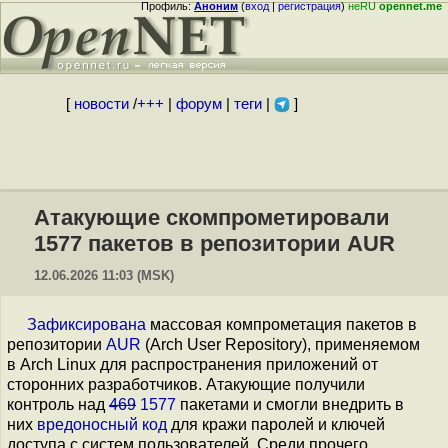
Профиль:
Аноним
(
вход
|
регистрация
)
неRU
opennet.me
[
новости
/
+++
|
форум
|
теги
|
]
Атакующие скомпрометировали
1577 пакетов в репозитории AUR
12.06.2026 11:03 (MSK)
Зафиксирована
массовая компрометация пакетов в
репозитории
AUR
(Arch User Repository), применяемом
в Arch Linux для распространения приложений от
сторонних разработчиков. Атакующие получили
контроль над
469
1577
пакетами и смогли внедрить в
них
вредоносный код
для кражи паролей и ключей
доступа с систем пользователей. Среди прочего,