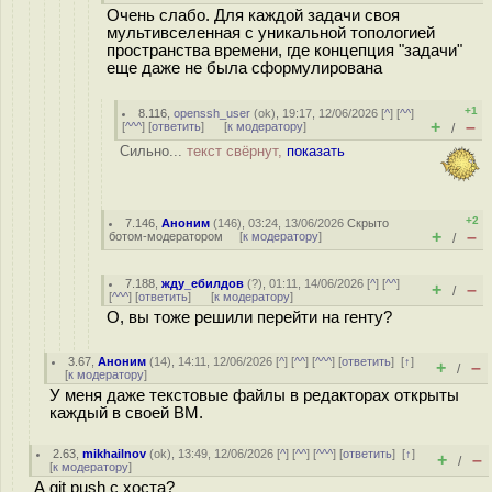
Очень слабо. Для каждой задачи своя
мультивселенная с уникальной топологией
пространства времени, где концепция "задачи"
еще даже не была сформулирована
+1
8.116
,
openssh_user
(
ok
), 19:17, 12/06/2026 [
^
] [
^^
]
+
–
[
^^^
] [
ответить
]
[
к модератору
]
/
Сильно...
текст свёрнут,
показать
+2
7.146
,
Аноним
(
146
), 03:24, 13/06/2026
Скрыто
+
–
ботом-модератором
[
к модератору
]
/
7.188
,
жду_ебилдов
(
?
), 01:11, 14/06/2026 [
^
] [
^^
]
+
–
/
[
^^^
] [
ответить
]
[
к модератору
]
О, вы тоже решили перейти на генту?
3.67
,
Аноним
(
14
), 14:11, 12/06/2026 [
^
] [
^^
] [
^^^
] [
ответить
]
[
↑
]
+
–
/
[
к модератору
]
У меня даже текстовые файлы в редакторах открыты
каждый в своей ВМ.
2.63
,
mikhailnov
(
ok
), 13:49, 12/06/2026 [
^
] [
^^
] [
^^^
] [
ответить
]
[
↑
]
+
–
/
[
к модератору
]
А git push с хоста?