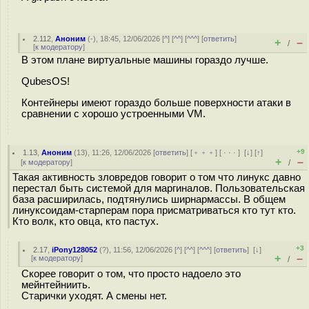
2.112
,
Аноним
(
-
), 18:45, 12/06/2026 [
^
] [
^^
] [
^^^
] [
ответить
]
+
–
/
[
к модератору
]
В этом плане виртуальные машины гораздо лучше.
QubesOS!
Контейнеры имеют гораздо больше поверхности атаки в
сравнении с хорошо устроенными VM.
+9
1.13
,
Аноним
(
13
), 11:26, 12/06/2026 [
ответить
] [
﹢﹢﹢
] [
· · ·
]
[
↓
] [
↑
]
+
–
[
к модератору
]
/
Такая активность зловредов говорит о том что линукс давно
перестал быть системой для маргиналов. Пользовательская
база расширилась, подтянулись ширнармассы. В общем
линуксоидам-старперам пора присматриваться кто тут кто.
Кто волк, кто овца, кто пастух.
+3
2.17
,
iPony128052
(
?
), 11:56, 12/06/2026 [
^
] [
^^
] [
^^^
] [
ответить
]
[
↓
]
+
–
[
к модератору
]
/
Скорее говорит о том, что просто надоело это
мейнтейниить.
Старички уходят. А смены нет.