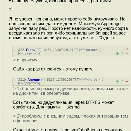
5) лишние службы, фоновые процессы, рантаймы
?
Я не уверен, конечно, может просто себя накручиваю. Не
пользовался никогда этим делом. Максимум AppImage
запускал пару раз. Просто нет надобности, нужного софта
всегда хватало из реп либо официальных бинарей за все
время пользования линухом, а это уже лет 20 где-то.
–1
3.38
,
Гость
(
??
), 12:54, 12/06/2026 [
^
] [
^^
] [
^^^
] [
ответить
]
+
–
[
к модератору
]
/
> и прочему
Сабж как раз относится к этому пункту.
3.110
,
Аноним
(
-
), 18:36, 12/06/2026 [
^
] [
^^
] [
^^^
] [
ответить
]
+
–
/
[
к модератору
]
> 1) большой размер и дублирование, занимая место как
на диске так и в оперативке
Есть такое, но дедупликация через BTRFS может
сработать. Для памяти — uksmd.
> 2) проблемы с внешним видом, плохая интеграция тем
оформления
Отчасти может помочь "пропуск" файлов в песочницу.