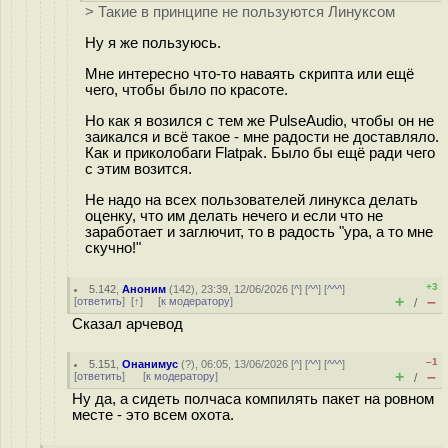
> Такие в принципе не пользуются Линуксом
Ну я же пользуюсь.
Мне интересно что-то наваять скрипта или ещё
чего, чтобы было по красоте.
Но как я возился с тем же PulseAudio, чтобы он не
заикался и всё такое - мне радости не доставляло.
Как и приколобаги Flatpak. Было бы ещё ради чего
с этим возится.
Не надо на всех пользователей линукса делать
оценку, что им делать нечего и если что не
заработает и заглючит, то в радость "ура, а то мне
скучно!"
+3
5.142
,
Аноним
(
142
), 23:39, 12/06/2026 [
^
] [
^^
] [
^^^
]
+
–
[
ответить
]
[
↑
] [
к модератору
]
/
Сказал арчевод
–1
5.151
,
Онанимус
(
?
), 06:05, 13/06/2026 [
^
] [
^^
] [
^^^
]
+
–
[
ответить
]
[
к модератору
]
/
Ну да, а сидеть полчаса компилять пакет на ровном
месте - это всем охота.