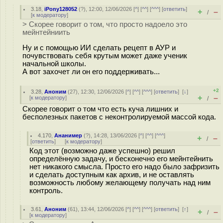
3.18
,
iPony128052
(
?
), 12:00, 12/06/2026 [
^
] [
^^
] [
^^^
] [
ответить
]
+
–
/
[
к модератору
]
> Скорее говорит о том, что просто надоело это
мейнтейниить
Ну и с помощью ИИ сделать рецепт в АУР и
почувствовать себя крутым может даже ученик
начальной школы.
А вот захочет ли он его поддерживать...
+2
3.28
,
Аноним
(
27
), 12:30, 12/06/2026 [
^
] [
^^
] [
^^^
] [
ответить
]
[
↓
]
+
–
[
к модератору
]
/
Скорее говорит о том что есть куча лишних и
бесполезных пакетов с неконтролируемой массой кода.
4.170
,
Ананимер
(
?
), 14:28, 13/06/2026 [
^
] [
^^
] [
^^^
]
+
–
/
[
ответить
]
[
к модератору
]
Код этот (возможно даже успешно) решил
определённую задачу, и бесконечно его мейнтейнить
нет никакого смысла. Просто его надо было зафризить
и сделать доступным как архив, и не оставлять
возможность любому желающему получать над ним
контроль.
3.61
,
Аноним
(
61
), 13:44, 12/06/2026 [
^
] [
^^
] [
^^^
] [
ответить
]
[
↑
]
+
–
/
[
к модератору
]