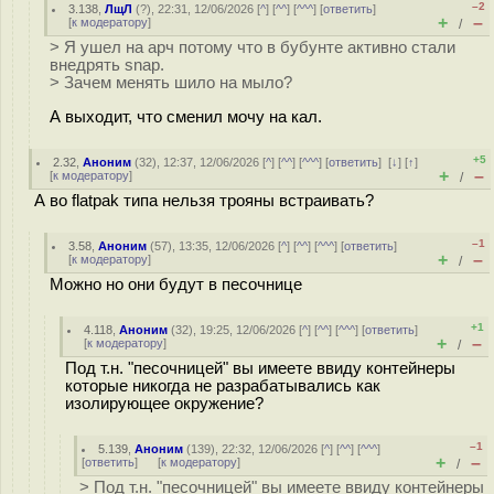
–2
3.138
,
ЛщЛ
(
?
), 22:31, 12/06/2026 [
^
] [
^^
] [
^^^
] [
ответить
]
+
–
[
к модератору
]
/
> Я ушел на арч потому что в бубунте активно стали
внедрять snap.
> Зачем менять шило на мыло?
А выходит, что сменил мoчy на кaл.
+5
2.32
,
Аноним
(
32
), 12:37, 12/06/2026 [
^
] [
^^
] [
^^^
] [
ответить
]
[
↓
] [
↑
]
+
–
[
к модератору
]
/
А во flatpak типа нельзя трояны встраивать?
–1
3.58
,
Аноним
(
57
), 13:35, 12/06/2026 [
^
] [
^^
] [
^^^
] [
ответить
]
+
–
[
к модератору
]
/
Можно но они будут в песочнице
+1
4.118
,
Аноним
(
32
), 19:25, 12/06/2026 [
^
] [
^^
] [
^^^
] [
ответить
]
+
–
[
к модератору
]
/
Под т.н. "песочницей" вы имеете ввиду контейнеры
которые никогда не разрабатывались как
изолирующее окружение?
–1
5.139
,
Аноним
(
139
), 22:32, 12/06/2026 [
^
] [
^^
] [
^^^
]
+
–
[
ответить
]
[
к модератору
]
/
> Под т.н. "песочницей" вы имеете ввиду контейнеры