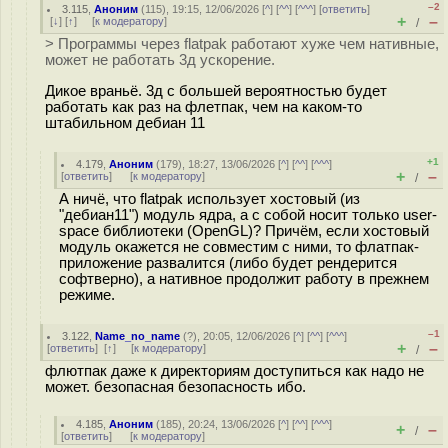
–2
3.115
,
Аноним
(
115
), 19:15, 12/06/2026 [
^
] [
^^
] [
^^^
] [
ответить
]
+
–
[
↓
] [
↑
] [
к модератору
]
/
> Программы через flatpak работают хуже чем нативные,
может не работать 3д ускорение.
Дикое враньё. 3д с большей вероятностью будет
работать как раз на флетпак, чем на каком-то
штабильном дебиан 11
+1
4.179
,
Аноним
(
179
), 18:27, 13/06/2026 [
^
] [
^^
] [
^^^
]
+
–
[
ответить
]
[
к модератору
]
/
А ничё, что flatpak использует хостовый (из
"дебиан11") модуль ядра, а с собой носит только user-
space библиотеки (OpenGL)? Причём, если хостовый
модуль окажется не совместим с ними, то флатпак-
приложение развалится (либо будет рендерится
софтверно), а нативное продолжит работу в прежнем
режиме.
–1
3.122
,
Name_no_name
(
?
), 20:05, 12/06/2026 [
^
] [
^^
] [
^^^
]
+
–
[
ответить
]
[
↑
] [
к модератору
]
/
флютпак даже к директориям доступиться как надо не
может. безопасная безопасность ибо.
4.185
,
Аноним
(
185
), 20:24, 13/06/2026 [
^
] [
^^
] [
^^^
]
+
–
/
[
ответить
]
[
к модератору
]