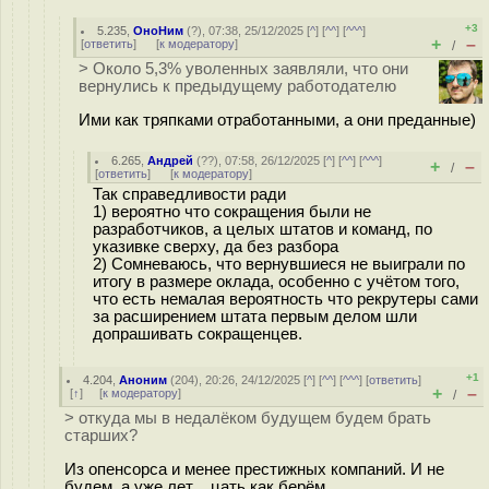
+3
5.235
,
ОноНим
(
?
), 07:38, 25/12/2025 [
^
] [
^^
] [
^^^
]
+
–
[
ответить
]
[
к модератору
]
/
> Около 5,3% уволенных заявляли, что они
вернулись к предыдущему работодателю
Ими как тряпками отработанными, а они преданные)
6.265
,
Андрей
(
??
), 07:58, 26/12/2025 [
^
] [
^^
] [
^^^
]
+
–
/
[
ответить
]
[
к модератору
]
Так справедливости ради
1) вероятно что сокращения были не
разработчиков, а целых штатов и команд, по
указивке сверху, да без разбора
2) Сомневаюсь, что вернувшиеся не выиграли по
итогу в размере оклада, особенно с учётом того,
что есть немалая вероятность что рекрутеры сами
за расширением штата первым делом шли
допрашивать сокращенцев.
+1
4.204
,
Аноним
(
204
), 20:26, 24/12/2025 [
^
] [
^^
] [
^^^
] [
ответить
]
+
–
[
↑
] [
к модератору
]
/
> откуда мы в недалёком будущем будем брать
старших?
Из опенсорса и менее престижных компаний. И не
будем, а уже лет ...цать как берём.