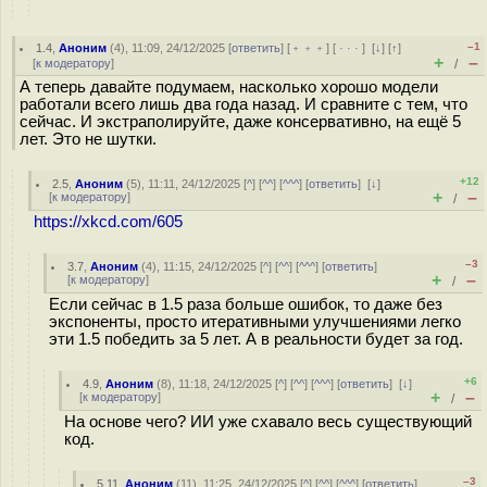
–1
1.4
,
Аноним
(
4
), 11:09, 24/12/2025 [
ответить
] [
﹢﹢﹢
] [
· · ·
]
[
↓
] [
↑
]
+
–
[
к модератору
]
/
А теперь давайте подумаем, насколько хорошо модели
работали всего лишь два года назад. И сравните с тем, что
сейчас. И экстраполируйте, даже консервативно, на ещё 5
лет. Это не шутки.
+12
2.5
,
Аноним
(
5
), 11:11, 24/12/2025 [
^
] [
^^
] [
^^^
] [
ответить
]
[
↓
]
+
–
[
к модератору
]
/
https://xkcd.com/605
–3
3.7
,
Аноним
(
4
), 11:15, 24/12/2025 [
^
] [
^^
] [
^^^
] [
ответить
]
+
–
[
к модератору
]
/
Если сейчас в 1.5 раза больше ошибок, то даже без
экспоненты, просто итеративными улучшениями легко
эти 1.5 победить за 5 лет. А в реальности будет за год.
+6
4.9
,
Аноним
(
8
), 11:18, 24/12/2025 [
^
] [
^^
] [
^^^
] [
ответить
]
[
↓
]
+
–
[
к модератору
]
/
На основе чего? ИИ уже схавало весь существующий
код.
–3
5.11
,
Аноним
(
11
), 11:25, 24/12/2025 [
^
] [
^^
] [
^^^
] [
ответить
]