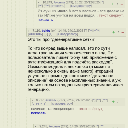
10.249
,
Аноним
(
249
), 15:22, 25/12/2025 [
^
]
+
–
/
[
^^
] [
^^^
] [
ответить
]
[
к модератору
]
Из лучших много А вот у васянов - все далеко не
так ИИ же учится на всем подря...
текст свёрнут,
показать
7.110
,
bdrbt
(
ok
), 14:49, 24/12/2025 [
^
] [
^^
] [
^^^
]
+
–
/
[
ответить
]
[
↓
] [
↑
] [
к модератору
]
Это ты про "дегенератиыне сетки"
То что комрад выше написал, это по сути
дела траспиляция человеческого в код. Т.е.
пользователь пишет "хочу веб приложение с
аутентификацией для подсчёта расходов".
Языковая модель в несколько (а может и
ненесколько а очень даже много) итераций
улучшает промпт до состояние "детальное
описание" на основе накопленных знаний, а уж
только потом по заданным криетериям начинает
генерацию.
8.217
,
Аноним
(
217
), 22:32, 24/12/2025 [
^
] [
^^
] [
^^^
]
+
–
/
[
ответить
]
[
к модератору
]
начинает галлюцинацию...
текст свёрнут,
показать
9.245
,
Аноним
(
249
), 14:20, 25/12/2025 [
^
] [
^^
]
+
–