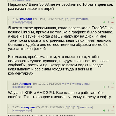
Наркоман? Вынь 95,98,me не bsodили по 10 раз в день как
раз из-за графики в ядре?
+5
2.35
,
Фамилия
(
?
), 11:51, 24/12/2025 [
^
] [
^^
] [
^^^
] [
ответить
]
+
–
[
к модератору
]
/
Я нечто такое припоминаю, когда переезжал с FreeBSD на
всякие Linux'ы, причём не только в графике было отличие,
а ещё и в звуке, и когда даёшь нагрузку на диск. И мне
тоже показалось это странным, ведь Linux пилят намного
больше людей, и оно естесственным образом могло бы
уже стать конфеткой.
Возможно, проблема в том, что вместо того, чтобы
полировать существующее, придумывают всякие новые
wayland'ы, расты и т.д., которые потом ходят и везде
навязывают, и все силы уходят туда и войны в
комментариях.
+5
2.59
,
Аноним
(
59
), 12:30, 24/12/2025 [
^
] [
^^
] [
^^^
] [
ответить
]
+
–
[
к модератору
]
/
Wayland, KDE и AMDGPU. Все плавно и работает без
ошибок. Так что вопрос к используемому железу и софту.
–1
2.226
,
anonymos
(
?
), 01:35, 25/12/2025 [
^
] [
^^
] [
^^^
] [
ответить
]
+
–
[
к модератору
]
/