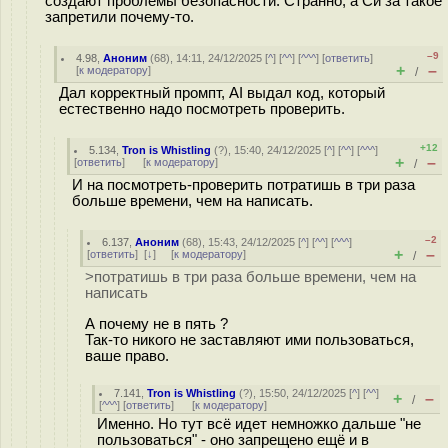
создают проблемы безопасности. Странно, а Си за такое
запретили почему-то.
–9
4.98
,
Аноним
(
68
), 14:11, 24/12/2025 [
^
] [
^^
] [
^^^
] [
ответить
]
+
–
[
к модератору
]
/
Дал корректный промпт, AI выдал код, который
естественно надо посмотреть проверить.
+12
5.134
,
Tron is Whistling
(
?
), 15:40, 24/12/2025 [
^
] [
^^
] [
^^^
]
+
–
[
ответить
]
[
к модератору
]
/
И на посмотреть-проверить потратишь в три раза
больше времени, чем на написать.
–2
6.137
,
Аноним
(
68
), 15:43, 24/12/2025 [
^
] [
^^
] [
^^^
]
+
–
[
ответить
]
[
↓
] [
к модератору
]
/
>потратишь в три раза больше времени, чем на
написать
А почему не в пять ?
Так-то никого не заставляют ими пользоваться,
ваше право.
7.141
,
Tron is Whistling
(
?
), 15:50, 24/12/2025 [
^
] [
^^
]
+
–
/
[
^^^
] [
ответить
]
[
к модератору
]
Именно. Но тут всё идет немножко дальше "не
пользоваться" - оно запрещено ещё и в