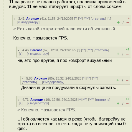
11 на реакте не плавно работает, половина приложений в
виндовс 11 не масштабирует шрифты от слова совсем.
–3
3.41
,
Аноним
(
41
), 11:58, 24/12/2025 [
^
] [
^^
] [
^^^
] [
ответить
]
[
↓
]
+
–
[
к модератору
]
/
> Есть какой-то критерий плавности объективный
Конечно. Называется FPS.
+2
4.46
,
Fareast
(
ok
), 12:01, 24/12/2025 [
^
] [
^^
] [
^^^
] [
ответить
]
+
–
[
↓
] [
к модератору
]
/
не, это про другое, я про комфорт визуальный
5.85
,
Аноним
(
85
), 13:32, 24/12/2025 [
^
] [
^^
] [
^^^
]
+
–
/
[
ответить
]
[
к модератору
]
Дизайн ещё не придумали в формулы загнать.
+2
4.71
,
Аноним
(
16
), 12:56, 24/12/2025 [
^
] [
^^
] [
^^^
] [
ответить
]
+
–
[
↑
] [
к модератору
]
/
> Конечно. Называется FPS.
UI обновляется как можно реже (чтобы батарейку не
жрать) во всех ос, то есть когда нету анимаций там 0
фпс.