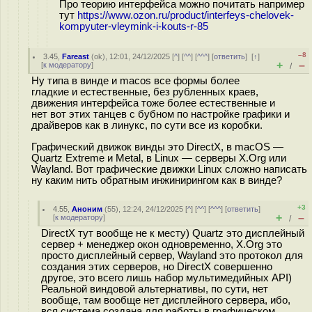
Про теорию интерфейса можно почитать например
тут
https://www.ozon.ru/product/interfeys-chelovek-
kompyuter-vleymink-i-kouts-r-85
–8
3.45
,
Fareast
(
ok
), 12:01, 24/12/2025 [
^
] [
^^
] [
^^^
] [
ответить
]
[
↑
]
+
–
[
к модератору
]
/
Ну типа в винде и macos все формы более
гладкие и естественные, без рубленных краев,
движения интерфейса тоже более естественные и
нет вот этих танцев с бубном по настройке графики и
драйверов как в линукс, по сути все из коробки.
Графический движок винды это DirectX, в macOS —
Quartz Extreme и Metal, в Linux — серверы X.Org или
Wayland. Вот графические движки Linux сложно написать
ну каким нить обратным инжинирингом как в винде?
+3
4.55
,
Аноним
(
55
), 12:24, 24/12/2025 [
^
] [
^^
] [
^^^
] [
ответить
]
+
–
[
к модератору
]
/
DirectX тут вообще не к месту) Quartz это дисплейный
сервер + менеджер окон одновременно, X.Org это
просто дисплейный сервер, Wayland это протокол для
создания этих серверов, но DirectX совершенно
другое, это всего лишь набор мультимедийных API)
Реальной виндовой альтернативы, по сути, нет
вообще, там вообще нет дисплейного сервера, ибо,
вся система создана для работы в графическом