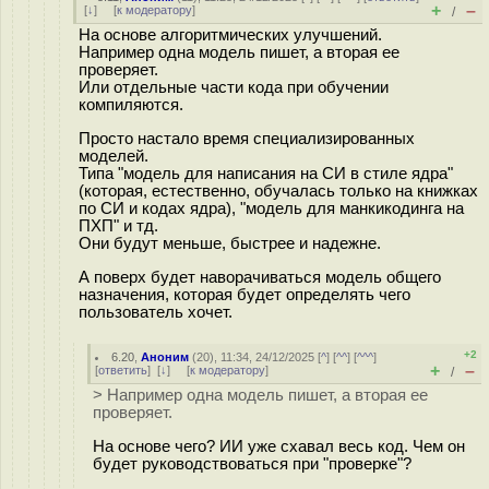
+
–
[
↓
] [
к модератору
]
/
На основе алгоритмических улучшений.
Например одна модель пишет, а вторая ее
проверяет.
Или отдельные части кода при обучении
компиляются.
Просто настало время специализированных
моделей.
Типа "модель для написания на СИ в стиле ядра"
(которая, естественно, обучалась только на книжках
по СИ и кодах ядра), "модель для манкикодинга на
ПХП" и тд.
Они будут меньше, быстрее и надежне.
А поверх будет наворачиваться модель общего
назначения, которая будет определять чего
пользователь хочет.
+2
6.20
,
Аноним
(
20
), 11:34, 24/12/2025 [
^
] [
^^
] [
^^^
]
+
–
[
ответить
]
[
↓
] [
к модератору
]
/
> Например одна модель пишет, а вторая ее
проверяет.
На основе чего? ИИ уже схавал весь код. Чем он
будет руководствоваться при "проверке"?