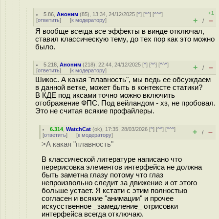
+1
5.86
,
Аноним
(
85
), 13:34, 24/12/2025 [
^
] [
^^
] [
^^^
]
+
–
[
ответить
]
[
к модератору
]
/
Я вообще всегда все эффекты в винде отключал,
ставил классическую тему, до тех пор как это можно
было.
5.218
,
Аноним
(
218
), 22:44, 24/12/2025 [
^
] [
^^
] [
^^^
]
+
–
/
[
ответить
]
[
к модератору
]
Шикос. А какая "плавность", мы ведь ее обсуждаем
в данной ветке, может быть в контексте статики?
В КДЕ под иксами точно можно включить
отображение ФПС. Под вейландом - хз, не пробовал.
Это не считая всякие профайлеры.
6.314
,
WatchCat
(
ok
), 17:35, 28/03/2026 [
^
] [
^^
] [
^^^
]
+
–
/
[
ответить
]
[
к модератору
]
>А какая "плавность"
В классической литературе написано что
перерисовка элементов интерфейса не должна
быть заметна глазу потому что глаз
непроизвольно следит за движение и от этого
больше устает. Я кстати с этим полностью
согласен и всякие "анимации" и прочее
искусственное _замедление_ отрисовки
интерфейса всегда отключаю.