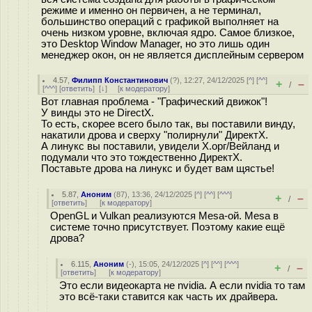
режиме и именно он первичен, а не терминал,
большинство операций с графикой выполняет на
очень низком уровне, включая ядро. Самое близкое,
это Desktop Window Manager, но это лишь один
менеджер окон, он не является дисплейным сервером
4.57
,
Филипп Константинович
(
?
), 12:27, 24/12/2025 [
^
] [
^^
]
+
–
/
[
^^^
] [
ответить
]
[
↓
] [
к модератору
]
Вот главная проблема - "Графический движок"!
У винды это не DirectX.
То есть, скорее всего было так, вы поставили винду,
накатили дрова и сверху "полирнули" ДиректХ.
А линукс вы поставили, увидели Х.орг/Вейланд и
подумали что это тождественно ДиректХ.
Поставьте дрова на линукс и будет вам щястье!
5.87
,
Аноним
(
87
), 13:36, 24/12/2025 [
^
] [
^^
] [
^^^
]
+
–
/
[
ответить
]
[
к модератору
]
OpenGL и Vulkan реализуются Mesa-ой. Mesa в
системе точно присутствует. Поэтому какие ещё
дрова?
6.115
,
Аноним
(
-
), 15:05, 24/12/2025 [
^
] [
^^
] [
^^^
]
+
–
/
[
ответить
]
[
к модератору
]
Это если видеокарта не nvidia. А если nvidia то там
это всё-таки ставится как часть их драйвера.