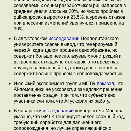
создаваемых одним разработчиком pull-запросов в
среднем увеличилось на 20%, но число проблем в
pull-запросах выросло на 23.5%, а уровень отказов
при внесении изменений увеличился примерно на
30%.
В августовском
исследовании
Неаполитанского
университета сделан вывод, что генерируемый
через AI код в целом проще и однообразнее, но
содержит больше неиспользуемых конструкций и
встроенных отладочных вставок, в то время как
вручную написанный код структурно сложнее и
содержит больше проблем с сопровождаемостью.
Июльский эксперимент группы METR
показал
, что
AI-помощники не ускоряют, а замедляют решение
поставленных задач, при том, что субъективно
участники считали, что AI ускорил их работу.
В январском
исследовании
университета Монаша
указано, что GPT-4 генерирует более сложный код,
требующий доработки для дальнейшего
сопровождения, но лучше справляющийся с