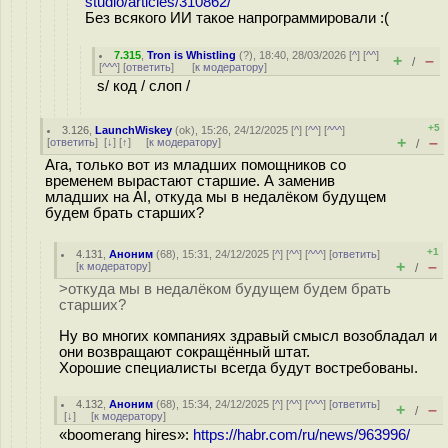
studio/articles/310862/
Без всякого ИИ такое напрограммировали :(
7.315
,
Tron is Whistling
(
?
), 18:40, 28/03/2026 [
^
] [
^^
]
+
–
/
[
^^^
] [
ответить
]
[
к модератору
]
s/ код / слоп /
+5
3.126
,
LaunchWiskey
(
ok
), 15:26, 24/12/2025 [
^
] [
^^
] [
^^^
]
+
–
[
ответить
]
[
↓
] [
↑
] [
к модератору
]
/
Ага, только вот из младших помощников со
временем вырастают старшие. А заменив
младших на AI, откуда мы в недалёком будущем
будем брать старших?
+1
4.131
,
Аноним
(
68
), 15:31, 24/12/2025 [
^
] [
^^
] [
^^^
] [
ответить
]
+
–
[
к модератору
]
/
>откуда мы в недалёком будущем будем брать
старших?
Ну во многих компаниях здравый смысл возобладал и
они возвращают сокращённый штат.
Хорошие специалисты всегда будут востребованы.
4.132
,
Аноним
(
68
), 15:34, 24/12/2025 [
^
] [
^^
] [
^^^
] [
ответить
]
+
–
/
[
↓
] [
к модератору
]
«boomerang hires»:
https://habr.com/ru/news/963996/