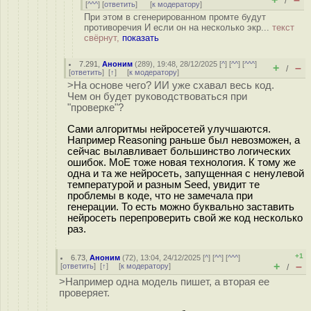
/
[
^^^
] [
ответить
]
[
к модератору
]
При этом в сгенерированном промте будут
противоречия И если он на несколько экр...
текст
свёрнут,
показать
7.291
,
Аноним
(
289
), 19:48, 28/12/2025 [
^
] [
^^
] [
^^^
]
+
–
/
[
ответить
]
[
↑
] [
к модератору
]
>На основе чего? ИИ уже схавал весь код.
Чем он будет руководствоваться при
"проверке"?
Сами алгоритмы нейросетей улучшаются.
Например Reasoning раньше был невозможен, а
сейчас вылавливает большинство логических
ошибок. MoE тоже новая технология. К тому же
одна и та же нейросеть, запущенная с ненулевой
температурой и разным Seed, увидит те
проблемы в коде, что не замечала при
генерации. То есть можно буквально заставить
нейросеть перепроверить свой же код несколько
раз.
+1
6.73
,
Аноним
(
72
), 13:04, 24/12/2025 [
^
] [
^^
] [
^^^
]
+
–
[
ответить
]
[
↑
] [
к модератору
]
/
>Например одна модель пишет, а вторая ее
проверяет.