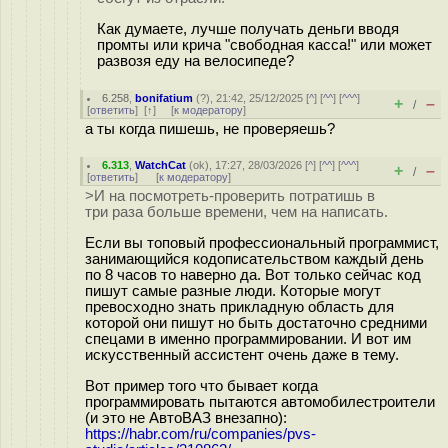
Как думаете, лучше получать деньги вводя
промты или крича "свободная касса!" или может
развозя еду на велосипеде?
6.258
,
bonifatium
(
?
), 21:42, 25/12/2025 [
^
] [
^^
] [
^^^
]
+
–
/
[
ответить
]
[
↑
] [
к модератору
]
а ты когда пишешь, не проверяешь?
6.313
,
WatchCat
(
ok
), 17:27, 28/03/2026 [
^
] [
^^
] [
^^^
]
+
–
/
[
ответить
]
[
к модератору
]
>И на посмотреть-проверить потратишь в
три раза больше времени, чем на написать.
Если вы топовый профессиональный программист,
занимающийся кодописательством каждый день
по 8 часов то наверно да. Вот только сейчас код
пишут самые разные люди. Которые могут
превосходно знать прикладную область для
которой они пишут но быть достаточно средними
спецами в именно программировании. И вот им
искусственный ассистент очень даже в тему.
Вот пример того что бывает когда
программировать пытаются автомобилестроители
(и это не АвтоВАЗ внезапно):
https://habr.com/ru/companies/pvs-