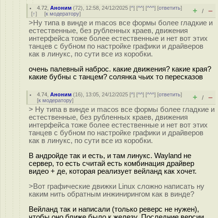
4.72
,
Аноним
(
72
), 12:58, 24/12/2025 [
^
] [
^^
] [
^^^
] [
ответить
]
+
–
/
[
↑
] [
к модератору
]
>Ну типа в винде и macos все формы более гладкие и
естественные, без рубленных краев, движения
интерфейса тоже более естественные и нет вот этих
танцев с бубном по настройке графики и драйверов
как в линукс, по сути все из коробки.
очень палевный наброс. какие движения? какие края?
какие бубны с танцем? солянка чьих то пересказов
4.74
,
Аноним
(
16
), 13:05, 24/12/2025 [
^
] [
^^
] [
^^^
] [
ответить
]
+
–
/
[
к модератору
]
> Ну типа в винде и macos все формы более гладкие и
естественные, без рубленных краев, движения
интерфейса тоже более естественные и нет вот этих
танцев с бубном по настройке графики и драйверов
как в линукс, по сути все из коробки.
В андройде так и есть, и там линукс. Wayland не
сервер, то есть считай есть комбинация драйвер
видео + де, которая реализует вейланд как хочет.
>Вот графические движки Linux сложно написать ну
каким нить обратным инжинирингом как в винде?
Вейланд так и написали (только реверс не нужен),
чтобы оно ближе было к железу. Последние версии