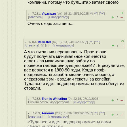
компании, потому что булшита хватает своего.
+1
7.231
,
Vivaswan
(
ok
), 06:21, 25/12/2025 [
^
] [
^^
] [
^^^
]
+
–
[
ответить
]
[
к модератору
]
/
Очень скоро заставят...
+5
6.164
,
bOOster
(
ok
), 17:23, 24/12/2025 [
^
] [
^^
] [
^^^
]
+
–
[
ответить
]
[
↓
] [
↑
] [
к модератору
]
/
А что ты за них переживаешь. Просто они
будут получать минимальное количество
оплаты за максимальную работу по
проверке галлюцинируещего лжеИИ. В результате,
все вернется в 1980-90 годы. Когда проф-
программисты зарабатывали очень хорошо, а
операторы эвм - вводили тексты за копейки.
Туда все и идет. недопрограммисты сами сбегут из
отрасли.
7.282
,
Tron is Whistling
(
?
), 22:15, 27/12/2025
+
–
/
Скрыто ботом-модератором
[
к модератору
]
7.289
,
Аноним
(
289
), 19:36, 28/12/2025 [
^
] [
^^
] [
^^^
]
+
–
/
[
ответить
]
[
к модератору
]
>Туда все и идет. недопрограммисты сами
сбегут из отрасли.