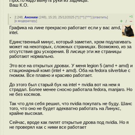
Просто надо вынуть руки из задницы.
Ваш К.О.
+1
2.248
,
Аноним
(
248
), 15:20, 25/12/2025 [
^
] [
^^
] [
^^^
] [
ответить
]
+
–
[
к модератору
]
/
Графика на лине прекрасно работает если у вас amd,
intel.
Единственный минус, который заметил, хром подлагивать
может на некоторых, сложных страницах. Возможно, из за
отсутствия gpu ускорения. В лисице эти же страницы
работают нормально.
Это все на открытых дровах. У меня legion 5 (amd + amd) и
стационарный комп (intel + amd). Оба на fedora silverblue с
гномом. Все плавно и красиво работает.
До этого был старый бук на intel + nvidia вот на нем я
страдал. Более менее сносно работала fedora, manjaro. Но
не без косяков.
Так что для себя решил, что nvidia покупать не буду. Шанс
того, что оно не будет адекватно работать на Линукс,
крайне высокая.
Сейчас, вроде как пилят открытые дрова под nvidia. Но я
не проверял как с ними все работает