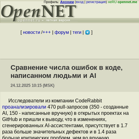
Профиль:
Аноним
(
вход
|
регистрация
)
неRU
opennet.me
[
новости
/
+++
|
форум
|
теги
|
]
Сравнение числа ошибок в коде,
написанном людьми и AI
24.12.2025 10:15 (MSK)
Исследователи из компании CodeRabbit
проанализировали
470 pull-запросов (350 - созданные
AI, 150 - написанные вручную) в открытых проектах на
GitHub и пришли к выводу, что в изменениях,
сгенерированных AI-ассистентами, присутствует в 1.7
раза больше значительных дефектов и в 1.4 раза
больше критических проблем, чем во вручную