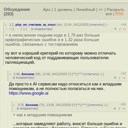
Обсуждение
Ajax
|
1 уровень
|
Линейный
|
+/-
|
Раскрыть
(293)
всё
|
RSS
1.2
,
php_не_считаем_за_опыт
(
ok
), 11:04, 24/12/2025 [
ответить
] [
﹢
+14
+
–
﹢﹢
] [
· · ·
]
[
↓
] [
к модератору
]
/
> в написанном людьми коде в 1.76 раз больше
орфографических ошибок и в 1.32 раза больше
ошибок, связанных с тестированием
ну вот и хороший критерий по которому можно отличать
человеческий код от поддакивающих пользователю
галлюцинаций.
+12
2.68
,
Аноним
(
68
), 12:46, 24/12/2025 [
^
] [
^^
] [
^^^
] [
ответить
]
[
↓
]
+
–
[
к модератору
]
/
Да просто к AI сервисам надо относиться как к младшим
помощникам, а не полностью полагаться на них.
https://www.google.ai
+22
3.75
,
Аноним
(
75
), 13:05, 24/12/2025 [
^
] [
^^
] [
^^^
] [
ответить
]
[
↓
]
+
–
[
к модератору
]
/
> как к младшим помощникам
...которые замедляют работу, вносят больше ошибок и