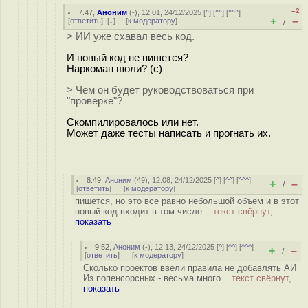
–2
7.47
,
Аноним
(
-
), 12:01, 24/12/2025 [
^
] [
^^
] [
^^^
]
+
–
[
ответить
]
[
↓
] [
к модератору
]
/
> ИИ уже схавал весь код.
И новый код не пишется?
Наркоман шоли? (с)
> Чем он будет руководствоваться при
"проверке"?
Скомпилировалось или нет.
Может даже тесты написать и прогнать их.
8.49
,
Аноним
(
49
), 12:08, 24/12/2025 [
^
] [
^^
] [
^^^
]
+
–
/
[
ответить
]
[
к модератору
]
пишется, но это все равно небольшой объем и в этот
новый код входит в том числе...
текст свёрнут,
показать
9.52
,
Аноним
(
-
), 12:13, 24/12/2025 [
^
] [
^^
] [
^^^
]
+
–
/
[
ответить
]
[
к модератору
]
Сколько проектов ввели правила не добавлять АИ
Из попенсорсных - весьма много...
текст свёрнут,
показать