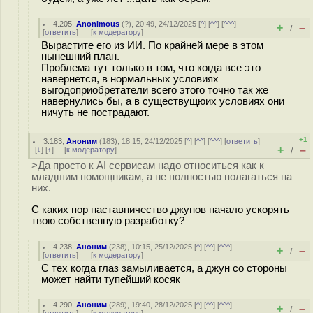
4.205
,
Anonimous
(
?
), 20:49, 24/12/2025 [
^
] [
^^
] [
^^^
]
+
–
/
[
ответить
]
[
к модератору
]
Вырастите его из ИИ. По крайней мере в этом
нынешний план.
Проблема тут только в том, что когда все это
навернется, в нормальных условиях
выгодоприобретатели всего этого точно так же
навернулись бы, а в существущюих условиях они
ничуть не пострадают.
+1
3.183
,
Аноним
(
183
), 18:15, 24/12/2025 [
^
] [
^^
] [
^^^
] [
ответить
]
+
–
[
↓
] [
↑
] [
к модератору
]
/
>Да просто к AI сервисам надо относиться как к
младшим помощникам, а не полностью полагаться на
них.
С каких пор наставничество джунов начало ускорять
твою собственную разработку?
4.238
,
Аноним
(
238
), 10:15, 25/12/2025 [
^
] [
^^
] [
^^^
]
+
–
/
[
ответить
]
[
к модератору
]
С тех когда глаз замыливается, а джун со стороны
может найти тупейший косяк
4.290
,
Аноним
(
289
), 19:40, 28/12/2025 [
^
] [
^^
] [
^^^
]
+
–
/