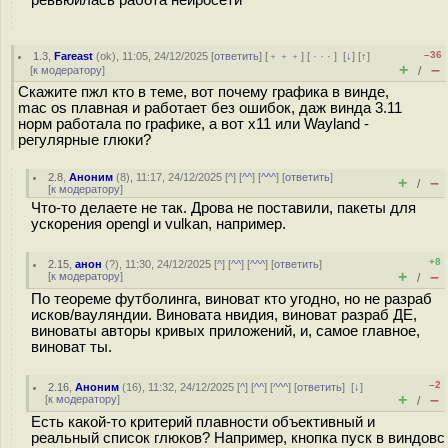
ревьюилась работа нейросети
–36
1.3
,
Fareast
(
ok
), 11:05, 24/12/2025 [
ответить
] [
﹢﹢﹢
] [
· · ·
]
[
↓
] [
↑
]
+
–
[
к модератору
]
/
Скажите пжл кто в теме, вот почему графика в винде,
mac os плавная и работает без ошибок, даж винда 3.11
норм работала по графике, а вот x11 или Wayland -
регулярные глюки?
2.8
,
Аноним
(
8
), 11:17, 24/12/2025 [
^
] [
^^
] [
^^^
] [
ответить
]
+
–
/
[
к модератору
]
Что-то делаете не так. Дрова не поставили, пакеты для
ускорения opengl и vulkan, например.
+8
2.15
,
анон
(
?
), 11:30, 24/12/2025 [
^
] [
^^
] [
^^^
] [
ответить
]
+
–
[
к модератору
]
/
По теореме футболинга, виноват кто угодно, но не разраб
исков/вауляндии. Виновата нвидия, виноват разраб ДЕ,
виноваты авторы кривых приложений, и, самое главное,
виноват ты.
–2
2.16
,
Аноним
(
16
), 11:32, 24/12/2025 [
^
] [
^^
] [
^^^
] [
ответить
]
[
↓
]
+
–
[
к модератору
]
/
Есть какой-то критерий плавности объективный и
реальный список глюков? Например, кнопка пуск в виндовс