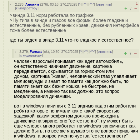
–1
2.276
,
Аноним
(
276
), 03:16, 27/12/2025 [
^
] [
^^
] [
^^^
] [
ответить
]
+
–
[
к модератору
]
/
>винда 3.11 норм работала по графике
>Ну типа в винде и macos все формы более гладкие и
естественные, без рубленных краев, движения интерфейса
тоже более естественные
где ты видел в вигде 3.11 что-то гладкое и естественное?
3.279
,
Fareast
(
ok
), 10:50, 27/12/2025 [
^
] [
^^
] [
^^^
] [
ответить
]
+
–
/
[
к модератору
]
человек взрослый понимает как едет автомобиль,
он естественно начинает движение, картинка
передвигается, скрывается за горизонтом или
домом, картинка "живая", человеческий глаз улавливает
милисекунды и знает по памяти как должно быть, по
памяти знает как бежит кошка, не быстрее, не
медленнее, а именно так как должно. это вопрос
моделирования динамики.
вот в windows начиная с 3.11 видимо над этим работали
ребята которые понимали как с какой скоростью,
задежкой, каким эффектом должно происходить
движение на экране, оно "естественно", ну может быть
еще человек много работает на windows запоминает как
должно быть, но все же я думаю это не вопрос привычки
к windows, а вопрос именно чуства "естественности"