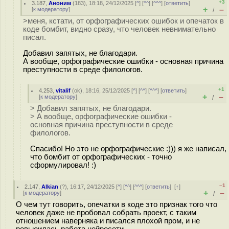
+3
3.187
,
Аноним
(
183
), 18:18, 24/12/2025 [
^
] [
^^
] [
^^^
] [
ответить
]
+
–
[
к модератору
]
/
>меня, кстати, от орфографических ошибок и опечаток в
коде бомбит, видно сразу, что человек невнимательно
писал.
Добавил запятых, не благодари.
А вообще, орфографические ошибки - основная причина
преступности в среде филологов.
+1
4.253
,
vitalif
(
ok
), 18:16, 25/12/2025 [
^
] [
^^
] [
^^^
] [
ответить
]
+
–
[
к модератору
]
/
> Добавил запятых, не благодари.
> А вообще, орфографические ошибки -
основная причина преступности в среде
филологов.
Спасибо! Но это не орфографические :))) я же написал,
что бомбит от орфографических - точно
сформулировал! :)
–1
2.147
,
Alkian
(
?
), 16:17, 24/12/2025 [
^
] [
^^
] [
^^^
] [
ответить
]
[
↑
]
+
–
[
к модератору
]
/
О чем тут говорить, опечатки в коде это признак того что
человек даже не пробовал собрать проект, с таким
отношением наверняка и писался плохой пром, и не