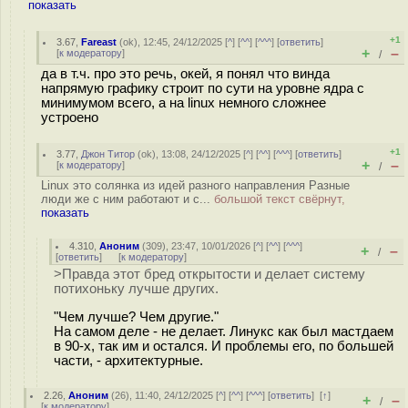
показать
+1
3.67
,
Fareast
(
ok
), 12:45, 24/12/2025 [
^
] [
^^
] [
^^^
] [
ответить
]
+
–
[
к модератору
]
/
да в т.ч. про это речь, окей, я понял что винда
напрямую графику строит по сути на уровне ядра с
минимумом всего, а на linux немного сложнее
устроено
+1
3.77
,
Джон Титор
(
ok
), 13:08, 24/12/2025 [
^
] [
^^
] [
^^^
] [
ответить
]
+
–
[
к модератору
]
/
Linux это солянка из идей разного направления Разные
люди же с ним работают и с...
большой текст свёрнут,
показать
4.310
,
Аноним
(
309
), 23:47, 10/01/2026 [
^
] [
^^
] [
^^^
]
+
–
/
[
ответить
]
[
к модератору
]
>Правда этот бред открытости и делает систему
потихоньку лучше других.
"Чем лучше? Чем другие."
На самом деле - не делает. Линукс как был мастдаем
в 90-х, так им и остался. И проблемы его, по большей
части, - архитектурные.
2.26
,
Аноним
(
26
), 11:40, 24/12/2025 [
^
] [
^^
] [
^^^
] [
ответить
]
[
↑
]
+
–
/
[
к модератору
]