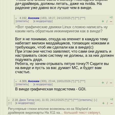
де+драйвера, должны летать, даже на nvidia. На
радеоне уже давно все лучше чем в винде.
+2
4.192
,
Аноним
(
183
), 18:27, 24/12/2025 [
^
] [
^^
] [
^^^
]
+
–
[
ответить
]
[
к модератору
]
/
>Вот графические движки Linux сложно написать ну
каким нить обратным инжинирингом как в винде?
Вот я не понимаю, откуда на опеннет в каждую тему
набегает милион маздайщиков, топающих ножками и
требующих, чтоб им сделали как в винде(с)
При этом они честно заявляют, что сами они думать и
настраивать свою систему не должны, а за них должен
подумать дядя.
Ребята, ну зачем отрывать пятую точку?! Сидите вы
на винде и пусть за вас думает МС, и будет вам
счастье.
4.309
,
Аноним
(
309
), 23:44, 10/01/2026 [
^
] [
^^
] [
^^^
]
+
–
/
[
ответить
]
[
к модератору
]
В винде графическая подсистема - GDI.
+2
2.18
,
Джон Титор
(
ok
), 11:33, 24/12/2025 [
^
] [
^^
] [
^^^
] [
ответить
]
[
↓
]
+
–
[
↑
] [
к модератору
]
/
Регулярные глюки вполне возможны из-за Wayland и
драйверов видеокарты На Х11 ка...
большой текст свёрнут,