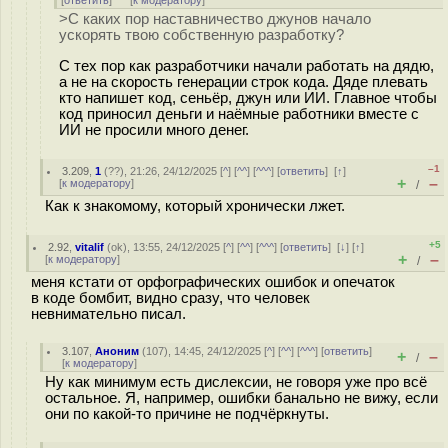
[
ответить
]
[
к модератору
]
>С каких пор наставничество джунов начало
ускорять твою собственную разработку?
С тех пор как разработчики начали работать на дядю,
а не на скорость генерации строк кода. Дяде плевать
кто напишет код, сеньёр, джун или ИИ. Главное чтобы
код приносил деньги и наёмные работники вместе с
ИИ не просили много денег.
–1
3.209
,
1
(
??
), 21:26, 24/12/2025 [
^
] [
^^
] [
^^^
] [
ответить
]
[
↑
]
+
–
[
к модератору
]
/
Как к знакомому, который хронически лжет.
+5
2.92
,
vitalif
(
ok
), 13:55, 24/12/2025 [
^
] [
^^
] [
^^^
] [
ответить
]
[
↓
] [
↑
]
+
–
[
к модератору
]
/
меня кстати от орфографических ошибок и опечаток
в коде бомбит, видно сразу, что человек
невнимательно писал.
3.107
,
Аноним
(
107
), 14:45, 24/12/2025 [
^
] [
^^
] [
^^^
] [
ответить
]
+
–
/
[
к модератору
]
Ну как минимум есть дислексии, не говоря уже про всё
остальное. Я, например, ошибки банально не вижу, если
они по какой-то причине не подчёркнуты.