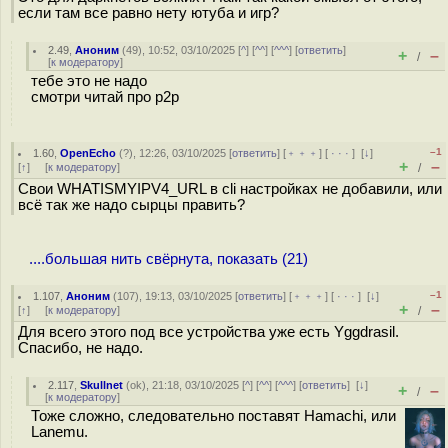
если там все равно нету ютуба и игр?
2.49
,
Аноним
(
49
), 10:52, 03/10/2025 [
^
] [
^^
] [
^^^
] [
ответить
]
+
–
/
[
к модератору
]
тебе это не надо
смотри читай про p2p
–1
1.60
,
OpenEcho
(
?
), 12:26, 03/10/2025 [
ответить
] [
﹢﹢﹢
] [
· · ·
]
[
↓
]
+
–
[
↑
] [
к модератору
]
/
Свои WHATISMYIPV4_URL в cli настройках не добавили, или
всё так же надо сырцы править?
....большая нить свёрнута, показать (21)
–1
1.107
,
Аноним
(
107
), 19:13, 03/10/2025 [
ответить
] [
﹢﹢﹢
] [
· · ·
]
[
↓
]
+
–
[
↑
] [
к модератору
]
/
Для всего этого под все устройства уже есть Yggdrasil.
Спасибо, не надо.
2.117
,
Skullnet
(
ok
), 21:18, 03/10/2025 [
^
] [
^^
] [
^^^
] [
ответить
]
[
↓
]
+
–
/
[
к модератору
]
Тоже сложно, следовательно поставят Hamachi, или
Lanemu.