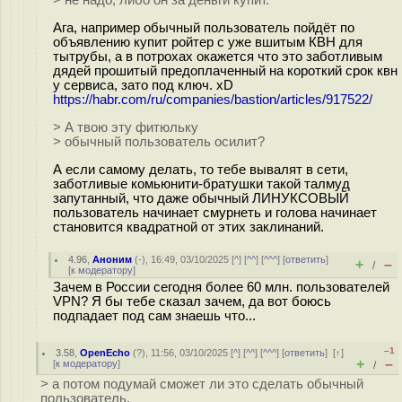
> не надо, либо он за деньги купит.
Ага, например обычный пользователь пойдёт по
объявлению купит ройтер с уже вшитым КВН для
тытрубы, а в потрохах окажется что это заботливым
дядей прошитый предоплаченный на короткий срок квн
у сервиса, зато под ключ. xD
https://habr.com/ru/companies/bastion/articles/917522/
> А твою эту фитюльку
> обычный пользователь осилит?
А если самому делать, то тебе вывалят в сети,
заботливые комьюнити-братушки такой талмуд
запутанный, что даже обычный ЛИНУКСОВЫЙ
пользователь начинает смурнеть и голова начинает
становится квадратной от этих заклинаний.
4.96
,
Аноним
(
-
), 16:49, 03/10/2025 [
^
] [
^^
] [
^^^
] [
ответить
]
+
–
/
[
к модератору
]
Зачем в России сегодня более 60 млн. пользователей
VPN? Я бы тебе сказал зачем, да вот боюсь
подпадает под сам знаешь что...
–1
3.58
,
OpenEcho
(
?
), 11:56, 03/10/2025 [
^
] [
^^
] [
^^^
] [
ответить
]
[
↑
]
+
–
[
к модератору
]
/
> а потом подумай сможет ли это сделать обычный
пользователь.