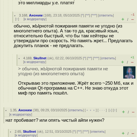
это миллиарды у.е. платят
–1
3.168
,
Аноним
(
168
), 23:18, 05/10/2025 [
^
] [
^^
] [
^^^
] [
ответить
]
+
–
[
↑
] [
к модератору
]
/
обычно, жЫрнотой пожирания памяти не угодно (из
многолетнего опыта). А так-то да, красивый язык,
относительно быстрый, что бы там хейтеры не
утверждали про скорость. Но память жрет... Предлагать
докупить планок - не предлагать.
+1
4.169
,
Skullnet
(
ok
), 02:22, 06/10/2025 [
^
] [
^^
] [
^^^
] [
ответить
]
+
–
[
к модератору
]
/
> обычно, жЫрнотой пожирания памяти не
угодно (из многолетнего опыта)
Открываю это приложение. Жрёт всего ~250 Мб, как и
обычная Qt-программа на C++. Не знаю откуда этот
миф про память пошёл.
1.35
,
Аноним
(
38
), 09:29, 03/10/2025 [
ответить
] [
﹢﹢﹢
] [
· · ·
]
[
↓
] [
↑
]
+
–
/
[
к модератору
]
нат пробивает? или опять чистый айпи нужен?
2.65
,
Skullnet
(
ok
), 12:51, 03/10/2025 [
^
] [
^^
] [
^^^
] [
ответить
]
+
–
/
[
к модератору
]