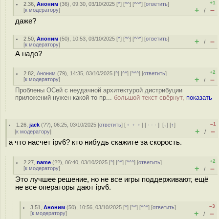
+1
2.36
,
Аноним
(
36
), 09:30, 03/10/2025 [
^
] [
^^
] [
^^^
] [
ответить
]
+
–
[
к модератору
]
/
даже?
2.50
,
Аноним
(
50
), 10:53, 03/10/2025 [
^
] [
^^
] [
^^^
] [
ответить
]
+
–
/
[
к модератору
]
А надо?
+2
2.82
,
Аноним
(
79
), 14:35, 03/10/2025 [
^
] [
^^
] [
^^^
] [
ответить
]
+
–
[
к модератору
]
/
Проблены ОСей с неудачной архитектурой дистрибуции
приложений нужен какой-то пр...
большой текст свёрнут,
показать
–1
1.26
,
jack
(
??
), 06:25, 03/10/2025 [
ответить
] [
﹢﹢﹢
] [
· · ·
]
[
↓
] [
↑
]
+
–
[
к модератору
]
/
а что насчет ipv6? кто нибудь скажите за скорость.
+2
2.27
,
name
(
??
), 06:40, 03/10/2025 [
^
] [
^^
] [
^^^
] [
ответить
]
+
–
[
к модератору
]
/
Это лучшее решение, но не все игры поддерживают, ещё
не все операторы дают ipv6.
–3
3.51
,
Аноним
(
50
), 10:56, 03/10/2025 [
^
] [
^^
] [
^^^
] [
ответить
]
+
–
[
к модератору
]
/