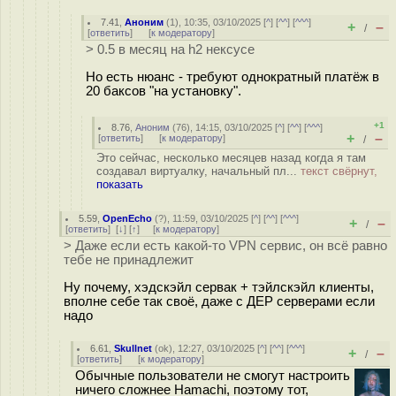
7.41
,
Аноним
(
1
), 10:35, 03/10/2025 [
^
] [
^^
] [
^^^
]
+
–
/
[
ответить
]
[
к модератору
]
> 0.5 в месяц на h2 нексусе
Но есть нюанс - требуют однократный платёж в
20 баксов "на установку".
+1
8.76
,
Аноним
(
76
), 14:15, 03/10/2025 [
^
] [
^^
] [
^^^
]
+
–
[
ответить
]
[
к модератору
]
/
Это сейчас, несколько месяцев назад когда я там
создавал виртуалку, начальный пл...
текст свёрнут,
показать
5.59
,
OpenEcho
(
?
), 11:59, 03/10/2025 [
^
] [
^^
] [
^^^
]
+
–
/
[
ответить
]
[
↓
] [
↑
] [
к модератору
]
> Даже если есть какой-то VPN сервис, он всё равно
тебе не принадлежит
Ну почему, хэдскэйл сервак + тэйлскэйл клиенты,
вполне себе так своё, даже с ДЕР серверами если
надо
6.61
,
Skullnet
(
ok
), 12:27, 03/10/2025 [
^
] [
^^
] [
^^^
]
+
–
/
[
ответить
]
[
к модератору
]
Обычные пользователи не смогут настроить
ничего сложнее Hamachi, поэтому тот,