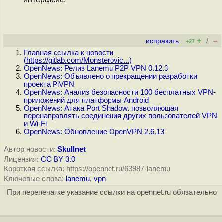
+
–
исправить
/
+27
Главная ссылка к новости
(
https://gitlab.com/Monsterovic...
)
OpenNews: Релиз Lanemu P2P VPN 0.12.3
OpenNews: Объявлено о прекращении разработки
проекта PiVPN
OpenNews: Анализ безопасности 100 бесплатных VPN-
приложений для платформы Android
OpenNews: Атака Port Shadow, позволяющая
перенаправлять соединения других пользователей VPN
и Wi-Fi
OpenNews: Обновление OpenVPN 2.6.13
Автор новости:
Skullnet
Лицензия:
CC BY 3.0
Короткая ссылка: https://opennet.ru/63987-lanemu
Ключевые слова:
lanemu
,
vpn
При перепечатке указание ссылки на opennet.ru обязательно