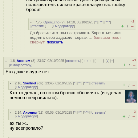
пользователь сильно красноглазую настройку
бросит.
–2
7.75
,
OpenEcho
(
?
), 14:10, 03/10/2025 [
^
] [
^^
] [
^^^
]
+
–
[
ответить
]
[
к модератору
]
/
Да бросьте что там настраивать Зарегаться или
поднять свой хэдскэйл сервак ...
большой текст
свёрнут,
показать
–3
1.8
,
Аноним
(
8
), 23:37, 02/10/2025 [
ответить
] [
﹢﹢﹢
] [
· · ·
]
[
↓
] [
↑
]
+
–
[
к модератору
]
/
Его даже в аур-е нет.
2.10
,
Skullnet
(
ok
), 23:45, 02/10/2025 [
^
] [
^^
] [
^^^
] [
ответить
]
+
–
/
[
к модератору
]
Кто-то делал, но потом бросил обновлять (и сделал
немного неправильно).
–3
2.14
,
Аноним
(
11
), 00:05, 03/10/2025 [
^
] [
^^
] [
^^^
] [
ответить
]
+
–
[
к модератору
]
/
ах ты ж..
ну всепропало?