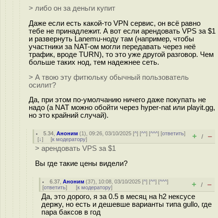
> либо он за деньги купит
Даже если есть какой-то VPN сервис, он всё равно
тебе не принадлежит. А вот если арендовать VPS за $1
и развернуть Lanemu-ноду там (например, чтобы
участники за NAT-ом могли передавать через неё
трафик, вроде TURN), то это уже другой разговор. Чем
больше таких нод, тем надежнее сеть.
> А твою эту фитюльку обычный пользователь
осилит?
Да, при этом по-умолчанию ничего даже покупать не
надо (а NAT можно обойти через hyper-nat или playit.gg,
но это крайний случай).
5.34
,
Аноним
(
1
), 09:26, 03/10/2025 [
^
] [
^^
] [
^^^
] [
ответить
]
+
–
/
[
↓
] [
к модератору
]
> арендовать VPS за $1
Вы где такие цены видели?
6.37
,
Аноним
(
37
), 10:08, 03/10/2025 [
^
] [
^^
] [
^^^
]
+
–
/
[
ответить
]
[
к модератору
]
Да, это дорого, я за 0.5 в месяц на h2 нексусе
держу, но есть и дешевше варианты типа gullo, где
пара баксов в год