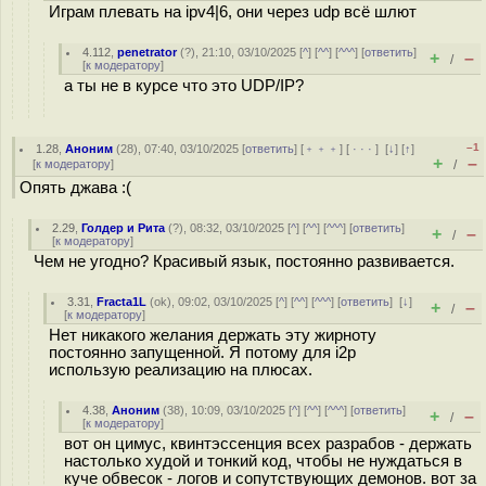
Играм плевать на ipv4|6, они через udp всё шлют
4.112
,
penetrator
(
?
), 21:10, 03/10/2025 [
^
] [
^^
] [
^^^
] [
ответить
]
+
–
/
[
к модератору
]
а ты не в курсе что это UDP/IP?
–1
1.28
,
Аноним
(
28
), 07:40, 03/10/2025 [
ответить
] [
﹢﹢﹢
] [
· · ·
]
[
↓
] [
↑
]
+
–
[
к модератору
]
/
Опять джава :(
2.29
,
Голдер и Рита
(
?
), 08:32, 03/10/2025 [
^
] [
^^
] [
^^^
] [
ответить
]
+
–
/
[
к модератору
]
Чем не угодно? Красивый язык, постоянно развивается.
3.31
,
Fracta1L
(
ok
), 09:02, 03/10/2025 [
^
] [
^^
] [
^^^
] [
ответить
]
[
↓
]
+
–
/
[
к модератору
]
Нет никакого желания держать эту жирноту
постоянно запущенной. Я потому для i2p
использую реализацию на плюсах.
4.38
,
Аноним
(
38
), 10:09, 03/10/2025 [
^
] [
^^
] [
^^^
] [
ответить
]
+
–
/
[
к модератору
]
вот он цимус, квинтэссенция всех разрабов - держать
настолько худой и тонкий код, чтобы не нуждаться в
куче обвесок - логов и сопутствующих демонов. вот за