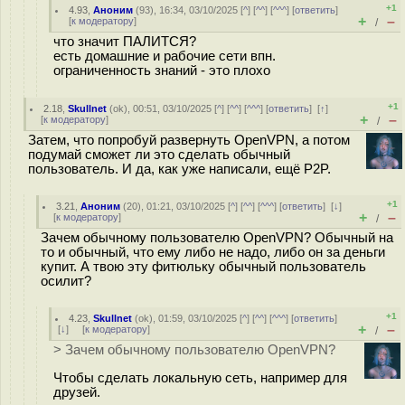
+1
4.93
,
Аноним
(
93
), 16:34, 03/10/2025 [
^
] [
^^
] [
^^^
] [
ответить
]
+
–
[
к модератору
]
/
что значит ПАЛИТСЯ?
есть домашние и рабочие сети впн.
ограниченность знаний - это плохо
+1
2.18
,
Skullnet
(
ok
), 00:51, 03/10/2025 [
^
] [
^^
] [
^^^
] [
ответить
]
[
↑
]
+
–
[
к модератору
]
/
Затем, что попробуй развернуть OpenVPN, а потом
подумай сможет ли это сделать обычный
пользователь. И да, как уже написали, ещё P2P.
+1
3.21
,
Аноним
(
20
), 01:21, 03/10/2025 [
^
] [
^^
] [
^^^
] [
ответить
]
[
↓
]
+
–
[
к модератору
]
/
Зачем обычному пользователю OpenVPN? Обычный на
то и обычный, что ему либо не надо, либо он за деньги
купит. А твою эту фитюльку обычный пользователь
осилит?
+1
4.23
,
Skullnet
(
ok
), 01:59, 03/10/2025 [
^
] [
^^
] [
^^^
] [
ответить
]
+
–
[
↓
] [
к модератору
]
/
> Зачем обычному пользователю OpenVPN?
Чтобы сделать локальную сеть, например для
друзей.