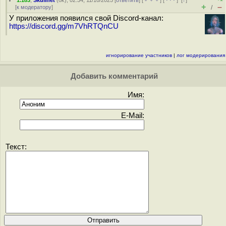
1.183
,
Skullnet
(
ok
), 02:34, 11/10/2025 [
ответить
] [
﹢﹢﹢
] [
· · ·
]
[
↑
]
+
–
[
к модератору
]
/
У приложения появился свой Discord-канал:
https://discord.gg/m7VhRTQnCU
игнорирование участников
|
лог модерирования
Добавить комментарий
Имя:
E-Mail:
Текст: