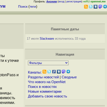
Профиль:
Аноним
(
вход
|
регистрация
)
неRU
opennet.me
РУМ
Поиск
(
теги
)
Памятные даты
17 июля
Slackware
исполнилось 33 года
Навигация
нты
и к утечке
Каналы:
otonPass и
Разделы новостей
|
Сводные
Что нового на OpenNet
Поиск в новостях
ля
Новые комментарии
раницы.
Добавить свою новость
звимость
нениями.