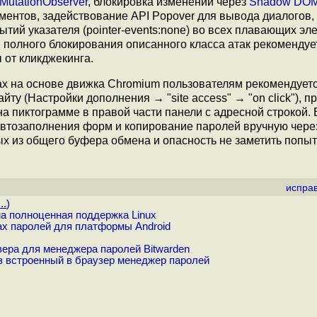
MutationObserver
, блокировка изменений через
Shadow DO
ементов, задействование API Popover для вывода диалогов,
тий указателя (pointer-events:none) во всех плавающих эл
 полного блокирования описанного класса атак рекомендуе
 от кликджекинга.
ах на основе движка Chromium пользователям рекомендует
ту (Настройки дополнения → "site access" → "on click"), п
на пиктограмме в правой части панели с адресной строкой. 
автозаполнения форм и копирование паролей вручную чере
ых из общего буфера обмена и опасность не заметить попыт
испра
..
)
а полноценная поддержка Linux
х паролей для платформы Android
вера для менеджера паролей Bitwarden
з встроенный в браузер менеджер паролей