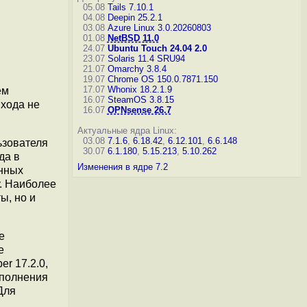
05.08
Tails 7.10.1
04.08
Deepin 25.2.1
03.08
Azure Linux 3.0.20260803
01.08
NetBSD 11.0
24.07
Ubuntu Touch 24.04 2.0
23.07
Solaris 11.4 SRU94
21.07
Omarchy 3.8.4
19.07
Chrome OS 150.0.7871.150
17.07
Whonix 18.2.1.9
ем
16.07
SteamOS 3.8.15
хода не
16.07
OPNsense 26.7
Актуальные ядра Linux:
03.08
7.1.6
,
6.18.42
,
6.12.101
,
6.6.148
ьзователя
30.07
6.1.180
,
5.15.213
,
5.10.262
да в
Изменения в ядре 7.2
анных
у. Наиболее
ы, но и
е
е
er 17.2.0,
ополнения
Для