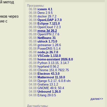
й метод
Программы:
06.08
icewm 4.1
06.08
Deno 2.9.5
иков через
06.08
docker 29.7.2
06.08
OpenLDAP 2.7.0
ие с
06.08
Eclipse 7.121.0
06.08
OpenCloud 7.2.3
06.08
mesa 3d 26.2
05.08
OpenVPN 2.7.6
05.08
NetBeans 31
05.08
ublock 1.73.0
05.08
gstreamer 1.28.6
05.08
PowerDNS 5.1.4
05.08
node.js 26.7.0
05.08
VSCode 1.132.0
05.08
home-assistant 2026.8.0
05.08
Python 3.13.15, 3.14.7
05.08
hyprland 0.56.2
05.08
Chrome 151.0.7922.75
04.08
Electron 43.3.0
04.08
Mattermost 11.10.0
04.08
Django 5.2.17, 6.0.8
vln
04.08
Grafana 13.1.2
04.08
GNOME 49.9, 50.4
04.08
Unbound 1.26.0
04.08
Erlang 29.0.5
далее>>
Дистрибутивы: