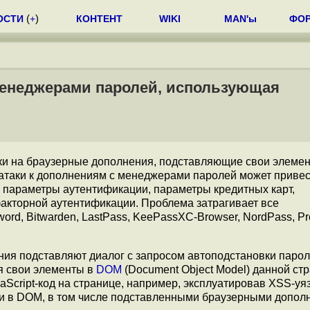
ОСТИ
(
+
)
КОНТЕНТ
WIKI
MAN'ы
ФО
менеджерами паролей, использующая
ки на браузерные дополнения, подставляющие свои элеме
таки к дополнениям с менеджерами паролей может привест
 параметры аутентификации, параметры кредитных карт,
акторной аутентификации. Проблема затрагивает все
d, Bitwarden, LastPass, KeePassXC-Browser, NordPass, Pr
ения подставляют диалог с запросом автоподстановки паро
я свои элементы в
DOM
(Document Object Model) данной ст
Script-код на странице, например, эксплуатировав XSS-уя
ми в DOM, в том числе подставленными браузерными допол