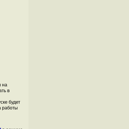
я на
ать в
ске будет
а работы