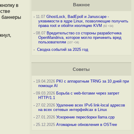
Важное
кнопку в
естве
-
11.07
GhostLock, BadEpoll и Januscape -
е баннеры
уязвимости в ядре Linux, позволяющие получить
права root и обойти изоляцию KVM
(82 +34)
-
08.07
Вредительство со стороны разработчика
кнул,
OpenMandriva, которое могло причинить вред
пользователям
(107 +34)
-
Сводка событий за 2025 год
Советы
-
19.04.2026
PKI с аппаратным TRNG за 10 дней при
помощи AI
-
09.03.2026
Борьба с web-ботами через запрет
HTTP/1.1
-
27.02.2026
Удаление всех IPv6 link-local адресов
на всех сетевых интерфейсах в Linux
-
27.01.2026
Ускорение пересборки llama.cpp
-
25.12.2025
Атомарные обновления в OSTree