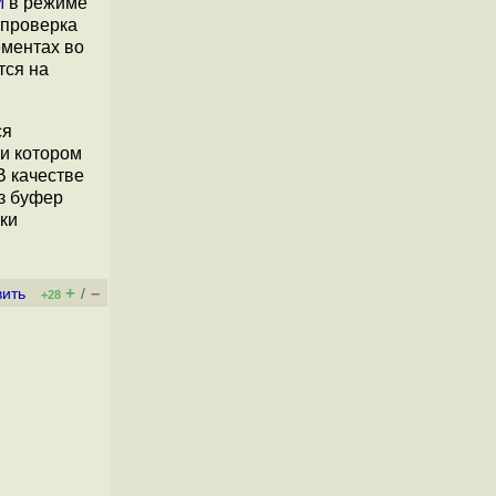
M
в режиме
 проверка
ементах во
тся на
ся
ри котором
В качестве
з буфер
ки
+
–
вить
/
+28