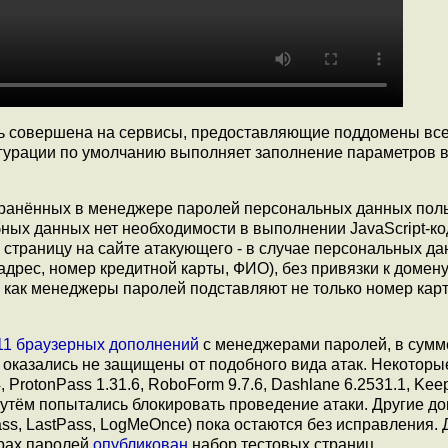
ть совершена на сервисы, предоставляющие поддомены вс
урации по умолчанию выполняет заполнение параметров в
хранённых в менеджере паролей персональных данных пол
бных данных нет необходимости в выполнении JavaScript-ко
а страницу на сайте атакующего - в случае персональных д
дрес, номер кредитной карты, ФИО), без привязки к домен
к как менеджеры паролей подставляют не только номер карт
11 браузерных дополнений
с менеджерами паролей, в сумм
и оказались не защищены от подобного вида атак. Некоторы
rotonPass 1.31.6, RoboForm 9.7.6, Dashlane 6.2531.1, Keep
м путём попытались блокировать проведение атаки. Другие д
ss, LastPass, LogMeOnce) пока остаются без исправления. 
рах паролей
опубликован
набор тестовых страниц.