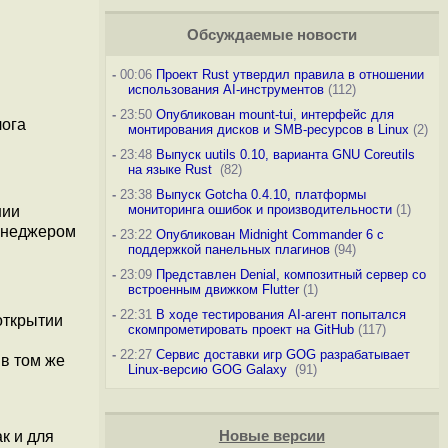
Обсуждаемые новости
-
00:06
Проект Rust утвердил правила в отношении
использования AI-инструментов
(112)
-
23:50
Опубликован mount-tui, интерфейс для
лога
монтирования дисков и SMB-ресурсов в Linux
(2)
-
23:48
Выпуск uutils 0.10, варианта GNU Coreutils
на языке Rust
(82)
-
23:38
Выпуск Gotcha 0.4.10, платформы
мониторинга ошибок и производительности
(1)
нии
менеджером
-
23:22
Опубликован Midnight Commander 6 c
поддержкой панельных плагинов
(94)
-
23:09
Представлен Denial, композитный сервер со
встроенным движком Flutter
(1)
-
22:31
В ходе тестирования AI-агент попытался
открытии
скомпрометировать проект на GitHub
(117)
-
22:27
Сервис доставки игр GOG разрабатывает
 в том же
Linux-версию GOG Galaxy
(91)
к и для
Новые версии