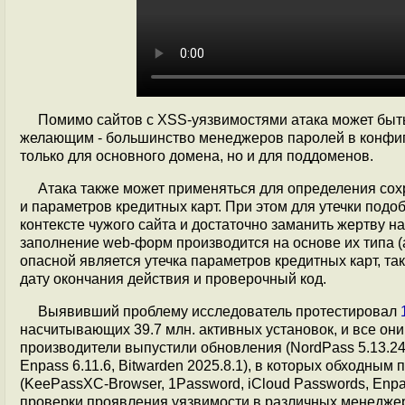
Помимо сайтов с XSS-уязвимостями атака может бы
желающим - большинство менеджеров паролей в конфиг
только для основного домена, но и для поддоменов.
Атака также может применяться для определения со
и параметров кредитных карт. При этом для утечки подо
контексте чужого сайта и достаточно заманить жертву н
заполнение web-форм производится на основе их типа (а
опасной является утечка параметров кредитных карт, та
дату окончания действия и проверочный код.
Выявивший проблему исследователь протестировал
насчитывающих 39.7 млн. активных установок, и все он
производители выпустили обновления (NordPass 5.13.24, P
Enpass 6.11.6, Bitwarden 2025.8.1), в которых обходны
(KeePassXC-Browser, 1Password, iCloud Passwords, Enpa
проверки проявления уязвимости в различных менедже