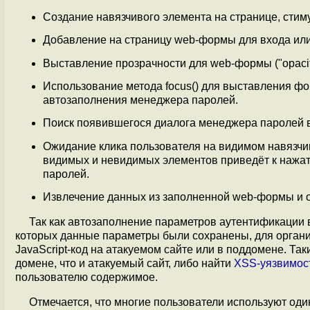
Создание навязчивого элемента на странице, сти
Добавление на страницу web-формы для входа ил
Выставление прозрачности для web-формы ("opacity
Использование метода focus() для выставления фо
автозаполнения менеджера паролей.
Поиск появившегося диалога менеджера паролей в
Ожидание клика пользователя на видимом навязчи
видимых и невидимых элементов приведёт к нажат
паролей.
Извлечение данных из заполненной web-формы и о
Так как автозаполнение параметров аутентификации в
которых данные параметры были сохранены, для органи
JavaScript-код на атакуемом сайте или в поддомене. Та
домене, что и атакуемый сайт, либо найти
XSS-уязвимос
пользователю содержимое.
Отмечается, что многие пользователи используют оди