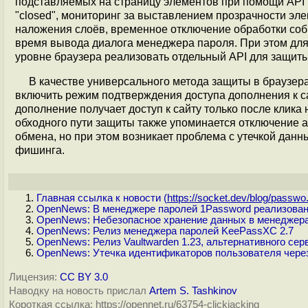
подставляемых на страницу элементов при помощи API
"closed", мониторинг за выставлением прозрачности эл
наложения слоёв, временное отключение обработки собы
время вывода диалога менеджера пароля. При этом для
уровне браузера реализовать отдельный API для защиты
В качестве универсального метода защиты в браузер
включить режим подтверждения доступа дополнения к сай
дополнение получает доступ к сайту только после клика 
обходного пути защиты также упоминается отключение 
обмена, но при этом возникает проблема с утечкой данн
фишинга.
Главная ссылка к новости (
https://socket.dev/blog/passwo.
OpenNews: В менеджере паролей 1Password реализован
OpenNews: Небезопасное хранение данных в менеджера
OpenNews: Релиз менеджера паролей KeePassXC 2.7
OpenNews: Релиз Vaultwarden 1.23, альтернативного сер
OpenNews: Утечка идентификаторов пользователя чере
Лицензия:
CC BY 3.0
Наводку на новость прислал
Artem S. Tashkinov
Короткая ссылка: https://opennet.ru/63754-clickjacking