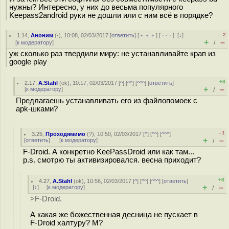
нужны? Интересно, у них до весьма популярного
Keepass2android руки не дошли или с ним всё в порядке?
–2
1.14
,
Аноним
(
-
), 10:08, 02/03/2017 [
ответить
] [
﹢﹢﹢
] [
· · ·
]
[
↓
]
+
–
[
к модератору
]
/
уж сколько раз твердили миру: не устанавливайте крап из
google play
+8
2.17
,
A.Stahl
(
ok
), 10:17, 02/03/2017 [
^
] [
^^
] [
^^^
] [
ответить
]
+
–
[
к модератору
]
/
Предлагаешь устанавливать его из файлопомоек с
apk-шками?
–1
3.25
,
Проходямимо
(
?
), 10:50, 02/03/2017 [
^
] [
^^
] [
^^^
]
+
–
[
ответить
]
[
к модератору
]
/
F-Droid. А конкретно KeePassDroid или как там...
p.s. смотрю ты активизировался. весна приходит?
+8
4.27
,
A.Stahl
(
ok
), 10:56, 02/03/2017 [
^
] [
^^
] [
^^^
] [
ответить
]
+
–
[
↓
] [
к модератору
]
/
>F-Droid.
А какая же божественная десница не пускает в
F-Droid халтуру? М?