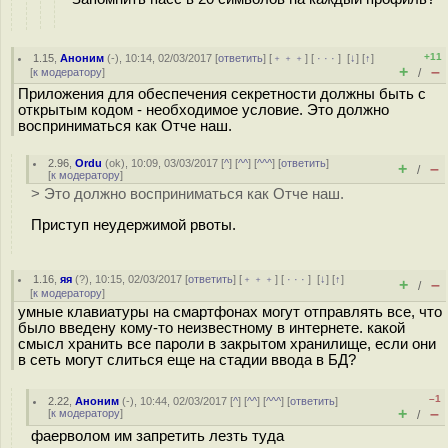
+11
1.15
,
Аноним
(
-
), 10:14, 02/03/2017 [
ответить
] [
﹢﹢﹢
] [
· · ·
]
[
↓
] [
↑
]
+
–
[
к модератору
]
/
Приложения для обеспечения секретности должны быть с
открытым кодом - необходимое условие. Это должно
восприниматься как Отче наш.
2.96
,
Ordu
(
ok
), 10:09, 03/03/2017 [
^
] [
^^
] [
^^^
] [
ответить
]
+
–
/
[
к модератору
]
> Это должно восприниматься как Отче наш.
Приступ неудержимой рвоты.
1.16
,
яя
(
?
), 10:15, 02/03/2017 [
ответить
] [
﹢﹢﹢
] [
· · ·
]
[
↓
] [
↑
]
+
–
/
[
к модератору
]
умные клавиатуры на смартфонах могут отправлять все, что
было введену кому-то неизвестному в интернете. какой
смысл хранить все пароли в закрытом хранилище, если они
в сеть могут слиться еще на стадии ввода в БД?
–1
2.22
,
Аноним
(
-
), 10:44, 02/03/2017 [
^
] [
^^
] [
^^^
] [
ответить
]
+
–
[
к модератору
]
/
фаерволом им запретить лезть туда