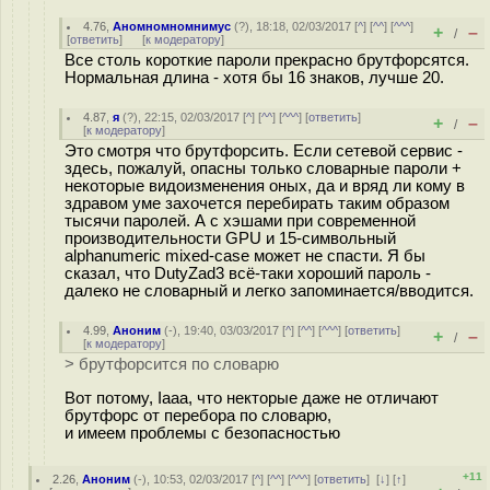
4.76
,
Аномномномнимус
(
?
), 18:18, 02/03/2017 [
^
] [
^^
] [
^^^
]
+
–
/
[
ответить
]
[
к модератору
]
Все столь короткие пароли прекрасно брутфорсятся.
Нормальная длина - хотя бы 16 знаков, лучше 20.
4.87
,
я
(
?
), 22:15, 02/03/2017 [
^
] [
^^
] [
^^^
] [
ответить
]
+
–
/
[
к модератору
]
Это смотря что брутфорсить. Если сетевой сервис -
здесь, пожалуй, опасны только словарные пароли +
некоторые видоизменения оных, да и вряд ли кому в
здравом уме захочется перебирать таким образом
тысячи паролей. А с хэшами при современной
производительности GPU и 15-символьный
alphanumeric mixed-case может не спасти. Я бы
сказал, что DutyZad3 всё-таки хороший пароль -
далеко не словарный и легко запоминается/вводится.
4.99
,
Аноним
(
-
), 19:40, 03/03/2017 [
^
] [
^^
] [
^^^
] [
ответить
]
+
–
/
[
к модератору
]
> брутфорсится по словарю
Вот потому, Iaaa, что некторые даже не отличают
брутфорс от перебора по словарю,
и имеем проблемы с безопасностью
+11
2.26
,
Аноним
(
-
), 10:53, 02/03/2017 [
^
] [
^^
] [
^^^
] [
ответить
]
[
↓
] [
↑
]