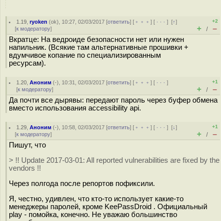
+2
1.19
,
ryoken
(
ok
), 10:27, 02/03/2017 [
ответить
] [
﹢﹢﹢
] [
· · ·
]
[
↑
]
+
–
[
к модератору
]
/
Вкратце: На ведроиде безопасности нет или нужен
напильник. (Всякие там альтернативные прошивки +
вдумчивое копание по специализированным
ресурсам).
+1
1.20
,
Аноним
(
-
), 10:31, 02/03/2017 [
ответить
] [
﹢﹢﹢
] [
· · ·
]
+
–
[
к модератору
]
/
Да почти все дырявы: передают пароль через буфер обмена
вместо использования accessibility api.
+1
1.29
,
Аноним
(
-
), 10:58, 02/03/2017 [
ответить
] [
﹢﹢﹢
] [
· · ·
]
[
↓
]
+
–
[
к модератору
]
/
Пишут, что
> !! Update 2017-03-01: All reported vulnerabilities are fixed by the
vendors !!
Через полгода после репортов пофиксили.
Я, честно, удивлен, что кто-то использует какие-то
менеджеры паролей, кроме KeePassDroid . Официальный
play - помойка, конечно. Не уважаю большинство