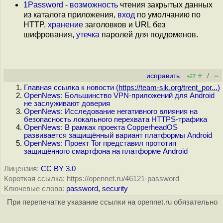
1Password
-
возможность
чтения закрытых данных
из каталога приложения,
вход
по умолчанию по
HTTP,
хранение
заголовков и URL без
шифрования,
утечка
паролей для поддоменов.
+
–
исправить
/
+27
Главная ссылка к новости (
https://team-sik.org/trent_por...
)
OpenNews: Большинство VPN-приложений для Android
не заслуживают доверия
OpenNews: Исследование негативного влияния на
безопасность локального перехвата HTTPS-трафика
OpenNews: В рамках проекта CopperheadOS
развивается защищённый вариант платформы Android
OpenNews: Проект Tor представил прототип
защищённого смартфона на платформе Android
Лицензия:
CC BY 3.0
Короткая ссылка: https://opennet.ru/46121-password
Ключевые слова:
password
,
security
При перепечатке указание ссылки на opennet.ru обязательно