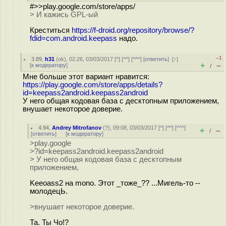
#>>play.google.com/store/apps/
> И кажись GPL-ый
Креститься
https://f-droid.org/repository/browse/?
fdid=com.android.keepass
надо.
–1
3.89
,
h31
(
ok
), 02:26, 03/03/2017 [
^
] [
^^
] [
^^^
] [
ответить
]
[
↑
]
+
–
[
к модератору
]
/
Мне больше этот вариант нравится:
https://play.google.com/store/apps/details?
id=keepass2android.keepass2android
У него общая кодовая база с десктопным приложением,
внушает некоторое доверие.
4.94
,
Andrey Mitrofanov
(
?
), 09:08, 03/03/2017 [
^
] [
^^
] [
^^^
]
+
–
/
[
ответить
]
[
к модератору
]
>play.google
>?id=keepass2android.keepass2android
> У него общая кодовая база с десктопным
приложением,
Keeoass2 на mono. Этот _тоже_?? ...Мигель-то --
молодецЬ.
>внушает некоторое доверие.
Та. Ты Чо!?