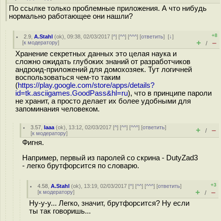
По ссылке только проблемные приложения. А что нибудь
нормально работающее они нашли?
+8
2.9
,
A.Stahl
(
ok
), 09:38, 02/03/2017 [
^
] [
^^
] [
^^^
] [
ответить
]
[
↓
]
+
–
[
к модератору
]
/
Хранение секретных данных это целая наука и
сложно ожидать глубоких знаний от разработчиков
андроид-приложений для домохозяек. Тут логичней
воспользоваться чем-то таким
(
https://play.google.com/store/apps/details?
id=tk.asciigames.GoodPass&hl=ru
), что в принципе пароли
не хранит, а просто делает их более удобными для
запоминания человеком.
3.57
,
Iaaa
(
ok
), 13:12, 02/03/2017 [
^
] [
^^
] [
^^^
] [
ответить
]
+
–
/
[
к модератору
]
Фигня.
Например, первый из паролей со скрина - DutyZad3
- легко брутфорсится по словарю.
+3
4.58
,
A.Stahl
(
ok
), 13:19, 02/03/2017 [
^
] [
^^
] [
^^^
] [
ответить
]
+
–
[
к модератору
]
/
Ну-у-у... Легко, значит, брутфорсится? Ну если
ты так говоришь...