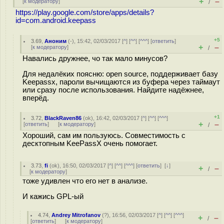
+
–
[
к модератору
]
/
https://play.google.com/store/apps/details?
id=com.android.keepass
+5
3.69
,
Аноним
(
-
), 15:42, 02/03/2017 [
^
] [
^^
] [
^^^
] [
ответить
]
+
–
[
к модератору
]
/
Навались дружнее, чо так мало минусов?
Для недалёких поясню: open source, поддерживает базу
Keepassx, пароли вычищаются из буфера через таймаут
или сразу после использования. Найдите надёжнее,
вперёд.
+1
3.72
,
BlackRaven86
(
ok
), 16:42, 02/03/2017 [
^
] [
^^
] [
^^^
]
+
–
[
ответить
]
[
к модератору
]
/
Хороший, сам им пользуюсь. Совместимость с
десктопным KeePassX очень помогает.
3.73
,
fi
(
ok
), 16:50, 02/03/2017 [
^
] [
^^
] [
^^^
] [
ответить
]
[
↓
]
+
–
/
[
к модератору
]
тоже удивлен что его нет в анализе.
И кажись GPL-ый
4.74
,
Andrey Mitrofanov
(
?
), 16:56, 02/03/2017 [
^
] [
^^
] [
^^^
]
+
–
/
[
ответить
]
[
к модератору
]