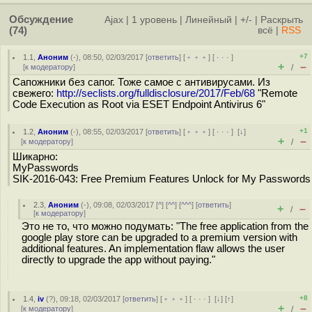
Обсуждение
Ajax
|
1 уровень
|
Линейный
|
+/-
|
Раскрыть
(74)
всё
|
RSS
+7
1.1
,
Аноним
(
-
), 08:50, 02/03/2017 [
ответить
] [
﹢﹢﹢
] [
· · ·
]
+
–
[
к модератору
]
/
Сапожники без сапог. Тоже самое с антивирусами. Из
свежего:
http://seclists.org/fulldisclosure/2017/Feb/68
"Remote
Code Execution as Root via ESET Endpoint Antivirus 6"
+1
1.2
,
Аноним
(
-
), 08:55, 02/03/2017 [
ответить
] [
﹢﹢﹢
] [
· · ·
]
[
↓
]
+
–
[
к модератору
]
/
Шикарно:
MyPasswords
SIK-2016-043: Free Premium Features Unlock for My Passwords
2.3
,
Аноним
(
-
), 09:08, 02/03/2017 [
^
] [
^^
] [
^^^
] [
ответить
]
+
–
/
[
к модератору
]
Это не то, что можно подумать: "The free application from the
google play store can be upgraded to a premium version with
additional features. An implementation flaw allows the user
directly to upgrade the app without paying."
+8
1.4
,
iv
(
?
), 09:18, 02/03/2017 [
ответить
] [
﹢﹢﹢
] [
· · ·
]
[
↓
] [
↑
]
+
–
[
к модератору
]
/