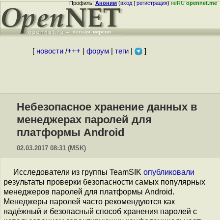
Профиль:
Аноним
(
вход
|
регистрация
)
неRU
opennet.me
[
новости
/
+++
|
форум
|
теги
|
]
Небезопасное хранение данных в
менеджерах паролей для
платформы Android
02.03.2017 08:31 (MSK)
Исследователи из группы TeamSIK
опубликовали
результаты проверки безопасности самых популярных
менеджеров паролей для платформы Android.
Менеджеры паролей часто рекомендуются как
надёжный и безопасный способ хранения паролей с