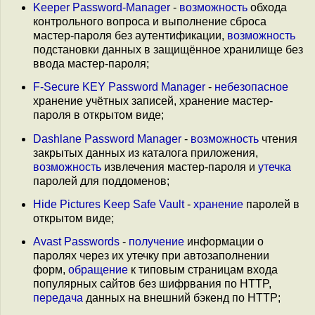
Keeper Password-Manager
-
возможность
обхода
контрольного вопроса и выполнение сброса
мастер-пароля без аутентификации,
возможность
подстановки данных в защищённое хранилище без
ввода мастер-пароля;
F-Secure KEY Password Manager
-
небезопасное
хранение учётных записей, хранение мастер-
пароля в открытом виде;
Dashlane Password Manager
-
возможность
чтения
закрытых данных из каталога приложения,
возможность
извлечения мастер-пароля и
утечка
паролей для поддоменов;
Hide Pictures Keep Safe Vault
-
хранение
паролей в
открытом виде;
Avast Passwords
-
получение
информации о
паролях через их утечку при автозаполнении
форм,
обращение
к типовым страницам входа
популярных сайтов без шифрвания по HTTP,
передача
данных на внешний бэкенд по HTTP;