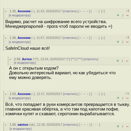
–1
1.35
,
Аноним
(
-
), 11:53, 02/03/2017 [
ответить
] [
﹢﹢﹢
] [
· · ·
]
[
↑
]
+
–
[
к модератору
]
/
Видимо, расчет на шифрование всего устройства.
Менеджерпаролей - прога чтоб пароли не вводить =)
–1
1.36
,
Аноним
(
-
), 11:57, 02/03/2017 [
ответить
] [
﹢﹢﹢
] [
· · ·
]
[
↓
]
+
–
[
к модератору
]
/
SafeInCloud наше всё!
2.59
,
Антон
(
??
), 13:24, 02/03/2017 [
^
] [
^^
] [
^^^
] [
ответить
]
+
–
/
[
к модератору
]
А он с открытым кодом?
Довольно интересный вариант, но как убедиться что
ему можно доверять.
+1
1.53
,
Аноним
(
-
), 12:17, 02/03/2017 [
ответить
] [
﹢﹢﹢
] [
· · ·
]
[
↑
]
+
–
[
к модератору
]
/
Всё, что попадает в руки комерсантов превращается в тыкву.
главное красивая обёртка, а что там под капотом пофиг,
хомячки купят и схавают, серотонин вырабатывается.
1.56
,
vantoo
(
ok
), 12:28, 02/03/2017 [
ответить
] [
﹢﹢﹢
] [
· · ·
]
+
–
/
[
к модератору
]