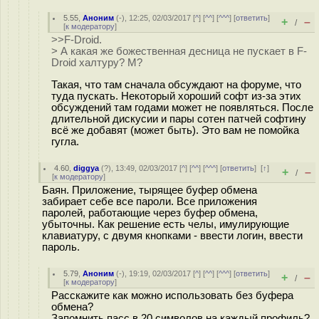
5.55
,
Аноним
(
-
), 12:25, 02/03/2017 [
^
] [
^^
] [
^^^
] [
ответить
]
+
–
/
[
к модератору
]
>>F-Droid.
> А какая же божественная десница не пускает в F-
Droid халтуру? М?
Такая, что там сначала обсуждают на форуме, что
туда пускать. Некоторый хороший софт из-за этих
обсуждений там годами может не появляться. После
длительной дискусии и пары сотен патчей софтину
всё же добавят (может быть). Это вам не помойка
гугла.
4.60
,
diggya
(
?
), 13:49, 02/03/2017 [
^
] [
^^
] [
^^^
] [
ответить
]
[
↑
]
+
–
/
[
к модератору
]
Баян. Приложение, тырящее буфер обмена
забирает себе все пароли. Все приложения
паролей, работающие через буфер обмена,
убыточны. Как решение есть челы, имулирующие
клавиатуру, с двумя кнопками - ввести логин, ввести
пароль.
5.79
,
Аноним
(
-
), 19:19, 02/03/2017 [
^
] [
^^
] [
^^^
] [
ответить
]
+
–
/
[
к модератору
]
Расскажите как можно использовать без буфера
обмена?
Запомнить пасс в 20 символов на каждый профиль?