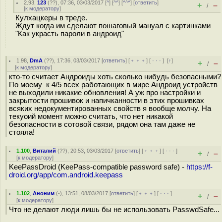
2.93
,
123
(
??
), 07:36, 03/03/2017 [
^
] [
^^
] [
^^^
] [
ответить
]
+
–
/
[
к модератору
]
Кулхацкеры в треде.
Ждут когда им сделают пошаговый мануал с картинками
"Как украсть пароли в андроид"
1.98
,
DmA
(
??
), 17:36, 03/03/2017 [
ответить
] [
﹢﹢﹢
] [
· · ·
]
[
↑
]
+
–
/
[
к модератору
]
кто-то считает Андроиды хоть сколько нибудь безопасными?
По моему к 4/5 всех работающих в мире Андроид устройств
не выходили никакие обновления! А уж про настройки и
закрытости прошивок и напичканности в этих прошивках
всяких недокументированных свойств я вообще молчу. На
текуoий момент можно считать, что нет никакой
безопасности в сотовой связи, рядом она там даже не
стояла!
1.100
,
Виталий
(
??
), 20:53, 03/03/2017 [
ответить
] [
﹢﹢﹢
] [
· · ·
]
+
–
/
[
к модератору
]
KeePassDroid (KeePass-compatible password safe) -
https://f-
droid.org/app/com.android.keepass
1.102
,
Аноним
(
-
), 13:51, 08/03/2017 [
ответить
] [
﹢﹢﹢
] [
· · ·
]
+
–
/
[
к модератору
]
Что не делают люди лишь бы не использовать PasswdSafe...