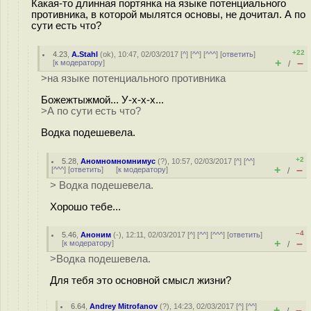
Какая-то длинная портянка на языке потенциального
противника, в которой мылятся основы, не дочитал. А по
сути есть что?
+22
4.23
,
A.Stahl
(
ok
), 10:47, 02/03/2017 [
^
] [
^^
] [
^^^
] [
ответить
]
+
–
[
к модератору
]
/
>на языке потенциального противника
Божежтыжмой... У-х-х-х...
>А по сути есть что?
Водка подешевела.
+2
5.28
,
Аномномномнимус
(
?
), 10:57, 02/03/2017 [
^
] [
^^
]
+
–
[
^^^
] [
ответить
]
[
к модератору
]
/
> Водка подешевела.
Хорошо тебе...
–4
5.46
,
Аноним
(
-
), 12:11, 02/03/2017 [
^
] [
^^
] [
^^^
] [
ответить
]
+
–
[
к модератору
]
/
>Водка подешевела.
Для тебя это основной смысл жизни?
6.64
,
Andrey Mitrofanov
(
?
), 14:23, 02/03/2017 [
^
] [
^^
]
+
–