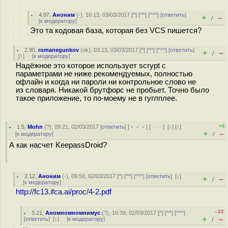
4.97
,
Аноним
(
-
), 10:13, 03/03/2017 [
^
] [
^^
] [
^^^
] [
ответить
]
+
–
/
[
к модератору
]
Это та кодовая база, которая без VCS пишется?
2.90
,
romanegunkov
(
ok
), 03:13, 03/03/2017 [
^
] [
^^
] [
^^^
] [
ответить
]
+
–
/
[
↑
] [
к модератору
]
Надёжное это которое использует scrypt с
параметрами не ниже рекомендуемых, полностью
офлайн и когда ни пароли ни контрольное слово не
из словаря. Никакой брутфорс не пробьет. Точно было
такое приложение, то по-моему не в гуглплее.
+6
1.5
,
Mohn
(
?
), 09:21, 02/03/2017 [
ответить
] [
﹢﹢﹢
] [
· · ·
]
[
↓
] [
↑
]
+
–
[
к модератору
]
/
А как насчет KeepassDroid?
2.12
,
Аноним
(
-
), 09:50, 02/03/2017 [
^
] [
^^
] [
^^^
] [
ответить
]
[
↓
]
+
–
/
[
к модератору
]
http://fc13.ifca.ai/proc/4-2.pdf
–22
3.21
,
Аномномномнимус
(
?
), 10:39, 02/03/2017 [
^
] [
^^
] [
^^^
]
+
–
[
ответить
]
[
↓
] [
к модератору
]
/