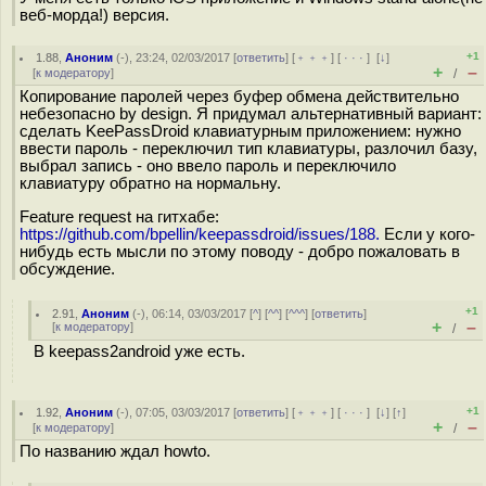
веб-морда!) версия.
+1
1.88
,
Аноним
(
-
), 23:24, 02/03/2017 [
ответить
] [
﹢﹢﹢
] [
· · ·
]
[
↓
]
+
–
[
к модератору
]
/
Копирование паролей через буфер обмена действительно
небезопасно by design. Я придумал альтернативный вариант:
cделать KeePassDroid клавиатурным приложением: нужно
ввести пароль - переключил тип клавиатуры, разлочил базу,
выбрал запись - оно ввело пароль и переключило
клавиатуру обратно на нормальну.
Feature request на гитхабе:
https://github.com/bpellin/keepassdroid/issues/188.
Если у кого-
нибудь есть мысли по этому поводу - добро пожаловать в
обсуждение.
+1
2.91
,
Аноним
(
-
), 06:14, 03/03/2017 [
^
] [
^^
] [
^^^
] [
ответить
]
+
–
[
к модератору
]
/
В keepass2android уже есть.
+1
1.92
,
Аноним
(
-
), 07:05, 03/03/2017 [
ответить
] [
﹢﹢﹢
] [
· · ·
]
[
↓
] [
↑
]
+
–
[
к модератору
]
/
По названию ждал howto.