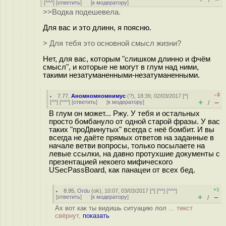
/
[
^^^
] [
ответить
]
[
к модератору
]
>>Водка подешевела.
Для вас и это длинн, я поясню.
> Для тебя это основной смысл жизни?
Нет, для вас, которым "слишком длинно и фчём
смысл", и которые не могут в глум над ними,
такими незатуманенными-незатуманенными.
–3
7.77
,
Аномномномнимус
(
?
), 18:39, 02/03/2017 [
^
]
+
–
[
^^
] [
^^^
] [
ответить
]
[
к модератору
]
/
В глум он может... Ржу. У тебя и остальных
просто бомбануло от одной старой фразы. У вас
таких "проДвинутых" всегда с неё бомбит. И вы
всегда не даёте прямых ответов на заданные в
начале ветви вопросы, только посылаете на
левые ссылки, на давно протухшие документы с
презентацией некоего мифического
USecPassBoard, как панацеи от всех бед.
+1
8.95
,
Ordu
(
ok
), 10:07, 03/03/2017 [
^
] [
^^
] [
^^^
]
+
–
[
ответить
]
[
к модератору
]
/
Ах вот как ты видишь ситуацию лол ...
текст
свёрнут,
показать