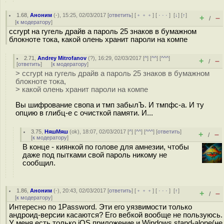
1.68
,
Аноним
(
-
), 15:25, 02/03/2017 [
ответить
] [
﹢﹢﹢
] [
· · ·
]
[
↓
] [
↑
]
+
–
/
[
к модератору
]
ccrypt на гугель драйв а пароль 25 знаков в бумажном
блокноте тока, какой олень хранит пароли на компе
2.71
,
Andrey Mitrofanov
(
?
), 16:29, 02/03/2017 [
^
] [
^^
] [
^^^
]
+
–
/
[
ответить
]
[
к модератору
]
> ccrypt на гугель драйв а пароль 25 знаков в бумажном
блокноте тока,
> какой олень хранит пароли на компе
Вы шифрование свопа и тмп забылЪ. И тмпфс-а. И ту
опцию в глибц-е с очисткой памяти. И...
3.75
,
НяшМяш
(
ok
), 18:07, 02/03/2017 [
^
] [
^^
] [
^^^
] [
ответить
]
+
–
/
[
к модератору
]
В конце - киянкой по голове для амнезии, чтобы
даже под пытками свой пароль никому не
сообщил.
1.86
,
Аноним
(
-
), 20:43, 02/03/2017 [
ответить
] [
﹢﹢﹢
] [
· · ·
]
[
↑
]
+
–
/
[
к модератору
]
Интересно по 1Password. Эти его уязвимости только
андроид-версии касаются? Его вебкой вообще не пользуюсь.
У меня есть только iOS приложение и Windows stand-alone(не