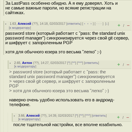
За LastPass особенно обидно. А я ему доверял. Хоть и
не самые важные пароли, но всякие регистрации на
сайтиках.
1.63
,
Алексей
(
??
), 14:18, 02/03/2017 [
ответить
] [
﹢﹢﹢
] [
· · ·
]
[
↓
]
+
–
/
[
к модератору
]
password store (который работает с "pass: the standard unix
password manager") синхронизируется через свой git сервер,
и шифрует с запороленным PGP
хотя для обычного юзера это весьма "легко" ;-)
2.65
,
Антон
(
??
), 14:27, 02/03/2017 [
^
] [
^^
] [
^^^
] [
ответить
]
+
–
/
[
к модератору
]
> password store (который работает с "pass: the
standard unix password manager") синхронизируется
> через свой git сервер, и шифрует с запороленным
PGP
> хотя для обычного юзера это весьма "легко" ;-)
наверно очень удобно использовать его в андроид-
телефоне.
3.66
,
Алексей
(
??
), 14:39, 02/03/2017 [
^
] [
^^
] [
^^^
] [
ответить
]
+
–
/
[
к модератору
]
после тщательной настройки, все вполне юзабильно.