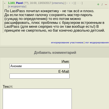
1.103
,
Pavel
(
??
), 16:00, 13/03/2017 [
ответить
] [
﹢﹢﹢
] [
· · ·
]
+
–
/
[
к модератору
]
По LastPass почитал конкретику - не так всё и плохо.
Да если поставил галочку сохранять мастер-пароль
(суицид по определению) то его потом можно
расшифровать, плюс проблемы с браузером встроенным в
LastPass (для меня сюрприз что он там вообще есть!) В
принципе не смертельно, но баг конечно довольно детский.
игнорирование участников
|
лог модерирования
Добавить комментарий
Имя:
E-Mail:
Текст: