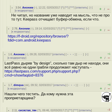
3.54
,
Аноним
(
-
), 12:22, 02/03/2017 [
^
] [
^^
] [
^^^
] [
ответить
]
[
↑
]
+
–
/
[
к модератору
]
Не читал, но название уже наводит на мысль, что не про
то тут. Keepass отчищает буфер-обмена, если что.
2.78
,
Аноним
(
-
), 19:14, 02/03/2017 [
^
] [
^^
] [
^^^
] [
ответить
]
[
↑
]
+
–
/
[
к модератору
]
https://f-droid.org/repository/browse/?
fdid=com.android.keepass
+1
1.6
,
Аноним
(
-
), 09:28, 02/03/2017 [
ответить
] [
﹢﹢﹢
] [
· · ·
]
[
↑
]
+
–
[
к модератору
]
/
LastPass дыряв "by design", сколько там дыр не находи, они
всё равно на одни грабли продолжают наступать -
https://lastpass.com/support.php/support.php?
cmd=showfaq&id=8376
+4
1.7
,
dimqua
(
ok
), 09:32, 02/03/2017 [
ответить
] [
﹢﹢﹢
] [
· · ·
]
[
↓
]
+
–
[
к модератору
]
/
Нашли чего тестить. Да кому нужна эта
проприетарщина?
–2
2.11
,
сисястая_тян
(
?
), 09:46, 02/03/2017 [
^
] [
^^
] [
^^^
] [
ответить
]