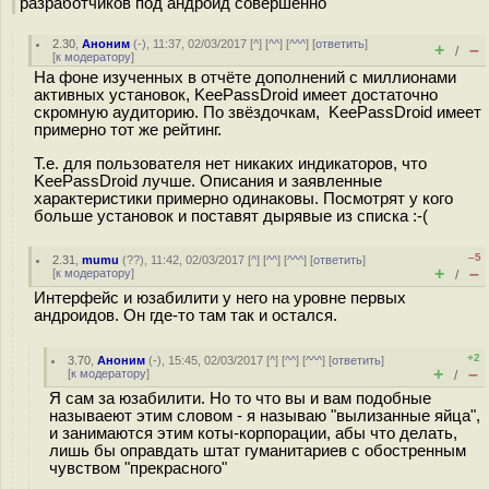
разработчиков под андроид совершенно
2.30
,
Аноним
(
-
), 11:37, 02/03/2017 [
^
] [
^^
] [
^^^
] [
ответить
]
+
–
/
[
к модератору
]
На фоне изученных в отчёте дополнений с миллионами
активных установок, KeePassDroid имеет достаточно
скромную аудиторию. По звёздочкам, KeePassDroid имеет
примерно тот же рейтинг.
Т.е. для пользователя нет никаких индикаторов, что
KeePassDroid лучше. Описания и заявленные
характеристики примерно одинаковы. Посмотрят у кого
больше установок и поставят дырявые из списка :-(
–5
2.31
,
mumu
(
??
), 11:42, 02/03/2017 [
^
] [
^^
] [
^^^
] [
ответить
]
+
–
[
к модератору
]
/
Интерфейс и юзабилити у него на уровне первых
андроидов. Он где-то там так и остался.
+2
3.70
,
Аноним
(
-
), 15:45, 02/03/2017 [
^
] [
^^
] [
^^^
] [
ответить
]
+
–
[
к модератору
]
/
Я сам за юзабилити. Но то что вы и вам подобные
называеют этим словом - я называю "вылизанные яйца",
и занимаются этим коты-корпорации, абы что делать,
лишь бы оправдать штат гуманитариев с обостренным
чувством "прекрасного"