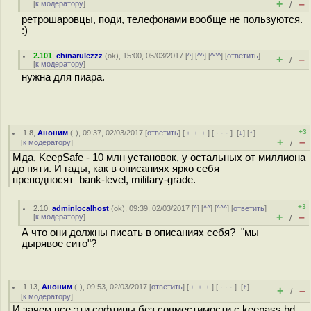
+
–
[
к модератору
]
/
ретрошаровцы, поди, телефонами вообще не пользуются.
:)
2.101
,
chinarulezzz
(
ok
), 15:00, 05/03/2017 [
^
] [
^^
] [
^^^
] [
ответить
]
+
–
/
[
к модератору
]
нужна для пиара.
+3
1.8
,
Аноним
(
-
), 09:37, 02/03/2017 [
ответить
] [
﹢﹢﹢
] [
· · ·
]
[
↓
] [
↑
]
+
–
[
к модератору
]
/
Мда, KeepSafe - 10 млн установок, у остальных от миллиона
до пяти. И гады, как в описаниях ярко себя
преподносят bank-level, military-grade.
+3
2.10
,
adminlocalhost
(
ok
), 09:39, 02/03/2017 [
^
] [
^^
] [
^^^
] [
ответить
]
+
–
[
к модератору
]
/
А что они должны писать в описаниях себя? "мы
дырявое сито"?
1.13
,
Аноним
(
-
), 09:53, 02/03/2017 [
ответить
] [
﹢﹢﹢
] [
· · ·
]
[
↑
]
+
–
/
[
к модератору
]
И зачем все эти софтины без совместимости с keepass bd