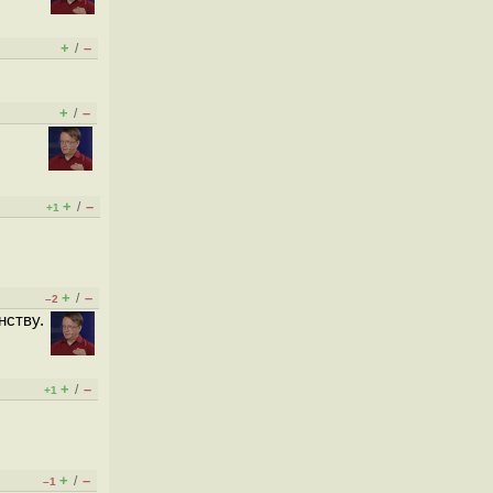
+
–
/
+
–
/
+
–
/
+1
+
–
/
–2
нству.
+
–
/
+1
+
–
/
–1