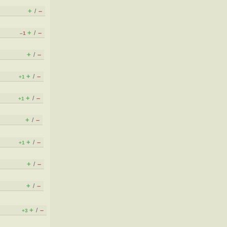
+
–
/
+
–
/
–1
+
–
/
+
–
/
+1
+
–
/
+1
+
–
/
+
–
/
+1
+
–
/
+
–
/
+
–
/
+3