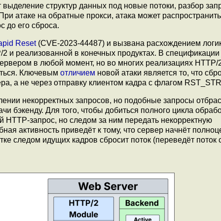
выделение структур данных под новые потоки, разбор зап
При атаке на обратные прокси, атака может распространить
с до его сброса.
apid Reset
(CVE-2023-44487) и вызвана расхождением логи
/2 и реализованной в конечных продуктах. В спецификации
сервером в любой момент, но во многих реализациях HTTP/
аться. Ключевым
отличием
новой атаки является то, что сбр
ера, а не через отправку клиентом кадра с флагом RST_ST
плении некорректных запросов, но подобные запросы отбр
чи бэкенду. Для того, чтобы добиться полного цикла обраб
й HTTP-запрос, но следом за ним передать некорректную
ая активность приведёт к тому, что сервер начнёт полноц
тке следом идущих кадров сбросит поток (переведёт поток 