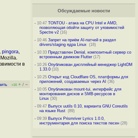
Обсуждаемые новости
-
10:47
TONTOU - атака на CPU Intel и AMD,
позволяющая обойти защиту от уязвимостей
Spectre v2
(16)
-
10:46
Запрет на приём AI-патчей в раздел
drivers/staging ядра Linux
(18)
,
pingora
,
-
10:33
Представлен Denial, композитный сервер со
встроенным движком Flutter
(17)
ozilla.
звимости в
-
10:26
Опубликован дисплейный менеджер LightDM
1.33.0
(10)
-
10:25
Открыт код Cloudflare OS, платформы для
приложений, создаваемых через AI
(36)
+
–
вить
/
+16
-
10:05
Опубликован mount-tui, интерфейс для
монтирования дисков и SMB-ресурсов в
Linux
(30)
-
09:47
Выпуск uutils 0.10, варианта GNU Coreutils
на языке Rust
(89)
-
09:39
Выпуск Prismriver Lyrics 1.0.0,
инструментария для поиска текстов песен
(28)