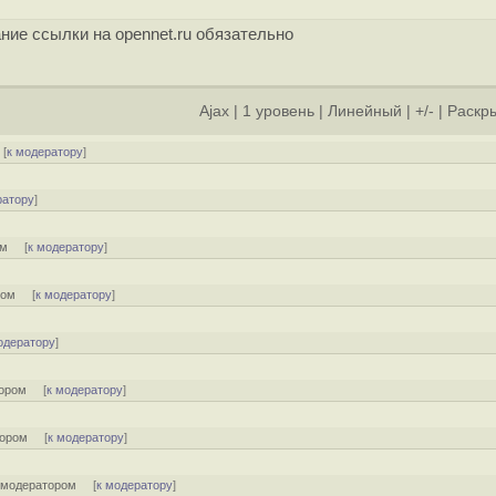
ние ссылки на opennet.ru обязательно
Ajax
|
1 уровень
|
Линейный
|
+/-
|
Раскры
[
к модератору
]
ратору
]
ом
[
к модератору
]
ром
[
к модератору
]
одератору
]
тором
[
к модератору
]
тором
[
к модератору
]
-модератором
[
к модератору
]