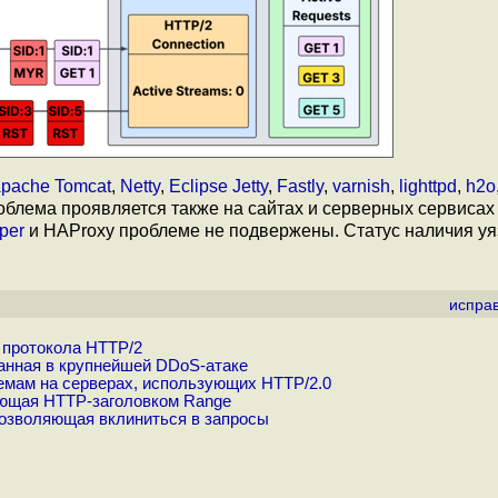
pache Tomcat
,
Netty
,
Eclipse Jetty
,
Fastly
,
varnish
,
lighttpd
,
h2o
блема проявляется также на сайтах и серверных сервисах M
per
и HAProxy проблеме не подвержены. Статус наличия уя
испра
 протокола HTTP/2
анная в крупнейшей DDoS-атаке
лемам на серверах, использующих HTTP/2.0
ующая HTTP-заголовком Range
позволяющая вклиниться в запросы