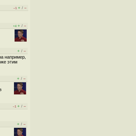
+
–
/
–1
+
–
/
+4
+
–
/
ра например,
оже этим
+
–
/
в
+
–
/
–1
+
–
/