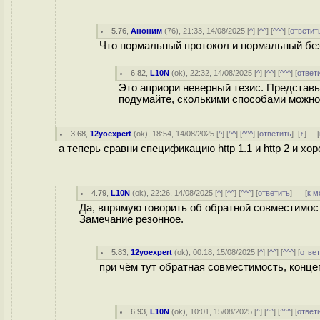
5.76
,
Аноним
(
76
), 21:33, 14/08/2025 [
^
] [
^^
] [
^^^
] [
ответит
Что нормальный протокол и нормальный без
6.82
,
L10N
(
ok
), 22:32, 14/08/2025 [
^
] [
^^
] [
^^^
] [
ответ
Это априори неверный тезис. Представь
подумайте, сколькими способами можно 
3.68
,
12yoexpert
(
ok
), 18:54, 14/08/2025 [
^
] [
^^
] [
^^^
] [
ответить
]
[
↑
] [
а теперь сравни спецификацию http 1.1 и http 2 и х
4.79
,
L10N
(
ok
), 22:26, 14/08/2025 [
^
] [
^^
] [
^^^
] [
ответить
]
[
к м
Да, впрямую говорить об обратной совместимос
Замечание резонное.
5.83
,
12yoexpert
(
ok
), 00:18, 15/08/2025 [
^
] [
^^
] [
^^^
] [
отве
при чём тут обратная совместимость, конц
6.93
,
L10N
(
ok
), 10:01, 15/08/2025 [
^
] [
^^
] [
^^^
] [
ответ