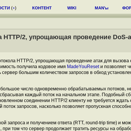
ОСТИ
(
+
)
КОНТЕНТ
WIKI
MAN'ы
ФО
а HTTP/2, упрощающая проведение DoS-а
отокола HTTP/2, упрощающая проведение атак для вызова 
вимость получила кодовое имя
MadeYouReset
и позволяет ч
сервер большим количеством запросов в обход установл
нь большое число одновременно обрабатываемых потоков, 
сывая каждый поток на начальном этапе. Подобный сб
тановленном соединении HTTP/2 клиенту не требуется ждать 
 поток запросов, насколько позволяет пропускная способн
й запроса и получением ответа (RTT, round-trip time) и мож
при том что сервер продолжает тратить ресурсы на обраб