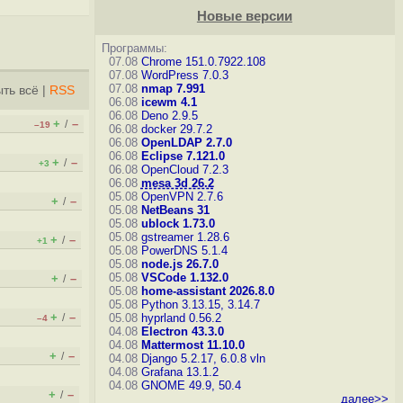
Новые версии
Программы:
07.08
Chrome 151.0.7922.108
07.08
WordPress 7.0.3
07.08
nmap 7.991
ть всё
|
RSS
06.08
icewm 4.1
06.08
Deno 2.9.5
+
–
/
–19
06.08
docker 29.7.2
06.08
OpenLDAP 2.7.0
06.08
Eclipse 7.121.0
+
–
/
+3
06.08
OpenCloud 7.2.3
06.08
mesa 3d 26.2
05.08
OpenVPN 2.7.6
+
–
/
05.08
NetBeans 31
05.08
ublock 1.73.0
05.08
gstreamer 1.28.6
+
–
/
+1
05.08
PowerDNS 5.1.4
05.08
node.js 26.7.0
05.08
VSCode 1.132.0
+
–
/
05.08
home-assistant 2026.8.0
05.08
Python 3.13.15, 3.14.7
+
–
/
05.08
hyprland 0.56.2
–4
04.08
Electron 43.3.0
04.08
Mattermost 11.10.0
+
–
/
04.08
Django 5.2.17, 6.0.8
vln
04.08
Grafana 13.1.2
04.08
GNOME 49.9, 50.4
+
–
/
далее>>