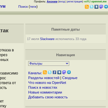
Профиль:
Аноним
(
вход
|
регистрация
)
неRU
opennet.me
РУМ
Поиск
(
теги
)
так
Памятные даты
17 июля
Slackware
исполнилось 33 года
отказа в
ерез
Навигация
енных
независимо
Каналы:
рос
Разделы новостей
|
Сводные
ответа от
Что нового на OpenNet
ость
Поиск в новостях
Новые комментарии
Добавить свою новость
ет
отку