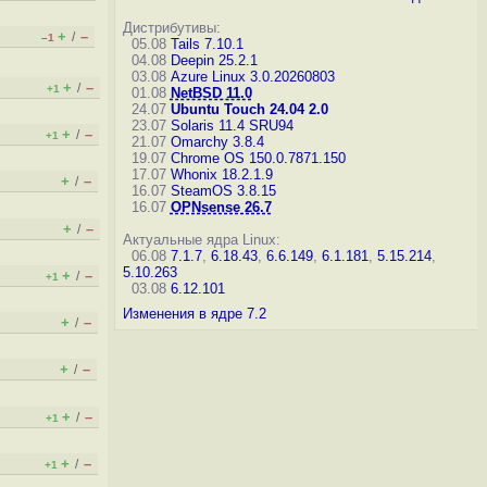
Дистрибутивы:
+
–
/
–1
05.08
Tails 7.10.1
04.08
Deepin 25.2.1
03.08
Azure Linux 3.0.20260803
+
–
/
+1
01.08
NetBSD 11.0
24.07
Ubuntu Touch 24.04 2.0
23.07
Solaris 11.4 SRU94
+
–
/
+1
21.07
Omarchy 3.8.4
19.07
Chrome OS 150.0.7871.150
17.07
Whonix 18.2.1.9
+
–
/
16.07
SteamOS 3.8.15
16.07
OPNsense 26.7
+
–
/
Актуальные ядра Linux:
06.08
7.1.7
,
6.18.43
,
6.6.149
,
6.1.181
,
5.15.214
,
5.10.263
+
–
/
+1
03.08
6.12.101
Изменения в ядре 7.2
+
–
/
+
–
/
+
–
/
+1
+
–
/
+1