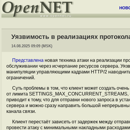
НОВ
Уязвимость в реализациях протокол
14.08.2025 09:09 (MSK)
Представлена
новая техника атаки на реализации пр
обслуживании через исчерпание ресурсов сервера. Уяз
манипуляции управляющими кадрами HTTP/2 наводнить 
ограничений.
Суть проблемы в том, что клиент может создать оче
от лимита SETTINGS_MAX_CONCURRENT_STREAMS, сбра
приводит к тому, что для отправки нового запроса в ус
сервера и можно сразу направить большой непрерывный
канала связи.
Клиент перестаёт зависеть от задержек между отправко
провести атаку с минимальными накладными расходами, 