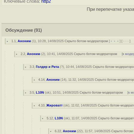
Ключевые слова:
http2
При перепечатке указа
Обсуждение
(91)
1.1
,
Аноним
(
1
), 10:28, 14/08/2025
Скрыто ботом-модератором
[
﹢﹢﹢
] [
· · ·
] 
2.2
,
Аноним
(
2
), 10:41, 14/08/2025
Скрыто ботом-модератором
[
к моде
3.3
,
Голдер и Рита
(
?
), 10:44, 14/08/2025
Скрыто ботом-модератор
4.14
,
Аноним
(
14
), 11:32, 14/08/2025
Скрыто ботом-модерато
3.5
,
L10N
(
ok
), 10:51, 14/08/2025
Скрыто ботом-модератором
[
к м
4.10
,
Жироватт
(
ok
), 11:02, 14/08/2025
Скрыто ботом-модера
5.12
,
L10N
(
ok
), 11:07, 14/08/2025
Скрыто ботом-модера
6.22
,
Аноним
(
22
), 11:57, 14/08/2025
Скрыто ботом