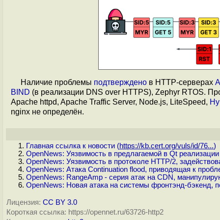
Наличие проблемы
подтверждено
в HTTP-серверах
A
BIND
(в реализации DNS over HTTPS), Zephyr RTOS. Про
Apache httpd, Apache Traffic Server, Node.js, LiteSpeed,
Hy
nginx не определён.
Главная ссылка к новости (
https://kb.cert.org/vuls/id/76...
)
OpenNews: Уязвимость в предлагаемой в Qt реализации
OpenNews: Уязвимость в протоколе HTTP/2, задействов
OpenNews: Атака Continuation flood, приводящая к проб
OpenNews: RangeAmp - серия атак на CDN, манипулир
OpenNews: Новая атака на системы фронтэнд-бэкенд, 
Лицензия:
CC BY 3.0
Короткая ссылка: https://opennet.ru/63726-http2