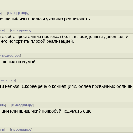
ь
]
[
к модератору
]
опасный язык нельзя уязвимо реализовать.
ить
]
[
к модератору
]
те себе простейший протокол (хоть вырожденный донельзя) и
его испортить плохой реализацией.
к модератору
]
орошенько подумай
одератору
]
ти нельзя. Скорее речь о концепциях, более привычных больши
тить
]
[
к модератору
]
епция или привычки? попробуй подумать ещё
ить
]
[
к модератору
]