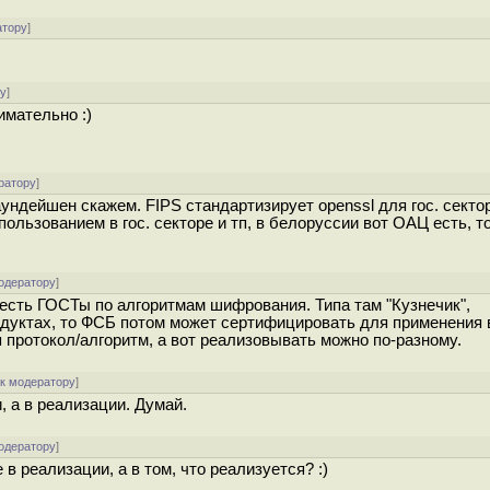
атору
]
ру
]
имательно :)
ратору
]
ундейшен скажем. FIPS стандартизирует openssl для гос. секто
ользованием в гос. секторе и тп, в белоруссии вот ОАЦ есть, т
одератору
]
есть ГОСТы по алгоритмам шифрования. Типа там "Кузнечик",
продуктах, то ФСБ потом может сертифицировать для применения 
 протокол/алгоритм, а вот реализовывать можно по-разному.
[
к модератору
]
 а в реализации. Думай.
одератору
]
 в реализации, а в том, что реализуется? :)