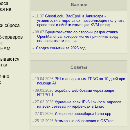
роса,
Важное
ся на
-
11.07
GhostLock, BadEpoll и Januscape -
уязвимости в ядре Linux, позволяющие получить
права root и обойти изоляцию KVM
ки сброса
(82 +34)
-
08.07
Вредительство со стороны разработчика
OpenMandriva, которое могло причинить вред
2-серверов
пользователям
(107 +34)
ос
-
Сводка событий за 2025 год
REAM.
асываются
отки
Советы
енно
-
19.04.2026
PKI с аппаратным TRNG за 10 дней при
с
помощи AI
-
09.03.2026
Борьба с web-ботами через запрет
HTTP/1.1
-
27.02.2026
Удаление всех IPv6 link-local адресов
на всех сетевых интерфейсах в Linux
-
27.01.2026
Ускорение пересборки llama.cpp
-
25.12.2025
Атомарные обновления в OSTree