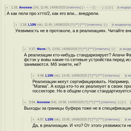
1.16
,
Аноним
(
14
), 11:40, 14/08/2025 [
ответить
] [
﹢﹢﹢
] [
· · ·
]
[
↓
] [
↑
] [
к модер
А как пели про хттп/2, как его впи... внедряли.
2.18
,
L10N
(
ok
), 11:45, 14/08/2025 [
^
] [
^^
] [
^^^
] [
ответить
]
[
↓
] [
к модерато
Уязвимость не в протоколе, а в реализациях. Читайте вн
3.37
,
Филя
(
?
), 13:50, 14/08/2025 [
^
] [
^^
] [
^^^
] [
ответить
]
[
↓
] [
к моде
А реализации кто-нибудь стандаризирует? Апачи Фа
фстэк у вовы какие-то сетевые устройства перед исп
занимаются. Мб знаете, не?
4.49
,
L10N
(
ok
), 14:45, 14/08/2025 [
^
] [
^^
] [
^^^
] [
ответить
]
[
к м
Реализации могут сертифицировать. Например, 
"Магма". А когда кто-то их реализует в своих 
госсекторе. Но в общем случае стандартизуется
3.54
,
Аноним
(
54
), 14:58, 14/08/2025 [
^
] [
^^
] [
^^^
] [
ответить
]
[
↓
] [
↑
] 
Выходы за границы буфера тоже не в спецификации,
4.57
,
L10N
(
ok
), 15:05, 14/08/2025 [
^
] [
^^
] [
^^^
] [
ответить
]
[
к м
Да, в реализации. И что? От этого уязвимости не