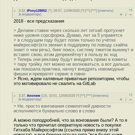
+1
3.32
,
iPony128052
(
?
), 09:57, 12/08/2025 [
^
] [
^^
] [
^^^
] [
ответить
]
+
–
[
к модератору
]
/
2018 - все предсказания
> Делаем ставки через сколько лет гитхаб протухнет
ниже уровня сорсфоржа. Думаю, лет за 5 управятся
> в следущем году будет логин только по учётке
майкрософт(кто звонил в поддержку по поводу скайпа
знает о чем речь), бинг поиск, систему тикетов выкинут и
вставят свою, атом депрекейтнут в пользу вс код
> Теперь они рекламу будут внедрять прямо в комиты
> пару тройку лет можно не волноваться, а вот дальше,
как показала практика, начнут внедрять новомодные
фишки и превратят сервис в говно
> Ясно, ждем халявные приватные репозитории, чтобы
это мотивировало не свалить на GitLab
+1
3.37
,
Аноним
(
13
), 10:01, 12/08/2025 [
^
] [
^^
] [
^^^
] [
ответить
]
+
–
[
к модератору
]
/
> Не, просто вангования семилетней давности
исполняются буквально слово в слово
А можно поподробней, что за вонгования были? А то я
только что прочитал опернетную новость о покупке
Гитхаба Майкрософтом (ссылка прямо внизу этой
новости), и все бредни оттуда типа "все будет хуже,