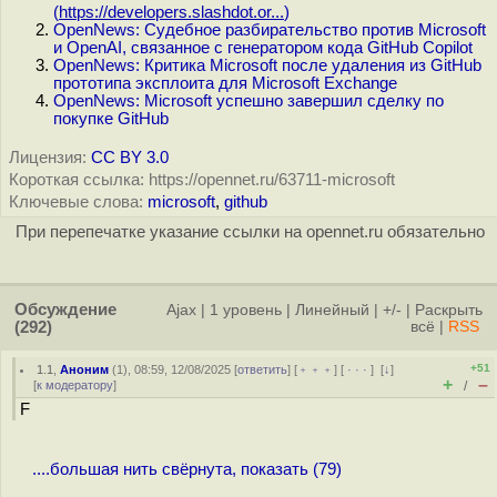
(
https://developers.slashdot.or...
)
OpenNews: Судебное разбирательство против Microsoft
и OpenAI, связанное с генератором кода GitHub Copilot
OpenNews: Критика Microsoft после удаления из GitHub
прототипа эксплоита для Microsoft Exchange
OpenNews: Microsoft успешно завершил сделку по
покупке GitHub
Лицензия:
CC BY 3.0
Короткая ссылка: https://opennet.ru/63711-microsoft
Ключевые слова:
microsoft
,
github
При перепечатке указание ссылки на opennet.ru обязательно
Обсуждение
Ajax
|
1 уровень
|
Линейный
|
+/-
|
Раскрыть
(292)
всё
|
RSS
+51
1.1
,
Аноним
(
1
), 08:59, 12/08/2025 [
ответить
] [
﹢﹢﹢
] [
· · ·
]
[
↓
]
+
–
[
к модератору
]
/
F
....большая нить свёрнута, показать (79)