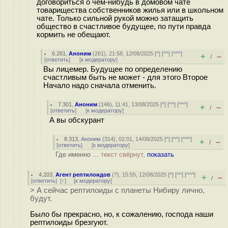
договориться о чем-нибудь в домовом чате
товарищества собственников жилья или в школьном
чате. Только сильной рукой можно затащить
общество в счастливое будущее, по пути правда
кормить не обещают.
6.261
,
Аноним
(
261
), 21:58, 12/08/2025 [
^
] [
^^
] [
^^^
]
+
–
/
[
ответить
]
[
к модератору
]
Вы лицемер. Будущее по определению
счастливым быть не может - для этого Второе
Начало надо сначала отменить.
7.301
,
Аноним
(
146
), 11:41, 13/08/2025 [
^
] [
^^
] [
^^^
]
+
–
/
[
ответить
]
[
к модератору
]
А вы обскурант
8.313
,
Аноним
(
314
), 02:01, 14/08/2025 [
^
] [
^^
] [
^^^
]
+
–
/
[
ответить
]
[
к модератору
]
Где именно ...
текст свёрнут,
показать
4.203
,
Агент рептилоидов
(
?
), 15:55, 12/08/2025 [
^
] [
^^
] [
^^^
]
+
–
/
[
ответить
]
[
↑
] [
к модератору
]
> А сейчас рептилоиды с планеты Нибиру лично,
будут.
Было бы прекрасно, но, к сожалению, господа наши
рептилоиды брезгуют.