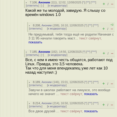
7.106
,
Аноним
(
111
), 12:02, 12/08/2025 [
^
] [
^^
] [
^^^
]
+
–
/
[
ответить
]
[
↓
] [
к модератору
]
Какой же ты молодой, завидую. Я слышу со
времён windows 1.0
+2
8.208
,
Аноним
(
208
), 16:10, 12/08/2025 [
^
] [
^^
] [
^^^
]
+
–
[
ответить
]
[
к модератору
]
/
Не придумывай, тебя тогда ещё не родили Начиная с
3 11 95 начали говорить маст...
текст свёрнут,
показать
7.185
,
Аноним
(
182
), 14:56, 12/08/2025 [
^
] [
^^
] [
^^^
]
+
–
/
[
ответить
]
[
↑
] [
к модератору
]
Все, с кем я имею честь общатся, работают под
Linux. Правда, это 3,5 человека.
Так что для меня впендекапец уже лет как 10
назад наступил ;)
8.189
,
Аноним
(
146
), 15:01, 12/08/2025 [
^
] [
^^
] [
^^^
]
+
–
/
[
ответить
]
[
к модератору
]
Завучи в школах работают на линуксе, это вообще
ничего не значит ...
текст свёрнут,
показать
8.214
,
Аноним
(
214
), 16:50, 12/08/2025 [
^
] [
^^
] [
^^^
]
+
–
/
[
ответить
]
[
к модератору
]
Все двое друзей ...
текст свёрнут,
показать