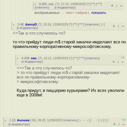
9.305
,
нах.
(
?
), 17:14, 13/08/2025 [
^
] [
^^
] [
^^^
]
+
–
/
[
ответить
]
[
к модератору
]
воображаемых ...
текст свёрнут,
показать
3.48
,
dannyD
(
?
), 10:19, 12/08/2025 [
^
] [
^^
] [
^^^
] [
ответить
]
[
↑
]
+
–
/
[
к модератору
]
>>Так а что случилось-то?
то что прийдут люди m$ старой закалки имделают все по
правильному-корпоративному-микрософтовскому.
+1
4.209
,
нах.
(
?
), 16:12, 12/08/2025 [
^
] [
^^
] [
^^^
] [
ответить
]
+
–
[
к модератору
]
/
>>>Так а что случилось-то?
> то что прийдут люди m$ старой закалки имделают
все по правильному-корпоративному-
> микрософтовскому.
Куда придут, в пиццерию курьерами? Их всех уволили
еще в 2008м!
+2
1.10
,
Аноним
(
39
), 09:25, 12/08/2025 [
ответить
] [
﹢﹢﹢
] [
· · ·
]
[
↓
] [
↑
]
+
–
[
к модератору
]
/