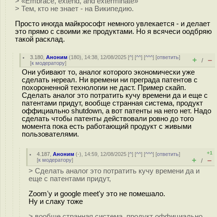
> «Embrace, extend, and exterminate»
> Тем, кто не знает - на Википедию.
Просто иногда майкрософт немного увлекается - и делает
это прямо с своими же продуктами. Но я всячеси оодбряю
такой расклад.
3.180
,
Аноним
(
180
), 14:38, 12/08/2025 [
^
] [
^^
] [
^^^
] [
ответить
]
+
–
/
[
к модератору
]
Они убивают то, аналог которого экономически уже
сделать нереал. Ни времени ни преграда патентов с
похороненной технологии не даст. Пример скайп.
Сделать аналог это потратить кучу времени да и еще с
патентами придут, вообще странная система, продукт
оффициально shutdown, а вот патенты на него нет. Надо
сделать чтобы патенты действовали ровно до того
момента пока есть работающий продукт с живыми
пользователями.
+1
4.187
,
Аноним
(
-
), 14:59, 12/08/2025 [
^
] [
^^
] [
^^^
] [
ответить
]
+
–
[
к модератору
]
/
> Сделать аналог это потратить кучу времени да и
еще с патентами придут,
Zoomʼу и google meet'у это не помешало.
Ну и слаку тоже
> вообще странная система, продукт оффициально