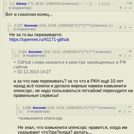
+22
1.2
,
Alexey
(
??
), 08:59, 12/08/2025 [
ответить
] [
﹢﹢﹢
] [
· · ·
]
[
↓
] [
↑
]
+
–
[
к модератору
]
/
Вот и сказочки конец...
2.137
,
Аноним
(
143
), 13:08, 12/08/2025 [
^
] [
^^
] [
^^^
] [
ответить
]
[
↓
]
+
–
/
[
к модератору
]
Не за то вы переживаете:
https://opennet.ru/41171-github
–5
3.154
,
Аноним
(
154
), 13:41, 12/08/2025 [
^
] [
^^
] [
^^^
] [
ответить
]
+
–
[
↓
] [
к модератору
]
/
> GitHub снова оказался в реестре запрещенных в РФ
сайтов
> 02.12.2014 14:27
а за что нам переживать? за то что в РКН ещё 10 лет
назад всё поняли и делали жирные намеки комьюнити
опенсорс, не надо пользоваться гитхабом! переходите на
правильные сервисы!
+7
4.159
,
Аноним
(
143
), 13:56, 12/08/2025 [
^
] [
^^
] [
^^^
] [
ответить
]
+
–
[
↓
] [
к модератору
]
/
>комьюнити опенсорс
Не знал, что комьюнити опенсорс нравится, когда им
указывают что?где?когда? делать...