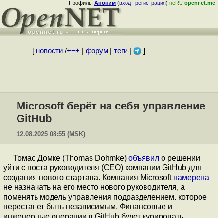
Профиль:
Аноним
(
вход
|
регистрация
)
неRU
opennet.me
[
новости
/
+++
|
форум
|
теги
|
]
Microsoft берёт на себя управление
GitHub
12.08.2025 08:55 (MSK)
Томас Домке (Thomas Dohmke)
объявил
о решении
уйти с поста руководителя (CEO) компании GitHub для
создания нового стартапа. Компания Microsoft
намерена
не назначать на его место нового руководителя, а
поменять модель управления подразделением, которое
перестанет быть независимым. Финансовые и
инженерные операции в GitHub будет курировать