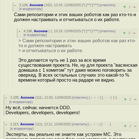
3.128
,
Аноним
(
102
), 12:43, 12/08/2025 [
^
] [
^^
] [
^^^
] [
ответить
]
+
–
/
[
к модератору
]
Сами репозитории и этих ваших роботов как раз кто-то и
должен настраивать и отчитываться о их работе.
4.196
,
Аноним
(
-
), 15:19, 12/08/2025 [
^
] [
^^
] [
^^^
] [
ответить
]
+
–
/
[
к модератору
]
> Сами репозитории и этих ваших роботов как раз кто-
то и должен настраивать
> и отчитываться о их работе.
Это делается чуть не 1 раз за все время
существования проекта. Не, ну для проекта "васянская
домашка с 1 комитом" тут даже можно поговорить за
оверхед. В всех остальных случаях это какой-то %
времени который просто на радаре не видно.
1.105
,
Аноним
(
111
), 12:00, 12/08/2025 [
ответить
] [
﹢﹢﹢
] [
· · ·
]
[
↑
]
+
–
/
[
к модератору
]
Ну всё, сейчас начнется DDD.
Developers, developers, developers!
1.113
,
Аноним
(
111
), 12:11, 12/08/2025 [
ответить
] [
﹢﹢﹢
] [
· · ·
]
+
–
/
[
к модератору
]
Эксперты, вы реально не знаете как устроен МС. Это