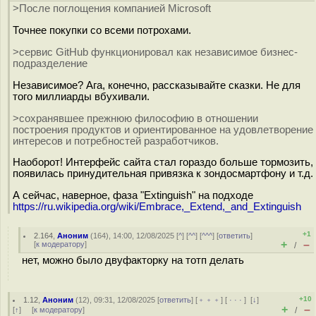
>После поглощения компанией Microsoft
Точнее покупки со всеми потрохами.
>сервис GitHub функционировал как независимое бизнес-
подразделение
Независимое? Ага, конечно, рассказывайте сказки. Не для
того миллиарды вбухивали.
>сохранявшее прежнюю философию в отношении
построения продуктов и ориентированное на удовлетворение
интересов и потребностей разработчиков.
Наоборот! Интерфейс сайта стал гораздо больше тормозить,
появилась принудительная привязка к зондосмартфону и т.д.
А сейчас, наверное, фаза "Extinguish" на подходе
https://ru.wikipedia.org/wiki/Embrace,_Extend,_and_Extinguish
+1
2.164
,
Аноним
(
164
), 14:00, 12/08/2025 [
^
] [
^^
] [
^^^
] [
ответить
]
+
–
[
к модератору
]
/
нет, можно было двуфакторку на тотп делать
+10
1.12
,
Аноним
(
12
), 09:31, 12/08/2025 [
ответить
] [
﹢﹢﹢
] [
· · ·
]
[
↓
]
+
–
[
↑
] [
к модератору
]
/