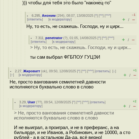
))) чтобы для тебя это было "наконец-то"
–1
6.295
,
Аноним
(
294
), 08:07, 13/08/2025 [
^
] [
^^
] [
^^^
]
+
–
[
ответить
]
[
к модератору
]
/
Ну, то есть, не скажешь. Господи, ну и циpк...
7.311
,
penetrator
(
?
), 01:05, 14/08/2025 [
^
] [
^^
] [
^^^
]
+
–
/
[
ответить
]
[
к модератору
]
> Ну, то есть, не скажешь. Господи, ну и циpк...
ты сам выбрал ФГБПОУ ГУЦЭИ
+1
2.27
,
Жироватт
(
ok
), 09:50, 12/08/2025 [
^
] [
^^
] [
^^^
] [
ответить
]
[
↓
]
+
–
[
↑
] [
к модератору
]
/
Не, просто вангования семилетней давности
исполняются буквально слово в слово
+2
3.29
,
User
(
??
), 09:54, 12/08/2025 [
^
] [
^^
] [
^^^
] [
ответить
]
+
–
[
к модератору
]
/
> Не, просто вангования семилетней давности
исполняются буквально слово в слово
И не выиграл, а проиграл, и не в преферанс, а на
бильярде, и не Иванов, а Робинович, и не 10000, а сто
рублей - а в остальном Да-да, всё верно!