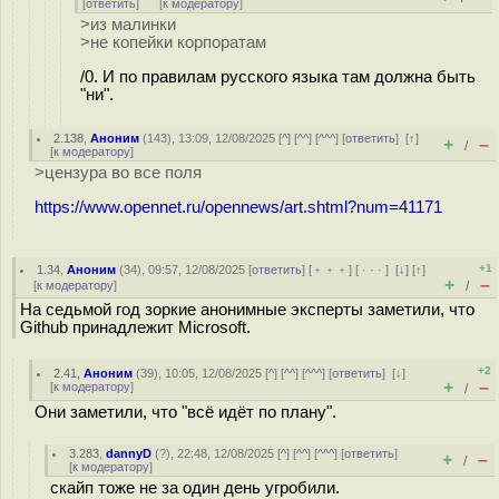
[
ответить
]
[
к модератору
]
>из малинки
>не копейки корпоратам
/0. И по правилам русского языка там должна быть
"ни".
2.138
,
Аноним
(
143
), 13:09, 12/08/2025 [
^
] [
^^
] [
^^^
] [
ответить
]
[
↑
]
+
–
/
[
к модератору
]
>цензура во все поля
https://www.opennet.ru/opennews/art.shtml?num=41171
+1
1.34
,
Аноним
(
34
), 09:57, 12/08/2025 [
ответить
] [
﹢﹢﹢
] [
· · ·
]
[
↓
] [
↑
]
+
–
[
к модератору
]
/
На седьмой год зоркие анонимные эксперты заметили, что
Github принадлежит Microsoft.
+2
2.41
,
Аноним
(
39
), 10:05, 12/08/2025 [
^
] [
^^
] [
^^^
] [
ответить
]
[
↓
]
+
–
[
к модератору
]
/
Они заметили, что "всё идёт по плану".
3.283
,
dannyD
(
?
), 22:48, 12/08/2025 [
^
] [
^^
] [
^^^
] [
ответить
]
+
–
/
[
к модератору
]
скайп тоже не за один день угробили.