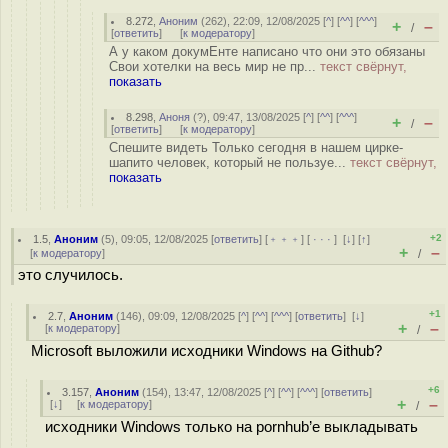
8.272
,
Аноним
(
262
), 22:09, 12/08/2025 [
^
] [
^^
] [
^^^
]
+
–
/
[
ответить
]
[
к модератору
]
А у каком докумЕнте написано что они это обязаны
Свои хотелки на весь мир не пр...
текст свёрнут,
показать
8.298
,
Аноня
(
?
), 09:47, 13/08/2025 [
^
] [
^^
] [
^^^
]
+
–
/
[
ответить
]
[
к модератору
]
Спешите видеть Только сегодня в нашем цирке-
шапито человек, который не пользуе...
текст свёрнут,
показать
+2
1.5
,
Аноним
(
5
), 09:05, 12/08/2025 [
ответить
] [
﹢﹢﹢
] [
· · ·
]
[
↓
] [
↑
]
+
–
[
к модератору
]
/
это случилось.
+1
2.7
,
Аноним
(
146
), 09:09, 12/08/2025 [
^
] [
^^
] [
^^^
] [
ответить
]
[
↓
]
+
–
[
к модератору
]
/
Microsoft выложили исходники Windows на Github?
+6
3.157
,
Аноним
(
154
), 13:47, 12/08/2025 [
^
] [
^^
] [
^^^
] [
ответить
]
+
–
[
↓
] [
к модератору
]
/
исходники Windows только на pornhub’e выкладывать