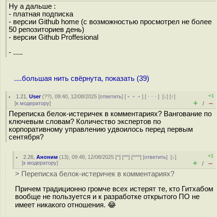
Ну а дальше :
- платная подписка
- версии Github home (с возможностью просмотрел не более
50 репозиториев день)
- версии Github Proffesional
- .....
....большая нить свёрнута, показать (39)
+1
1.21
,
User
(
??
), 09:40, 12/08/2025 [
ответить
] [
﹢﹢﹢
] [
· · ·
]
[
↓
] [
↑
]
+
–
[
к модератору
]
/
Переписка белок-истеричек в комментариях? Вангование по
ключевым словам? Количество экспертов по
корпоративному управлению удвоилось перед первым
сентября?
+1
2.26
,
Аноним
(
13
), 09:48, 12/08/2025 [
^
] [
^^
] [
^^^
] [
ответить
]
[
↓
]
+
–
[
к модератору
]
/
> Переписка белок-истеричек в комментариях?
Причем традиционно громче всех истерят те, кто Гитхабом
вообще не пользуется и к разработке открытого ПО не
имеет никакого отношения. 😂