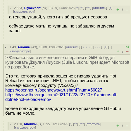
2.323
,
12yoexpert
(
ok
), 13:29, 14/08/2025 [
^
] [
^^
] [
^^^
] [
ответить
]
[
↑
]
+
–
/
[
к модератору
]
а теперь угадай, у кого гитлаб арендует сервера
сейчас даже мать не купишь, не забашляв индусам
за uefi
+2
1.43
,
Аноним
(
43
), 10:08, 12/08/2025 [
ответить
] [
﹢﹢﹢
] [
· · ·
]
[
↓
] [
↑
]
+
–
[
к модератору
]
/
> Финансовые и инженерные операции в GitHub будет
курировать Джулия Лиусон (Julia Liuson), президент Microsoft
по разработке.
Это та, которая приняла решение втихаря удалить Hot
Reload из репозитория .NET, чтобы привязать его к
коммерческому продукту (VS2022)?
https://opennet.ru/opennews/art.shtml?num=56027
https://www.theverge.com/2021/10/22/22740701/microsoft-
dotnet-hot-reload-remov
Более подходящей кандидатуры на управление GitHub и
быть не могло.
2.120
,
Аноним
(
-
), 12:27, 12/08/2025 [
^
] [
^^
] [
^^^
] [
ответить
]
+
–
/
[
к модератору
]