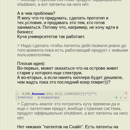
shutdown, а вот патенты на него нет.
А в чем проблема?
Я могу что-то придумать, сделать прототип и
тех.условия, и продавать это тем, кто готов
заниматься. Потому что, например, не хочу идти в
бизнесс
Куча университетов так работает.
> Надо сделать чтобы патенты действовали ровно до
того момента пока есть работающий продукт с живыми
пользователями.
Плохая идея)
Во-первых, может оказаться что на острове живет
старик у которого еще спектрум.
А во-вторых, а если нанять киллера будет дешевле,
чем жадть пока это последний юзер помрет))?
–1
4.245
,
Аноним
(
241
), 19:12, 12/08/2025 [
^
] [
^^
] [
^^^
]
+
–
[
ответить
]
[
к модератору
]
/
> Сделать аналог это потратить кучу времени да и
еще с патентами придут, вообще странная система,
продукт оффициально shutdown, а вот патенты на него
нет.
Нет никаких "патентов на Скайп". Есть патенты на