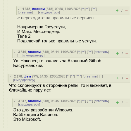
4.318
,
Аноним
(
318
), 09:50, 14/08/2025 [
^
] [
^^
] [
^^^
]
+
–
/
[
ответить
]
[
к модератору
]
> переходите на правильные сервисы!
Например на Госуслуги,
И Макс Мессенджер.
Теле 2.
Подключай только правильные услуги.
3.316
,
Аноним
(
318
), 08:44, 14/08/2025 [
^
] [
^^
] [
^^^
] [
ответить
]
+
–
/
[
↑
] [
к модератору
]
Ух. Наконец то взялись за Акаянный Github.
Басурманский.
2.178
,
фыв
(
??
), 14:35, 12/08/2025 [
^
] [
^^
] [
^^^
] [
ответить
]
[
↑
]
+
–
/
[
к модератору
]
Что склонируют в сторонние репы, то и выживет, в
ближайшие пару лет.
3.317
,
Аноним
(
318
), 08:45, 14/08/2025 [
^
] [
^^
] [
^^^
] [
ответить
]
+
–
/
[
к модератору
]
Это для разработки Windows.
Вайбкодинги Васянов.
Это Microsoft.