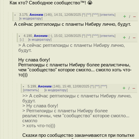
Как кто? Свободное сообщество™! 😭
3.175
,
Аноним
(
146
), 14:31, 12/08/2025 [
^
] [
^^
] [
^^^
] [
ответить
]
+
–
/
[
к модератору
]
А сейчас рептилоиды с планеты Нибиру лично, будут.
4.190
,
Аноним
(
-
), 15:02, 12/08/2025 [
^
] [
^^
] [
^^^
] [
ответить
]
+
–
/
[
↓
] [
к модератору
]
> А сейчас рептилоиды с планеты Нибиру лично,
будут.
Ну слава богу!
Рептилоиды с планеты Нибиру более реалистичны,
чем "сообщество" которое смогло... смогло хоть что-
то)))
5.199
,
Аноним
(
146
), 15:48, 12/08/2025 [
^
] [
^^
] [
^^^
]
+
–
/
[
ответить
]
[
к модератору
]
>> А сейчас рептилоиды с планеты Нибиру лично,
будут.
> Ну слава богу!
> Рептилоиды с планеты Нибиру более
реалистичны, чем "сообщество" которое смогло...
смогло
> хоть что-то)))
Сказки про сообщество заканчиваются при попытке