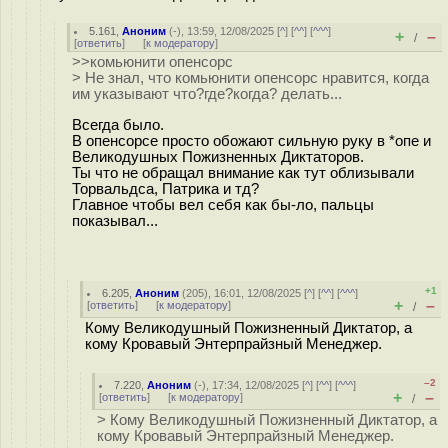
5.161
,
Аноним
(
-
), 13:59, 12/08/2025 [
^
] [
^^
] [
^^^
]
+
–
/
[
ответить
]
[
к модератору
]
>>комьюнити опенсорс
> Не знал, что комьюнити опенсорс нравится, когда
им указывают что?где?когда? делать...
Всегда было.
В опенсорсе просто обожают сильную руку в *опе и
Великодушных Пожизненных Диктаторов.
Ты что не обращал внимание как тут облизывали
Торвальдса, Патрика и тд?
Главное чтобы вел себя как бы-ло, пальцы
показывал...
+1
6.205
,
Аноним
(
205
), 16:01, 12/08/2025 [
^
] [
^^
] [
^^^
]
+
–
[
ответить
]
[
к модератору
]
/
Кому Великодушный Пожизненный Диктатор, а
кому Кровавый Энтерпрайзный Менеджер.
–2
7.220
,
Аноним
(
-
), 17:34, 12/08/2025 [
^
] [
^^
] [
^^^
]
+
–
[
ответить
]
[
к модератору
]
/
> Кому Великодушный Пожизненный Диктатор, а
кому Кровавый Энтерпрайзный Менеджер.