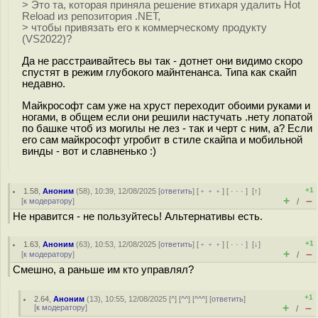
> Это та, которая приняла решение втихаря удалить Hot
Reload из репозитория .NET,
> чтобы привязать его к коммерческому продукту
(VS2022)?
Да не расстраивайтесь вы так - дотнет они видимо скоро
спустят в режим глубокого майнтенанса. Типа как скайп
недавно.
Майкрософт сам уже на хруст переходит обоими руками и
ногами, в общем если они решили настучать .нету лопатой
по башке чтоб из могилы не лез - так и черт с ним, а? Если
его сам майкрософт угробит в стиле скайпа и мобильной
винды - вот и славненько :)
+1
1.58
,
Аноним
(
58
), 10:39, 12/08/2025 [
ответить
] [
﹢﹢﹢
] [
· · ·
]
[
↑
]
+
–
[
к модератору
]
/
Не нравится - не пользуйтесь! Альтернативы есть.
+1
1.63
,
Аноним
(
63
), 10:53, 12/08/2025 [
ответить
] [
﹢﹢﹢
] [
· · ·
]
[
↓
]
+
–
[
к модератору
]
/
Смешно, а раньше им кто управлял?
+1
2.64
,
Аноним
(
13
), 10:55, 12/08/2025 [
^
] [
^^
] [
^^^
] [
ответить
]
+
–
[
к модератору
]
/