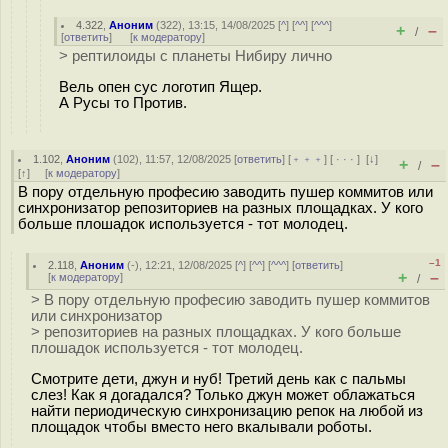
4.322
,
Аноним
(
322
), 13:15, 14/08/2025 [
^
] [
^^
] [
^^^
]
+
–
/
[
ответить
]
[
к модератору
]
> рептилоиды с планеты Нибиру лично
Вель опен сус логотип Ящер.
А Русы то Против.
1.102
,
Аноним
(
102
), 11:57, 12/08/2025 [
ответить
] [
﹢﹢﹢
] [
· · ·
]
[
↓
]
+
–
/
[
↑
] [
к модератору
]
В пору отдельную професию заводить пушер коммитов или
синхронизатор репозиториев на разных площадках. У кого
больше плошадок используется - тот молодец.
–1
2.118
,
Аноним
(
-
), 12:21, 12/08/2025 [
^
] [
^^
] [
^^^
] [
ответить
]
+
–
[
к модератору
]
/
> В пору отдельную професию заводить пушер коммитов
или синхронизатор
> репозиториев на разных площадках. У кого больше
плошадок используется - тот молодец.
Смотрите дети, джун и нуб! Третий день как с пальмы
слез! Как я догадался? Только джун может облажаться
найти периодическую синхронизацию репок на любой из
площадок чтобы вместо него вкалывали роботы.