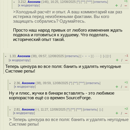
+1
3.212
,
Аноним
(
146
), 16:25, 12/08/2025 [
^
] [
^^
] [
^^^
] [
ответить
]
+
–
[
к модератору
]
/
>Холодный расчёт и опыт. А ваш комментарий как раз
истерика перед неизбежными фактами. Вы кого
защищать собрались? Одумайтесь.
Просто наш народ привык от любого изменения ждать
подвоха и готовиться к худшему. Что поделать,
исторический опыт такой.
–1
1.33
,
Аноним
(
38
), 09:57, 12/08/2025 [
ответить
] [
﹢﹢﹢
] [
· · ·
]
[
↓
] [
↑
]
+
–
[
к модератору
]
/
Теперь цензура во все поля: банить и удалять неугодные
Системе репы!
+1
2.36
,
Аноним
(
38
), 09:59, 12/08/2025 [
^
] [
^^
] [
^^^
] [
ответить
]
+
–
[
к модератору
]
/
Ну и плюс, жучки в бинари вставлять - это любимое
корпорастов ещё со времен SourceForge.
+2
2.81
,
Аноним
(
-
), 11:27, 12/08/2025 [
^
] [
^^
] [
^^^
] [
ответить
]
[
↓
]
+
–
[
к модератору
]
/
> Теперь цензура во все поля: банить и удалять неугодные
Системе репы!