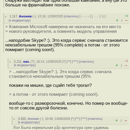
снаружи выглядит как одна большая кампания, а внутри это
больше на франчайзинг похоже.
+2
1.117
,
Аноним
(
-
), 12:18, 12/08/2025 [
ответить
] [
﹢﹢﹢
] [
· · ·
]
[
↓
]
+
–
[
к модератору
]
/
> Компания Microsoft намерена не назначать на его место
> нового руководителя, а поменять модель управления
...наподобие Skype? :). Это когда сервис сначала становится
неюзабельным трешом (95% complete) а потом - от этого
помирает (coming soon!).
–1
2.211
,
нах.
(
?
), 16:14, 12/08/2025 [
^
] [
^^
] [
^^^
] [
ответить
]
+
–
[
к модератору
]
/
> ...наподобие Skype? :). Это когда сервис сначала
становится неюзабельным трешом (95%
покажи на мишке, где сцайп тебя трогал?
> а потом - от этого помирает (coming soon!).
вообще-то с разморозочкой, конечно. Но помер он вообще-
то от совсем другой болезни.
3.320
,
Аноним
(
-
), 10:49, 14/08/2025 [
^
] [
^^
] [
^^^
] [
ответить
]
+
–
/
[
к модератору
]
Лол Была нормальная p2p архитектура хрен удавишь