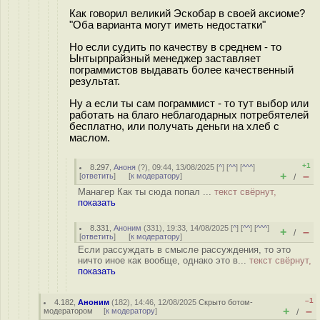
Как говорил великий Эскобар в своей аксиоме?
"Оба варианта могут иметь недостатки"
Но если судить по качеству в среднем - то
Ынтырпрайзный менеджер заставляет
пограммистов выдавать более качественный
результат.
Ну а если ты сам пограммист - то тут выбор или
работать на благо неблагодарных потребятелей
бесплатно, или получать деньги на хлеб с
маслом.
+1
8.297
,
Аноня
(
?
), 09:44, 13/08/2025 [
^
] [
^^
] [
^^^
]
+
–
[
ответить
]
[
к модератору
]
/
Манагер Как ты сюда попал ...
текст свёрнут,
показать
8.331
,
Аноним
(
331
), 19:33, 14/08/2025 [
^
] [
^^
] [
^^^
]
+
–
/
[
ответить
]
[
к модератору
]
Если рассуждать в смысле рассуждения, то это
ничто иное как вообще, однако это в...
текст свёрнут,
показать
–1
4.182
,
Аноним
(
182
), 14:46, 12/08/2025
Скрыто ботом-
+
–
модератором
[
к модератору
]
/