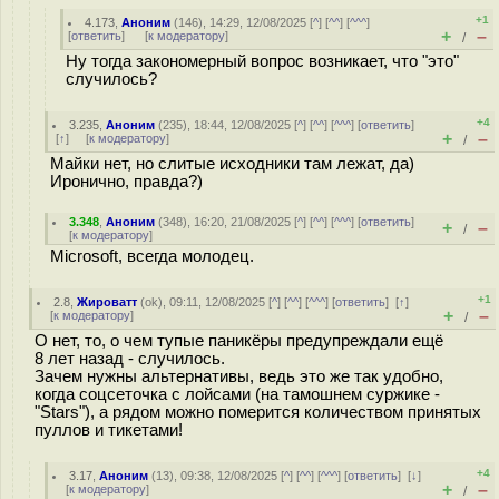
+1
4.173
,
Аноним
(
146
), 14:29, 12/08/2025 [
^
] [
^^
] [
^^^
]
+
–
[
ответить
]
[
к модератору
]
/
Ну тогда закономерный вопрос возникает, что "это"
случилось?
+4
3.235
,
Аноним
(
235
), 18:44, 12/08/2025 [
^
] [
^^
] [
^^^
] [
ответить
]
+
–
[
↑
] [
к модератору
]
/
Майки нет, но слитые исходники там лежат, да)
Иронично, правда?)
3.348
,
Аноним
(
348
), 16:20, 21/08/2025 [
^
] [
^^
] [
^^^
] [
ответить
]
+
–
/
[
к модератору
]
Microsoft, всегда молодец.
+1
2.8
,
Жироватт
(
ok
), 09:11, 12/08/2025 [
^
] [
^^
] [
^^^
] [
ответить
]
[
↑
]
+
–
[
к модератору
]
/
О нет, то, о чем тупые паникёры предупреждали ещё
8 лет назад - случилось.
Зачем нужны альтернативы, ведь это же так удобно,
когда соцсеточка с лойсами (на тамошнем суржике -
"Stars"), а рядом можно померится количеством принятых
пуллов и тикетами!
+4
3.17
,
Аноним
(
13
), 09:38, 12/08/2025 [
^
] [
^^
] [
^^^
] [
ответить
]
[
↓
]
+
–
[
к модератору
]
/