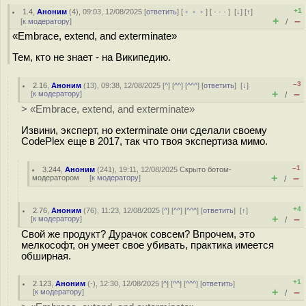
+1
1.4
,
Аноним
(
4
), 09:03, 12/08/2025 [
ответить
] [
﹢﹢﹢
] [
· · ·
]
[
↓
] [
↑
]
+
–
[
к модератору
]
/
«Embrace, extend, and exterminate»
Тем, кто не знает - на Википедию.
–3
2.16
,
Аноним
(
13
), 09:38, 12/08/2025 [
^
] [
^^
] [
^^^
] [
ответить
]
[
↓
]
+
–
[
к модератору
]
/
> «Embrace, extend, and exterminate»
Извини, эксперт, но exterminate они сделали своему
CodePlex еще в 2017, так что твоя экспертиза мимо.
–1
3.244
,
Аноним
(
241
), 19:11, 12/08/2025
Скрыто ботом-
+
–
модератором
[
к модератору
]
/
+4
2.76
,
Аноним
(
76
), 11:23, 12/08/2025 [
^
] [
^^
] [
^^^
] [
ответить
]
[
↑
]
+
–
[
к модератору
]
/
Свой же продукт? Дурачок совсем? Впрочем, это
мелкософт, он умеет свое убивать, практика имеется
обширная.
+1
2.123
,
Аноним
(
-
), 12:30, 12/08/2025 [
^
] [
^^
] [
^^^
] [
ответить
]
+
–
[
к модератору
]
/