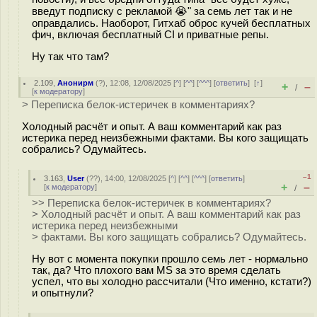
введут подписку с рекламой 😭" за семь лет так и не
оправдались. Наоборот, Гитхаб оброс кучей бесплатных
фич, включая бесплатный CI и приватные репы.
Ну так что там?
2.109
,
Анонирм
(
?
), 12:08, 12/08/2025 [
^
] [
^^
] [
^^^
] [
ответить
]
[
↑
]
+
–
/
[
к модератору
]
> Переписка белок-истеричек в комментариях?
Холодный расчёт и опыт. А ваш комментарий как раз
истерика перед неизбежными фактами. Вы кого защищать
собрались? Одумайтесь.
–1
3.163
,
User
(
??
), 14:00, 12/08/2025 [
^
] [
^^
] [
^^^
] [
ответить
]
+
–
[
к модератору
]
/
>> Переписка белок-истеричек в комментариях?
> Холодный расчёт и опыт. А ваш комментарий как раз
истерика перед неизбежными
> фактами. Вы кого защищать собрались? Одумайтесь.
Ну вот с момента покупки прошло семь лет - нормально
так, да? Что плохого вам MS за это время сделать
успел, что вы холодно рассчитали (Что именно, кстати?)
и опытнули?