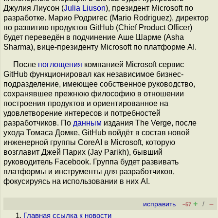
Джулия Лиусон (
Julia Liuson
), президент Microsoft по
разработке. Марио Родригес (Mario Rodriguez), директор
по развитию продуктов GitHub (Chief Product Officer)
будет переведён в подчинение Аше Шарме (Asha
Sharma), вице-президенту Microsoft по платформе AI.
После
поглощения
компанией Microsoft сервис
GitHub функционировал как независимое бизнес-
подразделение, имеющее собственное руководство,
сохранявшее прежнюю философию в отношении
построения продуктов и ориентированное на
удовлетворение интересов и потребностей
разработчиков. По
данным
издания The Verge, после
ухода Томаса Домке, GitHub войдёт в состав новой
инженерной группы CoreAI в Microsoft, которую
возглавит Джей Парих (Jay Parikh), бывший
руководитель Facebook. Группа будет развивать
платформы и инструменты для разработчиков,
фокусируясь на использовании в них AI.
+
–
исправить
/
–57
Главная ссылка к новости