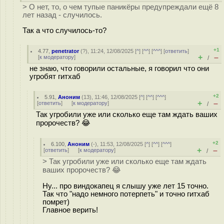
> О нет, то, о чем тупые паникёры предупреждали ещё 8
лет назад - случилось.
Так а что случилось-то?
+1
4.77
,
penetrator
(
?
), 11:24, 12/08/2025 [
^
] [
^^
] [
^^^
] [
ответить
]
+
–
[
к модератору
]
/
не знаю, что говорили остальные, я говорил что они
угробят гитхаб
+2
5.91
,
Аноним
(
13
), 11:46, 12/08/2025 [
^
] [
^^
] [
^^^
]
+
–
[
ответить
]
[
к модератору
]
/
Так угробили уже или сколько еще там ждать ваших
пророчеств? 😂
+2
6.100
,
Аноним
(
-
), 11:53, 12/08/2025 [
^
] [
^^
] [
^^^
]
+
–
[
ответить
]
[
к модератору
]
/
> Так угробили уже или сколько еще там ждать
ваших пророчеств? 😂
Ну... про виндокапец я слышу уже лет 15 точно.
Так что "надо немного потерпеть" и точно гитхаб
помрет)
Главное верить!