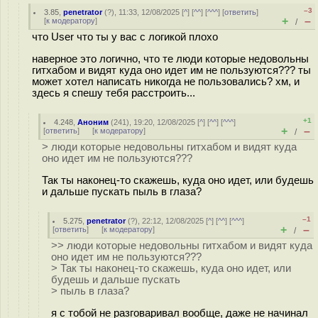
–3
3.85
,
penetrator
(
?
), 11:33, 12/08/2025 [
^
] [
^^
] [
^^^
] [
ответить
]
+
–
[
к модератору
]
/
что User что ты у вас с логикой плохо
наверное это логично, что те люди которые недовольны
гитхабом и видят куда оно идет им не пользуются??? ты
может хотел написать никогда не пользовались? хм, и
здесь я спешу тебя расстроить...
+1
4.248
,
Аноним
(
241
), 19:20, 12/08/2025 [
^
] [
^^
] [
^^^
]
+
–
[
ответить
]
[
к модератору
]
/
> люди которые недовольны гитхабом и видят куда
оно идет им не пользуются???
Так ты наконец-то скажешь, куда оно идет, или будешь
и дальше пускать пыль в глаза?
–1
5.275
,
penetrator
(
?
), 22:12, 12/08/2025 [
^
] [
^^
] [
^^^
]
+
–
[
ответить
]
[
к модератору
]
/
>> люди которые недовольны гитхабом и видят куда
оно идет им не пользуются???
> Так ты наконец-то скажешь, куда оно идет, или
будешь и дальше пускать
> пыль в глаза?
я с тобой не разговаривал вообще, даже не начинал