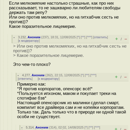
Если мелкомягкие настолько страшные, как про них
рассказывает, то не зашкварно ли любителям свободы
держать там репу?
Или оно против мелкомягких, но на гитхабчик сесть не
против))?
Какое поразительное лицемерие.
3.232
,
Аноним
(
237
), 18:31, 12/08/2025 [
^
] [
^^
] [
^^^
] [
ответить
]
+
–
/
[
к модератору
]
> Или оно против мелкомягких, но на гитхабчик сесть не
против))?
> Какое поразительное лицемерие.
Это чем-то плохо?
4.277
,
Аноним
(
262
), 22:15, 12/08/2025 [
^
] [
^^
] [
^^^
]
+
–
/
[
ответить
]
[
к модератору
]
Примерно как:
*Я против корпоратов, опенсорс всё!*
*Пользуется ипхоном, маком и покупает треки на
спотифае бзв*
Настоящий опенсорсник из малинки сделал смарт,
компилит все драйвера сам и не копейки корпоратам.
Только так. Даль только что в природе ни одной такой
особи не существует.
5.314
,
Аноним
(
314
), 02:02, 14/08/2025 [
^
] [
^^
] [
^^^
]
+
–
/