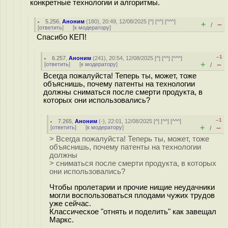
конкретные технологии и алгоритмы.
5.256
,
Аноним
(
180
), 20:49, 12/08/2025 [
^
] [
^^
] [
^^^
]
+
–
/
[
ответить
]
[
к модератору
]
Спасибо КЕП!
–1
6.257
,
Аноним
(
241
), 20:54, 12/08/2025 [
^
] [
^^
] [
^^^
]
+
–
[
ответить
]
[
к модератору
]
/
Всегда пожалуйста! Теперь ты, может, тоже
объяснишь, почему патенты на технологии
должны сниматься после смерти продукта, в
которых они использовались?
–1
7.265
,
Аноним
(
-
), 22:01, 12/08/2025 [
^
] [
^^
] [
^^^
]
+
–
[
ответить
]
[
к модератору
]
/
> Всегда пожалуйста! Теперь ты, может, тоже
объяснишь, почему патенты на технологии
должны
> сниматься после смерти продукта, в которых
они использовались?
Чтобы пролетарии и прочие нищие неудачники
могли воспользоваться плодами чужих трудов
уже сейчас.
Классическое "отнять и поделить" как завещал
Маркс.