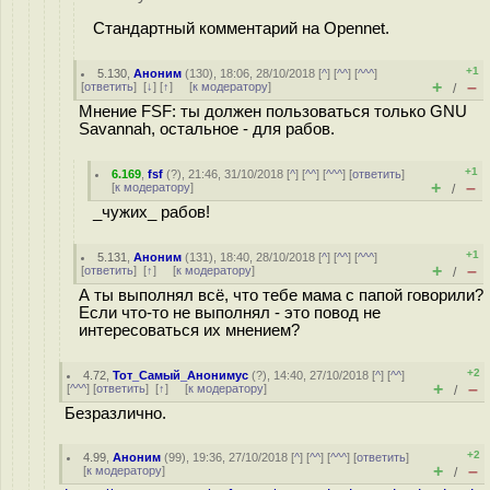
Стандартный комментарий на Opennet.
+1
5.130
,
Аноним
(
130
), 18:06, 28/10/2018 [
^
] [
^^
] [
^^^
]
+
–
[
ответить
]
[
↓
] [
↑
] [
к модератору
]
/
Мнение FSF: ты должен пользоваться только GNU
Savannah, остальное - для рабов.
+1
6.169
,
fsf
(
?
), 21:46, 31/10/2018 [
^
] [
^^
] [
^^^
] [
ответить
]
+
–
[
к модератору
]
/
_чужих_ рабов!
+1
5.131
,
Аноним
(
131
), 18:40, 28/10/2018 [
^
] [
^^
] [
^^^
]
+
–
[
ответить
]
[
↑
] [
к модератору
]
/
А ты выполнял всё, что тебе мама с папой говорили?
Если что-то не выполнял - это повод не
интересоваться их мнением?
+2
4.72
,
Тот_Самый_Анонимус
(
?
), 14:40, 27/10/2018 [
^
] [
^^
]
+
–
[
^^^
] [
ответить
]
[
↑
] [
к модератору
]
/
Безразлично.
+2
4.99
,
Аноним
(
99
), 19:36, 27/10/2018 [
^
] [
^^
] [
^^^
] [
ответить
]
+
–
[
к модератору
]
/