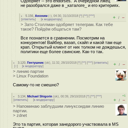
Одобряет -- это endorses. А очередной лжец
не разобрался даже в _каталоге_ и его критериях.
5.156
,
Аноним
(
-
), 04:30, 31/10/2018 [
^
] [
^^
] [
^^^
]
+
–
/
[
ответить
]
[
к модератору
]
> Зато Столлман одобряет телеграм. Как тебе
такое? Пойдём общаться там?
Все познается в сравнении. Посмотрим на
конкурентов! Вайбер, вазап, скайп и какой там еще
крап. Открытый клиент от них толком не дождешься,
политики еще более свинские. Как-то так.
3.120
,
Гентушник
(
ok
), 11:32, 28/10/2018 [
^
] [
^^
] [
^^^
] [
ответить
]
+
–
/
[
↑
] [
к модератору
]
> линию партии
> Linux Foundation
Самому-то не смешно?
+1
3.134
,
Michael Shigorin
(
ok
), 00:39, 29/10/2018 [
^
] [
^^
] [
^^^
]
+
–
[
ответить
]
[
к модератору
]
/
> Напоминаю заблудшим линуксоидам линию
партии.
> zdnet
Это та партия, которая занедорого участвовала в MS