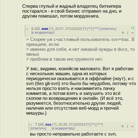
Сперва глупый и жадный владелец биткипера
постарался - и свой бизнес отправил на дно, и
другим помешал, потом мордокнига.
+1
6.103
,
имя
(
?
), 20:07, 27/10/2018 [
^
] [
^^
] [
^^^
] [
ответить
]
+
–
[
к модератору
]
/
> Скорее уж счастливый пользователь svn+trac. В
принципе, если
> именно для себя, и нет никакой нужды в dvcs, то
явных
> проблем в таком инструменте нет.
У вас, видимо, юзкейсов маловато. Вот я работаю
с нескольких машин, одна из которых
периодически оказывается в оффлайне (ноут), и с
svn (без git-svn) это было бы неудобно, потому что
нельзя просто взять и накоммитить пачку
коммитов, а потом взять и запушить это всё
скопом по возвращению в онлайн. (И всё это,
разумеется, безотносительно других людей,
наличия или отсутствия веб-морд и прочей
мишуры.)
7.104
,
пох
(
?
), 20:39, 27/10/2018 [
^
] [
^^
] [
^^^
]
+
–
/
[
ответить
]
[
к модератору
]
вы просто неправильно работаете с svn.