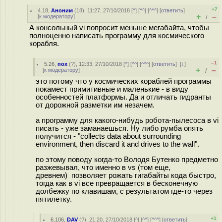
+7
4.18
,
Аноним
(
18
), 11:27, 27/10/2018 [
^
] [
^^
] [
^^^
] [
ответить
]
+
–
[
к модератору
]
/
А консольный vi попросит меньше мегабайта, чтобы
полноценно написать программу для космического
корабля.
–1
5.26
,
пох
(
?
), 12:33, 27/10/2018 [
^
] [
^^
] [
^^^
] [
ответить
]
[
↓
]
+
–
[
к модератору
]
/
это потому что у космических кораблей программы
покамест примитивные и маленькие - в виду
особенностей платформы. Да и отличать гидранты
от дорожной разметки им незачем.
а программу для какого-нибудь робота-пылесоса в vi
писать - уже заманаешься. Ну либо румба опять
получится - "collects data about surrounding
environment, then discard it and drives to the wall".
по этому поводу когда-то Володя Бутенко предметно
разжевывал, что именно в vs (том eще,
древнем) позволяет рожать гигабайты кода быстро,
тогда как в vi все превращается в бесконечную
долбежку по клавишам, с результатом где-то через
пятилетку.
+1
6.106
,
DAV
(
?
), 21:20, 27/10/2018 [
^
] [
^^
] [
^^^
] [
ответить
]