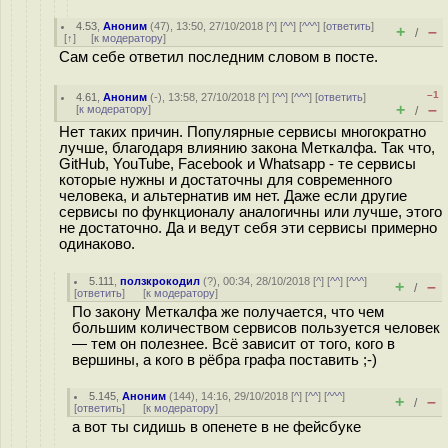
4.53
,
Аноним
(
47
), 13:50, 27/10/2018 [
^
] [
^^
] [
^^^
] [
ответить
]
+
–
/
[
↑
] [
к модератору
]
Сам себе ответил последним словом в посте.
–1
4.61
,
Аноним
(
-
), 13:58, 27/10/2018 [
^
] [
^^
] [
^^^
] [
ответить
]
+
–
[
к модератору
]
/
Нет таких причин. Популярные сервисы многократно
лучше, благодаря влиянию закона Меткалфа. Так что,
GitHub, YouTube, Facebook и Whatsapp - те сервисы
которые нужны и достаточны для современного
человека, и альтернатив им нет. Даже если другие
сервисы по функционалу аналогичны или лучше, этого
не достаточно. Да и ведут себя эти сервисы примерно
одинаково.
5.111
,
ползкрокодил
(
?
), 00:34, 28/10/2018 [
^
] [
^^
] [
^^^
]
+
–
/
[
ответить
]
[
к модератору
]
По закону Меткалфа же получается, что чем
большим количеством сервисов пользуется человек
— тем он полезнее. Всё зависит от того, кого в
вершины, а кого в рёбра графа поставить ;-)
5.145
,
Аноним
(
144
), 14:16, 29/10/2018 [
^
] [
^^
] [
^^^
]
+
–
/
[
ответить
]
[
к модератору
]
а вот ты сидишь в опенете в не фейсбуке