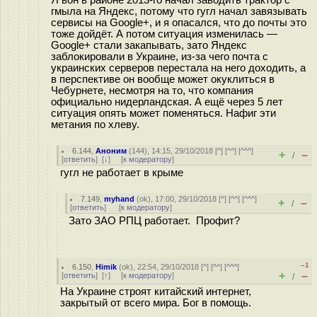
гмыла на Яндекс, потому что гугл начал завязывать
сервисы на Google+, и я опасался, что до почты это
тоже дойдёт. А потом ситуация изменилась —
Google+ стали закапывать, зато Яндекс
заблокировали в Украине, из-за чего почта с
украинских серверов перестала на него доходить, а
в перспективе он вообще может окуклиться в
Чебурнете, несмотря на то, что компания
официально нидерландская. А ещё через 5 лет
ситуация опять может поменяться. Нафиг эти
метания по хлеву.
6.144
,
Аноним
(
144
), 14:15, 29/10/2018 [
^
] [
^^
] [
^^^
]
+
–
/
[
ответить
]
[
↓
] [
к модератору
]
гугл не работает в крыме
7.149
,
myhand
(
ok
), 17:00, 29/10/2018 [
^
] [
^^
] [
^^^
]
+
–
/
[
ответить
]
[
к модератору
]
Зато ЗАО РПЦ работает. Профит?
–1
6.150
,
Himik
(
ok
), 22:54, 29/10/2018 [
^
] [
^^
] [
^^^
]
+
–
[
ответить
]
[
↑
] [
к модератору
]
/
На Украине строят китайский интернет,
закрытый от всего мира. Бог в помощь.