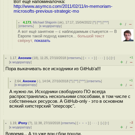
Вот ещё напоминалочка:
http://www.asymco.com/2011/02/11/in-memoriam-
microsofts-previous-strategic-mo
4.173
,
Michael Shigorin
(
ok
), 17:17, 15/04/2022 [
^
] [
^^
] [
^^^
]
+
–
/
[
ответить
]
[
к модератору
]
А вот ещё занятное -- с наблюдаемым стыкуется --- В
Европе такой подход кажется...
большой текст
свёрнут,
показать
+1
1.17
,
Аноним
(
18
), 11:25, 27/10/2018 [
ответить
] [
﹢﹢﹢
] [
· · ·
]
[
↓
] [
↑
]
+
–
[
к модератору
]
/
Пора выкачивать все исходники из GitHub'а!!!
+1
2.64
,
Аноним
(
-
), 14:04, 27/10/2018 [
^
] [
^^
] [
^^^
] [
ответить
]
+
–
[
к модератору
]
/
А нужно ли. Исходники свободного ПО всегда
распространялись несколькими способами, в том числе с
собственных ресурсов. А GitHub-only - это в основном
всякий хипстерский "оперсорс".
–2
1.19
,
iPony
(
?
), 11:38, 27/10/2018 [
ответить
] [
﹢﹢﹢
] [
· · ·
]
[
↓
] [
↑
]
+
–
[
к модератору
]
/
Вовремя... А то уже вон сбои пошли.