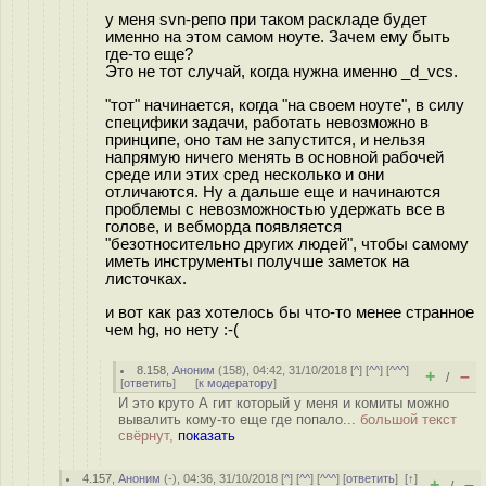
у меня svn-репо при таком раскладе будет
именно на этом самом ноуте. Зачем ему быть
где-то еще?
Это не тот случай, когда нужна именно _d_vcs.
"тот" начинается, когда "на своем ноуте", в силу
специфики задачи, работать невозможно в
принципе, оно там не запустится, и нельзя
напрямую ничего менять в основной рабочей
среде или этих сред несколько и они
отличаются. Ну а дальше еще и начинаются
проблемы с невозможностью удержать все в
голове, и вебморда появляется
"безотносительно других людей", чтобы самому
иметь инструменты получше заметок на
листочках.
и вот как раз хотелось бы что-то менее странное
чем hg, но нету :-(
8.158
,
Аноним
(
158
), 04:42, 31/10/2018 [
^
] [
^^
] [
^^^
]
+
–
/
[
ответить
]
[
к модератору
]
И это круто А гит который у меня и комиты можно
вывалить кому-то еще где попало...
большой текст
свёрнут,
показать
4.157
,
Аноним
(
-
), 04:36, 31/10/2018 [
^
] [
^^
] [
^^^
] [
ответить
]
[
↑
]
+
–