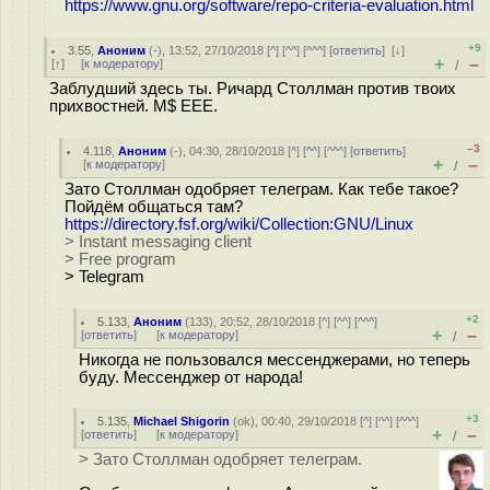
https://www.gnu.org/software/repo-criteria-evaluation.html
+9
3.55
,
Аноним
(
-
), 13:52, 27/10/2018 [
^
] [
^^
] [
^^^
] [
ответить
]
[
↓
]
+
–
[
↑
] [
к модератору
]
/
Заблудший здесь ты. Ричард Столлман против твоих
прихвостней. M$ EEE.
–3
4.118
,
Аноним
(
-
), 04:30, 28/10/2018 [
^
] [
^^
] [
^^^
] [
ответить
]
+
–
[
к модератору
]
/
Зато Столлман одобряет телеграм. Как тебе такое?
Пойдём общаться там?
https://directory.fsf.org/wiki/Collection:GNU/Linux
> Instant messaging client
> Free program
> Telegram
+2
5.133
,
Аноним
(
133
), 20:52, 28/10/2018 [
^
] [
^^
] [
^^^
]
+
–
[
ответить
]
[
к модератору
]
/
Никогда не пользовался мессенджерами, но теперь
буду. Мессенджер от народа!
+3
5.135
,
Michael Shigorin
(
ok
), 00:40, 29/10/2018 [
^
] [
^^
] [
^^^
]
+
–
[
ответить
]
[
к модератору
]
/
> Зато Столлман одобряет телеграм.