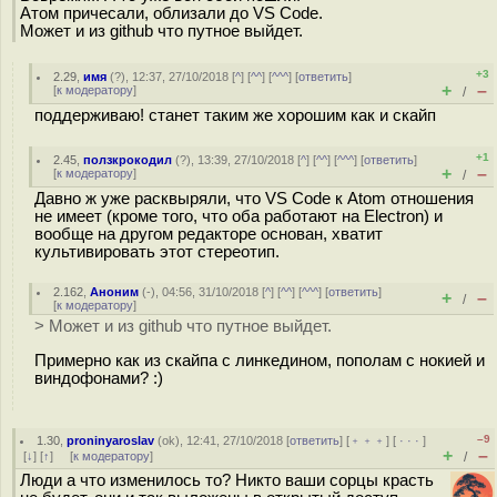
Атом причесали, облизали до VS Code.
Может и из github что путное выйдет.
+3
2.29
,
имя
(
?
), 12:37, 27/10/2018 [
^
] [
^^
] [
^^^
] [
ответить
]
+
–
[
к модератору
]
/
поддерживаю! станет таким же хорошим как и скайп
+1
2.45
,
ползкрокодил
(
?
), 13:39, 27/10/2018 [
^
] [
^^
] [
^^^
] [
ответить
]
+
–
[
к модератору
]
/
Давно ж уже расквыряли, что VS Code к Atom отношения
не имеет (кроме того, что оба работают на Electron) и
вообще на другом редакторе основан, хватит
культивировать этот стереотип.
2.162
,
Аноним
(
-
), 04:56, 31/10/2018 [
^
] [
^^
] [
^^^
] [
ответить
]
+
–
/
[
к модератору
]
> Может и из github что путное выйдет.
Примерно как из скайпа с линкедином, пополам с нокией и
виндофонами? :)
–9
1.30
,
proninyaroslav
(
ok
), 12:41, 27/10/2018 [
ответить
] [
﹢﹢﹢
] [
· · ·
]
+
–
[
↓
] [
↑
] [
к модератору
]
/
Люди а что изменилось то? Никто ваши сорцы красть