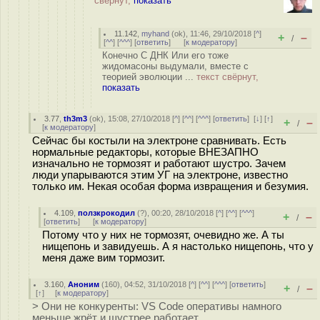
свёрнут,
показать
11.142
,
myhand
(
ok
), 11:46, 29/10/2018 [
^
]
+
–
/
[
^^
] [
^^^
] [
ответить
]
[
к модератору
]
Конечно С ДНК Или его тоже
жидомасоны выдумали, вместе с
теорией эволюции ...
текст свёрнут,
показать
3.77
,
th3m3
(
ok
), 15:08, 27/10/2018 [
^
] [
^^
] [
^^^
] [
ответить
]
[
↓
] [
↑
]
+
–
/
[
к модератору
]
Сейчас бы костыли на электроне сравнивать. Есть
нормальные редакторы, которые ВНЕЗАПНО
изначально не тормозят и работают шустро. Зачем
люди упарываются этим УГ на электроне, известно
только им. Некая особая форма извращения и безумия.
4.109
,
ползкрокодил
(
?
), 00:20, 28/10/2018 [
^
] [
^^
] [
^^^
]
+
–
/
[
ответить
]
[
к модератору
]
Потому что у них не тормозят, очевидно же. А ты
нищепонь и завидуешь. А я настолько нищепонь, что у
меня даже вим тормозит.
3.160
,
Аноним
(
160
), 04:52, 31/10/2018 [
^
] [
^^
] [
^^^
] [
ответить
]
+
–
/
[
↑
] [
к модератору
]
> Они не конкуренты: VS Code оперативы намного
меньше жрёт и шустрее работает,