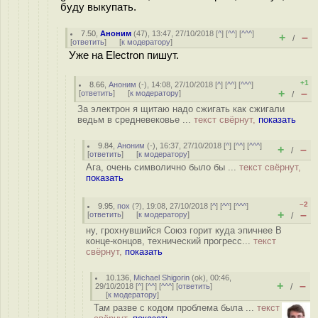
буду выкупать.
7.50
,
Аноним
(
47
), 13:47, 27/10/2018 [
^
] [
^^
] [
^^^
]
+
–
/
[
ответить
]
[
к модератору
]
Уже на Electron пишут.
+1
8.66
,
Аноним
(
-
), 14:08, 27/10/2018 [
^
] [
^^
] [
^^^
]
+
–
[
ответить
]
[
к модератору
]
/
За электрон я щитаю надо сжигать как сжигали
ведьм в средневековье ...
текст свёрнут,
показать
9.84
,
Аноним
(
-
), 16:37, 27/10/2018 [
^
] [
^^
] [
^^^
]
+
–
/
[
ответить
]
[
к модератору
]
Ага, очень символично было бы ...
текст свёрнут,
показать
–2
9.95
,
пох
(
?
), 19:08, 27/10/2018 [
^
] [
^^
] [
^^^
]
+
–
[
ответить
]
[
к модератору
]
/
ну, грохнувшийся Союз горит куда эпичнее В
конце-концов, технический прогресс...
текст
свёрнут,
показать
10.136
,
Michael Shigorin
(
ok
), 00:46,
+
–
29/10/2018 [
^
] [
^^
] [
^^^
] [
ответить
]
/
[
к модератору
]
Там разве с кодом проблема была ...
текст