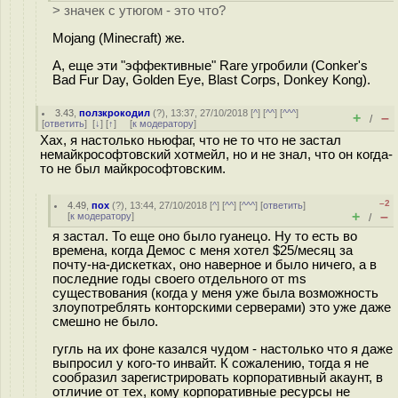
> значек с утюгом - это что?
Mojang (Minecraft) же.
А, еще эти "эффективные" Rare угробили (Conker's
Bad Fur Day, Golden Eye, Blast Corps, Donkey Kong).
3.43
,
ползкрокодил
(
?
), 13:37, 27/10/2018 [
^
] [
^^
] [
^^^
]
+
–
/
[
ответить
]
[
↓
] [
↑
] [
к модератору
]
Хах, я настолько ньюфаг, что не то что не застал
немайкрософтовский хотмейл, но и не знал, что он когда-
то не был майкрософтовским.
–2
4.49
,
пох
(
?
), 13:44, 27/10/2018 [
^
] [
^^
] [
^^^
] [
ответить
]
+
–
[
к модератору
]
/
я застал. То еще оно было гуанецо. Ну то есть во
времена, когда Демос с меня хотел $25/месяц за
почту-на-дискетках, оно наверное и было ничего, а в
последние годы своего отдельного от ms
существования (когда у меня уже была возможность
злоупотреблять конторскими серверами) это уже даже
смешно не было.
гугль на их фоне казался чудом - настолько что я даже
выпросил у кого-то инвайт. К сожалению, тогда я не
сообразил зарегистрировать корпоративный акаунт, в
отличие от тех, кому корпоративные ресурсы не