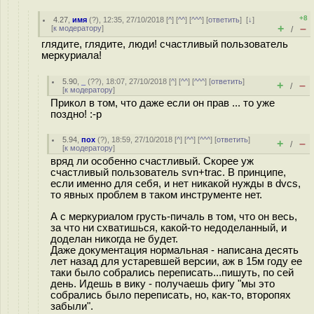
+8
4.27
,
имя
(
?
), 12:35, 27/10/2018 [
^
] [
^^
] [
^^^
] [
ответить
]
[
↓
]
+
–
[
к модератору
]
/
глядите, глядите, люди! счастливый пользователь
меркуриала!
5.90
,
_
(
??
), 18:07, 27/10/2018 [
^
] [
^^
] [
^^^
] [
ответить
]
+
–
/
[
к модератору
]
Прикол в том, что даже если он прав ... то уже
поздно! :-р
5.94
,
пох
(
?
), 18:59, 27/10/2018 [
^
] [
^^
] [
^^^
] [
ответить
]
+
–
/
[
к модератору
]
вряд ли особенно счастливый. Скорее уж
счастливый пользователь svn+trac. В принципе,
если именно для себя, и нет никакой нужды в dvcs,
то явных проблем в таком инструменте нет.
А с меркуриалом грусть-пичаль в том, что он весь,
за что ни схватишься, какой-то недоделанный, и
доделан никогда не будет.
Даже документация нормальная - написана десять
лет назад для устаревшей версии, аж в 15м году ее
таки было собрались переписать...пишуть, по сей
день. Идешь в вику - получаешь фигу "мы это
собрались было переписать, но, как-то, второпях
забыли".