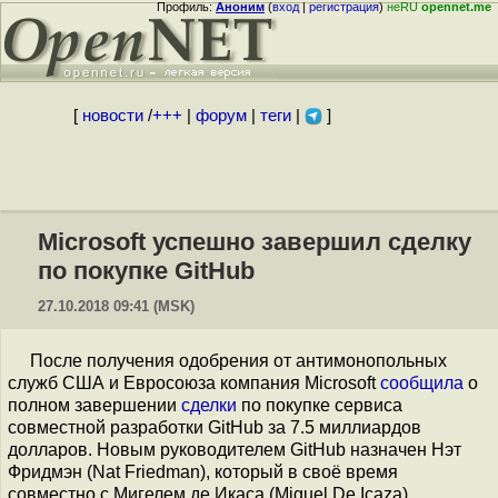
Профиль:
Аноним
(
вход
|
регистрация
)
неRU
opennet.me
[
новости
/
+++
|
форум
|
теги
|
]
Microsoft успешно завершил сделку
по покупке GitHub
27.10.2018 09:41 (MSK)
После получения одобрения от антимонопольных
служб США и Евросоюза компания Microsoft
сообщила
о
полном завершении
сделки
по покупке сервиса
совместной разработки GitHub за 7.5 миллиардов
долларов. Новым руководителем GitHub назначен Нэт
Фридмэн (Nat Friedman), который в своё время
совместно с Мигелем де Икаса (Miguel De Icaza)