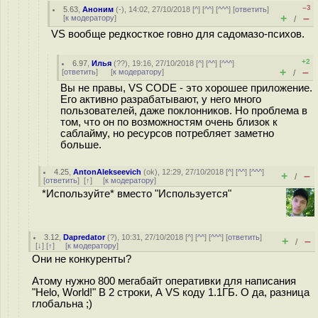
–3
5.63
,
Аноним
(
-
), 14:02, 27/10/2018 [
^
] [
^^
] [
^^^
] [
ответить
]
+
–
[
к модератору
]
/
VS вообще редкосткое гoвно для садомазо-психов.
+2
6.97
,
Илья
(
??
), 19:16, 27/10/2018 [
^
] [
^^
] [
^^^
]
+
–
[
ответить
]
[
к модератору
]
/
Вы не правы, VS CODE - это хорошее приложение.
Его активно разрабатывают, у него много
пользователей, даже поклонников. Но проблема в
том, что он по возможностям очень близок к
саблайму, но ресурсов потребляет заметно
больше.
4.25
,
AntonAlekseevich
(
ok
), 12:29, 27/10/2018 [
^
] [
^^
] [
^^^
]
+
–
/
[
ответить
]
[
↑
] [
к модератору
]
*Используйте* вместо "Используется"
3.12
,
Dapredator
(
?
), 10:31, 27/10/2018 [
^
] [
^^
] [
^^^
] [
ответить
]
+
–
/
[
↓
] [
↑
] [
к модератору
]
Они не конкуренты?
Атому нужно 800 мегабайт оперативки для написания
"Helo, World!" В 2 строки, А VS коду 1.1ГБ. О да, разница
глобальна ;)