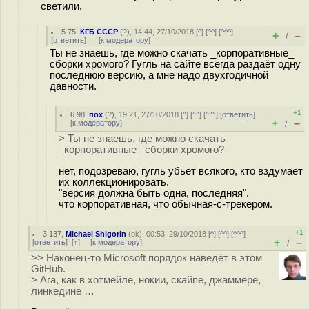
светили.
5.75
,
КГБ СССР
(
?
), 14:44, 27/10/2018 [
^
] [
^^
] [
^^^
]
+
–
/
[
ответить
]
[
к модератору
]
Ты не знаешь, где можно скачать _корпоративные_
сборки хромого? Гугль на сайте всегда раздаёт одну
последнюю версию, а мне надо двухгодичной
давности.
+1
6.98
,
пох
(
?
), 19:21, 27/10/2018 [
^
] [
^^
] [
^^^
] [
ответить
]
+
–
[
к модератору
]
/
> Ты не знаешь, где можно скачать
_корпоративные_ сборки хромого?
нет, подозреваю, гугль убьет всякого, кто вздумает
их коллекционировать.
"версия должна быть одна, последняя".
что корпоративная, что обычная-с-трекером.
+1
3.137
,
Michael Shigorin
(
ok
), 00:53, 29/10/2018 [
^
] [
^^
] [
^^^
]
+
–
[
ответить
]
[
↑
] [
к модератору
]
/
>> Наконец-то Microsoft порядок наведёт в этом
GitHub.
> Ага, как в хотмейле, нокии, скайпе, джаммере,
линкедине …