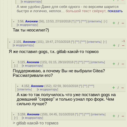
/
[
к модератору
]
А мне удобно Даже для себя одного - по версиям шарится
быстро и логично, неплох...
большой текст свёрнут,
показать
3.56
,
Аноним
(
56
), 13:53, 27/10/2018 [
^
] [
^^
] [
^^^
] [
ответить
]
[
↑
]
+
–
/
[
к модератору
]
Так ты неосилил?)
–1
2.101
,
Аноним
(
101
), 19:47, 27/10/2018 [
^
] [
^^
] [
^^^
] [
ответить
]
[
↑
]
+
–
[
к модератору
]
/
Я же поставил gogs, т.к. gitlab какой-то тормоз
3.115
,
Аноним
(
115
), 01:15, 28/10/2018 [
^
] [
^^
] [
^^^
] [
ответить
]
+
–
/
[
↓
] [
к модератору
]
Поддерживаю, а почему Вы не выбрали Gitea?
Рассматривали его?
4.152
,
Аноним
(
152
), 02:59, 30/10/2018 [
^
] [
^^
] [
^^^
]
+
–
/
[
ответить
]
[
к модератору
]
А как-то так получилось что уже поставил gogs на
домашний "сервер" и только узнал про форк. Чем
сильно лучше?
3.159
,
Аноним
(
159
), 04:45, 31/10/2018 [
^
] [
^^
] [
^^^
] [
ответить
]
+
–
/
[
↑
] [
к модератору
]
> gitlab какой-то тормоз