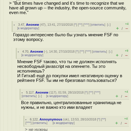
> "But times have changed and it's time to recognize that we
have all grown up -- the industry, the open-source community,
even me."
+4
3.47
,
Аноним
(
47
), 13:41, 27/10/2018 [
^
] [
^^
] [
^^^
] [
ответить
]
[
↓
]
+
–
[
к модератору
]
/
Гораздо интереснее было бы узнать мнение FSF по
этому вопросу.
+9
4.70
,
Аноним
(
-
), 14:30, 27/10/2018 [
^
] [
^^
] [
^^^
] [
ответить
]
[
↓
]
+
–
[
к модератору
]
/
Мнение FSF таково, что ты не должен исполнять
несвободный javascript на опеннете. Ты это
исполняешь?
И Гитхаб ещё до покупки имел негативную оценку в
рейтинге FSF. Ты им не брезговал пользоваться?
+4
5.117
,
Аноним
(
117
), 01:59, 28/10/2018 [
^
] [
^^
] [
^^^
]
+
–
[
ответить
]
[
↓
] [
к модератору
]
/
Все правильно, централизованные хранилища не
нужны, и не важно кто ими владеет
+4
6.122
,
Annoynymous
(
ok
), 13:53, 28/10/2018 [
^
] [
^^
]
+
–
[
^^^
] [
ответить
]
[
к модератору
]
/
> не нужны