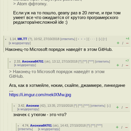
> Atom ффтoпку.
Если уж на то пошло, geany раз в 20 легче, и при том
умеет все что ожидается от крутого програмерского
редактора/несложной ide :)
+4
1.14
,
МК.ТТ
(
?
), 10:52, 27/10/2018 [
ответить
] [
﹢﹢﹢
] [
· · ·
]
[
↓
] [
↑
]
+
–
[
к модератору
]
/
Наконец-то Microsoft порядок наведёт в этом GitHub.
+7
2.33
,
Аноним84701
(
ok
), 13:12, 27/10/2018 [
^
] [
^^
] [
^^^
] [
ответить
]
+
–
[
к модератору
]
/
> Наконец-то Microsoft порядок наведёт в этом
GitHub.
Ага, как в хотмейле, нокии, скайпе, джаммере, линкедине
…
https://i.imgur.com/meklXMw.jpg
3.42
,
Аноним
(
42
), 13:35, 27/10/2018 [
^
] [
^^
] [
^^^
] [
ответить
]
[
↓
]
+
–
/
[
к модератору
]
значек с утюгом - это что?
4.74
,
Аноним84701
(
ok
), 14:43, 27/10/2018 [
^
] [
^^
] [
^^^
]
+
–
/
[
ответить
]
[
к модератору
]