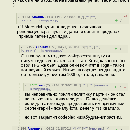
Я как был на Bitbucket на приватных репах, так и остался
)
–1
4.143
,
Аноним
(
143
), 14:12, 29/10/2018 [
^
] [
^^
] [
^^^
]
+
–
[
ответить
]
[
к модератору
]
/
+1! Mercurial рулит. А поделие "нечаянного
революционера" пусть и дальше сидит в пределах
"приёма патчей для ядра".
5.155
,
Аноним
(
155
), 04:27, 31/10/2018 [
^
] [
^^
] [
^^^
]
+
–
/
[
ответить
]
[
к модератору
]
Он так рулит что даже майкрософт штуку от
линуксоидов использовать стал. Хотя, казалось бы,
свой TFS же был. Даже блин комитят в libgit - такой
вот научный курьез. Иначе на сорцах винды видите
ли тормозит, у них там 100Гб, чтоли, навалено.
6.170
,
пох
(
?
), 21:51, 31/10/2018 [
^
] [
^^
] [
^^^
] [
ответить
]
+
–
/
[
к модератору
]
вы неправильно поняли политику партии - он стал
использовать _линуксоидов_. Благо дешёвки.
если для этого надо предоставить им привычный
серпентарий - пожалуйста, денег у ms хватило.
но вот закрытия codeplex низабудим-нипрастим.
3.154
,
Аноним
(
-
), 04:25, 31/10/2018 [
^
] [
^^
] [
^^^
] [
ответить
]
[
↑
]