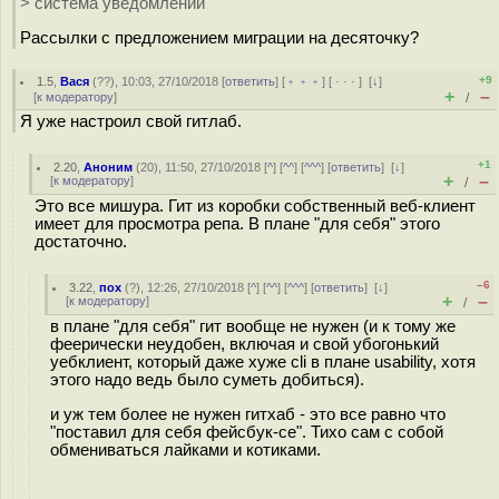
> система уведомлений
Рассылки с предложением миграции на десяточку?
+9
1.5
,
Вася
(
??
), 10:03, 27/10/2018 [
ответить
] [
﹢﹢﹢
] [
· · ·
]
[
↓
]
+
–
[
к модератору
]
/
Я уже настроил свой гитлаб.
+1
2.20
,
Аноним
(
20
), 11:50, 27/10/2018 [
^
] [
^^
] [
^^^
] [
ответить
]
[
↓
]
+
–
[
к модератору
]
/
Это все мишура. Гит из коробки собственный веб-клиент
имеет для просмотра репа. В плане "для себя" этого
достаточно.
–6
3.22
,
пох
(
?
), 12:26, 27/10/2018 [
^
] [
^^
] [
^^^
] [
ответить
]
[
↓
]
+
–
[
к модератору
]
/
в плане "для себя" гит вообще не нужен (и к тому же
феерически неудобен, включая и свой убогонький
уебклиент, который даже хуже cli в плане usability, хотя
этого надо ведь было суметь добиться).
и уж тем более не нужен гитхаб - это все равно что
"поставил для себя фейсбук-ce". Тихо сам с собой
обмениваться лайками и котиками.