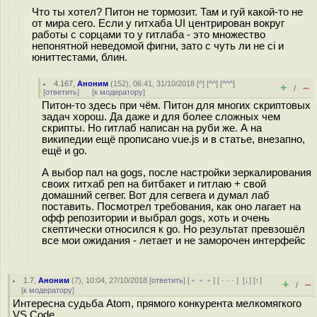
Что ты хотел? Питон не тормозит. Там и гуй какой-то не
от мира сего. Если у гитхаба UI центрирован вокруг
работы с сорцами то у гитлаба - это множество
непонятной неведомой фигни, зато с чуть ли не ci и
юниттестами, блин.
4.167
,
Аноним
(
152
), 06:41, 31/10/2018 [
^
] [
^^
] [
^^^
]
+
–
/
[
ответить
]
[
к модератору
]
Питон-то здесь при чём. Питон для многих скриптовых
задач хорош. Да даже и для более сложных чем
скрипты. Но гитлаб написан на руби же. А на
википедии ещё прописано vue.js и в статье, внезапно,
ещё и go.
А выбор пал на gogs, после настройки зеркалирования
своих гитхаб реп на битбакет и гитлаю + свой
домашний сегвег. Вот для сегвега и думал лаб
поставить. Посмотрел требования, как оно лагает на
офф репозитории и выбрал gogs, хоть и очень
скептически относился к go. Но результат превзошёл
все мои ожидания - летает и не заморочен интерфейс
1.7
,
Аноним
(
7
), 10:04, 27/10/2018 [
ответить
] [
﹢﹢﹢
] [
· · ·
]
[
↓
] [
↑
]
+
–
/
[
к модератору
]
Интересна судьба Atom, прямого конкурента мелкомягкого
VS Code.