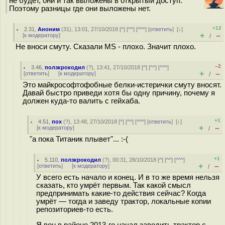
не будет, они и так выложены в открытый доступ.
Поэтому разницы где они выложены нет.
+12
2.31
,
Аноним
(
31
), 13:01, 27/10/2018 [
^
] [
^^
] [
^^^
] [
ответить
]
[
↓
]
+
–
[
к модератору
]
/
Не вноси смуту. Сказали MS - плохо. Значит плохо.
–2
3.46
,
ползкрокодил
(
?
), 13:41, 27/10/2018 [
^
] [
^^
] [
^^^
]
+
–
[
ответить
]
[
к модератору
]
/
Это майкрософтофобные белки-истерички смуту вносят.
Давай быстро приведи хотя бы одну причину, почему я
должен куда-то валить с гейхаба.
+1
4.51
,
пох
(
?
), 13:48, 27/10/2018 [
^
] [
^^
] [
^^^
] [
ответить
]
[
↓
]
+
–
[
к модератору
]
/
"а пока Титаник плывет"... :-(
+1
5.110
,
ползкрокодил
(
?
), 00:31, 28/10/2018 [
^
] [
^^
] [
^^^
]
+
–
[
ответить
]
[
к модератору
]
/
У всего есть начало и конец. И в то же время нельзя
сказать, кто умрёт первым. Так какой смысл
предпринимать какие-то действия сейчас? Когда
умрёт — тогда и заведу трактор, локальные копии
репозиториев-то есть.
Я вон в районе 2013-го начал заводить трактор с