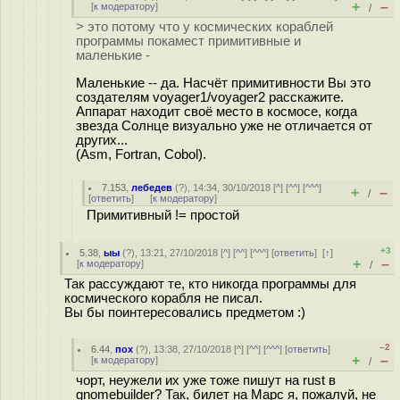
+
–
[
к модератору
]
/
> это потому что у космических кораблей
программы покамест примитивные и
маленькие -
Маленькие -- да. Насчёт примитивности Вы это
создателям voyager1/voyager2 расскажите.
Аппарат находит своё место в космосе, когда
звезда Солнце визуально уже не отличается от
других...
(Asm, Fortran, Cobol).
7.153
,
лебедев
(
?
), 14:34, 30/10/2018 [
^
] [
^^
] [
^^^
]
+
–
/
[
ответить
]
[
к модератору
]
Примитивный != простой
+3
5.38
,
ыы
(
?
), 13:21, 27/10/2018 [
^
] [
^^
] [
^^^
] [
ответить
]
[
↑
]
+
–
[
к модератору
]
/
Так рассуждают те, кто никогда программы для
космического корабля не писал.
Вы бы поинтересовались предметом :)
–2
6.44
,
пох
(
?
), 13:38, 27/10/2018 [
^
] [
^^
] [
^^^
] [
ответить
]
+
–
[
к модератору
]
/
чорт, неужели их уже тоже пишут на rust в
gnomebuilder? Так, билет на Марс я, пожалуй, не