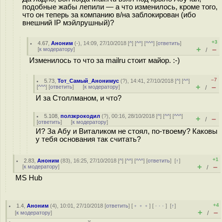
подобные жабы лепили — а что изменилось, кроме того,
что он теперь за компанию в/на заблокирован (ибо
внешний IP мэйлрушный)?
+3
4.67
,
Аноним
(
-
), 14:09, 27/10/2018 [
^
] [
^^
] [
^^^
] [
ответить
]
+
–
[
к модератору
]
/
Изменилось то что за mailru стоит майор. :-)
–7
5.73
,
Тот_Самый_Анонимус
(
?
), 14:41, 27/10/2018 [
^
] [
^^
]
+
–
[
^^^
] [
ответить
]
[
к модератору
]
/
И за Столлманом, и что?
5.108
,
ползкрокодил
(
?
), 00:16, 28/10/2018 [
^
] [
^^
] [
^^^
]
+
–
/
[
ответить
]
[
к модератору
]
И? За Абу и Виталиком не стоял, по-твоему? Каковы
у тебя основания так считать?
+1
2.83
,
Аноним
(
83
), 16:25, 27/10/2018 [
^
] [
^^
] [
^^^
] [
ответить
]
[
↑
]
+
–
[
к модератору
]
/
MS Hub
+4
1.4
,
Аноним
(
4
), 10:01, 27/10/2018 [
ответить
] [
﹢﹢﹢
] [
· · ·
]
[
↑
]
+
–
[
к модератору
]
/