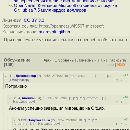
за пересечения имени с виртуальной ФС GNOME
OpenNews: Компания Microsoft объявила о покупке
GitHub за 7.5 миллиардов долларов
Лицензия:
CC BY 3.0
Короткая ссылка: https://opennet.ru/49507-microsoft
Ключевые слова:
microsoft
,
github
При перепечатке указание ссылки на opennet.ru обязательно
Обсуждение
Ajax
|
1 уровень
|
Линейный
|
+/-
|
Раскрыть
(146)
всё
|
RSS
+23
1.1
,
Дегенератор
(
?
), 09:53, 27/10/2018 [
ответить
] [
﹢﹢﹢
] [
· · ·
]
[
↓
]
+
–
[
к модератору
]
/
Потрачено
+48
2.34
,
Аноним
(
34
), 13:13, 27/10/2018 [
^
] [
^^
] [
^^^
] [
ответить
]
[
↓
]
+
–
[
к модератору
]
/
Аноним успешно завершил миграцию на GitLab.
+5
3.139
,
Попугай Кеша
(
?
), 09:57, 29/10/2018 [
^
] [
^^
] [
^^^
]
+
–
[
ответить
]
[
↓
] [
к модератору
]
/