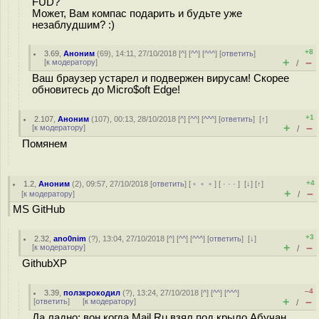
FUD?
Может, Вам компас подарить и будьте уже
незаблудшим? :)
+8
3.69
,
Аноним
(
69
), 14:11, 27/10/2018 [
^
] [
^^
] [
^^^
] [
ответить
]
+
–
[
к модератору
]
/
Ваш браузер устарел и подвержен вирусам! Скорее
обновитесь до Micro$oft Edge!
+1
2.107
,
Аноним
(
107
), 00:13, 28/10/2018 [
^
] [
^^
] [
^^^
] [
ответить
]
[
↑
]
+
–
[
к модератору
]
/
Помянем
+4
1.2
,
Аноним
(
2
), 09:57, 27/10/2018 [
ответить
] [
﹢﹢﹢
] [
· · ·
]
[
↓
] [
↑
]
+
–
[
к модератору
]
/
MS GitHub
+3
2.32
,
ano0nim
(
?
), 13:04, 27/10/2018 [
^
] [
^^
] [
^^^
] [
ответить
]
[
↓
]
+
–
[
к модератору
]
/
GithubXP
–4
3.39
,
ползкрокодил
(
?
), 13:24, 27/10/2018 [
^
] [
^^
] [
^^^
]
+
–
[
ответить
]
[
к модератору
]
/
Да ладно; вон когда Mail.Ru взял под крыло Абучан,