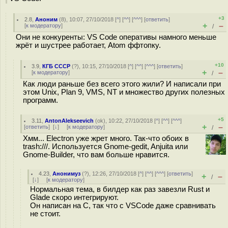
+3
2.8
,
Аноним
(
8
), 10:07, 27/10/2018 [
^
] [
^^
] [
^^^
] [
ответить
]
+
–
[
к модератору
]
/
Они не конкуренты: VS Code оперативы намного меньше
жрёт и шустрее работает, Atom ффтoпку.
+10
3.9
,
КГБ СССР
(
?
), 10:15, 27/10/2018 [
^
] [
^^
] [
^^^
] [
ответить
]
+
–
[
к модератору
]
/
Как люди раньше без всего этого жили? И написали при
этом Unix, Plan 9, VMS, NT и множество других полезных
программ.
+5
3.11
,
AntonAlekseevich
(
ok
), 10:22, 27/10/2018 [
^
] [
^^
] [
^^^
]
+
–
[
ответить
]
[
↓
] [
к модератору
]
/
Хмм... Electron уже жрет много. Так-что обоих в
trash:///. Используется Gnome-gedit, Anjuita или
Gnome-Builder, что вам больше нравится.
4.23
,
Анонимуз
(
?
), 12:26, 27/10/2018 [
^
] [
^^
] [
^^^
] [
ответить
]
+
–
/
[
↓
] [
к модератору
]
Нормальная тема, в билдер как раз завезли Rust и
Glade скоро интегрируют.
Он написан на C, так что с VSCode даже сравнивать
не стоит.