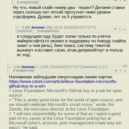
+
–
/
[
к модератору
]
Ну что, новый скайп номер два - пошел? Делаем ставки
через сколько лет гитхаб протухнет ниже уровня
сорсфоржа. Думаю, лет за 5 управятся.
4.168
,
Аноним
(
168
), 18:13, 31/10/2018 [
^
] [
^^
] [
^^^
]
+
–
/
[
ответить
]
[
к модератору
]
в следущем году будет логин только по учётке
майкрософт(кто звонил в поддержку по поводу скайпа
знает о чем речь), бинг поиск, систему тикетов
выкинут и вставят свою, атом депрекейтнут в пользу
вс код.
–13
2.40
,
Аноним
(
-
), 13:26, 27/10/2018 [
^
] [
^^
] [
^^^
] [
ответить
]
[
↓
] [
↑
]
+
–
[
к модератору
]
/
Напоминаю заблудшим линуксоидам линию партии.
https://www.zdnet.com/article/linux-foundation-microsofts-
github-buy-is-a-win-
> Linux Foundation: Microsoft's GitHub buy is a win for open
source
> "This is pretty good news for the world of open source, and
we should celebrate Microsoft's smart move," wrote Jim
Zemlin, the executive director at the Linux Foundation.
> "I will own responsibility for some of that as I spent a good
part of my career at the Linux Foundation poking fun at
Microsoft (which, at times, prior management made way too
easy)," he said.