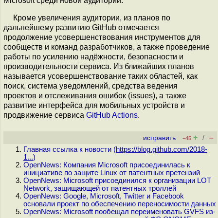
Microsoft среди новой аудитории.
Кроме увеличения аудитории, из планов по
дальнейшему развитию GitHub отмечается
продолжение усовершенствования инструментов для
сообществ и команд разработчиков, а также проведение
работы по усилению надёжности, безопасности и
производительности сервиса. Из ближайших планов
называется усовершенствование таких областей, как
поиск, система уведомлений, средства ведения
проектов и отслеживания ошибок (issues), а также
развитие интерфейса для мобильных устройств и
продвижение сервиса
GitHub Actions
.
+
–
исправить
/
–45
Главная ссылка к новости (
https://blog.github.com/2018-
1...
)
OpenNews: Компания Microsoft присоединилась к
инициативе по защите Linux от патентных претензий
OpenNews: Microsoft присоединился к организации LOT
Network, защищающей от патентных троллей
OpenNews: Google, Microsoft, Twitter и Facebook
основали проект по обеспечению переносимости данных
OpenNews: Microsoft пообещал переименовать GVFS из-