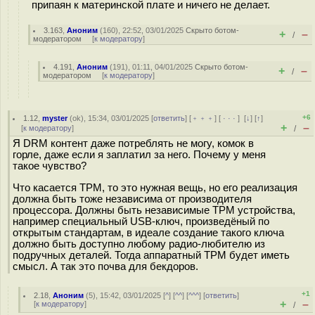
припаян к материнской плате и ничего не делает.
3.163
,
Аноним
(
160
), 22:52, 03/01/2025
Скрыто ботом-
+
–
/
модератором
[
к модератору
]
4.191
,
Аноним
(
191
), 01:11, 04/01/2025
Скрыто ботом-
+
–
/
модератором
[
к модератору
]
+6
1.12
,
myster
(
ok
), 15:34, 03/01/2025 [
ответить
] [
﹢﹢﹢
] [
· · ·
]
[
↓
] [
↑
]
+
–
[
к модератору
]
/
Я DRM контент даже потреблять не могу, комок в
горле, даже если я заплатил за него. Почему у меня
такое чувство?
Что касается TPM, то это нужная вещь, но его реализация
должна быть тоже независима от производителя
процессора. Должны быть независимые TPM устройства,
например специальный USB-ключ, произведёный по
открытым стандартам, в идеале создание такого ключа
должно быть доступно любому радио-любителю из
подручных деталей. Тогда аппаратный TPM будет иметь
смысл. А так это почва для бекдоров.
+1
2.18
,
Аноним
(
5
), 15:42, 03/01/2025 [
^
] [
^^
] [
^^^
] [
ответить
]
+
–
[
к модератору
]
/