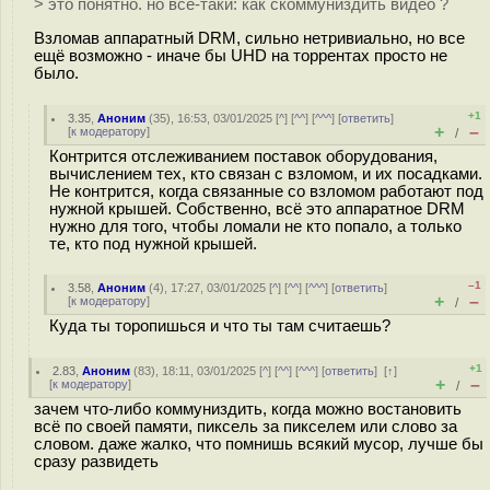
> это понятно. но все-таки: как скоммуниздить видео ?
Взломав аппаратный DRM, сильно нетривиально, но все
ещё возможно - иначе бы UHD на торрентах просто не
было.
+1
3.35
,
Аноним
(
35
), 16:53, 03/01/2025 [
^
] [
^^
] [
^^^
] [
ответить
]
+
–
[
к модератору
]
/
Контрится отслеживанием поставок оборудования,
вычислением тех, кто связан с взломом, и их посадками.
Не контрится, когда связанные со взломом работают под
нужной крышей. Собственно, всё это аппаратное DRM
нужно для того, чтобы ломали не кто попало, а только
те, кто под нужной крышей.
–1
3.58
,
Аноним
(
4
), 17:27, 03/01/2025 [
^
] [
^^
] [
^^^
] [
ответить
]
+
–
[
к модератору
]
/
Куда ты торопишься и что ты там считаешь?
+1
2.83
,
Аноним
(
83
), 18:11, 03/01/2025 [
^
] [
^^
] [
^^^
] [
ответить
]
[
↑
]
+
–
[
к модератору
]
/
зачем что-либо коммуниздить, когда можно востановить
всё по своей памяти, пиксель за пикселем или слово за
словом. даже жалко, что помнишь всякий мусор, лучше бы
сразу развидеть