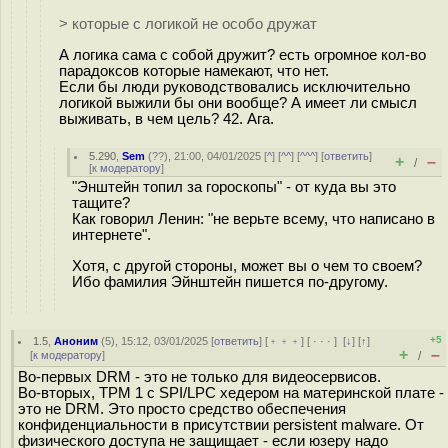
> которые с логикой не особо дружат
А логика сама с собой дружит? есть огромное кол-во
парадоксов которые намекают, что нет.
Если бы люди руководствовались исключительно
логикой выжили бы они вообще? А имеет ли смысл
выживать, в чем цель? 42. Ага.
5.290
,
Sem
(
??
), 21:00, 04/01/2025 [
^
] [
^^
] [
^^^
] [
ответить
]
+
–
/
[
к модератору
]
"Энштейн топил за гороскопы" - от куда вы это
тащите?
Как говорил Ленин: "не верьте всему, что написано в
интернете".
Хотя, с другой стороны, может вы о чем то своем?
Ибо фамилия Эйнштейн пишется по-другому.
+5
1.5
,
Аноним
(
5
), 15:12, 03/01/2025 [
ответить
] [
﹢﹢﹢
] [
· · ·
]
[
↓
] [
↑
]
+
–
[
к модератору
]
/
Во-первых DRM - это не только для видеосервисов.
Во-вторых, TPM 1 с SPI/LPC хедером на материнской плате -
это не DRM. Это просто средство обеспечения
конфиденциальности в присутствии persistent malware. От
физического доступа не защищает - если юзеру надо