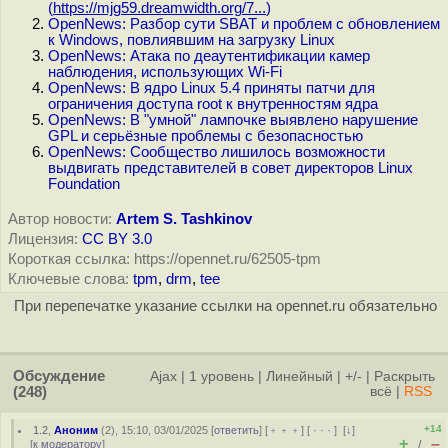
(
https://mjg59.dreamwidth.org/7...
)
OpenNews: Разбор сути SBAT и проблем с обновлением
к Windows, повлиявшим на загрузку Linux
OpenNews: Атака по деаутентификации камер
наблюдения, использующих Wi-Fi
OpenNews: В ядро Linux 5.4 приняты патчи для
ограничения доступа root к внутренностям ядра
OpenNews: В "умной" лампочке выявлено нарушение
GPL и серьёзные проблемы с безопасностью
OpenNews: Сообщество лишилось возможности
выдвигать представителей в совет директоров Linux
Foundation
Автор новости:
Artem S. Tashkinov
Лицензия:
CC BY 3.0
Короткая ссылка: https://opennet.ru/62505-tpm
Ключевые слова:
tpm
,
drm
,
tee
При перепечатке указание ссылки на opennet.ru обязательно
Обсуждение
Ajax
|
1 уровень
|
Линейный
|
+/-
|
Раскрыть
(248)
всё
|
RSS
+14
1.2
,
Аноним
(
2
), 15:10, 03/01/2025 [
ответить
] [
﹢﹢﹢
] [
· · ·
]
[
↓
]
+
–
[
к модератору
]
/