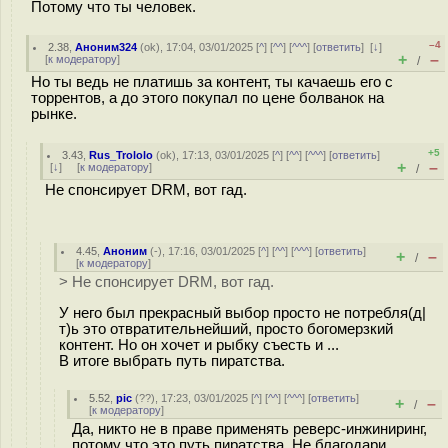
Потому что ты человек.
–4
2.38
,
Аноним324
(
ok
), 17:04, 03/01/2025 [
^
] [
^^
] [
^^^
] [
ответить
]
[
↓
]
+
–
[
к модератору
]
/
Но ты ведь не платишь за контент, ты качаешь его с
торрентов, а до этого покупал по цене болванок на
рынке.
+5
3.43
,
Rus_Trololo
(
ok
), 17:13, 03/01/2025 [
^
] [
^^
] [
^^^
] [
ответить
]
+
–
[
↓
] [
к модератору
]
/
Не спонсирует DRM, вот гад.
4.45
,
Аноним
(
-
), 17:16, 03/01/2025 [
^
] [
^^
] [
^^^
] [
ответить
]
+
–
/
[
к модератору
]
> Не спонсирует DRM, вот гад.
У него был прекрасный выбор просто не потребля(д|
т)ь это отвратительнейший, просто богомерзкий
контент. Но он хочет и рыбку съесть и ...
В итоге выбрать путь пиратства.
5.52
,
pic
(
??
), 17:23, 03/01/2025 [
^
] [
^^
] [
^^^
] [
ответить
]
+
–
/
[
к модератору
]
Да, никто не в праве применять реверс-инжиниринг,
потому что это путь пиратства. Не благодари.