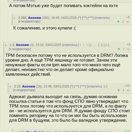
[
к модератору
]
А потом Мэтью уже будет попивать коктейли на яхте
–1
3.269
,
Аноним
(
266
), 16:48, 04/01/2025 [
^
] [
^^
] [
^^^
] [
ответить
]
+
–
[
к модератору
]
/
К сожалению, и этого купили :(
+4
1.3
,
Аноним
(
4
), 15:10, 03/01/2025 [
ответить
] [
﹢﹢﹢
] [
· · ·
]
[
↓
] [
↑
]
+
–
[
к модератору
]
/
TPM безопасен потому что не используется в DRM? Логика
уровня дно. А ещё TPM яишницу не готовит. Зачем эти
ненужные факты если tpm мало того что много чего ещё
делает, неизвестно что он делает кроме официально
заявленных действий.
+16
2.19
,
Аноним
(
19
), 15:48, 03/01/2025 [
^
] [
^^
] [
^^^
] [
ответить
]
[
↓
]
+
–
[
к модератору
]
/
Адвокат дьявола выходит на связь, думаю основная
посылка статьи в том что фонд СПО явно утверждает что
TPM плох потому что используется для DRM, а по факту
он - не используется для DRM. Я думаю фонду СПО стоит
поменять риторику на то что он мог бы быть использован
для DRM в бущуем, это было бы валидное утверждение.
+11