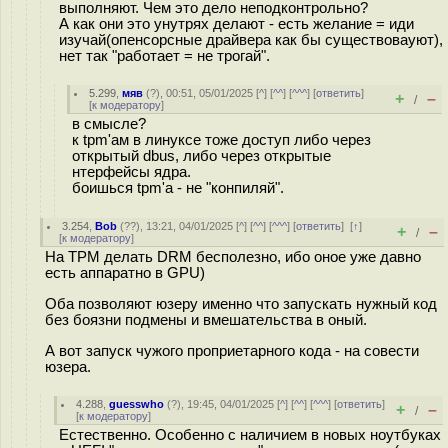
выполняют. Чем это дело неподконтрольно?
А как они это унутрях делают - есть желание = иди
изучай(опенсорсные драйвера как бы существовауют),
нет так "работает = не трогай".
5.299
,
мяв
(
?
), 00:51, 05/01/2025 [
^
] [
^^
] [
^^^
] [
ответить
]
+
–
/
[
к модератору
]
в смысле?
к tpm'ам в линуксе тоже доступ либо через
открытый dbus, либо через открытые
нтерфейсы ядра.
боишься tpm'а - не "конпиляй".
3.254
,
Bob
(
??
), 13:21, 04/01/2025 [
^
] [
^^
] [
^^^
] [
ответить
]
[
↑
]
+
–
/
[
к модератору
]
На ТРМ делать DRM бесполезно, ибо оное уже давно
есть аппаратно в GPU)
Оба позволяют юзеру именно что запускать нужный код
без боязни подмены и вмешательства в оный.
А вот запуск чужого проприетарного кода - на совести
юзера.
4.288
,
guesswho
(
?
), 19:45, 04/01/2025 [
^
] [
^^
] [
^^^
] [
ответить
]
+
–
/
[
к модератору
]
Естественно. Особенно с наличием в новых ноутбуках