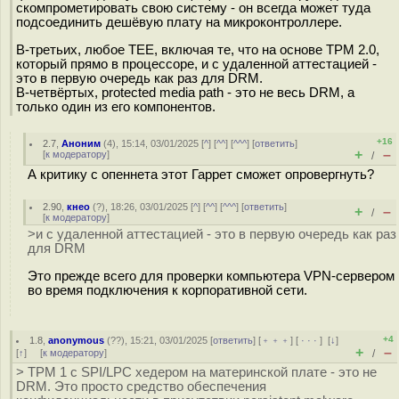
скомпрометировать свою систему - он всегда может туда
подсоединить дешёвую плату на микроконтроллере.
В-третьих, любое TEE, включая те, что на основе TPM 2.0,
который прямо в процессоре, и с удаленной аттестацией -
это в первую очередь как раз для DRM.
В-четвёртых, protected media path - это не весь DRM, а
только один из его компонентов.
+16
2.7
,
Аноним
(
4
), 15:14, 03/01/2025 [
^
] [
^^
] [
^^^
] [
ответить
]
+
–
[
к модератору
]
/
А критику с опеннета этот Гаррет сможет опровергнуть?
2.90
,
кнео
(
?
), 18:26, 03/01/2025 [
^
] [
^^
] [
^^^
] [
ответить
]
+
–
/
[
к модератору
]
>и с удаленной аттестацией - это в первую очередь как раз
для DRM
Это прежде всего для проверки компьютера VPN-сервером
во время подключения к корпоративной сети.
+4
1.8
,
anonymous
(
??
), 15:21, 03/01/2025 [
ответить
] [
﹢﹢﹢
] [
· · ·
]
[
↓
]
+
–
[
↑
] [
к модератору
]
/
> TPM 1 с SPI/LPC хедером на материнской плате - это не
DRM. Это просто средство обеспечения