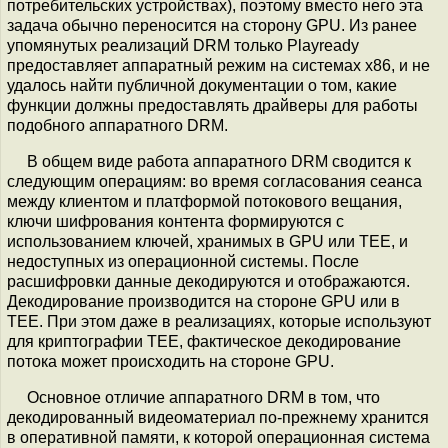
потребительских устройствах), поэтому вместо него эта
задача обычно переносится на сторону GPU. Из ранее
упомянутых реализаций DRM только Playready
предоставляет аппаратный режим на системах x86, и не
удалось найти публичной документации о том, какие
функции должны предоставлять драйверы для работы
подобного аппаратного DRM.
В общем виде работа аппаратного DRM сводится к
следующим операциям: во время согласования сеанса
между клиентом и платформой потокового вещания,
ключи шифрования контента формируются с
использованием ключей, хранимых в GPU или TEE, и
недоступных из операционной системы. После
расшифровки данные декодируются и отображаются.
Декодирование производится на стороне GPU или в
TEE. При этом даже в реализациях, которые используют
для криптографии TEE, фактическое декодирование
потока может происходить на стороне GPU.
Основное отличие аппаратного DRM в том, что
декодированный видеоматериал по-прежнему хранится
в оперативной памяти, к которой операционная система