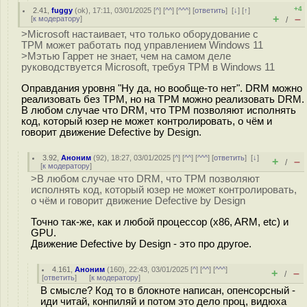
+4
2.41
,
fuggy
(
ok
), 17:11, 03/01/2025 [
^
] [
^^
] [
^^^
] [
ответить
]
[
↓
] [
↑
]
+
–
[
к модератору
]
/
>Microsoft настаивает, что только оборудование с
TPM может работать под управлением Windows 11
>Мэтью Гаррет не знает, чем на самом деле
руководствуется Microsoft, требуя TPM в Windows 11
Оправдания уровня "Ну да, но вообще-то нет". DRM можно
реализовать без TPM, нo на TPM можно реализовать DRM.
В любом случае что DRM, что TPM позволяют исполнять
код, который юзер не может контролировать, о чём и
говорит движение Defective by Design.
3.92
,
Аноним
(
92
), 18:27, 03/01/2025 [
^
] [
^^
] [
^^^
] [
ответить
]
[
↓
]
+
–
/
[
к модератору
]
>В любом случае что DRM, что TPM позволяют
исполнять код, который юзер не может контролировать,
о чём и говорит движение Defective by Design
Точно так-же, как и любой процессор (x86, ARM, etc) и
GPU.
Движение Defective by Design - это про другое.
4.161
,
Аноним
(
160
), 22:43, 03/01/2025 [
^
] [
^^
] [
^^^
]
+
–
/
[
ответить
]
[
к модератору
]
В смысле? Код то в блокноте написан, опенсорсный -
иди читай, конпиляй и потом это дело проц, видюха