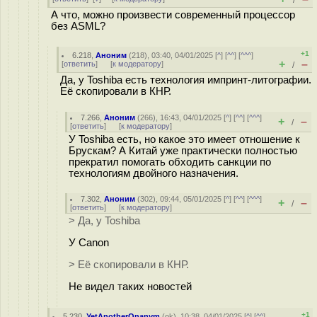
/
А что, можно произвести современный процессор
без ASML?
+1
6.218
,
Аноним
(
218
), 03:40, 04/01/2025 [
^
] [
^^
] [
^^^
]
+
–
[
ответить
]
[
к модератору
]
/
Да, у Toshiba есть технология импринт-литографии.
Её скопировали в КНР.
7.266
,
Аноним
(
266
), 16:43, 04/01/2025 [
^
] [
^^
] [
^^^
]
+
–
/
[
ответить
]
[
к модератору
]
У Toshiba есть, но какое это имеет отношение к
Брускам? А Китай уже практически полностью
прекратил помогать обходить санкции по
технологиям двойного назначения.
7.302
,
Аноним
(
302
), 09:44, 05/01/2025 [
^
] [
^^
] [
^^^
]
+
–
/
[
ответить
]
[
к модератору
]
> Да, у Toshiba
У Canon
> Её скопировали в КНР.
Не видел таких новостей
+1
5.230
,
YetAnotherOnanym
(
ok
), 10:38, 04/01/2025 [
^
] [
^^
]