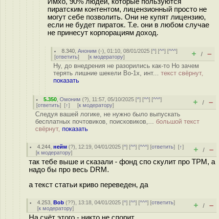
Имхо, 90% людей, которые пользуются
пиратским контентом, лицензионный просто не
могут себе позволить. Они не купят лицензию,
если не будет пираток. Т.е. они в любом случае
не принесут корпорациям доход.
8.340
,
Аноним
(
-
), 01:10, 08/01/2025 [
^
] [
^^
] [
^^^
]
+
–
/
[
ответить
]
[
к модератору
]
Ну, до внедрения не разорились как-то Но зачем
терять лишние шекели Во-1х, инт...
текст свёрнут,
показать
5.350
,
Омоним
(
?
), 11:57, 05/10/2025 [
^
] [
^^
] [
^^^
]
+
–
/
[
ответить
]
[
↑
] [
к модератору
]
Следуя вашей логике, не нужно было выпускать
бесплатных почтовиков, поисковиков,...
большой текст
свёрнут,
показать
4.244
,
нейм
(
?
), 12:19, 04/01/2025 [
^
] [
^^
] [
^^^
] [
ответить
]
[
↑
]
+
–
/
[
к модератору
]
так тебе выше и сказали - фонд спо скулит про TPM, а
надо бы про весь DRM.
а текст статьи криво переведен, да
4.253
,
Bob
(
??
), 13:18, 04/01/2025 [
^
] [
^^
] [
^^^
] [
ответить
]
+
–
/
[
к модератору
]
На счёт этого - никто не спорит.