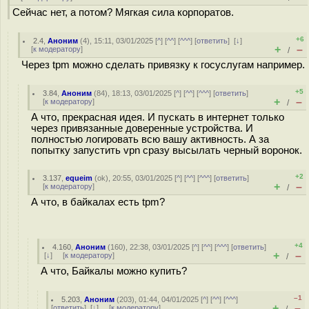
Сейчас нет, а потом? Мягкая сила корпоратов.
+6
2.4
,
Аноним
(
4
), 15:11, 03/01/2025 [
^
] [
^^
] [
^^^
] [
ответить
]
[
↓
]
+
–
[
к модератору
]
/
Через tpm можно сделать привязку к госуслугам например.
+5
3.84
,
Аноним
(
84
), 18:13, 03/01/2025 [
^
] [
^^
] [
^^^
] [
ответить
]
+
–
[
к модератору
]
/
А что, прекрасная идея. И пускать в интернет только
через привязанные доверенные устройства. И
полностью логировать всю вашу активность. А за
попытку запустить vpn сразу высылать черный воронок.
+2
3.137
,
equeim
(
ok
), 20:55, 03/01/2025 [
^
] [
^^
] [
^^^
] [
ответить
]
+
–
[
к модератору
]
/
А что, в байкалах есть tpm?
+4
4.160
,
Аноним
(
160
), 22:38, 03/01/2025 [
^
] [
^^
] [
^^^
] [
ответить
]
+
–
[
↓
] [
к модератору
]
/
А что, Байкалы можно купить?
–1
5.203
,
Аноним
(
203
), 01:44, 04/01/2025 [
^
] [
^^
] [
^^^
]
+
–
[
ответить
]
[
↓
] [
к модератору
]