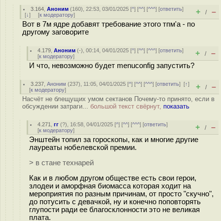
3.164
,
Аноним
(
160
), 22:53, 03/01/2025 [
^
] [
^^
] [
^^^
] [
ответить
]
+
–
/
[
↓
] [
к модератору
]
Вот в 7м ядре добавят требование этого тпм'а - по
другому заговорите
4.179
,
Аноним
(
-
), 00:14, 04/01/2025 [
^
] [
^^
] [
^^^
] [
ответить
]
+
–
/
[
к модератору
]
И что, невозможно будет menuconfig запустить?
3.237
,
Аноним
(
237
), 11:05, 04/01/2025 [
^
] [
^^
] [
^^^
] [
ответить
]
[
↑
]
+
–
/
[
к модератору
]
Насчёт не блещущих умом сектанов Почему-то принято, если в
обсуждении затраги...
большой текст свёрнут,
показать
4.271
,
гг
(
?
), 16:58, 04/01/2025 [
^
] [
^^
] [
^^^
] [
ответить
]
+
–
/
[
к модератору
]
Энштейн топил за гороскопы, как и многие другие
лауреаты нобелевской премии.
> в стане технарей
Как и в любом другом обществе есть свои герои,
злодеи и аморфная биомасса которая ходит на
мероприятия по разным причинам, от просто "скучно",
до потусить с девачкой, ну и конечно поповторять
глупости ради ее благосклонности это не великая
плата.