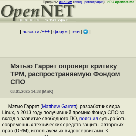
Профиль:
Аноним
(
вход
|
регистрация
)
неRU
opennet.me
[
новости
/
+++
|
форум
|
теги
|
]
Мэтью Гаррет опроверг критику
TPM, распространяемую Фондом
СПО
03.01.2025 14:38 (MSK)
Мэтью Гаррет (
Matthew Garrett
), разработчик ядра
Linux, в 2013 году получивший премию Фонда СПО за
вклад в развитие свободного ПО,
пояснил
суть работы
современных технических средств защиты авторских
прав (DRM), используемых видеосервисами. К