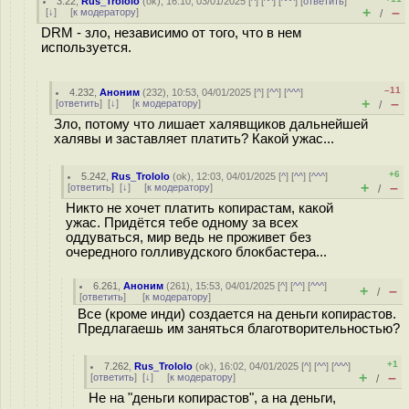
3.22
,
Rus_Trololo
(
ok
), 16:10, 03/01/2025 [
^
] [
^^
] [
^^^
] [
ответить
]
+
–
[
↓
] [
к модератору
]
/
DRM - зло, независимо от того, что в нем
используется.
–11
4.232
,
Аноним
(
232
), 10:53, 04/01/2025 [
^
] [
^^
] [
^^^
]
+
–
[
ответить
]
[
↓
] [
к модератору
]
/
Зло, потому что лишает халявщиков дальнейшей
халявы и заставляет платить? Какой ужас...
+6
5.242
,
Rus_Trololo
(
ok
), 12:03, 04/01/2025 [
^
] [
^^
] [
^^^
]
+
–
[
ответить
]
[
↓
] [
к модератору
]
/
Никто не хочет платить копирастам, какой
ужас. Придётся тебе одному за всех
оддуваться, мир ведь не проживет без
очередного голливудского блокбастера...
6.261
,
Аноним
(
261
), 15:53, 04/01/2025 [
^
] [
^^
] [
^^^
]
+
–
/
[
ответить
]
[
к модератору
]
Все (кроме инди) создается на деньги копирастов.
Предлагаешь им заняться благотворительностью?
+1
7.262
,
Rus_Trololo
(
ok
), 16:02, 04/01/2025 [
^
] [
^^
] [
^^^
]
+
–
[
ответить
]
[
↓
] [
к модератору
]
/
Не на "деньги копирастов", а на деньги,