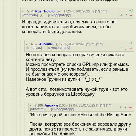
+3
5.54
,
Rus_Trololo
(
ok
), 17:24, 03/01/2025 [
^
] [
^^
] [
^^^
]
+
–
[
ответить
]
[
↓
] [
к модератору
]
/
И правда, удивительно, почему это никто не
хочет заниматься самобичиванием, чтобы
корпорасты были довольны.
+1
6.67
,
Аноним
(
-
), 17:36, 03/01/2025 [
^
] [
^^
] [
^^^
]
+
–
[
ответить
]
[
к модератору
]
/
Но пока без корпорастов практически никакого
контента нету.
Можно посмотреть списки GPL игр или фильмов.
И прослезиться (ну или поблевать, если раньше
не был знаком с опенсорсом).
Наверное "ручки из дупки" ¯\_(ツ)_/¯
А вот сπи.. позаимствовать чужой труд - вот это
уровень борцунов за Щво6одьку
7.106
,
Аноним
(
106
), 19:04, 03/01/2025 [
^
] [
^^
] [
^^^
]
+
–
/
[
ответить
]
[
к модератору
]
"История одной песни: «House of the Rising Sun»
Песня, которую все бесконечно воровали друг у
друга, пока эта прелесть не закатилась в руки
ансамбля The Animals."