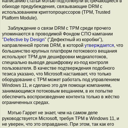
написанию статьи Мэтью подтолкнули встречающиеся в
обиходе предубеждения, связывающие DRM c
использованием криптопроцессоров (TPM, Trusted
Platform Module).
Заблуждение о связи DRM с TPM среди прочего
упоминаются в проводимой Фондом СПО кампании
"
Defective by Design
" ("Дефектный из коробки"),
направленной против DRM, в которой
утверждается
, что
большинство крупных платформ потокового вещания
используют TPM для дешифровки медиапотоков,
специально выводя дешифровку из-под контроля
пользователя. В качестве подтверждения подобного
тезиса указано, что Microsoft настаивает, что только
оборудование с TPM может работать под управлением
Windows 11, и сделано это для помощи компаниям,
занимающимся потоковым вещанием, в их попытке
обеспечить воспроизведение контента только в жёстко
ограниченных средах.
Мэтью Гаррет не знает, чем на самом деле
руководствуется Microsoft, требуя TPM в Windows 11, и
не уверен, что это оправданно. При этом, так как его