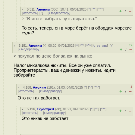
5.311
,
Аноним
(
306
), 10:41, 05/01/2025 [
^
] [
^^
] [
^^^
]
+
–
/
[
ответить
]
[
↑
] [
к модератору
]
> "В итоге выбрать путь пиратства."
То есть, теперь он в море берёт на обордаж морские
суда?
+3
3.181
,
Аноним
(
-
), 00:20, 04/01/2025 [
^
] [
^^
] [
^^^
] [
ответить
]
[
↑
]
+
–
[
к модератору
]
/
> покупал по цене болванок на рынке
Налог михалкова нюкиты. Все он уже оплатил.
Проприетерасты, ваши денежки у нюкиты, идити
забирайте
–3
4.188
,
Аноним
(
191
), 01:03, 04/01/2025 [
^
] [
^^
] [
^^^
]
+
–
[
ответить
]
[
к модератору
]
/
Это не так работает.
5.196
,
12yoexpert
(
ok
), 01:21, 04/01/2025 [
^
] [
^^
] [
^^^
]
+
–
/
[
ответить
]
[
к модератору
]
Это никак не работает