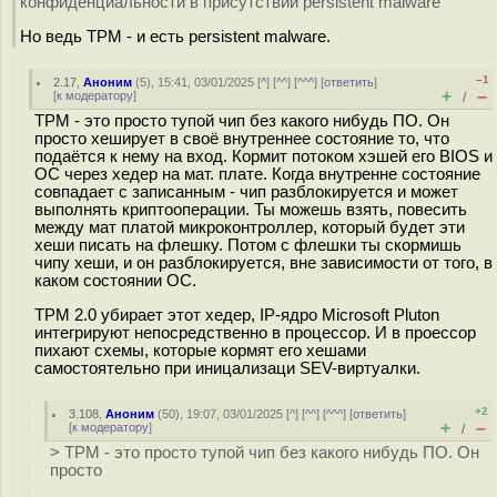
конфиденциальности в присутствии persistent malware
Но ведь TPM - и есть persistent malware.
–1
2.17
,
Аноним
(
5
), 15:41, 03/01/2025 [
^
] [
^^
] [
^^^
] [
ответить
]
+
–
[
к модератору
]
/
TPM - это просто тупой чип без какого нибудь ПО. Он
просто хеширует в своё внутреннее состояние то, что
подаётся к нему на вход. Кормит потоком хэшей его BIOS и
ОС через хедер на мат. плате. Когда внутренне состояние
совпадает с записанным - чип разблокируется и может
выполнять криптооперации. Ты можешь взять, повесить
между мат платой микроконтроллер, который будет эти
хеши писать на флешку. Потом с флешки ты скормишь
чипу хеши, и он разблокируется, вне зависимости от того, в
каком состоянии ОС.
TPM 2.0 убирает этот хедер, IP-ядро Microsoft Pluton
интегрируют непосредственно в процессор. И в проессор
пихают схемы, которые кормят его хешами
самостоятельно при иницализаци SEV-виртуалки.
+2
3.108
,
Аноним
(
50
), 19:07, 03/01/2025 [
^
] [
^^
] [
^^^
] [
ответить
]
+
–
[
к модератору
]
/
> TPM - это просто тупой чип без какого нибудь ПО. Он
просто