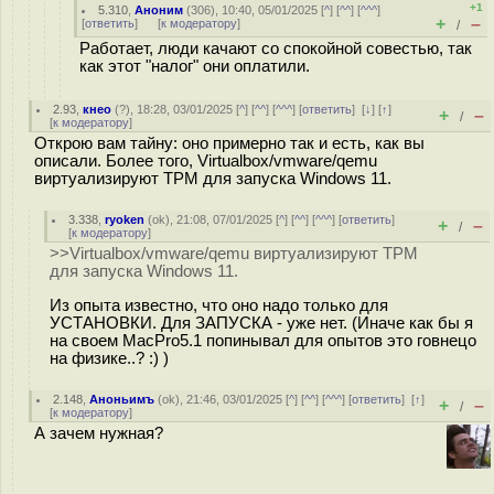
+1
5.310
,
Аноним
(
306
), 10:40, 05/01/2025 [
^
] [
^^
] [
^^^
]
+
–
[
ответить
]
[
к модератору
]
/
Работает, люди качают со спокойной совестью, так
как этот "налог" они оплатили.
2.93
,
кнео
(
?
), 18:28, 03/01/2025 [
^
] [
^^
] [
^^^
] [
ответить
]
[
↓
] [
↑
]
+
–
/
[
к модератору
]
Открою вам тайну: оно примерно так и есть, как вы
описали. Более того, Virtualbox/vmware/qemu
виртуализируют TPM для запуска Windows 11.
3.338
,
ryoken
(
ok
), 21:08, 07/01/2025 [
^
] [
^^
] [
^^^
] [
ответить
]
+
–
/
[
к модератору
]
>>Virtualbox/vmware/qemu виртуализируют TPM
для запуска Windows 11.
Из опыта известно, что оно надо только для
УСТАНОВКИ. Для ЗАПУСКА - уже нет. (Иначе как бы я
на своем MacPro5.1 попинывал для опытов это говнецо
на физике..? :) )
2.148
,
Аноньимъ
(
ok
), 21:46, 03/01/2025 [
^
] [
^^
] [
^^^
] [
ответить
]
[
↑
]
+
–
/
[
к модератору
]
А зачем нужная?