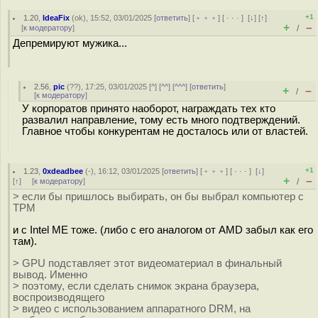
+1
1.20
,
IdeaFix
(
ok
), 15:52, 03/01/2025 [
ответить
] [
﹢﹢﹢
] [
· · ·
]
[
↓
] [
↑
]
+
–
[
к модератору
]
/
Депремируют мужика...
2.56
,
pic
(
??
), 17:25, 03/01/2025 [
^
] [
^^
] [
^^^
] [
ответить
]
+
–
/
[
к модератору
]
У корпоратов принято наоборот, награждать тех кто
развалил направление, тому есть много подтверждений.
Главное чтобы конкурентам не досталось или от властей.
+1
1.23
,
0xdeadbee
(-), 16:12, 03/01/2025 [
ответить
] [
﹢﹢﹢
] [
· · ·
]
[
↓
]
+
–
[
↑
] [
к модератору
]
/
> если бы пришлось выбирать, он бы выбрал компьютер с
TPM
и с Intel ME тоже. (либо с его аналогом от AMD забыл как его
там).
> GPU подставляет этот видеоматериал в финальный
вывод. Именно
> поэтому, если сделать снимок экрана браузера,
воспроизводящего
> видео с использованием аппаратного DRM, на