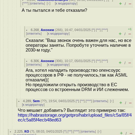
+
–
[
^^^
] [
ответить
]
[
↑
] [
к модератору
]
/
А ты пытался и тебе отказали?
+1
6.268
,
Аноним
(
266
), 16:47, 04/01/2025 [
^
] [
^^
] [
^^^
]
+
–
[
ответить
]
[
к модератору
]
/
Сказали: "Ваш звонок очень важен для нас, но все
операторы заняты. Попробуте уточнить наличие в
2030-м году."
6.306
,
Аноним
(
306
), 10:17, 05/01/2025 [
^
] [
^^
] [
^^^
]
+
–
/
[
ответить
]
[
к модератору
]
Ага, хотел наладить производство опенсоурс
процессоров в РФ - не получилось,так как ASML
отказали(((
Но предложили открыть производство в ЕС
процессов со встроенным DRM и ИИ слежением.
4.289
,
Sem
(
??
), 19:54, 04/01/2025 [
^
] [
^^
] [
^^^
] [
ответить
]
[
↑
]
+
–
/
[
к модератору
]
Что мешает добавить? Выглядит это примерно так:
https://habrastorage.org/getpro/habr/upload_files/c5a/85f/4
ec/c5a85f4ecb48ed63
2.225
,
КО
(
?
), 08:03, 04/01/2025 [
^
] [
^^
] [
^^^
] [
ответить
]
[
↑
]
+
–
/