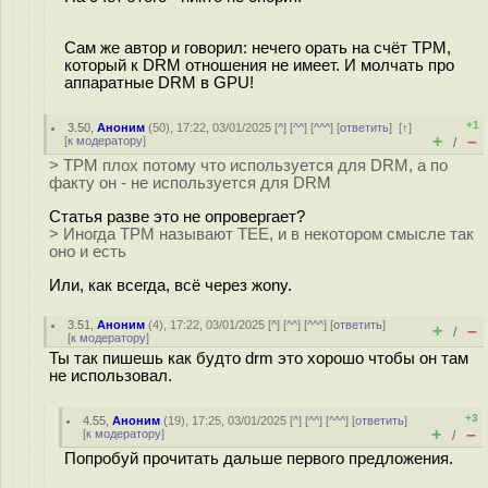
Сам же автор и говорил: нечего орать на счёт ТРМ,
который к DRM отношения не имеет. И молчать про
аппаратные DRM в GPU!
+1
3.50
,
Аноним
(
50
), 17:22, 03/01/2025 [
^
] [
^^
] [
^^^
] [
ответить
]
[
↑
]
+
–
[
к модератору
]
/
> TPM плох потому что используется для DRM, а по
факту он - не используется для DRM
Статья разве это не опровергает?
> Иногда TPM называют TEE, и в некотором смысле так
оно и есть
Или, как всегда, всё через жony.
3.51
,
Аноним
(
4
), 17:22, 03/01/2025 [
^
] [
^^
] [
^^^
] [
ответить
]
+
–
/
[
к модератору
]
Ты так пишешь как будто drm это хорошо чтобы он там
не использовал.
+3
4.55
,
Аноним
(
19
), 17:25, 03/01/2025 [
^
] [
^^
] [
^^^
] [
ответить
]
+
–
[
к модератору
]
/
Попробуй прочитать дальше первого предложения.