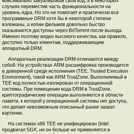
максимально завуалировав свой код, а в некоторых
случаях переместив часть функциональности на
уровень ядра. Но это не помогает и практически все
программные DRM хотя бы в некоторой степени
взломаны, а копии фильмов довольно быстро
оказываются доступны через BitTorrent после выхода.
Именно поэтому видео высокого качества, как правило,
доступно только клиентам, поддерживающим
аппаратный DRM.
Аппаратные реализации DRM отличаются между
собой. На устройствах ARM расшифровка производится
в доверенной среде исполнения (TEE, Trusted Execution
Environment), такой как ARM TrustZone. Выполняемый в
TEE код полностью изолирован от операционной
системы. При помещении кода DRM в TrustZone,
криптографические операции выполняются в области
памяти, к которой у операционной системы нет доступа,
что делает невозможным описанный ранее захват
картинки.
На системах x86 TEE не унифицирован (Intel
продвигал SGX, но он больше не применяется в