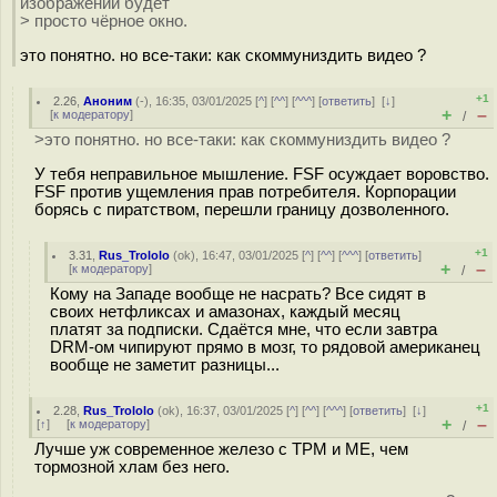
изображении будет
> просто чёрное окно.
это понятно. но все-таки: как скоммуниздить видео ?
+1
2.26
,
Аноним
(
-
), 16:35, 03/01/2025 [
^
] [
^^
] [
^^^
] [
ответить
]
[
↓
]
+
–
[
к модератору
]
/
>это понятно. но все-таки: как скоммуниздить видео ?
У тебя неправильное мышление. FSF осуждает воровство.
FSF против ущемления прав потребителя. Корпорации
борясь с пиратством, перешли границу дозволенного.
+1
3.31
,
Rus_Trololo
(
ok
), 16:47, 03/01/2025 [
^
] [
^^
] [
^^^
] [
ответить
]
+
–
[
к модератору
]
/
Кому на Западе вообще не насрать? Все сидят в
своих нетфликсах и амазонах, каждый месяц
платят за подписки. Сдаётся мне, что если завтра
DRM-ом чипируют прямо в мозг, то рядовой американец
вообще не заметит разницы...
+1
2.28
,
Rus_Trololo
(
ok
), 16:37, 03/01/2025 [
^
] [
^^
] [
^^^
] [
ответить
]
[
↓
]
+
–
[
↑
] [
к модератору
]
/
Лучше уж современное железо с TPM и ME, чем
тормозной хлам без него.