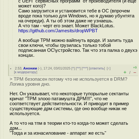
с UEFI "сервисных программ" от производителя (и еще
может кого)?
Само загрузится и установится тебе в ОС (впрочем
вроде пока только для Windows, но я думаю убунтята
на очереди). А ты об этом даже не узнаешь.
А что там - черт его знает. Может BlackLotus.
https://github.com/Jamesits/dropWPBT
А вообще ТРМ можно вайпнуть вроде. И залить туда
свои ключи, чтобы грузилась только тобой
подписанная ОС\устройство. Так что эта палка о двухэ
концах.
+9
2.53
,
Аноним
(
-
), 17:24, 03/01/2025 [
^
] [
^^
] [
^^^
] [
ответить
]
[
↑
]
+
–
[
к модератору
]
/
> TPM безопасен потому что не используется в DRM?
Логика уровня дно.
Нет. Он указывает, что некоторые тyпopылыe сектанты
кричат "TPM злооо патамушта ДРМ!!!", что не
соответствует действительности. И приводит в пример
существующие дрм системы, где оно вообще никак не
используется.
А то что на тпм в теории кто-то когда-то может сделать
дрм...
"Тогда и за изнасилование - аппарат же есть"