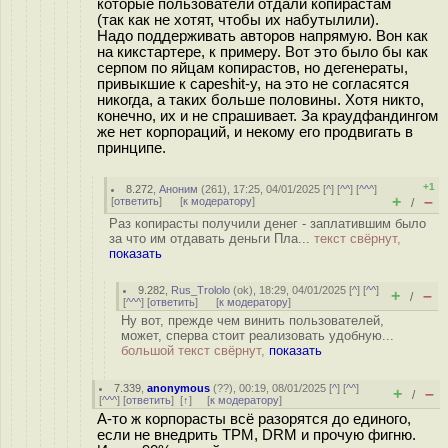
которые пользователи отдали копирастам
(так как не хотят, чтобы их набутылили).
Надо поддерживать авторов напрямую. Вон как
на кикстартере, к примеру. Вот это было бы как
серпом по яйцам копирастов, но дегенераты,
привыкшие к capeshit-у, на это не согласятся
никогда, а таких больше половины. Хотя никто,
конечно, их и не спрашивает. За краудфандингом
же нет корпораций, и некому его продвигать в
принципе.
+1
8.272
,
Аноним
(
261
), 17:25, 04/01/2025 [
^
] [
^^
] [
^^^
]
+
–
[
ответить
]
[
к модератору
]
/
Раз копирасты получили денег - заплатившим было
за что им отдавать деньги Пла...
текст свёрнут,
показать
9.282
,
Rus_Trololo
(
ok
), 18:29, 04/01/2025 [
^
] [
^^
]
+
–
/
[
^^^
] [
ответить
]
[
к модератору
]
Ну вот, прежде чем винить пользователей,
может, сперва стоит реализовать удобную...
большой текст свёрнут,
показать
7.339
,
anonymous
(
??
), 00:19, 08/01/2025 [
^
] [
^^
]
+
–
/
[
^^^
] [
ответить
]
[
↑
] [
к модератору
]
А-то ж корпорасты всё разорятся до единого,
если не внедрить TPM, DRM и прочую фигню.