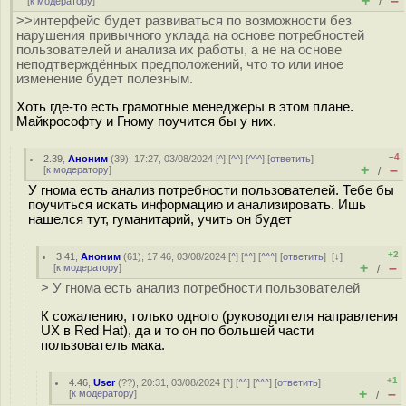
+
–
[
к модератору
]
/
>>интерфейс будет развиваться по возможности без
нарушения привычного уклада на основе потребностей
пользователей и анализа их работы, а не на основе
неподтверждённых предположений, что то или иное
изменение будет полезным.
Хоть где-то есть грамотные менеджеры в этом плане.
Майкрософту и Гному поучится бы у них.
–4
2.39
,
Аноним
(
39
), 17:27, 03/08/2024 [
^
] [
^^
] [
^^^
] [
ответить
]
+
–
[
к модератору
]
/
У гнома есть анализ потребности пользователей. Тебе бы
поучиться искать информацию и анализировать. Ишь
нашелся тут, гуманитарий, учить он будет
+2
3.41
,
Аноним
(
61
), 17:46, 03/08/2024 [
^
] [
^^
] [
^^^
] [
ответить
]
[
↓
]
+
–
[
к модератору
]
/
> У гнома есть анализ потребности пользователей
К сожалению, только одного (руководителя направления
UX в Red Hat), да и то он по большей части
пользователь мака.
+1
4.46
,
User
(
??
), 20:31, 03/08/2024 [
^
] [
^^
] [
^^^
] [
ответить
]
+
–
[
к модератору
]
/