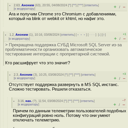
2.63
,
Аноним
(
63
), 20:55, 04/08/2024 [
^
] [
^^
] [
^^^
] [
ответить
]
+
–
/
[
к модератору
]
Ага и получим Chrome это Chromium с добавлениями,
который на blink от webkit от khtml, но нафиг это.
+1
1.2
,
Аноним
(
1
), 10:16, 03/08/2024 [
ответить
] [
﹢﹢﹢
] [
· · ·
]
[
↓
] [
↑
]
+
–
[
к модератору
]
/
> Прекращена поддержка СУБД Microsoft SQL Server из-за
проблематичности организовать автоматическое
тестирование интеграции с проприетарной системой.
Кто расшифрует что это значит?
+3
2.3
,
Аноним
(
3
), 10:25, 03/08/2024 [
^
] [
^^
] [
^^^
] [
ответить
]
+
–
[
к модератору
]
/
Отсутствует поддержка развернуть в MS SQL инстанс.
Сложно тестировать. Решили отказаться.
–7
3.16
,
нах.
(
?
), 11:54, 03/08/2024 [
^
] [
^^
] [
^^^
] [
ответить
]
+
–
[
к модератору
]
/
Причем по данным телеметрии пользователей подобных
конфигураций ровно ноль. Потому что они умеют
отключать телеметрию.