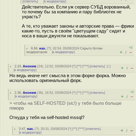
[
ответить
]
[
к модератору
]
Действительно. Если уж сервер СУБД ворованный,
то почему бы за компанию и пару библиотек не
украсть?
А те, кто уважает законы и авторские права — фрики
какие-то, пусть в своём "цветущем саду" сидят и
носа в ваши джунгли не показывают.
+2
6.84
,
нах.
(
?
), 02:54, 05/08/2024
Скрыто ботом-
+
–
модератором
[
к модератору
]
/
2.24
,
Аноним
(
24
), 12:52, 03/08/2024 [
^
] [
^^
] [
^^^
] [
ответить
]
[
↑
]
+
–
/
[
к модератору
]
Но ведь иначе нет смысла в этом форке форка. Можно
использовать оригинальный форк.
+2
2.36
,
Аноним
(
36
), 16:52, 03/08/2024 [
^
] [
^^
] [
^^^
] [
ответить
]
+
–
[
к модератору
]
/
> чтобы на SELF-HOSTED (sic!) у тебя было больше
гемора
Откуда у тебя на self-hosted mssql?
3.47
,
нах.
(
?
), 20:31, 03/08/2024 [
^
] [
^^
] [
^^^
] [
ответить
]
+
–
/
[
к модератору
]