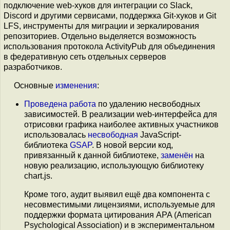
подключение web-хуков для интеграции со Slack,
Discord и другими сервисами, поддержка Git-хуков и Git
LFS, инструменты для миграции и зеркалирования
репозиториев. Отдельно выделяется возможность
использования протокола ActivityPub для объединения
в федеративную сеть отдельных серверов
разработчиков.
Основные
изменения
:
Проведена работа
по удалению несвободных
зависимостей. В реализации web-интерфейса для
отрисовки графика наиболее активных участников
использовалась
несвободная
JavaScript-
библиотека
GSAP
. В новой версии код,
привязанный к данной библиотеке,
заменён
на
новую реализацию, использующую библиотеку
chart.js.
Кроме того, аудит выявил ещё два компонента c
несовместимыми лицензиями, используемые для
поддержки формата цитирования APA (American
Psychological Association) и в экспериментальном