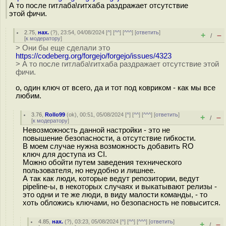
А то после гитлаба\гитхаба раздражает отсутствие
этой фичи.
2.75
,
нах.
(
?
), 23:54, 04/08/2024 [
^
] [
^^
] [
^^^
] [
ответить
]
+
–
/
[
к модератору
]
> Они бы еще сделали это
https://codeberg.org/forgejo/forgejo/issues/4323
> А то после гитлаба\гитхаба раздражает отсутствие этой
фичи.
о, один ключ от всего, да и тот под ковриком - как мы все
любим.
3.76
,
Rollo99
(
ok
), 00:51, 05/08/2024 [
^
] [
^^
] [
^^^
] [
ответить
]
+
–
/
[
к модератору
]
Невозможность данной настройки - это не
повышение безопасности, а отсутствие гибкости.
В моем случае нужна возможность добавить RO
ключ для доступа из CI.
Можно обойти путем заведения технического
пользователя, но неудобно и лишнее.
А так как люди, которые ведут репозитории, ведут
pipeline-ы, в некоторых случаях и выкатывают релизы -
это одни и те же люди, в виду малости команды, - то
хоть обложись ключами, но безопасность не повысится.
4.85
,
нах.
(
?
), 03:23, 05/08/2024 [
^
] [
^^
] [
^^^
] [
ответить
]
+
–
/