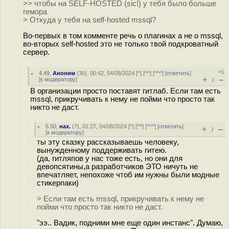
>> чтобы на SELF-HOSTED (sic!) у тебя было больше
гемора
> Откуда у тебя на self-hosted mssql?
Во-первых в том комменте речь о плагинах а не о mssql,
во-вторых self-hosted это не только твой подкроватный
сервер.
+1
4.49
,
Аноним
(
36
), 00:42, 04/08/2024 [
^
] [
^^
] [
^^^
] [
ответить
]
+
–
[
к модератору
]
/
В организации просто поставят гитлаб. Если там есть
mssql, прикручивать к нему не пойми что просто так
никто не даст.
5.50
,
нах.
(
?
), 01:27, 04/08/2024 [
^
] [
^^
] [
^^^
] [
ответить
]
+
–
/
[
к модератору
]
ты эту сказку рассказываешь человеку,
вынужденному поддерживать гитею.
(да, гитляпов у нас тоже есть, но они для
девопсятины,а разработчиков ЭТО ничуть не
впечатляет, непохоже чтоб им нужны были модные
стикерпаки)
> Если там есть mssql, прикручивать к нему не
пойми что просто так никто не даст.
"ээ.. Вадик, подними мне еще один инстанс". Думаю,