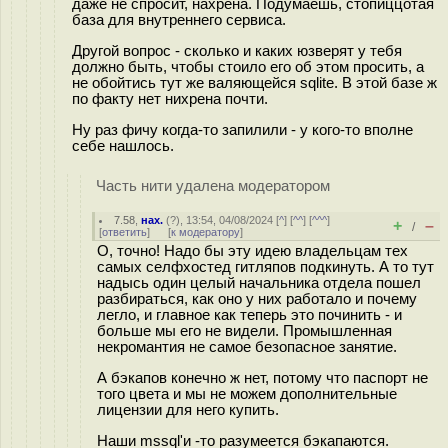
даже не спросит, нахрена. Подумаешь, стопиццотая
база для внутреннего сервиса.
Другой вопрос - сколько и каких юзверят у тебя
должно быть, чтобы стоило его об этом просить, а
не обойтись тут же валяющейся sqlite. В этой базе ж
по факту нет нихрена почти.
Ну раз фичу когда-то запилили - у кого-то вполне
себе нашлось.
Часть нити удалена модератором
7.58
,
нах.
(
?
), 13:54, 04/08/2024 [
^
] [
^^
] [
^^^
]
+
–
/
[
ответить
]
[
к модератору
]
О, точно! Надо бы эту идею владельцам тех
самых селфхостед гитляпов подкинуть. А то тут
надысь один целый начальника отдела пошел
разбираться, как оно у них работало и почему
легло, и главное как теперь это починить - и
больше мы его не видели. Промышленная
некромантия не самое безопасное занятие.
А бэкапов конечно ж нет, потому что паспорт не
того цвета и мы не можем дополнительные
лицензии для него купить.
Наши mssql'и -то разумеется бэкапаются.