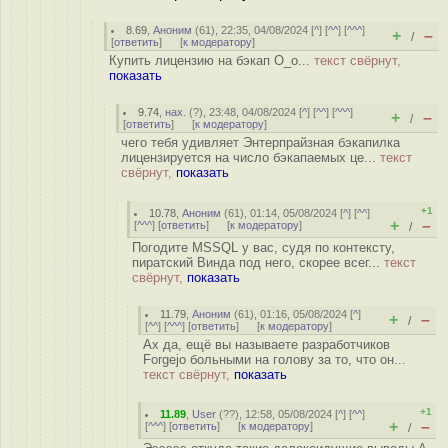
8.69
,
Аноним
(
61
), 22:35, 04/08/2024 [
^
] [
^^
] [
^^^
]
+
–
/
[
ответить
]
[
к модератору
]
Купить лицензию на бэкап O_o...
текст свёрнут,
показать
9.74
,
нах.
(
?
), 23:48, 04/08/2024 [
^
] [
^^
] [
^^^
]
+
–
/
[
ответить
]
[
к модератору
]
чего тебя удивляет Энтерпрайзная бэкапилка
лицензируется на число бэкапаемых це...
текст
свёрнут,
показать
+1
10.78
,
Аноним
(
61
), 01:14, 05/08/2024 [
^
] [
^^
]
+
–
[
^^^
] [
ответить
]
[
к модератору
]
/
Погодите MSSQL у вас, судя по контексту,
пиратский Винда под него, скорее всег...
текст
свёрнут,
показать
11.79
,
Аноним
(
61
), 01:16, 05/08/2024 [
^
]
+
–
/
[
^^
] [
^^^
] [
ответить
]
[
к модератору
]
Ах да, ещё вы называете разработчиков
Forgejo больными на голову за то, что он...
текст свёрнут,
показать
+1
11.89
,
User
(
??
), 12:58, 05/08/2024 [
^
] [
^^
]
+
–
[
^^^
] [
ответить
]
[
к модератору
]
/