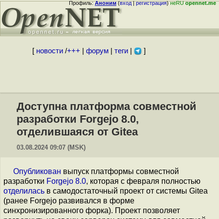
Профиль:
Аноним
(
вход
|
регистрация
)
неRU
opennet.me
[
новости
/
+++
|
форум
|
теги
|
]
Доступна платформа совместной
разработки Forgejo 8.0,
отделившаяся от Gitea
03.08.2024 09:07 (MSK)
Опубликован
выпуск платформы совместной
разработки
Forgejo 8.0
, которая с февраля полностью
отделилась
в самодостаточный проект от системы Gitea
(ранее Forgejo развивался в форме
синхронизированного форка). Проект позволяет