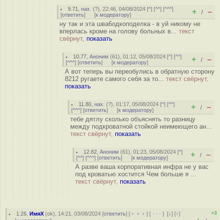
9.71
,
нах.
(
?
), 22:46, 04/08/2024 [
^
] [
^^
] [
^^^
]
+
–
/
[
ответить
]
[
к модератору
]
ну так и эта шва6одкоподелка - в уй никому не
вперлась кроме на голову больных в...
текст
свёрнут,
показать
10.77
,
Аноним
(
61
), 01:12, 05/08/2024 [
^
] [
^^
]
+
–
/
[
^^^
] [
ответить
]
[
к модератору
]
А вот теперь вы переобулись в обратную сторону
8212 ругаете самого себя за то...
текст свёрнут,
показать
11.80
,
нах.
(
?
), 01:17, 05/08/2024 [
^
] [
^^
]
+
–
/
[
^^^
] [
ответить
]
[
к модератору
]
тебе дятлу сколько объяснять то разницу
между подкроватной стойкой неимеющего ан...
текст свёрнут,
показать
12.82
,
Аноним
(
61
), 01:23, 05/08/2024 [
^
]
+
–
/
[
^^
] [
^^^
] [
ответить
]
[
к модератору
]
А разве ваша корпоративная инфра не у вас
под кроватью хостится Чем больше я ...
текст свёрнут,
показать
+3
1.26
,
ИмяХ
(
ok
), 14:21, 03/08/2024 [
ответить
] [
﹢﹢﹢
] [
· · ·
]
[
↓
] [
↑
]