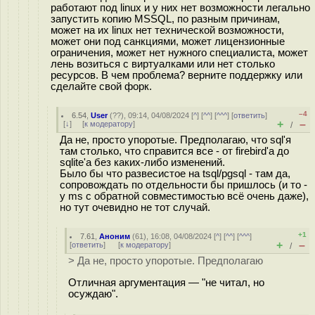
работают под linux и у них нет возможности легально
запустить копию MSSQL, по разным причинам,
может на их linux нет технической возможности,
может они под санкциями, может лицензионные
ограничения, может нет нужного специалиста, может
лень возиться с виртуалками или нет столько
ресурсов. В чем проблема? верните поддержку или
сделайте свой форк.
–4
6.54
,
User
(
??
), 09:14, 04/08/2024 [
^
] [
^^
] [
^^^
] [
ответить
]
+
–
[
↓
] [
к модератору
]
/
Да не, просто упоротые. Предполагаю, что sql'я
там столько, что справится все - от firebird'а до
sqlite'а без каких-либо изменений.
Было бы что развесистое на tsql/pgsql - там да,
сопровождать по отдельности бы пришлось (и то -
у ms с обратной совместимостью всё очень даже),
но тут очевидно не тот случай.
+1
7.61
,
Аноним
(
61
), 16:08, 04/08/2024 [
^
] [
^^
] [
^^^
]
+
–
[
ответить
]
[
к модератору
]
/
> Да не, просто упоротые. Предполагаю
Отличная аргументация — "не читал, но
осуждаю".