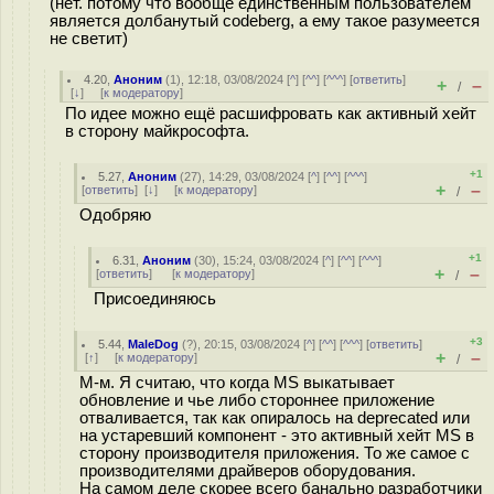
(нет. потому что вообще единственным пользователем
является долбанутый codeberg, а ему такое разумеется
не светит)
4.20
,
Аноним
(
1
), 12:18, 03/08/2024 [
^
] [
^^
] [
^^^
] [
ответить
]
+
–
/
[
↓
] [
к модератору
]
По идее можно ещё расшифровать как активный хейт
в сторону майкрософта.
+1
5.27
,
Аноним
(
27
), 14:29, 03/08/2024 [
^
] [
^^
] [
^^^
]
+
–
[
ответить
]
[
↓
] [
к модератору
]
/
Одобряю
+1
6.31
,
Аноним
(
30
), 15:24, 03/08/2024 [
^
] [
^^
] [
^^^
]
+
–
[
ответить
]
[
к модератору
]
/
Присоединяюсь
+3
5.44
,
MaleDog
(
?
), 20:15, 03/08/2024 [
^
] [
^^
] [
^^^
] [
ответить
]
+
–
[
↑
] [
к модератору
]
/
М-м. Я считаю, что когда MS выкатывает
обновление и чье либо стороннее приложение
отваливается, так как опиралось на deprecated или
на устаревший компонент - это активный хейт MS в
сторону производителя приложения. То же самое с
производителями драйверов оборудования.
На самом деле скорее всего банально разработчики