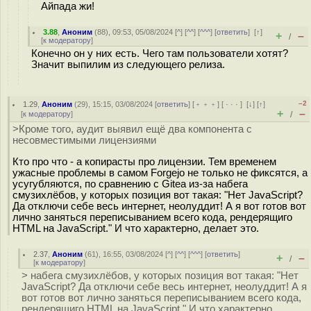
Айпада жи!
3.88
,
Аноним
(
88
), 09:53, 05/08/2024 [
^
] [
^^
] [
^^^
] [
ответить
]
[
↑
]
+
–
/
[
к модератору
]
Конечно он у них есть. Чего там пользователи хотят?
Значит выпилим из следующего релиза.
–2
1.29
,
Аноним
(
29
), 15:15, 03/08/2024 [
ответить
] [
﹢﹢﹢
] [
· · ·
]
[
↓
] [
↑
]
+
–
[
к модератору
]
/
>Кроме того, аудит выявил ещё два компонента c
несовместимыми лицензиями
Кто про что - а копирасты про лицензии. Тем временем
ужасные проблемы в самом Forgejo не только не фиксятся, а
усугубляются, по сравнению с Gitea из-за набега
смузихлёбов, у которых позиция вот такая: "Нет JavaScript?
Да отключи себе весь интернет, неолуддит! А я вот готов вот
лично заняться переписыванием всего кода, рендерящиго
HTML на JavaScript." И что характерно, делает это.
2.37
,
Аноним
(
61
), 16:55, 03/08/2024 [
^
] [
^^
] [
^^^
] [
ответить
]
+
–
/
[
к модератору
]
> набега смузихлёбов, у которых позиция вот такая: "Нет
JavaScript? Да отключи себе весь интернет, неолуддит! А я
вот готов вот лично заняться переписыванием всего кода,
рендерящиго HTML на JavaScript." И что характерно,