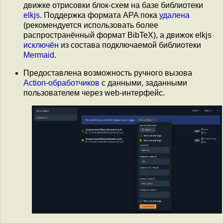
движке отрисовки блок-схем на базе библиотеки
elkjs
. Поддержка формата APA пока
удалена
(рекомендуется использовать более
распространённый формат BibTeX), а движок elkjs
исключён
из состава подключаемой библиотеки
Mermaid
.
Предоставлена возможность ручного вызова
Action-обработчиков
c данными, заданными
пользователем через web-интерфейс.