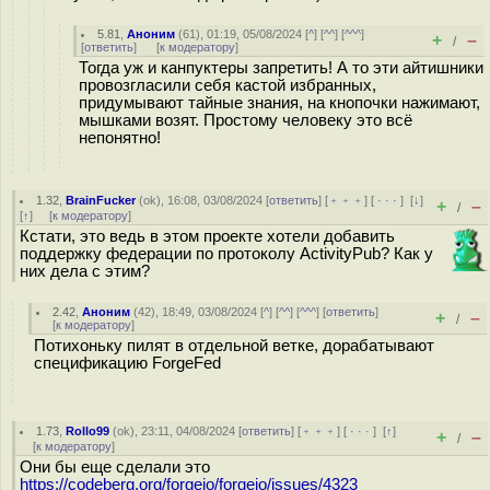
5.81
,
Аноним
(
61
), 01:19, 05/08/2024 [
^
] [
^^
] [
^^^
]
+
–
/
[
ответить
]
[
к модератору
]
Тогда уж и канпуктеры запретить! А то эти айтишники
провозгласили себя кастой избранных,
придумывают тайные знания, на кнопочки нажимают,
мышками возят. Простому человеку это всё
непонятно!
1.32
,
BrainFucker
(
ok
), 16:08, 03/08/2024 [
ответить
] [
﹢﹢﹢
] [
· · ·
]
[
↓
]
+
–
/
[
↑
] [
к модератору
]
Кстати, это ведь в этом проекте хотели добавить
поддержку федерации по протоколу ActivityPub? Как у
них дела с этим?
2.42
,
Аноним
(
42
), 18:49, 03/08/2024 [
^
] [
^^
] [
^^^
] [
ответить
]
+
–
/
[
к модератору
]
Потихоньку пилят в отдельной ветке, дорабатывают
спецификацию ForgeFed
1.73
,
Rollo99
(
ok
), 23:11, 04/08/2024 [
ответить
] [
﹢﹢﹢
] [
· · ·
]
[
↑
]
+
–
/
[
к модератору
]
Они бы еще сделали это
https://codeberg.org/forgejo/forgejo/issues/4323