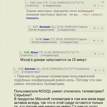
–1
8.62
,
User
(
??
), 17:19, 04/08/2024 [
^
] [
^^
] [
^^^
]
+
–
[
ответить
]
[
к модератору
]
/
Знание некоторых принципов легко возмещает
незнание некоторых фактов - но вы ...
текст свёрнут,
показать
9.67
,
Аноним
(
61
), 22:26, 04/08/2024
Скрыто
+
–
/
ботом-модератором
[
к модератору
]
10.86
,
User
(
??
), 05:40, 05/08/2024
Скрыто
+
–
/
ботом-модератором
[
к модератору
]
6.91
,
Илья
(
??
), 12:48, 08/08/2024 [
^
] [
^^
] [
^^^
]
+
–
/
[
ответить
]
[
↑
] [
к модератору
]
Mssql в докере запускается за 15 минут.
4.33
,
Аноним
(
61
), 16:10, 03/08/2024 [
^
] [
^^
] [
^^^
] [
ответить
]
+
–
/
[
↑
] [
к модератору
]
> Причем по данным телеметрии пользователей
подобных конфигураций ровно ноль. Потому что они
умеют отключать телеметрию.
Пользователи MSSQL умеют отключать телеметрию?
Серьёзно?
В продуктах Misrosoft телеметрия в том или ином виде
активна всегда, так что в этой среде остаются только
те, кто против неё ничего не имеет ("а нам от этого