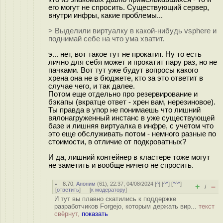
его могут не спросить. Существующий сервер,
внутри инфры, какие проблемы...
> Выделили виртуалку в какой-нибудь vsphere и
поднимай себе на что ума хватит.
э... нет, вот такое тут не прокатит. Ну то есть
лично для себя может и прокатит пару раз, но не
пачками. Вот тут уже будут вопросы какого
хрена она не в бюджете, кто за это ответит в
случае чего, и так далее.
Потом еще отдельно про резервирование и
бэкапы (вкратце ответ - хрен вам, нерезиновое).
Ты правда в упор не понимаешь что лишний
вялонагруженный инстанс в уже существующей
базе и лишняя виртуалка в инфре, с учетом что
это еще обслуживать потом - немного разные по
стоимости, в отличие от подкроватных?
И да, лишний контейнер в кластере тоже могут
не заметить и вообще ничего не спросить.
8.70
,
Аноним
(
61
), 22:37, 04/08/2024 [
^
] [
^^
] [
^^^
]
+
–
/
[
ответить
]
[
к модератору
]
И тут вы плавно скатились к поддержке
разработчиков Forgejo, которым держать вир...
текст
свёрнут,
показать