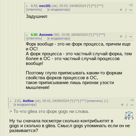
+2
6.53
,
noc101
(
ok
), 05:53, 04/08/2024 [
^
] [
^^
] [
^^^
]
+
–
[
ответить
]
[
к модератору
]
/
Задушнил
6.90
,
Аноним
(
90
), 15:08, 06/08/2024 [
^
] [
^^
] [
^^^
]
+
–
/
[
ответить
]
[
к модератору
]
Форк вообще - это не форк процесса, причем еще
и ОС!
А форк процесса - это частный случай форка, тем
более в ОС - это частный случай процессов
вообще!
Поэтому глупо приписывать каким-то форкам
свойства форков процессов в ОС,
такое приписывание лишь признак узости
мышления!
+1
2.51
,
Axifive
(
ok
), 05:01, 04/08/2024 [
^
] [
^^
] [
^^^
] [
ответить
]
[
↑
]
+
–
[
к модератору
]
/
> То что gitea это форк gogs ни слова.
Ну ты сначала посмотри сколько контрибьютят в
gogs и сколько в gitea. Смысл gogs упоминать если он не
развивается?