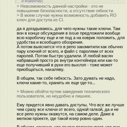
[
к модератору
]
> Невозможность данной настройки - это не
повышение безопасности, а отсутствие гибкости.
> В моем случае нужна возможность добавить RO
ключ для доступа из CI.
да я догадываюсь, для чего нужны такие ключи. Там
вон в конце обсуждения в issue предложили вообще
всю коробочку еще и не под а на коврик положить, для
удобства и всеобщего обозрения.
А потом выяснится что в репо закомитили как обычно
пару ключей от всего, и файл с паролями от всех
паролей. Потом быстро удалили. И любой васян
набравший просто ps внутри контейнера или как-то
еще получивший в руки его выхлоп - тоже может
приобщаться, нахаляву.
В общем, так себе гибкость. Зато думать не надо,
ключи какие-то, хранить их еще где-то...
> Можно обойти путем заведения технического
пользователя, но неудобно и лишнее.
Ему придется явно давать доступы. Что все же лучше
чем сразу все ключи от всего, одной галкой, да и не
все репо нужны окажутся, на самом деле. Даже в
мелком проекте, где такой юзер ровно один.