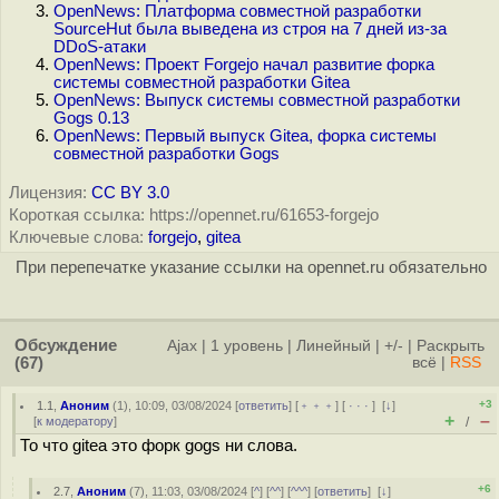
OpenNews: Платформа совместной разработки
SourceHut была выведена из строя на 7 дней из-за
DDoS-атаки
OpenNews: Проект Forgejo начал развитие форка
системы совместной разработки Gitea
OpenNews: Выпуск системы совместной разработки
Gogs 0.13
OpenNews: Первый выпуск Gitea, форка системы
совместной разработки Gogs
Лицензия:
CC BY 3.0
Короткая ссылка: https://opennet.ru/61653-forgejo
Ключевые слова:
forgejo
,
gitea
При перепечатке указание ссылки на opennet.ru обязательно
Обсуждение
Ajax
|
1 уровень
|
Линейный
|
+/-
|
Раскрыть
(67)
всё
|
RSS
+3
1.1
,
Аноним
(
1
), 10:09, 03/08/2024 [
ответить
] [
﹢﹢﹢
] [
· · ·
]
[
↓
]
+
–
[
к модератору
]
/
То что gitea это форк gogs ни слова.
+6
2.7
,
Аноним
(
7
), 11:03, 03/08/2024 [
^
] [
^^
] [
^^^
] [
ответить
]
[
↓
]