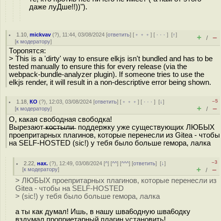
даже луДше!!))").
1.10
,
mickvav
(
?
), 11:44, 03/08/2024 [
ответить
] [
﹢﹢﹢
] [
· · ·
]
[
↑
]
+
–
/
[
к модератору
]
Торопятся:
> This is a 'dirty' way to ensure elkjs isn't bundled and has to be
tested manually to ensure this for every release (via the
webpack-bundle-analyzer plugin). If someone tries to use the
elkjs render, it will result in a non-descriptive error being shown.
–5
1.18
,
КО
(
?
), 12:03, 03/08/2024 [
ответить
] [
﹢﹢﹢
] [
· · ·
]
[
↓
]
+
–
[
к модератору
]
/
О, какая свободная свободка!
Вырезают ̶к̶о̶с̶т̶ы̶л̶и̶ поддержку уже существующих ЛЮБЫХ
проепритарных плагинов, которые перенесли из Gitea - чтобы
на SELF-HOSTED (sic!) у тебя было больше гемора, лалка
–3
2.22
,
нах.
(
?
), 12:49, 03/08/2024 [
^
] [
^^
] [
^^^
] [
ответить
]
[
↓
]
+
–
[
к модератору
]
/
> ЛЮБЫХ проепритарных плагинов, которые перенесли из
Gitea - чтобы на SELF-HOSTED
> (sic!) у тебя было больше гемора, лалка
а ты как думал! Ишь, в нашу шва6одную шва6одку
вздумал проприетарный плагин установить!