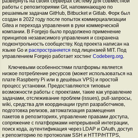
развернуть на своих серверах систему для совместной
работы с репозиториями Git, напоминающую по
решаемым задачам GitHub, Bitbucket и Gitlab. Форк был
создан в 2022 году после попыток коммерциализации
Gitea и перехода управления в руки коммерческой
компании. В Forgejo было продолжено применение
принципов независимого управления и сохранена
подконтрольность сообществу. Код проекта написан на
языке Go и
распространяется
под лицензией MIT. Под
управлением Forgejo работает хостинг
Codeberg.org
.
Ключевыми особенностями платформы является
низкое потребление ресурсов (может использоваться на
плате Raspberry Pi или в дешёвых VPS) и простой
процесс установки. Предоставляются типовые
возможности работы с проектами, такие как управление
задачами, отслеживание проблем (issues), pull-запросы,
wiki, средства для координации групп разработчиков,
подготовка релизов, автоматизация размещения
пакетов в репозиториях, управление правами доступа,
сопряжение с платформами непрерывной интеграции,
поиск кода, аутентификация через LDAP и OAuth, доступ
к репозиторию по протоколам SSH и HTTP/HTTPS,