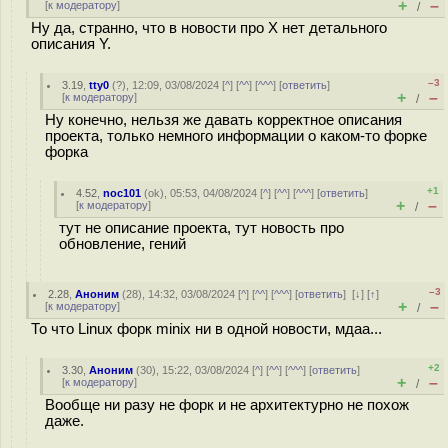
+
–
[
к модератору
]
/
Ну да, странно, что в новости про X нет детального
описания Y.
–3
3.19
,
tty0
(
?
), 12:09, 03/08/2024 [
^
] [
^^
] [
^^^
] [
ответить
]
+
–
[
к модератору
]
/
Ну конечно, нельзя же давать корректное описания
проекта, только немного информации о каком-то форке
форка
+1
4.52
,
noc101
(
ok
), 05:53, 04/08/2024 [
^
] [
^^
] [
^^^
] [
ответить
]
+
–
[
к модератору
]
/
тут не описание проекта, тут новость про
обновление, гений
–3
2.28
,
Аноним
(
28
), 14:32, 03/08/2024 [
^
] [
^^
] [
^^^
] [
ответить
]
[
↓
] [
↑
]
+
–
[
к модератору
]
/
То что Linux форк minix ни в одной новости, мдаа...
+2
3.30
,
Аноним
(
30
), 15:22, 03/08/2024 [
^
] [
^^
] [
^^^
] [
ответить
]
+
–
[
к модератору
]
/
Вообще ни разу не форк и не архитектурно не похож
даже.