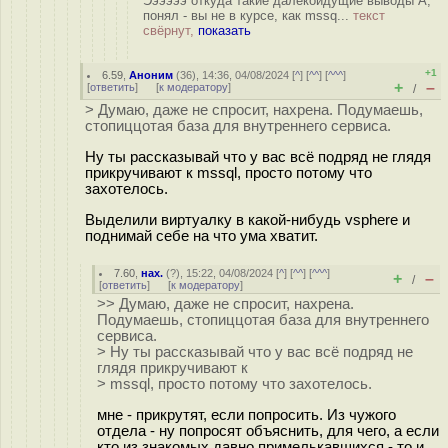
Ээээээ откуда такие далекоидущие выводы А,
понял - вы не в курсе, как mssq...
текст
свёрнут,
показать
+1
6.59
,
Аноним
(
36
), 14:36, 04/08/2024 [
^
] [
^^
] [
^^^
]
+
–
[
ответить
]
[
к модератору
]
/
> Думаю, даже не спросит, нахрена. Подумаешь,
стопиццотая база для внутреннего сервиса.
Ну ты рассказывай что у вас всё подряд не глядя
прикручивают к mssql, просто потому что
захотелось.
Выделили виртуалку в какой-нибудь vsphere и
поднимай себе на что ума хватит.
7.60
,
нах.
(
?
), 15:22, 04/08/2024 [
^
] [
^^
] [
^^^
]
+
–
/
[
ответить
]
[
к модератору
]
>> Думаю, даже не спросит, нахрена.
Подумаешь, стопиццотая база для внутреннего
сервиса.
> Ну ты рассказывай что у вас всё подряд не
глядя прикручивают к
> mssql, просто потому что захотелось.
мне - прикрутят, если попросить. Из чужого
отдела - ну попросят объяснить, для чего, а если
кто из знакомых давно примелькавшихся - то и