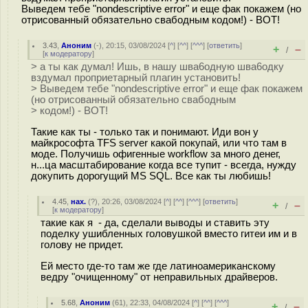
Выведем тебе "nondescriptive error" и еще фак покажем (но
отрисованный обязательно свабодным кодом!) - ВОТ!
3.43
,
Аноним
(
-
), 20:15, 03/08/2024 [
^
] [
^^
] [
^^^
] [
ответить
]
+
–
/
[
к модератору
]
> а ты как думал! Ишь, в нашу шва6одную шва6одку
вздумал проприетарный плагин установить!
> Выведем тебе "nondescriptive error" и еще фак покажем
(но отрисованный обязательно свабодным
> кодом!) - ВОТ!
Такие как ты - только так и понимают. Иди вон у
майкрософта TFS server какой покупай, или что там в
моде. Получишь офигенные workflow за много денег,
н...ца масштабирование когда все тупит - всегда, нужду
докупить дорогущий MS SQL. Все как ты любишь!
4.45
,
нах.
(
?
), 20:26, 03/08/2024 [
^
] [
^^
] [
^^^
] [
ответить
]
+
–
/
[
к модератору
]
такие как я - да, сделали выводы и ставить эту
поделку ушибленных головушкой вместо гитеи им и в
голову не придет.
Ей место где-то там же где латиноамериканскому
ведру "очищенному" от неправильных драйверов.
5.68
,
Аноним
(
61
), 22:33, 04/08/2024 [
^
] [
^^
] [
^^^
]
+
–
/