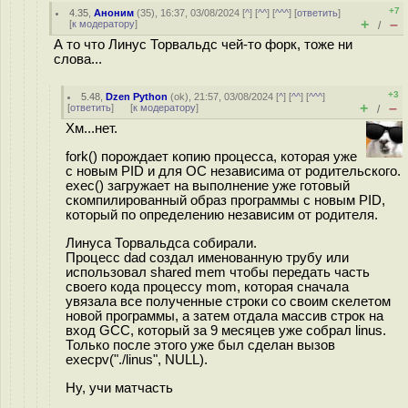
+7
4.35
,
Аноним
(
35
), 16:37, 03/08/2024 [
^
] [
^^
] [
^^^
] [
ответить
]
+
–
[
к модератору
]
/
А то что Линус Торвальдс чей-то форк, тоже ни
слова...
+3
5.48
,
Dzen Python
(
ok
), 21:57, 03/08/2024 [
^
] [
^^
] [
^^^
]
+
–
[
ответить
]
[
к модератору
]
/
Хм...нет.
fork() порождает копию процесса, которая уже
с новым PID и для ОС независима от родительского.
exec() загружает на выполнение уже готовый
скомпилированный образ программы с новым PID,
который по определению независим от родителя.
Линуса Торвальдса собирали.
Процесс dad создал именованную трубу или
использовал shared mem чтобы передать часть
своего кода процессу mom, которая сначала
увязала все полученные строки со своим скелетом
новой программы, а затем отдала массив строк на
вход GCC, который за 9 месяцев уже собрал linus.
Только после этого уже был сделан вызов
execpv("./linus", NULL).
Ну, учи матчасть