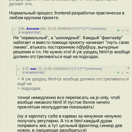
делает это.
Нормальный процесс frontend-разработки практически в
любом крупном проекте.
3.65
,
Аноним
(
65
), 21:18, 04/08/2024 [
^
] [
^^
] [
^^^
] [
ответить
]
+
–
/
[
к модератору
]
Не "нормальный", а "шизоидный". Каждый "фантазёр"
набегает и вместо помощи проекту начинает "гнуть свою
линию", втыкать постороннюю п@p@шу, вычурные
решения и т.п. Не нужно это! А уж уродец html+js вообще
должен отстреливаться ещё на подходах.
–1
4.72
,
нах.
(
?
), 22:50, 04/08/2024 [
^
] [
^^
] [
^^^
] [
ответить
]
+
–
[
к модератору
]
/
> А уж уродец html+js вообще должен отстреливаться
ещё на
> подходах.
точна! немедленно все переписать на js-only, чтоб
вообще никакого html! И пустое белое ничего
проклятым неолуддитам показывать!
(ну и зарплату себе в карман за ненужное ненужно
получать регулярно. А то ж html каждый дурак
поправить мог, а тут цельный фронтенд синиор дев
нужон, в лапшекоде разобраться)