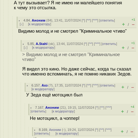
А тут вызывает? Я не имею ни малейшего понятия
к чему это отсылка.
+1
4.84
,
Аноним
(
84
), 13:41, 11/07/2024 [
^
] [
^^
] [
^^^
] [
ответить
]
+
–
[
↓
] [
к модератору
]
/
Видимо молод и не смотрел "Криминальное чтиво"
+1
5.85
,
A.Stahl
(
ok
), 13:44, 11/07/2024 [
^
] [
^^
] [
^^^
] [
ответить
]
+
–
[
↓
] [
к модератору
]
/
> Видимо молод и не смотрел "Криминальное
чтиво"
Я видел это кино. Но даже сейчас, когда ты сказал
что именно вспоминать, я не помню никаких Зедов.
6.157
,
Ахз
(
?
), 17:35, 11/07/2024 [
^
] [
^^
] [
^^^
] [
ответить
]
+
–
/
[
к модератору
]
У Зеда ещё мотоцикл был
+4
7.167
,
Аноним
(
21
), 19:15, 11/07/2024 [
^
] [
^^
] [
^^^
]
+
–
[
ответить
]
[
к модератору
]
/
Не мотоцикл, а чоппер!
8.169
,
Аноним
(
-
), 19:24, 11/07/2024 [
^
] [
^^
] [
^^^
]
+
–
/
[
ответить
]
[
к модератору
]