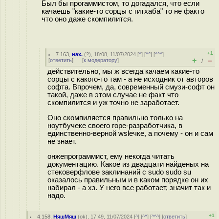
Был бы прогаммистом, то догадался, что если
качаешь "какие-то сорцы с гитхаба" то не факто
что оно даже скомпилится.
+1
7.163
,
нах.
(
?
), 18:08, 11/07/2024 [
^
] [
^^
] [
^^^
]
+
–
[
ответить
]
[
к модератору
]
/
действительно, мы ж всегда качаем какие-то
сорцы с какого-то там - а не исходник от авторов
софта. Впрочем, да, современный смузи-софт он
такой, даже в этом случае не факт что
скомпилится и уж точно не заработает.
Оно скомпиляется правильно только на
ноутбучеке своего горе-разработчика, в
единственно-верной wslечке, а почему - он и сам
не знает.
онжепрограммист, ему некогда читать
документацию. Какое из двадцати найденых на
стековерфлове заклинаний с sudo sudo su
оказалось правильным и в каком порядке он их
набирал - а хз. У него все работает, значит так и
надо.
+1
4.158
,
НяшМяш
(
ok
), 17:49, 11/07/2024 [
^
] [
^^
] [
^^^
] [
ответить
]