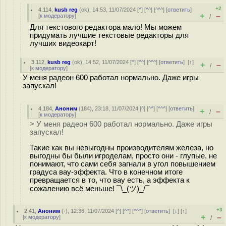
+2
4.114
,
kusb reg
(
ok
), 14:53, 11/07/2024 [
^
] [
^^
] [
^^^
] [
ответить
]
+
–
[
к модератору
]
/
Для текстового редактора мало! Мы можем
придумать лучшие текстовые редакторы для
лучших видеокарт!
3.112
,
kusb reg
(
ok
), 14:52, 11/07/2024 [
^
] [
^^
] [
^^^
] [
ответить
]
[
↑
]
+
–
/
[
к модератору
]
У меня радеон 600 работал нормально. Даже игры
запускал!
4.184
,
Аноним
(
184
), 23:18, 11/07/2024 [
^
] [
^^
] [
^^^
] [
ответить
]
+
–
/
[
к модератору
]
> У меня радеон 600 работал нормально. Даже игры
запускал!
Такие как вы невыгодны производителям железа, но
выгодны бы были игроделам, просто они - глупые, не
понимают, что сами себя загнали в угол повышением
градуса вау-эффекта. Что в конечном итоге
превращается в то, что вау есть, а эффекта к
сожалению всё меньше! ¯\_(ツ)_/¯
+3
2.41
,
Аноним
(
-
), 12:36, 11/07/2024 [
^
] [
^^
] [
^^^
] [
ответить
]
[
↓
] [
↑
]
+
–
[
к модератору
]
/