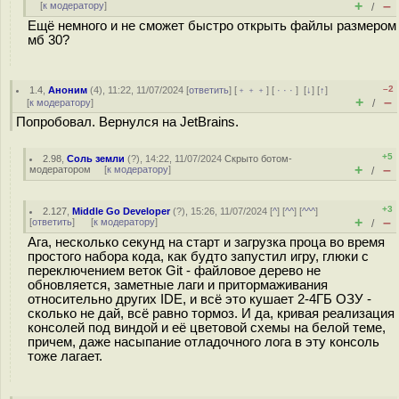
+
–
[
к модератору
]
/
Ещё немного и не сможет быстро открыть файлы размером
мб 30?
–2
1.4
,
Аноним
(
4
), 11:22, 11/07/2024 [
ответить
] [
﹢﹢﹢
] [
· · ·
]
[
↓
] [
↑
]
+
–
[
к модератору
]
/
Попробовал. Вернулся на JetBrains.
+5
2.98
,
Соль земли
(
?
), 14:22, 11/07/2024
Скрыто ботом-
+
–
модератором
[
к модератору
]
/
+3
2.127
,
Middle Go Developer
(
?
), 15:26, 11/07/2024 [
^
] [
^^
] [
^^^
]
+
–
[
ответить
]
[
к модератору
]
/
Ага, несколько секунд на старт и загрузка проца во время
простого набора кода, как будто запустил игру, глюки с
переключением веток Git - файловое дерево не
обновляется, заметные лаги и притормаживания
относительно других IDE, и всё это кушает 2-4ГБ ОЗУ -
сколько не дай, всё равно тормоз. И да, кривая реализация
консолей под виндой и её цветовой схемы на белой теме,
причем, даже насыпание отладочного лога в эту консоль
тоже лагает.