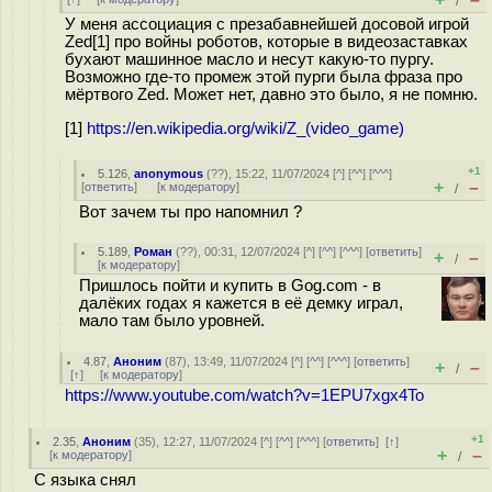
/
У меня ассоциация с презабавнейшей досовой игрой
Zed[1] про войны роботов, которые в видеозаставках
бухают машинное масло и несут какую-то пургу.
Возможно где-то промеж этой пурги была фраза про
мёртвого Zed. Может нет, давно это было, я не помню.
[1]
https://en.wikipedia.org/wiki/Z_(video_game)
+1
5.126
,
anonymous
(
??
), 15:22, 11/07/2024 [
^
] [
^^
] [
^^^
]
+
–
[
ответить
]
[
к модератору
]
/
Вот зачем ты про напомнил ?
5.189
,
Роман
(
??
), 00:31, 12/07/2024 [
^
] [
^^
] [
^^^
] [
ответить
]
+
–
/
[
к модератору
]
Пришлось пойти и купить в Gog.com - в
далёких годах я кажется в её демку играл,
мало там было уровней.
4.87
,
Аноним
(
87
), 13:49, 11/07/2024 [
^
] [
^^
] [
^^^
] [
ответить
]
+
–
/
[
↑
] [
к модератору
]
https://www.youtube.com/watch?v=1EPU7xgx4To
+1
2.35
,
Аноним
(
35
), 12:27, 11/07/2024 [
^
] [
^^
] [
^^^
] [
ответить
]
[
↑
]
+
–
[
к модератору
]
/
С языка снял