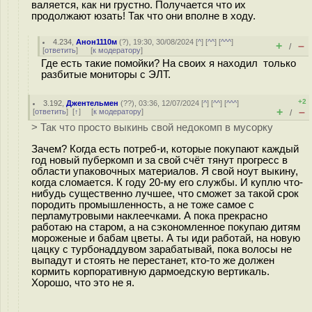
валяется, как ни грустно. Получается что их
продолжают юзать! Так что они вполне в ходу.
4.234
,
Анон1110м
(
?
), 19:30, 30/08/2024 [
^
] [
^^
] [
^^^
]
+
–
/
[
ответить
]
[
к модератору
]
Где есть такие помойки? На своих я находил только
разбитые мониторы с ЭЛТ.
+2
3.192
,
Джентельмен
(
??
), 03:36, 12/07/2024 [
^
] [
^^
] [
^^^
]
+
–
[
ответить
]
[
↑
] [
к модератору
]
/
> Так что просто выкинь свой недокомп в мусорку
Зачем? Когда есть потреб-и, которые покупают каждый
год новый пуберкомп и за свой счёт тянут прогресс в
области упаковочных материалов. Я свой ноут выкину,
когда сломается. К году 20-му его службы. И куплю что-
нибудь существенно лучшее, что сможет за такой срок
породить промышленность, а не тоже самое с
перламутровыми наклеечками. А пока прекрасно
работаю на старом, а на сэкономленное покупаю дитям
мороженые и бабам цветы. А ты иди работай, на новую
цацку с турбонаддувом зарабатывай, пока волосы не
выпадут и стоять не перестанет, кто-то же должен
кормить корпоративную дармоедскую вертикаль.
Хорошо, что это не я.