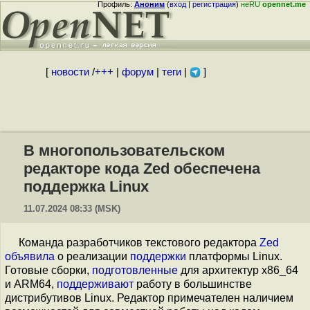
Профиль:
Аноним
(
вход
|
регистрация
)
неRU
opennet.me
[
новости
/
+++
|
форум
|
теги
|
]
В многопользовательском
редакторе кода Zed обеспечена
поддержка Linux
11.07.2024 08:33 (MSK)
Команда разработчиков текстового редактора
Zed
объявила
о реализации
поддержки
платформы Linux.
Готовые сборки,
подготовленные
для архитектур x86_64
и ARM64,
поддерживают
работу в большинстве
дистрибутивов Linux. Редактор примечателен наличием