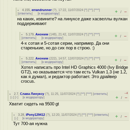
4.155
,
errandrunner
(
?
), 17:22, 11/07/2024 [
^
] [
^^
] [
^^^
]
+
–
/
[
ответить
]
[
к модератору
]
на каких, извините? на линуксе даже хасвеллы вулкан
поддерживают
5.179
,
Аноним
(
148
), 21:42, 11/07/2024 [
^
] [
^^
] [
^^^
]
+
–
/
[
ответить
]
[
к модератору
]
4-х сотая и 5-сотая серии, например. Да они
старенькие, но до сих пор в строю. :)
5.222
,
Аноним
(
222
), 14:57, 12/07/2024 [
^
] [
^^
] [
^^^
]
+
–
/
[
ответить
]
[
к модератору
]
Хотел написать про Intel HD Graphics 4000 (Ivy Bridge
GT2), но оказывается что там есть Vulkan 1.3 (не 1.2,
как я думал), и редактор работает. Это драйвер
crocus.
–4
2.7
,
Слава Линуксу
(
?
), 11:25, 11/07/2024 [
^
] [
^^
] [
^^^
] [
ответить
]
+
–
[
↓
] [
↑
] [
к модератору
]
/
Хватит сидеть на 9500 gt
3.28
,
iPony129412
(
?
), 12:20, 11/07/2024 [
^
] [
^^
] [
^^^
] [
ответить
]
+
–
/
[
↓
] [
к модератору
]
Тут 700-ая нужна