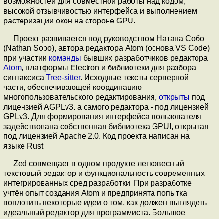
возможностей для совместной работы над кодом,
высокой отзывчивостью интерфейса и выполнением
растеризации окон на стороне GPU.
Проект развивается под руководством Натана Собо
(Nathan Sobo), автора редактора Atom (основа VS Code)
при участии
команды
бывших разработчиков редактора
Atom
, платформы Electron и библиотеки для разбора
синтаксиса
Tree-sitter
. Исходные тексты серверной
части, обеспечивающей координацию
многопользовательского редактирования,
открыты
под
лицензией AGPLv3, а самого редактора - под лицензией
GPLv3. Для формирования интерфейса пользователя
задействована собственная библиотека GPUI, открытая
под лицензией Apache 2.0. Код проекта написан на
языке Rust.
Zed совмещает в одном продукте легковесный
текстовый редактор и функциональность современных
интегрированных сред разработки. При разработке
учтён опыт создания Atom и предпринята попытка
воплотить некоторые идеи о том, как должен выглядеть
идеальный редактор для программиста. Большое