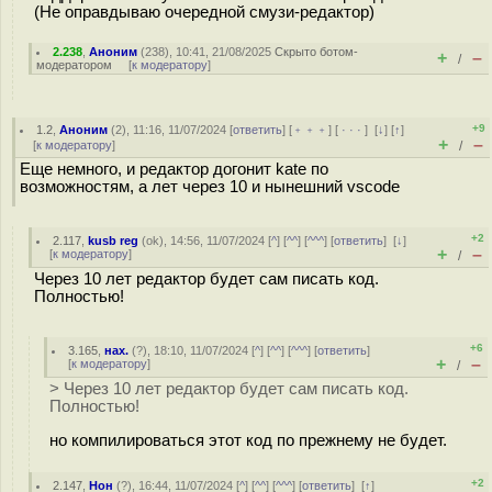
(Не оправдываю очередной смузи-редактор)
2.238
,
Аноним
(
238
), 10:41, 21/08/2025
Скрыто ботом-
+
–
/
модератором
[
к модератору
]
+9
1.2
,
Аноним
(
2
), 11:16, 11/07/2024 [
ответить
] [
﹢﹢﹢
] [
· · ·
]
[
↓
] [
↑
]
+
–
[
к модератору
]
/
Еще немного, и редактор догонит kate по
возможностям, а лет через 10 и нынешний vscode
+2
2.117
,
kusb reg
(
ok
), 14:56, 11/07/2024 [
^
] [
^^
] [
^^^
] [
ответить
]
[
↓
]
+
–
[
к модератору
]
/
Через 10 лет редактор будет сам писать код.
Полностью!
+6
3.165
,
нах.
(
?
), 18:10, 11/07/2024 [
^
] [
^^
] [
^^^
] [
ответить
]
+
–
[
к модератору
]
/
> Через 10 лет редактор будет сам писать код.
Полностью!
но компилироваться этот код по прежнему не будет.
+2
2.147
,
Нон
(
?
), 16:44, 11/07/2024 [
^
] [
^^
] [
^^^
] [
ответить
]
[
↑
]