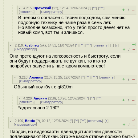
4.215
,
Прохожий
(
??
), 12:54, 12/07/2024 [
^
] [
^^
] [
^^^
]
+
–
/
[
ответить
]
[
к модератору
]
В целом я согласен с твоим подходом, сам меняю
подобную технику не чаще раза в семь лет.
Но вполне возможно, что у тебя просто денег нет на
новый комп, вот ты и злишься.
+4
2.110
,
kusb reg
(
ok
), 14:51, 11/07/2024 [
^
] [
^^
] [
^^^
] [
ответить
]
[
↓
] [
↑
]
+
–
[
к модератору
]
/
Они претендуют на легковесность и быстроту, если
они будут поддерживать не вулкан, то кто-то
попробует запустить на старом компьютере!
3.218
,
Аноним
(
218
), 13:25, 12/07/2024 [
^
] [
^^
] [
^^^
] [
ответить
]
+
–
/
[
к модератору
]
Обычный ноутбук с gt810m
4.220
,
Аноним
(
218
), 13:26, 12/07/2024 [
^
] [
^^
] [
^^^
]
+
–
/
[
ответить
]
[
к модератору
]
*адресовано 2.190*
–1
2.190
,
Bottle
(
?
), 02:12, 12/07/2024 [
^
] [
^^
] [
^^^
] [
ответить
]
[
↑
]
+
–
[
к модератору
]
/
Пардон, но видеокарты двенадцатилетней давности
поддерживают Вулкан. Это же какое старьё должно быть?