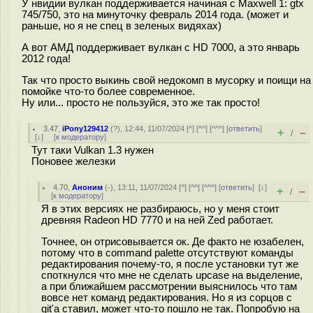
У нвидии вулкан поддерживается начиная с Maxwell 1: gtx
745/750, это на минуточку февраль 2014 года. (может и
раньше, но я не спец в зеленых видяхах)
А вот АМД поддерживает вулкан с HD 7000, а это январь
2012 года!
Так что просто выкинь свой недокомп в мусорку и поищи на
помойке что-то более современное.
Ну или... просто не пользуйся, это же так просто!
3.47
,
iPony129412
(
?
), 12:44, 11/07/2024 [
^
] [
^^
] [
^^^
] [
ответить
]
+
–
/
[
↓
] [
к модератору
]
Тут таки Vulkan 1.3 нужен
Поновее железки
4.70
,
Аноним
(
-
), 13:11, 11/07/2024 [
^
] [
^^
] [
^^^
] [
ответить
]
[
↓
]
+
–
/
[
к модератору
]
Я в этих версиях не разбираюсь, но у меня стоит
древняя Radeon HD 7770 и на ней Zed работает.
Точнее, он отрисовывается ок. Де факто не юзабелен,
потому что в command palette отсутствуют команды
редактирования почему-то, я после установки тут же
споткнулся что мне не сделать upcase на выделение,
а при ближайшем рассмотрении выяснилось что там
вовсе нет команд редактирования. Но я из сорцов с
git'а ставил, может что-то пошло не так. Попробую на