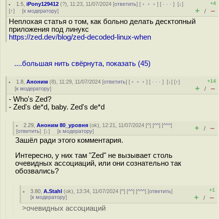
+4
1.5
,
iPony129412
(
?
), 11:23, 11/07/2024 [
ответить
] [
﹢﹢﹢
] [
· · ·
]
[
↓
]
+
–
[
↑
] [
к модератору
]
/
Неплохая статья о том, как больно делать десктопный
приложения под линукс
https://zed.dev/blog/zed-decoded-linux-when
....большая нить свёрнута, показать (45)
+14
1.8
,
Аноним
(
8
), 11:29, 11/07/2024 [
ответить
] [
﹢﹢﹢
] [
· · ·
]
[
↓
] [
↑
]
+
–
[
к модератору
]
/
- Who's Zed?
- Zed's de*d, baby. Zed's de*d
2.29
,
Аноним 80_уровня
(
ok
), 12:21, 11/07/2024 [
^
] [
^^
] [
^^^
]
+
–
/
[
ответить
]
[
↓
] [
к модератору
]
Зашёл ради этого комментария.
Интересно, у них там "Zed" не вызывает столь
очевидных ассоциаций, или они сознательно так
обозвались?
+1
3.80
,
A.Stahl
(
ok
), 13:34, 11/07/2024 [
^
] [
^^
] [
^^^
] [
ответить
]
+
–
[
к модератору
]
/
>очевидных ассоциаций