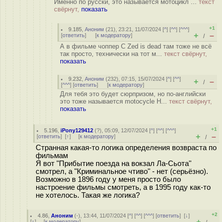
Именно по русски, это называется мотоцикл ...
текст
свёрнут,
показать
+1
9.185
,
Аноним
(
21
), 23:21, 11/07/2024 [
^
] [
^^
] [
^^^
]
+
–
[
ответить
]
[
к модератору
]
/
А в фильме чоппер С Zed is dead там тоже не всё
так просто, технически на тот м...
текст свёрнут,
показать
9.232
,
Аноним
(
232
), 07:15, 15/07/2024 [
^
] [
^^
]
+
–
/
[
^^^
] [
ответить
]
[
к модератору
]
Для тебя это будет сюрпризом, но по-английски
это тоже называется motocycle Н...
текст свёрнут,
показать
+1
5.196
,
iPony129412
(
?
), 05:09, 12/07/2024 [
^
] [
^^
] [
^^^
]
+
–
[
ответить
]
[
↑
] [
к модератору
]
/
Странная какая-то логика определения возвраста по
фильмам
Я вот "Прибытие поезда на вокзал Ла-Сьота"
смотрел, а "Криминальное чтиво" - нет (серьёзно).
Возможно в 1896 году у меня просто было
настроение фильмы смотреть, а в 1995 году как-то
не хотелось. Такая же логика?
+2
4.86
,
Аноним
(
-
), 13:44, 11/07/2024 [
^
] [
^^
] [
^^^
] [
ответить
]
[
↓
]
+
–
[
↑
] [
к модератору
]