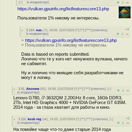
+
–
[
↑
] [
к модератору
]
/
https://vulkan.gpuinfo.org/listfeaturescore13.php
Пользователи 1% никому не интересны.
+4
5.164
,
нах.
(
?
), 18:09, 11/07/2024 [
^
] [
^^
] [
^^^
] [
ответить
]
+
–
[
к модератору
]
/
>
https://vulkan.gpuinfo.org/listfeaturescore13.php
> Пользователи 1% никому не интересны.
Data is based on reports submitted.
Логично что те у кого нет ненужного вулкана, ничего
не сабмитят.
Ну и логично что мнящие себя разработчиками не
могут в логику.
3.91
,
Аноним
(
91
), 14:08, 11/07/2024 [
^
] [
^^
] [
^^^
] [
ответить
]
[
↑
]
+
–
/
[
к модератору
]
Lenovo G780, i7-3632QM 2.20GHz 8 core, 16Gb DDR3,
2Tb, Intel HD Graphics 4000 + NVIDIA GeForce GT 635M.
2014 года - за глаза хватает для работы и кино.
+1
3.116
,
kusb reg
(
ok
), 14:55, 11/07/2024 [
^
] [
^^
] [
^^^
] [
ответить
]
[
↓
]
+
–
[
к модератору
]
/
На помойке чаще что-то даже старше 2014 года