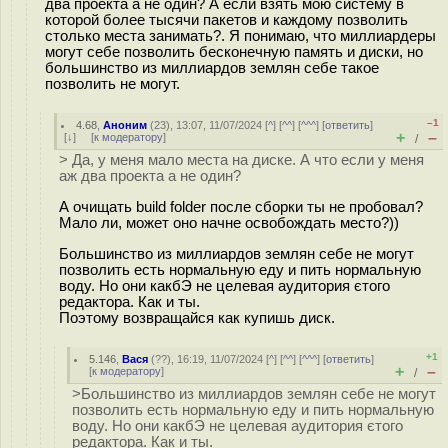
два проекта а не один? А если взять мою систему в
которой более тысячи пакетов и каждому позволить
столько места занимать?. Я понимаю, что миллиардеры
могут себе позволить бесконечную память и диски, но
большинство из миллиардов землян себе такое
позволить не могут.
–1
4.68
,
Аноним
(
23
), 13:07, 11/07/2024 [
^
] [
^^
] [
^^^
] [
ответить
]
+
–
[
↓
] [
к модератору
]
/
> Да, у меня мало места на диске. А что если у меня
аж два проекта а не один?
А очищать build folder после сборки ты не пробовал?
Мало ли, может оно начне освобождать место?))
Большинство из миллиардов землян себе не могут
позволить есть нормальную еду и пить нормальную
воду. Но они какбЭ не целевая аудитория єтого
редактора. Как и ты.
Поэтому возвращайся как купишь диск.
+1
5.146
,
Вася
(
??
), 16:19, 11/07/2024 [
^
] [
^^
] [
^^^
] [
ответить
]
+
–
[
к модератору
]
/
>Большинство из миллиардов землян себе не могут
позволить есть нормальную еду и пить нормальную
воду. Но они какбЭ не целевая аудитория єтого
редактора. Как и ты.