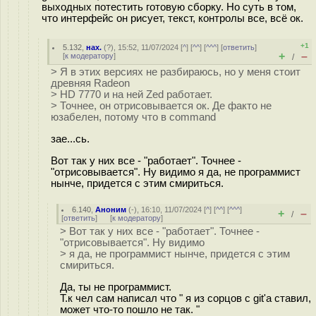
выходных потестить готовую сборку. Но суть в том,
что интерфейс он рисует, текст, контролы все, всё ок.
+1
5.132
,
нах.
(
?
), 15:52, 11/07/2024 [
^
] [
^^
] [
^^^
] [
ответить
]
+
–
[
к модератору
]
/
> Я в этих версиях не разбираюсь, но у меня стоит
древняя Radeon
> HD 7770 и на ней Zed работает.
> Точнее, он отрисовывается ок. Де факто не
юзабелен, потому что в command
зае...сь.
Вот так у них все - "работает". Точнее -
"отрисовывается". Ну видимо я да, не программист
нынче, придется с этим смириться.
6.140
,
Аноним
(
-
), 16:10, 11/07/2024 [
^
] [
^^
] [
^^^
]
+
–
/
[
ответить
]
[
к модератору
]
> Вот так у них все - "работает". Точнее -
"отрисовывается". Ну видимо
> я да, не программист нынче, придется с этим
смириться.
Да, ты не программист.
Т.к чел сам написал что " я из сорцов с git'а ставил,
может что-то пошло не так. "