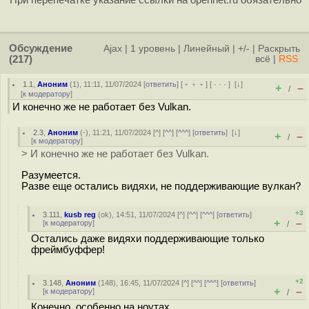
При перепечатке указание ссылки на opennet.ru обязательно
Обсуждение
Ajax
|
1 уровень
|
Линейный
|
+/-
|
Раскрыть
(217)
всё
|
RSS
1.1
,
Аноним
(
1
), 11:11, 11/07/2024 [
ответить
] [
﹢﹢﹢
] [
· · ·
]
[
↓
]
+
–
/
[
к модератору
]
И конечно же не работает без Vulkan.
2.3
,
Аноним
(
-
), 11:21, 11/07/2024 [
^
] [
^^
] [
^^^
] [
ответить
]
[
↓
]
+
–
/
[
к модератору
]
> И конечно же не работает без Vulkan.
Разумеется.
Разве еще остались видяхи, не поддерживающие вулкан?
+3
3.111
,
kusb reg
(
ok
), 14:51, 11/07/2024 [
^
] [
^^
] [
^^^
] [
ответить
]
+
–
[
к модератору
]
/
Остались даже видяхи поддерживающие только
фреймбуффер!
+2
3.148
,
Аноним
(
148
), 16:45, 11/07/2024 [
^
] [
^^
] [
^^^
] [
ответить
]
+
–
[
к модератору
]
/
Конечно, особенно на ноутах