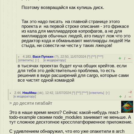
Поэтому возвращайся как купишь диск.
Так это надо писать на главной странице этого
проекта и на первой строке описания - это фрикасе
из кала для миллиардеров копрофагов, а не для
миллиардов обычных людей, ато пишут лож что это
редактор кода и обманывают миллиарды людей! Ни
стыда, ни совести ни чести у таких лжецов!
4.183
,
Вася Пупкин
(
?
), 22:50, 11/07/2024 [
^
] [
^^
] [
^^^
]
+
–
/
[
ответить
]
[
↑
] [
к модератору
]
в тысячах проектах будет куча общих крейтов. если
для тебя это действительно проблема, то есть
решения в виде расширений для cargo, которые сами
все чистят одной командой
–2
2.44
,
НяшМяш
(
ok
), 12:42, 11/07/2024 [
^
] [
^^
] [
^^^
] [
ответить
]
[
↑
]
+
–
[
к модератору
]
/
> до десяти гигабайт
Это в наше время много? Сейчас какой-нибудь react-
todo-example своими node_modules занимает не меньше. А
тут сложное десктопное кроссплатформенное приложение.
С удивлением обнаружил, что его уже опакетили в arch