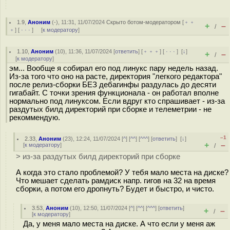
1.9
,
Аноним
(
-
), 11:31, 11/07/2024
Скрыто ботом-модератором
[
﹢﹢
+
–
/
﹢
] [
· · ·
] [
к модератору
]
1.10
,
Аноним
(
10
), 11:36, 11/07/2024 [
ответить
] [
﹢﹢﹢
] [
· · ·
]
[
↓
]
+
–
/
[
к модератору
]
эм... Вообще я собирал его под линукс пару недель назад.
Из-за того что оно на расте, директория "легкого редактора"
после релиз-сборки БЕЗ дебагинфы раздулась до десяти
гигабайт. С точки зрения функционала - он работал вполне
нормально под линуксом. Если вдруг кто спрашивает - из-за
раздутых билд директорий при сборке и телеметрии - не
рекоммендую.
–1
2.33
,
Аноним
(
23
), 12:24, 11/07/2024 [
^
] [
^^
] [
^^^
] [
ответить
]
[
↓
]
+
–
[
к модератору
]
/
> из-за раздутых билд директорий при сборке
А когда это стало проблемой? У тебя мало места на диске?
Что мешает сделать рамдиск напр. гигов на 32 на время
сборки, а потом его дропнуть? Будет и быстро, и чисто.
3.53
,
Аноним
(
10
), 12:50, 11/07/2024 [
^
] [
^^
] [
^^^
] [
ответить
]
+
–
/
[
к модератору
]
Да, у меня мало места на диске. А что если у меня аж