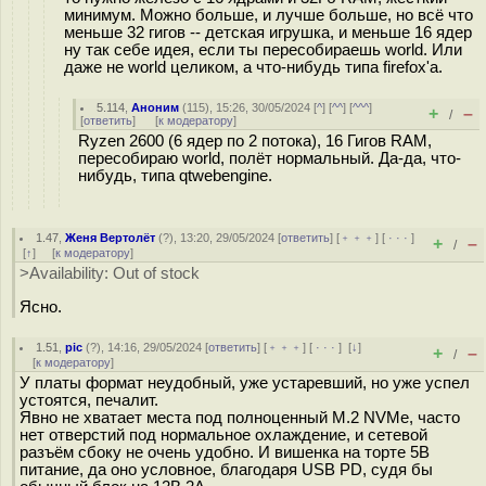
минимум. Можно больше, и лучше больше, но всё что
меньше 32 гигов -- детская игрушка, и меньше 16 ядер
ну так себе идея, если ты пересобираешь world. Или
даже не world целиком, а что-нибудь типа firefox'а.
5.114
,
Аноним
(
115
), 15:26, 30/05/2024 [
^
] [
^^
] [
^^^
]
+
–
/
[
ответить
]
[
к модератору
]
Ryzen 2600 (6 ядер по 2 потока), 16 Гигов RAM,
пересобираю world, полёт нормальный. Да-да, что-
нибудь, типа qtwebengine.
1.47
,
Женя Вертолёт
(
?
), 13:20, 29/05/2024 [
ответить
] [
﹢﹢﹢
] [
· · ·
]
+
–
/
[
↑
] [
к модератору
]
>Availability: Out of stock
Ясно.
1.51
,
pic
(
?
), 14:16, 29/05/2024 [
ответить
] [
﹢﹢﹢
] [
· · ·
]
[
↓
]
+
–
/
[
к модератору
]
У платы формат неудобный, уже устаревший, но уже успел
устоятся, печалит.
Явно не хватает места под полноценный M.2 NVMe, часто
нет отверстий под нормальное охлаждение, и сетевой
разъём сбоку не очень удобно. И вишенка на торте 5В
питание, да оно условное, благодаря USB PD, судя бы