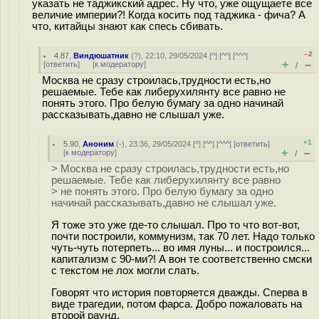
указать не таджикский адрес. Ну что, уже ощущаете все
величие империи?! Когда косить под таджика - фича? А
что, китайцы знают как спесь сбивать.
–2
4.87
,
Виндюшатник
(
?
), 22:10, 29/05/2024 [
^
] [
^^
] [
^^^
]
+
–
[
ответить
]
[
к модератору
]
/
Москва не сразу строилась,трудности есть,но
решаемые. Тебе как либерухилянту все равно не
понять этого. Про белую бумагу за одно начинай
рассказывать,давно не слышал уже.
+1
5.90
,
Аноним
(
-
), 23:36, 29/05/2024 [
^
] [
^^
] [
^^^
] [
ответить
]
+
–
[
к модератору
]
/
> Москва не сразу строилась,трудности есть,но
решаемые. Тебе как либерухилянту все равно
> не понять этого. Про белую бумагу за одно
начинай рассказывать,давно не слышал уже.
Я тоже это уже где-то слышал. Про то что вот-вот,
почти построили, коммунизм, так 70 лет. Надо только
чуть-чуть потерпеть... во имя луны... и построился...
капитализм с 90-ми?! А вон те соответственно смски
с текстом не лох могли слать.
Говорят что история повторяется дважды. Сперва в
виде трагедии, потом фарса. Добро пожаловать на
второй раунд.