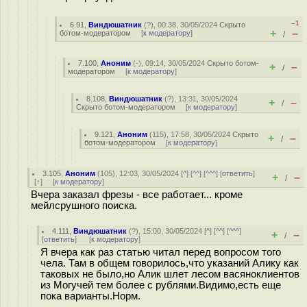
–1
6.91
,
Виндюшатник
(
?
), 00:38, 30/05/2024
Скрыто
+
–
ботом-модератором
[
к модератору
]
/
7.100
,
Аноним
(
-
), 09:14, 30/05/2024
Скрыто ботом-
+
–
/
модератором
[
к модератору
]
8.108
,
Виндюшатник
(
?
), 13:31, 30/05/2024
+
–
/
Скрыто ботом-модератором
[
к модератору
]
9.121
,
Аноним
(
115
), 17:58, 30/05/2024
Скрыто
+
–
/
ботом-модератором
[
к модератору
]
3.105
,
Аноним
(
105
), 12:03, 30/05/2024 [
^
] [
^^
] [
^^^
] [
ответить
]
+
–
/
[
↑
] [
к модератору
]
Вчера заказал фрезы - все работает... кроме
мейлсрушного поиска.
4.111
,
Виндюшатник
(
?
), 15:00, 30/05/2024 [
^
] [
^^
] [
^^^
]
+
–
/
[
ответить
]
[
к модератору
]
Я вчера как раз статью читал перед вопросом того
чела. Там в общем говорилось,что указаний Алику как
таковых не было,но Алик шлет лесом васяноклиентов
из Могучей тем более с рублями.Видимо,есть еще
пока варианты.Норм.