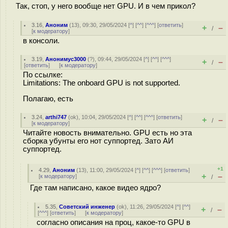
Так, стоп, у него вообще нет GPU. И в чем прикол?
3.16
,
Аноним
(
13
), 09:30, 29/05/2024 [
^
] [
^^
] [
^^^
] [
ответить
]
+
–
/
[
к модератору
]
в консоли.
3.19
,
Анонимус3000
(
?
), 09:44, 29/05/2024 [
^
] [
^^
] [
^^^
]
+
–
/
[
ответить
]
[
к модератору
]
По ссылке:
Limitations: The onboard GPU is not supported.
Полагаю, есть
3.24
,
arthi747
(
ok
), 10:04, 29/05/2024 [
^
] [
^^
] [
^^^
] [
ответить
]
+
–
/
[
к модератору
]
Читайте новость внимательно. GPU есть но эта
сборка убунты его нот суппортед. Зато АИ
суппортед.
+1
4.29
,
Аноним
(
13
), 11:00, 29/05/2024 [
^
] [
^^
] [
^^^
] [
ответить
]
+
–
[
к модератору
]
/
Где там написано, какое видео ядро?
5.35
,
Советский инженер
(
ok
), 11:26, 29/05/2024 [
^
] [
^^
]
+
–
/
[
^^^
] [
ответить
]
[
к модератору
]
согласно описания на проц, какое-то GPU в