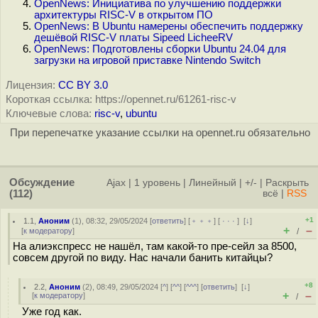
OpenNews: Инициатива по улучшению поддержки
архитектуры RISC-V в открытом ПО
OpenNews: В Ubuntu намерены обеспечить поддержку
дешёвой RISC-V платы Sipeed LicheeRV
OpenNews: Подготовлены сборки Ubuntu 24.04 для
загрузки на игровой приставке Nintendo Switch
Лицензия:
CC BY 3.0
Короткая ссылка: https://opennet.ru/61261-risc-v
Ключевые слова:
risc-v
,
ubuntu
При перепечатке указание ссылки на opennet.ru обязательно
Обсуждение
Ajax
|
1 уровень
|
Линейный
|
+/-
|
Раскрыть
(112)
всё
|
RSS
+1
1.1
,
Аноним
(
1
), 08:32, 29/05/2024 [
ответить
] [
﹢﹢﹢
] [
· · ·
]
[
↓
]
+
–
[
к модератору
]
/
На алиэкспресс не нашёл, там какой-то пре-сейл за 8500,
совсем другой по виду. Нас начали банить китайцы?
+8
2.2
,
Аноним
(
2
), 08:49, 29/05/2024 [
^
] [
^^
] [
^^^
] [
ответить
]
[
↓
]
+
–
[
к модератору
]
/
Уже год как.