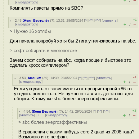
+
–
/
[
к модератору
]
Компилять пакеты прямо на SBC?
+1
2.48
,
Женя Вертолёт
(
?
), 13:31, 29/05/2024 [
^
] [
^^
] [
^^^
] [
ответить
]
+
–
[
к модератору
]
/
> Нужно 16 хотябы
Для начала попробуй хотя бы 2 гига утилизировать на sbc.
> софт собирать в многопотоке
Зачем софт собирать на sbc, когда проще и быстрее это
сделать кросскомпилером?
–1
3.53
,
Аноним
(
39
), 14:39, 29/05/2024 [
^
] [
^^
] [
^^^
] [
ответить
]
+
–
[
к модератору
]
/
Если уходить от зависимости от проприетарной x86 то
уходить полностью. Не нужно оставлять десктопы для
сборки. К тому же sbc более энергоэффективны.
+3
4.54
,
Женя Вертолёт
(
?
), 14:42, 29/05/2024 [
^
] [
^^
] [
^^^
]
+
–
[
ответить
]
[
↓
] [
к модератору
]
/
> sbc более энергоэффективны
В сравнении с каким нибудь core 2 quad из 2008 года?
Возможно и то не факт.