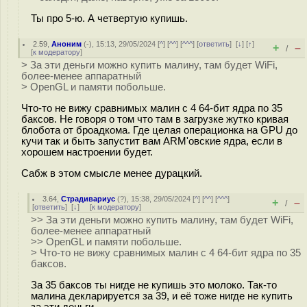
Ты про 5-ю. А четвертую купишь.
2.59
,
Аноним
(
-
), 15:13, 29/05/2024 [
^
] [
^^
] [
^^^
] [
ответить
]
[
↓
] [
↑
]
+
–
/
[
к модератору
]
> За эти деньги можно купить малину, там будет WiFi,
более-менее аппаратный
> OpenGL и памяти побольше.
Что-то не вижу сравнимых малин с 4 64-бит ядра по 35
баксов. Не говоря о том что там в загрузке жутко кривая
блобота от броадкома. Где целая операционка на GPU до
кучи так и быть запустит вам ARM'овские ядра, если в
хорошем настроении будет.
Сабж в этом смысле менее дурацкий.
3.64
,
Страдивариус
(
?
), 15:38, 29/05/2024 [
^
] [
^^
] [
^^^
]
+
–
/
[
ответить
]
[
↓
] [
к модератору
]
>> За эти деньги можно купить малину, там будет WiFi,
более-менее аппаратный
>> OpenGL и памяти побольше.
> Что-то не вижу сравнимых малин с 4 64-бит ядра по 35
баксов.
За 35 баксов ты нигде не купишь это молоко. Так-то
малина декларируется за 39, и её тоже нигде не купить
за эти деньги.