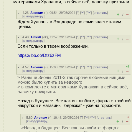
материнками Хуананжи, в сейчас всё, лавочку прикрыли.
4.23
,
Аноним
(
-
), 09:54, 29/05/2024 [
^
] [
^^
] [
^^^
] [
ответить
]
+
–
/
[
к модератору
]
Ждём Хуананы в Эльдорадо по сами знаете каким
ценам.
4.40
,
AleksK
(
ok
), 11:57, 29/05/2024 [
^
] [
^^
] [
^^^
] [
ответить
]
+
–
/
[
к модератору
]
Если только в твоем воображении.
https://ibb.co/Dtz6zFM
+2
4.57
,
Аноним
(
-
), 15:03, 29/05/2024 [
^
] [
^^
] [
^^^
] [
ответить
]
+
–
[
к модератору
]
/
> Раньше Зионы 2011-3 так горячё любимые нищими
можно было купить за недорого
> в комплекте с материнками Хуананжи, в сейчас всё,
лавочку прикрыли.
Назад в будущее. Все как вы любите, фарца с тройной
накруткой и магазины "березка" - уже на горизонте.
–1
5.80
,
Аноним
(
-
), 19:48, 29/05/2024 [
^
] [
^^
] [
^^^
] [
ответить
]
+
–
[
к модератору
]
/
>Назад в будущее. Все как вы любите, фарца с