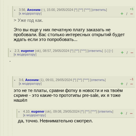
+1
3.56
,
Аноним
(
-
), 15:00, 29/05/2024 [
^
] [
^^
] [
^^^
] [
ответить
]
+
–
[
к модератору
]
/
> Уже год как.
Это вы еще у них печатную плату заказать не
пробовали. Вас столько интересных открытий будет
ждать если это попробовать...
2.3
,
eugener
(
ok
), 08:57, 29/05/2024 [
^
] [
^^
] [
^^^
] [
ответить
]
[
↓
] [
↑
]
+
–
/
[
к модератору
]
.
–1
3.6
,
Аноним
(
1
), 09:01, 29/05/2024 [
^
] [
^^
] [
^^^
] [
ответить
]
+
–
[
к модератору
]
/
это не те платы, сравни фотку в новости и на твоём
скрине - это какие-то прототипы pre-sale, их я тоже
нашёл
4.10
,
eugener
(
ok
), 09:08, 29/05/2024 [
^
] [
^^
] [
^^^
] [
ответить
]
+
–
/
[
к модератору
]
да, точно. Невнимательно смотрел.