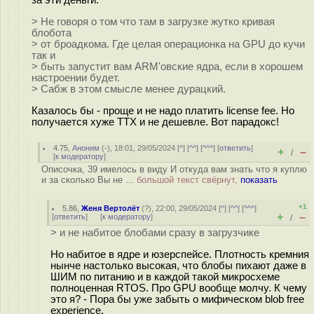
> Не говоря о том что там в загрузке жутко кривая
блобота
> от броадкома. Где целая операционка на GPU до кучи
так и
> быть запустит вам ARM'овские ядра, если в хорошем
настроении будет.
> Сабж в этом смысле менее дурацкий.
Казалось бы - проще и не надо платить license fee. Но
получается хуже ТТХ и не дешевле. Вот парадокс!
4.75
,
Аноним
(
-
), 18:01, 29/05/2024 [
^
] [
^^
] [
^^^
] [
ответить
]
+
–
/
[
к модератору
]
Описочка, 39 имелось в виду И откуда вам знать что я куплю
и за сколько Вы не ...
большой текст свёрнут,
показать
+1
5.86
,
Женя Вертолёт
(
?
), 22:00, 29/05/2024 [
^
] [
^^
] [
^^^
]
+
–
[
ответить
]
[
к модератору
]
/
> и не набитое блобами сразу в загрузчике
Но набитое в ядре и юзерспейсе. Плотность кремния
нынче настолько высокая, что блобы пихают даже в
ШИМ по питанию и в каждой такой микросхеме
полноценная RTOS. Про GPU вообще молчу. К чему
это я? - Пора бы уже забыть о мифическом blob free
experience.