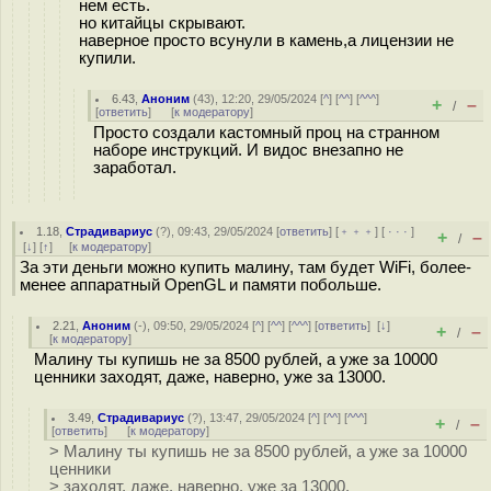
нем есть.
но китайцы скрывают.
наверное просто всунули в камень,а лицензии не
купили.
6.43
,
Аноним
(
43
), 12:20, 29/05/2024 [
^
] [
^^
] [
^^^
]
+
–
/
[
ответить
]
[
к модератору
]
Просто создали кастомный проц на странном
наборе инструкций. И видос внезапно не
заработал.
1.18
,
Страдивариус
(
?
), 09:43, 29/05/2024 [
ответить
] [
﹢﹢﹢
] [
· · ·
]
+
–
/
[
↓
] [
↑
] [
к модератору
]
За эти деньги можно купить малину, там будет WiFi, более-
менее аппаратный OpenGL и памяти побольше.
2.21
,
Аноним
(
-
), 09:50, 29/05/2024 [
^
] [
^^
] [
^^^
] [
ответить
]
[
↓
]
+
–
/
[
к модератору
]
Малину ты купишь не за 8500 рублей, а уже за 10000
ценники заходят, даже, наверно, уже за 13000.
3.49
,
Страдивариус
(
?
), 13:47, 29/05/2024 [
^
] [
^^
] [
^^^
]
+
–
/
[
ответить
]
[
к модератору
]
> Малину ты купишь не за 8500 рублей, а уже за 10000
ценники
> заходят, даже, наверно, уже за 13000.