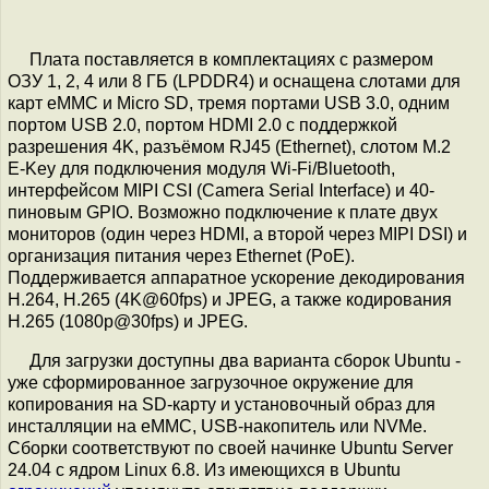
Плата поставляется в комплектациях с размером
ОЗУ 1, 2, 4 или 8 ГБ (LPDDR4) и оснащена слотами для
карт eMMC и Micro SD, тремя портами USB 3.0, одним
портом USB 2.0, портом HDMI 2.0 с поддержкой
разрешения 4K, разъёмом RJ45 (Ethernet), слотом M.2
E-Key для подключения модуля Wi-Fi/Bluetooth,
интерфейсом MIPI CSI (Camera Serial Interface) и 40-
пиновым GPIO. Возможно подключение к плате двух
мониторов (один через HDMI, а второй через MIPI DSI) и
организация питания через Ethernet (PoE).
Поддерживается аппаратное ускорение декодирования
H.264, H.265 (4K@60fps) и JPEG, а также кодирования
H.265 (1080p@30fps) и JPEG.
Для загрузки доступны два варианта сборок Ubuntu -
уже сформированное загрузочное окружение для
копирования на SD-карту и установочный образ для
инсталляции на eMMC, USB-накопитель или NVMe.
Сборки соответствуют по своей начинке Ubuntu Server
24.04 с ядром Linux 6.8. Из имеющихся в Ubuntu