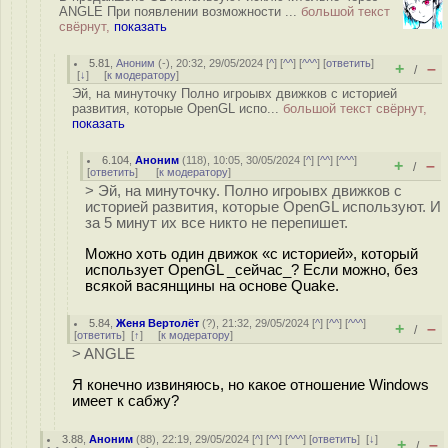
ANGLE При появлении возможности ...
большой текст
свёрнут,
показать
5.81
,
Аноним
(
-
), 20:32, 29/05/2024 [
^
] [
^^
] [
^^^
] [
ответить
]
+
–
/
[
↓
] [
к модератору
]
Эй, на минуточку Полно игроывх движков с историей
развития, которые OpenGL испо...
большой текст свёрнут,
показать
6.104
,
Аноним
(
118
), 10:05, 30/05/2024 [
^
] [
^^
] [
^^^
]
+
–
/
[
ответить
]
[
к модератору
]
> Эй, на минуточку. Полно игроывх движков с
историей развития, которые OpenGL используют. И
за 5 минут их все никто не перепишет.
Можно хоть один движок «с историей», который
использует OpenGL _сейчас_? Если можно, без
всякой васянщины на основе Quake.
5.84
,
Женя Вертолёт
(
?
), 21:32, 29/05/2024 [
^
] [
^^
] [
^^^
]
+
–
/
[
ответить
]
[
↑
] [
к модератору
]
> ANGLE
Я конечно извиняюсь, но какое отношение Windows
имеет к сабжу?
3.88
,
Аноним
(
88
), 22:19, 29/05/2024 [
^
] [
^^
] [
^^^
] [
ответить
]
[
↓
]
+
–
/