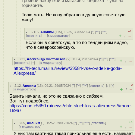
тройной накруткой и магазины "березка" - уже на
горизонте.
Твою мать! Не хочу обратно в душную советскую
жопу!
–1
6.115
,
Аноним
(
115
), 15:35, 30/05/2024 [
^
] [
^^
] [
^^^
]
+
–
[
ответить
]
[
к модератору
]
/
Если бы в советскую, а то по тенденциям видно,
что в северокорейскую.
3.31
,
Александр Пистолетов
(
?
), 11:04, 29/05/2024 [
^
] [
^^
] [
^^^
]
+
–
/
[
ответить
]
[
↑
] [
к модератору
]
https://hi-tech.mail.ru/review/39584-vse-o-sdelke-goda-
Aliexpress/
–2
2.12
,
Аноним
(
13
), 09:21, 29/05/2024 [
^
] [
^^
] [
^^^
] [
ответить
]
[
↓
] [
↑
]
+
–
[
к модератору
]
/
Банить начали, но это не связанно с сабжем.
Вот тут подробнее.
https://xeon-e5450.ru/news/chto-sluchilos-s-aliexpress/#more-
16967
+3
3.65
,
Аноним
(
-
), 15:52, 29/05/2024 [
^
] [
^^
] [
^^^
] [
ответить
]
+
–
[
к модератору
]
/
У них там картинка такая прикольная еще есть, намекает