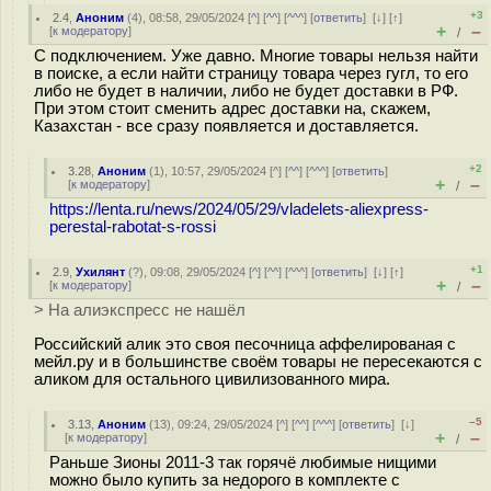
+3
2.4
,
Аноним
(
4
), 08:58, 29/05/2024 [
^
] [
^^
] [
^^^
] [
ответить
]
[
↓
] [
↑
]
+
–
[
к модератору
]
/
С подключением. Уже давно. Многие товары нельзя найти
в поиске, а если найти страницу товара через гугл, то его
либо не будет в наличии, либо не будет доставки в РФ.
При этом стоит сменить адрес доставки на, скажем,
Казахстан - все сразу появляется и доставляется.
+2
3.28
,
Аноним
(
1
), 10:57, 29/05/2024 [
^
] [
^^
] [
^^^
] [
ответить
]
+
–
[
к модератору
]
/
https://lenta.ru/news/2024/05/29/vladelets-aliexpress-
perestal-rabotat-s-rossi
+1
2.9
,
Ухилянт
(
?
), 09:08, 29/05/2024 [
^
] [
^^
] [
^^^
] [
ответить
]
[
↓
] [
↑
]
+
–
[
к модератору
]
/
> На алиэкспресс не нашёл
Российский алик это своя песочница аффелированая с
мейл.ру и в большинстве своём товары не пересекаются с
аликом для остального цивилизованного мира.
–5
3.13
,
Аноним
(
13
), 09:24, 29/05/2024 [
^
] [
^^
] [
^^^
] [
ответить
]
[
↓
]
+
–
[
к модератору
]
/
Раньше Зионы 2011-3 так горячё любимые нищими
можно было купить за недорого в комплекте с