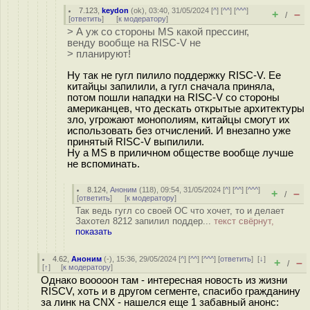
7.123
,
keydon
(
ok
), 03:40, 31/05/2024 [
^
] [
^^
] [
^^^
]
+
–
/
[
ответить
]
[
к модератору
]
> А уж со стороны MS какой прессинг,
венду вообще на RISC-V не
> планируют!
Ну так не гугл пилило поддержку RISC-V. Ее
китайцы запилили, а гугл сначала приняла,
потом пошли нападки на RISC-V со стороны
американцев, что дескать открытые архитектуры
зло, угрожают монополиям, китайцы смогут их
использовать без отчислений. И внезапно уже
принятый RISC-V выпилили.
Ну а MS в приличном обществе вообще лучше
не вспоминать.
8.124
,
Аноним
(
118
), 09:54, 31/05/2024 [
^
] [
^^
] [
^^^
]
+
–
/
[
ответить
]
[
к модератору
]
Так ведь гугл со своей ОС что хочет, то и делает
Захотел 8212 запилил поддер...
текст свёрнут,
показать
4.62
,
Аноним
(
-
), 15:36, 29/05/2024 [
^
] [
^^
] [
^^^
] [
ответить
]
[
↓
]
+
–
/
[
↑
] [
к модератору
]
Однако вооооон там - интересная новость из жизни
RISCV, хоть и в другом сегменте, спасибо гражданину
за линк на CNX - нашелся еще 1 забавный анонс: