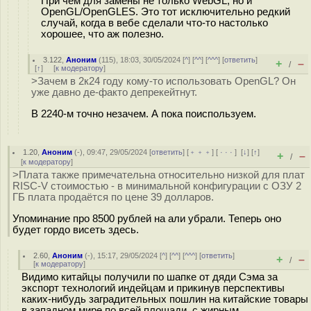
При чём для замены не только WebGL, но и
OpenGL/OpenGLES. Это тот исключительно редкий
случай, когда в вебе сделали что-то настолько
хорошее, что аж полезно.
3.122
,
Аноним
(
115
), 18:03, 30/05/2024 [
^
] [
^^
] [
^^^
] [
ответить
]
+
–
/
[
↑
] [
к модератору
]
>Зачем в 2к24 году кому-то использовать OpenGL? Он
уже давно де-факто депрекейтнут.
В 2240-м точно незачем. А пока поиспользуем.
1.20
,
Аноним
(
-
), 09:47, 29/05/2024 [
ответить
] [
﹢﹢﹢
] [
· · ·
]
[
↓
] [
↑
]
+
–
/
[
к модератору
]
>Плата также примечательна относительно низкой для плат
RISC-V стоимостью - в минимальной конфигурации с ОЗУ 2
ГБ плата продаётся по цене 39 долларов.
Упоминание про 8500 рублей на али убрали. Теперь оно
будет гордо висеть здесь.
2.60
,
Аноним
(
-
), 15:17, 29/05/2024 [
^
] [
^^
] [
^^^
] [
ответить
]
+
–
/
[
к модератору
]
Видимо китайцы получили по шапке от дяди Сэма за
экспорт технологий индейцам и прикинув перспективы
каких-нибудь заградительных пошлин на китайские товары
в западном мире по всей площади, с жирным