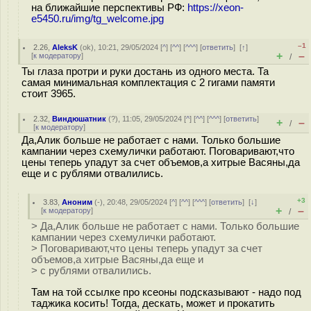
на ближайшие перспективы РФ:
https://xeon-
e5450.ru/img/tg_welcome.jpg
–1
2.26
,
AleksK
(
ok
), 10:21, 29/05/2024 [
^
] [
^^
] [
^^^
] [
ответить
]
[
↑
]
+
–
[
к модератору
]
/
Ты глаза протри и руки достань из одного места. Та
самая минимальная комплектация с 2 гигами памяти
стоит 3965.
2.32
,
Виндюшатник
(
?
), 11:05, 29/05/2024 [
^
] [
^^
] [
^^^
] [
ответить
]
+
–
/
[
к модератору
]
Да,Алик больше не работает с нами. Только большие
кампании через схемулички работают. Поговаривают,что
цены теперь упадут за счет объемов,а хитрые Васяны,да
еще и с рублями отвалились.
+3
3.83
,
Аноним
(
-
), 20:48, 29/05/2024 [
^
] [
^^
] [
^^^
] [
ответить
]
[
↓
]
+
–
[
к модератору
]
/
> Да,Алик больше не работает с нами. Только большие
кампании через схемулички работают.
> Поговаривают,что цены теперь упадут за счет
объемов,а хитрые Васяны,да еще и
> с рублями отвалились.
Там на той ссылке про ксеоны подсказывают - надо под
таджика косить! Тогда, дескать, может и прокатить