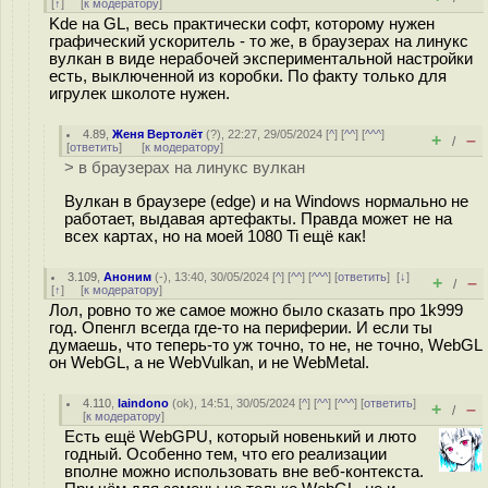
[
↑
] [
к модератору
]
Kde на GL, весь практически софт, которому нужен
графический ускоритель - то же, в браузерах на линукс
вулкан в виде нерабочей экспериментальной настройки
есть, выключенной из коробки. По факту только для
игрулек школоте нужен.
4.89
,
Женя Вертолёт
(
?
), 22:27, 29/05/2024 [
^
] [
^^
] [
^^^
]
+
–
/
[
ответить
]
[
к модератору
]
> в браузерах на линукс вулкан
Вулкан в браузере (edge) и на Windows нормально не
работает, выдавая артефакты. Правда может не на
всех картах, но на моей 1080 Ti ещё как!
3.109
,
Аноним
(
-
), 13:40, 30/05/2024 [
^
] [
^^
] [
^^^
] [
ответить
]
[
↓
]
+
–
/
[
↑
] [
к модератору
]
Лол, ровно то же самое можно было сказать про 1k999
год. Опенгл всегда где-то на периферии. И если ты
думаешь, что теперь-то уж точно, то не, не точно, WebGL
он WebGL, а не WebVulkan, и не WebMetal.
4.110
,
laindono
(
ok
), 14:51, 30/05/2024 [
^
] [
^^
] [
^^^
] [
ответить
]
+
–
/
[
к модератору
]
Есть ещё WebGPU, который новенький и люто
годный. Особенно тем, что его реализации
вполне можно использовать вне веб-контекста.