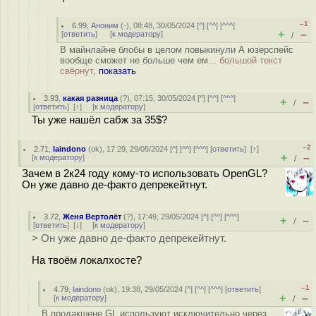
–1
6.99
,
Аноним
(
-
), 08:48, 30/05/2024 [
^
] [
^^
] [
^^^
]
+
–
[
ответить
]
[
к модератору
]
/
В майнлайне блобы в целом повыкинули А юзерспейс
вообще сможет не больше чем ем...
большой текст
свёрнут,
показать
3.93
,
какая разница
(
?
), 07:15, 30/05/2024 [
^
] [
^^
] [
^^^
]
+
–
/
[
ответить
]
[
↑
] [
к модератору
]
Ты уже нашёл сабж за 35$?
–2
2.71
,
laindono
(
ok
), 17:29, 29/05/2024 [
^
] [
^^
] [
^^^
] [
ответить
]
[
↑
]
+
–
[
к модератору
]
/
Зачем в 2к24 году кому-то использовать OpenGL?
Он уже давно де-факто депрекейтнут.
3.72
,
Женя Вертолёт
(
?
), 17:49, 29/05/2024 [
^
] [
^^
] [
^^^
]
+
–
/
[
ответить
]
[
↓
] [
к модератору
]
> Он уже давно де-факто депрекейтнут.
На твоём локалхосте?
–1
4.79
,
laindono
(
ok
), 19:38, 29/05/2024 [
^
] [
^^
] [
^^^
] [
ответить
]
+
–
[
к модератору
]
/
В продакшене GL используют исключительно через