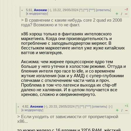
–2
5.61
,
Аноним
(
-
), 15:22, 29/05/2024 [
^
] [
^^
] [
^^^
] [
ответить
]
+
–
[
к модератору
]
/
> В сравнении с каким нибудь core 2 quad из 2008
года? Возможно и то не факт.
x86 хорош только в фантазиях интеловского
маркетинга. Когда они производительность и
потребление с заподвыподвертом меряют. В
бесстыжем маркеетинге интел уже жуже китайских
ваттов и мегагерцев.
Аксиома: чем жирнее процессорное ядро тем
больше у него утечки в холостом режиме. Оттуда и
блеяния интеля про race to idle, и со временем
жуткие изгаления (как и у АМД) с супер-глубокими
спячками с отключением части чипа и проч.
Проблема в том что латенси выхода их chip-off
далеко не халявная. И в целом получается все
хреново, сложно и оверинженернуто.
+1
4.82
,
Аноним
(
-
), 20:33, 29/05/2024 [
^
] [
^^
] [
^^^
] [
ответить
]
[
↑
]
+
–
[
к модератору
]
/
> Если уходить от зависимости от проприетарной
x86...
то нужно железо с 16 ядрами и 32Гб RAM, жёсткий