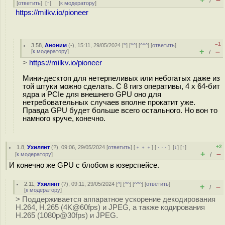
/
[
ответить
]
[
↑
] [
к модератору
]
https://milkv.io/pioneer
–1
3.58
,
Аноним
(
-
), 15:11, 29/05/2024 [
^
] [
^^
] [
^^^
] [
ответить
]
+
–
[
к модератору
]
/
>
https://milkv.io/pioneer
Мини-десктоп для нетерпеливых или небогатых даже из
той штуки можно сделать. С 8 гигз оперативы, 4 x 64-бит
ядра и PCIe для внешнего GPU оно для
нетребовательных случаев вполне прокатит уже.
Правда GPU будет больше всего остального. Но вон то
намного круче, конечно.
+2
1.8
,
Ухилянт
(
?
), 09:06, 29/05/2024 [
ответить
] [
﹢﹢﹢
] [
· · ·
]
[
↓
] [
↑
]
+
–
[
к модератору
]
/
И конечно же GPU с блобом в юзерспейсе.
2.11
,
Ухилянт
(
?
), 09:11, 29/05/2024 [
^
] [
^^
] [
^^^
] [
ответить
]
+
–
/
[
к модератору
]
> Поддерживается аппаратное ускорение декодирования
H.264, H.265 (4K@60fps) и JPEG, а также кодирования
H.265 (1080p@30fps) и JPEG.