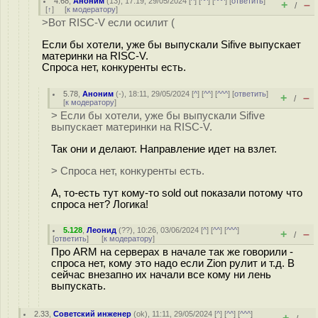
4.68
,
Аноним
(
13
), 17:19, 29/05/2024 [
^
] [
^^
] [
^^^
] [
ответить
]
+
–
/
[
↑
] [
к модератору
]
>Вот RISC-V если осилит (
Если бы хотели, уже бы выпускали Sifive выпускает
материнки на RISC-V.
Спроса нет, конкуренты есть.
5.78
,
Аноним
(
-
), 18:11, 29/05/2024 [
^
] [
^^
] [
^^^
] [
ответить
]
+
–
/
[
к модератору
]
> Если бы хотели, уже бы выпускали Sifive
выпускает материнки на RISC-V.
Так они и делают. Направление идет на взлет.
> Спроса нет, конкуренты есть.
А, то-есть тут кому-то sold out показали потому что
спроса нет? Логика!
5.128
,
Леонид
(
??
), 10:26, 03/06/2024 [
^
] [
^^
] [
^^^
]
+
–
/
[
ответить
]
[
к модератору
]
Про ARM на серверах в начале так же говорили -
спроса нет, кому это надо если Zion рулит и т.д. В
сейчас внезапно их начали все кому ни лень
выпускать.
2.33
,
Советский инженер
(
ok
), 11:11, 29/05/2024 [
^
] [
^^
] [
^^^
]
+
–