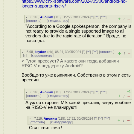
https://www.cnx-software.com/2024/05/06/android-no-
longer-supports-risc-v/
6.116
,
Аноним
(
115
), 15:56, 30/05/2024 [
^
] [
^^
] [
^^^
]
+
–
/
[
ответить
]
[
к модератору
]
"According to a Google spokesperson, the company is
not ready to provide a single supported image to all
vendors due to the rapid rate of iteration." Вроде, не
навсегда.
5.98
,
keydon
(
ok
), 08:24, 30/05/2024 [
^
] [
^^
] [
^^^
] [
ответить
]
+
–
/
[
↑
] [
к модератору
]
> Гугол прессует? А какого они тогда добавили
RISC-V в поддержку Android?
Вообще-то уже выпилили. Собственно в этом и есть
прессинг.
+1
6.118
,
Аноним
(
118
), 17:29, 30/05/2024 [
^
] [
^^
] [
^^^
]
+
–
[
ответить
]
[
к модератору
]
/
А уж со стороны MS какой прессинг, венду вообще
на RISC-V не планируют!
7.119
,
Аноним
(
115
), 17:32, 30/05/2024 [
^
] [
^^
] [
^^^
]
+
–
/
[
ответить
]
[
к модератору
]
Свят-свят-свят!