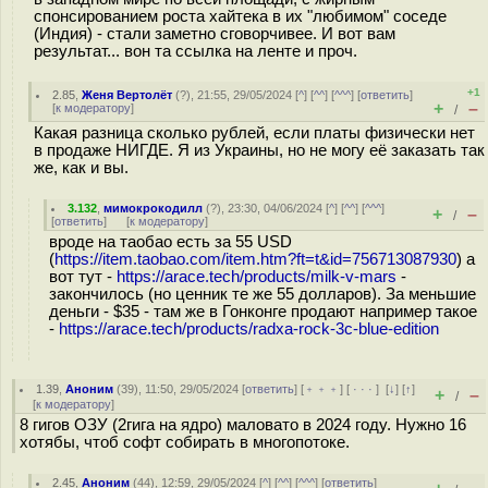
спонсированием роста хайтека в их "любимом" соседе
(Индия) - стали заметно сговорчивее. И вот вам
результат... вон та ссылка на ленте и проч.
+1
2.85
,
Женя Вертолёт
(
?
), 21:55, 29/05/2024 [
^
] [
^^
] [
^^^
] [
ответить
]
+
–
[
к модератору
]
/
Какая разница сколько рублей, если платы физически нет
в продаже НИГДЕ. Я из Украины, но не могу её заказать так
же, как и вы.
3.132
,
мимокрокодилл
(
?
), 23:30, 04/06/2024 [
^
] [
^^
] [
^^^
]
+
–
/
[
ответить
]
[
к модератору
]
вроде на таобао есть за 55 USD
(
https://item.taobao.com/item.htm?ft=t&id=756713087930
) а
вот тут -
https://arace.tech/products/milk-v-mars
-
закончилось (но ценник те же 55 долларов). За меньшие
деньги - $35 - там же в Гонконге продают например такое
-
https://arace.tech/products/radxa-rock-3c-blue-edition
1.39
,
Аноним
(
39
), 11:50, 29/05/2024 [
ответить
] [
﹢﹢﹢
] [
· · ·
]
[
↓
] [
↑
]
+
–
/
[
к модератору
]
8 гигов ОЗУ (2гига на ядро) маловато в 2024 году. Нужно 16
хотябы, чтоб софт собирать в многопотоке.
2.45
,
Аноним
(
44
), 12:59, 29/05/2024 [
^
] [
^^
] [
^^^
] [
ответить
]