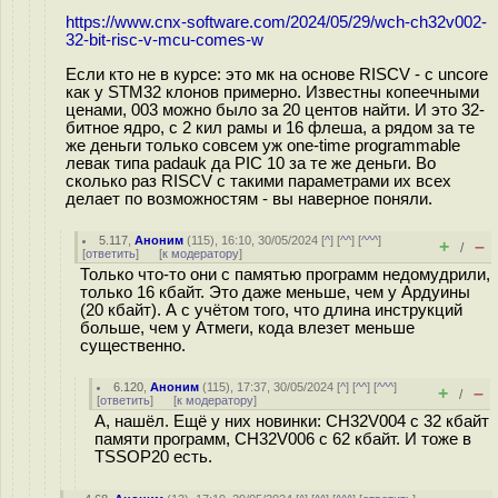
https://www.cnx-software.com/2024/05/29/wch-ch32v002-
32-bit-risc-v-mcu-comes-w
Если кто не в курсе: это мк на основе RISCV - с uncore
как у STM32 клонов примерно. Известны копеечными
ценами, 003 можно было за 20 центов найти. И это 32-
битное ядро, с 2 кил рамы и 16 флеша, а рядом за те
же деньги только совсем уж one-time programmable
левак типа padauk да PIC 10 за те же деньги. Во
сколько раз RISCV с такими параметрами их всех
делает по возможностям - вы наверное поняли.
5.117
,
Аноним
(
115
), 16:10, 30/05/2024 [
^
] [
^^
] [
^^^
]
+
–
/
[
ответить
]
[
к модератору
]
Только что-то они с памятью программ недомудрили,
только 16 кбайт. Это даже меньше, чем у Ардуины
(20 кбайт). А с учётом того, что длина инструкций
больше, чем у Атмеги, кода влезет меньше
существенно.
6.120
,
Аноним
(
115
), 17:37, 30/05/2024 [
^
] [
^^
] [
^^^
]
+
–
/
[
ответить
]
[
к модератору
]
А, нашёл. Ещё у них новинки: CH32V004 с 32 кбайт
памяти программ, CH32V006 с 62 кбайт. И тоже в
TSSOP20 есть.