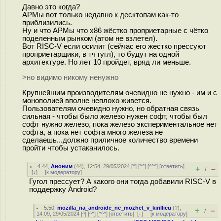
Давно это когда?
АРМы вот только недавно к десктопам как-то
приблизились.
Ну и что АРМы что x86 жёстко проприетарные с чётко
поделенным рынком (атом не взлетел).
Вот RISC-V если осилит (сейчас его жестко прессуют
проприетарщики, в тч гугл), то будут на одной
архитектуре. Но лет 10 пройдет, вряд ли меньше.
>но видимо никому ненужно
Крупнейшим производителям очевидно не нужно - им и с
монополией вполне неплохо живется.
Пользователям очевидно нужно, но обратная связь
сильная - чтобы было железо нужен софт, чтобы был
софт нужно железо, пока железо экспериментальное нет
софта, а пока нет софта много железа не
сделаешь...должно приличное количество времени
пройти чтобы устаканилось.
4.44
,
Аноним
(
44
), 12:54, 29/05/2024 [
^
] [
^^
] [
^^^
] [
ответить
]
+
–
/
[
↓
] [
к модератору
]
Гугол прессует? А какого они тогда добавили RISC-V в
поддержку Android?
5.50
,
mozilla_na_androide_ne_mozhet_v_kirillicu
(
?
),
+
–
/
14:09, 29/05/2024 [
^
] [
^^
] [
^^^
] [
ответить
]
[
↓
] [
к модератору
]