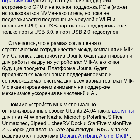
ограничений
упомянуто отсутствие поддержки
встроенного GPU и неполная поддержка PCIe (может
использоваться NVMe-накопитель, но пока не
поддерживается подключение модулей с Wi-Fi и
внешним GPU), из USB-портов пока поддерживаются
только порты USB 3.0, а порт USB 2.0 недоступен.
Отмечается, что в рамках соглашения о
стратегическом сотрудничестве между компаниями Milk-
V и Canonical, дистрибутив Ubuntu будет адаптирован и
для работы на других устройствах Milk-V, включая
будущие продукты. Платформа Ubuntu будет
продвигаться как основная поддерживаемая и
сопровождаемая система для всех вариантов плат Milk-
V с акцентированием внимания на поддержке
механизмов ускорения вычислений и AI.
Помимо устройств Milk-V специально
оптимизированные сборки Ubuntu 24.04 также
доступны
для плат AllWinner Nezha, Microchip Polarfire, SiFive
Unmatched, Sipeed LicheeRV Dock и StarFive VisionFive
2. Сборки для плат на базе архитектуры RISC-V также
развиваются проектами
Debian
,
Armbian
,
Alpine
,
DietPi
,