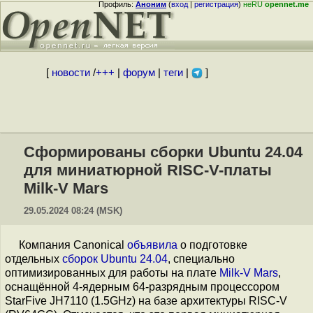
Профиль:
Аноним
(
вход
|
регистрация
)
неRU
opennet.me
[
новости
/
+++
|
форум
|
теги
|
]
Сформированы сборки Ubuntu 24.04
для миниатюрной RISC-V-платы
Milk-V Mars
29.05.2024 08:24 (MSK)
Компания Canonical
объявила
о подготовке
отдельных
сборок
Ubuntu 24.04
, специально
оптимизированных для работы на плате
Milk-V Mars
,
оснащённой 4-ядерным 64-разрядным процессором
StarFive JH7110 (1.5GHz) на базе архитектуры RISC-V