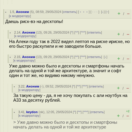
1.5
,
Аноним
(
5
), 08:59, 29/05/2024 [
ответить
] [
﹢﹢﹢
] [
· · ·
]
[
↓
] [
↑
]
+
–
/
[
к модератору
]
Даешь риск-вэ на десктопы!
2.14
,
Аноним
(
13
), 09:26, 29/05/2024 [
^
] [
^^
] [
^^^
] [
ответить
]
+
–
/
[
к модератору
]
На Алеки году так в 2022 видел лептоп на риске ириске, но
его быстро раскупили и не заводили больше.
2.15
,
Аноним
(
13
), 09:29, 29/05/2024 [
^
] [
^^
] [
^^^
] [
ответить
]
[
↓
]
+
–
/
[
к модератору
]
Уже давно можно было и десктопы и смартфоны начать
делать на одной и той же архитектуре, а значит и софт
один и тот же, но видимо никому ненужно.
3.22
,
Аноним
(
-
), 09:52, 29/05/2024 [
^
] [
^^
] [
^^^
] [
ответить
]
+
–
/
[
к модератору
]
За такую цену - да, я не хочу покупать с али ноутбук на
A33 за десятку рублей.
+2
3.41
,
keydon
(
ok
), 12:05, 29/05/2024 [
^
] [
^^
] [
^^^
] [
ответить
]
+
–
[
к модератору
]
/
> Уже давно можно было и десктопы и смартфоны
начать делать на одной и той же архитектуре