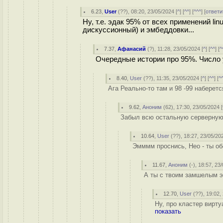
6.23
,
User
(
??
), 08:20, 23/05/2024 [
^
] [
^^
] [
^^^
] [
ответи
Ну, т.е. эдак 95% от всех применений lin
дискуссионный) и эмбеддовки...
7.37
,
Афанасий
(
?
), 11:28, 23/05/2024 [
^
] [
^^
] [
^
Очередные истории про 95%. Число 
8.40
,
User
(
??
), 11:35, 23/05/2024 [
^
] [
^^
] [
^
Ага Реально-то там и 98 -99 наберетс
9.62
,
Аноним
(
62
), 17:30, 23/05/2024 [
Забыл всю остальную серверную 
10.64
,
User
(
??
), 18:27, 23/05/20
Эмммм проснись, Нео - ты об
11.67
,
Аноним
(
-
), 18:57, 23
А ты с твоим замшелым эн
12.70
,
User
(
??
), 19:02,
Ну, про кластер вирт
показать