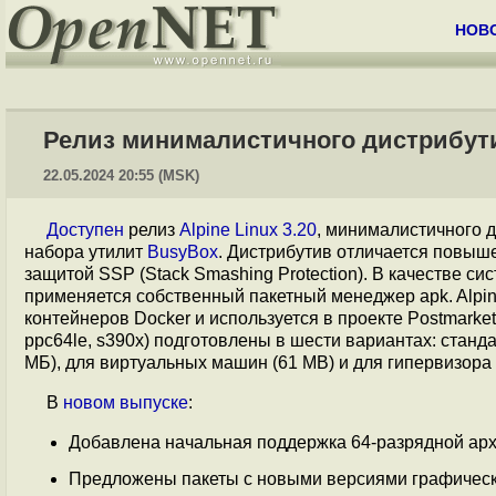
НОВ
Релиз минималистичного дистрибутив
22.05.2024 20:55 (MSK)
Доступен
релиз
Alpine Linux 3.20
, минималистичного 
набора утилит
BusyBox
. Дистрибутив отличается повыш
защитой SSP (Stack Smashing Protection). В качестве 
применяется собственный пакетный менеджер apk. Alpi
контейнеров Docker и используется в проекте Postmark
ppc64le, s390x) подготовлены в шести вариантах: станд
МБ), для виртуальных машин (61 MB) и для гипервизора 
В
новом выпуске
:
Добавлена начальная поддержка 64-разрядной ар
Предложены пакеты с новыми версиями графическ