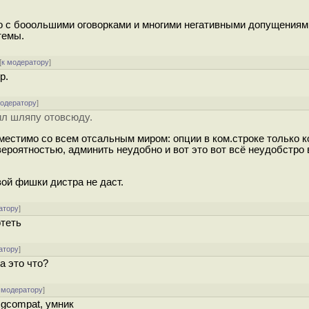
но с бооольшими оговорками и многими негативными допущениям
темы.
[
к модератору
]
р.
модератору
]
ил шляпу отовсюду.
местимо со всем отсальным миром: опции в ком.строке только к
ероятностью, админить неудобно и вот это вот всё неудобстро 
ой фишки дистра не даст.
атору
]
отеть
атору
]
а это что?
 модератору
]
 gcompat, умник