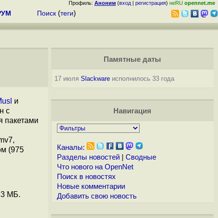
Профиль:
Аноним
(
вход
|
регистрация
)
неRU
opennet.me
РУМ
Поиск
(
теги
)
Памятные даты
17 июля
Slackware
исполнилось 33 года
usl
и
н с
Навигация
я пакетами
rmv7,
Каналы:
ом (975
Разделы новостей
|
Сводные
Что нового на OpenNet
Поиск в новостях
Новые комментарии
 3 МБ.
Добавить свою новость