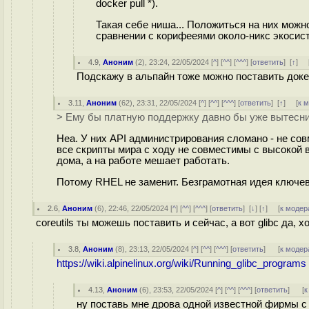
docker pull *).
Такая себе ниша... Положиться на них мож
сравнении с корифееями около-никс экосис
4.9
,
Аноним
(
2
), 23:24, 22/05/2024 [
^
] [
^^
] [
^^^
] [
ответить
]
[
↑
] 
Подскажу в альпайн тоже можно поставить доке
3.11
,
Аноним
(
62
), 23:31, 22/05/2024 [
^
] [
^^
] [
^^^
] [
ответить
]
[
↑
] [
к 
> Ему бы платную поддержку давно бы уже вытесн
Неа. У них API администрирования сломано - не сов
все скрипты мира с ходу не совместимы с высокой в
дома, а на работе мешает работать.
Потому RHEL не заменит. Безграмотная идея ключев
2.6
,
Аноним
(
6
), 22:46, 22/05/2024 [
^
] [
^^
] [
^^^
] [
ответить
]
[
↓
] [
↑
] [
к модер
coreutils ты можешь поставить и сейчас, а вот glibc да, х
3.8
,
Аноним
(
8
), 23:13, 22/05/2024 [
^
] [
^^
] [
^^^
] [
ответить
]
[
к модер
https://wiki.alpinelinux.org/wiki/Running_glibc_programs
4.13
,
Аноним
(
6
), 23:53, 22/05/2024 [
^
] [
^^
] [
^^^
] [
ответить
]
[
к
ну поставь мне дрова одной известной фирмы с