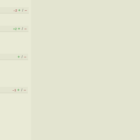
+
–
/
–2
+
–
/
+2
+
–
/
+
–
/
–1