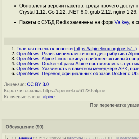
Обновлены версии пакетов, среди прочего доступны 
Crystal 1.12, Go 1.22, .NET 8.0, grub 2.12, nginx 1.26
Пакеты с СУБД Redis заменены на форк
Valkey
, в 
Главная ссылка к новости (
https://alpinelinux.org/posts/...
)
OpenNews: Релиз минималистичного дистрибутива Alpine
OpenNews: Alpine Linux покинул наиболее активный со
OpenNews: Docker-образы Alpine поставлялись с пустым
OpenNews: Уязвимость в пакетном менеджере APK, позв
OpenNews: Перевод официальных образов Docker с Ubun
Лицензия:
CC BY 3.0
Короткая ссылка: https://opennet.ru/61230-alpine
Ключевые слова:
alpine
При перепечатке указа
Обсуждение
(90)
1.1
,
Аноним
(
1
), 21:12, 22/05/2024 [
ответить
] [
﹢﹢﹢
] [
· · ·
]
[
↓
] [
к модератору