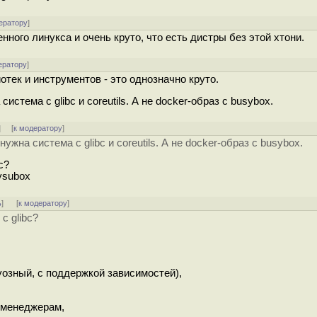
ератору
]
нного линукса и очень круто, что есть дистры без этой хтони.
ератору
]
тек и инструментов - это однозначно круто.
тема с glibc и coreutils. А не docker-образ с busybox.
] [
к модератору
]
на система с glibc и coreutils. А не docker-образ с busybox.
c?
ysubox
ь
]
[
к модератору
]
с glibc?
озный, с поддержкой зависимостей),
м менеджерам,