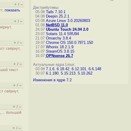
+
–
/
Дистрибутивы:
ут,
показать
05.08
Tails 7.10.1
04.08
Deepin 25.2.1
03.08
Azure Linux 3.0.20260803
+
–
/
01.08
NetBSD 11.0
вёрнут,
24.07
Ubuntu Touch 24.04 2.0
23.07
Solaris 11.4 SRU94
21.07
Omarchy 3.8.4
+
–
19.07
Chrome OS 150.0.7871.150
/
17.07
Whonix 18.2.1.9
кст свёрнут,
16.07
SteamOS 3.8.15
16.07
OPNsense 26.7
+
–
/
Актуальные ядра Linux:
03.08
7.1.6
,
6.18.42
,
6.12.101
,
6.6.148
ьшой текст
30.07
6.1.180
,
5.15.213
,
5.10.262
Изменения в ядре 7.2
+
–
/
ст свёрнут,
+
–
/
,...
большой
+
–
/