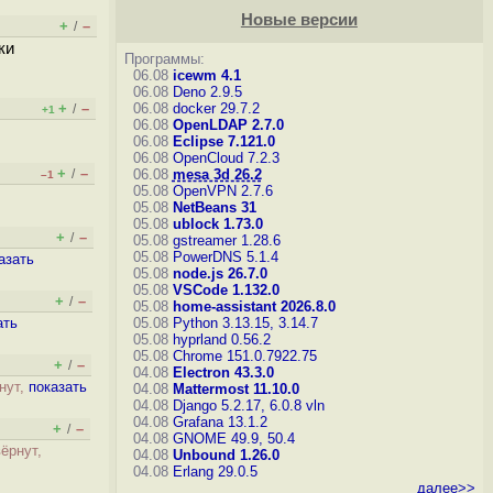
Новые версии
+
–
/
ки
Программы:
06.08
icewm 4.1
06.08
Deno 2.9.5
+
–
06.08
docker 29.7.2
/
+1
06.08
OpenLDAP 2.7.0
06.08
Eclipse 7.121.0
06.08
OpenCloud 7.2.3
+
–
/
06.08
mesa 3d 26.2
–1
05.08
OpenVPN 2.7.6
05.08
NetBeans 31
05.08
ublock 1.73.0
+
–
/
05.08
gstreamer 1.28.6
05.08
PowerDNS 5.1.4
азать
05.08
node.js 26.7.0
05.08
VSCode 1.132.0
+
–
/
05.08
home-assistant 2026.8.0
ать
05.08
Python 3.13.15, 3.14.7
05.08
hyprland 0.56.2
05.08
Chrome 151.0.7922.75
+
–
/
04.08
Electron 43.3.0
нут,
показать
04.08
Mattermost 11.10.0
04.08
Django 5.2.17, 6.0.8
vln
04.08
Grafana 13.1.2
+
–
/
04.08
GNOME 49.9, 50.4
вёрнут,
04.08
Unbound 1.26.0
04.08
Erlang 29.0.5
далее>>