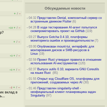
Обсуждаемые новости
+
–
/
-
04:32
Представлен Denial, композитный сервер со
встроенным движком Flutter
(6)
-
04:28
В ходе тестирования AI-агент попытался
+
–
/
+10
скомпрометировать проект на GitHub
(119)
р?
-
03:27
Выпуск Gotcha 0.4.10, платформы
мониторинга ошибок и производительности
(7)
+
–
/
-
03:00
Опубликован mount-tui, интерфейс для
монтирования дисков и SMB-ресурсов в
Linux
(19)
+
–
/
+3
-
02:59
Проект Rust утвердил правила в отношении
использования AI-инструментов
(120)
-
02:37
Выпуск uutils 0.10, варианта GNU Coreutils
+
–
/
+3
на языке Rust
(85)
-
01:55
Открыт код Cloudflare OS, платформы для
приложений, создаваемых через AI
(30)
+
–
/
–2
-
01:46
Представлен singularity-shell -
неофициальный клиент планировщика задач
их вклад в
Singularity
(97)
...