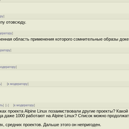
ору
]
пу отовсюду.
дератору
]
венная область применения которого сомнительные образы доке
ератору
]
модератору
]
ь
]
[
к модератору
]
ть
]
[
↓
] [
к модератору
]
ах проекта Alpine Linux позаимствовали другие проекты? Какой 
а даже 1000 работают на Alpine Linux? Список можно продолжать
х, средних проектов. Дальше этого он непригоден.