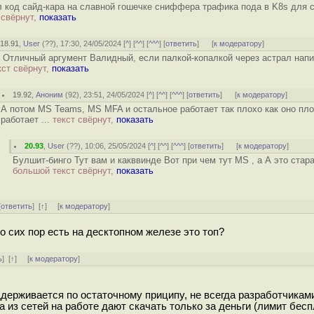
 код сайд-кара на славной гошечке сниффера трафика пода в K8s для се
 свёрнут,
показать
18.91
,
User
(
??
), 17:30, 24/05/2024 [
^
] [
^^
] [
^^^
] [
ответить
]
[
к модератору
]
 Отличный аргумент Валидный, если палкой-копалкой через астрал напи
кст свёрнут,
показать
19.92
,
Аноним
(
92
), 23:51, 24/05/2024 [
^
] [
^^
] [
^^^
] [
ответить
]
[
к модератору
]
А потом MS Teams, MS MFA и остальное работает так плохо как оно пл
работает ...
текст свёрнут,
показать
20.93
,
User
(
??
), 10:06, 25/05/2024 [
^
] [
^^
] [
^^^
] [
ответить
]
[
к модератору
]
Булшит-бинго Тут вам и какввинде Вот при чем тут MS , а А это стара
большой текст свёрнут,
показать
[
ответить
]
[
↑
] [
к модератору
]
о сих пор есть на десктопном железе это топ?
ь
]
[
↑
] [
к модератору
]
держивается по остаточному приципу, не всегда разработчикам
а из сетей на работе дают скачать только за деньги (лимит бес