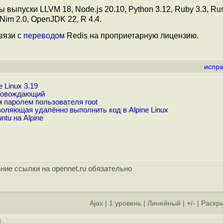
выпуски LLVM 18, Node.js 20.10, Python 3.12, Ruby 3.3, Rus
, Nim 2.0, OpenJDK 22, R 4.4.
связи с
переводом
Redis на проприетарную лицензию.
испра
 Linux 3.19
провождающий
 паролем пользователя root
оляющая удалённо выполнить код в Alpine Linux
tu на Alpine
ние ссылки на opennet.ru обязательно
Ajax
|
1 уровень
|
Линейный
|
+/-
|
Раскры
]