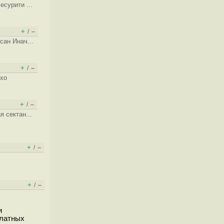
сурити ...
+
–
/
сан Инач...
+
–
/
охо
+
–
/
я сектан...
+
–
/
+
–
/
и
платных