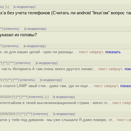
ть
]
[
↓
] [
к модератору
]
ux'а без учета телефонов (Считать ли android "linux'ом" вопрос та
^^
] [
ответить
]
[
к модератору
]
указал из головы?
^^
] [
ответить
]
[
к модератору
]
я, но для наших целей - хрен ли разницы ...
текст свёрнут,
показать
^
] [
^^
] [
^^^
] [
ответить
]
[
к модератору
]
часть Интернета А там очень много другого линакс...
текст свёрнут,
пок
24 [
^
] [
^^
] [
^^^
] [
ответить
]
[
к модератору
]
о спался LAMP овый стек - даже там, где он еще ...
текст свёрнут,
показ
/05/2024 [
^
] [
^^
] [
^^^
] [
ответить
]
[
↓
] [
к модератору
]
тегпгайзом в твоей высокоинновационной стране - мягко го...
текст свёр
 23/05/2024 [
^
] [
^^
] [
^^^
] [
ответить
]
[
к модератору
]
уалок у тебя под диваном - мы уже слышали Я даже поверю, чт...
текст с