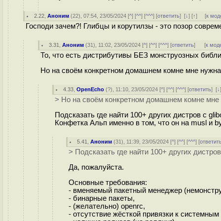
2.22
,
Аноним
(
22
), 07:54, 23/05/2024 [
^
] [
^^
] [
^^^
] [
ответить
]
[
↓
] [
↑
] [
к мод
Господи зачем?! Глибцы и корутилзы - это позор совреме
3.31
,
Аноним
(
31
), 11:02, 23/05/2024 [
^
] [
^^
] [
^^^
] [
ответить
]
[
к мод
То, что есть дистрибутивы БЕЗ монструозных библио
Но на своём конкретном домашнем комне мне нужна сис
4.33
,
OpenEcho
(
?
), 11:10, 23/05/2024 [
^
] [
^^
] [
^^^
] [
ответить
]
[
↓
> Но на своём конкретном домашнем комне мне нуж
Подсказать где найти 100+ других дистров с glib
Конфетка Альп именно в том, что он на musl и b
5.41
,
Аноним
(
31
), 11:39, 23/05/2024 [
^
] [
^^
] [
^^^
] [
ответит
> Подсказать где найти 100+ других дистров 
Да, пожалуйста.
Основные требования:
- вменяемый пакетный менеджер (немонстру
- бинарные пакеты,
- (желательно) openrc,
- отсутствие жёсткой привязки к системны