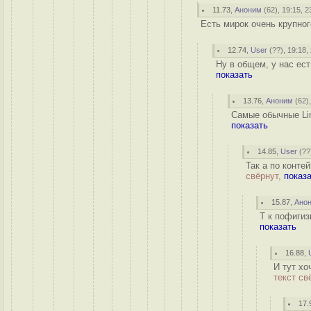
11.73
,
Аноним
(
62
), 19:15, 2
Есть мирок очень крупног
12.74
,
User
(
??
), 19:18,
Ну в общем, у нас ест
показать
13.76
,
Аноним
(
62
)
Самые обычные Lin
показать
14.85
,
User
(
??
Так а по конте
свёрнут,
показ
15.87
,
Ано
Т к пофигиз
показать
16.88
,
И тут хо
текст св
17.