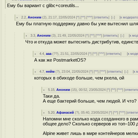
Ему бы вариант с glibc+coreutils...
2.2
,
Аноним
(
2
), 21:17, 22/05/2024 [
^
] [
^^
] [
^^^
] [
ответить
]
[
↓
] [
к модерат
Ему бы платную поддержку давно бы уже вытеснил шля
3.3
,
Аноним
(
3
), 21:49, 22/05/2024 [
^
] [
^^
] [
^^^
] [
ответить
]
[
↓
] [
к мо
Что и откуда может вытеснить дистрибутив, единст
4.4
,
aaa
(
??
), 21:51, 22/05/2024 [
^
] [
^^
] [
^^^
] [
ответить
]
[
к мод
А как же PostmarketOS?
4.7
,
нейм
(
?
), 23:04, 22/05/2024 [
^
] [
^^
] [
^^^
] [
ответить
]
[
↓
] [
к 
которых в обиходе больше, чем рхела, ой
5.15
,
Аноним
(
15
), 00:52, 23/05/2024 [
^
] [
^^
] [
^^^
] [
ответит
Таки да.
А еще бактерий больше, чем людей. И что?
5.20
,
Афанасий
(
?
), 05:40, 23/05/2024 [
^
] [
^^
] [
^^^
] [
ответи
Напомни мне сколько кода созданного в рамк
общее дело? Сколько серверов из топ–100 д
Alpine живет лишь в мире контейнеров мелки