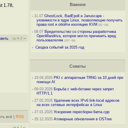
Важное
t 1.78,
-
11.07
GhostLock, BadEpoll и Januscape -
уязвимости в ядре Linux, позволяющие получить
права root и обойти изоляцию KVM
(82 +34)
-
08.07
Вредительство со стороны разработчика
OpenMandriva, которое могло причинить вред
+
–
вить
/
+1
пользователям
(107 +34)
-
Сводка событий за 2025 год
Советы
-
19.04.2026
PKI с аппаратным TRNG за 10 дней при
помощи AI
-
09.03.2026
Борьба с web-ботами через запрет
HTTP/1.1
-
27.02.2026
Удаление всех IPv6 link-local адресов
на всех сетевых интерфейсах в Linux
-
27.01.2026
Ускорение пересборки llama.cpp
ть всё
|
RSS
-
25.12.2025
Атомарные обновления в OSTree
+
–
/
+9