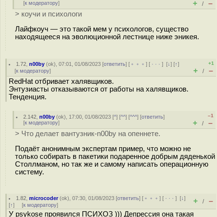
+
–
[
к модератору
]
/
> коучи и психологи
Лайфкоуч — это такой мем у психологов, существо
находящееся на эволюционной лестнице ниже эникея.
+1
1.72
,
n00by
(
ok
), 07:01, 01/08/2023 [
ответить
] [
﹢﹢﹢
] [
· · ·
]
[
↓
] [
↑
]
+
–
[
к модератору
]
/
RedHat отбривает халявщиков.
Энтузиасты отказываются от работы на халявщиков.
Тенденция.
–1
2.142
,
n00by
(
ok
), 17:00, 01/08/2023 [
^
] [
^^
] [
^^^
] [
ответить
]
+
–
[
к модератору
]
/
> Что делает вантузник-n00by на опеннете.
Подаёт анонимным экспертам пример, что можно не
только собирать в пакетики подаренное добрым дяденькой
Столлманом, но так же и самому написать операционную
систему.
1.82
,
microcoder
(
ok
), 07:30, 01/08/2023 [
ответить
] [
﹢﹢﹢
] [
· · ·
]
[
↓
]
+
–
/
[
↑
] [
к модератору
]
У psykose проявился ПСИХОЗ ))) Депрессия она такая