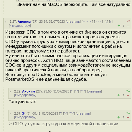
Значит нам на MacOS переходить. Там все натурально
–2
1.27
,
Аноним
(
27
), 23:54, 31/07/2023 [
ответить
] [
﹢﹢﹢
] [
· · ·
]
[
↓
] [
↑
]
+
–
[
к модератору
]
/
Издержки СПО в том что в отличие от бизнеса он строится
на интузиастах, которым завтра может просто надоесть.
СПО-у нужна структура коммерческой организации, где есть
менеджмент погонщики с кнутом и исполнители, рабы на
галерах, по другому это не работает.
Ну или хотя бы некоммерческая организация имитирующая
бизнес процессы. Хотя НКО чаще занимаются составлением
COC-ов и другим социальным взаимодействием не несущим
никакой практической пользы, а наоборот вред.
Все пишут про Docker, а меня больше интересует
PostmarketOS и её дальнейшая судьба.
+1
2.29
,
Аноним
(
27
), 23:55, 31/07/2023 [
^
] [
^^
] [
^^^
] [
ответить
]
+
–
[
к модератору
]
/
*энтузиастах
+1
2.37
,
34
(
?
), 00:41, 01/08/2023 [
^
] [
^^
] [
^^^
] [
ответить
]
+
–
[
к модератору
]
/
> СПО-у нужна структура коммерческой организации