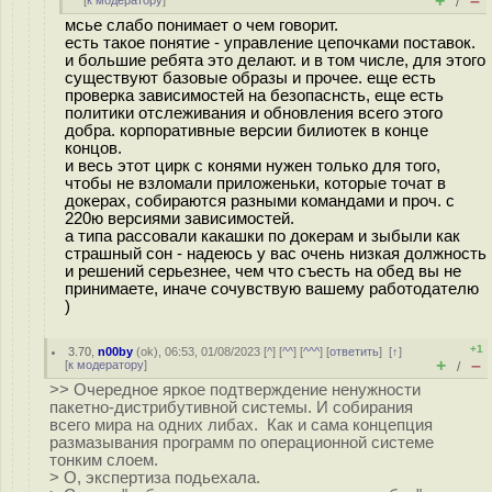
+
–
[
к модератору
]
/
мсье слабо понимает о чем говорит.
есть такое понятие - управление цепочками поставок.
и большие ребята это делают. и в том числе, для этого
существуют базовые образы и прочее. еще есть
проверка зависимостей на безопаснсть, еще есть
политики отслеживания и обновления всего этого
добра. корпоративные версии билиотек в конце
концов.
и весь этот цирк с конями нужен только для того,
чтобы не взломали приложеньки, которые точат в
докерах, собираются разными командами и проч. с
220ю версиями зависимостей.
а типа рассовали какашки по докерам и зыбыли как
страшный сон - надеюсь у вас очень низкая должность
и решений серьезнее, чем что съесть на обед вы не
принимаете, иначе сочувствую вашему работодателю
)
+1
3.70
,
n00by
(
ok
), 06:53, 01/08/2023 [
^
] [
^^
] [
^^^
] [
ответить
]
[
↑
]
+
–
[
к модератору
]
/
>> Очередное яркое подтверждение ненужности
пакетно-дистрибутивной системы. И собирания
всего мира на одних либах. Как и сама концепция
размазывания программ по операционной системе
тонким слоем.
> О, экспертиза подьехала.