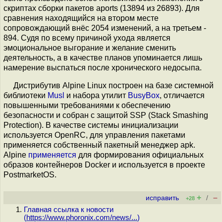
скриптах сборки пакетов aports (13894 из 26893). Для
сравнения находящийся на втором месте
сопровождающий внёс 2054 изменений, а на третьем -
894. Судя по всему причиной ухода является
эмоциональное выгорание и желание сменить
деятельность, а в качестве планов упоминается лишь
намерение выспаться после хронического недосыпа.
Дистрибутив Alpine Linux построен на базе системной
библиотеки
Musl
и набора утилит
BusyBox
, отличается
повышенными требованиями к обеспечению
безопасности и собран с защитой SSP (Stack Smashing
Protection). В качестве системы инициализации
используется OpenRC, для управления пакетами
применяется собственный пакетный менеджер apk.
Alpine
применяется
для формирования официальных
образов контейнеров Docker и используется в проекте
PostmarketOS.
+
–
исправить
/
+28
Главная ссылка к новости
(
https://www.phoronix.com/news/...
)