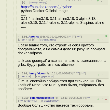
+
–
/
[
↑
] [
к модератору
]
https://hub.docker.com/_/python
python Docker Official Image
.....
3.11.4-alpine3.18, 3.11-alpine3.18, 3-alpine3.18,
alpine3.18, 3.11.4-alpine, 3.11-alpine, 3-alpine, alpine
.....
+2
5.93
,
Аноним
(
93
), 09:39, 01/08/2023 [
^
] [
^^
] [
^^^
]
+
–
[
ответить
]
[
↑
] [
к модератору
]
/
Сразу видно того, кто строит из себя крутого
программиста, а на самом деле ни разу не собирал
docker-образа.
'apk add gcompat' и все ваши пакеты, завязанные на
glibc, будут работать как обычно
5.99
,
funny.falcon
(
?
), 10:21, 01/08/2023 [
^
] [
^^
] [
^^^
]
+
–
/
[
ответить
]
[
к модератору
]
С musl спокойно собираются при скачивании. По-
крайней мере, что мне нужно было, собралось без
проблем.
5.109
,
commiethebeastie
(
ok
), 12:13, 01/08/2023 [
^
] [
^^
]
+
–
/
[
^^^
] [
ответить
]
[
к модератору
]
Вообще большинство пакетов таки собраны.