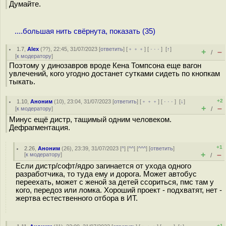
Думайте.
....большая нить свёрнута, показать (35)
1.7
,
Alex
(
??
), 22:45, 31/07/2023 [
ответить
] [
﹢﹢﹢
] [
· · ·
]
[
↑
]
+
–
/
[
к модератору
]
Поэтому у динозавров вроде Кена Томпсона еще вагон
увлечений, кого угодно достанет сутками сидеть по кнопкам
тыкать.
+2
1.10
,
Аноним
(
10
), 23:04, 31/07/2023 [
ответить
] [
﹢﹢﹢
] [
· · ·
]
[
↓
]
+
–
[
к модератору
]
/
Минус ещё дистр, тащимый одним человеком.
Дефрагментация.
+1
2.26
,
Аноним
(
26
), 23:39, 31/07/2023 [
^
] [
^^
] [
^^^
] [
ответить
]
+
–
[
к модератору
]
/
Если дистр/софт/ядро загинается от ухода одного
разработчика, то туда ему и дорога. Может автобус
переехать, может с женой за детей ссориться, пмс там у
кого, передоз или ломка. Хороший проект - подхватят, нет -
жертва естественного отбора в ИТ.
+1