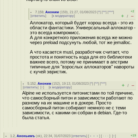
+2
7.159
,
Аноним
(
159
), 21:27, 01/08/2023 [
^
] [
^^
] [
^^^
]
+
–
[
ответить
]
[
к модератору
]
/
Аллокатор, который будет хорош всегда - это из
области фантастики. Универсальный аллокатор -
это всегда компромисс.
А для конкретного приложения всегда же можно
через preload подсунуть любой, тот же jemalloc.
А что касается musl, разработчик считает, что
простота и понятность кода для его библиотеки
важнее всего, потому не принимает в апстрим
типичные для "взрослых аллокаторов" навороты
с кучей эвристик.
5.152
,
Аноним
(
152
), 19:13, 01/08/2023 [
^
] [
^^
] [
^^^
]
+
–
/
[
ответить
]
[
↑
] [
к модератору
]
Alpine не используется питонистами по той причине,
что самосборный питон и зависимости работают по
разному на их машине и в докере. Просто
самосборный питон собирают немного не с теми
зависимости, с какими он собран в debian. Где-то
была статья.
+19
1.2
,
Аноньимъ
(
ok
), 22:34, 31/07/2023 [
ответить
] [
﹢﹢﹢
] [
· · ·
]
[
↑
]