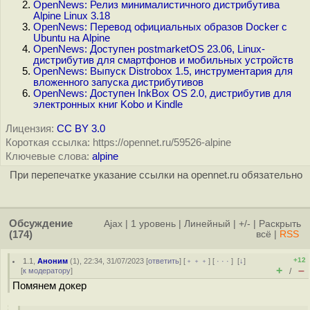
OpenNews: Релиз минималистичного дистрибутива
Alpine Linux 3.18
OpenNews: Перевод официальных образов Docker с
Ubuntu на Alpine
OpenNews: Доступен postmarketOS 23.06, Linux-
дистрибутив для смартфонов и мобильных устройств
OpenNews: Выпуск Distrobox 1.5, инструментария для
вложенного запуска дистрибутивов
OpenNews: Доступен InkBox OS 2.0, дистрибутив для
электронных книг Kobo и Kindle
Лицензия:
CC BY 3.0
Короткая ссылка: https://opennet.ru/59526-alpine
Ключевые слова:
alpine
При перепечатке указание ссылки на opennet.ru обязательно
Обсуждение
Ajax
|
1 уровень
|
Линейный
|
+/-
|
Раскрыть
(174)
всё
|
RSS
+12
1.1
,
Аноним
(
1
), 22:34, 31/07/2023 [
ответить
] [
﹢﹢﹢
] [
· · ·
]
[
↓
]
+
–
[
к модератору
]
/
Помянем докер