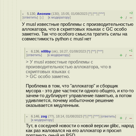
+2
5.130
,
Аноним
(
130
), 15:05, 01/08/2023 [
^
] [
^^
] [
^^^
]
+
–
[
ответить
]
[
↓
] [
к модератору
]
/
У musl известные проблемы с производительностью
аллокатора, что в скриптовых языках с GC особо
заметно. Так что особого смысла тратить силы на
совместимость python с musl нет
+1
6.136
,
n00by
(
ok
), 16:27, 01/08/2023 [
^
] [
^^
] [
^^^
]
+
–
[
ответить
]
[
к модератору
]
/
> У musl известные проблемы с
производительностью аллокатора, что в
скриптовых языках с
> GC особо заметно.
Проблема в том, что "аллокатор" и сборщик
мусора - это две частности одного общего, и кто-то
зачем-то дублирует управление памятью, а потом
удивляется, почему избыточное решение
оказывается медленным.
6.146
,
zog
(
??
), 18:14, 01/08/2023 [
^
] [
^^
] [
^^^
] [
ответить
]
+
–
/
[
к модератору
]
Тут, в соседней новости о новой версии glibc, народ
как раз жаловался на его аллокатор и просил
портануть оный из BSD.