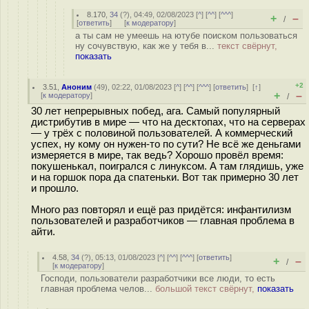
8.170
,
34
(
?
), 04:49, 02/08/2023 [
^
] [
^^
] [
^^^
]
+
–
/
[
ответить
]
[
к модератору
]
а ты сам не умеешь на ютубе поиском пользоваться
ну сочувствую, как же у тебя в...
текст свёрнут,
показать
+2
3.51
,
Аноним
(
49
), 02:22, 01/08/2023 [
^
] [
^^
] [
^^^
] [
ответить
]
[
↑
]
+
–
[
к модератору
]
/
30 лет непрерывных побед, ага. Самый популярный
дистрибутив в мире — что на десктопах, что на серверах
— у трёх с половиной пользователей. А коммерческий
успех, ну кому он нужен-то по сути? Не всё же деньгами
измеряется в мире, так ведь? Хорошо провёл время:
покушенькал, поигрался с линуксом. А там глядишь, уже
и на горшок пора да спатеньки. Вот так примерно 30 лет
и прошло.
Много раз повторял и ещё раз придётся: инфантилизм
пользователей и разработчиков — главная проблема в
айти.
4.58
,
34
(
?
), 05:13, 01/08/2023 [
^
] [
^^
] [
^^^
] [
ответить
]
+
–
/
[
к модератору
]
Господи, пользователи разработчики все люди, то есть
главная проблема челов...
большой текст свёрнут,
показать