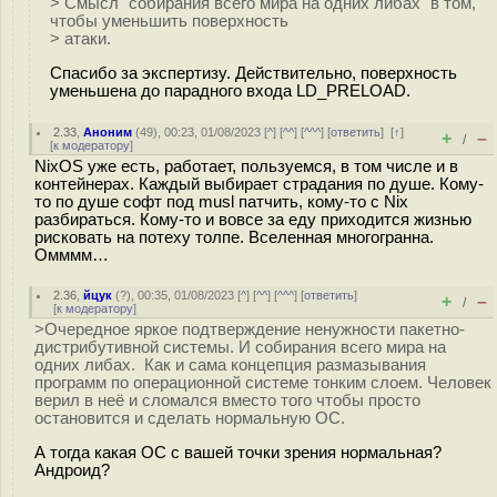
> Смысл "собирания всего мира на одних либах" в том,
чтобы уменьшить поверхность
> атаки.
Спасибо за экспертизу. Действительно, поверхность
уменьшена до парадного входа LD_PRELOAD.
2.33
,
Аноним
(
49
), 00:23, 01/08/2023 [
^
] [
^^
] [
^^^
] [
ответить
]
[
↑
]
+
–
/
[
к модератору
]
NixOS уже есть, работает, пользуемся, в том числе и в
контейнерах. Каждый выбирает страдания по душе. Кому-
то по душе софт под musl патчить, кому-то с Nix
разбираться. Кому-то и вовсе за еду приходится жизнью
рисковать на потеху толпе. Вселенная многогранна.
Омммм…
2.36
,
йцук
(
?
), 00:35, 01/08/2023 [
^
] [
^^
] [
^^^
] [
ответить
]
+
–
/
[
к модератору
]
>Очередное яркое подтверждение ненужности пакетно-
дистрибутивной системы. И собирания всего мира на
одних либах. Как и сама концепция размазывания
программ по операционной системе тонким слоем. Человек
верил в неё и сломался вместо того чтобы просто
остановится и сделать нормальную ОС.
А тогда какая ОС с вашей точки зрения нормальная?
Андроид?