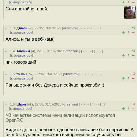
+
–
[
к модератору
]
/
Спи спокойно герой.
+6
1.3
,
дАнон
(
?
), 22:35, 31/07/2023 [
ответить
] [
﹢﹢﹢
] [
· · ·
]
+
–
[
к модератору
]
/
Алиса, и ты в веб-кам(
+2
1.4
,
Аноним
(
4
), 22:35, 31/07/2023 [
ответить
] [
﹢﹢﹢
] [
· · ·
]
+
–
[
к модератору
]
/
ник говорящий
–1
1.5
,
th3m3
(
ok
), 22:36, 31/07/2023 [
ответить
] [
﹢﹢﹢
] [
· · ·
]
+
–
[
к модератору
]
/
Раньше жили без Докера и сейчас проживём :)
–3
1.6
,
Шарп
(
ok
), 22:38, 31/07/2023 [
ответить
] [
﹢﹢﹢
] [
· · ·
]
[
↓
]
+
–
[
к модератору
]
/
>В качестве системы инициализации используется
OpenRC
Видите до чего человека довело написание баш портянок. А
был бы systemd, никакого выгорания не случилось бы.