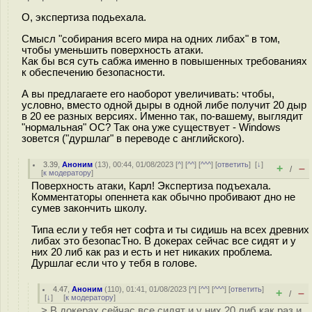
О, экспертиза подьехала.
Смысл "собирания всего мира на одних либах" в том,
чтобы уменьшить поверхность атаки.
Как бы вся суть сабжа именно в повышенных требованиях
к обеспечению безопасности.
А вы предлагаете его наоборот увеличивать: чтобы,
условно, вместо одной дыры в одной либе получит 20 дыр
в 20 ее разных версиях. Именно так, по-вашему, выглядит
"нормальная" ОС? Так она уже существует - Windows
зовется ("дуршлаг" в переводе с английского).
3.39
,
Аноним
(
13
), 00:44, 01/08/2023 [
^
] [
^^
] [
^^^
] [
ответить
]
[
↓
]
+
–
/
[
к модератору
]
Поверхность атаки, Карл! Экспертиза подъехала.
Комментаторы опеннета как обычно пробивают дно не
сумев закончить школу.
Типа если у тебя нет софта и ты сидишь на всех древних
либах это безопасТно. В докерах сейчас все сидят и у
них 20 либ как раз и есть и нет никаких проблема.
Дуршлаг если что у тебя в голове.
4.47
,
Аноним
(
110
), 01:41, 01/08/2023 [
^
] [
^^
] [
^^^
] [
ответить
]
+
–
/
[
↓
] [
к модератору
]
> В докерах сейчас все сидят и у них 20 либ как раз и