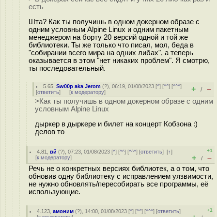
есть
Шта? Как ты получишь в одном докерном образе с
одним условным Alpine Linux и одним пакетным
менеджером на борту 20 версий одной и той же
библиотеки. Ты же только что писал, мол, беда в
"собирании всего мира на одних либах", а теперь
оказывается в этом "нет никаких проблем". Я смотрю,
ты последовательный.
5.65
,
Sw00p aka Jerom
(
?
), 06:19, 01/08/2023 [
^
] [
^^
] [
^^^
]
+
–
/
[
ответить
]
[
к модератору
]
>Как ты получишь в одном докерном образе с одним
условным Alpine Linux
дыркер в дыркере и билет на концерт Кобзона :)
делов то
+1
4.81
,
вй
(
?
), 07:23, 01/08/2023 [
^
] [
^^
] [
^^^
] [
ответить
]
[
↑
]
+
–
[
к модератору
]
/
Речь не о конкретных версиях библиотек, а о том, что
обновив одну библиотеку с исправлением уязвимости,
не нужно обновлять/пересобирать все программы, её
использующие.
+1
4.123
,
амоним
(
?
), 14:00, 01/08/2023 [
^
] [
^^
] [
^^^
] [
ответить
]