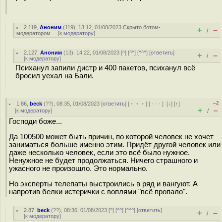
2.119
,
Аноним
(
119
), 13:12, 01/08/2023
Скрыто ботом-
+
–
/
модератором
[
к модератору
]
2.127
,
Аноним
(
13
), 14:22, 01/08/2023 [
^
] [
^^
] [
^^^
] [
ответить
]
+
–
/
[
к модератору
]
Психанул запили дистр и 400 пакетов, психанул всё
бросил уехал на Бали.
–2
1.86
,
beck
(
??
), 08:35, 01/08/2023 [
ответить
] [
﹢﹢﹢
] [
· · ·
]
[
↓
] [
↑
]
+
–
[
к модератору
]
/
Господи боже...
Да 100500 может быть причин, по которой человек не хочет
заниматься больше именно этим. Придёт другой человек или
даже несколько человек, если это всё было нужное.
Ненужное не будет продолжаться. Ничего страшного и
ужасного не произошло. Это нормально.
Но эксперты телепаты выстроились в ряд и вангуют. А
напротив белки истерички с воплями "всё пропало".
2.87
,
beck
(
??
), 08:36, 01/08/2023 [
^
] [
^^
] [
^^^
] [
ответить
]
+
–
/
[
к модератору
]