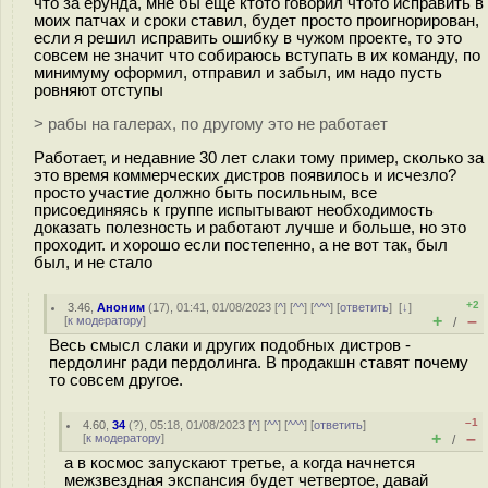
что за ерунда, мне бы еще ктото говорил чтото исправить в
моих патчах и сроки ставил, будет просто проигнорирован,
если я решил исправить ошибку в чужом проекте, то это
совсем не значит что собираюсь вступать в их команду, по
минимуму оформил, отправил и забыл, им надо пусть
ровняют отступы
> рабы на галерах, по другому это не работает
Работает, и недавние 30 лет слаки тому пример, сколько за
это время коммерческих дистров появилось и исчезло?
просто участие должно быть посильным, все
присоединяясь к группе испытывают необходимость
доказать полезность и работают лучше и больше, но это
проходит. и хорошо если постепенно, а не вот так, был
был, и не стало
+2
3.46
,
Аноним
(
17
), 01:41, 01/08/2023 [
^
] [
^^
] [
^^^
] [
ответить
]
[
↓
]
+
–
[
к модератору
]
/
Весь смысл слаки и других подобных дистров -
пердолинг ради пердолинга. В продакшн ставят почему
то совсем другое.
–1
4.60
,
34
(
?
), 05:18, 01/08/2023 [
^
] [
^^
] [
^^^
] [
ответить
]
+
–
[
к модератору
]
/
а в космос запускают третье, а когда начнется
межзвездная экспансия будет четвертое, давай