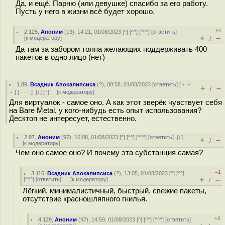
Да, и ещё. Парню (или девушке) спасибо за его работу.
Пусть у него в жизни всё будет хорошо.
+1
2.125
,
Аноним
(
13
), 14:21, 01/08/2023 [
^
] [
^^
] [
^^^
] [
ответить
]
+
–
[
к модератору
]
/
Да там за забором толпа желающих поддерживать 400
пакетов в одно лицо (нет)
1.89
,
Всадник Апокалипсиса
(
?
), 08:58, 01/08/2023 [
ответить
] [
﹢﹢
+
–
/
﹢
] [
· · ·
]
[
↓
] [
↑
] [
к модератору
]
Для виртуалок - самое оно. А как этот зверёк чувствует себя
на Bare Metal, у кого-нибудь есть опыт использования?
Десктоп не интересует, естественно.
2.97
,
Аноним
(
97
), 10:08, 01/08/2023 [
^
] [
^^
] [
^^^
] [
ответить
]
[
↓
]
+
–
/
[
к модератору
]
Чем оно самое оно? И почему эта субстанция самая?
–1
3.116
,
Всадник Апокалипсиса
(
?
), 13:05, 01/08/2023 [
^
] [
^^
]
+
–
[
^^^
] [
ответить
]
[
к модератору
]
/
Лёгкий, минималистичный, быстрый, свежие пакеты,
отсутствие красношляпного гнилья.
+2
4.129
,
Аноним
(
97
), 14:59, 01/08/2023 [
^
] [
^^
] [
^^^
] [
ответить
]