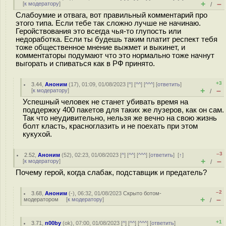
+
–
[
к модератору
]
/
Слабоумие и отвага, вот правильный комментарий про
этого типа. Если тебе так сложно лучше не начинаю.
Геройствования это всегда чья-то глупость или
недоработка. Если ты будешь таким платит респект тебя
тоже общественное мнение выжмет и выкинет, и
комментаторы подумают что это нормально тоже начнут
выгорать и спиваться как в РФ принято.
+3
3.44
,
Аноним
(
17
), 01:09, 01/08/2023 [
^
] [
^^
] [
^^^
] [
ответить
]
+
–
[
к модератору
]
/
Успешный человек не станет убивать время на
поддержку 400 пакетов для таких же лузеров, как он сам.
Так что неудивительно, нельзя же вечно на свою жизнь
болт класть, красноглазить и не поехать при этом
кукухой.
–3
2.52
,
Аноним
(
52
), 02:23, 01/08/2023 [
^
] [
^^
] [
^^^
] [
ответить
]
[
↑
]
+
–
[
к модератору
]
/
Почему герой, когда слабак, подставщик и предатель?
–2
3.68
,
Аноним
(
-
), 06:32, 01/08/2023
Скрыто ботом-
+
–
модератором
[
к модератору
]
/
+1
3.71
,
n00by
(
ok
), 07:00, 01/08/2023 [
^
] [
^^
] [
^^^
] [
ответить
]