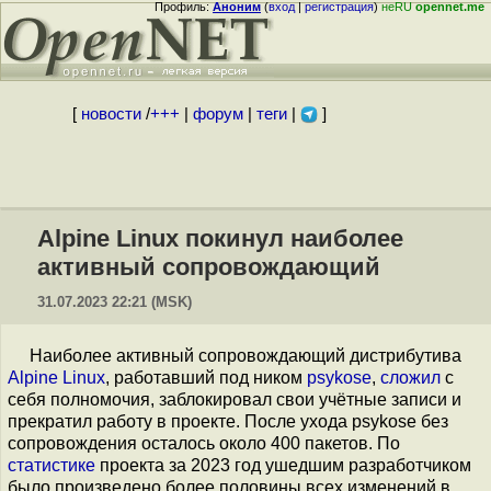
Профиль:
Аноним
(
вход
|
регистрация
)
неRU
opennet.me
[
новости
/
+++
|
форум
|
теги
|
]
Alpine Linux покинул наиболее
активный сопровождающий
31.07.2023 22:21 (MSK)
Наиболее активный сопровождающий дистрибутива
Alpine Linux
, работавший под ником
psykose
,
сложил
с
себя полномочия, заблокировал свои учётные записи и
прекратил работу в проекте. После ухода psykose без
сопровождения осталось около 400 пакетов. По
статистике
проекта за 2023 год ушедшим разработчиком
было произведено более половины всех изменений в