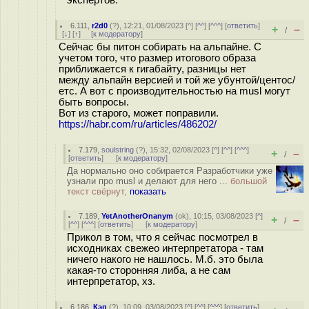
6.111
,
r2d0
(
?
), 12:21, 01/08/2023 [
^
] [
^^
] [
^^^
] [
ответить
]
+
–
/
[
↓
] [
↑
] [
к модератору
]
Сейчас бы питон собирать на альпайне. С
учетом того, что размер итогового образа
приближается к гигабайту, разницы нет
между альпайн версией и той же убунтой/центос/
етс. А вот с производительностью на musl могут
быть вопросы.
Вот из старого, может поправили.
https://habr.com/ru/articles/486202/
7.179
,
soulstring
(
?
), 15:32, 02/08/2023 [
^
] [
^^
] [
^^^
]
+
–
/
[
ответить
]
[
к модератору
]
Да нормально оно собирается Разработчики уже
узнали про musl и делают для него ...
большой
текст свёрнут,
показать
7.189
,
YetAnotherOnanym
(
ok
), 10:15, 03/08/2023 [
^
]
+
–
/
[
^^
] [
^^^
] [
ответить
]
[
к модератору
]
Прикол в том, что я сейчас посмотрел в
исходниках свежео интерпретатора - там
ничего накого не нашлось. М.б. это была
какая-то сторонняя либа, а не сам
интерпретатор, хз.
6.186
,
Кэп
(
?
), 10:09, 03/08/2023 [
^
] [
^^
] [
^^^
] [
ответить
]