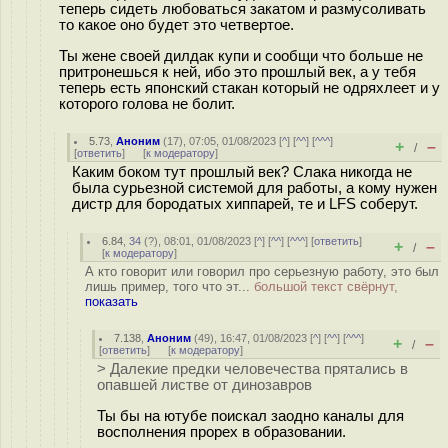
теперь сидеть любоваться закатом и размусоливать
то какое оно будет это четвертое.
Ты жене своей дилдак купи и сообщи что больше не
притронешься к ней, ибо это прошлый век, а у тебя
теперь есть японский стакан который не одряхлеет и у
которого голова не болит.
5.73
,
Аноним
(
17
), 07:05, 01/08/2023 [
^
] [
^^
] [
^^^
]
+
–
/
[
ответить
]
[
к модератору
]
Каким боком тут прошлый век? Слака никогда не
была сурьезной системой для работы, а кому нужен
дистр для бородатых хиппарей, те и LFS соберут.
6.84
,
34
(
?
), 08:01, 01/08/2023 [
^
] [
^^
] [
^^^
] [
ответить
]
+
–
/
[
к модератору
]
А кто говорит или говорил про серьезную работу, это был
лишь пример, того что эт...
большой текст свёрнут,
показать
7.138
,
Аноним
(
49
), 16:47, 01/08/2023 [
^
] [
^^
] [
^^^
]
+
–
/
[
ответить
]
[
к модератору
]
> Далекие предки человечества прятались в
опавшей листве от динозавров
Ты бы на ютубе поискал заодно каналы для
восполнения прорех в образовании.