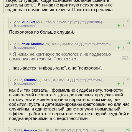
такую ситуацию, когда возникает желание сменить
деятельность". Я никак не критикую психологов и не
подвергаю сомнению их тезисы. Просто это реплика.
+1
2.83
,
Аноним
(
27
), 07:55, 01/08/2023 [
^
] [
^^
] [
^^^
] [
ответить
]
+
–
[
к модератору
]
/
Психологов по больше слушай.
+3
2.92
,
тоже Аноним
(
ok
), 09:26, 01/08/2023 [
^
] [
^^
] [
^^^
] [
ответить
]
+
–
[
к модератору
]
/
> Я никак не критикую психологов и не подвергаю
сомнению их тезисы. Просто это
...называется "инфоцыгане", а не "психологи".
+1
2.122
,
амоним
(
?
), 13:52, 01/08/2023 [
^
] [
^^
] [
^^^
] [
ответить
]
+
–
[
к модератору
]
/
как бы так сказать... формально судьбы нету. точности
вычислений не хватает для достоверных предсказаний.
потому, мы и живем в крайне вероятностном мире, где
события, пусть и детерминированы факторами, но для нас
случайны. и единственный шанс получит нормальный
эффект - работать с вероятностями. не с аурой, судьбой и
предначертаниями, а с веротяностями.
+2
2.141
,
Аноним
(
49
), 16:55, 01/08/2023 [
^
] [
^^
] [
^^^
] [
ответить
]