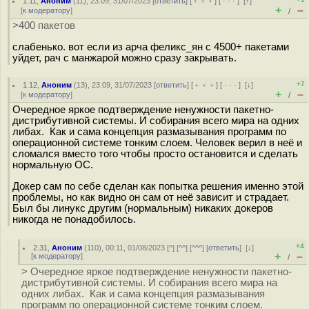
1.11
,
Аноним
(
11
), 23:09, 31/07/2023 [
ответить
] [
﹢﹢﹢
] [
· · ·
]
[
↑
]
+
–
[
к модератору
]
/
>400 пакетов
слабенько. вот если из арча феликс_ян c 4500+ пакетами
уйдет, рач с манжарой можно сразу закрывать.
+7
1.12
,
Аноним
(
13
), 23:09, 31/07/2023 [
ответить
] [
﹢﹢﹢
] [
· · ·
]
[
↓
]
+
–
[
к модератору
]
/
Очередное яркое подтверждение ненужности пакетно-
дистрибутивной системы. И собирания всего мира на одних
либах. Как и сама концепция размазывания программ по
операционной системе тонким слоем. Человек верил в неё и
сломался вместо того чтобы просто остановится и сделать
нормальную ОС.
Докер сам по себе сделан как попытка решения именно этой
проблемы, но как видно он сам от неё зависит и страдает.
Был бы линукс другим (нормальным) никаких докеров
никогда не понадобилось.
+4
2.31
,
Аноним
(
110
), 00:11, 01/08/2023 [
^
] [
^^
] [
^^^
] [
ответить
]
[
↓
]
+
–
[
к модератору
]
/
> Очередное яркое подтверждение ненужности пакетно-
дистрибутивной системы. И собирания всего мира на
одних либах. Как и сама концепция размазывания
программ по операционной системе тонким слоем.