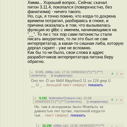
Хммм... Хороший вопрос. Сейчас скачал
питон 3.11.4, покопался (поверхностно, без
фанатизма) - ничего такого.
Но, сцк, я точно помню, что когда-то дохрена
времени потратил, разбираясь в глюке, и
причина оказалась в том, что вызывалась
функция из glibc с именем, начинающимся на
"__". То ли с тех пор сами питонисты стали
писать аккуратнее, то ли это был не сам
интерпретатор, а какая-то сишная либа, которую
дергал скрипт - уже не вспомню.
Как бы то ни было, свои слова в адрес
разработчиков интерпретатора питона беру
обратно.
8.191
,
n00by
(
ok
), 17:10, 03/08/2023 [
^
] [
^^
] [
^^^
]
+
–
/
[
ответить
]
[
к модератору
]
Оно nm -D usr lib64 libpython3 11 so 124 grep U
__ U _...
большой текст свёрнут,
показать
9.192
,
YetAnotherOnanym
(
ok
), 21:09,
+
–
/
03/08/2023 [
^
] [
^^
] [
^^^
] [
ответить
]
[
к модератору
]
Не, там в исходниках было Можбыть за
давностью лет путаю, палочкой когда-то
тык...
текст свёрнут,
показать
10.196
,
n00by
(
ok
), 13:35, 04/08/2023 [
^
] [
^^
]