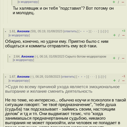
+
–
[
к модератору
]
/
Ты халявщик и он тебя "подставил"? Вот потому он
и молодец.
+3
1.61
,
Аноним
(
59
), 05:19, 01/08/2023 [
ответить
] [
﹢﹢﹢
] [
· · ·
]
[
↓
] [
↑
]
+
–
[
к модератору
]
/
Обидно, конечно, но удачи ему. Приятно было с ним
общаться и коммиты отправлять ему всё-таки.
2.64
,
Аноним
(
-
), 06:16, 01/08/2023
Скрыто ботом-модератором
+
–
/
[
к модератору
]
–1
1.67
,
Аноним
(
-
), 06:28, 01/08/2023 [
ответить
] [
﹢﹢﹢
] [
· · ·
]
[
↓
] [
↑
]
+
–
[
к модератору
]
/
>Судя по всему причиной ухода является эмоциональное
выгорание и желание сменить деятельность
Не по теме, но интересно... обычно коучи и психологи в такой
ситуации говорят: "не твоё предназначение", "тебе душа
(судьба) так подсказывает - займись своим, настоящим
делом" и тд и тп. Они выдвигают тезис, что "когда
занимаешься предначертанным судьбою, никакого
выгорания не может произойти, или человек не попадает в