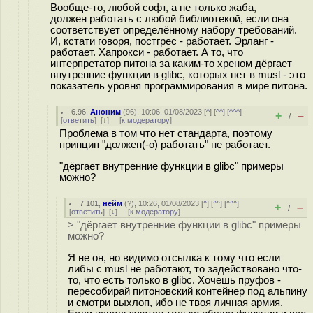
Вообще-то, любой софт, а не только жаба,
должен работать с любой библиотекой, если она
соответствует определённому набору требований.
И, кстати говоря, постгрес - работает. Эрланг -
работает. Хапрокси - работает. А то, что
интерпретатор питона за каким-то хреном дёргает
внутренние функции в glibc, которых нет в musl - это
показатель уровня программирования в мире питона.
6.96
,
Аноним
(
96
), 10:06, 01/08/2023 [
^
] [
^^
] [
^^^
]
+
–
/
[
ответить
]
[
↓
] [
к модератору
]
Проблема в том что нет стандарта, поэтому
принцип "должен(-о) работать" не работает.
"дёргает внутренние функции в glibc" примеры
можно?
7.101
,
нейм
(
?
), 10:26, 01/08/2023 [
^
] [
^^
] [
^^^
]
+
–
/
[
ответить
]
[
↓
] [
к модератору
]
> "дёргает внутренние функции в glibc" примеры
можно?
Я не он, но видимо отсылка к тому что если
либы с musl не работают, то задействовано что-
то, что есть только в glibc. Хочешь пруфов -
пересобирай питоновский контейнер под альпину
и смотри выхлоп, ибо не твоя личная армия.