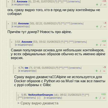
–11
2.8
,
Аноним
(
8
), 22:49, 31/07/2023 [
^
] [
^^
] [
^^^
] [
ответить
]
+
–
[
к модератору
]
/
ога, сразу видно того, кто в прод ни разу контейнеры не
собирал
–4
2.50
,
Аноним
(
50
), 02:22, 01/08/2023 [
^
] [
^^
] [
^^^
] [
ответить
]
+
–
[
к модератору
]
/
Причём тут докер? Новость про alpine.
+10
3.53
,
Аноним
(
53
), 03:02, 01/08/2023 [
^
] [
^^
] [
^^^
] [
ответить
]
+
–
[
к модератору
]
/
Самая популярная основа для небольших контейнеров,
у всех официальных образов обычно есть именно alpine
версия.
–9
4.74
,
tm
(
?
), 07:06, 01/08/2023 [
^
] [
^^
] [
^^^
] [
ответить
]
+
–
[
к модератору
]
/
Сразу видно джависта🤦‍♂️Alpine не используется для
Docker образов с Python из-за Musl так как все пакеты
с pypi собраны с Glibc
+13
5.85
,
YetAnotherOnanym
(
ok
), 08:02, 01/08/2023 [
^
] [
^^
]
+
–
[
^^^
] [
ответить
]
[
↓
] [
к модератору
]
/
> Сразу видно джависта