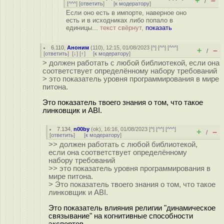
+
–
/
[
^^^
] [
ответить
]
[
к модератору
]
Если оно есть в импорте, наверное оно
есть и в исходниках либо попало в
единицы...
текст свёрнут,
показать
6.110
,
Аноним
(
110
), 12:15, 01/08/2023 [
^
] [
^^
] [
^^^
]
+
–
/
[
ответить
]
[
↓
] [
↑
] [
к модератору
]
> должен работать с любой библиотекой, если она
соответствует определённому набору требований
> это показатель уровня программирования в мире
питона.
Это показатель твоего знания о том, что такое
линковщик и ABI.
7.134
,
n00by
(
ok
), 16:16, 01/08/2023 [
^
] [
^^
] [
^^^
]
+
–
/
[
ответить
]
[
к модератору
]
>> должен работать с любой библиотекой,
если она соответствует определённому
набору требований
>> это показатель уровня программирования в
мире питона.
> Это показатель твоего знания о том, что такое
линковщик и ABI.
Это показатель влияния религии "динамическое
связывание" на когнитивные способности
экспертов.