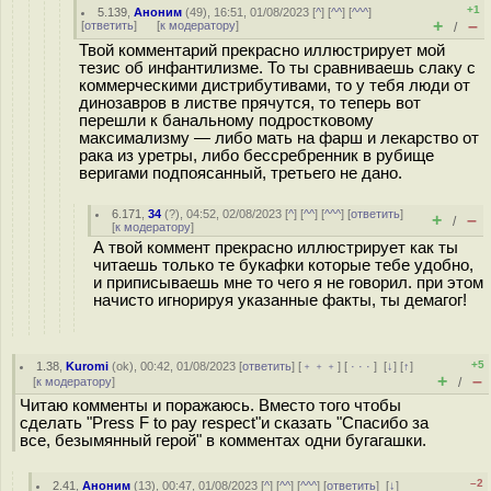
+1
5.139
,
Аноним
(
49
), 16:51, 01/08/2023 [
^
] [
^^
] [
^^^
]
+
–
[
ответить
]
[
к модератору
]
/
Твой комментарий прекрасно иллюстрирует мой
тезис об инфантилизме. То ты сравниваешь слаку с
коммерческими дистрибутивами, то у тебя люди от
динозавров в листве прячутся, то теперь вот
перешли к банальному подростковому
максимализму — либо мать на фарш и лекарство от
рака из уретры, либо бессребренник в рубище
веригами подпоясанный, третьего не дано.
6.171
,
34
(
?
), 04:52, 02/08/2023 [
^
] [
^^
] [
^^^
] [
ответить
]
+
–
/
[
к модератору
]
А твой коммент прекрасно иллюстрирует как ты
читаешь только те букафки которые тебе удобно,
и приписываешь мне то чего я не говорил. при этом
начисто игнорируя указанные факты, ты демагог!
+5
1.38
,
Kuromi
(
ok
), 00:42, 01/08/2023 [
ответить
] [
﹢﹢﹢
] [
· · ·
]
[
↓
] [
↑
]
+
–
[
к модератору
]
/
Читаю комменты и поражаюсь. Вместо того чтобы
сделать "Press F to pay respect"и сказать "Спасибо за
все, безымянный герой" в комментах одни бугагашки.
–2
2.41
,
Аноним
(
13
), 00:47, 01/08/2023 [
^
] [
^^
] [
^^^
] [
ответить
]
[
↓
]