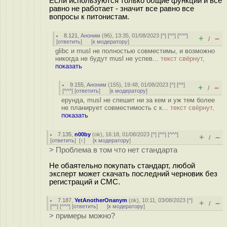
Если используются только общие функции и все
равно не работает - значит все равно все
вопросы к питонистам.
8.121
,
Аноним
(
96
), 13:35, 01/08/2023 [
^
] [
^^
] [
^^^
]
+
–
/
[
ответить
]
[
к модератору
]
glibc и musl не полностью совместимы, и возможно
никогда не будут musl не успев...
текст свёрнут,
показать
9.155
,
Аноним
(
155
), 19:48, 01/08/2023 [
^
] [
^^
]
+
–
/
[
^^^
] [
ответить
]
[
к модератору
]
ерунда, musl не спешит ни за кем и уж тем более
не планирует совместимость с к...
текст свёрнут,
показать
7.135
,
n00by
(
ok
), 16:18, 01/08/2023 [
^
] [
^^
] [
^^^
]
+
–
/
[
ответить
]
[
↑
] [
к модератору
]
> Проблема в том что нет стандарта
Не обаятельно покупать стандарт, любой
эксперт может скачать последний черновик без
регистраций и СМС.
7.187
,
YetAnotherOnanym
(
ok
), 10:11, 03/08/2023 [
^
]
+
–
/
[
^^
] [
^^^
] [
ответить
]
[
к модератору
]
> примеры можно?