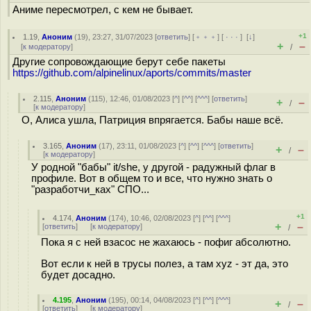
Аниме пересмотрел, с кем не бывает.
+1
1.19
,
Аноним
(
19
), 23:27, 31/07/2023 [
ответить
] [
﹢﹢﹢
] [
· · ·
]
[
↓
]
+
–
[
к модератору
]
/
Другие сопровождающие берут себе пакеты
https://github.com/alpinelinux/aports/commits/master
2.115
,
Аноним
(
115
), 12:46, 01/08/2023 [
^
] [
^^
] [
^^^
] [
ответить
]
+
–
/
[
к модератору
]
О, Алиса ушла, Патриция впрягается. Бабы наше всё.
3.165
,
Аноним
(
17
), 23:11, 01/08/2023 [
^
] [
^^
] [
^^^
] [
ответить
]
+
–
/
[
к модератору
]
У родной "бабы" it/she, у другой - радужный флаг в
профиле. Вот в общем то и все, что нужно знать о
"разработчи_ках" СПО...
+1
4.174
,
Аноним
(
174
), 10:46, 02/08/2023 [
^
] [
^^
] [
^^^
]
+
–
[
ответить
]
[
к модератору
]
/
Пока я с ней взасос не жахаюсь - пофиг абсолютно.
Вот если к ней в трусы полез, а там xyz - эт да, это
будет досадно.
4.195
,
Аноним
(
195
), 00:14, 04/08/2023 [
^
] [
^^
] [
^^^
]
+
–
/
[
ответить
]
[
к модератору
]