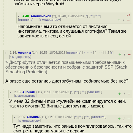
работать через Waydroid.
–3
4.40
,
Анонимочек
(
?
), 06:40, 12/05/2023 [
^
] [
^^
] [
^^^
]
+
–
[
ответить
]
[
к модератору
]
/
Напомните чем это отличается от листания
инстаграма, тиктока и слушанья спотифая? Такая же
зависимость от соц сетей
1.14
,
Аноним
(
14
), 10:56, 10/05/2023 [
ответить
] [
﹢﹢﹢
] [
· · ·
]
[
↓
] [
↑
]
+
–
/
[
к модератору
]
> Дистрибутив отличается повышенными требованиями к
обеспечению безопасности и собран с защитой SSP (Stack
Smashing Protection).
А разве ещё остались дистрибутивы, собираемые без неё?
2.15
,
Аноним
(
11
), 11:09, 10/05/2023 [
^
] [
^^
] [
^^^
] [
ответить
]
+
–
/
[
к модератору
]
У меня 32 битный musl-тулчейн не компилируется с ней,
так что смотри 32 битные дистриутивы может.
3.16
,
Аноним
(
11
), 11:10, 10/05/2023 [
^
] [
^^
] [
^^^
] [
ответить
]
+
–
/
[
к модератору
]
Тут надо заметить, что раньше компилировалось, так что
смотреть надо актуальные версии.