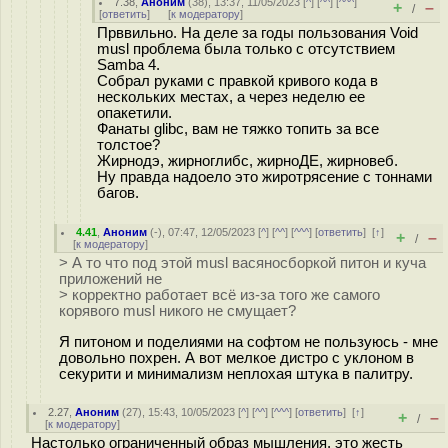
7.38
,
Аноним
(
38
), 13:37, 11/05/2023 [
^
] [
^^
] [
^^^
]
+
–
/
[
ответить
]
[
к модератору
]
Прввильно. На деле за годы пользования Void
musl проблема была только с отсутствием
Samba 4.
Собрал руками с правкой кривого кода в
нескольких местах, а через неделю ее
опакетили.
Фанаты glibc, вам не тяжко топить за все
толстое?
Жирнодэ, жирноглибс, жирноДЕ, жирновеб.
Ну правда надоело это жиротрясение с тоннами
багов.
4.41
,
Аноним
(
-
), 07:47, 12/05/2023 [
^
] [
^^
] [
^^^
] [
ответить
]
[
↑
]
+
–
/
[
к модератору
]
> А то что под этой musl васяносборкой питон и куча
приложений не
> корректно работает всё из-за того же самого
корявого musl никого не смущает?
Я питоном и поделиями на софтом не пользуюсь - мне
довольно похрен. А вот мелкое дистро с уклоном в
секурити и минимализм неплохая штука в палитру.
2.27
,
Аноним
(
27
), 15:43, 10/05/2023 [
^
] [
^^
] [
^^^
] [
ответить
]
[
↑
]
+
–
/
[
к модератору
]
Настолько ограниченный образ мышления, это жесть