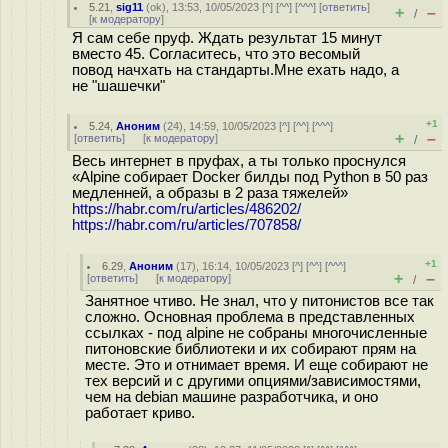
5.21
,
sig11
(
ok
), 13:53, 10/05/2023 [
^
] [
^^
] [
^^^
] [
ответить
]
+
–
/
[
к модератору
]
Я сам себе пруф. Ждать результат 15 минут
вместо 45. Согласитесь, что это весомый
повод начхать на стандарты.Мне ехать надо, а
не "шашечки"
+1
5.24
,
Аноним
(
24
), 14:59, 10/05/2023 [
^
] [
^^
] [
^^^
]
+
–
[
ответить
]
[
к модератору
]
/
Весь интернет в пруфах, а ты только проснулся
«Alpine собирает Docker билды под Python в 50 раз
медленней, а образы в 2 раза тяжелей»
https://habr.com/ru/articles/486202/
https://habr.com/ru/articles/707858/
+1
6.29
,
Аноним
(
17
), 16:14, 10/05/2023 [
^
] [
^^
] [
^^^
]
+
–
[
ответить
]
[
к модератору
]
/
Занятное чтиво. Не знал, что у питонистов все так
сложно. Основная проблема в представленных
ссылках - под alpine не собраны многочисленные
питоновские библиотеки и их собирают прям на
месте. Это и отнимает время. И еще собирают не
тех версий и с другими опциями/зависимостями,
чем на debian машине разработчика, и оно
работает криво.