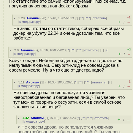
По статистике это самый используемый linux сейчас, т.к.
популярная основа под docker образы
–1
3.28
,
Аноним
(
28
), 15:48, 10/05/2023 [
^
] [
^^
] [
^^^
] [
ответить
]
+
–
[
к модератору
]
/
Не знаю что там со статистикой, собираю все образы
докер на убунту 22.04 и очень доволен тем, что всё
работает
+3
2.9
,
Аноним
(
-
), 10:16, 10/05/2023 [
^
] [
^^
] [
^^^
] [
ответить
]
[
↓
] [
↑
]
+
–
[
к модератору
]
/
Кому-то надо. Небольшой дистр, делается достаточно
неглупыми людьми. Секурити-лид не совсем дрова в
своем ремесле. Ну а что еще от дистра надо?
–1
3.11
,
Аноним
(
11
), 10:35, 10/05/2023 [
^
] [
^^
] [
^^^
] [
ответить
]
[
↓
]
+
–
[
к модератору
]
/
Не совсем дрова, но используется уязвимая
невостребованная и багованная либц? Ты уверен, что
тут можно говорить о сесурити, если в самой основе
заложены такие вещи?
4.42
,
Аноним
(
-
), 07:51, 12/05/2023 [
^
] [
^^
] [
^^^
] [
ответить
]
+
–
/
[
к модератору
]
> Не совсем дрова, но используется уязвимая
невостребованная и багованная либц? Ты уверен,