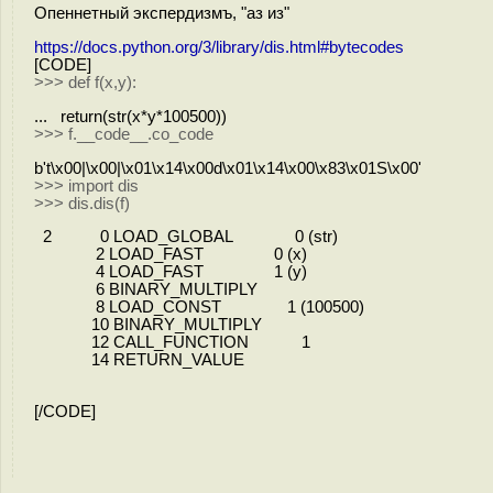
Опеннетный экспердизмъ, "аз из"
https://docs.python.org/3/library/dis.html#bytecodes
[CODE]
>>> def f(x,y):
... return(str(x*y*100500))
>>> f.__code__.co_code
b't\x00|\x00|\x01\x14\x00d\x01\x14\x00\x83\x01S\x00'
>>> import dis
>>> dis.dis(f)
2 0 LOAD_GLOBAL 0 (str)
2 LOAD_FAST 0 (x)
4 LOAD_FAST 1 (y)
6 BINARY_MULTIPLY
8 LOAD_CONST 1 (100500)
10 BINARY_MULTIPLY
12 CALL_FUNCTION 1
14 RETURN_VALUE
[/CODE]