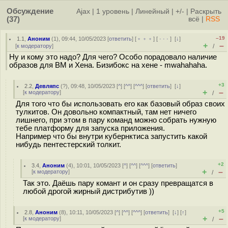
Обсуждение
Ajax
|
1 уровень
|
Линейный
|
+/-
|
Раскрыть
(37)
всё
|
RSS
–19
1.1
,
Аноним
(
1
), 09:44, 10/05/2023 [
ответить
] [
﹢﹢﹢
] [
· · ·
]
[
↓
]
+
–
[
к модератору
]
/
Ну и кому это надо? Для чего? Особо порадовало наличие
образов для ВМ и Хена. Бизибокс на хене - mwahahaha.
+3
2.2
,
Девляпс
(
?
), 09:48, 10/05/2023 [
^
] [
^^
] [
^^^
] [
ответить
]
[
↓
]
+
–
[
к модератору
]
/
Для того что бы использовать его как базовый образ своих
тулкитов. Он довольно компактный, там нет ничего
лишнего, при этом в пару команд можно собрать нужную
тебе платформу для запуска приложения.
Например что бы внутри кубернктиса запустить какой
нибудь пентестерский толкит.
+2
3.4
,
Аноним
(
4
), 10:01, 10/05/2023 [
^
] [
^^
] [
^^^
] [
ответить
]
+
–
[
к модератору
]
/
Так это. Даёшь пару комант и он сразу превращатся в
любой дрогой жирный дистрибутив ))
+5
2.8
,
Аноним
(
8
), 10:11, 10/05/2023 [
^
] [
^^
] [
^^^
] [
ответить
]
[
↓
] [
↑
]
+
–
[
к модератору
]
/