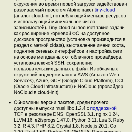
окружения во время первой загрузки задействован
развиваемый проектом Alpine пакет
tiny-cloud
(аналог cloud-init, потребляющий меньше ресурсов
и использующий минимальное число
зависимостей). Tiny-cloud выполняет такие задачи
как расширение корневой ФС на доступное
дисковое пространство (установка производится в
раздел с меткой cidata), выставление имени хоста,
поднятие сетевых интерфейсов и настройка сети
на основе метаданных от облачного провайдера,
установка ключей SSH, сохранение
пользовательских данных в файл. Из облачных
окружений поддерживаются AWS (Amazon Web
Services), Azure, GCP (Google Cloud Platform), OCI
(Oracle Cloud Infrastructure) и NoCloud (провайдер
NoCloud в cloud-init).
Обновлены версии пакетов, среди прочего
доступны выпуски musl libc 1.2.4 с
поддержкой
TCP в резолвере DNS, OpenSSL 3.1, nginx 1.24,
LLVM 16, e2fsprogs 1.47.0, Python 3.11, Lua 3, Ruby
3.2, R 4.3, PHP 8.2, Crystal 1.8, Node.js 20.1, Go
1.20, Rust 1.69, Docker 23, QEMU 8. Предложены