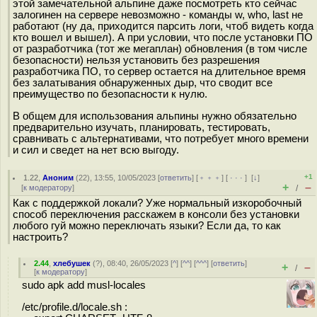
этой замечательной альпине даже посмотреть кто сейчас
залогинен на сервере невозможно - команды w, who, last не
работают (ну да, приходится парсить логи, чтоб видеть когда
кто вошел и вышел). А при условии, что после установки ПО
от разработчика (тот же мегаплан) обновления (в том числе
безопасности) нельзя установить без разрешения
разработчика ПО, то сервер остается на длительное время
без залатывания обнаруженных дыр, что сводит все
преимущество по безопасности к нулю.
В общем для использования альпины нужно обязательно
предварительно изучать, планировать, тестировать,
сравнивать с альтернативами, что потребует много времени
и сил и сведет на нет всю выгоду.
+1
1.22
,
Аноним
(
22
), 13:55, 10/05/2023 [
ответить
] [
﹢﹢﹢
] [
· · ·
]
[
↓
]
+
–
[
к модератору
]
/
Как с поддержкой локали? Уже нормальный изкоробочный
способ переключения расскажем в консоли без установки
любого гуй можно переключать языки? Если да, то как
настроить?
2.44
,
хлебушек
(
?
), 08:40, 26/05/2023 [
^
] [
^^
] [
^^^
] [
ответить
]
+
–
/
[
к модератору
]
sudo apk add musl-locales
/etc/profile.d/locale.sh :