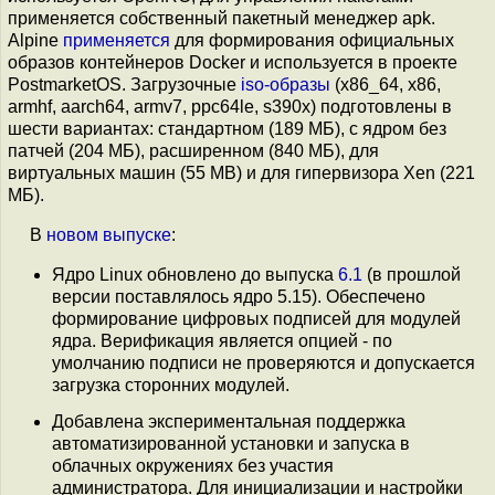
применяется собственный пакетный менеджер apk.
Alpine
применяется
для формирования официальных
образов контейнеров Docker и используется в проекте
PostmarketOS. Загрузочные
iso-образы
(x86_64, x86,
armhf, aarch64, armv7, ppc64le, s390x) подготовлены в
шести вариантах: стандартном (189 МБ), с ядром без
патчей (204 МБ), расширенном (840 МБ), для
виртуальных машин (55 MB) и для гипервизора Xen (221
МБ).
В
новом выпуске
:
Ядро Linux обновлено до выпуска
6.1
(в прошлой
версии поставлялось ядро 5.15). Обеспечено
формирование цифровых подписей для модулей
ядра. Верификация является опцией - по
умолчанию подписи не проверяются и допускается
загрузка сторонних модулей.
Добавлена экспериментальная поддержка
автоматизированной установки и запуска в
облачных окружениях без участия
администратора. Для инициализации и настройки