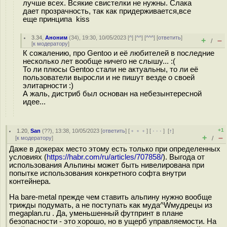
лучше всех. Всякие свистелки не нужны. Слака
дает прозрачность, так как придерживается,все
еще принципа kiss
3.34
,
Аноним
(
34
), 19:30, 10/05/2023 [
^
] [
^^
] [
^^^
] [
ответить
]
+
–
/
[
к модератору
]
К сожалению, про Gentoo и её любителей в последние
несколько лет вообще ничего не слышу... :(
То ли плюсы Gentoo стали не актуальны, то ли её
пользователи выросли и не пишут везде о своей
элитарности :)
А жаль, дистриб был основан на небезынтересной
идее...
+1
1.20
,
San
(
??
), 13:38, 10/05/2023 [
ответить
] [
﹢﹢﹢
] [
· · ·
]
[
↑
]
+
–
[
к модератору
]
/
Даже в докерах место этому есть только при определенных
условиях (
https://habr.com/ru/articles/707858/
). Выгода от
использования Альпины может быть нивелирована при
попытке использования конкретного софта внутри
контейнера.
На bare-metal прежде чем ставить альпину нужно вообще
трижды подумать, а не поступать как муда^Wмудрецы из
megaplan.ru . Да, уменьшенный футпринт в плане
безопасности - это хорошо, но в ущерб управляемости. На