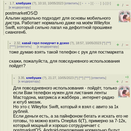
1.7
,
хлебушек
(
?
), 10:10, 10/05/2023 [
ответить
] [
﹢﹢﹢
] [
· · ·
]
[
↓
] [
↑
]
+
–
/
[
к модератору
]
postmarketOS😊
Альпин идеально подходит для основы мобильного
дистра. Работает нормально даже на моём Wileyfox
Swift, который сильно лагал на дефолтной прошивке
сианоген6.
2.32
,
кавай герл помурчит в дсике
(
?
), 18:57, 10/05/2023 [
^
] [
^^
]
+
–
/
[
^^^
] [
ответить
]
[
к модератору
]
тоже думаю взять такой телефон с рук для постмаркета
скажи, пожалуйста, для повседневного использования
пойдет?
+3
3.35
,
хлебушек
(
?
), 21:27, 10/05/2023 [
^
] [
^^
] [
^^^
] [
ответить
]
+
–
[
к модератору
]
/
Для повседневного использования - пойдёт, только
если Вам телефон нужен для листания ленты
Мастодона, матрикса и жаббера , интернет-радио
и ютуб мюзик.
Но это с Wileyfox Swift, который я взял с авито за 1к
рублей.
Если деньги есть, а за пайнфоном бегать и искать его не
готовы, то можно взять Oneplus 6(T), примерно за 7-12к,
который мощный и хорошо сотрудничает с
postmarketOS. Android-приложения нормально будут