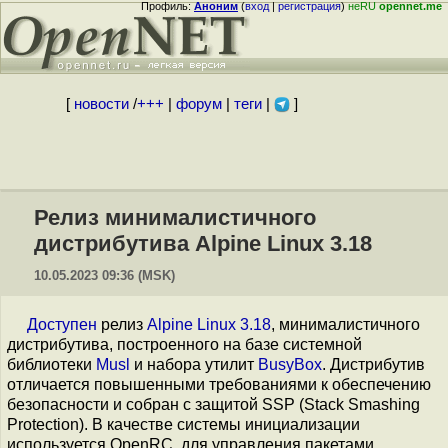
Профиль:
Аноним
(
вход
|
регистрация
)
неRU
opennet.me
[
новости
/
+++
|
форум
|
теги
|
]
Релиз минималистичного
дистрибутива Alpine Linux 3.18
10.05.2023 09:36 (MSK)
Доступен
релиз
Alpine Linux 3.18
, минималистичного
дистрибутива, построенного на базе системной
библиотеки
Musl
и набора утилит
BusyBox
. Дистрибутив
отличается повышенными требованиями к обеспечению
безопасности и собран с защитой SSP (Stack Smashing
Protection). В качестве системы инициализации
используется OpenRC, для управления пакетами