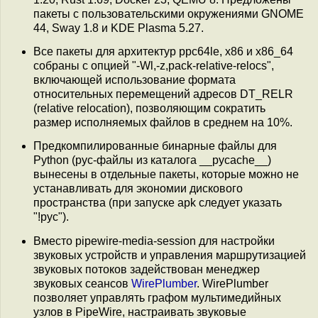
пакеты с пользовательскими окружениями GNOME
44, Sway 1.8 и KDE Plasma 5.27.
Все пакеты для архитектур ppc64le, x86 и x86_64
собраны с опцией "-Wl,-z,pack-relative-relocs",
включающей использование формата
относительных перемещений адресов DT_RELR
(relative relocation), позволяющим сократить
размер исполняемых файлов в среднем на 10%.
Предкомпилированные бинарные файлы для
Python (pyc-файлы из каталога __pycache__)
вынесены в отдельные пакеты, которые можно не
устанавливать для экономии дискового
пространства (при запуске apk следует указать
"!pyc").
Вместо pipewire-media-session для настройки
звуковых устройств и управления маршрутизацией
звуковых потоков задействован менеджер
звуковых сеансов
WirePlumber
. WirePlumber
позволяет управлять графом мультимедийных
узлов в PipeWire, настраивать звуковые