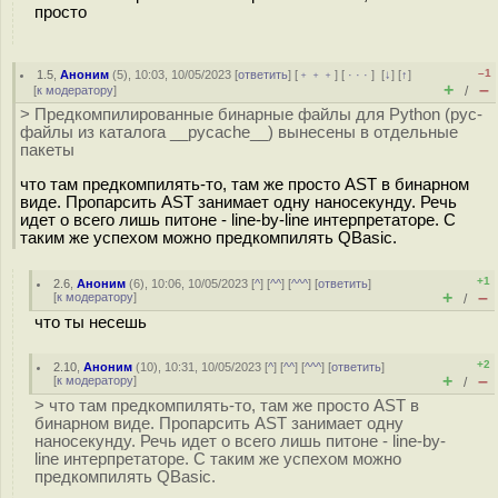
просто
–1
1.5
,
Аноним
(
5
), 10:03, 10/05/2023 [
ответить
] [
﹢﹢﹢
] [
· · ·
]
[
↓
] [
↑
]
+
–
[
к модератору
]
/
> Предкомпилированные бинарные файлы для Python (pyc-
файлы из каталога __pycache__) вынесены в отдельные
пакеты
что там предкомпилять-то, там же просто AST в бинарном
виде. Пропарсить AST занимает одну наносекунду. Речь
идет о всего лишь питоне - line-by-line интерпретаторе. С
таким же успехом можно предкомпилять QBasic.
+1
2.6
,
Аноним
(
6
), 10:06, 10/05/2023 [
^
] [
^^
] [
^^^
] [
ответить
]
+
–
[
к модератору
]
/
что ты несешь
+2
2.10
,
Аноним
(
10
), 10:31, 10/05/2023 [
^
] [
^^
] [
^^^
] [
ответить
]
+
–
[
к модератору
]
/
> что там предкомпилять-то, там же просто AST в
бинарном виде. Пропарсить AST занимает одну
наносекунду. Речь идет о всего лишь питоне - line-by-
line интерпретаторе. С таким же успехом можно
предкомпилять QBasic.