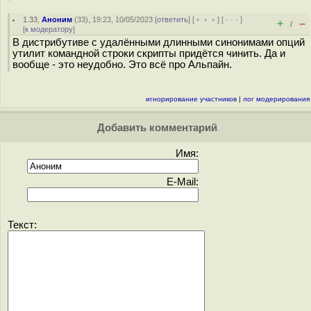
1.33
,
Аноним
(
33
), 19:23, 10/05/2023 [
ответить
] [
﹢﹢﹢
] [
· · ·
]
+
–
/
[
к модератору
]
В дистрибутиве с удалёнными длинными синонимами опций
утилит командной строки скрипты придётся чинить. Да и
вообще - это неудобно. Это всё про Альпайн.
игнорирование участников
|
лог модерирования
Добавить комментарий
Имя:
E-Mail:
Текст: