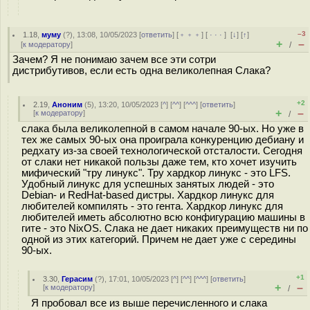
–3
1.18
,
муму
(
?
), 13:08, 10/05/2023 [
ответить
] [
﹢﹢﹢
] [
· · ·
]
[
↓
] [
↑
]
+
–
[
к модератору
]
/
Зачем? Я не понимаю зачем все эти сотри
дистрибутивов, если есть одна великолепная Слака?
+2
2.19
,
Аноним
(
5
), 13:20, 10/05/2023 [
^
] [
^^
] [
^^^
] [
ответить
]
+
–
[
к модератору
]
/
слака была великолепной в самом начале 90-ых. Но уже в
тех же самых 90-ых она проиграла конкуренцию дебиану и
редхату из-за своей технологической отсталости. Сегодня
от слаки нет никакой пользы даже тем, кто хочет изучить
мифический "тру линукс". Тру хардкор линукс - это LFS.
Удобный линукс для успешных занятых людей - это
Debian- и RedHat-based дистры. Хардкор линукс для
любителей компилять - это гента. Хардкор линукс для
любителей иметь абсолютно всю конфигурацию машины в
гите - это NixOS. Слака не дает никаких преимуществ ни по
одной из этих категорий. Причем не дает уже с середины
90-ых.
+1
3.30
,
Герасим
(
?
), 17:01, 10/05/2023 [
^
] [
^^
] [
^^^
] [
ответить
]
+
–
[
к модератору
]
/
Я пробовал все из выше перечисленного и слака