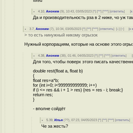
fixed
4.10
,
Аноним
(
9
), 10:43, 03/05/2023 [
^
] [
^^
] [
^^^
] [
ответить
]
[
к
Да и производительность рза в 2 ниже, чо уж та
3.7
,
Аноним
(
7
), 10:34, 03/05/2023 [
^
] [
^^
] [
^^^
] [
ответить
]
[
↓
] [
↑
] [
к 
> то есть нинужный никому огрызок
Нужный корпорациям, которые на основе этого огры
4.38
,
Аноним
(
38
), 01:46, 04/05/2023 [
^
] [
^^
] [
^^^
] [
ответить
]
[
Для того, чтобы поверх этого писать качествен
double rest(float a, float b)
{
float res=a*b;
for (int i=0; i<999999999999; i++)
if (i <= res && i + 1 > res) {res = res - i; break;}
return res;
}
- вполне сойдёт
5.39
,
Илья
(
??
), 07:23, 04/05/2023 [
^
] [
^^
] [
^^^
] [
ответить
]
Че за жесть?