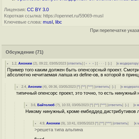
Лицензия:
CC BY 3.0
Короткая ссылка: https://opennet.ru/59069-musl
Ключевые слова:
musl
,
libc
При перепечатке указа
Обсуждение
(71)
1.2
,
Аноним
(
2
), 09:22, 03/05/2023 [
ответить
] [
﹢﹢﹢
] [
· · ·
]
[
↓
] [
к модератору
Пример того каким должен быть опенсорсный проект. Смотри
абсолютно нечитаемая лапша из define-ов, в которой в прин
2.4
,
Аноним
(
4
), 09:36, 03/05/2023 [
^
] [
^^
] [
^^^
] [
ответить
]
[
↓
] [
к модерат
типичный опенсорс проект, это точно, то есть нинужный 
3.6
,
Байтолюб
(
?
), 10:33, 03/05/2023 [
^
] [
^^
] [
^^^
] [
ответить
]
[
↓
] [
к 
Никому нинужный, кроме ембеддед дистрибутивов лин
4.9
,
Аноним
(
9
), 10:41, 03/05/2023 [
^
] [
^^
] [
^^^
] [
ответить
]
[
к 
>решeта типа альпина