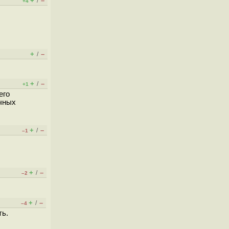
+
–
/
+4
+
–
/
+
–
/
+1
его
очных
+
–
/
–1
+
–
/
–2
+
–
/
–4
ть.