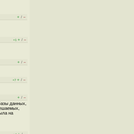
+
–
/
+
–
/
+1
+
–
/
+
–
/
+7
+
–
/
базы данных,
решаемых,
ыла на