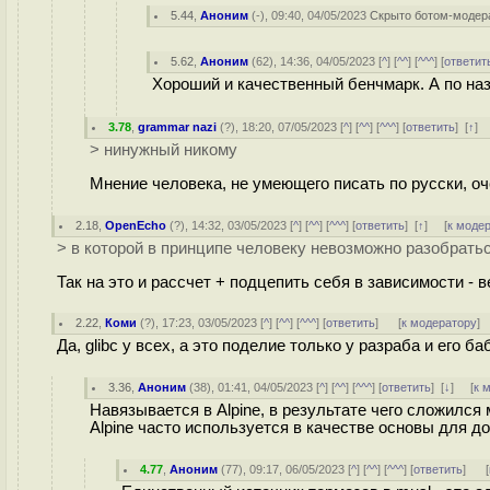
5.44
,
Аноним
(
-
), 09:40, 04/05/2023
Скрыто ботом-модер
5.62
,
Аноним
(
62
), 14:36, 04/05/2023 [
^
] [
^^
] [
^^^
] [
ответит
Хороший и качественный бенчмарк. А по на
3.78
,
grammar nazi
(
?
), 18:20, 07/05/2023 [
^
] [
^^
] [
^^^
] [
ответить
]
[
↑
]
> нинужный никому
Мнение человека, не умеющего писать по русски, оч
2.18
,
OpenEcho
(
?
), 14:32, 03/05/2023 [
^
] [
^^
] [
^^^
] [
ответить
]
[
↑
] [
к моде
> в которой в принципе человеку невозможно разобратьс
Так на это и рассчет + подцепить себя в зависимости - 
2.22
,
Коми
(
?
), 17:23, 03/05/2023 [
^
] [
^^
] [
^^^
] [
ответить
]
[
к модератору
]
Да, glibc у всех, а это поделие только у разраба и его б
3.36
,
Аноним
(
38
), 01:41, 04/05/2023 [
^
] [
^^
] [
^^^
] [
ответить
]
[
↓
] [
к 
Навязывается в Alpine, в результате чего сложился м
Alpine часто используется в качестве основы для д
4.77
,
Аноним
(
77
), 09:17, 06/05/2023 [
^
] [
^^
] [
^^^
] [
ответить
]
[