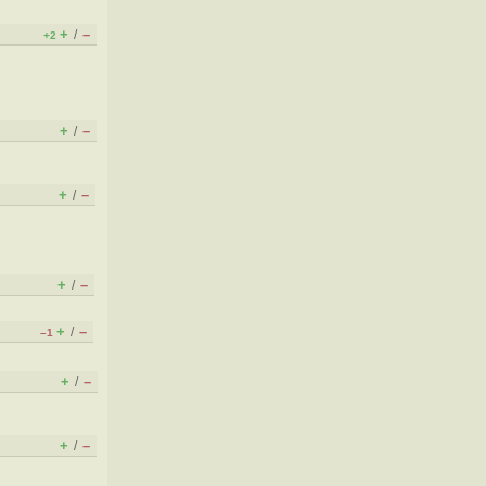
+
–
/
+2
+
–
/
+
–
/
+
–
/
+
–
/
–1
+
–
/
+
–
/