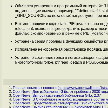
Объявлен устаревшим программный интерфейс "LFS6
подменяющие имена (например, "#define stat64 sta
_GNU_SOURCE, но пока остаётся доступен при 
В компоновщике и коде static-PIE реализована по
relocation), позволяющего сократить размер отно
файлах, скомпонованных в режиме с PIE (Position-i
Устранена серия проблем в функциях семейства prin
Исправлена некорректная расстановка порядка циф
Устранено состояние гонки в логике синхронизации
многопоточном fork-е, pthread_detach и POSIX-сем
Главная ссылка к новости (
https://www.openwall.com/lists.
OpenNews: Для избавления Glibc от проблемы 2038 год
OpenNews: Выпуск системной библиотеки Glibc 2.37
OpenNews: В Си-библиотеке nolibc, входящей в состав я
OpenNews: Представлена стандартная Си-библиотека Mus
OpenNews: Выпуск стандартных Си-библиотек Musl 1.2.3 