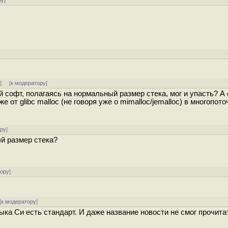
ру
]
↓
] [
к модератору
]
й софт, полагаясь на нормальный размер стека, мог и упасть? А 
 от glibc malloc (не говоря уже о mimalloc/jemalloc) в многопот
ору
]
й размер стека?
тору
]
[
к модератору
]
ыка Си есть стандарт. И даже название новости не смог прочита