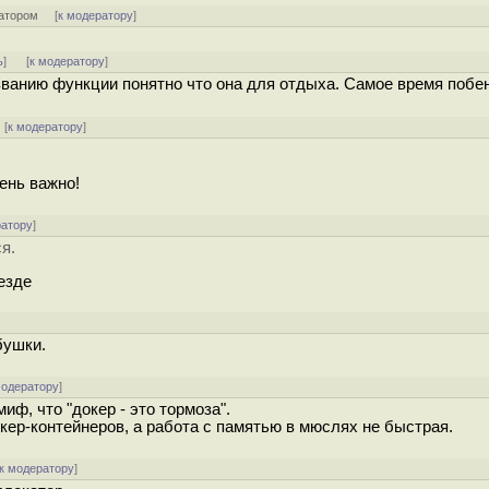
атором
[
к модератору
]
ь
]
[
к модератору
]
званию функции понятно что она для отдыха. Самое время побе
 [
к модератору
]
ень важно!
ратору
]
я.
везде
абушки.
модератору
]
иф, что "докер - это тормоза".
окер-контейнеров, а работа с памятью в мюслях не быстрая.
к модератору
]