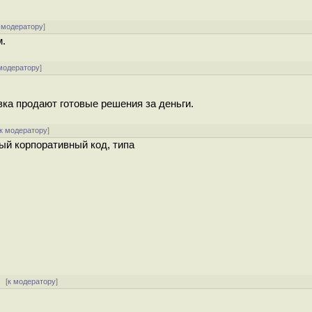
 модератору
]
м.
модератору
]
зка продают готовые решения за деньги.
к модератору
]
ный корпоративный код, типа
[
к модератору
]