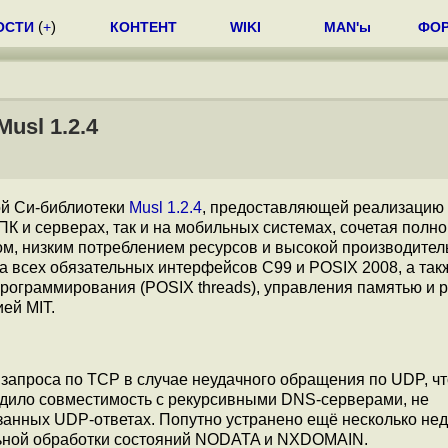
ОСТИ
(
+
)
КОНТЕНТ
WIKI
MAN'ы
ФО
usl 1.2.4
ой Си-библиотеки
Musl 1.2.4
, предоставляющей реализацию l
ПК и серверах, так и на мобильных системах, сочетая полн
ром, низким потреблением ресурсов и высокой производите
ержка всех обязательных интерфейсов C99 и POSIX 2008, а так
рограммирования (POSIX threads), управления памятью и 
ей MIT.
запроса по TCP в случае неудачного обращения по UDP, ч
адило совместимость с рекурсивными DNS-серверами, не
занных UDP-ответах. Попутно устранено ещё несколько нед
льной обработки состояний NODATA и NXDOMAIN.