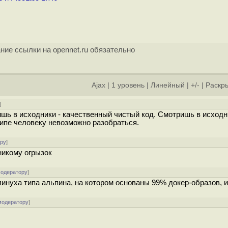
ние ссылки на opennet.ru обязательно
Ajax
|
1 уровень
|
Линейный
|
+/-
|
Раскры
]
шь в исходники - качественный чистый код. Смотришь в исходн
ципе человеку невозможно разобраться.
ору
]
никому огрызок
модератору
]
уха типа альпина, на котором основаны 99% докер-образов, и 
модератору
]