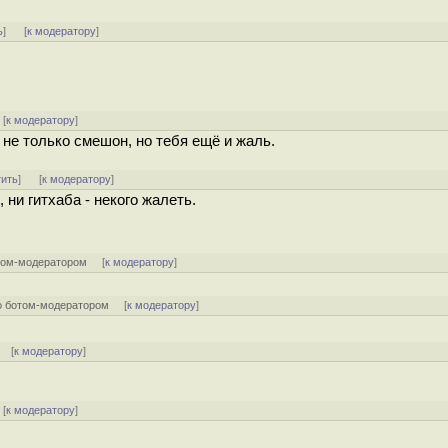
ь
]
[
к модератору
]
[
к модератору
]
 не только смешон, но тебя ещё и жаль.
тить
]
[
к модератору
]
 ни гитхаба - некого жалеть.
том-модератором
[
к модератору
]
о ботом-модератором
[
к модератору
]
] [
к модератору
]
[
к модератору
]