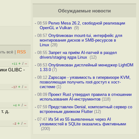
Обсуждаемые новости
-
08:59
Релиз Mesa 26.2, свободной реализации
OpenGL и Vulkan
(9)
-
08:57
Опубликован mount-tui, интерфейс для
монтирования дисков и SMB-ресурсов в
Linux
(28)
ть всё
|
RSS
-
08:55
Запрет на приём AI-патчей в раздел
drivers/staging ядра Linux
(12)
+
–
/
+11
-
08:53
Опубликован дисплейный менеджер LightDM
ики GLIBC -
1.33.0
(7)
-
08:12
Zapscape - уязвимость в гипервизоре KVM,
позволяющая получить root-доступ к хост-
+
–
системе
(1)
/
–17
-
08:09
Проект Rust утвердил правила в отношении
использования AI-инструментов
(118)
+
–
/
+4
-
07:59
Представлен Denial, композитный сервер со
т. д.
встроенным движком Flutter
(12)
-
07:47
Из 54 из 55 выявленных через AI
+
–
/
уязвимостей в SQLite оказались фиктивными
–2
(200)