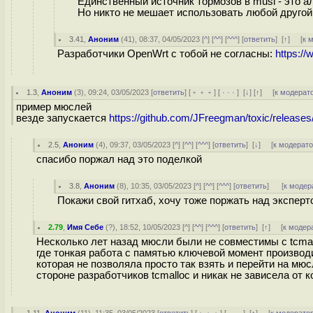
Единственный источник тормозов в musl - это а
Но никто не мешает использовать любой другой, 
3.41
,
Аноним
(
41
), 08:37, 04/05/2023 [
^
] [
^^
] [
^^^
] [
ответить
]
[
↑
] [
к 
Разработчики OpenWrt с тобой не согласны:
https:/
1.3
,
Аноним
(
3
), 09:24, 03/05/2023 [
ответить
] [
﹢﹢﹢
] [
· · ·
]
[
↓
] [
↑
] [
к модерат
пример мюслей
везде запускается
https://github.com/JFreegman/toxic/releases
2.5
,
Аноним
(
4
), 09:37, 03/05/2023 [
^
] [
^^
] [
^^^
] [
ответить
]
[
↓
] [
к модерат
спасибо поржал над это поделкой
3.8
,
Аноним
(
8
), 10:35, 03/05/2023 [
^
] [
^^
] [
^^^
] [
ответить
]
[
к модер
Покажи свой гитхаб, хочу тоже поржать над экспер
2.79
,
Имя Себе
(
?
), 18:52, 10/05/2023 [
^
] [
^^
] [
^^^
] [
ответить
]
[
↑
] [
к модер
Несколько лет назад мюсли были не совместимы с tcmall
где тонкая работа с памятью ключевой момент произво
которая не позволяла просто так взять и перейти на м
стороне разработчиков tcmalloc и никак не зависела от 