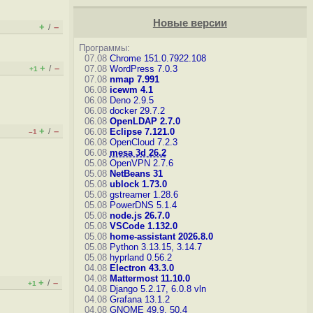
Новые версии
+
–
/
Программы:
07.08
Chrome 151.0.7922.108
+
–
/
07.08
WordPress 7.0.3
+1
07.08
nmap 7.991
06.08
icewm 4.1
06.08
Deno 2.9.5
06.08
docker 29.7.2
06.08
OpenLDAP 2.7.0
+
–
/
06.08
Eclipse 7.121.0
–1
06.08
OpenCloud 7.2.3
06.08
mesa 3d 26.2
05.08
OpenVPN 2.7.6
05.08
NetBeans 31
05.08
ublock 1.73.0
05.08
gstreamer 1.28.6
05.08
PowerDNS 5.1.4
05.08
node.js 26.7.0
05.08
VSCode 1.132.0
05.08
home-assistant 2026.8.0
05.08
Python 3.13.15, 3.14.7
05.08
hyprland 0.56.2
04.08
Electron 43.3.0
04.08
Mattermost 11.10.0
+
–
/
+1
04.08
Django 5.2.17, 6.0.8
vln
04.08
Grafana 13.1.2
04.08
GNOME 49.9, 50.4