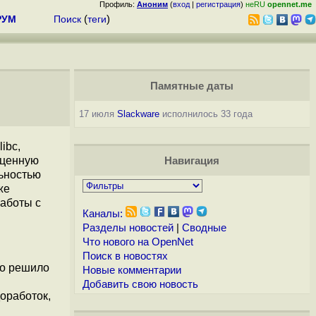
Профиль:
Аноним
(
вход
|
регистрация
)
неRU
opennet.me
РУМ
Поиск
(
теги
)
Памятные даты
17 июля
Slackware
исполнилось 33 года
ibc,
оценную
Навигация
льностью
же
работы с
Каналы:
Разделы новостей
|
Сводные
Что нового на OpenNet
Поиск в новостях
то решило
Новые комментарии
Добавить свою новость
оработок,