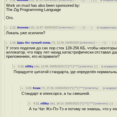
1.11
,
Аноним
(
11
), 11:35, 03/05/2023 [
ответить
] [
﹢﹢﹢
] [
· · ·
]
[
↑
] [
к модерато
Work on musl has also been sponsored by:
The Zig Programming Language
Ого.
1.12
,
Аноним
(
12
), 11:47, 03/05/2023 [
ответить
] [
﹢﹢﹢
] [
· · ·
]
[
к модератору
]
Локаль уже осилили?
1.14
,
Царь бог лучший князь
(
?
), 12:39, 03/05/2023 [
ответить
] [
﹢﹢﹢
] [
· · ·
]
[
У этого поделия до сих пор стек 128-256 КБ, чтобы некоторы
аллокатор, что пару лет назад катастрофически отставал даже
приложениях, его исправили?
2.16
,
n00by
(
ok
), 12:49, 03/05/2023 [
^
] [
^^
] [
^^^
] [
ответить
]
[
↓
] [
к модерат
Порадуете цитатой стандарта, где определён нормальны
3.23
,
Коми
(
?
), 17:26, 03/05/2023 [
^
] [
^^
] [
^^^
] [
ответить
]
[
к модера
Стандарт в опенсорсе, а ты смешной.
4.31
,
n00by
(
ok
), 18:14, 03/05/2023 [
^
] [
^^
] [
^^^
] [
ответить
]
[
↓
] 
А ты Чат Жэ-Пэ-Тэ и потому не знаешь, что у яз