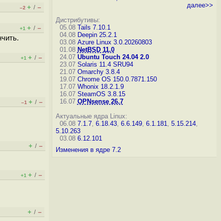
далее>>
+
–
/
–2
Дистрибутивы:
05.08
Tails 7.10.1
+
–
/
+1
04.08
Deepin 25.2.1
нчить.
03.08
Azure Linux 3.0.20260803
01.08
NetBSD 11.0
24.07
Ubuntu Touch 24.04 2.0
+
–
/
+1
23.07
Solaris 11.4 SRU94
21.07
Omarchy 3.8.4
19.07
Chrome OS 150.0.7871.150
17.07
Whonix 18.2.1.9
16.07
SteamOS 3.8.15
16.07
OPNsense 26.7
+
–
/
–1
Актуальные ядра Linux:
06.08
7.1.7
,
6.18.43
,
6.6.149
,
6.1.181
,
5.15.214
,
5.10.263
03.08
6.12.101
+
–
/
Изменения в ядре 7.2
+
–
/
+1
+
–
/