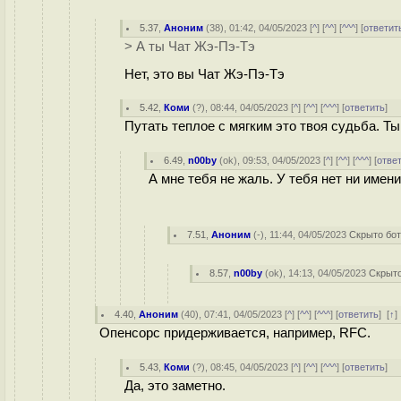
5.37
,
Аноним
(
38
), 01:42, 04/05/2023 [
^
] [
^^
] [
^^^
] [
ответит
> А ты Чат Жэ-Пэ-Тэ
Нет, это вы Чат Жэ-Пэ-Тэ
5.42
,
Коми
(
?
), 08:44, 04/05/2023 [
^
] [
^^
] [
^^^
] [
ответить
]
Путать теплое с мягким это твоя судьба. Ты
6.49
,
n00by
(
ok
), 09:53, 04/05/2023 [
^
] [
^^
] [
^^^
] [
отве
А мне тебя не жаль. У тебя нет ни имени,
7.51
,
Аноним
(
-
), 11:44, 04/05/2023
Скрыто бо
8.57
,
n00by
(
ok
), 14:13, 04/05/2023
Скрыт
4.40
,
Аноним
(
40
), 07:41, 04/05/2023 [
^
] [
^^
] [
^^^
] [
ответить
]
[
↑
Опенсорс придерживается, например, RFC.
5.43
,
Коми
(
?
), 08:45, 04/05/2023 [
^
] [
^^
] [
^^^
] [
ответить
]
Да, это заметно.