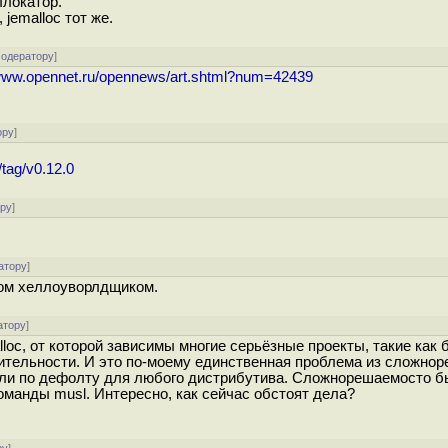
ллокатор.
jemalloc тот же.
модератору
]
/www.opennet.ru/opennews/art.shtml?num=42439
ору
]
/tag/v0.12.0
ору
]
атору
]
том хеллоуворлдщиком.
атору
]
oc, от которой зависимы многие серьёзные проекты, такие как 
дительности. И это по-моему единственная проблема из сложно
юсли по дефолту для любого дистрибутива. Сложнорешаемосто б
команды musl. Интересно, как сейчас обстоят дела?