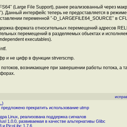
4" (Large File Support), ранее реализованный через мак
t"). Данный интерфейс теперь не предоставляется в режиме
выставлении переменной "-D_LARGEFILE64_SOURCE" в CF
ддержка формата относительных перемещений адресов RELR 
сительных перемещений в разделяемых объектах и исполня
ndependent executables).
tf.
р и не цифр в функции strverscmp.
 потоков, возникающее при завершении работы потока, а т
афорах.
испра
..
)
а предложено прекратить использование utmp
дра Linux, реализована поддержка сигналов
l 1.0.0, развиваемая в качестве альтернативы Glibc
и PicoLibc 1.7.6