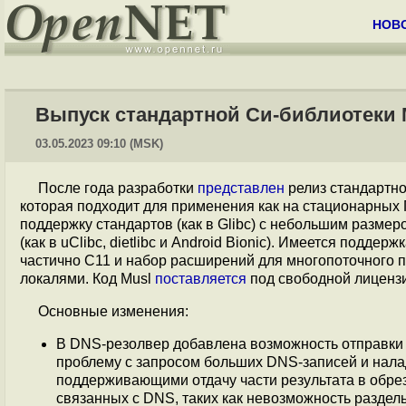
НОВ
Выпуск стандартной Си-библиотеки M
03.05.2023 09:10 (MSK)
После года разработки
представлен
релиз стандартн
которая подходит для применения как на стационарных 
поддержку стандартов (как в Glibc) с небольшим разме
(как в uClibc, dietlibc и Android Bionic). Имеется подд
частично C11 и набор расширений для многопоточного п
локалями. Код Musl
поставляется
под свободной лицензи
Основные изменения:
В DNS-резолвер добавлена возможность отправки 
проблему с запросом больших DNS-записей и нал
поддерживающими отдачу части результата в обре
связанных с DNS, таких как невозможность разде