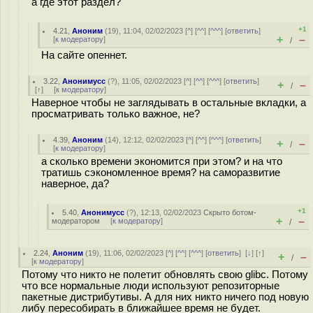
а где этот раздел?
+1
4.21
,
Аноним
(
19
), 11:04, 02/02/2023 [
^
] [
^^
] [
^^^
] [
ответить
]
+
–
[
к модератору
]
/
На сайте опеннет.
3.22
,
Анонимусс
(
?
), 11:05, 02/02/2023 [
^
] [
^^
] [
^^^
] [
ответить
]
+
–
/
[
↑
] [
к модератору
]
Наверное чтобы не заглядывать в остальные вкладки, а
просматривать только важное, не?
4.39
,
Аноним
(
14
), 12:12, 02/02/2023 [
^
] [
^^
] [
^^^
] [
ответить
]
+
–
/
[
к модератору
]
а сколько времени экономится при этом? и на что
тратишь сэкономленное время? на саморазвитие
наверное, да?
+1
5.40
,
Анонимусс
(
?
), 12:13, 02/02/2023
Скрыто ботом-
+
–
модератором
[
к модератору
]
/
2.24
,
Аноним
(
19
), 11:06, 02/02/2023 [
^
] [
^^
] [
^^^
] [
ответить
]
[
↓
] [
↑
]
+
–
/
[
к модератору
]
Потому что никто не полетит обновлять свою glibc. Потому
что все нормальные люди используют репозиторные
пакетные дистрибутивы. А для них никто ничего под новую
либу пересобирать в ближайшее время не будет.