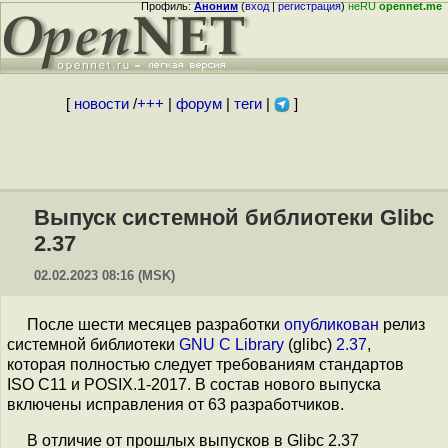
Профиль:
Аноним
(
вход
|
регистрация
)
неRU
opennet.me
[
новости
/
+++
|
форум
|
теги
|
]
Выпуск системной библиотеки Glibc
2.37
02.02.2023 08:16 (MSK)
После шести месяцев разработки
опубликован
релиз
системной библиотеки
GNU C Library
(glibc)
2.37
,
которая полностью следует требованиям стандартов
ISO C11 и POSIX.1-2017. В состав нового выпуска
включены исправления от 63 разработчиков.
В отличие от прошлых выпусков в Glibc 2.37