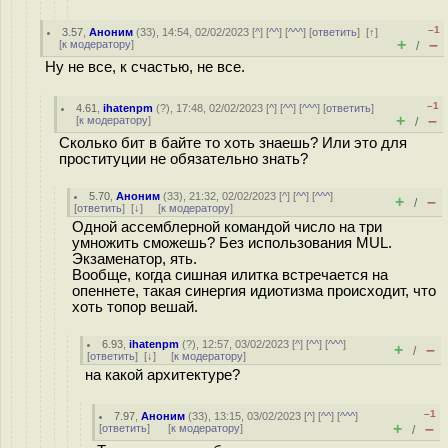
–1
3.57
,
Аноним
(
33
), 14:54, 02/02/2023 [
^
] [
^^
] [
^^^
] [
ответить
]
[
↑
]
+
–
[
к модератору
]
/
Ну не все, к счастью, не все.
–1
4.61
,
ihatenpm
(
?
), 17:48, 02/02/2023 [
^
] [
^^
] [
^^^
] [
ответить
]
+
–
[
к модератору
]
/
Сколько бит в байте то хоть знаешь? Или это для
проституции не обязательно знать?
5.70
,
Аноним
(
33
), 21:32, 02/02/2023 [
^
] [
^^
] [
^^^
]
+
–
/
[
ответить
]
[
↓
] [
к модератору
]
Одной ассемблерной командой число на три
умножить сможешь? Без использования MUL.
Экзаменатор, ять.
Вообще, когда сишная илитка встречается на
опеннете, такая синергия идиотизма происходит, что
хоть топор вешай.
6.93
,
ihatenpm
(
?
), 12:57, 03/02/2023 [
^
] [
^^
] [
^^^
]
+
–
/
[
ответить
]
[
↓
] [
к модератору
]
на какой архитектуре?
–1
7.97
,
Аноним
(
33
), 13:15, 03/02/2023 [
^
] [
^^
] [
^^^
]
+
–
[
ответить
]
[
к модератору
]
/