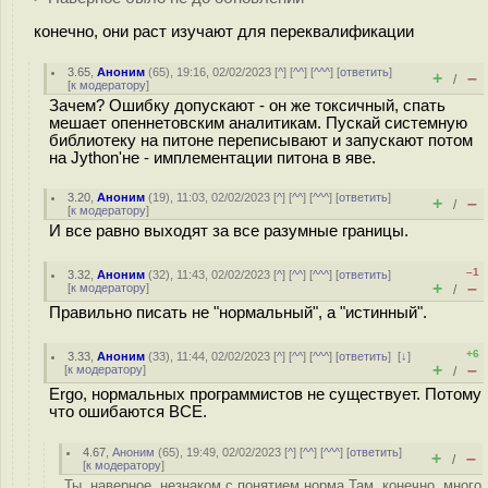
конечно, они раст изучают для переквалификации
3.65
,
Аноним
(
65
), 19:16, 02/02/2023 [
^
] [
^^
] [
^^^
] [
ответить
]
+
–
/
[
к модератору
]
Зачем? Ошибку допускают - он же токсичный, спать
мешает опеннетовским аналитикам. Пускай системную
библиотеку на питоне переписывают и запускают потом
на Jython'не - имплементации питона в яве.
3.20
,
Аноним
(
19
), 11:03, 02/02/2023 [
^
] [
^^
] [
^^^
] [
ответить
]
+
–
/
[
к модератору
]
И все равно выходят за все разумные границы.
–1
3.32
,
Аноним
(
32
), 11:43, 02/02/2023 [
^
] [
^^
] [
^^^
] [
ответить
]
+
–
[
к модератору
]
/
Правильно писать не "нормальный", а "истинный".
+6
3.33
,
Аноним
(
33
), 11:44, 02/02/2023 [
^
] [
^^
] [
^^^
] [
ответить
]
[
↓
]
+
–
[
к модератору
]
/
Ergo, нормальных программистов не существует. Потому
что ошибаются ВСЕ.
4.67
,
Аноним
(
65
), 19:49, 02/02/2023 [
^
] [
^^
] [
^^^
] [
ответить
]
+
–
/
[
к модератору
]
Ты, наверное, незнаком с понятием норма Там, конечно, много