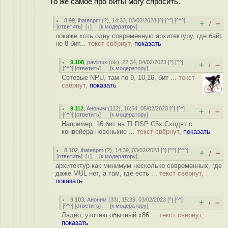
То же самое про биты могу спросить.
8.99
,
ihatenpm
(
?
), 14:33, 03/02/2023 [
^
] [
^^
] [
^^^
]
+
–
/
[
ответить
]
[
↓
] [
к модератору
]
покажи хоть одну современную архитектуру, где байт
не 8 бит...
текст свёрнут,
показать
9.108
,
pavlinux
(
ok
), 22:34, 04/02/2023 [
^
] [
^^
]
+
–
/
[
^^^
] [
ответить
]
[
к модератору
]
Сетевые NPU, там по 9, 10,16, бит ...
текст
свёрнут,
показать
9.112
,
Аноним
(
112
), 16:54, 05/02/2023 [
^
] [
^^
]
+
–
/
[
^^^
] [
ответить
]
[
к модератору
]
Например, 16 бит на TI DSP C5x Сходят с
конвейера новенькие ...
текст свёрнут,
показать
8.102
,
ihatenpm
(
?
), 14:39, 03/02/2023 [
^
] [
^^
] [
^^^
]
+
–
/
[
ответить
]
[
↑
] [
к модератору
]
архитектур как минимум несколько современных, где
даже MUL нет, а там, где есть ...
текст свёрнут,
показать
9.103
,
Аноним
(
33
), 15:39, 03/02/2023 [
^
] [
^^
]
+
–
/
[
^^^
] [
ответить
]
[
к модератору
]
Ладно, уточню обычный x86 ...
текст свёрнут,
показать