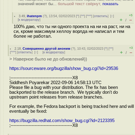
значений может бы...
большой текст свёрнут,
показать
+5
3.49
,
ihatenpm
(
?
), 13:54, 02/02/2023 [
^
] [
^^
] [
^^^
] [
ответить
]
[
↑
]
+
–
[
к модератору
]
/
100% даю, что ты ни одного проекта на ни на раст, ни на
си, кроме максимум хеллоу ворлда не написал и тем
более не работал.
+3
2.18
,
Совершенно другой аноним
(
?
), 10:43, 02/02/2023 [
^
] [
^^
]
+
–
[
^^^
] [
ответить
]
[
↑
] [
к модератору
]
/
> Наверное было не до обновлений))
https://sourceware.org/bugzilla/show_bug.cgi?id=29536
;-----------------------------------------X8
Siddhesh Poyarekar 2022-09-06 14:58:13 UTC
Please file a bug with your distribution. The fix has been
backported to the release branch. We typically don't do
upstream point releases from release branches.
For example, the Fedora backport is being tracked here and will
eventually be fixed:
https://bugzilla.redhat.com/show_bug.cgi?id=2123395
;-----------------------------------------X8