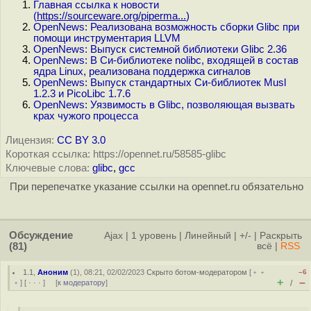
Главная ссылка к новости
(
https://sourceware.org/piperma...
)
OpenNews: Реализована возможность сборки Glibc при
помощи инструментария LLVM
OpenNews: Выпуск системной библиотеки Glibc 2.36
OpenNews: В Си-библиотеке nolibc, входящей в состав
ядра Linux, реализована поддержка сигналов
OpenNews: Выпуск стандартных Си-библиотек Musl
1.2.3 и PicoLibc 1.7.6
OpenNews: Уязвимость в Glibc, позволяющая вызвать
крах чужого процесса
Лицензия:
CC BY 3.0
Короткая ссылка: https://opennet.ru/58585-glibc
Ключевые слова:
glibc
,
gcc
При перепечатке указание ссылки на opennet.ru обязательно
Обсуждение
Ajax
|
1 уровень
|
Линейный
|
+/-
|
Раскрыть
(81)
всё
|
RSS
1.1
,
Аноним
(
1
), 08:21, 02/02/2023
Скрыто ботом-модератором
[
﹢﹢
–6
+
–
﹢
] [
· · ·
] [
к модератору
]
/