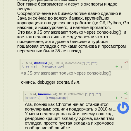
Вот такие безграмотеи и лезут в эксперты и ядро
линуха.
Сосредоточение на бизнес-логике давно сделано в
Java (и сейчас во всяких банках, крупнейших
корпорациях она до сих пор работает),в C#, Python, Go
наконец и низкоуровнего, и налегке прогается.
Это как в JS отлаживают только через console.log(), и
кое-как недавно лишь в Ноду завезли что-то
посерьезнее, хотя даже в бейсике и турбоси
пошаговая отладка с точками останова и просмотром
переменных были 35 лет назад.
–1
5.64
,
Аноним
(
64
), 19:04, 02/02/2023 [
^
] [
^^
] [
^^^
]
+
–
[
ответить
]
[
к модератору
]
/
>в JS отлаживают только через console.log()
очнись, debugger всегда был.
+1
6.74
,
Аноним
(
74
), 01:11, 03/02/2023 [
^
] [
^^
] [
^^^
]
+
–
[
ответить
]
[
к модератору
]
/
Ага, помню как Chrome начал становится
популярным: решили поддержать в 2010-м ...
У меня неделя ушла найти почему наш код
рендомно крашит вкладку Хрома, какая там
отладка, просто пустая вкладка и хромовое
сообщение об ошибке.