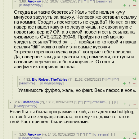
+1
3.68
,
Аноним
(
65
), 20:07, 02/02/2023 [
^
] [
^^
] [
^^^
] [
ответить
]
+
–
[
к модератору
]
/
Откуда вы такие беретесь? Жаль тебе нельзя кучу
минусов засунуть за пазуху. Человек же оставил ссылку
на коммит. Сходить посмотреть не судьба? Но нет, он же
наверное нашел какую-то левую чушь, не связанную с
новостью, верно? Ой, а в самой новости есть ссылка на
уязвимость CVE-2022-39046. Пройдя по ней можно
увидеть ссылку"Fixed by: ...", пройдя по которой и нажав
ссылки "diff" можно найти эти самые кусочки
"отрефакторенного куска кода", которые тебе привели.
Да, наверное там для красоты код поменяли, отступы и
названия переменных были корявые. Оттого и
арифметика корявая вышла.
+2
4.92
,
Big Robert TheTables
(
?
), 11:52, 03/02/2023 [
^
] [
^^
] [
^^^
]
+
–
[
ответить
]
[
к модератору
]
/
Уязвимость фуфло, жаль, но факт. Весь пафос в ноль.
2.48
,
ihatenpm
(
?
), 13:53, 02/02/2023 [
^
] [
^^
] [
^^^
] [
ответить
]
[
↓
] [
↑
]
+
–
/
[
к модератору
]
Если бы ты была программистской, а не адептом buttplug,
то так бы не злорадствовала, потому что даже те, кто в
твой Раст пришел, были сишниками.
+2
3.53
,
Аноним
(
-
), 14:30, 02/02/2023 [
^
] [
^^
] [
^^^
] [
ответить
]
[
↓
]
+
–
[
к модератору
]
/