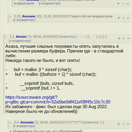
+
–
модератором
[
к модератору
]
/
2.23
,
Аноним
(
23
), 11:06, 02/02/2023
Скрыто ботом-модератором
+
–
/
[
к модератору
]
1.2
,
Анонн
(
?
), 08:50, 02/02/2023 [
ответить
] [
﹢﹢﹢
] [
· · ·
]
[
↓
] [
↑
]
+
–
/
[
к модератору
]
Ахаха, лучшие сишные погромисты опять запутались в
вычислении размера буфера. Причем где - в стандартной
либе.
Никогда такого не было, и вот опять!
- buf = malloc (l * sizeof (char));
+ buf = malloc ((bufsize + 1) * sizeof (char));
- __snprintf (bufs, sizeof bufs,
+ __snprintf (buf, l + 1,
https://sourceware.org/git/?
p=glibc.git;a=commit;h=52a5be0df411ef3ff45c10c7c30
Из забавного - фикс был сделан еще 30 Aug 2022.
Наверное было не до обновлений))
2.4
,
Аноним
(
3
), 09:00, 02/02/2023 [
^
] [
^^
] [
^^^
] [
ответить
]
[
↓
]
+
–
/
[
к модератору
]
> Наверное было не до обновлений