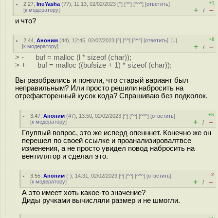
+1
2.27
,
InuYasha
(
??
), 11:13, 02/02/2023 [
^
] [
^^
] [
^^^
] [
ответить
]
+
–
[
к модератору
]
/
и что?
+8
2.44
,
Аноним
(
44
), 12:45, 02/02/2023 [
^
] [
^^
] [
^^^
] [
ответить
]
[
↓
]
+
–
[
к модератору
]
/
> - buf = malloc (l * sizeof (char));
> + buf = malloc ((bufsize + 1) * sizeof (char));
Вы разобрались и поняли, что старый вариант был
неправильным? Или просто решили набросить на
отрефакторенный кусок кода? Спрашиваю без подколок.
+5
3.47
,
Аноним
(
47
), 13:50, 02/02/2023 [
^
] [
^^
] [
^^^
] [
ответить
]
+
–
[
к модератору
]
/
Глуппый вопрос, это же исперд опенннет. Конечно же он
перешел по своей ссылке и проанализировалтвсе
изменения, а не просто увидел повод набросить на
вентилятор и сделал это.
–2
3.55
,
Аноним
(
-
), 14:31, 02/02/2023 [
^
] [
^^
] [
^^^
] [
ответить
]
+
–
[
к модератору
]
/
А это имеет хоть какое-то значение?
Диды ручками вычисляли размер и не шмогли.