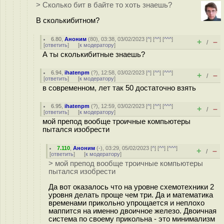
> Сколько бит в байте то хоть знаешь?
В сколькибитном?
6.80
,
Аноним
(
80
), 03:38, 03/02/2023 [
^
] [
^^
] [
^^^
]
+
–
/
[
ответить
]
[
к модератору
]
А ты сколькибитные знаешь?
6.94
,
ihatenpm
(
?
), 12:58, 03/02/2023 [
^
] [
^^
] [
^^^
]
+
–
/
[
ответить
]
[
к модератору
]
в современном, лет так 50 достаточно взять
6.95
,
ihatenpm
(
?
), 12:59, 03/02/2023 [
^
] [
^^
] [
^^^
]
+
–
/
[
ответить
]
[
к модератору
]
мой препод вообще троичные компьютеры
пытался изобрести
7.110
,
Аноним
(
-
), 03:29, 05/02/2023 [
^
] [
^^
] [
^^^
]
+
–
/
[
ответить
]
[
к модератору
]
> мой препод вообще троичные компьютеры
пытался изобрести
Да вот оказалось что на уровне схемотехники 2
уровня делать проще чем три. Да и математика
временами прикольно упрощается и неплохо
маппится на именно двоичное железо. Двоичная
система по своему прикольна - это минимализм