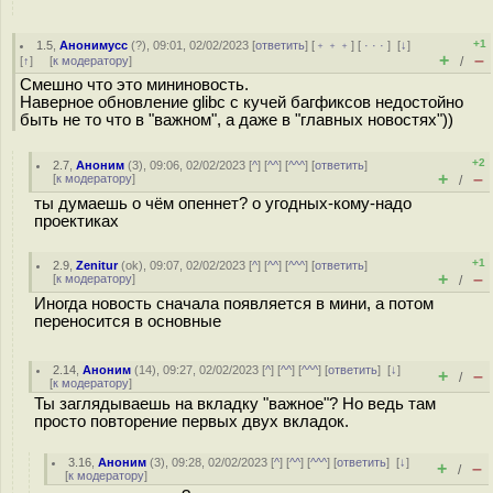
+1
1.5
,
Анонимусс
(
?
), 09:01, 02/02/2023 [
ответить
] [
﹢﹢﹢
] [
· · ·
]
[
↓
]
+
–
[
↑
] [
к модератору
]
/
Смешно что это мининовость.
Наверное обновление glibc с кучей багфиксов недостойно
быть не то что в "важном", а даже в "главных новостях"))
+2
2.7
,
Аноним
(
3
), 09:06, 02/02/2023 [
^
] [
^^
] [
^^^
] [
ответить
]
+
–
[
к модератору
]
/
ты думаешь о чём опеннет? о угодных-кому-надо
проектиках
+1
2.9
,
Zenitur
(
ok
), 09:07, 02/02/2023 [
^
] [
^^
] [
^^^
] [
ответить
]
+
–
[
к модератору
]
/
Иногда новость сначала появляется в мини, а потом
переносится в основные
2.14
,
Аноним
(
14
), 09:27, 02/02/2023 [
^
] [
^^
] [
^^^
] [
ответить
]
[
↓
]
+
–
/
[
к модератору
]
Ты заглядываешь на вкладку "важное"? Но ведь там
просто повторение первых двух вкладок.
3.16
,
Аноним
(
3
), 09:28, 02/02/2023 [
^
] [
^^
] [
^^^
] [
ответить
]
[
↓
]
+
–
/
[
к модератору
]