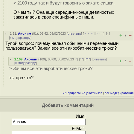
> 2100 году так и будут говорить о закате сишки.
О чем ты? Она еще середине-конце девяностых
закатилась в свои специфичные ниши.
1.91
,
Аноним
(
91
), 09:42, 03/02/2023 [
ответить
] [
﹢﹢﹢
] [
· · ·
]
[
↑
]
+
–
/
[
к модератору
]
Тупой вопрос: почему нельзя обычными переменными
пользоваться? Зачем все эти акробатические трюки?
2.109
,
Аноним
(
109
), 03:00, 05/02/2023 [
^
] [
^^
] [
^^^
] [
ответить
]
+
–
/
[
к модератору
]
> Зачем все эти акробатические трюки?
ты про что?
игнорирование участников
|
лог модерирования
Добавить комментарий
Имя:
E-Mail: