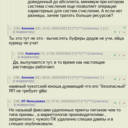
доведенный до абсолюта, минимум при котором
система счисления еще позволяет операции
характерные для систем счисления. А если нет
разницы, зачем тратить больше ресурсов?
+3
2.52
,
Аноним
(
52
), 14:22, 02/02/2023 [
^
] [
^^
] [
^^^
] [
ответить
]
[
↓
] [
↑
]
+
–
[
к модератору
]
/
Ты это тут не это - вычислять буферы дедов не учи, яйца
курицу не учат
3.62
,
ihatenpm
(
?
), 17:49, 02/02/2023 [
^
] [
^^
] [
^^^
] [
ответить
]
+
–
/
[
к модератору
]
Да, вылупаются тут, в то время как настоящие
растоводы работают.
2.81
,
Аноним
(
81
), 06:01, 03/02/2023 [
^
] [
^^
] [
^^^
] [
ответить
]
[
↑
]
+
–
/
[
к модератору
]
наивный чукотский юноша думающий что его "безопасный"
ЯП не требует glibc
2.82
,
ИТ Фальшивка
(
?
), 07:41, 03/02/2023 [
^
] [
^^
] [
^^^
] [
ответить
]
+
–
/
[
к модератору
]
Не называй фиксами удаленные принты питоном чем то
типа призмы , а маркетологов производителями ,
запринтили с чужого ПК удаленно спешки дампы и в
спешке опубликовали.