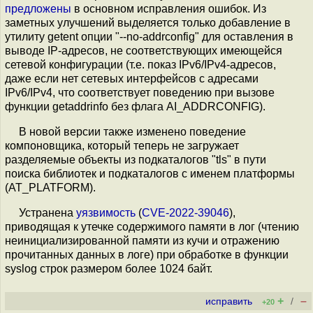
предложены
в основном исправления ошибок. Из
заметных улучшений выделяется только добавление в
утилиту getent опции "--no-addrconfig" для оставления в
выводе IP-адресов, не соответствующих имеющейся
сетевой конфигурации (т.е. показ IPv6/IPv4-адресов,
даже если нет сетевых интерфейсов с адресами
IPv6/IPv4, что соответствует поведению при вызове
функции getaddrinfo без флага AI_ADDRCONFIG).
В новой версии также изменено поведение
компоновщика, который теперь не загружает
разделяемые объекты из подкаталогов "tls" в пути
поиска библиотек и подкаталогов с именем платформы
(AT_PLATFORM).
Устранена
уязвимость
(
CVE-2022-39046
),
приводящая к утечке содержимого памяти в лог (чтению
неинициализированной памяти из кучи и отражению
прочитанных данных в логе) при обработке в функции
syslog строк размером более 1024 байт.
+
–
исправить
/
+20