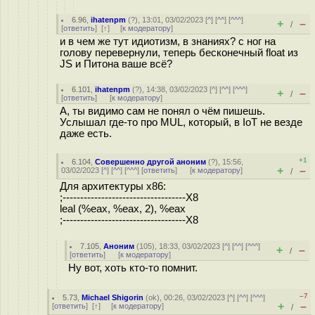
6.96
,
ihatenpm
(
?
), 13:01, 03/02/2023 [
^
] [
^^
] [
^^^
]
+
–
/
[
ответить
]
[
↑
] [
к модератору
]
и в чем же тут идиотизм, в знаниях? с ног на
голову перевернули, теперь бесконечный float из
JS и Питона ваше всё?
6.101
,
ihatenpm
(
?
), 14:38, 03/02/2023 [
^
] [
^^
] [
^^^
]
+
–
/
[
ответить
]
[
к модератору
]
А, ты видимо сам не понял о чём пишешь.
Услышал где-то про MUL, который, в IoT не везде
даже есть.
+1
6.104
,
Совершенно другой аноним
(
?
), 15:56,
+
–
03/02/2023 [
^
] [
^^
] [
^^^
] [
ответить
]
[
к модератору
]
/
Для архитектуры x86:
;-----------------------------------X8
leal (%eax, %eax, 2), %eax
;-----------------------------------X8
7.105
,
Аноним
(
105
), 18:33, 03/02/2023 [
^
] [
^^
] [
^^^
]
+
–
/
[
ответить
]
[
к модератору
]
Ну вот, хоть кто-то помнит.
–7
5.73
,
Michael Shigorin
(
ok
), 00:26, 03/02/2023 [
^
] [
^^
] [
^^^
]
+
–
[
ответить
]
[
↑
] [
к модератору
]
/