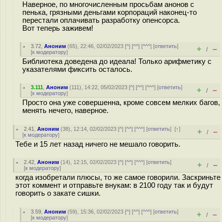
Наверное, по многочисленным просьбам анонов с
пенька, грязными деньгами корпораций наконец-то
перестали оплачивать разработку опенсорса.
Вот теперь заживем!
3.72
,
Аноним
(
65
), 22:46, 02/02/2023 [
^
] [
^^
] [
^^^
] [
ответить
]
+
–
/
[
к модератору
]
Библиотека доведена до идеала! Только арифметику с
указателями фиксить осталось.
3.111
,
Аноним
(
111
), 14:22, 05/02/2023 [
^
] [
^^
] [
^^^
] [
ответить
]
+
–
/
[
к модератору
]
Просто она уже совершенна, кроме совсем мелких багов,
менять нечего, наверное.
2.41
,
Аноним
(
38
), 12:14, 02/02/2023 [
^
] [
^^
] [
^^^
] [
ответить
]
[
↑
]
+
–
/
[
к модератору
]
Тебе и 15 лет назад ничего не мешало говорить.
2.42
,
Аноним
(
14
), 12:15, 02/02/2023 [
^
] [
^^
] [
^^^
] [
ответить
]
+
–
/
[
к модератору
]
когда изобретали плюсы, то же самое говорили. Заскриньте
этот коммент и отправьте внукам: в 2100 году так и будут
говорить о закате сишки.
3.59
,
Аноним
(
59
), 15:36, 02/02/2023 [
^
] [
^^
] [
^^^
] [
ответить
]
+
–
/
[
к модератору
]