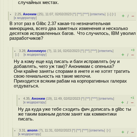
случайных местах.
2.25
,
Аноним
(
25
), 11:07, 02/02/2023 [
^
] [
^^
] [
^^^
] [
ответить
]
[
↓
] [
↑
]
+
–
/
[
к модератору
]
В этот раз в Glibc 2.37 какая-то незначительная
минорщина, всего два заметных изменения и несколько
десятков исправленных багов. Что случилось, IBM уволил
разработчиков?
+3
3.28
,
Анонимусс
(
?
), 11:16, 02/02/2023 [
^
] [
^^
] [
^^^
] [
ответить
]
+
–
[
↓
] [
к модератору
]
/
Ну а кому еще код писать и баги исправлять (ну и
добавлять, чего уж там)? Анонимам с опенька?
Они крайне заняты спорами в инете и не хотят тратить
свою гениальность на такие мелочи.
Приходится всяким рабам на корпоративных галерах
отдуваться.
+1
4.35
,
Аноним
(
19
), 11:49, 02/02/2023 [
^
] [
^^
] [
^^^
] [
ответить
]
+
–
[
к модератору
]
/
Ну да куда уже тебе сходить фич дописать в glibc ты
же таким важным делом занят как комментики
писать.
3.31
,
anonn
(
?
), 11:31, 02/02/2023 [
^
] [
^^
] [
^^^
] [
ответить
]
[
↑
]
+
–
/
[
к модератору
]