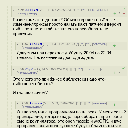
+1
3.29
,
Аноним
(
29
), 11:16, 02/02/2023 [
^
] [
^^
] [
^^^
] [
ответить
]
[
↓
]
+
–
[
к модератору
]
/
Разве так часто делают? Обычно вроде серьёзные
изменения/фиксы просто накатывают патчем и версия
либы останется той же, ничего пересобирать не
придётся.
4.34
,
Аноним
(
19
), 11:47, 02/02/2023 [
^
] [
^^
] [
^^^
] [
ответить
]
+
–
/
[
к модератору
]
Допустим при переходе у Убунту 20.04 на 22.04
делают. Т.е. изменений два года ждать.
+1
3.56
,
Серб
(
ok
), 14:53, 02/02/2023 [
^
] [
^^
] [
^^^
] [
ответить
]
[
↑
]
+
–
[
к модератору
]
/
Это у кого это при фиксе библиотеки надо что-
либо пересобирать?
И главное зачем?
4.58
,
Аноним
(
58
), 15:09, 02/02/2023 [
^
] [
^^
] [
^^^
] [
ответить
]
+
–
/
[
к модератору
]
Он перепутал с программами на плюсах. У меня есть 2
примера либ, которые надо пересобирать при любой
смене компилятора, это openimageio и wxGTK, иначе
программы их использующие будут обламываться в