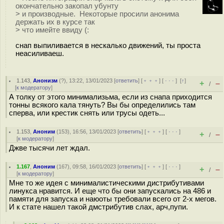
окончательно закопал убунту
> и производные. Некоторые просили анонима
держать их в курсе так
> что имейте ввиду (:
снап выпиливается в нескалько движений, ты проста
неасиливаеш.
1.143
,
Анонизм
(
?
), 13:22, 13/01/2023 [
ответить
] [
﹢﹢﹢
] [
· · ·
]
[
↑
]
+
–
/
[
к модератору
]
А толку от этого минимализьма, если из снапа приходится
тонны всякого кала тянуть? Вы бы определились там
сперва, или крестик снять или трусы одеть...
1.153
,
Аноним
(
153
), 16:56, 13/01/2023 [
ответить
] [
﹢﹢﹢
] [
· · ·
]
+
–
/
[
к модератору
]
Джве тысячи лет ждал.
1.167
,
Аноним
(
167
), 09:58, 16/01/2023 [
ответить
] [
﹢﹢﹢
] [
· · ·
]
+
–
/
[
к модератору
]
Мне то же идея с минималистическими дистрибутивами
линукса нравится. И еще что бы они запускались на 486 и
памяти для запуска и наюоты требовали всего от 2-х мегов.
И к стате нашел такой дмстрибутив слах, арч,пупи.