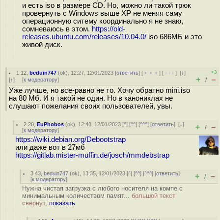
и есть iso в размере CD. Но, можно ли такой трюк
провернуть с Windows выше XP не меняя саму
операционную ситему координально я не знаю,
сомневаюсь в этом.
https://old-
releases.ubuntu.com/releases/10.04.0/
iso 686МБ и это
живой диск.
+3
1.12
,
beduin747
(
ok
), 12:27, 12/01/2023 [
ответить
] [
﹢﹢﹢
] [
· · ·
]
[
↓
]
+
–
[
↑
] [
к модератору
]
/
Уже лучше, но все-равно не то. Хочу обратно mini.iso
на 80 Мб. И я такой не один. Но в канониклах не
слушают пожелания своих пользователей, увы.
2.20
,
EuPhobos
(
ok
), 12:48, 12/01/2023 [
^
] [
^^
] [
^^^
] [
ответить
]
[
↓
]
+
–
/
[
к модератору
]
https://wiki.debian.org/Debootstrap
или даже вот в 27мб
https://gitlab.mister-muffin.de/josch/mmdebstrap
3.43
,
beduin747
(
ok
), 13:35, 12/01/2023 [
^
] [
^^
] [
^^^
] [
ответить
]
+
–
/
[
к модератору
]
Нужна чистая загрузка с любого носителя на компе с
минимальным количеством памят...
большой текст
свёрнут,
показать