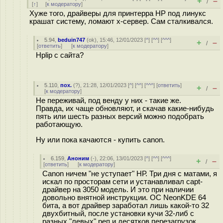
+
–
/
[
↑
] [
к модератору
]
Хуже того, драйверы для принтерра НР под линукс
крашат систему, ломают х-сервер. Сам сталкивался.
5.94
,
beduin747
(
ok
), 15:46, 12/01/2023 [
^
] [
^^
] [
^^^
]
+
–
/
[
ответить
]
[
к модератору
]
Hplip с сайта?
5.110
,
пох.
(
?
), 21:28, 12/01/2023 [
^
] [
^^
] [
^^^
] [
ответить
]
+
–
/
[
к модератору
]
Не переживай, под венду у них - такие же.
Правда, их чаще обновляют, и скачав какие-нибудь
пять или шесть разных версий можно подобрать
работающую.
Ну или пока качаются - купить canon.
6.159
,
Аноним
(
-
), 22:06, 13/01/2023 [
^
] [
^^
] [
^^^
]
+
–
/
[
ответить
]
[
к модератору
]
Canon ничем "не уступает" НР. Три дня с матами, я
искал по просторам сети и устанавливал capt-
драйвер на 3050 модель. И это при наличии
довольно внятной инструкции. ОС NeonKDE 64
бита, а вот драйвер заработал лишь какой-то 32
двухбитный, после установки кучи 32-либ с
разных "левых" реп и десятков перезагрузок.