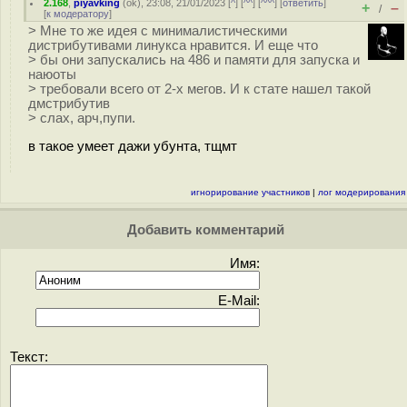
2.168
,
piyavking
(
ok
), 23:08, 21/01/2023 [
^
] [
^^
] [
^^^
] [
ответить
]
+
–
/
[
к модератору
]
> Мне то же идея с минималистическими
дистрибутивами линукса нравится. И еще что
> бы они запускались на 486 и памяти для запуска и
наюоты
> требовали всего от 2-х мегов. И к стате нашел такой
дмстрибутив
> слах, арч,пупи.
в такое умеет дажи убунта, тщмт
игнорирование участников
|
лог модерирования
Добавить комментарий
Имя:
E-Mail:
Текст: