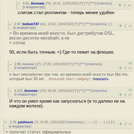
4.62
,
Аноним
(
74
), 14:31, 12/01/2023 [
^
] [
^^
] [
^^^
] [
ответить
]
+
–
/
[
к модератору
]
слитаж стал роллингом - теперь менее удобен
2.47
,
beduin747
(
ok
), 13:42, 12/01/2023 [
^
] [
^^
] [
^^^
] [
ответить
]
[
↑
]
+
–
/
[
к модератору
]
> Во времена моей юности, был дистрибутив DSL,
весил десятки мегабайт, а не
> сотни.
50, если быть точным. =) Где-то лежит на флешке.
+1
2.99
,
Аноним
(
17
), 17:29, 12/01/2023 [
^
] [
^^
] [
^^^
] [
ответить
]
+
–
[
к модератору
]
/
и был неюзабелен при том, во времена моей юности был bbc-lnx,
который был 50 мб...
большой текст свёрнут,
показать
+1
2.123
,
Аноним
(
123
), 00:28, 13/01/2023 [
^
] [
^^
] [
^^^
] [
ответить
]
+
–
[
к модератору
]
/
И что он умел кроме как запускаться (и то далеко не на
каждом железе).
1.70
,
pashev.ru
(
?
), 15:05, 12/01/2023 [
ответить
] [
﹢﹢﹢
] [
· · ·
]
[
↓
] [
↑
]
+
–
/
[
к модератору
]
> получат статус официальных