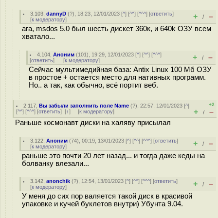
3.103
,
dannyD
(
?
), 18:23, 12/01/2023 [
^
] [
^^
] [
^^^
] [
ответить
]
+
–
/
[
к модератору
]
ага, msdos 5.0 был шесть дискет 360к, и 640k ОЗУ всем
хватало...
4.104
,
Аноним
(
101
), 19:29, 12/01/2023 [
^
] [
^^
] [
^^^
]
+
–
/
[
ответить
]
[
к модератору
]
Сейчас мультимедийная база: Antix Linux 100 Мб ОЗУ
в простое + остается место для нативных программ.
Но.. а так, как обычно, всё портит веб.
+2
2.117
,
Вы забыли заполнить поле Name
(
?
), 22:57, 12/01/2023 [
^
]
+
–
[
^^
] [
^^^
] [
ответить
]
[
↑
] [
к модератору
]
/
Раньше космонавт диски на халяву присылал
3.122
,
Аноним
(
74
), 00:19, 13/01/2023 [
^
] [
^^
] [
^^^
] [
ответить
]
+
–
/
[
к модератору
]
раньше это почти 20 лет назад... и тогда даже кеды на
болванку влезали...
3.142
,
anonchik
(
?
), 12:54, 13/01/2023 [
^
] [
^^
] [
^^^
] [
ответить
]
+
–
/
[
к модератору
]
У меня до сих пор валяется такой диск в красивой
упаковке и кучей буклетов внутри) Убунта 9.04.