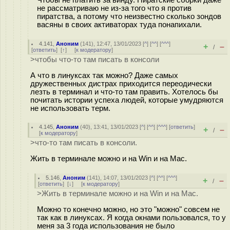
Чтобы не платить за винду. Пиратские сборки даже
не рассматриваю не из-за того что я против
пиратства, а потому что неизвестно сколько зондов
васяны в своих активаторах туда понапихали.
4.141
,
Аноним
(
141
), 12:47, 13/01/2023 [
^
] [
^^
] [
^^^
]
+
–
/
[
ответить
]
[
↑
] [
к модератору
]
>чтобы что-то там писать в консоли
А что в линуксах так можно? Даже самых
дружественных дистрах приходится переодически
лезть в терминал и что-то там править. Хотелось бы
почитать истории успеха людей, которые умудряются
не использовать терм.
4.145
,
Аноним
(
40
), 13:41, 13/01/2023 [
^
] [
^^
] [
^^^
] [
ответить
]
+
–
/
[
к модератору
]
>что-то там писать в консоли.
Жить в терминале можно и на Win и на Mac.
5.146
,
Аноним
(
141
), 14:07, 13/01/2023 [
^
] [
^^
] [
^^^
]
+
–
/
[
ответить
]
[
↓
] [
к модератору
]
>Жить в терминале можно и на Win и на Mac.
Можно то конечно можно, но это "можно" совсем не
так как в линуксах. Я когда окнами пользовался, то у
меня за 3 года использования не было