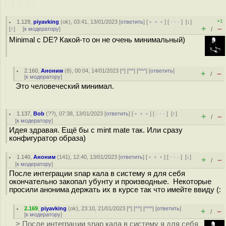
+1
1.129
,
piyavking
(
ok
), 03:41, 13/01/2023 [
ответить
] [
﹢﹢﹢
] [
· · ·
]
[
↓
]
+
–
[
↑
] [
к модератору
]
/
Minimal с DE? Какой-то он не очень минимальный)
2.160
,
Аноним
(
8
), 00:04, 14/01/2023 [
^
] [
^^
] [
^^^
] [
ответить
]
+
–
/
[
к модератору
]
Это человеческий минимал.
1.137
,
Bob
(
??
), 07:38, 13/01/2023 [
ответить
] [
﹢﹢﹢
] [
· · ·
]
[
↑
]
+
–
/
[
к модератору
]
Идея здравая. Ещё бы с mint mate так. Или сразу
конфигуратор образа)
1.140
,
Аноним
(
141
), 12:40, 13/01/2023 [
ответить
] [
﹢﹢﹢
] [
· · ·
]
[
↓
]
+
–
/
[
к модератору
]
После интеграции snap кала в систему я для себя
окончательно закопал убунту и производные. Некоторые
просили анонима держать их в курсе так что имейте ввиду (:
2.169
,
piyavking
(
ok
), 23:10, 21/01/2023 [
^
] [
^^
] [
^^^
] [
ответить
]
+
–
/
[
к модератору
]
> После интеграции snap кала в систему я для себя