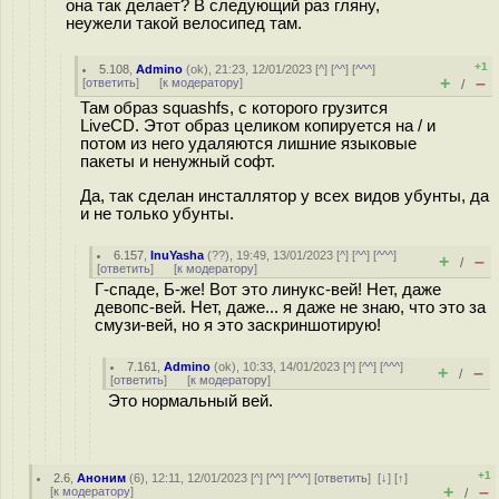
она так делает? В следующий раз гляну,
неужели такой велосипед там.
+1
5.108
,
Admino
(
ok
), 21:23, 12/01/2023 [
^
] [
^^
] [
^^^
]
+
–
[
ответить
]
[
к модератору
]
/
Там образ squashfs, с которого грузится
LiveCD. Этот образ целиком копируется на / и
потом из него удаляются лишние языковые
пакеты и ненужный софт.
Да, так сделан инсталлятор у всех видов убунты, да
и не только убунты.
6.157
,
InuYasha
(
??
), 19:49, 13/01/2023 [
^
] [
^^
] [
^^^
]
+
–
/
[
ответить
]
[
к модератору
]
Г-спаде, Б-же! Вот это линукс-вей! Нет, даже
девопс-вей. Нет, даже... я даже не знаю, что это за
смузи-вей, но я это заскриншотирую!
7.161
,
Admino
(
ok
), 10:33, 14/01/2023 [
^
] [
^^
] [
^^^
]
+
–
/
[
ответить
]
[
к модератору
]
Это нормальный вей.
+1
2.6
,
Аноним
(
6
), 12:11, 12/01/2023 [
^
] [
^^
] [
^^^
] [
ответить
]
[
↓
] [
↑
]
+
–
[
к модератору
]
/