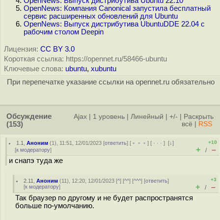
OpenNews: Выпуск дистрибутива Ubuntu 22.10
OpenNews: Компания Canonical запустила бесплатный
сервис расширенных обновлений для Ubuntu
OpenNews: Выпуск дистрибутива UbuntuDDE 22.04 с
рабочим столом Deepin
Лицензия:
CC BY 3.0
Короткая ссылка: https://opennet.ru/58466-ubuntu
Ключевые слова:
ubuntu
,
xubuntu
При перепечатке указание ссылки на opennet.ru обязательно
Обсуждение
Ajax
|
1 уровень
|
Линейный
|
+/-
|
Раскрыть
(153)
всё
|
RSS
+10
1.1
,
Аноним
(
1
), 11:51, 12/01/2023 [
ответить
] [
﹢﹢﹢
] [
· · ·
]
[
↓
]
+
–
[
к модератору
]
/
и снапэ туда же
+3
2.11
,
Аноним
(
11
), 12:20, 12/01/2023 [
^
] [
^^
] [
^^^
] [
ответить
]
+
–
[
к модератору
]
/
Так браузер по другому и не будет распространятся
больше по-умолчанию.