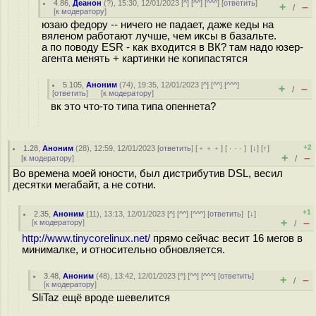
4.86
,
Деанон
(
?
), 15:30, 12/01/2023 [
^
] [
^^
] [
^^^
] [
ответить
]
+
–
/
[
к модератору
]
юзаю федору -- ничего не падает, даже кеды на
вяленом работают лучше, чем иксы в базальте.
а по поводу ESR - как входится в ВК? там надо юзер-
агента менять + картинки не копипастятся
5.105
,
Аноним
(
74
), 19:35, 12/01/2023 [
^
] [
^^
] [
^^^
]
+
–
/
[
ответить
]
[
к модератору
]
вк это что-то типа типа опеннета?
+2
1.28
,
Аноним
(
28
), 12:59, 12/01/2023 [
ответить
] [
﹢﹢﹢
] [
· · ·
]
[
↓
] [
↑
]
+
–
[
к модератору
]
/
Во времена моей юности, был дистрибутив DSL, весил
десятки мегабайт, а не сотни.
+1
2.35
,
Аноним
(
11
), 13:13, 12/01/2023 [
^
] [
^^
] [
^^^
] [
ответить
]
[
↓
]
+
–
[
к модератору
]
/
http://www.tinycorelinux.net/
прямо сейчас весит 16 мегов в
минималке, и относительно обновляется.
3.48
,
Аноним
(
48
), 13:42, 12/01/2023 [
^
] [
^^
] [
^^^
] [
ответить
]
+
–
/
[
к модератору
]
SliTaz ещё вроде шевелится