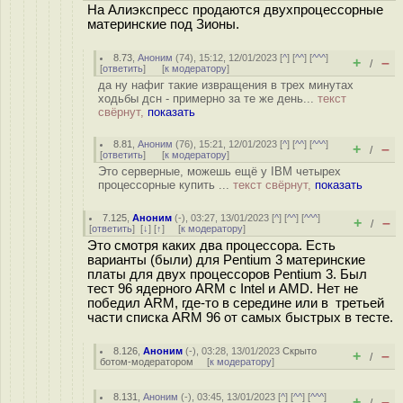
На Алиэкспресс продаются двухпроцессорные
материнские под Зионы.
8.73
,
Аноним
(
74
), 15:12, 12/01/2023 [
^
] [
^^
] [
^^^
]
+
–
/
[
ответить
]
[
к модератору
]
да ну нафиг такие извращения в трех минутах
ходьбы дсн - примерно за те же день...
текст
свёрнут,
показать
8.81
,
Аноним
(
76
), 15:21, 12/01/2023 [
^
] [
^^
] [
^^^
]
+
–
/
[
ответить
]
[
к модератору
]
Это серверные, можешь ещё у IBM четырех
процессорные купить ...
текст свёрнут,
показать
7.125
,
Аноним
(
-
), 03:27, 13/01/2023 [
^
] [
^^
] [
^^^
]
+
–
/
[
ответить
]
[
↓
] [
↑
] [
к модератору
]
Это смотря каких два процессора. Есть
варианты (были) для Pentium 3 материнские
платы для двух процессоров Pentium 3. Был
тест 96 ядерного ARM с Intel и AMD. Нет не
победил ARM, где-то в середине или в третьей
части списка ARM 96 от самых быстрых в тесте.
8.126
,
Аноним
(
-
), 03:28, 13/01/2023
Скрыто
+
–
/
ботом-модератором
[
к модератору
]
8.131
,
Аноним
(
-
), 03:45, 13/01/2023 [
^
] [
^^
] [
^^^
]
+
–