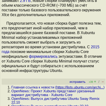
занимают
2.9 ГБ
, новые сборки планируют уместить в
объем классического CD-ROM (~700 МБ) за счёт
поставки только базового пользовательского окружения
Xfce без дополнительных приложений.
Предполагается, что новая сборка будет полезна тем,
кто предпочитает иной набор приложений, чем в
предлагавшейся ранее базовой поставке. В Xubuntu
Minimal набор устанавливаемых приложений
пользователь сможет выбрать и загрузить из
репозитория во время установки дистрибутива. С
2015
года
похожие минимальные сборки Xubuntu Core
неофициально
формировались
энтузиастами. В отличие
от Xubuntu Core сборки Xubuntu Minimal получат статус
официальных и будут собираться с использованием
основной инфраструктуры Ubuntu.
+
–
исправить
/
+39
Главная ссылка к новости (
https://lists.ubuntu.com/archi...
)
OpenNews: Проект Xubuntu представил урезанный
вариант дистрибутива - Xubuntu Core
OpenNews: Выпуск дистрибутива Ubuntu Sway Remix
22.10