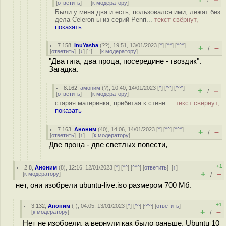
/
[
ответить
]
[
к модератору
]
Были у меня два и есть, пользовался ими, лежат без
дела Celeron ы из серий Penri...
текст свёрнут,
показать
7.158
,
InuYasha
(
??
), 19:51, 13/01/2023 [
^
] [
^^
] [
^^^
]
+
–
/
[
ответить
]
[
↓
] [
↑
] [
к модератору
]
"Два гига, два проца, посередине - гвоздик".
Загадка.
8.162
,
амоним
(
?
), 10:40, 14/01/2023 [
^
] [
^^
] [
^^^
]
+
–
/
[
ответить
]
[
к модератору
]
старая материнка, прибитая к стене ...
текст свёрнут,
показать
7.163
,
Аноним
(
40
), 14:06, 14/01/2023 [
^
] [
^^
] [
^^^
]
+
–
/
[
ответить
]
[
↑
] [
к модератору
]
Две проца - две светлых повести,
+1
2.8
,
Аноним
(
8
), 12:16, 12/01/2023 [
^
] [
^^
] [
^^^
] [
ответить
]
[
↑
]
+
–
[
к модератору
]
/
нет, они изобрели ubuntu-live.iso размером 700 Мб.
+1
3.132
,
Аноним
(
-
), 04:05, 13/01/2023 [
^
] [
^^
] [
^^^
] [
ответить
]
+
–
[
к модератору
]
/
Нет не изобрели, а вернули как было раньше. Ubuntu 10