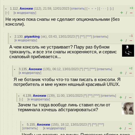
+3
1.112
,
Аноним
(
112
), 21:59, 12/01/2023 [
ответить
] [
﹢﹢﹢
] [
· · ·
]
[
↓
]
+
–
[
↑
] [
к модератору
]
/
Не нужно пока снапы не сделают опциональными (без
консоли).
–1
2.130
,
piyavking
(
ok
), 03:43, 13/01/2023 [
^
] [
^^
] [
^^^
] [
ответить
]
+
–
[
к модератору
]
/
А чем консоль не устраивает? Пару раз бубном
тряхануть, и все эти снапы искореняются, и сервис
снаповый прибивается...
+2
3.135
,
Аноним
(
135
), 06:12, 13/01/2023 [
^
] [
^^
] [
^^^
] [
ответить
]
+
–
[
к модератору
]
/
Я не ботаник чтобы что-то там писать в консоли. Я
потребитель и мне нужен няшный красивый UI\UX.
4.139
,
Аноним
(
139
), 11:00, 13/01/2023 [
^
] [
^^
] [
^^^
] [
ответить
]
+
–
/
[
↓
] [
к модератору
]
Зачем ты тогда вообще линь ставил если от
терминала хочешь абстрагироваться?
+1
5.155
,
Аноним
(
155
), 18:12, 13/01/2023 [
^
] [
^^
] [
^^^
]
+
–
[
ответить
]
[
к модератору
]
/