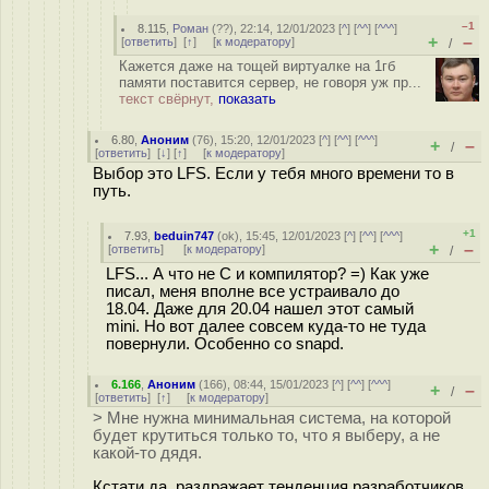
–1
8.115
,
Роман
(
??
), 22:14, 12/01/2023 [
^
] [
^^
] [
^^^
]
+
–
[
ответить
]
[
↑
] [
к модератору
]
/
Кажется даже на тощей виртуалке на 1гб
памяти поставится сервер, не говоря уж пр...
текст свёрнут,
показать
6.80
,
Аноним
(
76
), 15:20, 12/01/2023 [
^
] [
^^
] [
^^^
]
+
–
/
[
ответить
]
[
↓
] [
↑
] [
к модератору
]
Выбор это LFS. Если у тебя много времени то в
путь.
+1
7.93
,
beduin747
(
ok
), 15:45, 12/01/2023 [
^
] [
^^
] [
^^^
]
+
–
[
ответить
]
[
к модератору
]
/
LFS... А что не C и компилятор? =) Как уже
писал, меня вполне все устраивало до
18.04. Даже для 20.04 нашел этот самый
mini. Но вот далее совсем куда-то не туда
повернули. Особенно со snapd.
6.166
,
Аноним
(
166
), 08:44, 15/01/2023 [
^
] [
^^
] [
^^^
]
+
–
/
[
ответить
]
[
↑
] [
к модератору
]
> Мне нужна минимальная система, на которой
будет крутиться только то, что я выберу, а не
какой-то дядя.
Кстати да, раздражает тенденция разработчиков