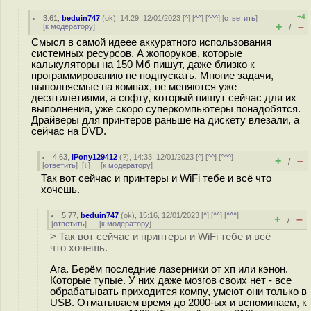
+4
3.61
,
beduin747
(
ok
), 14:29, 12/01/2023 [
^
] [
^^
] [
^^^
] [
ответить
]
+
–
[
к модератору
]
/
Смысл в самой идеее аккуратного использования
системных ресурсов. А жопоруков, которые
калькуляторы на 150 Мб пишут, даже близко к
программированию не подпускать. Многие задачи,
выполняемые на компах, не меняются уже
десятилетиями, а софту, который пишут сейчас для их
выполнения, уже скоро суперкомпьютеры понадобятся.
Драйверы для принтеров раньше на дискету влезали, а
сейчас на DVD.
4.63
,
iPony129412
(
?
), 14:33, 12/01/2023 [
^
] [
^^
] [
^^^
]
+
–
/
[
ответить
]
[
↓
] [
к модератору
]
Так вот сейчас и принтеры и WiFi тебе и всё что
хочешь.
5.77
,
beduin747
(
ok
), 15:16, 12/01/2023 [
^
] [
^^
] [
^^^
]
+
–
/
[
ответить
]
[
к модератору
]
> Так вот сейчас и принтеры и WiFi тебе и всё
что хочешь.
Ага. Берём последние лазерники от хп или кэнон.
Которые тупые. У них даже мозгов своих нет - все
обрабатывать приходится компу, умеют они только в
USB. Отматываем время до 2000-ых и вспоминаем, к