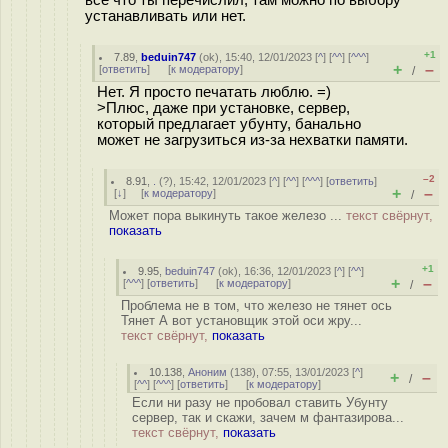
всё что ты перечислил, там можно по выбору
устанавливать или нет.
+1
7.89
,
beduin747
(
ok
), 15:40, 12/01/2023 [
^
] [
^^
] [
^^^
]
+
–
[
ответить
]
[
к модератору
]
/
Нет. Я просто печатать люблю. =)
>Плюс, даже при установке, сервер,
который предлагает убунту, банально
может не загрузиться из-за нехватки памяти.
–2
8.91
,
.
(
?
), 15:42, 12/01/2023 [
^
] [
^^
] [
^^^
] [
ответить
]
+
–
[
↓
] [
к модератору
]
/
Может пора выкинуть такое железо ...
текст свёрнут,
показать
+1
9.95
,
beduin747
(
ok
), 16:36, 12/01/2023 [
^
] [
^^
]
+
–
[
^^^
] [
ответить
]
[
к модератору
]
/
Проблема не в том, что железо не тянет ось
Тянет А вот установщик этой оси жру...
текст свёрнут,
показать
10.138
,
Аноним
(
138
), 07:55, 13/01/2023 [
^
]
+
–
/
[
^^
] [
^^^
] [
ответить
]
[
к модератору
]
Если ни разу не пробовал ставить Убунту
сервер, так и скажи, зачем м фантазирова...
текст свёрнут,
показать