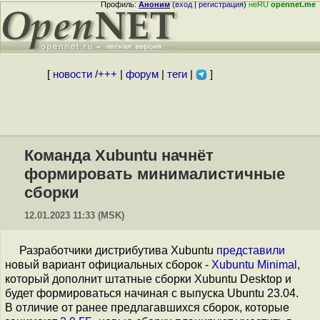
Профиль:
Аноним
(
вход
|
регистрация
)
неRU
opennet.me
[
новости
/
+++
|
форум
|
теги
|
]
Команда Xubuntu начнёт
формировать минималистичные
сборки
12.01.2023 11:33 (MSK)
Разработчики дистрибутива Xubuntu
представили
новый вариант официальных сборок -
Xubuntu Minimal
,
который дополнит штатные сборки Xubuntu Desktop и
будет формироваться начиная с выпуска Ubuntu 23.04.
В отличие от ранее предлагавшихся сборок, которые