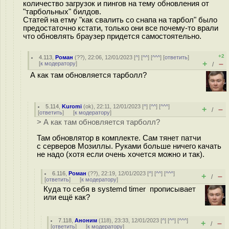
количество загрузок и пингов на тему обновления от
"тарбольных" билдов.
Статей на етму "как свалить со снапа на тарбол" было
предостаточно кстати, только они все почему-то врали
что обновлять браузер придется самостоятельно.
+2
4.113
,
Роман
(
??
), 22:06, 12/01/2023 [
^
] [
^^
] [
^^^
] [
ответить
]
+
–
[
к модератору
]
/
А как там обновляется тарболл?
5.114
,
Kuromi
(
ok
), 22:11, 12/01/2023 [
^
] [
^^
] [
^^^
]
+
–
/
[
ответить
]
[
к модератору
]
> А как там обновляется тарболл?
Там обновлятор в комплекте. Сам тянет патчи
с серверов Мозиллы. Руками больше ничего качать
не надо (хотя если очень хочется можно и так).
6.116
,
Роман
(
??
), 22:19, 12/01/2023 [
^
] [
^^
] [
^^^
]
+
–
/
[
ответить
]
[
к модератору
]
Куда то себя в systemd timer прописывает
или ещё как?
7.118
,
Аноним
(
118
), 23:33, 12/01/2023 [
^
] [
^^
] [
^^^
]
+
–
/
[
ответить
]
[
к модератору
]