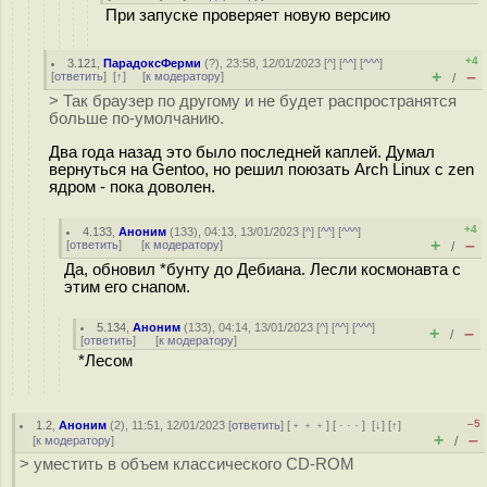
При запуске проверяет новую версию
+4
3.121
,
ПарадоксФерми
(
?
), 23:58, 12/01/2023 [
^
] [
^^
] [
^^^
]
+
–
[
ответить
]
[
↑
] [
к модератору
]
/
> Так браузер по другому и не будет распространятся
больше по-умолчанию.
Два года назад это было последней каплей. Думал
вернуться на Gentoo, но решил поюзать Arch Linux с zen
ядром - пока доволен.
+4
4.133
,
Аноним
(
133
), 04:13, 13/01/2023 [
^
] [
^^
] [
^^^
]
+
–
[
ответить
]
[
к модератору
]
/
Да, обновил *бунту до Дебиана. Лесли космонавта с
этим его снапом.
5.134
,
Аноним
(
133
), 04:14, 13/01/2023 [
^
] [
^^
] [
^^^
]
+
–
/
[
ответить
]
[
к модератору
]
*Лесом
–5
1.2
,
Аноним
(
2
), 11:51, 12/01/2023 [
ответить
] [
﹢﹢﹢
] [
· · ·
]
[
↓
] [
↑
]
+
–
[
к модератору
]
/
> уместить в объем классического CD-ROM