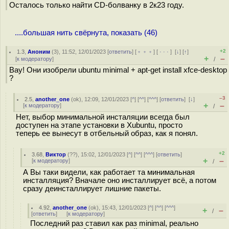
Осталось только найти CD-болванку в 2к23 году.
....большая нить свёрнута, показать (46)
+2
1.3
,
Аноним
(
3
), 11:52, 12/01/2023 [
ответить
] [
﹢﹢﹢
] [
· · ·
]
[
↓
] [
↑
]
+
–
[
к модератору
]
/
Вау! Они изобрели ubuntu minimal + apt-get install xfce-desktop
?
–3
2.5
,
another_one
(
ok
), 12:09, 12/01/2023 [
^
] [
^^
] [
^^^
] [
ответить
]
[
↓
]
+
–
[
к модератору
]
/
Нет, выбор минимальной инсталяции всегда был
доступен на этапе установки в Xubuntu, просто
теперь ее вынесут в отбельный образ, как я понял.
+2
3.68
,
Виктор
(
??
), 15:02, 12/01/2023 [
^
] [
^^
] [
^^^
] [
ответить
]
+
–
[
к модератору
]
/
А Вы таки видели, как работает та минимальная
инсталляция? Вначале оно инсталлирует всё, а потом
сразу деинсталлирует лишние пакеты.
4.92
,
another_one
(
ok
), 15:43, 12/01/2023 [
^
] [
^^
] [
^^^
]
+
–
/
[
ответить
]
[
к модератору
]
Последний раз ставил как раз minimal, реально