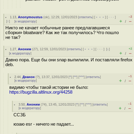
–2
1.13
,
Anonymoustus
(
ok
), 12:29, 12/01/2023 [
ответить
] [
﹢﹢﹢
] [
· · ·
]
+
–
[
↑
] [
к модератору
]
/
Никто не качает «обычные ранее предлагавшиеся
сборки» bloatware? Как же так получилось? Что пошло
не так?
+2
1.27
,
Аноним
(
27
), 12:59, 12/01/2023 [
ответить
] [
﹢﹢﹢
] [
· · ·
]
[
↓
]
+
–
[
к модератору
]
/
Давно пора. Еще бы они snap выпилили. И поставляли firefox
deb.
–1
2.44
,
Деанон
(
?
), 13:37, 12/01/2023 [
^
] [
^^
] [
^^^
] [
ответить
]
+
–
[
к модератору
]
/
видимо чтобы такой истории не было:
https://bugzilla.altlinux.org/44258
–1
3.50
,
Аноним
(
74
), 13:45, 12/01/2023 [
^
] [
^^
] [
^^^
] [
ответить
]
+
–
[
к модератору
]
/
ССЗБ
юзаю esr - ничего не падает...