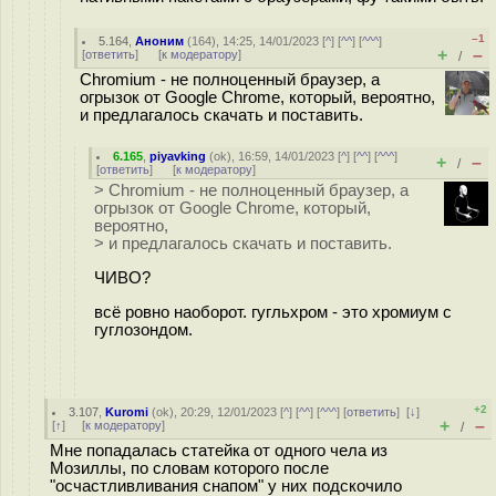
–1
5.164
,
Аноним
(
164
), 14:25, 14/01/2023 [
^
] [
^^
] [
^^^
]
+
–
[
ответить
]
[
к модератору
]
/
Chromium - не полноценный браузер, а
огрызок от Google Chrome, который, вероятно,
и предлагалось скачать и поставить.
6.165
,
piyavking
(
ok
), 16:59, 14/01/2023 [
^
] [
^^
] [
^^^
]
+
–
/
[
ответить
]
[
к модератору
]
> Chromium - не полноценный браузер, а
огрызок от Google Chrome, который,
вероятно,
> и предлагалось скачать и поставить.
ЧИВО?
всё ровно наоборот. гугльхром - это хромиум с
гуглозондом.
+2
3.107
,
Kuromi
(
ok
), 20:29, 12/01/2023 [
^
] [
^^
] [
^^^
] [
ответить
]
[
↓
]
+
–
[
↑
] [
к модератору
]
/
Мне попадалась статейка от одного чела из
Мозиллы, по словам которого после
"осчастливливания снапом" у них подскочило