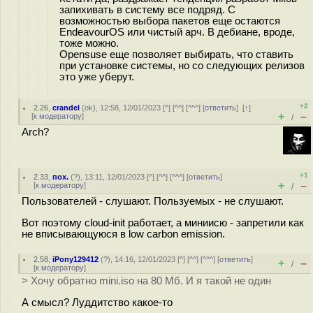
запихивать в систему все подряд. С
возможностью выбора пакетов еще остаются
EndeavourOS или чистый арч. В дебиане, вроде,
тоже можно.
Opensuse еще позволяет выбирать, что ставить
при установке системы, но со следующих релизов
это уже уберут.
+2
2.26
,
crandel
(
ok
), 12:58, 12/01/2023 [
^
] [
^^
] [
^^^
] [
ответить
]
[
↑
]
+
–
[
к модератору
]
/
Arch?
+1
2.33
,
пох.
(
?
), 13:11, 12/01/2023 [
^
] [
^^
] [
^^^
] [
ответить
]
+
–
[
к модератору
]
/
Пользователей - слушают. Пользуемых - не слушают.
Вот поэтому cloud-init работает, а миниисю - запретили как
не вписывающуюся в low carbon emission.
2.58
,
iPony129412
(
?
), 14:16, 12/01/2023 [
^
] [
^^
] [
^^^
] [
ответить
]
+
–
/
[
к модератору
]
> Хочу обратно mini.iso на 80 Мб. И я такой не один
А смысл? Луддитство какое-то