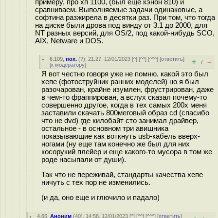
примеру, про хп 1100, (был ещё кэнон 810) и
сравниваем. Выполняемые задачи одинаковые, а
софтина разжирела в десятки раз. При том, что тогда
на диске были дрова под винду от 3.1 до 2000, для
NT разных версий, для OS/2, под какой-нибудь SCO,
AIX, Netware и DOS.
6.109
,
пох.
(
?
), 21:27, 12/01/2023 [
^
] [
^^
] [
^^^
] [
ответить
]
+
–
/
[
к модератору
]
Я вот честно говоря уже не помню, какой это был
хепе (фотоструйник ранних моделей) но я был
разочарован, крайне изумлен, фрустрирован, даже
в чем-то фраппирован, а вслух сказал почему-то
совершенно другое, когда в тех самых 200х меня
заставили скачать 800меговый образ cd (спасибо
что не dvd) где килобайт сто занимал драйвер,
остальное - в основном три авишника
показывающие как воткнуть usb-кабель вверх-
ногами (ну еще там конечно же был для них
косорукий плейер и еще какого-то мусора в том же
роде насыпали от души).
Так что не переживай, стандарты качества хепе
ничуть с тех пор не изменились.
(и да, оно еще и глючило и падало)
4.66
,
Аноним
(
40
), 14:58, 12/01/2023 [
^
] [
^^
] [
^^^
] [
ответить
]