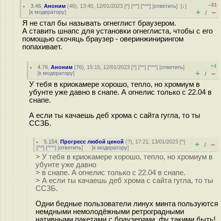
–31
3.46
,
Аноним
(
46
), 13:40, 12/01/2023 [
^
] [
^^
] [
^^^
] [
ответить
]
[
↓
]
+
–
[
к модератору
]
/
Я не стал бы называть огнеглист браузером.
А ставить шнапс для установки огнеглиста, чтобы с его
помощью скочяць браузер - оверинжинирингом
попахивает.
+4
4.76
,
Аноним
(
76
), 15:15, 12/01/2023 [
^
] [
^^
] [
^^^
] [
ответить
]
+
–
[
к модератору
]
/
У тебя в криокамере хорошо, тепло, но хромиум в
убунте уже давно в снапе. А огнелис только с 22.04 в
снапе.
А если ты качаешь деб хрома с сайта гугла, то ты
ССЗБ.
5.154
,
Прогресс любой ценой
(
?
), 17:21, 13/01/2023 [
^
]
+
–
/
[
^^
] [
^^^
] [
ответить
]
[
к модератору
]
> У тебя в криокамере хорошо, тепло, но хромиум в
убунте уже давно
> в снапе. А огнелис только с 22.04 в снапе.
> А если ты качаешь деб хрома с сайта гугла, то ты
ССЗБ.
Одни бедные пользователи линух минта пользуются
немдными немолодёжными ретроградными
нативными пакетами с браузерами, фу такими быть!