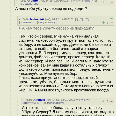
4.56
,
Аноним
(
40
), 14:15, 12/01/2023 [
^
] [
^^
] [
^^^
] [
ответить
]
+
–
/
[
к модератору
]
А чем тебе убунту сервер не подходит?
+2
5.64
,
beduin747
(
ok
), 14:47, 12/01/2023 [
^
] [
^^
] [
^^^
]
+
–
[
ответить
]
[
к модератору
]
/
> А чем тебе убунту сервер не подходит?
Тем, что он сервер. Мне нужна минимальная
система, на которой будет крутиться только то, что я
выберу, а не какой-то дядя. Даже если бы сервер я
ставил, то выбрал бы точно такой же вариант
установки. Веб сервер, медиа сервер, контроллер
домена, файловый сервер, прокси-сервер. Каждый
из них сервер. И все разные. И если мне надо что-то
конкретное, зачем мне каша из остальных служб?
Если кто-то хочет пользоваться предустановленным
- пожалуйста. Мне нужен выбор.
Плюс, даже при установке, сервер, который
предлагает убунту, банально может не загрузиться
из-за нехватки памяти. Потому что напихано все и он
жирный. А мини.исо грузилось практически всегда.
6.65
,
Аноним
(
40
), 14:57, 12/01/2023 [
^
] [
^^
] [
^^^
]
+
–
/
[
ответить
]
[
↓
] [
к модератору
]
А ты хоть раз пробовал запустить установку
Убунту Сервер7 Я почему спрашивают, потому что