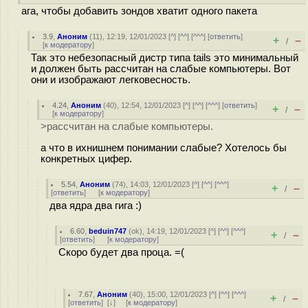
ага, чтобы добавить зондов хватит одного пакета
3.9
,
Аноним
(
11
), 12:19, 12/01/2023 [
^
] [
^^
] [
^^^
] [
ответить
]
+
–
/
[
к модератору
]
Так это небезопасный дистр типа tails это минимальный
и должен быть рассчитан на слабые компьютеры. Вот
они и изображают легковесность.
4.24
,
Аноним
(
40
), 12:54, 12/01/2023 [
^
] [
^^
] [
^^^
] [
ответить
]
+
–
/
[
к модератору
]
>рассчитан на слабые компьютеры.
а что в ихнишнем понимании слабые? Хотелось бы
конкретных цифер.
5.54
,
Аноним
(
74
), 14:03, 12/01/2023 [
^
] [
^^
] [
^^^
]
+
–
/
[
ответить
]
[
к модератору
]
два ядра два гига :)
6.60
,
beduin747
(
ok
), 14:19, 12/01/2023 [
^
] [
^^
] [
^^^
]
+
–
/
[
ответить
]
[
к модератору
]
Скоро будет два проца. =(
7.67
,
Аноним
(
40
), 15:00, 12/01/2023 [
^
] [
^^
] [
^^^
]
+
–
/
[
ответить
]
[
↓
] [
к модератору
]