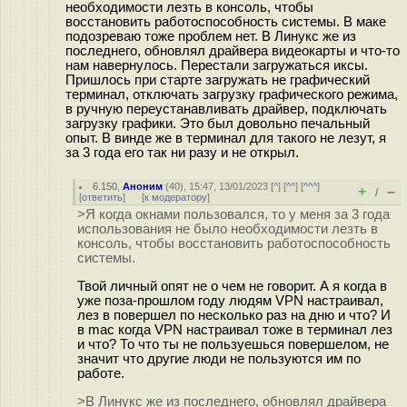
необходимости лезть в консоль, чтобы
восстановить работоспособность системы. В маке
подозреваю тоже проблем нет. В Линукс же из
последнего, обновлял драйвера видеокарты и что-то
нам навернулось. Перестали загружаться иксы.
Пришлось при старте загружать не графический
терминал, отключать загрузку графического режима,
в ручную переустанавливать драйвер, подключать
загрузку графики. Это был довольно печальный
опыт. В винде же в терминал для такого не лезут, я
за 3 года его так ни разу и не открыл.
6.150
,
Аноним
(
40
), 15:47, 13/01/2023 [
^
] [
^^
] [
^^^
]
+
–
/
[
ответить
]
[
к модератору
]
>Я когда окнами пользовался, то у меня за 3 года
использования не было необходимости лезть в
консоль, чтобы восстановить работоспособность
системы.
Твой личный опят не о чем не говорит. А я когда в
уже поза-прошлом году людям VPN настраивал,
лез в повершел по несколько раз на дню и что? И
в mac когда VPN настраивал тоже в терминал лез
и что? То что ты не пользуешься повершелом, не
значит что другие люди не пользуются им по
работе.
>В Линукс же из последнего, обновлял драйвера