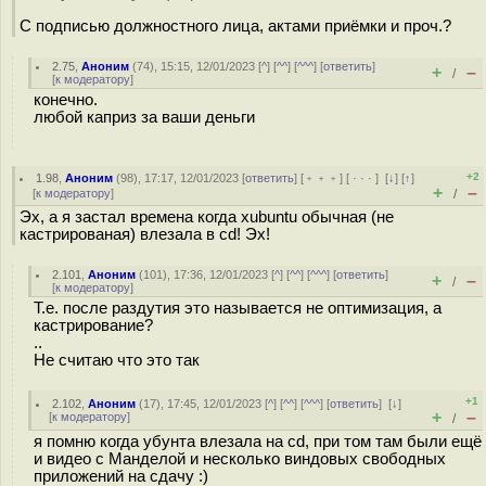
С подписью должностного лица, актами приёмки и проч.?
2.75
,
Аноним
(
74
), 15:15, 12/01/2023 [
^
] [
^^
] [
^^^
] [
ответить
]
+
–
/
[
к модератору
]
конечно.
любой каприз за ваши деньги
+2
1.98
,
Аноним
(
98
), 17:17, 12/01/2023 [
ответить
] [
﹢﹢﹢
] [
· · ·
]
[
↓
] [
↑
]
+
–
[
к модератору
]
/
Эх, а я застал времена когда xubuntu обычная (не
кастрирoваная) влезала в cd! Эх!
2.101
,
Аноним
(
101
), 17:36, 12/01/2023 [
^
] [
^^
] [
^^^
] [
ответить
]
+
–
/
[
к модератору
]
Т.е. после раздутия это называется не оптимизация, а
кастрирование?
..
Не считаю что это так
+1
2.102
,
Аноним
(
17
), 17:45, 12/01/2023 [
^
] [
^^
] [
^^^
] [
ответить
]
[
↓
]
+
–
[
к модератору
]
/
я помню когда убунта влезала на cd, при том там были ещё
и видео с Манделой и несколько виндовых свободных
приложений на сдачу :)