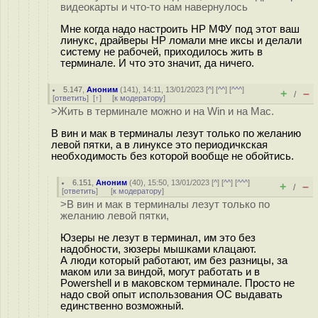
видеокарты и что-то нам навернулось
Мне когда надо настроить HP МФУ под этот ваш
линукс, драйверы HP ломали мне иксы и делали
систему не рабочей, приходилось жить в
терминале. И что это значит, да ничего.
5.147
,
Аноним
(
141
), 14:11, 13/01/2023 [
^
] [
^^
] [
^^^
]
+
–
/
[
ответить
]
[
↑
] [
к модератору
]
>Жить в терминале можно и на Win и на Mac.
В вин и мак в терминалы лезут только по желанию
левой пятки, а в линуксе это периодичкская
необходимость без которой вообще не обойтись.
6.151
,
Аноним
(
40
), 15:50, 13/01/2023 [
^
] [
^^
] [
^^^
]
+
–
/
[
ответить
]
[
к модератору
]
>В вин и мак в терминалы лезут только по
желанию левой пятки,
Юзеры не лезут в терминал, им это без
надобности, зюзеры мышками клацают.
А люди который работают, им без разницы, за
маком или за виндой, могут работать и в
Powershell и в маковском терминале. Просто не
надо свой опыт использования ОС выдавать
единственно возможный.