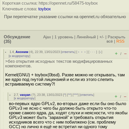
Короткая ссылка: https://opennet.ru/58475-toybox
Ключевые слова:
toybox
При перепечатке указание ссылки на opennet.ru обязательно
Обсуждение
Ajax
|
1 уровень
|
Линейный
|
+/-
|
Раскрыть
(35)
всё
|
RSS
1.4
,
Аноним
(
4
), 22:39, 13/01/2023 [
ответить
] [
﹢﹢﹢
] [
· · ·
]
[
↓
]
+
–
/
[
к модератору
]
>без открытия исходных текстов модифицированных
компонентов.
Kernel(GNU) + toybox(0bsd). Разве можно не открывать, там
же ядро под гнутой лицензией и если из этого слепить
встраиваемую систему?!
2.7
,
vasyan
(
?
), 23:38, 13/01/2023 [
^
] [
^^
] [
^^^
] [
ответить
]
+
–
/
[
к модератору
]
во-первых ядро GPLv2, во-вторых даже если бы оно было
GPLv3 не ясно с чего бы должно быть открыто что-то
кроме самого ядра. да, ходят слухи и неясности, что якобы
GPLv3 может быть "заразной" и требовать открытия
исходников всего что с ним побилжено (см. проблему
GCC) но лично я ещё не встретил ни одного тому