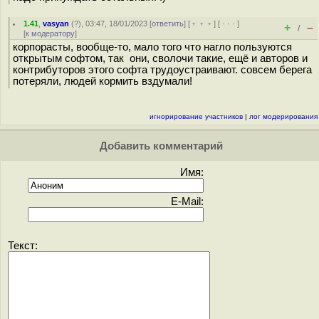
1.41
,
vasyan
(
?
), 03:47, 18/01/2023 [
ответить
] [
﹢﹢﹢
] [
· · ·
]
+
–
/
[
к модератору
]
корпорасты, вообще-то, мало того что нагло пользуются
открытым софтом, так они, сволочи такие, ещё и авторов и
контрибуторов этого софта трудоустраивают. совсем берега
потеряли, людей кормить вздумали!
игнорирование участников
|
лог модерирования
Добавить комментарий
Имя:
E-Mail:
Текст: