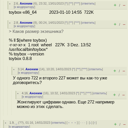
2.6
,
Аноним
(
6
), 23:32, 13/01/2023 [
^
] [
^^
] [
^^^
] [
ответить
]
+
–
/
[
к модератору
]
toybox-x86_64 2023-01-10 14:55 722K
2.8
,
Аноним
(
8
), 00:24, 14/01/2023 [
^
] [
^^
] [
^^^
] [
ответить
]
+
–
/
[
к модератору
]
> Каков размер экзешника?
% ll $(where toybox)
-r-xr-xr-x 1 root wheel 227K 3 Dez. 13:52
/usr/local/bin/toybox*
% toybox --version
toybox 0.8.8
3.14
,
Аноним
(
14
), 10:20, 14/01/2023 [
^
] [
^^
] [
^^^
] [
ответить
]
+
–
/
[
к модератору
]
У одного 722 и второго 227 может вы как-то уже
договоритесь?
4.16
,
Аноним
(
16
), 10:32, 14/01/2023 [
^
] [
^^
] [
^^^
] [
ответить
]
+
–
/
[
к модератору
]
Жонглируют цифрами однако. Еще 272 например
можно из этих сделать.
1.9
,
_
(
??
), 01:16, 14/01/2023 [
ответить
] [
﹢﹢﹢
] [
· · ·
]
[
↓
] [
↑
]
+
–
/
[
к модератору
]