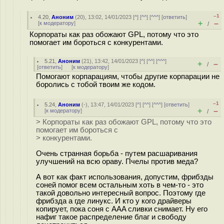
–1
4.20
,
Аноним
(
20
), 13:02, 14/01/2023 [
^
] [
^^
] [
^^^
] [
ответить
]
+
–
[
к модератору
]
/
Корпораты как раз обожают GPL, потому что это
помогает им бороться с конкурентами.
5.21
,
Аноним
(
21
), 13:42, 14/01/2023 [
^
] [
^^
] [
^^^
]
+
–
/
[
ответить
]
[
к модератору
]
Помогают корпарациям, чтобы другие корпарации не
боролись с тобой твоим же кодом.
–1
5.24
,
Аноним
(
-
), 13:47, 14/01/2023 [
^
] [
^^
] [
^^^
] [
ответить
]
+
–
[
к модератору
]
/
> Корпораты как раз обожают GPL, потому что это
помогает им бороться с
> конкурентами.
Очень странная борьба - путем расшаривания
улучшений на всю ораву. Пчелы против меда?
А вот как факт использования, допустим, фрибзды
соней помог всем остальным хоть в чем-то - это
такой довольно интересный вопрос. Поэтому где
фрибзда а где линукс. И кто у кого драйверы
копирует, пока соня с AAA сливки снимает. Ну его
нафиг такое распределение благ и свободу