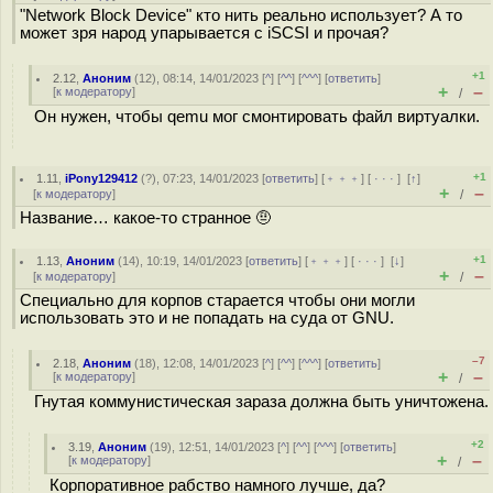
"Network Block Device" кто нить реально использует? А то
может зря народ упарывается с iSCSI и прочая?
+1
2.12
,
Аноним
(
12
), 08:14, 14/01/2023 [
^
] [
^^
] [
^^^
] [
ответить
]
+
–
[
к модератору
]
/
Он нужен, чтобы qemu мог смонтировать файл виртуалки.
+1
1.11
,
iPony129412
(
?
), 07:23, 14/01/2023 [
ответить
] [
﹢﹢﹢
] [
· · ·
]
[
↑
]
+
–
[
к модератору
]
/
Название… какое-то странное 🤨
+1
1.13
,
Аноним
(
14
), 10:19, 14/01/2023 [
ответить
] [
﹢﹢﹢
] [
· · ·
]
[
↓
]
+
–
[
к модератору
]
/
Специально для корпов старается чтобы они могли
использовать это и не попадать на суда от GNU.
–7
2.18
,
Аноним
(
18
), 12:08, 14/01/2023 [
^
] [
^^
] [
^^^
] [
ответить
]
+
–
[
к модератору
]
/
Гнутая коммунистическая зараза должна быть уничтожена.
+2
3.19
,
Аноним
(
19
), 12:51, 14/01/2023 [
^
] [
^^
] [
^^^
] [
ответить
]
+
–
[
к модератору
]
/
Корпоративное рабство намного лучше, да?