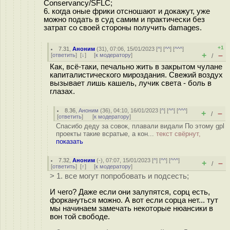
Conservancy/SFLC;
6. когда оные фрики отсношают и докажут, уже
можно подать в суд самим и практически без
затрат со своей стороны получить damages.
+1
7.31
,
Аноним
(
31
), 07:06, 15/01/2023 [
^
] [
^^
] [
^^^
]
+
–
[
ответить
]
[
↓
] [
к модератору
]
/
Как, всё-таки, печально жить в закрытом чулане
капиталистического мироздания. Свежий воздух
вызывает лишь кашель, лучик света - боль в
глазах.
8.36
,
Аноним
(
36
), 04:10, 16/01/2023 [
^
] [
^^
] [
^^^
]
+
–
/
[
ответить
]
[
к модератору
]
Спасибо деду за совок, плавали видали По этому gpl
проекты такие всратые, а кон...
текст свёрнут,
показать
7.32
,
Аноним
(
-
), 07:07, 15/01/2023 [
^
] [
^^
] [
^^^
]
+
–
/
[
ответить
]
[
↑
] [
к модератору
]
> 1. все могут попробовать и подсесть;
И чего? Даже если они залупятся, сорц есть,
форкануться можно. А вот если сорца нет... тут
мы начинаем замечать некоторые нюансики в
вон той свободе.