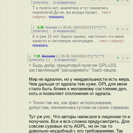
+
–
/
[
ответить
]
[
к модератору
]
Т е пункта нет, аналитека и тут оказалась
оналитегой Да не, вы всегда пукает...
текст
свёрнут,
показать
8.38
,
Аноним
(
-
), 05:45, 16/01/2023 [
^
] [
^^
] [
^^^
]
+
–
/
[
ответить
]
[
к модератору
]
А я уже 15 лет Зашло однако, настолько что меня
занесло в системную интеграцию ...
текст свёрнут,
показать
7.39
,
Аноним
(
-
), 05:49, 16/01/2023 [
^
] [
^^
] [
^^^
]
+
–
/
[
ответить
]
[
↑
] [
к модератору
]
> Будь добр, процитируй пунктик GPLv2/3,
заставляющий "расшаривать" SaaS-овцев.
Мир не идеален, но у неидаельаности есть мера.
Чем дальше от идеала тем хуже. GPL для меня
стало быть ближе к желаемому состоянию дел,
хоть и позволяет отклонения от идеала.
> Точно так же, как факт использования,
допустим, пянгвинчика гуглом на своих серваках
Тут уж упс. Что авторы написали в лицензии то и
получили. Все и вся сложно предусмотреть. Для
совсем суровых есть AGPL, но он так то
довольно неудобный с его требованиями. Так