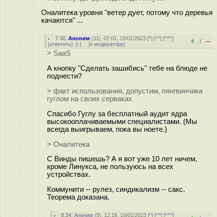
Оналитека уровня "ветер дует, потому что деревья
качаются" ...
7.30
,
Аноним
(
31
), 07:01, 15/01/2023 [
^
] [
^^
] [
^^^
]
+
–
/
[
ответить
]
[
↓
] [
к модератору
]
> SaaS
А кнопку "Сделать зашибись" тебе на блюде не
поднести?
> факт использования, допустим, пянгвинчика
гуглом на своих серваках
Спасибо Гуглу за бесплатный аудит ядра
высокооплачиваемыми специалистами. (Мы
всегда выигрываем, пока вы ноете.)
> Оналитека
С Винды пишешь? А я вот уже 10 лет ничем,
кроме Линукса, не пользуюсь на всех
устройствах.
Коммунити -- рулез, синдикализм -- сакс.
Теорема доказана.
8.34
,
Аноним
(
8
), 12:18, 15/01/2023 [
^
] [
^^
] [
^^^
]