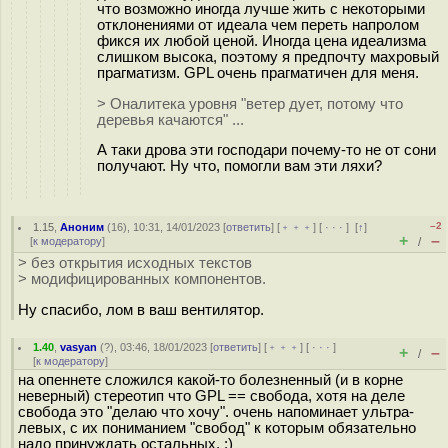
что возможно иногда лучше жить с некоторыми
отклонениями от идеала чем переть напролом
фикся их любой ценой. Иногда цена идеализма
слишком высока, поэтому я предпочту махровый
прагматизм. GPL очень прагматичен для меня.
> Оналитека уровня "ветер дует, потому что
деревья качаются" ...
А таки дрова эти господари почему-то не от сони
получают. Ну что, помогли вам эти ляхи?
–2
1.15
,
Аноним
(
16
), 10:31, 14/01/2023 [
ответить
] [
﹢﹢﹢
] [
· · ·
]
[
↑
]
+
–
[
к модератору
]
/
> без открытия исходных текстов
> модифицированных компонентов.
Ну спасибо, лом в ваш вентилятор.
1.40
,
vasyan
(
?
), 03:46, 18/01/2023 [
ответить
] [
﹢﹢﹢
] [
· · ·
]
+
–
/
[
к модератору
]
на опеннете сложился какой-то болезненный (и в корне
неверный) стереотип что GPL == свобода, хотя на деле
свобода это "делаю что хочу". очень напоминает ультра-
левых, с их пониманием "свобод" к которым обязательно
надо принуждать остальных. :)