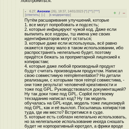
лохотрониться.
6.27
,
Аноним
(
26
), 18:37, 14/01/2023 [
^
] [
^^
] [
^^^
]
+
–
/
[
ответить
]
[
↓
] [
к модератору
]
Путём расшаривания улучшений, которые
1. все могут попробовать и подсесть;
2. которые инфицируют чужой код. Даже если
выпилить все хедеры, тш имена уже своих
идентификаторов могут остаться;
3. которые даже если используешь, всё равно
окажется проку мало в таком использовании, ибо
распространять нелегально будет, поэтому
придётся бежать за проприетарной лицензией к
копирастам;
4. которые даже любой производный продукт
будут считать производным продуктом. Написал
свою совместимую reimplementation? Но детали
реализации, с которыми твоя reimpl совместима, -
они тоже результат человечей креативности и
тоже под GPL. Руководствовался документацией?
Ну так доки тоже под GPL. Copilot поттвоему
техзаданию написал код? Ну так модель
обучалась на GPL-коде, модель тоже лицензируй
под GPL, как и её выхлоп. Посылаешь копирастов
туда, где им место? Встретимся в суде.
5. которые есть соблазн нелегально использовать,
но за нелегальное использование иногда сношать
будет не корпоративный юротдел, а фрики вроде