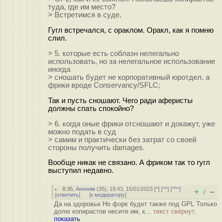
туда, где им место?
> Встретимся в суде.
Гугл встречался, с ораклом. Оракл, как я помню
слил.
> 5. которые есть соблазн нелегально
использовать, но за нелегальное использование
иногда
> сношать будет не корпоративный юротдел, а
фрики вроде Conservancy/SFLC;
Так и пусть сношают. Чего ради аферисты
должны спать спокойно?
> 6. когда оные фрики отсношают и докажут, уже
можно подать в суд
> самим и практически без затрат со своей
стороны получить damages.
Вообще никак не связано. А фриком так то гугл
выступил недавно.
8.35
,
Аноним
(
35
), 19:43, 15/01/2023 [
^
] [
^^
] [
^^^
]
+
–
/
[
ответить
]
[
к модератору
]
Да на здоровье Но форк будет также под GPL Только
долю копирастов несите им, к...
текст свёрнут,
показать