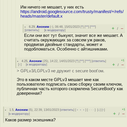
Им ничего не мешает, у них есть
https://android.googlesource.com/trusty/manifest/+/refs/
heads/master/default.x
6.29
,
Аноним
(
-
), 06:48, 15/01/2023 [
^
] [
^^
] [
^^^
]
+
–
/
[
ответить
]
[
к модератору
]
Если они вот тут быкуют, значит все же мешает. А
считать окружающих за совсем уж раков,
продвигая двойные стандарты, может и
подобломаться. Особенно с айтишниками.
+1
4.25
,
Аноним
(
25
), 14:22, 14/01/2023 [
^
] [
^^
] [
^^^
] [
ответить
]
+
–
[
↑
] [
к модератору
]
/
> GPLv3/LGPLv3 не дружит с secure boot'ом.
Это в каком месте GPLv3 мешает мне как
пользователю подписать свою сборку своим ключом,
публичная часть которого скормлена SecureBoot'у как
доверенная?
+1
1.5
,
Аноним
(
5
), 22:39, 13/01/2023 [
ответить
] [
﹢﹢﹢
] [
· · ·
]
[
↓
] [
↑
]
+
–
[
к модератору
]
/
Каков размер экзешника?