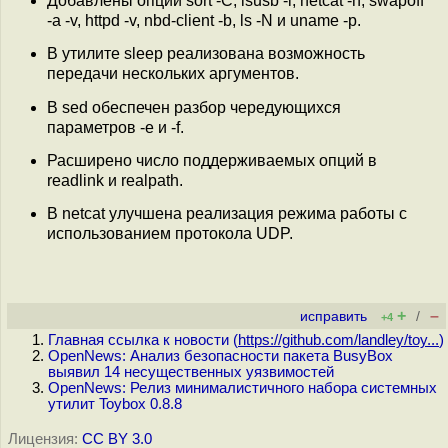
Добавлены опции sort -C, lsusb -i, netcat -n, swapoff
-a -v, httpd -v, nbd-client -b, ls -N и uname -p.
В утилите sleep реализована возможность
передачи нескольких аргументов.
В sed обеспечен разбор чередующихся
параметров -e и -f.
Расширено число поддерживаемых опций в
readlink и realpath.
В netcat улучшена реализация режима работы с
использованием протокола UDP.
+
–
исправить
/
+4
Главная ссылка к новости (
https://github.com/landley/toy...
)
OpenNews: Анализ безопасности пакета BusyBox
выявил 14 несущественных уязвимостей
OpenNews: Релиз минималистичного набора системных
утилит Toybox 0.8.8
Лицензия:
CC BY 3.0