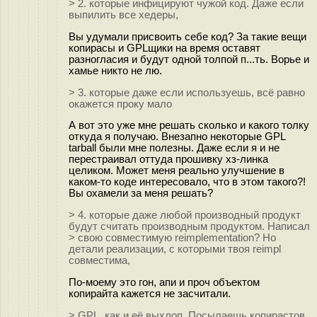
> 2. которые инфицируют чужой код. Даже если
выпилить все хедеры,
Вы удумали присвоить себе код? За такие вещи
копирасы и GPLщики на время оставят
разногласия и будут одной толпой п...ть. Ворье и
хамье никто не лю.
> 3. которые даже если используешь, всё равно
окажется проку мало
А вот это уже мне решать сколько и какого толку
откуда я получаю. Внезапно некоторые GPL
tarball были мне полезны. Даже если я и не
перестраивал оттуда прошивку хз-линка
целиком. Может меня реально улучшение в
каком-то коде интересовало, что в этом такого?!
Вы охамели за меня решать?
> 4. которые даже любой производный продукт
будут считать производным продуктом. Написал
> свою совместимую reimplementation? Но
детали реализации, с которыми твоя reimpl
совместима,
По-моему это гон, апи и проч объектом
копирайта кажется не засчитали.
> GPL, как и её выхлоп. Посылаешь копирастов