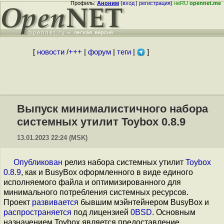
Профиль:
Аноним
(
вход
|
регистрация
)
неRU
opennet.me
[
новости
/
+++
|
форум
|
теги
|
]
Выпуск минималистичного набора
системных утилит Toybox 0.8.9
13.01.2023 22:24 (MSK)
Опубликован
релиз набора системных утилит
Toybox
0.8.9
, как и BusyBox оформленного в виде единого
исполняемого файла и оптимизированного для
минимального потребления системных ресурсов.
Проект
развивается
бывшим мэйнтейнером BusyBox и
распространяется
под лицензией
0BSD
. Основным
назначением Toybox является предоставление