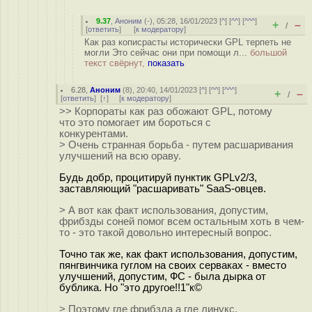
9.37
,
Аноним
(
-
), 05:28, 16/01/2023 [
^
] [
^^
] [
^^^
]
+
–
/
[
ответить
]
[
к модератору
]
Как раз кописрасты исторически GPL терпеть не
могли Это сейчас они при помощи л...
большой
текст свёрнут,
показать
6.28
,
Аноним
(
8
), 20:40, 14/01/2023 [
^
] [
^^
] [
^^^
]
+
–
/
[
ответить
]
[
↑
] [
к модератору
]
>> Корпораты как раз обожают GPL, потому
что это помогает им бороться с
конкурентами.
> Очень странная борьба - путем расшаривания
улучшений на всю ораву.
Будь добр, процитируй пунктик GPLv2/3,
заставляющий "расшаривать" SaaS-овцев.
> А вот как факт использования, допустим,
фрибзды соней помог всем остальным хоть в чем-
то - это такой довольно интересный вопрос.
Точно так же, как факт использования, допустим,
пянгвинчика гуглом на своих серваках - вместо
улучшений, допустим, ФС - была дырка от
бублика. Но "это другое!!1"к©
> Поэтому где фрибзда а где линукс.