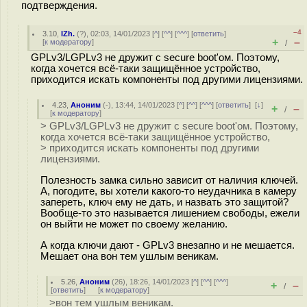
подтверждения.
–4
3.10
,
IZh.
(
?
), 02:03, 14/01/2023 [
^
] [
^^
] [
^^^
] [
ответить
]
+
–
[
к модератору
]
/
GPLv3/LGPLv3 не дружит с secure boot'ом. Поэтому,
когда хочется всё-таки защищённое устройство,
приходится искать компоненты под другими лицензиями.
4.23
,
Аноним
(
-
), 13:44, 14/01/2023 [
^
] [
^^
] [
^^^
] [
ответить
]
[
↓
]
+
–
/
[
к модератору
]
> GPLv3/LGPLv3 не дружит с secure boot'ом. Поэтому,
когда хочется всё-таки защищённое устройство,
> приходится искать компоненты под другими
лицензиями.
Полезность замка сильно зависит от наличия ключей.
А, погодите, вы хотели какого-то неудачника в камеру
запереть, ключ ему не дать, и назвать это защитой?
Вообще-то это называется лишением свободы, ежели
он выйти не может по своему желанию.
А когда ключи дают - GPLv3 внезапно и не мешается.
Мешает она вон тем ушлым веникам.
5.26
,
Аноним
(
26
), 18:26, 14/01/2023 [
^
] [
^^
] [
^^^
]
+
–
/
[
ответить
]
[
к модератору
]
>вон тем ушлым веникам.