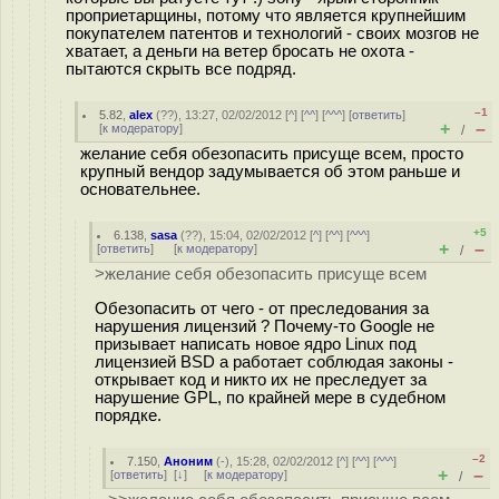
проприетарщины, потому что является крупнейшим
покупателем патентов и технологий - своих мозгов не
хватает, а деньги на ветер бросать не охота -
пытаются скрыть все подряд.
–1
5.82
,
alex
(
??
), 13:27, 02/02/2012 [
^
] [
^^
] [
^^^
] [
ответить
]
+
–
[
к модератору
]
/
желание себя обезопасить присуще всем, просто
крупный вендор задумывается об этом раньше и
основательнее.
+5
6.138
,
sasa
(
??
), 15:04, 02/02/2012 [
^
] [
^^
] [
^^^
]
+
–
[
ответить
]
[
к модератору
]
/
>желание себя обезопасить присуще всем
Обезопасить от чего - от преследования за
нарушения лицензий ? Почему-то Google не
призывает написать новое ядро Linux под
лицензией BSD а работает соблюдая законы -
открывает код и никто их не преследует за
нарушение GPL, по крайней мере в судебном
порядке.
–2
7.150
,
Аноним
(
-
), 15:28, 02/02/2012 [
^
] [
^^
] [
^^^
]
+
–
[
ответить
]
[
↓
] [
к модератору
]
/