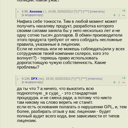
+5
4.99
,
Аноним
(
-
), 14:06, 02/02/2012 [
^
] [
^^
] [
^^^
] [
ответить
]
+
–
[
к модератору
]
/
Нифига себе тонкости. Тим в любой момент может
получить нахаляву продукт, разработка которого
своими силами заняла бы у него несколько лет и не
одну сотню тысяч долларов. В обмен производители
этого продукта требуют от него соблдать несложные
правила, указанные в лицензии.
Если не хочешь или не можешь соблюдать(или у всех
сотрудников твоей компании склероз, кого это
волнует?) - теряешь право использовать
дорогостоящую чужую собственность. Какие
проблемы?
+4
4.134
,
DFX
(
ok
), 15:03, 02/02/2012 [
^
] [
^^
] [
^^^
] [
ответить
]
+
–
[
к модератору
]
/
да ты что ? а ничего, что выкатить всю
подноготную _в суде_ - это стандартная
процедура. и не смеха ради, а потому что никто
там никому на слово верить не станет.
если есть основания полагать о нарушении GPL, и, тем
более, разбирать отзыв у вас лицензии - будет
полный аудит всего кода, вне зависимости от типов
лицензии.