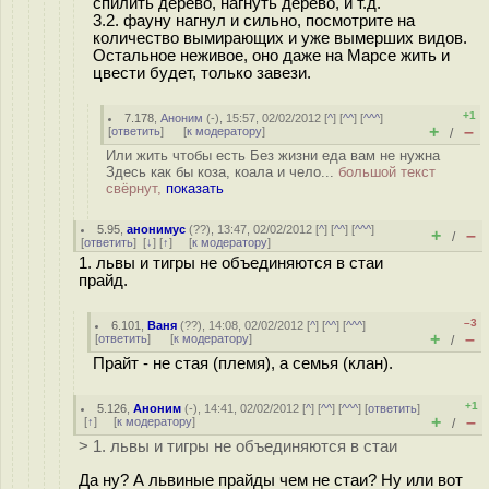
спилить дерево, нагнуть дерево, и т.д.
3.2. фауну нагнул и сильно, посмотрите на
количество вымирающих и уже вымерших видов.
Остальное неживое, оно даже на Марсе жить и
цвести будет, только завези.
+1
7.178
,
Аноним
(
-
), 15:57, 02/02/2012 [
^
] [
^^
] [
^^^
]
+
–
[
ответить
]
[
к модератору
]
/
Или жить чтобы есть Без жизни еда вам не нужна
Здесь как бы коза, коала и чело...
большой текст
свёрнут,
показать
5.95
,
анонимус
(
??
), 13:47, 02/02/2012 [
^
] [
^^
] [
^^^
]
+
–
/
[
ответить
]
[
↓
] [
↑
] [
к модератору
]
1. львы и тигры не объединяются в стаи
прайд.
–3
6.101
,
Ваня
(
??
), 14:08, 02/02/2012 [
^
] [
^^
] [
^^^
]
+
–
[
ответить
]
[
к модератору
]
/
Прайт - не стая (племя), а семья (клан).
+1
5.126
,
Аноним
(
-
), 14:41, 02/02/2012 [
^
] [
^^
] [
^^^
] [
ответить
]
+
–
[
↑
] [
к модератору
]
/
> 1. львы и тигры не объединяются в стаи
Да ну? А львиные прайды чем не стаи? Ну или вот