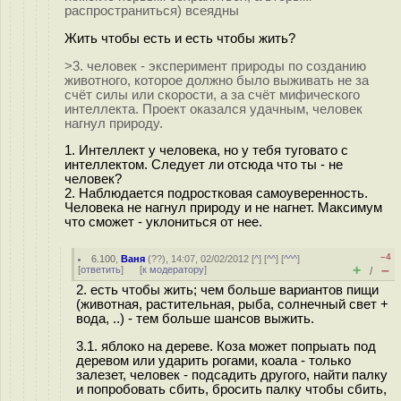
распространиться) всеядны
Жить чтобы есть и есть чтобы жить?
>3. человек - эксперимент природы по созданию
животного, которое должно было выживать не за
счёт силы или скорости, а за счёт мифического
интеллекта. Проект оказался удачным, человек
нагнул природу.
1. Интеллект у человека, но у тебя туговато с
интеллектом. Следует ли отсюда что ты - не
человек?
2. Наблюдается подростковая самоуверенность.
Человека не нагнул природу и не нагнет. Максимум
что сможет - уклониться от нее.
–4
6.100
,
Ваня
(
??
), 14:07, 02/02/2012 [
^
] [
^^
] [
^^^
]
+
–
[
ответить
]
[
к модератору
]
/
2. есть чтобы жить; чем больше вариантов пищи
(животная, растительная, рыба, солнечный свет +
вода, ..) - тем больше шансов выжить.
3.1. яблоко на дереве. Коза может попрыать под
деревом или ударить рогами, коала - только
залезет, человек - подсадить другого, найти палку
и попробовать сбить, бросить палку чтобы сбить,