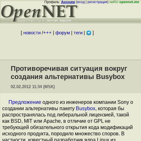
Профиль:
Аноним
(
вход
|
регистрация
)
неRU
opennet.me
[
новости
/
+++
|
форум
|
теги
|
]
Противоречивая ситуация вокруг
создания альтернативы Busybox
02.02.2012 11:34 (MSK)
Предложение
одного из инженеров компании Sony о
создании альтернативы пакету
Busybox
, которая бы
распространялась под либеральной лицензией, такой
как BSD, MIT или Apache, в отличие от GPL не
требующей обязательного открытия кода модификаций
исходного продукта, породило множество споров. В
частности, известный разработчик ядра Linux из