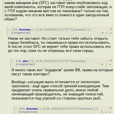
каким макаром они (SFC) заставят меня опубликовать код
моей компоненты, которая не ГПЛ юзер-спейс аппликация, и
с ГПЛ кодом никаким местом не линкована? только на том
основании, что это всё вместо пожато в один закгрузочный
образ?
–1
2.15
,
Аноним
(
-
), 12:14, 02/02/2012 [
^
] [
^^
] [
^^^
] [
ответить
]
[
↓
]
+
–
[
к модератору
]
/
Никак не заставят. Но стоит только тебе забыть открыть
сорцы бизибокса, ты лишаешься права его использовать.
А после этого SFC не вернет тебе право использовать его
до тех пор, пока ты не откроешь все свои сорцы.
–4
3.23
,
alex
(
??
), 12:32, 02/02/2012 [
^
] [
^^
] [
^^^
] [
ответить
]
+
–
[
к модератору
]
/
И много таких вот "подарков" кроме BB, права на которые
пасут такие конторы?
Вообще, ситуация мало отличается от патентного
троллинга - ещё один способ грязной конкуренции. Тим
продвигает очень правильное дело, иначе любой
начинающий производитель, не знающий тонкостей,
оказывается под угрозой со стороны крупных рыб.
–1
4.61
,
Аноним
(
-
), 13:05, 02/02/2012 [
^
] [
^^
] [
^^^
] [
ответить
]
[
↓
]
+
–
[
к модератору
]
/