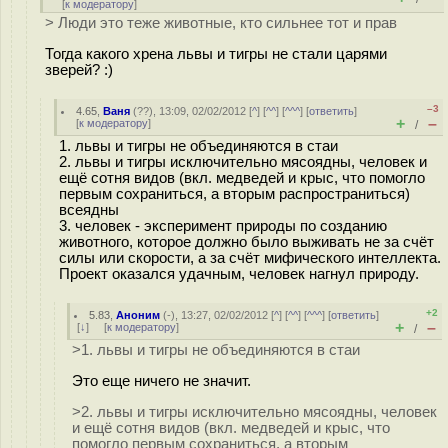
[
к модератору
]
> Люди это теже животные, кто сильнее тот и прав
Тогда какого хрена львы и тигры не стали царями
зверей? :)
–3
4.65
,
Ваня
(
??
), 13:09, 02/02/2012 [
^
] [
^^
] [
^^^
] [
ответить
]
+
–
[
к модератору
]
/
1. львы и тигры не объединяются в стаи
2. львы и тигры исключительно мясоядны, человек и
ещё сотня видов (вкл. медведей и крыс, что помогло
первым сохраниться, а вторым распространиться)
всеядны
3. человек - эксперимент природы по созданию
животного, которое должно было выживать не за счёт
силы или скорости, а за счёт мифического интеллекта.
Проект оказался удачным, человек нагнул природу.
+2
5.83
,
Аноним
(
-
), 13:27, 02/02/2012 [
^
] [
^^
] [
^^^
] [
ответить
]
+
–
[
↓
] [
к модератору
]
/
>1. львы и тигры не объединяются в стаи
Это еще ничего не значит.
>2. львы и тигры исключительно мясоядны, человек
и ещё сотня видов (вкл. медведей и крыс, что
помогло первым сохраниться, а вторым