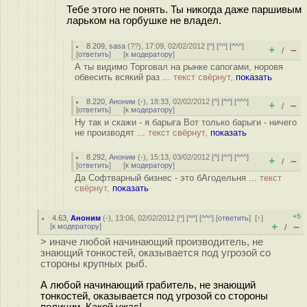
Тебе этого не понять. Ты никогда даже паршивым
ларьком на горбушке не владел.
8.209
,
sasa
(
??
), 17:09, 02/02/2012 [
^
] [
^^
] [
^^^
]
+
–
/
[
ответить
]
[
к модератору
]
А ты видимо Торговал на рынке сапогами, норовя
обвесить всякий раз ...
текст свёрнут,
показать
8.220
,
Аноним
(
-
), 18:33, 02/02/2012 [
^
] [
^^
] [
^^^
]
+
–
/
[
ответить
]
[
к модератору
]
Ну так и скажи - я барыга Вот только барыги - ничего
не производят ...
текст свёрнут,
показать
8.292
,
Аноним
(
-
), 15:13, 03/02/2012 [
^
] [
^^
] [
^^^
]
+
–
/
[
ответить
]
[
к модератору
]
Да Софтварный бизнес - это бАгодельня ...
текст
свёрнут,
показать
+5
4.63
,
Аноним
(
-
), 13:06, 02/02/2012 [
^
] [
^^
] [
^^^
] [
ответить
]
[
↑
]
+
–
[
к модератору
]
/
> иначе любой начинающий производитель, не
знающий тонкостей, оказывается под угрозой со
стороны крупных рыб.
А любой начинающий грабитель, не знающий
тонкостей, оказывается под угрозой со стороны
полиции. Какой ужас!