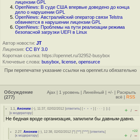
лицензии GPL
OpenNews: В суде США впервые доведено до конца
дело о нарушении GPL
OpenNews: Австралийский оператор связи Telstra
обвиняется в нарушении лицензии GPL
OpenNews: Проблемы на пути реализации режима
безопасной загрузки UEFI в Linux
Автор новости:
JT
Лицензия:
CC BY 3.0
Короткая ссылка: https://opennet.ru/32952-busybox
Ключевые слова:
busybox
,
license
,
opensurce
При перепечатке указание ссылки на opennet.ru обязательно
Обсуждение
Ajax
|
1 уровень
|
Линейный
|
+/-
|
Раскрыть
(277)
всё
|
RSS
1.1
,
Аноним
(
-
), 11:37, 02/02/2012 [
ответить
] [
﹢﹢﹢
] [
· · ·
]
[
↓
]
+
–
/
[
к модератору
]
Не бедная вроде организация, запилили бы давным-давно.
+22
2.27
,
Аноним
(
-
), 12:38, 02/02/2012 [
^
] [
^^
] [
^^^
] [
ответить
]
+
–
[
к модератору
]
/