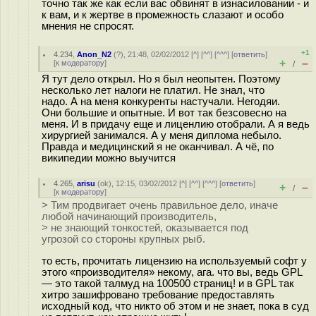
точно так же как если вас обвинят в изнасиловании - и
к вам, и к жертве в промежность слазают и особо
мнения не спросят.
+1
4.234
,
Anon_N2
(
?
), 21:48, 02/02/2012 [
^
] [
^^
] [
^^^
] [
ответить
]
+
–
[
к модератору
]
/
Я тут дело открыл. Но я был неопытен. Поэтому
несколько лет налоги не платил. Не знал, что
надо. А на меня конкуренты настучали. Негодяи.
Они большие и опытные. И вот так безсовесно на
меня. И в придачу еще и лиценлию отобрали. А я ведь
хирургией занимался. А у меня диплома небыло.
Правда и медицинский я не оканчивал. А чё, по
википедии можно выучится
4.265
,
arisu
(
ok
), 12:15, 03/02/2012 [
^
] [
^^
] [
^^^
] [
ответить
]
+
–
/
[
к модератору
]
> Тим продвигает очень правильное дело, иначе
любой начинающий производитель,
> не знающий тонкостей, оказывается под
угрозой со стороны крупных рыб.
то есть, прочитать лицензию на используемый софт у
этого «производителя» некому, ага. что вы, ведь GPL
— это такой талмуд на 100500 страниц! и в GPL так
хитро зашифровано требование предоставлять
исходный код, что никто об этом и не знает, пока в суд