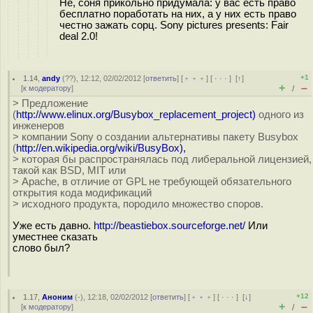
Не, соня прикольно придумала: у вас есть право
бесплатно поработать на них, а у них есть право
честно зажать сорц. Sony pictures presents: Fair
deal 2.0!
+1
1.14
,
andy
(
??
), 12:12, 02/02/2012 [
ответить
] [
﹢﹢﹢
] [
· · ·
]
[
↑
]
+
–
[
к модератору
]
/
> Предложение
(
http://www.elinux.org/Busybox_replacement_project)
одного из
инженеров
> компании Sony о создании альтернативы пакету Busybox
(
http://en.wikipedia.org/wiki/BusyBox),
> которая бы распространялась под либеральной лицензией,
такой как BSD, MIT или
> Apache, в отличие от GPL не требующей обязательного
открытия кода модификаций
> исходного продукта, породило множество споров.
Уже есть давно.
http://beastiebox.sourceforge.net/
Или
уместнее сказать
слово был?
+12
1.17
,
Аноним
(
-
), 12:18, 02/02/2012 [
ответить
] [
﹢﹢﹢
] [
· · ·
]
[
↓
]
+
–
[
к модератору
]
/