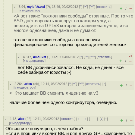
3.94
,
mylefthand
(
?
), 13:46, 02/02/2012 [
^
] [
^^
] [
^^^
] [
ответить
]
+
–
/
[
к модератору
]
>А вот такие "поклонники свободы" странные. Про то что
BSD даёт воровать код орут на каждом улгу, а
переходить на GPLv3 которая и защищена лучше, и во
многом однозначнее, даже и не думают.
это не поклонники свободы а поклонники
финансирования со стороны производителей железок
–1
4.317
,
Аноним
(
-
), 06:19, 04/02/2012 [
^
] [
^^
] [
^^^
] [
ответить
]
+
–
[
к модератору
]
/
вот BB дофинансировался. Не кода, не денег - все
себе забирают юристы ;-)
2.264
,
arisu
(
ok
), 12:14, 03/02/2012 [
^
] [
^^
] [
^^^
] [
ответить
]
[
↑
]
+
–
/
[
к модератору
]
> Кто мешает BB сменить лицензию на v3
наличие более чем одного контрибутора, очевидно.
1.13
,
alex
(
??
), 12:11, 02/02/2012 [
ответить
] [
﹢﹢﹢
] [
· · ·
]
[
↓
] [
↑
]
+
–
/
[
к модератору
]
Объясните популярно, в чём грабли?
Если в прошивку входит BB, и ряд других GPL компонент, то