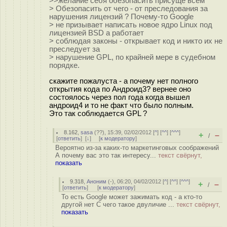
>>желание себя обезопасить присуще всем
> Обезопасить от чего - от преследования за
нарушения лицензий ? Почему-то Google
> не призывает написать новое ядро Linux под
лицензией BSD а работает
> соблюдая законы - открывает код и никто их не
преследует за
> нарушение GPL, по крайней мере в судебном
порядке.
скажите пожалуста - а почему нет полного
открытия кода по Андроид3? вернее оно
состоялось через пол года когда вышел
андроид4 и то не факт что было полным.
Это так соблюдается GPL ?
8.162
,
sasa
(
??
), 15:39, 02/02/2012 [
^
] [
^^
] [
^^^
]
+
–
/
[
ответить
]
[
↓
] [
к модератору
]
Вероятно из-за каких-то маркетинговых соображений
А почему вас это так интересу...
текст свёрнут,
показать
9.318
,
Аноним
(
-
), 06:20, 04/02/2012 [
^
] [
^^
] [
^^^
]
+
–
/
[
ответить
]
[
к модератору
]
То есть Google может зажимать код - а кто-то
другой нет С чего такое двуличие ...
текст свёрнут,
показать