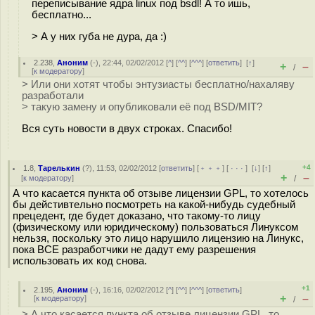
переписывание ядра linux под bsdl! А то ишь,
бесплатно...
> А у них губа не дура, да :)
2.238
,
Аноним
(
-
), 22:44, 02/02/2012 [
^
] [
^^
] [
^^^
] [
ответить
]
[
↑
]
+
–
/
[
к модератору
]
> Или они хотят чтобы энтузиасты бесплатно/нахаляву
разработали
> такую замену и опубликовали её под BSD/MIT?
Вся суть новости в двух строках. Спасибо!
+4
1.8
,
Тарелькин
(
?
), 11:53, 02/02/2012 [
ответить
] [
﹢﹢﹢
] [
· · ·
]
[
↓
] [
↑
]
+
–
[
к модератору
]
/
А что касается пункта об отзыве лицензии GPL, то хотелось
бы дейстивтельно посмотреть на какой-нибудь судебный
прецедент, где будет доказано, что такому-то лицу
(физическому или юридическому) пользоваться Линуксом
нельзя, поскольку это лицо нарушило лицензию на Линукс,
пока ВСЕ разработчики не дадут ему разрешения
использовать их код снова.
+1
2.195
,
Аноним
(
-
), 16:16, 02/02/2012 [
^
] [
^^
] [
^^^
] [
ответить
]
+
–
[
к модератору
]
/
> А что касается пункта об отзыве лицензии GPL, то