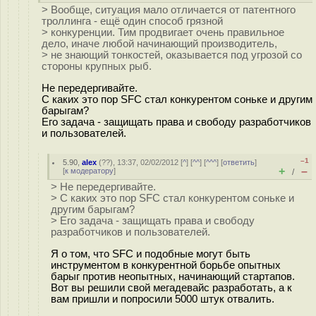
> Вообще, ситуация мало отличается от патентного
троллинга - ещё один способ грязной
> конкуренции. Тим продвигает очень правильное
дело, иначе любой начинающий производитель,
> не знающий тонкостей, оказывается под угрозой со
стороны крупных рыб.
Не передергивайте.
С каких это пор SFC стал конкурентом соньке и другим
барыгам?
Его задача - защищать права и свободу разработчиков
и пользователей.
–1
5.90
,
alex
(
??
), 13:37, 02/02/2012 [
^
] [
^^
] [
^^^
] [
ответить
]
+
–
[
к модератору
]
/
> Не передергивайте.
> С каких это пор SFC стал конкурентом соньке и
другим барыгам?
> Его задача - защищать права и свободу
разработчиков и пользователей.
Я о том, что SFC и подобные могут быть
инструментом в конкурентной борьбе опытных
барыг против неопытных, начинающий стартапов.
Вот вы решили свой мегадевайс разработать, а к
вам пришли и попросили 5000 штук отвалить.