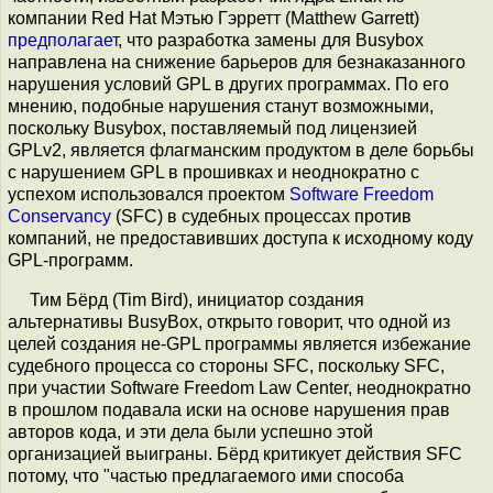
компании Red Hat Мэтью Гэрретт (Matthew Garrett)
предполагает
, что разработка замены для Busybox
направлена на снижение барьеров для безнаказанного
нарушения условий GPL в других программах. По его
мнению, подобные нарушения станут возможными,
поскольку Busybox, поставляемый под лицензией
GPLv2, является флагманским продуктом в деле борьбы
с нарушением GPL в прошивках и неоднократно с
успехом использовался проектом
Software Freedom
Conservancy
(SFC) в судебных процессах против
компаний, не предоставивших доступа к исходному коду
GPL-программ.
Тим Бёрд (Tim Bird), инициатор создания
альтернативы BusyBox, открыто говорит, что одной из
целей создания не-GPL программы является избежание
судебного процесса со стороны SFC, поскольку SFC,
при участии Software Freedom Law Center, неоднократно
в прошлом подавала иски на основе нарушения прав
авторов кода, и эти дела были успешно этой
организацией выиграны. Бёрд критикует действия SFC
потому, что "частью предлагаемого ими способа