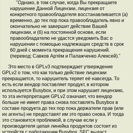
"Однако, в том случае, когда Вы прекращаете
нарушение Данной Лицензии, лицензия от
конкретного правообладателя восстанавливается (а)
временно, до тех пор пока правообладатель явно и
окончательно не завершит действие Вашей
лицензии, и (б) на постоянной основе, если
правообладателю не удастся уведомить Вас о
нарушении с помощью надлежащих средств в срок
60 дней с момента прекращения нарушений.
(перевод: Савков Артём и Палажченко Алексей)."
Это место в GPLv3 подтверждает утверждение
GPLv2 о том, что как только действие лицензии
прекращается, то нарушитель теряет её навсегда. То
есть если вендор поставляет продукт, в котором
используется Busybox, и при этом нарушает лицензию,
то эта интерпретация GPLv2 означает, что вендор
больше не имеет права снова поставлять Busybox в
составе продукта до тех пор пока держатели прав (или
их агенты) не предоставят им это право снова. И тогда
это становится проблемой, в случае если у
производителя целая линейка продуктов состоит из
устройств с работающим Busybox. SFC выдаст