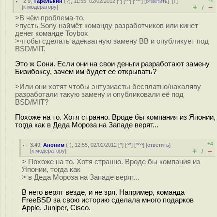
2.9
,
Тарелькин
(
?
), 11:55, 02/02/2012 [
^
] [
^^
] [
^^^
] [
ответить
]
[
↓
]
+
–
[
к модератору
]
/
>В чём проблема-то,
>пусть Sony наймёт команду разработчиков или кинет
денег команде Toybox
>чтобы сделать адекватную замену BB и опубликует под
BSD/MIT.
Это ж Сони. Если они на свои деньги разработают замену
Бизибоксу, зачем им будет ее открывать?
>Или они хотят чтобы энтузиасты бесплатно/нахаляву
разработали такую замену и опубликовали её под
BSD/MIT?
Похоже на то. Хотя странно. Вроде бы компания из Японии,
тогда как в Деда Мороза на Западе верят...
+4
3.49
,
Аноним
(
-
), 12:55, 02/02/2012 [
^
] [
^^
] [
^^^
] [
ответить
]
+
–
[
к модератору
]
/
> Похоже на то. Хотя странно. Вроде бы компания из
Японии, тогда как
> в Деда Мороза на Западе верят...
В него верят везде, и не зря. Например, команда
FreeBSD за свою историю сделала много подарков
Apple, Juniper, Cisco.