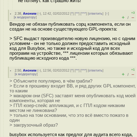
не потянут. как страшно жить!
+3
2.38
,
Аноним
(
-
), 12:42, 02/02/2012 [
^
] [
^^
] [
^^^
] [
ответить
]
[
↑
]
+
–
[
к модератору
]
/
Вендор не обязан публиковать сорц компонента, если он
создан не на основе существующего GPL-проекта:
> SFC выдаст производителю новую лицензию, но с одним
условием - он не только должен предоставить исходный
код для Busybox, но также и исходный код для всех
программ на устройстве, *** лицензии которых обязывают
публикацию исходного кода ***.
+1
2.50
,
Аноним
(
-
), 12:56, 02/02/2012 [
^
] [
^^
] [
^^^
] [
ответить
]
+
–
[
к модератору
]
/
> Объясните популярно, в чём грабли?
> Если в прошивку входит BB, и ряд других GPL компонент,
то каким
> макаром они (SFC) заставят меня опубликовать код моей
компоненты, которая не
> ГПЛ юзер-спейс аппликация, и с ГПЛ кодом никаким
местом не линкована?
> только на том основании, что это всё вместо пожато в
один
> закгрузочный образ?
busybox используется как предлог для аудита всего кода,