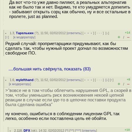
Да вот что-то уже давно пиляют, а реальных альтернатив
как не было так и нет. Видимо, те кто умудряется допилить
- забывают открыть сорц как обычно, ну и все остальные в
пролете, just as planned.
+14
1.3
,
Тарелькин
(
?
), 11:50, 02/02/2012 [
ответить
] [
﹢﹢﹢
] [
· · ·
]
[
↓
]
+
–
[
↑
] [
к модератору
]
/
Редкий случай: проприетарщики придумывают, как бы
сделать так, чтобы нужный проект догнал по возможностям
свободное ПО.
....большая нить свёрнута, показать (83)
+8
1.6
,
mylefthand
(
?
), 11:52, 02/02/2012 [
ответить
] [
﹢﹢﹢
] [
· · ·
]
[
↓
] [
↑
]
+
–
[
к модератору
]
/
>"вовсе не в том чтобы облегчить нарушения GPL, а скорей в
том, чтобы уменьшить риск возникновения некоей цепной
реакции в случае если где-то в цепочке поставки продукта
была сделана ошибка"
ну конечно, ошибиться в соблюдении лицензии GPL так
легко, особенно если поставлена цель её обойти.
+10
2.118
,
DFX
(
ok
), 14:32, 02/02/2012 [
^
] [
^^
] [
^^^
] [
ответить
]