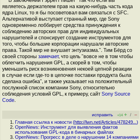
В заключении Гэрретт пишет "Так что если вы
являетесь держателем прав на какую-нибудь часть кода
ядра Linux, то я бы посоветовал вам связаться с SFC.
Альтернативой выступает странный мир, где Sony
одновременно лоббирует средства принуждения к
соблюдению авторских прав для индивидуальных
нарушителей и спонсирует создание инструментов для
того, чтобы большие корпорации нарушали авторские
права. Такой мир не внушает энтузиазма.". Тим Бёрд со
своей стороны
замечает
, что цель "вовсе не в том чтобы
облегчить нарушения GPL, а скорей в том, чтобы
уменьшить риск возникновения некоей цепной реакции
в случае если где-то в цепочке поставки продукта была
сделана ошибка", и также указывает на положительный
послужной список компании Sony, относительно
соблюдения условий GPL, к примеру, сайт
Sony Source
Code
.
+
–
исправить
/
+14
Главная ссылка к новости (
http://lwn.net/Articles/478249...
)
OpenNews: Инструмент для выявления фактов
использования GPL-кода в бинарных файлах
OpenNews: Прогресс в деле о нарушении 14 компаниями