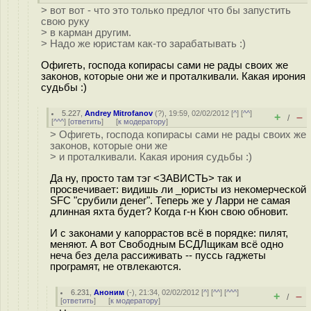
> вот вот - что это только предлог что бы запустить
свою руку
> в карман другим.
> Надо же юристам как-то зарабатывать :)
Офигеть, господа копирасы сами не рады своих же
законов, которые они же и проталкивали. Какая ирония
судьбы :)
5.227
,
Andrey Mitrofanov
(
?
), 19:59, 02/02/2012 [
^
] [
^^
]
+
–
/
[
^^^
] [
ответить
]
[
к модератору
]
> Офигеть, господа копирасы сами не рады своих же
законов, которые они же
> и проталкивали. Какая ирония судьбы :)
Да ну, просто там тэг <ЗАВИСТЬ> так и
просвечивает: видишь ли _юристы из некомерческой
SFC "срубили денег". Теперь же у Ларри не самая
длинная яхта будет? Когда г-н Кюн свою обновит.
И с законами у капоррастов всё в порядке: пилят,
меняют. А вот Свободным БСДЛщикам всё одно
неча без дела рассиживать -- пуссь гаджеты
програмят, не отвлекаются.
6.231
,
Аноним
(
-
), 21:34, 02/02/2012 [
^
] [
^^
] [
^^^
]
+
–
/
[
ответить
]
[
к модератору
]