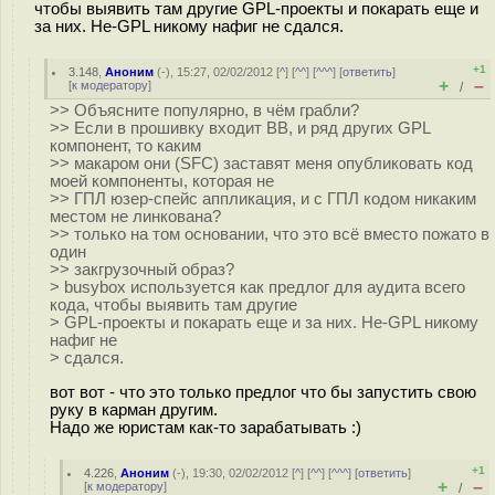
чтобы выявить там другие GPL-проекты и покарать еще и
за них. Не-GPL никому нафиг не сдался.
+1
3.148
,
Аноним
(
-
), 15:27, 02/02/2012 [
^
] [
^^
] [
^^^
] [
ответить
]
+
–
[
к модератору
]
/
>> Объясните популярно, в чём грабли?
>> Если в прошивку входит BB, и ряд других GPL
компонент, то каким
>> макаром они (SFC) заставят меня опубликовать код
моей компоненты, которая не
>> ГПЛ юзер-спейс аппликация, и с ГПЛ кодом никаким
местом не линкована?
>> только на том основании, что это всё вместо пожато в
один
>> закгрузочный образ?
> busybox используется как предлог для аудита всего
кода, чтобы выявить там другие
> GPL-проекты и покарать еще и за них. Не-GPL никому
нафиг не
> сдался.
вот вот - что это только предлог что бы запустить свою
руку в карман другим.
Надо же юристам как-то зарабатывать :)
+1
4.226
,
Аноним
(
-
), 19:30, 02/02/2012 [
^
] [
^^
] [
^^^
] [
ответить
]
+
–
[
к модератору
]
/