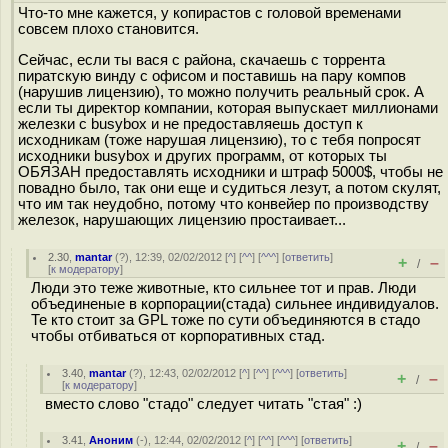
Что-то мне кажется, у копирастов с головой временами
совсем плохо становится.
Сейчас, если ты вася с района, скачаешь с торрента
пиратскую винду с офисом и поставишь на пару компов
(нарушив лицензию), то можно получить реальный срок. А
если ты директор компании, которая выпускает миллионами
железки с busybox и не предоставляешь доступ к
исходникам (тоже нарушая лицензию), то с тебя попросят
исходники busybox и других программ, от которых ты
ОБЯЗАН предоставлять исходники и штраф 5000$, чтобы не
повадно было, так они еще и судиться лезут, а потом скулят,
что им так неудобно, потому что конвейер по производству
железок, нарушающих лицензию простаивает...
2.30
,
mantar
(
?
), 12:39, 02/02/2012 [
^
] [
^^
] [
^^^
] [
ответить
]
+
–
/
[
к модератору
]
Люди это теже животные, кто сильнее тот и прав. Люди
объединеные в корпорации(стада) сильнее индивидуалов.
Те кто стоит за GPL тоже по сути объединяются в стадо
чтобы отбиваться от корпоративных стад.
3.40
,
mantar
(
?
), 12:43, 02/02/2012 [
^
] [
^^
] [
^^^
] [
ответить
]
+
–
/
[
к модератору
]
вместо слово "стадо" следует читать "стая" :)
3.41
,
Аноним
(
-
), 12:44, 02/02/2012 [
^
] [
^^
] [
^^^
] [
ответить
]
+
–
/