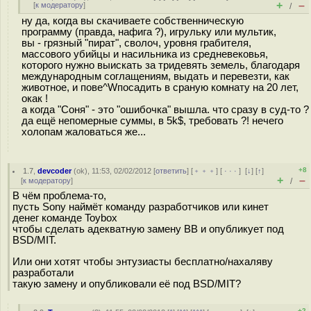
+
–
[
к модератору
]
/
ну да, когда вы скачиваете собственническую
программу (правда, нафига ?), игрульку или мультик,
вы - грязный "пират", сволоч, уровня грабителя,
массового убийцы и насильника из средневековья,
которого нужно выискать за тридевять земель, благодаря
международным соглащениям, выдать и перевезти, как
животное, и пове^Wпосадить в сраную комнату на 20 лет,
окак !
а когда "Соня" - это "ошибочка" вышла. что сразу в суд-то ?
да ещё непомерные суммы, в 5k$, требовать ?! нечего
холопам жаловаться же...
+8
1.7
,
devcoder
(
ok
), 11:53, 02/02/2012 [
ответить
] [
﹢﹢﹢
] [
· · ·
]
[
↓
] [
↑
]
+
–
[
к модератору
]
/
В чём проблема-то,
пусть Sony наймёт команду разработчиков или кинет
денег команде Toybox
чтобы сделать адекватную замену BB и опубликует под
BSD/MIT.
Или они хотят чтобы энтузиасты бесплатно/нахаляву
разработали
такую замену и опубликовали её под BSD/MIT?
+2