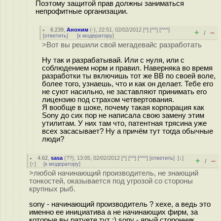
Поэтому защитой прав должны заниматься
непрофитные организации.
6.239
,
Аноним
(
-
), 22:51, 02/02/2012 [
^
] [
^^
] [
^^^
]
+
–
/
[
ответить
]
[
к модератору
]
>Вот вы решили свой мегадевайс разработать
Ну так и разрабатывай. Или с нуля, или с
соблюдением норм и правил. Наверняка во время
разработки ты включишь тот же BB по своей воле,
более того, узнаешь, что и как он делает. Тебе его
не суют насильно, не заставляют принимать его
лицензию под страхом четвертования.
Я вообще в шоке, почему такая корпорация как
Sony до сих пор не написала свою замену этим
утилитам. У них там что, патентная трясина уже
всех засасывает? Ну а причём тут тогда обычные
люди?
4.62
,
sasa
(
??
), 13:05, 02/02/2012 [
^
] [
^^
] [
^^^
] [
ответить
]
[
↓
]
+
–
/
[
↑
] [
к модератору
]
>любой начинающий производитель, не знающий
тонкостей, оказывается под угрозой со стороны
крупных рыб.
sony - начинающий производитель ? хехе, а ведь это
именно ее инициатива а не начинающих фирм, за
которые вы ратуете тут :) sony - ярый сторонник