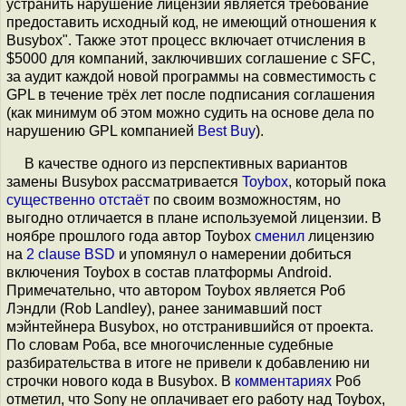
устранить нарушение лицензии является требование
предоставить исходный код, не имеющий отношения к
Busybox". Также этот процесс включает отчисления в
$5000 для компаний, заключивших соглашение с SFC,
за аудит каждой новой программы на совместимость с
GPL в течение трёх лет после подписания соглашения
(как минимум об этом можно судить на основе дела по
нарушению GPL компанией
Best Buy
).
В качестве одного из перспективных вариантов
замены Busybox рассматривается
Toybox
, который пока
существенно отстаёт
по своим возможностям, но
выгодно отличается в плане используемой лицензии. В
ноябре прошлого года автор Toybox
сменил
лицензию
на
2 clause BSD
и упомянул о намерении добиться
включения Toybox в состав платформы Android.
Примечательно, что автором Toybox является Роб
Лэндли (Rob Landley), ранее занимавший пост
мэйнтейнера Busybox, но отстранившийся от проекта.
По словам Роба, все многочисленные судебные
разбирательства в итоге не привели к добавлению ни
строчки нового кода в Busybox. В
комментариях
Роб
отметил, что Sony не оплачивает его работу над Toybox,