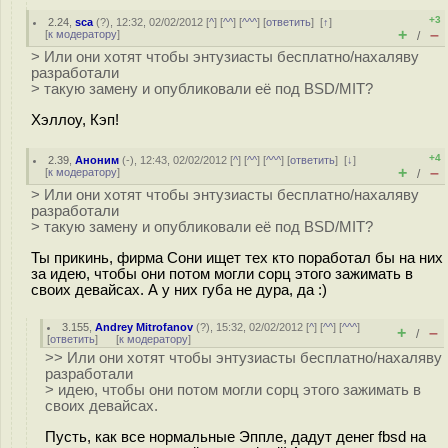
+3
2.24
,
sca
(
?
), 12:32, 02/02/2012 [
^
] [
^^
] [
^^^
] [
ответить
]
[
↑
]
+
–
[
к модератору
]
/
> Или они хотят чтобы энтузиасты бесплатно/нахаляву
разработали
> такую замену и опубликовали её под BSD/MIT?
Хэллоу, Кэп!
+4
2.39
,
Аноним
(
-
), 12:43, 02/02/2012 [
^
] [
^^
] [
^^^
] [
ответить
]
[
↓
]
+
–
[
к модератору
]
/
> Или они хотят чтобы энтузиасты бесплатно/нахаляву
разработали
> такую замену и опубликовали её под BSD/MIT?
Ты прикинь, фирма Сони ищет тех кто поработал бы на них
за идею, чтобы они потом могли сорц этого зажимать в
своих девайсах. А у них губа не дура, да :)
3.155
,
Andrey Mitrofanov
(
?
), 15:32, 02/02/2012 [
^
] [
^^
] [
^^^
]
+
–
/
[
ответить
]
[
к модератору
]
>> Или они хотят чтобы энтузиасты бесплатно/нахаляву
разработали
> идею, чтобы они потом могли сорц этого зажимать в
своих девайсах.
Пусть, как все нормальные Эппле, дадут денег fbsd на