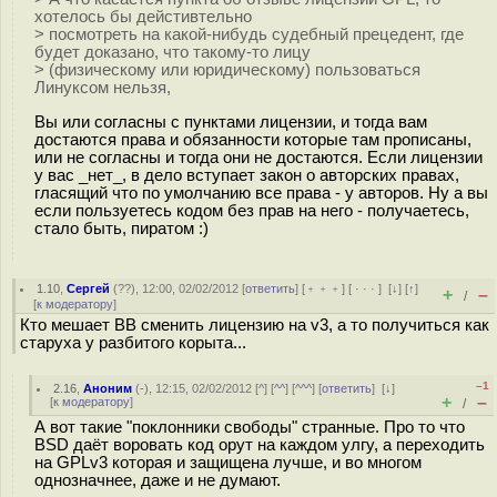
хотелось бы дейстивтельно
> посмотреть на какой-нибудь судебный прецедент, где
будет доказано, что такому-то лицу
> (физическому или юридическому) пользоваться
Линуксом нельзя,
Вы или согласны с пунктами лицензии, и тогда вам
достаются права и обязанности которые там прописаны,
или не согласны и тогда они не достаются. Если лицензии
у вас _нет_, в дело вступает закон о авторских правах,
гласящий что по умолчанию все права - у авторов. Ну а вы
если пользуетесь кодом без прав на него - получаетесь,
стало быть, пиратом :)
1.10
,
Сергей
(
??
), 12:00, 02/02/2012 [
ответить
] [
﹢﹢﹢
] [
· · ·
]
[
↓
] [
↑
]
+
–
/
[
к модератору
]
Кто мешает BB сменить лицензию на v3, а то получиться как
старуха у разбитого корыта...
–1
2.16
,
Аноним
(
-
), 12:15, 02/02/2012 [
^
] [
^^
] [
^^^
] [
ответить
]
[
↓
]
+
–
[
к модератору
]
/
А вот такие "поклонники свободы" странные. Про то что
BSD даёт воровать код орут на каждом улгу, а переходить
на GPLv3 которая и защищена лучше, и во многом
однозначнее, даже и не думают.