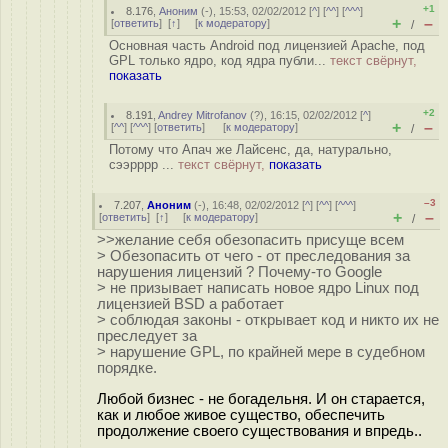
+1
8.176
,
Аноним
(
-
), 15:53, 02/02/2012 [
^
] [
^^
] [
^^^
]
+
–
[
ответить
]
[
↑
] [
к модератору
]
/
Основная часть Android под лицензией Apache, под
GPL только ядро, код ядра публи...
текст свёрнут,
показать
+2
8.191
,
Andrey Mitrofanov
(
?
), 16:15, 02/02/2012 [
^
]
+
–
[
^^
] [
^^^
] [
ответить
]
[
к модератору
]
/
Потому что Апач же Лайсенс, да, натурально,
сээрррр ...
текст свёрнут,
показать
–3
7.207
,
Аноним
(
-
), 16:48, 02/02/2012 [
^
] [
^^
] [
^^^
]
+
–
[
ответить
]
[
↑
] [
к модератору
]
/
>>желание себя обезопасить присуще всем
> Обезопасить от чего - от преследования за
нарушения лицензий ? Почему-то Google
> не призывает написать новое ядро Linux под
лицензией BSD а работает
> соблюдая законы - открывает код и никто их не
преследует за
> нарушение GPL, по крайней мере в судебном
порядке.
Любой бизнес - не богадельня. И он старается,
как и любое живое существо, обеспечить
продолжение своего существования и впредь..